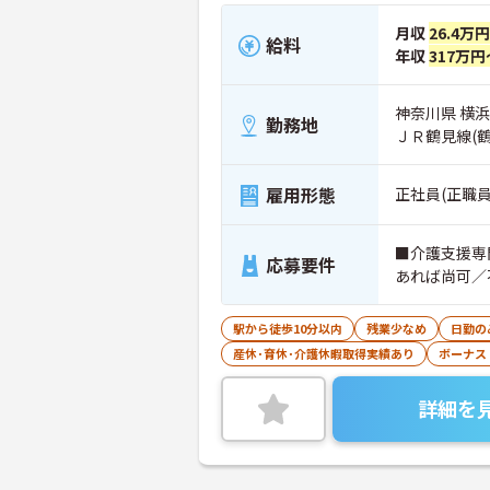
月収
26.4万
給料
年収
317万円
神奈川県 横浜
勤務地
ＪＲ鶴見線(
雇用形態
正社員(正職員
■介護支援専
応募要件
あれば尚可／
駅から徒歩10分以内
残業少なめ
日勤の
産休･育休･介護休暇取得実績あり
ボーナス
詳細を