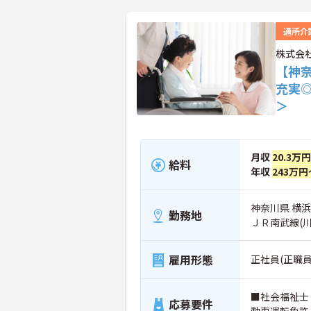
通所介
株式会
【神
充実
＞
月収
20.3万
給料
年収
243万円
神奈川県 横浜
勤務地
ＪＲ南武線(
雇用形態
正社員(正職員
■社会福祉士
応募要件