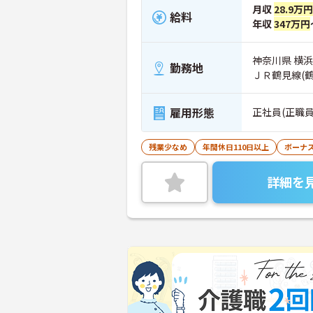
月収
28.9万円
給料
年収
347万円
神奈川県 横浜
勤務地
ＪＲ鶴見線(
雇用形態
正社員(正職員
残業少なめ
年間休日110日以上
ボーナ
詳細を