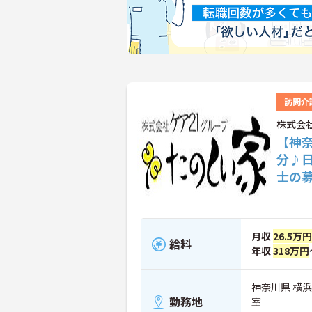
訪問介
株式会
【神
分♪
士の
月収
26.5万円
給料
年収
318万円
神奈川県 横浜
勤務地
室