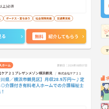
以上)必須
上
ボーナス・賞与あり
社会保険完備
交通費支給
見る
無料
紹介してもらう
人ホーム
更新日：2026年08月07日
社ケア２１プレザンメゾン横浜鶴見
株式会社ケア２１
川県／横浜市鶴見区】月収28.9万円～♪定
し◎介護付き有料老人ホームでの介護福祉士
集！