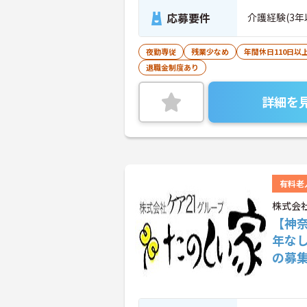
応募要件
介護経験(3年
夜勤専従
残業少なめ
年間休日110日以
退職金制度あり
詳細を
有料老
株式会
【神奈
年な
の募