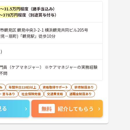
円～31.5万円
程度（諸手当込み）
～378万円
程度（別途賞与付与）
市鶴見区 鶴見中央3-2-1 横浜鶴見共同ビル205号
鶴見－扇町)「鶴見駅」徒歩10分
)
門員（ケアマネジャー） ※ケアマネジャーの実務経験
不問
み
年間休日110日以上
資格取得サポート
研修制度あり
・賞与あり
社会保険完備
交通費支給
退職金制度あり
見る
無料
紹介してもらう