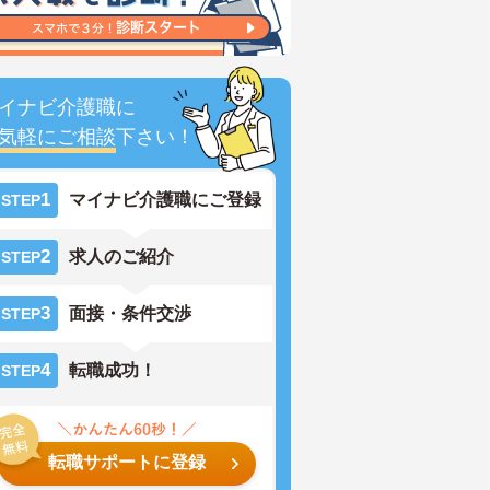
イナビ介護職に
気軽にご相談
下さい！
1
マイナビ介護職にご登録
STEP
2
求人のご紹介
STEP
3
面接・条件交渉
STEP
4
転職成功！
STEP
転職サポートに登録