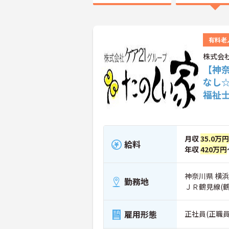
有料老
株式会
【神
なし
福祉
月収
35.0万円
給料
年収
420万円
神奈川県 横浜
勤務地
ＪＲ鶴見線(
雇用形態
正社員(正職員