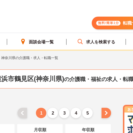
転職
無料!簡単1分
面談会場一覧
求人を検索する
神奈川県の介護職・求人・転職一覧
横浜市鶴見区(神奈川県)
の介護職・福祉の求人・転
1
2
3
4
5
月収順
年収順