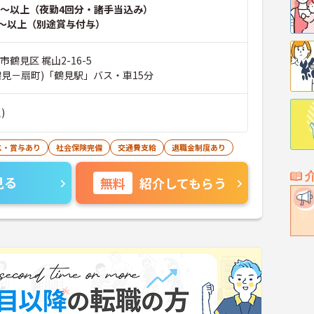
～以上（夜勤4回分・諸手当込み）
～以上（別途賞与付与）
市鶴見区 梶山2-16-5
鶴見－扇町)「鶴見駅」バス・車15分
)
ス・賞与あり
社会保険完備
交通費支給
退職金制度あり
見る
無料
紹介してもらう