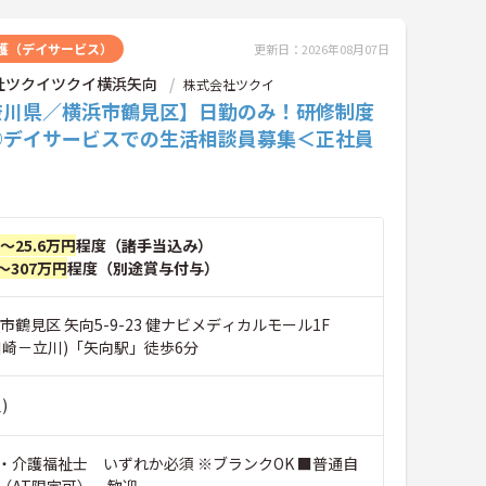
護（デイサービス）
更新日：2026年08月07日
社ツクイツクイ横浜矢向
株式会社ツクイ
奈川県／横浜市鶴見区】日勤のみ！研修制度
◎デイサービスでの生活相談員募集＜正社員
円～25.6万円
程度（諸手当込み）
～307万円
程度（別途賞与付与）
市鶴見区 矢向5-9-23 健ナビメディカルモール1F
川崎－立川)「矢向駅」徒歩6分
)
・介護福祉士 いずれか必須 ※ブランクOK ■普通自