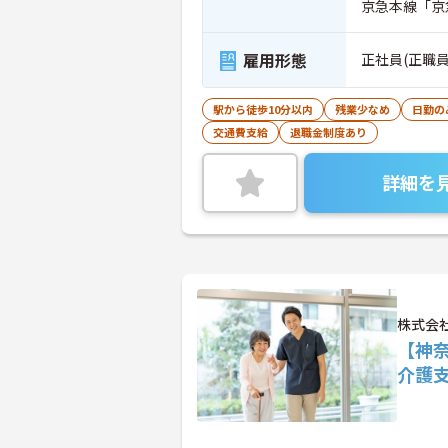
京急本線「京
雇用形態
正社員(正職員
駅から徒歩10分以内
残業少なめ
日勤の
交通費支給
退職金制度あり
詳細を
株式会
【神
介護