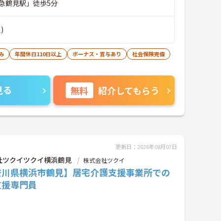
急鶴見駅」徒歩5分
)
み
年間休日110日以上
ボーナス・賞与あり
社会保険完備
見る
無料
紹介してもらう
更新日：2026年08月07日
社ツクイツクイ横浜鶴見
株式会社ツクイ
奈川県横浜市鶴見】居宅介護支援事業所での
支援専門員