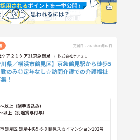
護
更新日：2026年08月07日
社ケア２１ケア21京急鶴見
株式会社ケア２１
奈川県／横浜市鶴見区】京急鶴見駅から徒歩5
日勤のみ◎定年なし☆訪問介護での介護福祉
募集！
～以上（諸手当込み）
～以上（別途賞与付与）
市鶴見区 鶴見中央5-6-9 鶴見スカイマンション102号