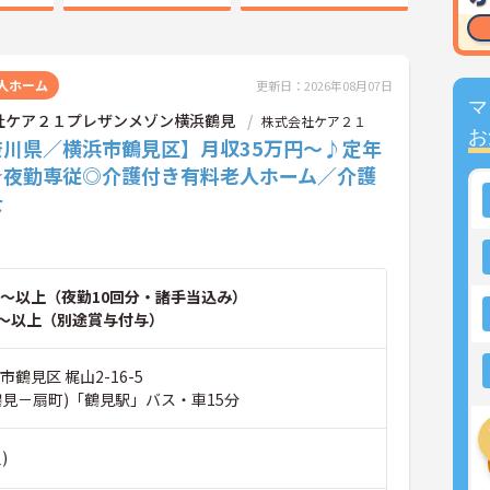
人ホーム
更新日：2026年08月07日
マ
社ケア２１プレザンメゾン横浜鶴見
株式会社ケア２１
お
奈川県／横浜市鶴見区】月収35万円～♪定年
☆夜勤専従◎介護付き有料老人ホーム／介護
士
～以上（夜勤10回分・諸手当込み）
～以上（別途賞与付与）
市鶴見区 梶山2-16-5
鶴見－扇町)「鶴見駅」バス・車15分
)