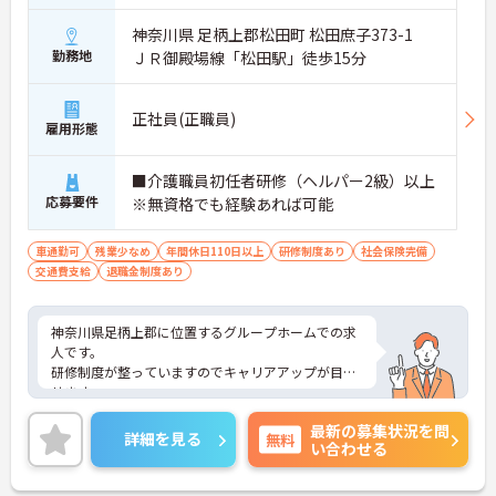
神奈川県 足柄上郡松田町 松田庶子373-1
勤務地
ＪＲ御殿場線「松田駅」徒歩15分
正社員(正職員)
雇用形態
■介護職員初任者研修（ヘルパー2級）以上
応募要件
※無資格でも経験あれば可能
車通勤可
残業少なめ
年間休日110日以上
研修制度あり
社会保険完備
交通費支給
退職金制度あり
神奈川県足柄上郡に位置するグループホームでの求
人です。
研修制度が整っていますのでキャリアアップが目指
せます。
ご興味のある方はお気軽にお問い合わせ下さい。
最新の募集状況を問
詳細を見る
無料
い合わせる