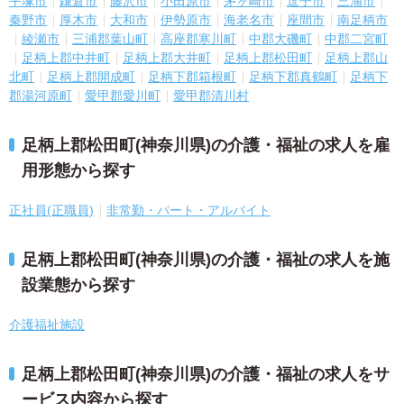
平塚市
鎌倉市
藤沢市
小田原市
茅ヶ崎市
逗子市
三浦市
秦野市
厚木市
大和市
伊勢原市
海老名市
座間市
南足柄市
綾瀬市
三浦郡葉山町
高座郡寒川町
中郡大磯町
中郡二宮町
足柄上郡中井町
足柄上郡大井町
足柄上郡松田町
足柄上郡山
北町
足柄上郡開成町
足柄下郡箱根町
足柄下郡真鶴町
足柄下
郡湯河原町
愛甲郡愛川町
愛甲郡清川村
足柄上郡松田町(神奈川県)の介護・福祉の求人を雇
用形態から探す
正社員(正職員)
非常勤・パート・アルバイト
足柄上郡松田町(神奈川県)の介護・福祉の求人を施
設業態から探す
介護福祉施設
足柄上郡松田町(神奈川県)の介護・福祉の求人をサ
ービス内容から探す