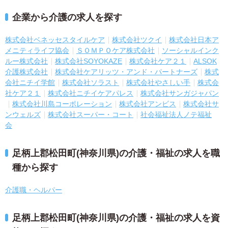
企業から介護の求人を探す
株式会社ベネッセスタイルケア
株式会社ツクイ
株式会社日本ア
メニティライフ協会
ＳＯＭＰＯケア株式会社
ソーシャルインク
ルー株式会社
株式会社SOYOKAZE
株式会社ケア２１
ALSOK
介護株式会社
株式会社ケアリッツ・アンド・パートナーズ
株式
会社ニチイ学館
株式会社ソラスト
株式会社やさしい手
株式会
社ケア２１
株式会社ニチイケアパレス
株式会社サンガジャパン
株式会社川島コーポレーション
株式会社アンビス
株式会社サ
ンウェルズ
株式会社スーパー・コート
社会福祉法人ノテ福祉
会
足柄上郡松田町(神奈川県)の介護・福祉の求人を職
種から探す
介護職・ヘルパー
足柄上郡松田町(神奈川県)の介護・福祉の求人を資