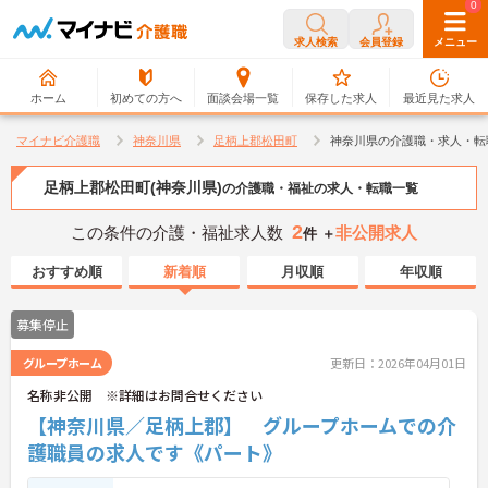
0
0
求人検索
会員登録
メニュー
ホーム
初めての方へ
面談会場一覧
保存した求人
最近見た求人
マイナビ介護職
神奈川県
足柄上郡松田町
神奈川県の介護職・求人・転
足柄上郡松田町(神奈川県)
の介護職・福祉の求人・転職一覧
2
この条件の介護・福祉求人数
非公開求人
件 ＋
おすすめ順
新着順
月収順
年収順
募集停止
グループホーム
更新日：2026年04月01日
名称非公開 ※詳細はお問合せください
【神奈川県／足柄上郡】 グループホームでの介
護職員の求人です《パート》