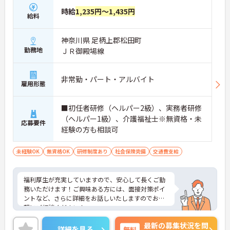
時給
1,235円～1,435円
給料
神奈川県 足柄上郡松田町
勤務地
ＪＲ御殿場線
非常勤・パート・アルバイト
雇用形態
■初任者研修（ヘルパー2級）、実務者研修
（ヘルパー1級）、介護福祉士※無資格・未
応募要件
経験の方も相談可
未経験OK
無資格OK
研修制度あり
社会保険完備
交通費支給
福利厚生が充実していますので、安心して長くご勤
務いただけます！ご興味ある方には、面接対策ポイ
ントなど、さらに詳細をお話しいたしますのでお気
軽にご相談ください！
最新の募集状況を問
詳細を見る
無料