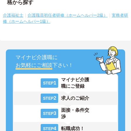
格から探す
介護福祉士
介護職員初任者研修（ホームヘルパー2級）
実務者研
修（ホームヘルパー1級）
マイナビ介護職に
お気軽にご相談
下さい！
マイナビ介護
1
STEP
職にご登録
2
求人のご紹介
STEP
面接・条件交
3
STEP
渉
4
転職成功！
STEP