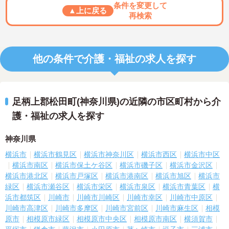
条件を変更して
▲上に戻る
再検索
他の条件で介護・福祉の求人を探す
足柄上郡松田町(神奈川県)の近隣の市区町村から介
護・福祉の求人を探す
神奈川県
横浜市
横浜市鶴見区
横浜市神奈川区
横浜市西区
横浜市中区
横浜市南区
横浜市保土ケ谷区
横浜市磯子区
横浜市金沢区
横浜市港北区
横浜市戸塚区
横浜市港南区
横浜市旭区
横浜市
緑区
横浜市瀬谷区
横浜市栄区
横浜市泉区
横浜市青葉区
横
浜市都筑区
川崎市
川崎市川崎区
川崎市幸区
川崎市中原区
川崎市高津区
川崎市多摩区
川崎市宮前区
川崎市麻生区
相模
原市
相模原市緑区
相模原市中央区
相模原市南区
横須賀市