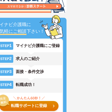
イナビ介護職に
気軽にご相談
下さい！
1
マイナビ介護職にご登録
STEP
2
求人のご紹介
STEP
3
面接・条件交渉
STEP
4
転職成功！
STEP
転職サポートに登録