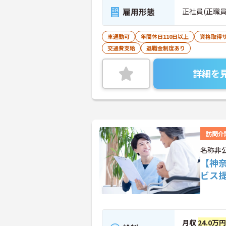
雇用形態
正社員(正職員
車通勤可
年間休日110日以上
資格取得
交通費支給
退職金制度あり
詳細を
訪問介
名称非
【神
ビス
月収
24.0万