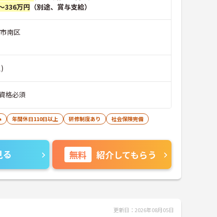
～336万円
（別途、賞与支給）
浜市南区
)
資格必須
み
年間休日110日以上
研修制度あり
社会保険完備
見る
無料
紹介してもらう
更新日：2026年08月05日