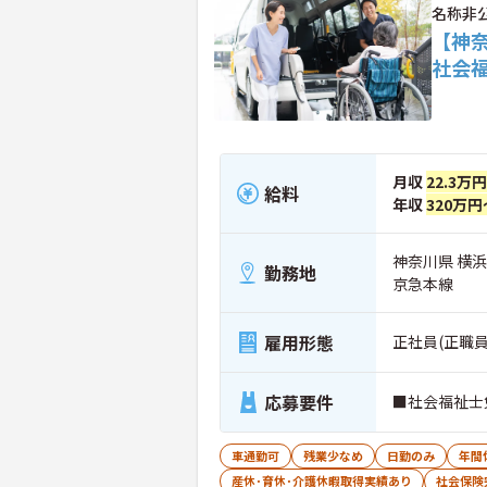
名称非
【神
社会
月収
22.3万
給料
年収
320万円
神奈川県 横
勤務地
京急本線
雇用形態
正社員(正職員
応募要件
■社会福祉士
車通勤可
残業少なめ
日勤のみ
年間
産休･育休･介護休暇取得実績あり
社会保険