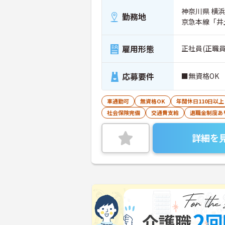
神奈川県 横浜市
勤務地
京急本線「井
雇用形態
正社員(正職員
応募要件
■無資格OK
車通勤可
無資格OK
年間休日110日以上
社会保険完備
交通費支給
退職金制度あ
詳細を