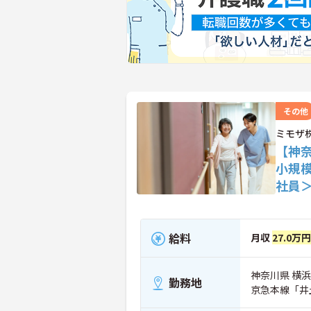
その他
ミモザ
【神
小規
社員
給料
月収
27.0万円
神奈川県 横浜市
勤務地
京急本線「井