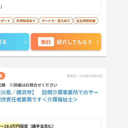
)
サポート
研修制度あり
ボーナス・賞与あり
社会保険完備
見る
無料
紹介してもらう
護
更新日：2026年08月06日
公開 ※詳細はお問合せください
奈川県／横浜市】 訪問介護事業所でのサー
提供責任者業務です＜介護福祉士＞
円～28.0万円
程度（諸手当含む）