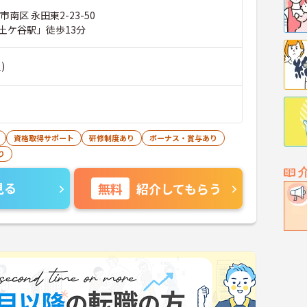
南区 永田東2-23-50
土ケ谷駅」徒歩13分
)
資格取得サポート
研修制度あり
ボーナス・賞与あり
り
見る
無料
紹介してもらう