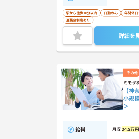
駅から徒歩10分以内
日勤のみ
年間休日
退職金制度あり
詳細を
その他
ミモザ
【神
小規
＞
給料
月収
24.5万