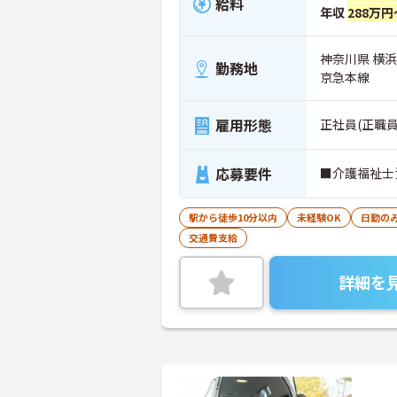
給料
年収
288万円
神奈川県 横
勤務地
京急本線
雇用形態
正社員(正職員
応募要件
■介護福祉士
駅から徒歩10分以内
未経験OK
日勤の
交通費支給
詳細を