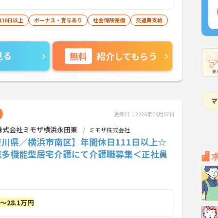
110日以上
ボーナス・賞与あり
社会保険完備
交通費支給
見る
無料
紹介してもらう
更新日：2026年08月07日
株式会社ミモザ横浜永田東
ミモザ株式会社
奈川県／横浜市南区】年間休日111日以上☆
模多機能型居宅介護にて介護職募集＜正社員
円～28.1万円