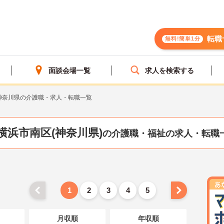
転職
無料!簡単1分
面談会場一覧
求人を検索する
神奈川県の介護職・求人・転職一覧
横浜市南区(神奈川県)
の介護職・福祉の求人・転職
1
2
3
4
5
月収順
年収順