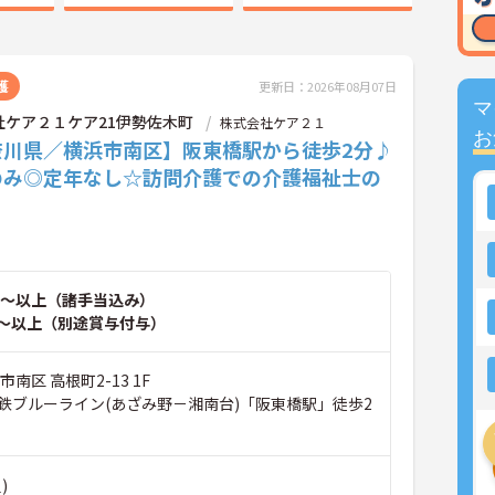
護
更新日：2026年08月07日
マ
社ケア２１ケア21伊勢佐木町
株式会社ケア２１
お
奈川県／横浜市南区】阪東橋駅から徒歩2分♪
のみ◎定年なし☆訪問介護での介護福祉士の
！
～以上（諸手当込み）
～以上（別途賞与付与）
南区 高根町2-13 1F
鉄ブルーライン(あざみ野－湘南台)「阪東橋駅」徒歩2
)