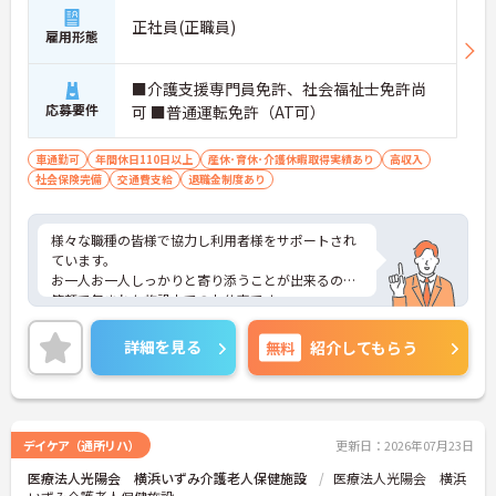
正社員(正職員)
雇用形態
■介護支援専門員免許、社会福祉士免許尚
応募要件
可 ■普通運転免許（AT可）
車通勤可
年間休日110日以上
産休･育休･介護休暇取得実績あり
高収入
社会保険完備
交通費支給
退職金制度あり
様々な職種の皆様で協力し利用者様をサポートされ
ています。
お一人お一人しっかりと寄り添うことが出来るので
笑顔で包まれた施設内でのお仕事です。
ご興味のある方には面接のポイントなど、さらに詳
細をお伝えいたしますのでお気軽にご連絡下さい。
詳細を見る
無料
紹介してもらう
デイケア（通所リハ）
更新日：2026年07月23日
医療法人光陽会 横浜いずみ介護老人保健施設
医療法人光陽会 横浜