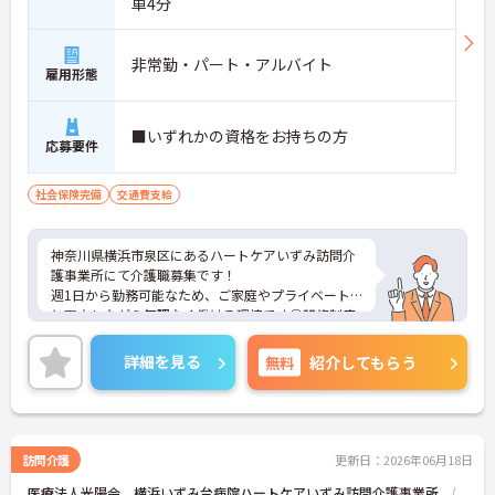
車4分
非常勤・パート・アルバイト
雇用形態
■いずれかの資格をお持ちの方
応募要件
社会保険完備
交通費支給
神奈川県横浜市泉区にあるハートケアいずみ訪問介
護事業所にて介護職募集です！
週1日から勤務可能なため、ご家庭やプライベート
と両立しながら無理なく働ける環境です◎研修制度
も整っているので、訪問介護が初めての方やブラン
クのある方も安心してスタートできます。
詳細を見る
無料
紹介してもらう
ご興味のある方には、面接対策ポイントなど、さら
に詳細をご案内しますのでお気軽にご相談くださ
い！
訪問介護
更新日：2026年06月18日
医療法人光陽会 横浜いずみ台病院ハートケアいずみ訪問介護事業所