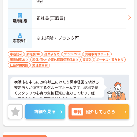
9分
正社員(正職員)
雇用形態
※未経験・ブランク可
応募要件
車通勤可
未経験OK
残業少なめ
ブランクOK
資格取得サポート
研修制度あり
産休･育休･介護休暇取得実績あり
高収入
ボーナス・賞与あり
社会保険完備
交通費支給
横浜市を中心に20年以上にわたり黒字経営を続ける
安定法人が運営するグループホームです。現場で働
くスタッフの心身の負担軽減に注力しており、睡眠
見守りセンサーや音声記録入力システム、タブレッ
トでの記録ソフトなど最新の介護DXを積極的に導入
しています。これにより夜間の見守りや事務作業の
詳細を見る
無料
紹介してもらう
負担を大幅に削減し、ご入居者様とじっくり向き合
えるゆとりある労働環境を実現しています。介護福
祉士の方は月収31.8万円という高水準の給与体系が
整っていることに加え、残業が月平均10時間と少な
く、プライベートとの両立もしやすいです。さら