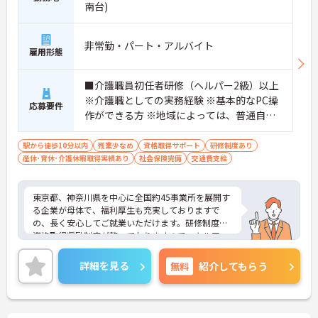
南台)
非常勤・パート・アルバイト
雇用形態
■介護職員初任者研修（ヘルパー2級）以上
※介護職としての実務経験 ※基本的なPC操
応募要件
作ができる方 ※地域によっては、普通自動
車運転免許(AT限定可)が必要となる場合が
あります。
駅から徒歩10分以内
残業少なめ
資格取得サポート
研修制度あり
産休･育休･介護休暇取得実績あり
社会保険完備
交通費支給
東京都、神奈川県を中心に全国約45事業所を展開す
る企業が母体で、福利厚生も充実しておりますで
の、長く安心してご就業いただけます。研修制度や
資格取得奨励制度が整っておりますのでスキルアッ
プも目指せる環境です。
ご興味のある方は是非お気軽にお問い合わせ下さ
詳細を見る
無料
紹介してもらう
い。