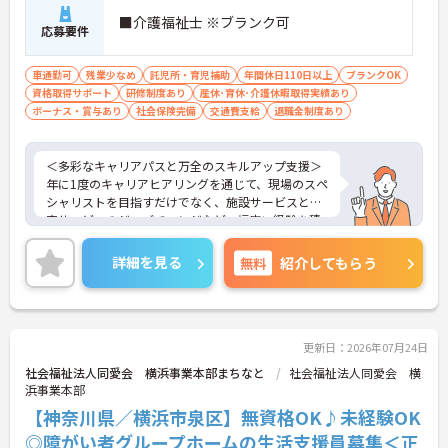
■介護福祉士 ※ブランク可
応募要件
車通勤可
残業少なめ
託児所・育児補助
年間休日110日以上
ブランクOK
資格取得サポート
研修制度あり
産休･育休･介護休暇取得実績あり
ボーナス・賞与あり
社会保険完備
交通費支給
退職金制度あり
＜多彩なキャリアパスと万全のスキルアップ支援＞
年に1度のキャリアヒアリングを通じて、現場のスペ
シャリストを目指すだけでなく、施設サービスと在
宅サービスのジョブチェンジなど、幅広い経験を積
むことが可能です。
＜プライベートも充実させる嬉しい福利厚生＞仕事
詳細を見る
無料
紹介してもらう
の疲れを癒やすための制度も充実しています。各地
のレジャー施設や宿泊が最大80％オフになる優待制
度や、勤続5年ごとの「特別連続有給休暇（5日）」
など、リフレッシュできる機会がたくさん。年間公
休110日に加え、独自の休暇制度もしっかり整って
更新日：2026年07月24日
いるため、オンオフのメリハリをつけて働けます。
社会福祉法人同愛会 横浜事業本部まちなと
社会福祉法人同愛会 横
浜事業本部
【神奈川県／横浜市泉区】無資格OK♪未経験OK
◎障がい者グループホームの生活支援員募集＜正