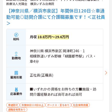
医療法人光陽会 横浜いずみ台病院
【神奈川県／横浜市泉区】年間休日120日☆車通
勤可能◎訪問介護にて介護職募集です！＜正社員
＞
月収
18.8万円～29.6万円
給料
神奈川県 横浜市泉区 岡津町246‐1
相模鉄道いずみ野線「緑園都市駅」バス・
勤務地
車4分
正社員(正職員)
雇用形態
■いずれかの資格をお持ちの方■施設・訪
応募要件
問介護経験あれば尚可あれば尚可
車通勤可
年間休日110日以上
ボーナス・賞与あり
社会保険完備
退職金制度あり