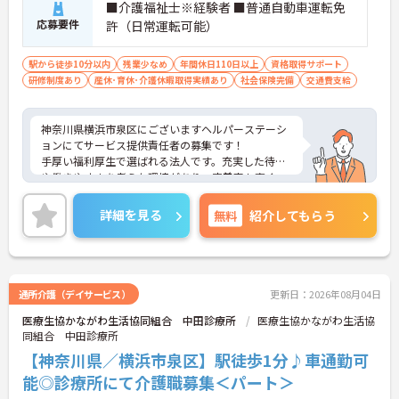
■介護福祉士※経験者 ■普通自動車運転免
・介護スタッフと看護スタッフの比率が1対1で相談
応募要件
許（日常運転可能）
しやすく、初任者研修や実務者研修からでも着実に
専門性を高められます
＜残業月7時間以下で身体の負担を軽減！＞
駅から徒歩10分以内
残業少なめ
年間休日110日以上
資格取得サポート
・常勤で働くスタッフの比率が90パーセント以上と
研修制度あり
産休･育休･介護休暇取得実績あり
社会保険完備
交通費支給
高く、急なシフト変更や無理な長時間勤務が発生し
にくい人員体制です
・訪問スケジュールに沿って施設内でのケアを行う
神奈川県横浜市泉区にございますヘルパーステーシ
ため、月平均の残業時間は5時間から7時間程度とか
ョンにてサービス提供責任者の募集です！
なり少なめに抑えられます
手厚い福利厚生で選ばれる法人です。充実した待遇
・夜勤明けの翌日は原則としてお休みとなるシフト
や働きやすさを考えた環境があり、定着率も高く、
編成が組まれており、しっかりと休息を取りながら
勤続年数10年以上の社員が多数活躍しています。リ
長期的な就業が可能です
フレッシュ休暇や1時間単位の有給も職員がお互い
詳細を見る
無料
紹介してもらう
＜評価制度でキャリアアップ＞
に協力しあってこの制度を活用しています。働きや
・介護福祉士や初任者研修などの資格や実務経験、
すい環境を皆で作ろうという文化がございます。
夜勤回数がしっかりと給与に反映されるためモチベ
年間休日120日なのでお休みも多めに加え、残業少
ーションを維持できます
なめなので、プライベートの時間もしっかり確保で
・年次を問わずリーダーや主任などのマネジメント
きます◎ご興味ある方には、面接対策ポイントな
通所介護（デイサービス）
更新日：2026年08月04日
職へ昇格する事例も多数あり、腰を据えて長期的な
ど、さらに詳細をお話しいたしますのでお気軽にご
キャリア形成が可能です
医療生協かながわ生活協同組合 中田診療所
医療生協かながわ生活協
相談ください！
同組合 中田診療所
【神奈川県／横浜市泉区】駅徒歩1分♪車通勤可
能◎診療所にて介護職募集＜パート＞