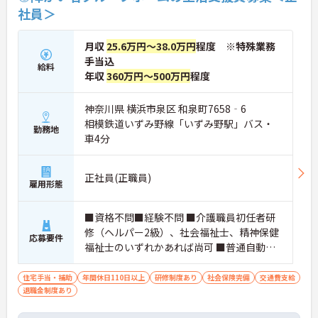
社員＞
月収
25.6万円～38.0万円
程度 ※特殊業務
手当込
給料
年収
360万円～500万円
程度
神奈川県 横浜市泉区 和泉町7658‐6
相模鉄道いずみ野線「いずみ野駅」バス・
勤務地
車4分
正社員(正職員)
雇用形態
■資格不問■経験不問 ■介護職員初任者研
修（ヘルパー2級）、社会福祉士、精神保健
応募要件
福祉士のいずれかあれば尚可 ■普通自動車
運転免許あれば尚可
住宅手当・補助
年間休日110日以上
研修制度あり
社会保険完備
交通費支給
退職金制度あり