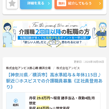
詳細を見る
無料
紹介してもらう
更新日：2026年08月06日
株式会社アンビス医心館 横浜立場
株式会社アンビス
【神奈川県／横浜市】高水準給与＆年休115日♪
駅近◎ホスピスでの介護職員募集《正社員登用あ
り》
月収
29.8万円
～程度 諸手当込・夜勤4回/月
想定
給料
年収
416万円
～※想定年収