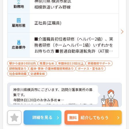
神奈川県 横浜市泉区
勤務地
相模鉄道いずみ野線
正社員(正職員)
雇用形態
■介護職員初任者研修（ヘルパー2級）、実
務者研修（ホームヘルパー1級）いずれかを
応募要件
お持ちの方 ■普通自動車運転免許（AT限定
可）※業務で運転します
駅から徒歩10分以内
残業少なめ
年間休日110日以上
資格取得サポート
研修制度あり
産休･育休･介護休暇取得実績あり
ボーナス・賞与あり
社会保険完備
交通費支給
神奈川県横浜市にございます、訪問介護事業所の募
集です。
年間休日120日のお休み多め★
残業少なめなので、プライベートの時間も大切にで
きますよ♪
ご興味ある方には、面接対策ポイントなど、さらに
詳細を見る
無料
紹介してもらう
詳細をお話しいたしますのでお気軽にご相談くださ
い！