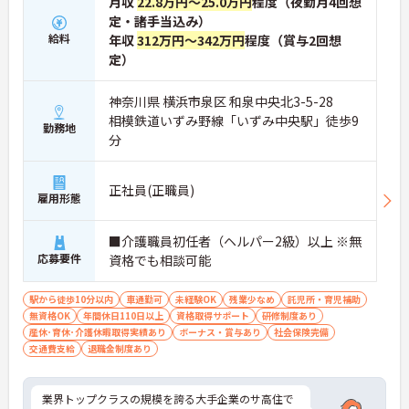
月収
22.8万円～25.0万円
程度（夜勤月4回想
定・諸手当込み）
給料
年収
312万円～342万円
程度（賞与2回想
定）
神奈川県 横浜市泉区 和泉中央北3-5-28
相模鉄道いずみ野線「いずみ中央駅」徒歩9
勤務地
分
正社員(正職員)
雇用形態
■介護職員初任者（ヘルパー2級）以上 ※無
応募要件
資格でも相談可能
駅から徒歩10分以内
車通勤可
未経験OK
残業少なめ
託児所・育児補助
無資格OK
年間休日110日以上
資格取得サポート
研修制度あり
産休･育休･介護休暇取得実績あり
ボーナス・賞与あり
社会保険完備
交通費支給
退職金制度あり
業界トップクラスの規模を誇る大手企業のサ高住で