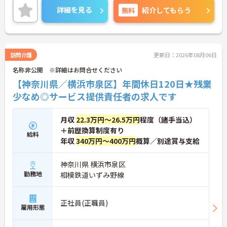
す。現場には看護師が24時間常駐しています。急変
詳細を見る
無料
紹介してもらう
時の対応や医療行為は看護師が担当するため、初任
者研修や実務者研修の方も食事介助や入浴介助など
の生活を支えるケアに専念できる環境です。多職種
で情報を共有し、一人で判断を抱え込まないチーム
連携の体制がしっかりと整っています。働き方の面
訪問介護
更新日：2026年08月06日
では、夜勤明けの翌日が原則として公休となるほ
名称非公開 ※詳細はお問合せください
か、月平均の残業時間も5時間から7時間程度とかな
り少なめです。常勤スタッフの比率が90パーセント
【神奈川県／横浜市泉区】年間休日120日★残業
を超えているため急な勤務変更が発生しにくく、あ
少なめ◎サービス提供責任者の求人です
らかじめ決められた訪問予定表に沿って規則正しく
働けます。入職後は現場スタッフによるお一人おひ
とりに合わせた個別のOJT研修が実施されます。eラ
月収
22.3万円～26.5万円
程度（諸手当込）
ーニングも導入されており、多職種と連携しながら
＋前歴換算制度有り
専門性を着実に深めていける環境が用意されていま
給料
年収
340万円～400万円
概算／別途賞与支給
す。
★おすすめPOINT★
神奈川県 横浜市泉区
＜個別ＯＪＴとチーム連携で着実に成長！＞
勤務地
相模鉄道いずみ野線
・入職後はお一人おひとりの習熟度に合わせた個別
のＯＪＴ研修を実施し、ｅラーニングを用いた学習
の機会も提供されます
正社員(正職員)
雇用形態
・施設内には看護師が24時間常駐しており、急変時
の対応や専門的な医療処置は看護師が担当するため
負担が減ります