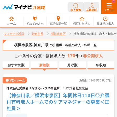
0
0
求人検索
会員登録
メニュー
ホーム
初めての方へ
面談会場一覧
保存した求人
最近見た求人
マイナビ介護職
神奈川県
横浜市泉区
神奈川県の介護職・求人・転職一
横浜市泉区(神奈川県)
の介護職・福祉の求人・転職一覧
170
この条件の介護・福祉求人数
非公開求人
件 ＋
おすすめ順
新着順
月収順
年収順
有料老人ホーム
更新日：2026年08月07日
株式会社愛誠会はなまるハウス弥生台
株式会社愛誠会
【神奈川県／横浜市泉区】年間休日110日◎介護
付有料老人ホームでのケアマネジャーの募集＜正
社員＞