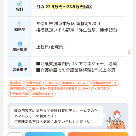
月収
22.9万円～28.5万円
程度
給料
神奈川県 横浜市泉区 新橋町920-1
勤務地
相模鉄道いずみ野線「弥生台駅」徒歩15分
正社員(正職員)
雇用形態
■介護支援専門員（ケアマネジャー）必須
応募要件
■介護施設での介護業務経験1年以上必須
車通勤可
残業少なめ
日勤のみ
年間休日110日以上
資格取得サポート
研修制度あり
産休･育休･介護休暇取得実績あり
ボーナス・賞与あり
社会保険完備
退職金制度あり
横浜市泉区にあります介護付有料老人ホームでのケ
アマネジャーの募集です！
ご興味ある方はお気軽にお問い合わせください！