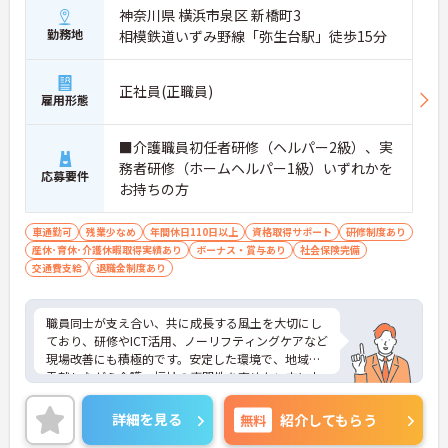
神奈川県 横浜市泉区 新橋町3
勤務地
相模鉄道いずみ野線「弥生台駅」徒歩15分
正社員(正職員)
雇用形態
■介護職員初任者研修（ヘルパー2級）、実
務者研修（ホームヘルパー1級）いずれかを
応募要件
お持ちの方
車通勤可
残業少なめ
年間休日110日以上
資格取得サポート
研修制度あり
産休･育休･介護休暇取得実績あり
ボーナス・賞与あり
社会保険完備
交通費支給
退職金制度あり
職員同士が支え合い、共に成長する風土を大切にし
ており、研修やICT活用、ノーリフティングケアなど
現場改善にも積極的です。安定した環境で、地域に
貢献しながら介護・福祉の専門性を高めたい方にお
すすめです。
ご興味ある方には、面接対策ポイントなど、さらに
詳細を見る
無料
紹介してもらう
詳細をお話しいたしますのでお気軽にご相談くださ