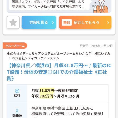
護職求人です。相鉄いずみ野線「いずみ野駅」より
徒歩圏内、マイカー通勤も可能で駐車場も無料でお
使い出来ますので通勤に大変便利です。賞与4.0ヶ月
分支給実績があり、頑張りがしっかりと反省される
のも魅了です。ご興味ある方には、面接対策ポイン
詳細を見る
無料
紹介してもらう
トなど、さらに詳細をお話しいたしますのでお気軽
にご相談ください。
グループホーム
更新日：2026年07月22日
株式会社メディカルケアシステムグループホームちいさな手 横浜いずみ
株式会社メディカルケアシステム
【神奈川県／横浜市】月収31.8万円～♪最新のIC
T設備！母体の安定◎GHでの介護福祉士《正社
員》
月収
31.8万円
～夜勤6回想定
給料
年収
382万円
～月収×12ヶ月
神奈川県 横浜市泉区 上飯田町1618-1
相模鉄道いずみ野線「いずみ中央駅」徒歩1
勤務地