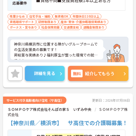
■資格不問■支援員経験1年以上ある方
応募要件
残業少なめ
住宅手当・補助
無資格OK
年間休日110日以上
資格取得サポート
研修制度あり
産休･育休･介護休暇取得実績あり
ボーナス・賞与あり
社会保険完備
交通費支給
退職金制度あり
神奈川県横浜市に位置する障がいグループホームで
の生活支援員の募集です！
昇給賞与実績あり♪福利厚生が整った環境での就業
です！
ご興味ある方には、面接対策ポイントなど、さらに
詳細をお話しいたしますのでお気軽にご相談くださ
詳細を見る
無料
紹介してもらう
い。
サービス付き高齢者向け住宅（サ高住）
更新日：2026年07月06日
ＳＯＭＰＯケア株式会社そんぽの家Ｓ いずみ中央
ＳＯＭＰＯケア株
式会社
【神奈川県／横浜市】 サ高住での介護職募集！