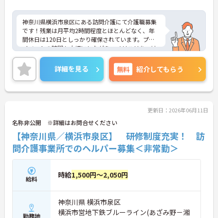
神奈川県横浜市泉区にある訪問介護にて介護職募集
です！残業は月平均2時間程度とほとんどなく、年
間休日は120日としっかり確保されています。プラ
イベートの時間も大切にしながら、メリハリをつけ
て働ける環境です。車通勤も可能なため、毎日の通
勤も安心です◎
詳細を見る
無料
紹介してもらう
ご興味のある方には、面接対策ポイントなど、さら
に詳細をご案内しますのでお気軽にご相談くださ
い！
更新日：2026年06月11日
名称非公開 ※詳細はお問合せください
【神奈川県／横浜市泉区】 研修制度充実！ 訪
問介護事業所でのヘルパー募集＜非常勤＞
時給
1,500円～2,050円
給料
神奈川県 横浜市泉区
横浜市営地下鉄ブルーライン(あざみ野－湘
勤務地