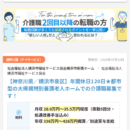
通所介護（デイサービス）
更新日：2026年07月10日
社会福祉法人横浜市福祉サービス協会横浜市新橋ホーム
社会福祉法人
横浜市福祉サービス協会
【神奈川県／横浜市泉区】年間休日120日★都市
型の大規模特別養護老人ホームでの介護職募集で
す！
月収
28.0万円～35.5万円
程度（夜勤5回分・
処遇改善手当込み）
給料
年収
336万円～426万円
概算／別途賞与支給