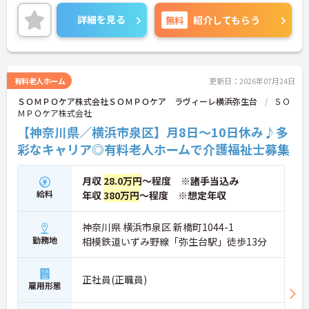
境です。
ご興味のある方には、面接対策ポイントなど、さら
詳細を見る
無料
紹介してもらう
に詳細をご案内しますのでお気軽にご相談くださ
い！
有料老人ホーム
更新日：2026年07月24日
ＳＯＭＰＯケア株式会社ＳＯＭＰＯケア ラヴィーレ横浜弥生台
ＳＯ
ＭＰＯケア株式会社
【神奈川県／横浜市泉区】月8日～10日休み♪多
彩なキャリア◎有料老人ホームで介護福祉士募集
月収
28.0万円
～程度 ※諸手当込み
給料
年収
380万円
～程度 ※想定年収
神奈川県 横浜市泉区 新橋町1044-1
勤務地
相模鉄道いずみ野線「弥生台駅」徒歩13分
正社員(正職員)
雇用形態