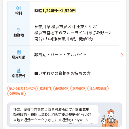
時給
1,220円～1,520円
給料
神奈川県 横浜市泉区 中田東3-3-27
横浜市営地下鉄ブルーライン(あざみ野－湘
勤務地
南台)「中田(神奈川)駅」徒歩1分
非常勤・パート・アルバイト
雇用形態
■いずれかの資格をお持ちの方
応募要件
駅から徒歩10分以内
車通勤可
未経験OK
無資格OK
社会保険完備
交通費支給
神奈川県横浜市泉区にある診療所にて介護職募集！
勤務曜日・時間は柔軟に相談可能◎駅徒歩1分の好
立地で通勤ラクラク♪さらに車通勤もOKなので、ご
自身のライフスタイルに合わせて無理なく働ける環