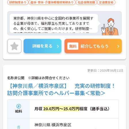
研修制度あり
産休･育休･介護休暇取得実績あり
社会保険完備
交通費支給
東京都、神奈川県を中心に全国約45事業所を展開す
る企業が母体で、福利厚生も充実しておりますで
の、長く安心してご就業いただけます。研修制度や
資格取得奨励制度が整っておりますのでスキルアッ
プも目指せる環境です。
ご興味のある方は是非お気軽にお問い合わせ下さ
詳細を見る
無料
紹介してもらう
い。
更新日：2026年06月11日
名称非公開 ※詳細はお問合せください
【神奈川県／横浜市泉区】 充実の研修制度！
訪問介護事業所でのヘルパー募集＜常勤＞
月収
20.0万円～25.0万円
程度（諸手当込）
給料
神奈川県 横浜市泉区