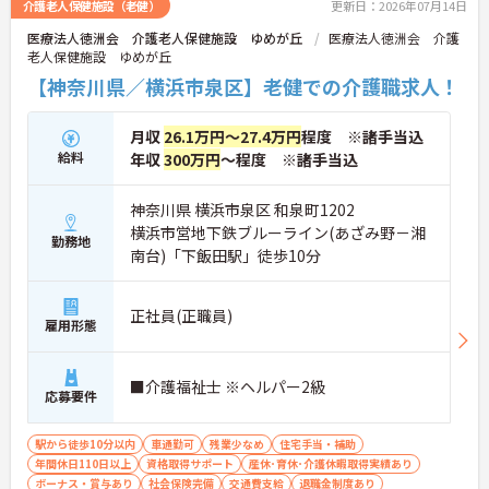
介護老人保健施設（老健）
更新日：2026年07月14日
に、独自のマネジメント研修や医療的ケアの研修な
医療法人徳洲会 介護老人保健施設 ゆめが丘
医療法人徳洲会 介護
ど、働きながら着実に専門性を高められる教育体制
老人保健施設 ゆめが丘
も万全に整っています。生活基盤をしっかりと安定
させながら、介護福祉士として長期的なキャリアア
【神奈川県／横浜市泉区】老健での介護職求人！
ップを描いていける環境です。
月収
26.1万円～27.4万円
程度 ※諸手当込
★おすすめPOINT★
【最新のICT設備による業務効率化で心身の負担を軽
給料
年収
300万円
～程度 ※諸手当込
減できます】
・睡眠見守りセンサーや音声記録システムを導入し
神奈川県 横浜市泉区 和泉町1202
スタッフの業務負荷を減らしています
横浜市営地下鉄ブルーライン(あざみ野－湘
・夜間の巡視負担や記録業務の時間が短縮され余裕
勤務地
南台)「下飯田駅」徒歩10分
を持ったケアの実践が期待できます
【充実した社内研修や資格取得支援を活用して介護
福祉士からのキャリアアップを描けます】
正社員(正職員)
雇用形態
・喀痰吸引などの医療的ケアやマネジメント研修を
受講できる専門の教育体制が整っています
・日々の業務と両立しながらスキルを高められ将来
■介護福祉士 ※ヘルパー2級
的な役割拡大やリーダー職への挑戦を目指せます
応募要件
【残業の少なさと柔軟な支援制度で介護福祉士とし
駅から徒歩10分以内
車通勤可
残業少なめ
住宅手当・補助
て長く働き続けられます】
年間休日110日以上
資格取得サポート
産休･育休･介護休暇取得実績あり
・残業は月平均10時間程度に抑えられておりワーク
ボーナス・賞与あり
社会保険完備
交通費支給
退職金制度あり