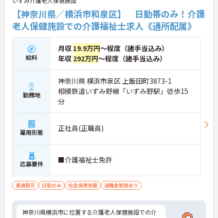
いずみ介護老人保健施設
【神奈川県／横浜市和泉区】 日勤帯のみ！介護
老人保健施設での介護福祉士求人《通所配属》
月収
19.9万円
～程度（諸手当込み）
給料
年収
292万円
～程度（諸手当込み）
神奈川県 横浜市泉区 上飯田町3873-1
相模鉄道いずみ野線「いずみ野駅」徒歩15
勤務地
分
正社員(正職員)
雇用形態
■介護福祉士免許
応募要件
車通勤可
日勤のみ
社会保険完備
退職金制度あり
神奈川県横浜市に位置する介護老人保健施設での介