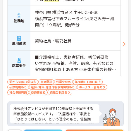
神奈川県 横浜市泉区 中田北1-8-30
横浜市営地下鉄ブルーライン(あざみ野－湘
勤務地
南台)「立場駅」徒歩5分
契約社員・嘱託社員
雇用形態
■介護福祉士、実務者研修、初任者研修
いずれか ※特養、老健、病院、有老などの
応募要件
実務経験1年以上ある方 ※身体介護の経験年
以上ある方、機械浴の使用の経験のある方
歓迎
駅から徒歩10分以内
車通勤可
残業少なめ
年間休日110日以上
研修制度あり
産休･育休･介護休暇取得実績あり
ボーナス・賞与あり
社会保険完備
交通費支給
退職金制度あり
株式会社アンビスが全国で100施設以上を展開する
医療施設型ホスピスです。ご入居者様やご家族を
「ひとりにはしない」という理念のもと、慢性期や
終末期にあり医療依存度の高い方を受け入れ、地域
医療を支える社会的意義の高い事業を推進していま