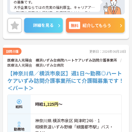
の募集です。
大手企業ならではの充実の福利厚生、キャリアアッ
プ制度や子育て支援制度、教育研修カリキュラム
等、長くお仕事ができる環境が整っています。厚生
労働省から積極的に子育て支援に取り組む企業とし
詳細を見る
無料
紹介してもらう
て認定を受け、次世代認定マーク「くるみんマー
ク」を取得しています。ご興味のある方は更に詳細
をお話しますので、お気軽にご相談ください。
訪問介護
更新日：2026年06月18日
医療法人光陽会 横浜いずみ台病院ハートケアいずみ訪問介護事業所
医療法人光陽会 横浜いずみ台病院
【神奈川県／横浜市泉区】週1日～勤務◎ハート
ケアいずみ訪問介護事業所にて介護職募集です！
＜パート＞
時給
1,225円
～
給料
神奈川県 横浜市泉区 岡津町246‐1
相模鉄道いずみ野線「緑園都市駅」バス・
勤務地