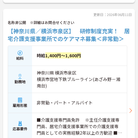
更新日：2026年06月11日
名称非公開 ※詳細はお問合せください
【神奈川県／横浜市泉区】 研修制度充実！ 居
宅介護支援事業所でのケアマネ募集＜非常勤＞
時給
1,400円～1,600円
給料
神奈川県 横浜市泉区
横浜市営地下鉄ブルーライン(あざみ野－湘
勤務地
南台)
非常勤・パート・アルバイト
雇用形態
■介護支援専門員免許 ※主任介護支援専
門員、居宅介護支援事業所での介護支援専
応募要件
門員としての実務経験2年以上の方歓迎 ■普