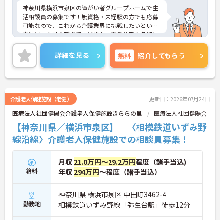
神奈川県横浜市泉区の障がい者グループホームで生
活相談員の募集です！無資格・未経験の方でも応募
可能なので、これから介護業界に挑戦したいという
方にピッタリの職場です◎また、夏季休暇や冬期休
暇もあるので、プライベートもしっかり充実できま
す♪ご興味のある方は、面接ポイントをお伝えしま
詳細を見る
無料
紹介してもらう
すので、お気軽にご連絡ください。
介護老人保健施設（老健）
更新日：2026年07月24日
医療法人社団健陽会介護老人保健施設きららの里
医療法人社団健陽会
【神奈川県／横浜市泉区】 〈相模鉄道いずみ野
線沿線〉介護老人保健施設での相談員募集！
月収
21.0万円～29.2万円
程度（諸手当込)
給料
年収
294万円
～程度（諸手当込）
神奈川県 横浜市泉区 中田町3462-4
勤務地
相模鉄道いずみ野線「弥生台駅」徒歩12分