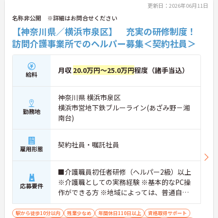
更新日：2026年06月11日
名称非公開 ※詳細はお問合せください
【神奈川県／横浜市泉区】 充実の研修制度！
訪問介護事業所でのヘルパー募集＜契約社員＞
月収
20.0万円～25.0万円
程度（諸手当込）
給料
神奈川県 横浜市泉区
横浜市営地下鉄ブルーライン(あざみ野－湘
勤務地
南台)
契約社員・嘱託社員
雇用形態
■介護職員初任者研修（ヘルパー2級）以上
※介護職としての実務経験 ※基本的なPC操
応募要件
作ができる方 ※地域によっては、普通自動
車運転免許(AT限定可)が必要となる場合が
あります。
駅から徒歩10分以内
残業少なめ
年間休日110日以上
資格取得サポート