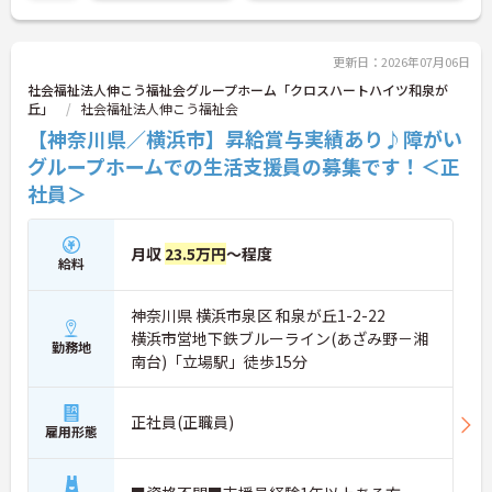
い！
更新日：2026年07月06日
社会福祉法人伸こう福祉会グループホーム「クロスハートハイツ和泉が
丘」
社会福祉法人伸こう福祉会
【神奈川県／横浜市】昇給賞与実績あり♪障がい
グループホームでの生活支援員の募集です！＜正
社員＞
月収
23.5万円
～程度
給料
神奈川県 横浜市泉区 和泉が丘1-2-22
横浜市営地下鉄ブルーライン(あざみ野－湘
勤務地
南台)「立場駅」徒歩15分
正社員(正職員)
雇用形態