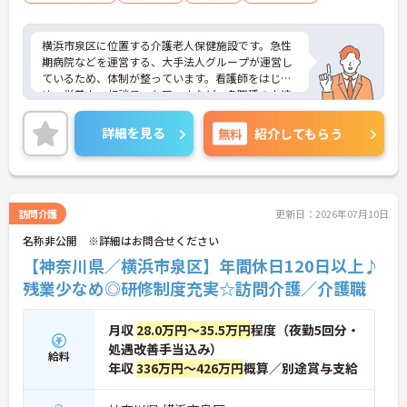
ライフバランスを保ちながら勤務できます
横浜市泉区に位置する介護老人保健施設です。急性
期病院などを運営する、大手法人グループが運営し
ているため、体制が整っています。看護師をはじ
め、栄養士、相談員、ケアマネなど、多職種の人達
が連携して仕事をしており、アットホームな雰囲気
の職場です。また充実の研修制度で、新卒の受け入
詳細を見る
無料
紹介してもらう
れも行っているため、ブランクのある方や、学んで
いきたい方にもオススメの職場です。ご興味のある
方はぜひお気軽にお問い合わせください。
訪問介護
更新日：2026年07月10日
名称非公開 ※詳細はお問合せください
【神奈川県／横浜市泉区】年間休日120日以上♪
残業少なめ◎研修制度充実☆訪問介護／介護職
月収
28.0万円～35.5万円
程度（夜勤5回分・
処遇改善手当込み）
給料
年収
336万円～426万円
概算／別途賞与支給