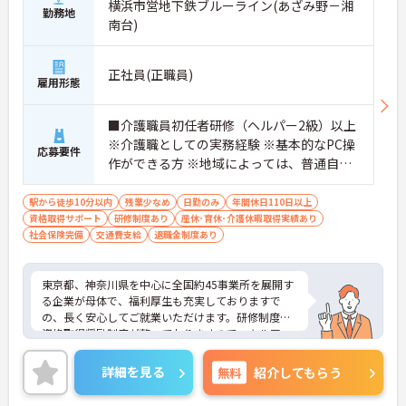
横浜市営地下鉄ブルーライン(あざみ野－湘
勤務地
南台)
正社員(正職員)
雇用形態
■介護職員初任者研修（ヘルパー2級）以上
※介護職としての実務経験 ※基本的なPC操
応募要件
作ができる方 ※地域によっては、普通自動
車運転免許(AT限定可)が必要となる場合が
あります。
駅から徒歩10分以内
残業少なめ
日勤のみ
年間休日110日以上
資格取得サポート
研修制度あり
産休･育休･介護休暇取得実績あり
社会保険完備
交通費支給
退職金制度あり
東京都、神奈川県を中心に全国約45事業所を展開す
る企業が母体で、福利厚生も充実しておりますで
の、長く安心してご就業いただけます。研修制度や
資格取得奨励制度が整っておりますのでスキルアッ
プも目指せる環境です。
ご興味のある方は是非お気軽にお問い合わせ下さ
詳細を見る
無料
紹介してもらう
い。