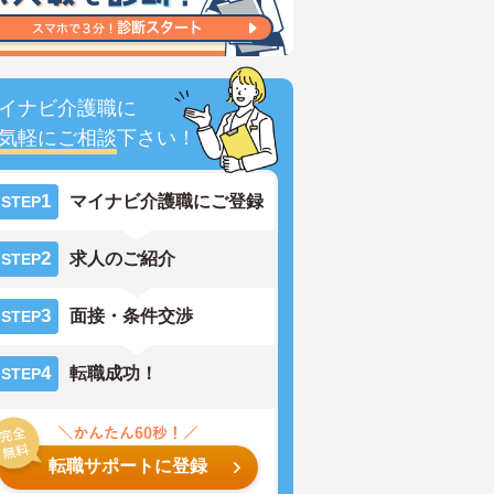
イナビ介護職に
気軽にご相談
下さい！
1
マイナビ介護職にご登録
STEP
2
求人のご紹介
STEP
3
面接・条件交渉
STEP
4
転職成功！
STEP
転職サポートに登録