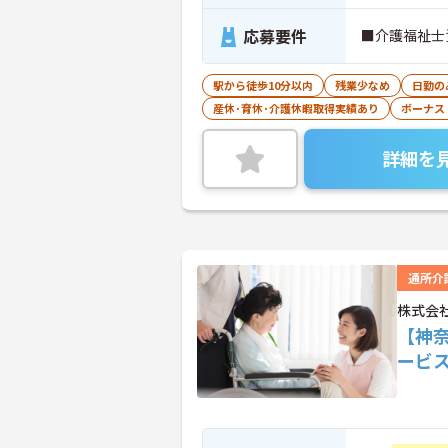
応募要件
■介護福祉士
駅から徒歩10分以内
残業少なめ
日勤の
産休･育休･介護休暇取得実績あり
ボーナス
詳細を
通所介
株式会
【神奈
ービ