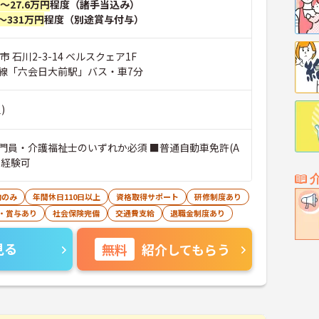
円～27.6万円
程度（諸手当込み）
～331万円
程度（別途賞与付与）
 石川2-3-14 ベルスクェア1F
線「六会日大前駅」バス・車7分
)
門員・介護福祉士のいずれか必須 ■普通自動車免許(A
未経験可
勤のみ
年間休日110日以上
資格取得サポート
研修制度あり
・賞与あり
社会保険完備
交通費支給
退職金制度あり
見る
無料
紹介してもらう