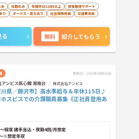
なめ
日勤のみ
年間休日110日以上
資格取得サポート
あり
ボーナス・賞与あり
社会保険完備
交通費支給
見る
無料
紹介してもらう
護
更新日：2026年08月06日
社アンビス医心館 湘南台
株式会社アンビス
奈川県／藤沢市】高水準給与＆年休115日♪
◎ホスピスでの介護職員募集《正社員登用あ
～程度 諸手当込・夜勤4回/月想定
～※想定年収