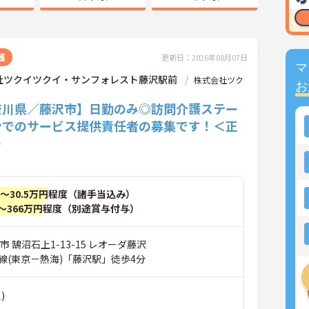
護
更新日：2026年08月07日
マ
社ツクイツクイ・サンフォレスト藤沢駅前
株式会社ツク
お
奈川県／藤沢市】日勤のみ◎訪問介護ステー
ンでのサービス提供責任者の募集です！＜正
＞
円～30.5万円
程度（諸手当込み）
～366万円
程度（別途賞与付与）
市 鵠沼石上1-13-15 レオーダ藤沢
線(東京－熱海)「藤沢駅」徒歩4分
)