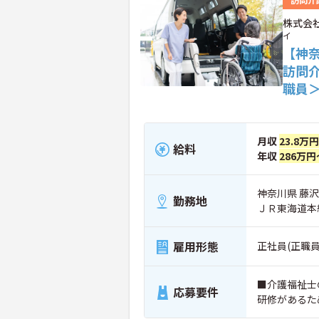
株式会
イ
【神
訪問
職員
月収
23.8万
給料
年収
286万円
神奈川県 藤沢
勤務地
ＪＲ東海道本
雇用形態
正社員(正職員
■介護福祉士
応募要件
研修があるた