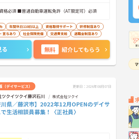
資格必須 ■普通自動車運転免許（AT限定可）必須
み
年間休日110日以上
資格取得サポート
研修制度あり
・賞与あり
社会保険完備
交通費支給
退職金制度あり
見る
無料
紹介してもらう
護（デイサービス）
更新日：2026年08月07日
社ツクイツクイ藤沢石川
株式会社ツクイ
川県／藤沢市】2022年12月OPENのデイサ
スで生活相談員募集！〈正社員〉