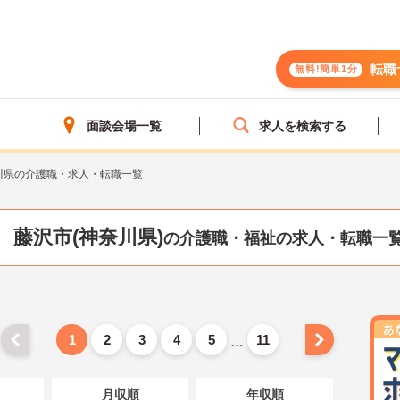
転職
無料!簡単1分
面談会場一覧
求人を検索する
川県の介護職・求人・転職一覧
藤沢市(神奈川県)
の介護職・福祉の求人・転職一
1
2
3
4
5
11
…
月収順
年収順