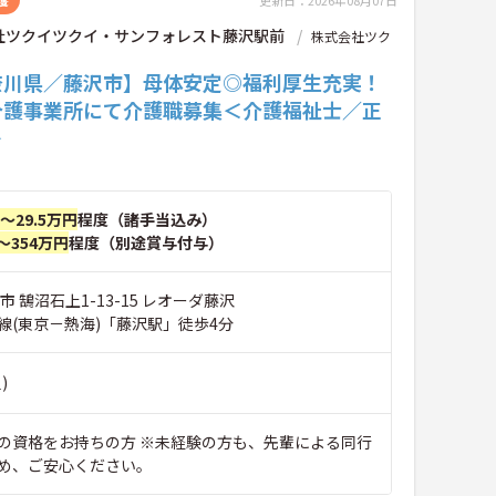
更新日：2026年08月07日
社ツクイツクイ・サンフォレスト藤沢駅前
株式会社ツク
奈川県／藤沢市】母体安定◎福利厚生充実！
介護事業所にて介護職募集＜介護福祉士／正
＞
円～29.5万円
程度（諸手当込み）
～354万円
程度（別途賞与付与）
市 鵠沼石上1-13-15 レオーダ藤沢
線(東京－熱海)「藤沢駅」徒歩4分
)
の資格をお持ちの方 ※未経験の方も、先輩による同行
め、ご安心ください。