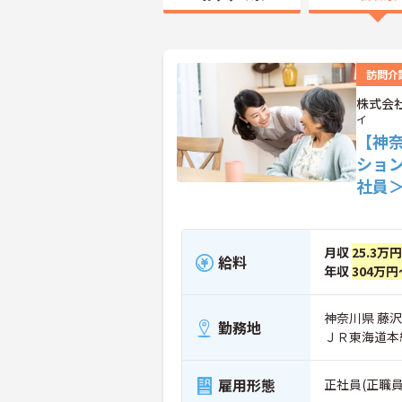
訪問介
株式会
イ
【神
ショ
社員
月収
25.3万
給料
年収
304万円
神奈川県 藤沢
勤務地
ＪＲ東海道本
雇用形態
正社員(正職員