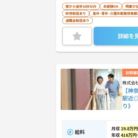
駅から徒歩10分以内
未経験OK
残業少
研修制度あり
産休･育休･介護休暇取得実績
退職金制度あり
詳細を
訪問看
株式会
【神
駅近
り》
月収
29.8万円
給料
年収
416万円