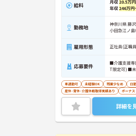
月収
20.5万
給料
年収
246万円
神奈川県 藤沢市
勤務地
小田急江ノ島
雇用形態
正社員(正職員
■介護支援専
応募要件
T限定可) ■
車通勤可
未経験OK
残業少なめ
日
産休･育休･介護休暇取得実績あり
ボーナス
詳細を