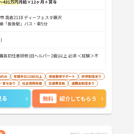
～431万円
月給×12ヶ月＋賞与
市 高倉2118 ディーフェスタ藤沢
線「長後駅」バス・車5分
)
職員初任者研修(旧ヘルパー2級)以上 必須 ＜経験＞不
勤のみ
年間休日110日以上
資格取得サポート
研修制度あり
・賞与あり
社会保険完備
交通費支給
退職金制度あり
見る
無料
紹介してもらう
護