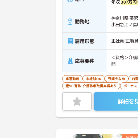
年収
307万円
神奈川県 藤沢
勤務地
小田急江ノ島
雇用形態
正社員(正職員
＜資格＞介護
応募要件
問
車通勤可
未経験OK
残業少なめ
日
産休･育休･介護休暇取得実績あり
ボーナス
詳細を
訪問介