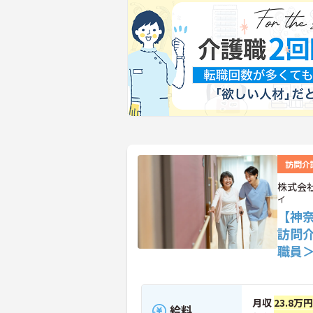
訪問介
株式会
イ
【神
訪問
職員
月収
23.8万円
給料