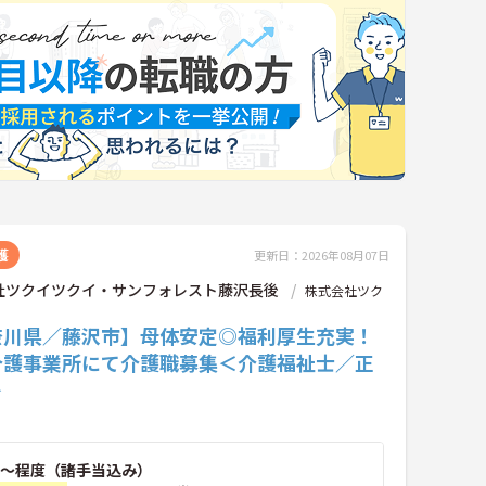
護
更新日：2026年08月07日
社ツクイツクイ・サンフォレスト藤沢長後
株式会社ツク
奈川県／藤沢市】母体安定◎福利厚生充実！
介護事業所にて介護職募集＜介護福祉士／正
＞
～程度（諸手当込み）