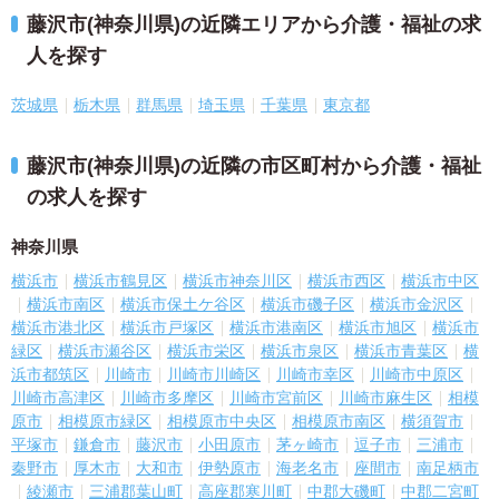
藤沢市(神奈川県)の近隣エリアから介護・福祉の求
人を探す
茨城県
栃木県
群馬県
埼玉県
千葉県
東京都
藤沢市(神奈川県)の近隣の市区町村から介護・福祉
の求人を探す
神奈川県
横浜市
横浜市鶴見区
横浜市神奈川区
横浜市西区
横浜市中区
横浜市南区
横浜市保土ケ谷区
横浜市磯子区
横浜市金沢区
横浜市港北区
横浜市戸塚区
横浜市港南区
横浜市旭区
横浜市
緑区
横浜市瀬谷区
横浜市栄区
横浜市泉区
横浜市青葉区
横
浜市都筑区
川崎市
川崎市川崎区
川崎市幸区
川崎市中原区
川崎市高津区
川崎市多摩区
川崎市宮前区
川崎市麻生区
相模
原市
相模原市緑区
相模原市中央区
相模原市南区
横須賀市
平塚市
鎌倉市
藤沢市
小田原市
茅ヶ崎市
逗子市
三浦市
秦野市
厚木市
大和市
伊勢原市
海老名市
座間市
南足柄市
綾瀬市
三浦郡葉山町
高座郡寒川町
中郡大磯町
中郡二宮町