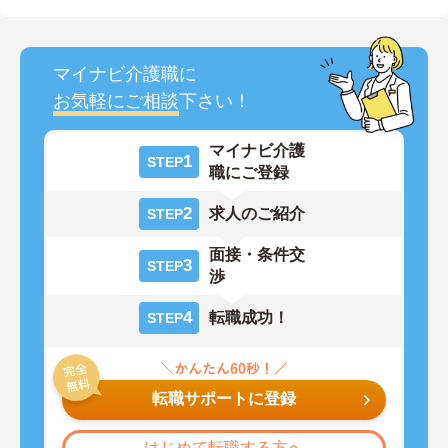
マイナビ介護職に
お気軽にご相談
下さい！
マイナビ介護
1
STEP
職にご登録
2
求人のご紹介
STEP
面接・条件交
3
STEP
渉
4
転職成功！
STEP
転職サポートに登録
はじめて転職する方へ