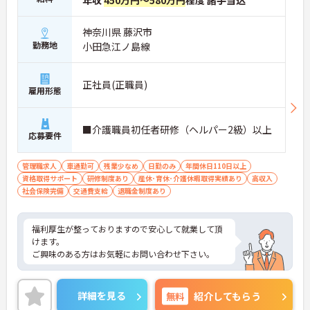
年収
450万円～580万円
程度 諸手当込
神奈川県 藤沢市
勤務地
小田急江ノ島線
正社員(正職員)
雇用形態
■介護職員初任者研修（ヘルパー2級）以上
応募要件
管理職求人
車通勤可
残業少なめ
日勤のみ
年間休日110日以上
資格取得サポート
研修制度あり
産休･育休･介護休暇取得実績あり
高収入
社会保険完備
交通費支給
退職金制度あり
福利厚生が整っておりますので安心して就業して頂
けます。
ご興味のある方はお気軽にお問い合わせ下さい。
詳細を見る
無料
紹介してもらう