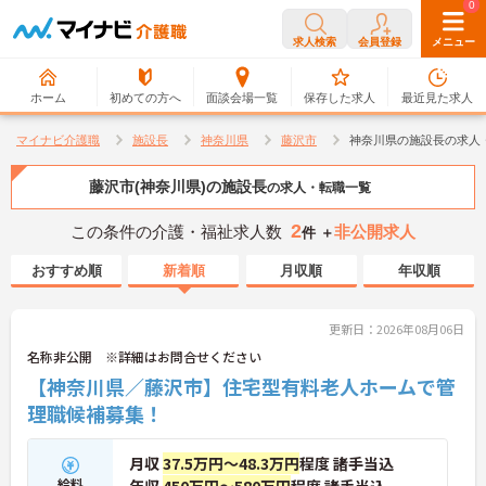
0
0
求人検索
会員登録
メニュー
ホーム
初めての方へ
面談会場一覧
保存した求人
最近見た求人
マイナビ介護職
施設長
神奈川県
藤沢市
神奈川県の施設長の求人
藤沢市(神奈川県)の施設長
の求人・転職一覧
2
この条件の介護・福祉求人数
非公開求人
件 ＋
おすすめ順
新着順
月収順
年収順
更新日：2026年08月06日
名称非公開 ※詳細はお問合せください
【神奈川県／藤沢市】住宅型有料老人ホームで管
理職候補募集！
月収
37.5万円～48.3万円
程度 諸手当込
給料