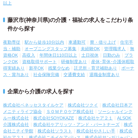
以上
藤沢市(神奈川県)の介護・福祉の求人をこだわり条
件から探す
夜勤専従
駅から徒歩10分以内
車通勤可
寮・借り上げ
住宅手
当・補助
オープニングスタッフ募集
未経験OK
管理職求人
無
資格OK
高収入
年間休日110日以上
土日祝休
日勤のみ
ブラ
ンクOK
資格取得サポート
研修制度あり
産休･育休･介護休暇取
得実績あり
新卒OK
残業少なめ
託児所・育児補助あり
ボーナ
ス・賞与あり
社会保険完備
交通費支給
退職金制度あり
企業から介護の求人を探す
株式会社ベネッセスタイルケア
株式会社ツクイ
株式会社日本ア
メニティライフ協会
ＳＯＭＰＯケア株式会社
ソーシャルインク
ルー株式会社
株式会社SOYOKAZE
株式会社ケア２１
ALSOK
介護株式会社
株式会社ケアリッツ・アンド・パートナーズ
株式
会社ニチイ学館
株式会社ソラスト
株式会社やさしい手
株式会
社ケア２１
株式会社ニチイケアパレス
株式会社サンガジャパン