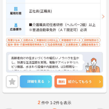
正社員(正職員)
雇用形態
■介護職員初任者研修（ヘルパー2級）以上
応募要件
※普通自動車免許（ＡＴ限定可）必須
残業少なめ
日勤のみ
年間休日110日以上
資格取得サポート
研修制度あり
産休･育休･介護休暇取得実績あり
社会保険完備
交通費支給
退職金制度あり
高齢者向けの住まいづくりの幅広い ノウハウを生か
し、快適な生活空間を実現。電動ケアベッドやリハ
ビリ機器、水まわり設備や内装建材、LED照明など
を導入しており、ご利用者様はもちろん職員も働き
やすい環境です。ご興味のある方は是非お気軽にお
問い合わせください。
詳細を見る
無料
紹介してもらう
2
件中 1-2件を表示