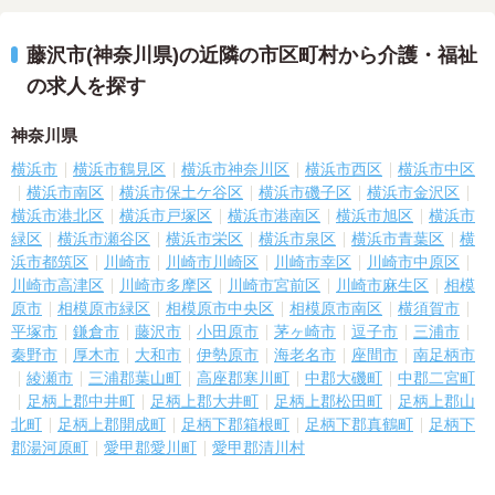
藤沢市(神奈川県)の近隣の市区町村から介護・福祉
の求人を探す
神奈川県
横浜市
横浜市鶴見区
横浜市神奈川区
横浜市西区
横浜市中区
横浜市南区
横浜市保土ケ谷区
横浜市磯子区
横浜市金沢区
横浜市港北区
横浜市戸塚区
横浜市港南区
横浜市旭区
横浜市
緑区
横浜市瀬谷区
横浜市栄区
横浜市泉区
横浜市青葉区
横
浜市都筑区
川崎市
川崎市川崎区
川崎市幸区
川崎市中原区
川崎市高津区
川崎市多摩区
川崎市宮前区
川崎市麻生区
相模
原市
相模原市緑区
相模原市中央区
相模原市南区
横須賀市
平塚市
鎌倉市
藤沢市
小田原市
茅ヶ崎市
逗子市
三浦市
秦野市
厚木市
大和市
伊勢原市
海老名市
座間市
南足柄市
綾瀬市
三浦郡葉山町
高座郡寒川町
中郡大磯町
中郡二宮町
足柄上郡中井町
足柄上郡大井町
足柄上郡松田町
足柄上郡山
北町
足柄上郡開成町
足柄下郡箱根町
足柄下郡真鶴町
足柄下
郡湯河原町
愛甲郡愛川町
愛甲郡清川村