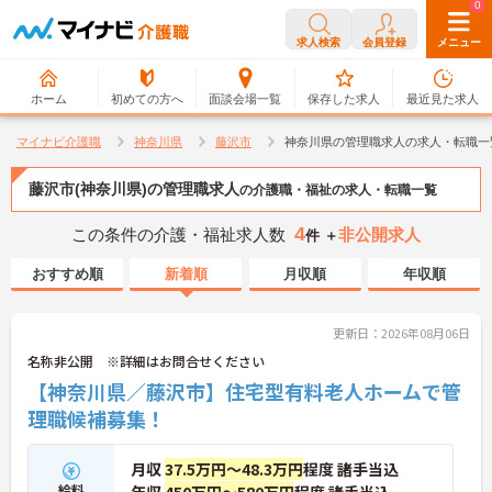
0
0
求人検索
会員登録
メニュー
ホーム
初めての方へ
面談会場一覧
保存した求人
最近見た求人
マイナビ介護職
神奈川県
藤沢市
神奈川県の管理職求人の求人・転職一
藤沢市(神奈川県)の管理職求人
の介護職・福祉の求人・転職一覧
4
この条件の介護・福祉求人数
非公開求人
件 ＋
おすすめ順
新着順
月収順
年収順
更新日：2026年08月06日
名称非公開 ※詳細はお問合せください
【神奈川県／藤沢市】住宅型有料老人ホームで管
理職候補募集！
月収
37.5万円～48.3万円
程度 諸手当込
給料