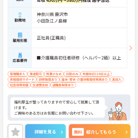
年収
450万円～580万円
程度 諸手当込
神奈川県 藤沢市
勤務地
小田急江ノ島線
正社員(正職員)
雇用形態
■介護職員初任者研修（ヘルパー2級）以上
応募要件
管理職求人
車通勤可
残業少なめ
日勤のみ
年間休日110日以上
資格取得サポート
研修制度あり
産休･育休･介護休暇取得実績あり
高収入
社会保険完備
交通費支給
退職金制度あり
福利厚生が整っておりますので安心して就業して頂
けます。
ご興味のある方はお気軽にお問い合わせ下さい。
詳細を見る
無料
紹介してもらう