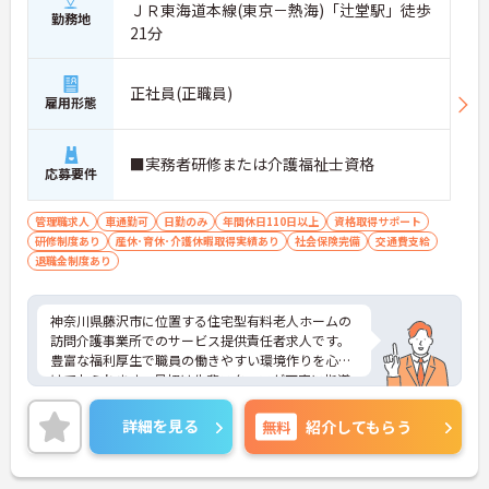
ＪＲ東海道本線(東京－熱海)「辻堂駅」徒歩
勤務地
21分
正社員(正職員)
雇用形態
■実務者研修または介護福祉士資格
応募要件
管理職求人
車通勤可
日勤のみ
年間休日110日以上
資格取得サポート
研修制度あり
産休･育休･介護休暇取得実績あり
社会保険完備
交通費支給
退職金制度あり
神奈川県藤沢市に位置する住宅型有料老人ホームの
訪問介護事業所でのサービス提供責任者求人です。
豊富な福利厚生で職員の働きやすい環境作りを心が
けておられます。最初は先輩スタッフが丁寧に指導
してくださいますのでご安心ください。車通勤可能
で、無料の駐車場も完備されているので通勤ラクラ
詳細を見る
無料
紹介してもらう
クです。ご興味のある方には、面接対策ポイントな
ど、さらに詳細をお話しいたしますのでお気軽にご
相談ください！