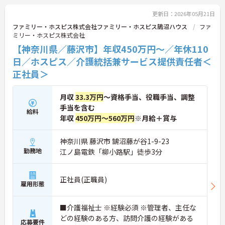
更新日：2026年05月21日
ファミリー・ホスピス株式会社ファミリー・ホスピス鵠沼ハウス
ファ
ミリー・ホスピス株式会社
【神奈川県／藤沢市】年収450万円～／年休110
日／ホスピス／介護統括兼サービス提供責任者＜
正社員＞
月収
33.3万円
～資格手当、役職手当、調整
手当を含む
給料
年収
450万円～560万円
※月給＋賞与
神奈川県 藤沢市 鵠沼藤が谷1-9-23
勤務地
江ノ島電鉄「柳小路駅」徒歩3分
正社員(正職員)
雇用形態
■介護福祉士 ※経験必須 ※管理者、主任な
どの経験のある方、訪問介護の経験がある
応募要件