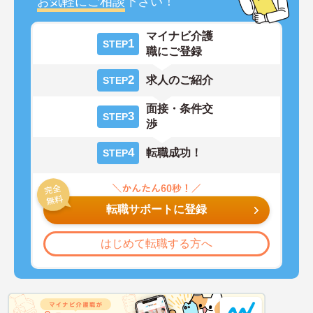
お気軽にご相談
下さい！
マイナビ介護
1
STEP
職にご登録
2
求人のご紹介
STEP
面接・条件交
3
STEP
渉
4
転職成功！
STEP
転職サポートに登録
はじめて転職する方へ