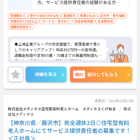
方、サービス提供責任者の経験がある方歓
迎
管理職求人
駅から徒歩10分以内
車通勤可
残業少なめ
託児所・育児補助
年間休日110日以上
ボーナス・賞与あり
社会保険完備
交通費支給
退職金制度あり
◆上場企業グループの安定基盤で、管理者兼サ責と
してのキャリアアップ！年収450万円～の高待遇。
退職金制度や定年65歳・70歳までの再雇用制度も完
備され、長期的なキャリア形成が可能です。
◆残業月平均5時間程度・年間休日110日の環境で、
ワークライフバランスを保ちながら働ける！月8～9
詳細を見る
無料
紹介してもらう
日の安定した休日と夏期・冬期の特別休暇（各3
日）を確保。育児費補助制度も整備されており、マ
ネジメント職であっても心身にゆとりを持って業務
に取り組むことができます。
◆多職種連携が根付くホスピス住宅で、ご利用者様
更新日：2026年02月10日
の最期の望みを叶える質の高いケアを提供♪訪問看
株式会社メディホス住宅型有料老人ホーム メディホスくげぬま
株式
護・介護を併設する環境で、専門看護師や療法士等
会社メディホス
と協働。全室個浴対応やリフトチェアー等の設備も
【神奈川県／藤沢市】完全週休2日◎住宅型有料
充実し、負担なく個別ケアに向き合える体制が整っ
ています。
老人ホームにてサービス提供責任者の募集です！
＜正社員＞
＜東証上場企業のグループとしての安定基盤と、長