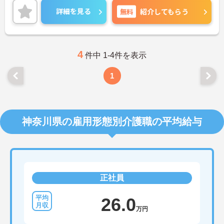
ります。日常のカンファレンスや連携を通じて医療
と働ける環境づくりを心掛けています。
的な視点も養うことができます。
詳細を見る
無料
紹介してもらう
ご興味ある方には、面接対策ポイントなど、さらに
詳細をお話しいたしますのでお気軽にご相談くださ
い！
4
件中 1-4件を表示
1
神奈川県の雇用形態別介護職の平均給与
正社員
26.0
万円