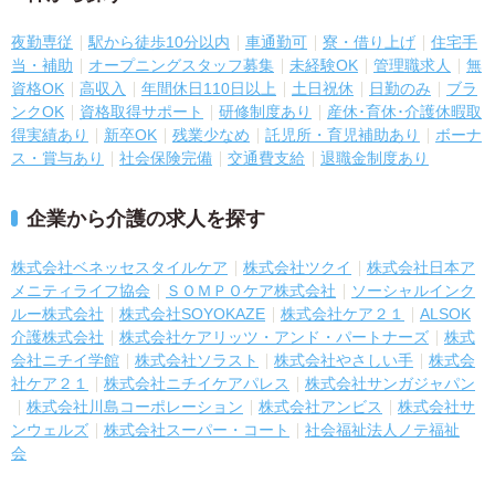
夜勤専従
駅から徒歩10分以内
車通勤可
寮・借り上げ
住宅手
当・補助
オープニングスタッフ募集
未経験OK
管理職求人
無
資格OK
高収入
年間休日110日以上
土日祝休
日勤のみ
ブラ
ンクOK
資格取得サポート
研修制度あり
産休･育休･介護休暇取
得実績あり
新卒OK
残業少なめ
託児所・育児補助あり
ボーナ
ス・賞与あり
社会保険完備
交通費支給
退職金制度あり
企業から介護の求人を探す
株式会社ベネッセスタイルケア
株式会社ツクイ
株式会社日本ア
メニティライフ協会
ＳＯＭＰＯケア株式会社
ソーシャルインク
ルー株式会社
株式会社SOYOKAZE
株式会社ケア２１
ALSOK
介護株式会社
株式会社ケアリッツ・アンド・パートナーズ
株式
会社ニチイ学館
株式会社ソラスト
株式会社やさしい手
株式会
社ケア２１
株式会社ニチイケアパレス
株式会社サンガジャパン
株式会社川島コーポレーション
株式会社アンビス
株式会社サ
ンウェルズ
株式会社スーパー・コート
社会福祉法人ノテ福祉
会