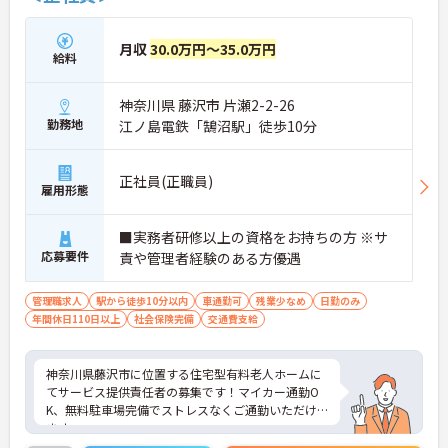
期就業を支える充実の福利厚生＞
東証グロース上場の日本ホスピスホールディングス
月収
30.0万円～35.0万円
株式会社のグループ企業として、全国でホスピス住
給料
宅の展開と普及を牽引するリーディングカンパニー
です。強固な経営基盤を背景に、定年65歳・以降70
神奈川県 藤沢市 片瀬2-2-26
歳までの再雇用制度（1年更新）、退職金制度、育
勤務地
児費補助制度など、ライフステージの変化や加齢に
江ノ島電鉄「鵠沼駅」徒歩10分
応じた福利厚生が網羅されています。
＜最新設備の導入による、介護スタッフの身体負担
軽減の徹底＞
正社員(正職員)
雇用形態
現場の職員が長く健康に働けるよう、設備面での配
慮が徹底されています。入浴設備には、お湯に浸か
らず屈曲の必要がない「シャワー・ミスト浴槽」、
■実務者研修以上の資格をお持ちの方 ※サ
寝たきりの方でもゆっくり昇降できる「エレーベー
応募要件
責や管理者経験のある方優遇
ター浴槽」、座位が保持できる方向けの「リフトチ
ェアー浴槽」など、状態に応じた最新の機械浴が完
管理職求人
駅から徒歩10分以内
車通勤可
残業少なめ
日勤のみ
備されています。
年間休日110日以上
社会保険完備
交通費支給
＜ホスピスならではの介護の専門性＞
ホスピス住宅には訪問看護・訪問介護が併設されて
おり、専門看護師、認定看護師、理学療法士・作業
神奈川県藤沢市に位置する住宅型有料老人ホームに
療法士等のリハビリ専門職が多数在籍しています。
てサービス提供責任者の募集です！マイカー通勤O
介護士は単なる生活援助にとどまらず、多職種と連
K、無料駐車場完備でストレスなくご通勤いただけ
携しながら、がん末期や神経難病のご利用者様の
ます。
「最期の望み」を叶えるための個別ケアに深く関わ
「全員参加型」の経営スタイルで、職員が活き活き