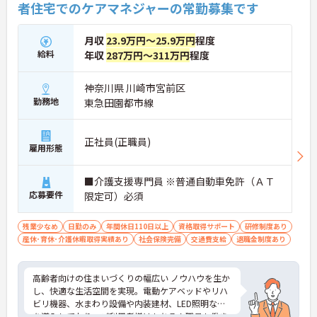
者住宅でのケアマネジャーの常勤募集です
月収
23.9万円～25.9万円
程度
給料
年収
287万円～311万円
程度
神奈川県 川崎市宮前区
勤務地
東急田園都市線
正社員(正職員)
雇用形態
■介護支援専門員 ※普通自動車免許（ＡＴ
応募要件
限定可）必須
残業少なめ
日勤のみ
年間休日110日以上
資格取得サポート
研修制度あり
産休･育休･介護休暇取得実績あり
社会保険完備
交通費支給
退職金制度あり
高齢者向けの住まいづくりの幅広い ノウハウを生か
し、快適な生活空間を実現。電動ケアベッドやリハ
ビリ機器、水まわり設備や内装建材、LED照明など
を導入しており、ご利用者様はもちろん職員も働き