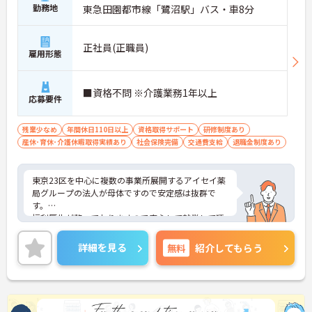
勤務地
東急田園都市線「鷺沼駅」バス・車8分
正社員(正職員)
雇用形態
■資格不問 ※介護業務1年以上
応募要件
残業少なめ
年間休日110日以上
資格取得サポート
研修制度あり
産休･育休･介護休暇取得実績あり
社会保険完備
交通費支給
退職金制度あり
東京23区を中心に複数の事業所展開するアイセイ薬
局グループの法人が母体ですので安定感は抜群で
す。
福利厚生が整っておりますので安心して就業して頂
けます。
ご興味のある方はぜひお気軽にお問い合わせくださ
詳細を見る
無料
紹介してもらう
い。