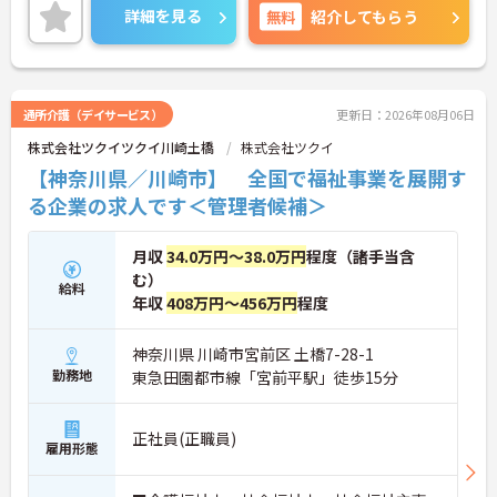
にも安心の環境です。
詳細を見る
無料
紹介してもらう
＜スマホ・インカム活用でスマートなケアを実現＞
記録や情報共有にスマートフォンを活用し、業務の
効率化を積極的に進めています。インカムを使えば
リアルタイムな連携もスムーズに行えるため、ケア
の抜け漏れを防ぐことができます。事務作業の負担
通所介護（デイサービス）
更新日：2026年08月06日
を減らすことで、利用者様との対話や「人にしかで
株式会社ツクイツクイ川崎土橋
株式会社ツクイ
きないぬくもりのケア」に集中できる環境を整えて
います。新しい技術を取り入れながら、質の高いサ
【神奈川県／川崎市】 全国で福祉事業を展開す
ービスを目指しています。
る企業の求人です＜管理者候補＞
月収
34.0万円～38.0万円
程度（諸手当含
む）
給料
年収
408万円～456万円
程度
神奈川県 川崎市宮前区 土橋7-28-1
勤務地
東急田園都市線「宮前平駅」徒歩15分
正社員(正職員)
雇用形態