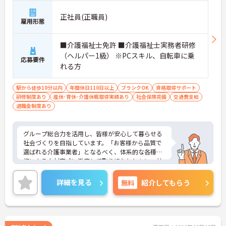
正社員(正職員)
雇用形態
■介護福祉士免許 ■介護福祉士実務者研修
（ヘルパー1級） ※PCスキル、自転車に乗
応募要件
れる方
駅から徒歩10分以内
年間休日110日以上
ブランクOK
資格取得サポート
研修制度あり
産休･育休･介護休暇取得実績あり
社会保険完備
交通費支給
退職金制度あり
グループ総合力を活用し、皆様が安心して暮らせる
社会づくりを目指しています。「お客様から品質で
選ばれる介護事業者」となるべく、体系的な各種研
修による人材育成に徹底して取り組むとともに、社
内連携・コミュニケーションに努め、チームケアの
実践を通じてあらゆるサービスにおいて常に一定レ
詳細を見る
無料
紹介してもらう
ベル以上の介護サービスを提供して参りました。ま
た他社とは違い施設を先に立てるのではなく人材を
確保してから施設を立てる形となります。非常に人
材を大切にする会社でございます。ご興味を持たれ
た方は面接対策ポイントや求人の詳細などお話しい