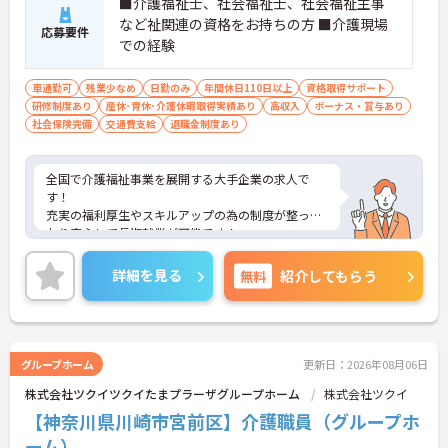
■介護福祉士、社会福祉士、社会福祉主事
など祉関連の資格をお持ちの方 ■介護現場
応募要件
での経験
車通勤可
残業少なめ
日勤のみ
年間休日110日以上
資格取得サポート
研修制度あり
産休･育休･介護休暇取得実績あり
高収入
ボーナス・賞与あり
社会保険完備
交通費支給
退職金制度あり
全国で介護福祉事業を展開する大手企業の求人で
す！
充実の福利厚生やスキルアップの為の制度が整って
おり安心して長期就業が可能です！
ご興味ある方には、面接のポイントなど、さらに詳
細をお話致しますのでお気軽にご相談ください。
詳細を見る
無料
紹介してもらう
グループホーム
更新日：2026年08月06日
株式会社ツクイツクイたまプラーザグループホーム
株式会社ツクイ
【神奈川県川崎市宮前区】介護職員（グループホ
ーム）