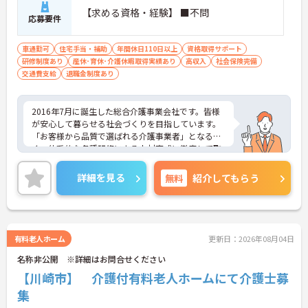
【求める資格・経験】 ■不問
応募要件
車通勤可
住宅手当・補助
年間休日110日以上
資格取得サポート
研修制度あり
産休･育休･介護休暇取得実績あり
高収入
社会保険完備
交通費支給
退職金制度あり
2016年7月に誕生した総合介護事業会社です。皆様
が安心して暮らせる社会づくりを目指しています。
「お客様から品質で選ばれる介護事業者」となるべ
く、体系的な各種研修による人材育成に徹底して取
り組むとともに、社内連携・コミュニケーションに
努め、チームケアの実践を通じてあらゆるサービス
詳細を見る
無料
紹介してもらう
において常に一定レベル以上の介護サービスを提供
して参りました。また他社とは違い施設を先に立て
るのではなく人材を確保してから施設を立てる形と
なります。非常に人材を大切にする会社でございま
す。ご興味を持たれた方は面接対策ポイントや求人
有料老人ホーム
更新日：2026年08月04日
の詳細などお話しいたしますのでお気軽にお問い合
名称非公開 ※詳細はお問合せください
わせ下さい。
【川崎市】 介護付有料老人ホームにて介護士募
集