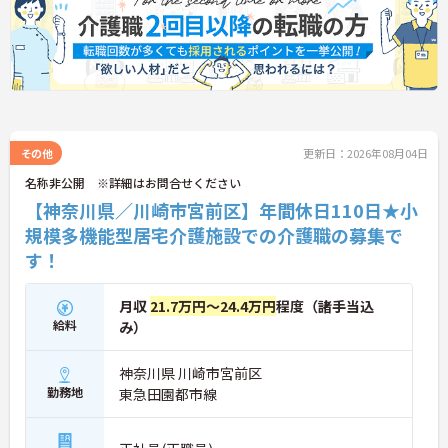
その他
更新日：2026年08月04日
名称非公開 ※詳細はお問合せください
【神奈川県／川崎市宮前区】年間休日110日★小
規模多機能型居宅介護施設での介護職の募集で
す！
月収
21.7万円～24.4万円
程度（諸手当込
給料
み）
神奈川県 川崎市宮前区
勤務地
東急田園都市線