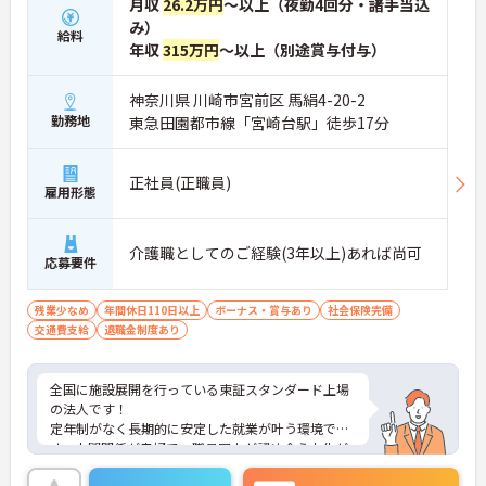
月収
26.2万円
～以上（夜勤4回分・諸手当込
み）
給料
年収
315万円
～以上（別途賞与付与）
神奈川県 川崎市宮前区 馬絹4-20-2
勤務地
東急田園都市線「宮崎台駅」徒歩17分
正社員(正職員)
雇用形態
介護職としてのご経験(3年以上)あれば尚可
応募要件
残業少なめ
年間休日110日以上
ボーナス・賞与あり
社会保険完備
交通費支給
退職金制度あり
全国に施設展開を行っている東証スタンダード上場
の法人です！
定年制がなく長期的に安定した就業が叶う環境で
す。人間関係が良好で、職員同士が認め合う文化が
根付いています。