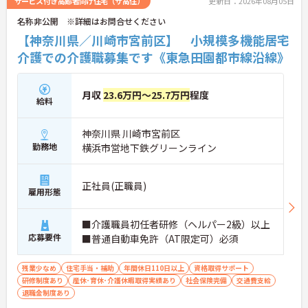
サービス付き高齢者向け住宅（サ高住）
更新日：2026年08月05日
の詳細などお話しいたしますのでお気軽にお問い合
名称非公開 ※詳細はお問合せください
わせ下さい。
【神奈川県／川崎市宮前区】 小規模多機能居宅
介護での介護職募集です《東急田園都市線沿線》
月収
23.6万円～25.7万円
程度
給料
神奈川県 川崎市宮前区
勤務地
横浜市営地下鉄グリーンライン
正社員(正職員)
雇用形態
■介護職員初任者研修（ヘルパー2級）以上
応募要件
■普通自動車免許（AT限定可）必須
残業少なめ
住宅手当・補助
年間休日110日以上
資格取得サポート
研修制度あり
産休･育休･介護休暇取得実績あり
社会保険完備
交通費支給
退職金制度あり