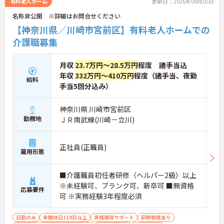
有料老人ホーム
更新日：2026年08月05日
たしますのでお気軽にお問い合わせ下さい。
名称非公開 ※詳細はお問合せください
【神奈川県／川崎市宮前区】有料老人ホームでの
介護職募集
月収
23.7万円～28.5万円
程度 諸手当込
年収
332万円～410万円
程度（諸手当、夜勤
給料
手当5回分込み）
神奈川県 川崎市宮前区
勤務地
ＪＲ南武線(川崎－立川)
正社員(正職員)
雇用形態
■介護職員初任者研修（ヘルパー2級）以上
※未経験可、ブランク可、新卒可 ■無資格
応募要件
可 ※実務経験3年程度必須
日勤のみ
年間休日110日以上
資格取得サポート
研修制度あり