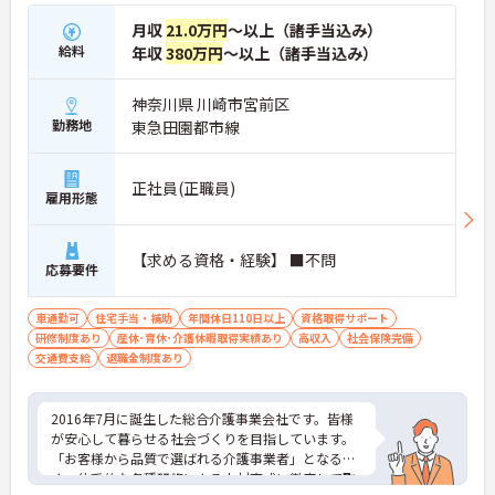
月収
21.0万円
～以上（諸手当込み）
給料
年収
380万円
～以上（諸手当込み）
神奈川県 川崎市宮前区
勤務地
東急田園都市線
正社員(正職員)
雇用形態
【求める資格・経験】 ■不問
応募要件
車通勤可
住宅手当・補助
年間休日110日以上
資格取得サポート
研修制度あり
産休･育休･介護休暇取得実績あり
高収入
社会保険完備
交通費支給
退職金制度あり
2016年7月に誕生した総合介護事業会社です。皆様
が安心して暮らせる社会づくりを目指しています。
「お客様から品質で選ばれる介護事業者」となるべ
く、体系的な各種研修による人材育成に徹底して取