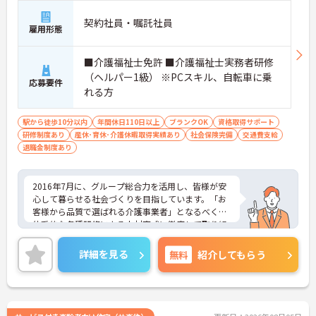
契約社員・嘱託社員
雇用形態
■介護福祉士免許 ■介護福祉士実務者研修
（ヘルパー1級） ※PCスキル、自転車に乗
応募要件
れる方
駅から徒歩10分以内
年間休日110日以上
ブランクOK
資格取得サポート
研修制度あり
産休･育休･介護休暇取得実績あり
社会保険完備
交通費支給
退職金制度あり
2016年7月に、グループ総合力を活用し、皆様が安
心して暮らせる社会づくりを目指しています。「お
客様から品質で選ばれる介護事業者」となるべく、
体系的な各種研修による人材育成に徹底して取り組
むとともに、社内連携・コミュニケーションに努
め、チームケアの実践を通じてあらゆるサービスに
詳細を見る
無料
紹介してもらう
おいて常に一定レベル以上の介護サービスを提供し
て参りました。また他社とは違い施設を先に立てる
のではなく人材を確保してから施設を立てる形とな
ります。非常に人材を大切にする会社でございま
す。ご興味を持たれた方は面接対策ポイントや求人