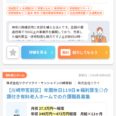
車通勤可
未経験OK
残業少なめ
無資格OK
資格取得サポート
研修制度あり
産休･育休･介護休暇取得実績あり
社会保険完備
交通費支給
神奈川県横浜市に本部を構える法人です。全国47都
道府県で700以上の事業所を展開しており、充実し
た福利厚生・研修制度も魅力です♪土日祝日は時給
100円UPも魅力★ご興味のある方には、面接対策ポ
イントなど、さらに詳細をお話しいたしますのでお
気軽にご相談ください！
詳細を見る
無料
紹介してもらう
有料老人ホーム
更新日：2026年08月06日
株式会社ツクイツクイ・サンシャイン川崎宮前
株式会社ツクイ
【川崎市宮前区】年間休日119日★福利厚生◎介
護付き有料老人ホームでの介護職員募集
月収
27.3万円
～程度
年収
349万円～473万円
程度 月給×12ヶ月
給料