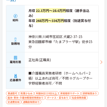
月収
22.3万円～28.0万円
程度（諸手当込
み）
給料
年収
268万円～336万円
程度（別途賞与付
与）
神奈川県 川崎市宮前区 犬蔵2-37-15
東急田園都市線「たまプラーザ駅」徒歩15
勤務地
分
正社員(正職員)
雇用形態
■介護職員実務者研修（ホームヘルパー2
級）以上あれば尚可／不問 ※グループホー
応募要件
宇野経験者尚可／不問
車通勤可
残業少なめ
年間休日110日以上
資格取得サポート
研修制度あり
産休･育休･介護休暇取得実績あり
ボーナス・賞与あり
社会保険完備
交通費支給
退職金制度あり