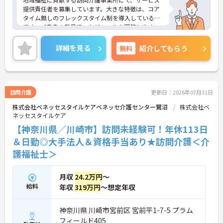
提供責任者を募集しています。大きな特徴は、コア
タイム無しのフレックスタイム制を導入している点
です。ご自身の裁量でスケジュールを調整しやす
く、直行直帰も交えながら柔軟に働くことができま
す。大手グループならではの共済会制度（医療費補
詳細を見る
無料
紹介してもらう
助等）や保育手当など、生活を支える福利厚生が充
実しています。訪問介護の経験があればサ責未経験
の方も相談可能で、指導育成力や調整力を磨ける環
境です。資格取得支援制度や75歳までの再雇用制度
もあり、ライフステージに応じた無理のないペース
訪問介護
更新日：2026年07月31日
で、着実にステップアップを図れる基盤が整ってい
株式会社ベネッセスタイルケアベネッセ介護センター鷺沼
株式会社ベ
ます。
ネッセスタイルケア
★おすすめPOINT★
【神奈川県／川崎市】訪問未経験可！年休113日
【コアタイム無しのフレックス制で柔軟な働き方が
＆日勤◎大手法人＆資格手当あり★訪問介護＜介
実現できます】
護福祉士＞
・出退勤の時間を柔軟に調整できるフレックスタイ
ム制を採用しており、ご自身のペースや訪問予定に
合わせたスケジュール管理が可能です
月収
24.2万円
～
・ご自宅からの直行直帰など効率的な働き方も実践
給料
年収
319万円
～想定年収
できることで、業務の負担を軽減しながらメリハリ
をつけて活躍できます
神奈川県 川崎市宮前区 宮前平1-7-5 プラム
【サ責未経験から挑戦でき、長期的なキャリア形成
フィールド405