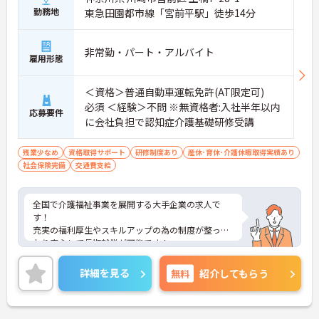
勤務地
東急田園都市線「宮前平駅」徒歩14分
非常勤・パート・アルバイト
雇用形態
＜資格＞普通自動車運転免許(AT限定可)
必須 ＜経験＞不問 ※無資格者:入社半年以内
応募要件
に会社負担で認知症介護基礎研修受講
残業少なめ
資格取得サポート
研修制度あり
産休･育休･介護休暇取得実績あり
社会保険完備
交通費支給
全国で介護福祉事業を展開する大手企業の求人で
す！
充実の福利厚生やスキルアップの為の制度が整って
おり安心して長期就業が可能です！
ご興味ある方には、面接のポイントなど、さらに詳
細をお話致しますのでお気軽にご相談ください。
詳細を見る
無料
紹介してもらう