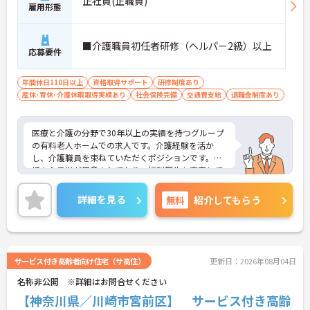
正社員(正職員)
雇用形態
■介護職員初任者研修（ヘルパー2級）以上
応募要件
年間休日110日以上
資格取得サポート
研修制度あり
産休･育休･介護休暇取得実績あり
社会保険完備
交通費支給
退職金制度あり
医療と介護の分野で30年以上の実績を持つグループ
の有料老人ホームでの求人です。介護経験を活か
し、介護職員を束ねていただくポジションです。
様々な手当が用意されており、福利厚生も充実して
おりますので安心して働いていただけます。年次・
役職に応じた研修も充実しており、スキルアップも
詳細を見る
無料
紹介してもらう
めざせる環境です。ご興味を持たれた方は面接対策
ポイントや求人の詳細などお話しいたしますのでお
気軽にお問い合わせ下さい。
サービス付き高齢者向け住宅（サ高住）
更新日：2026年08月04日
名称非公開 ※詳細はお問合せください
【神奈川県／川崎市宮前区】 サービス付き高齢