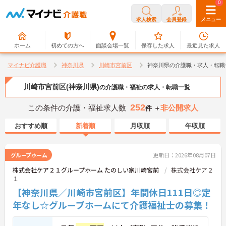
0
0
求人検索
会員登録
メニュー
ホーム
初めての方へ
面談会場一覧
保存した求人
最近見た求人
マイナビ介護職
神奈川県
川崎市宮前区
神奈川県の介護職・求人・転職
川崎市宮前区(神奈川県)
の介護職・福祉の求人・転職一覧
252
この条件の介護・福祉求人数
非公開求人
件 ＋
おすすめ順
新着順
月収順
年収順
グループホーム
更新日：2026年08月07日
株式会社ケア２１グループホーム たのしい家川崎宮前
株式会社ケア２
１
【神奈川県／川崎市宮前区】年間休日111日◎定
年なし☆グループホームにて介護福祉士の募集！