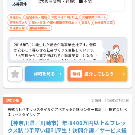
【求める資格・経験】 ■不問
応募要件
車通勤可
住宅手当・補助
年間休日110日以上
資格取得サポート
研修制度あり
産休･育休･介護休暇取得実績あり
高収入
社会保険完備
交通費支給
退職金制度あり
2016年7月に誕生した総合介護事業会社です。皆様
が安心して暮らせる社会づくりを目指しています。
「お客様から品質で選ばれる介護事業者」となるべ
く、体系的な各種研修による人材育成に徹底して取
り組むとともに、社内連携・コミュニケーションに
努め、チームケアの実践を通じてあらゆるサービス
詳細を見る
無料
紹介してもらう
において常に一定レベル以上の介護サービスを提供
して参りました。また他社とは違い施設を先に立て
るのではなく人材を確保してから施設を立てる形と
なります。非常に人材を大切にする会社でございま
す。ご興味を持たれた方は面接対策ポイントや求人
訪問介護
更新日：2026年07月31日
の詳細などお話しいたしますのでお気軽にお問い合
株式会社ベネッセスタイルケアベネッセ介護センター鷺沼
株式会社ベ
わせ下さい。
ネッセスタイルケア
【神奈川県／川崎市】年収400万円以上＆フレッ
クス制◎手厚い福利厚生！訪問介護／サービス提