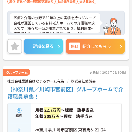
産休･育休･介護休暇取得実績あり
社会保険完備
交通費支給
医療と介護の分野で30年以上の実績を持つグループ
会社が運営している有料老人ホームでの介護職の求
人です。様々な手当が用意されており、福利厚生も
充実ておりますので安心して働いていただけます。
未経験の方、新卒の方、プランクがある方、無資格
でも実務経験が3年以上ある方は応募可能です。ご興
詳細を見る
無料
紹介してもらう
味を持たれた方は是非お気軽にお問い合わせ下さ
い。
グループホーム
更新日：2026年08月04日
株式会社愛誠会はなまるホーム有馬
株式会社愛誠会
【神奈川県／川崎市宮前区】グループホームで介
護職員募集！
月収
22.7万円
～程度 諸手当込
給料
年収
308万円
～程度 諸手当込
神奈川県 川崎市宮前区 東有馬5-21-24