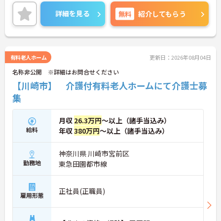
り組むとともに、社内連携・コミュニケーションに
努め、チームケアの実践を通じてあらゆるサービス
詳細を見る
無料
紹介してもらう
において常に一定レベル以上の介護サービスを提供
して参りました。また他社とは違い施設を先に立て
るのではなく人材を確保してから施設を立てる形と
なります。非常に人材を大切にする会社でございま
す。ご興味を持たれた方は面接対策ポイントや求人
有料老人ホーム
更新日：2026年08月04日
の詳細などお話しいたしますのでお気軽にお問い合
名称非公開 ※詳細はお問合せください
わせ下さい。
【川崎市】 介護付有料老人ホームにて介護士募
集
月収
26.3万円
～以上（諸手当込み）
給料
年収
380万円
～以上（諸手当込み）
神奈川県 川崎市宮前区
勤務地
東急田園都市線
正社員(正職員)
雇用形態