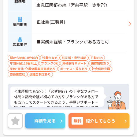
が期待できます】
勤務地
東急田園都市線「宮前平駅」徒歩7分
・訪問介護の経験があればサービス提供責任者が未
経験でも相談可能で、ヘルパーの指導や業務調整な
どのマネジメントスキルを実践的に学べる体制があ
正社員(正職員)
ります
雇用形態
・介護支援専門員などの資格取得支援制度に加え、
75歳までの再雇用制度が設けられており、長期的な
視野で専門性を高めていけます
■実務未経験・ブランクがある方も可
応募要件
【高水準給与と大手グループの手厚い福利厚生が整
っています】
駅から徒歩10分以内
残業少なめ
託児所・育児補助
日勤のみ
・安定した収入アップが見込める環境です
年間休日110日以上
ブランクOK
資格取得サポート
研修制度あり
・未就学児への保育手当や、医療費・市販薬の補助
産休･育休･介護休暇取得実績あり
ボーナス・賞与あり
社会保険完備
が受けられる共済会制度が充実しており、ご家庭と
交通費支給
退職金制度あり
の両立を強力にバックアップします
＜未経験でも安心！「必ず同行」の丁寧なフォロー
体制＞訪問介護が初めての方やブランクがある方で
も安心してスタートできるよう、手厚いサポート体
制が整っています。引き継ぎの際は、書面だけで済
ませることはなく、必ず先輩スタッフが同行して丁
寧に指導を行います。 ご利用者様の住み慣れたご自
詳細を見る
無料
紹介してもらう
宅で、1対1でじっくりと向き合うケアができるた
め、「もっと丁寧に、親切に介護をしたい」という
想いをお持ちの方にぴったりの環境です。