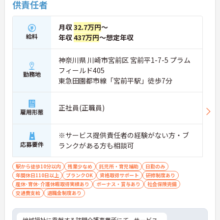
供責任者
月収
32.7万円
～
給料
年収
437万円
～想定年収
神奈川県 川崎市宮前区 宮前平1-7-5 プラム
フィールド405
勤務地
東急田園都市線「宮前平駅」徒歩7分
正社員(正職員)
雇用形態
※サービス提供責任者の経験がない方・ブ
応募要件
ランクがある方も相談可
駅から徒歩10分以内
残業少なめ
託児所・育児補助
日勤のみ
年間休日110日以上
ブランクOK
資格取得サポート
研修制度あり
産休･育休･介護休暇取得実績あり
ボーナス・賞与あり
社会保険完備
交通費支給
退職金制度あり
地域福祉に貢献する訪問介護事業所にて、サービス