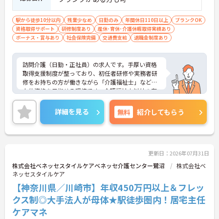
駅から徒歩10分以内
残業少なめ
日勤のみ
年間休日110日以上
ブランクOK
資格取得サポート
研修制度あり
産休･育休･介護休暇取得実績あり
ボーナス・賞与あり
社会保険完備
交通費支給
退職金制度あり
訪問介護（日勤・正社員）の求人です。手厚い資格
取得支援制度が整っており、初任者研修や実務者研
修をお持ちの方が働きながら「介護福祉士」などの
上位資格を目指せる環境です。介護福祉士以外の有
資格者には毎月「介福資格取得支援手当」が支給さ
れるため、モチベーション高くステップアップに挑
詳細を見る
無料
紹介してもらう
戦できます。業務は日勤帯のみで、日々のスケジュ
ールに合わせて直行直帰も可能。必ずサービス提供
責任者が同行して丁寧な引き継ぎを行うため、訪問
介護が初めての方も安心です。ご利用者様のご自宅
で1対1のケアにじっくり専念でき、介護保険制度な
更新日：2026年07月31日
どの専門知識も身につきます。年間休日113日（前
株式会社ベネッセスタイルケアベネッセ介護センター鷺沼
株式会社ベ
期・後期特別休暇含む）に加え、未就学児1人につ
ネッセスタイルケア
き月1万円の保育手当や医療費補助など大手ならで
【神奈川県／川崎市】年収450万円以上＆フレッ
はの福利厚生が完備されており、安心して長く働き
続けられる魅力的な職場です。
クス制◎大手法人が母体★駅徒歩圏内！居宅主任
ケアマネ
★おすすめPOINT★