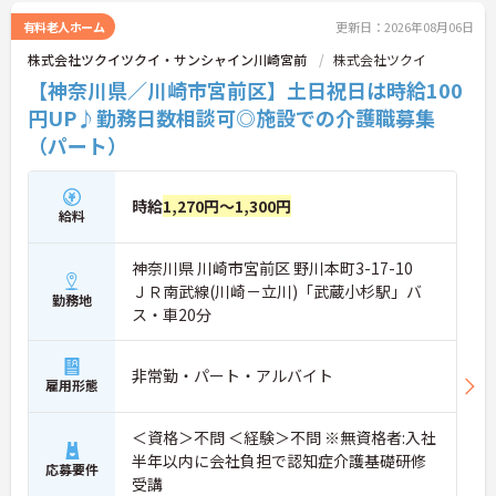
有料老人ホーム
更新日：2026年08月06日
株式会社ツクイツクイ・サンシャイン川崎宮前
株式会社ツクイ
【神奈川県／川崎市宮前区】土日祝日は時給100
円UP♪勤務日数相談可◎施設での介護職募集
（パート）
時給
1,270円～1,300円
給料
神奈川県 川崎市宮前区 野川本町3-17-10
ＪＲ南武線(川崎－立川)「武蔵小杉駅」バ
勤務地
ス・車20分
非常勤・パート・アルバイト
雇用形態
＜資格＞不問 ＜経験＞不問 ※無資格者:入社
半年以内に会社負担で認知症介護基礎研修
応募要件
受講