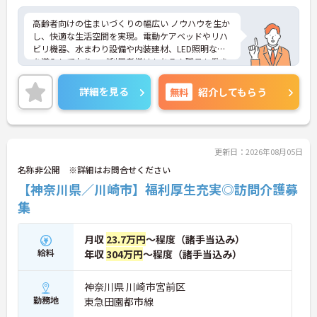
高齢者向けの住まいづくりの幅広い ノウハウを生か
し、快適な生活空間を実現。電動ケアベッドやリハ
ビリ機器、水まわり設備や内装建材、LED照明など
を導入しており、ご利用者様はもちろん職員も働き
やすい環境です。ご興味のある方は是非お気軽にお
問い合わせください。
詳細を見る
無料
紹介してもらう
更新日：2026年08月05日
名称非公開 ※詳細はお問合せください
【神奈川県／川崎市】福利厚生充実◎訪問介護募
集
月収
23.7万円
～程度（諸手当込み）
給料
年収
304万円
～程度（諸手当込み）
神奈川県 川崎市宮前区
勤務地
東急田園都市線