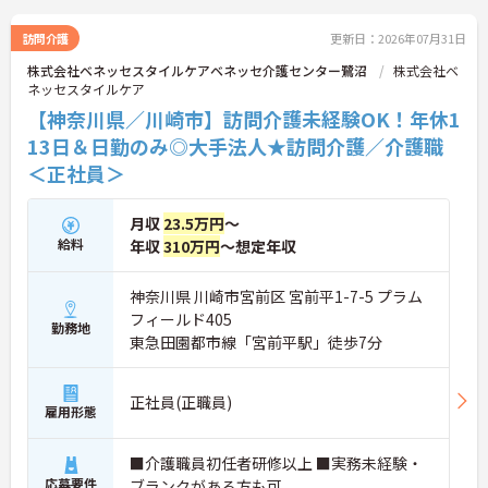
＜子育て・家族を大切にする制度が豊富＞「進研ゼ
ミ」の割引や保育手当など、ベネッセグループなら
訪問介護
更新日：2026年07月31日
ではの家族向け福利厚生が非常に充実しています。
株式会社ベネッセスタイルケアベネッセ介護センター鷺沼
株式会社ベ
産前産後・育児休暇の取得実績や復帰支援はもちろ
ネッセスタイルケア
ん、お子様の看護休暇や、ご家族の介護休暇・短縮
勤務制度なども整備されています。ライフステージ
【神奈川県／川崎市】訪問介護未経験OK！年休1
が変わっても、制度を活用しながら長く働き続けら
13日＆日勤のみ◎大手法人★訪問介護／介護職
れる、スタッフに優しい職場です。
＜正社員＞
月収
23.5万円
～
給料
年収
310万円
～想定年収
神奈川県 川崎市宮前区 宮前平1-7-5 プラム
フィールド405
勤務地
東急田園都市線「宮前平駅」徒歩7分
正社員(正職員)
雇用形態
■介護職員初任者研修以上 ■実務未経験・
応募要件
ブランクがある方も可