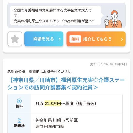
全国で介護福祉事業を展開する大手企業の求人で
す！
充実の福利厚生やスキルアップの為の制度が整って
おり安心して長期就業が可能です！
ご興味ある方には、面接のポイントなど、さらに詳
細をお話致しますのでお気軽にご相談ください。
詳細を見る
無料
紹介してもらう
更新日：2026年08月06日
名称非公開 ※詳細はお問合せください
【神奈川県／川崎市】福利厚生充実◎介護ステー
ションでの訪問介護募集＜契約社員＞
月収
21.3万円
～程度（諸手当込）
給料
神奈川県 川崎市宮前区
勤務地
東急田園都市線