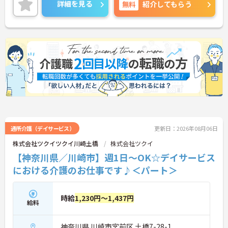
ご興味のある方には、面接対策ポイントなど、さら
詳細を見る
無料
紹介してもらう
に詳細をご案内しますのでお気軽にご相談くださ
い！
通所介護（デイサービス）
更新日：2026年08月06日
株式会社ツクイツクイ川崎土橋
株式会社ツクイ
【神奈川県／川崎市】週1日～OK☆デイサービス
における介護のお仕事です♪＜パート＞
時給
1,230円～1,437円
給料
神奈川県 川崎市宮前区 土橋7-28-1