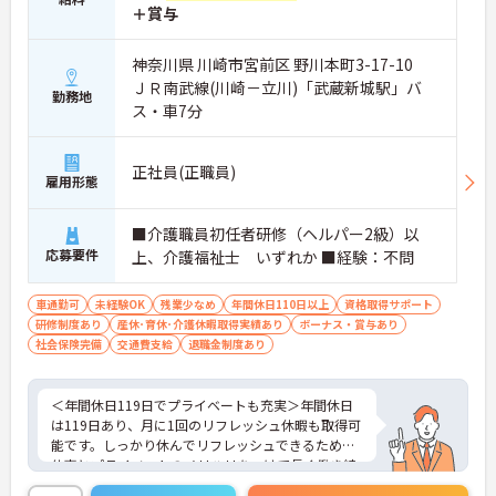
＋賞与
神奈川県 川崎市宮前区 野川本町3-17-10
ＪＲ南武線(川崎－立川)「武蔵新城駅」バ
勤務地
ス・車7分
正社員(正職員)
雇用形態
■介護職員初任者研修（ヘルパー2級）以
応募要件
上、介護福祉士 いずれか ■経験：不問
車通勤可
未経験OK
残業少なめ
年間休日110日以上
資格取得サポート
研修制度あり
産休･育休･介護休暇取得実績あり
ボーナス・賞与あり
社会保険完備
交通費支給
退職金制度あり
＜年間休日119日でプライベートも充実＞年間休日
は119日あり、月に1回のリフレッシュ休暇も取得可
能です。しっかり休んでリフレッシュできるため、
仕事とプライベートのメリハリをつけて長く働き続
けられます。ワークライフバランスを重視したい方