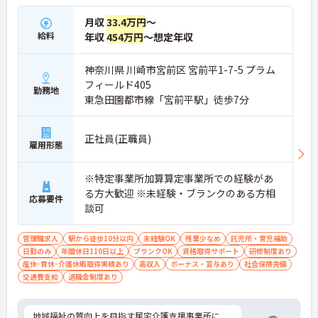
＜未経験でも安心！「必ず同行」の丁寧なフォロー
体制＞訪問介護が初めての方やブランクがある方で
月収
33.4万円
～
も安心してスタートできるよう、手厚いサポート体
給料
年収
454万円
～想定年収
制が整っています。引き継ぎの際は、書面だけで済
ませることはなく、必ず先輩スタッフが同行して丁
神奈川県 川崎市宮前区 宮前平1-7-5 プラム
寧に指導を行います。 ご利用者様の住み慣れたご自
宅で、1対1でじっくりと向き合うケアができるた
フィールド405
勤務地
め、「もっと丁寧に、親切に介護をしたい」という
東急田園都市線「宮前平駅」徒歩7分
想いをお持ちの方にぴったりの環境です。
＜子育て・家族を大切にする制度が豊富＞「進研ゼ
ミ」の割引や保育手当など、ベネッセグループなら
正社員(正職員)
雇用形態
ではの家族向け福利厚生が非常に充実しています。
産前産後・育児休暇の取得実績や復帰支援はもちろ
ん、お子様の看護休暇や、ご家族の介護休暇・短縮
※特定事業所加算算定事業所での経験があ
勤務制度なども整備されています。ライフステージ
る方大歓迎 ※未経験・ブランクのある方相
が変わっても、制度を活用しながら長く働き続けら
応募要件
談可
れる、スタッフに優しい職場です。
管理職求人
駅から徒歩10分以内
未経験OK
残業少なめ
託児所・育児補助
日勤のみ
年間休日110日以上
ブランクOK
資格取得サポート
研修制度あり
産休･育休･介護休暇取得実績あり
高収入
ボーナス・賞与あり
社会保険完備
交通費支給
退職金制度あり
地域福祉の質向上を目指す居宅介護支援事業所に