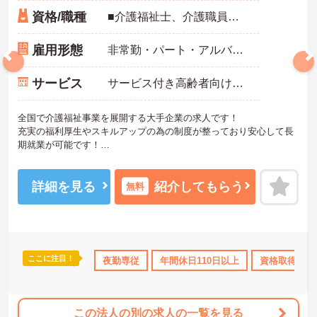
資格/職種
■介護福祉士、介護職員実務者研修、介護職員初任者研修、ホームヘルパー1級、ホームヘルパー2級いずれかの資格をお持ちの方 ※未経験相談可能
雇用形態
非常勤・パート・アルバイト
サービス
サービス付き高齢者向け住宅（サ高住）
全国で介護福祉事業を展開する大手企業の求人です！
充実の福利厚生やスキルアップの為の制度が整っており安心して長
期就業が可能です！
ご興味ある方には、面接のポイントなど、さらに詳細をお話致しま
すのでお気軽にご相談ください。
詳細を見る
紹介してもらう
無料
ここに注目！
勤のみ
年間休日110日以上
夜勤専従
資格取得サポート
年間休日110日以上
研修制度あり
資格取得サポ
この法人の別の求人の一覧を見る