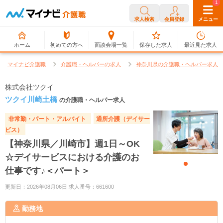
0
1
求人検索
会員登録
メニュー
ホーム
初めての方へ
面談会場一覧
保存した求人
最近見た求人
マイナビ介護職
介護職・ヘルパーの求人
神奈川県の介護職・ヘルパー求人
株式会社ツクイ
ツクイ川崎土橋
の介護職・ヘルパー求人
非常勤・パート・アルバイト
通所介護（デイサー
ビス）
【神奈川県／川崎市】週1日～OK
☆デイサービスにおける介護のお
仕事です♪＜パート＞
更新日：2026年08月06日 求人番号：661600
勤務地