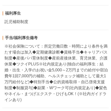
福利厚生
託児補助制度
手当/福利厚生備考
※社会保険について：所定労働日数・時間により条件を満
たす場合は加入◆定期健康診断◆資格手当◆キャリアパス
制度◆産後パパ育休制度◆産前産後休業、育児休業、介護
休業◆ツクイPLUS※社内規定あり(独自の福利厚生：結
婚・出生・入学のお祝い金5,000～2万円までの給付や宿泊
費年1回7,000円の補助、ヘルスチェック補助として最大1
万円給付など)◆特別手当◆公的資格取得・自己啓発支援
制度◆制服貸与)◆副業・Wワーク可(社内規定あり)◆髪色
やネイル・まつげエクステ・ひげもOK！(※社内ガイドラ
インあり)