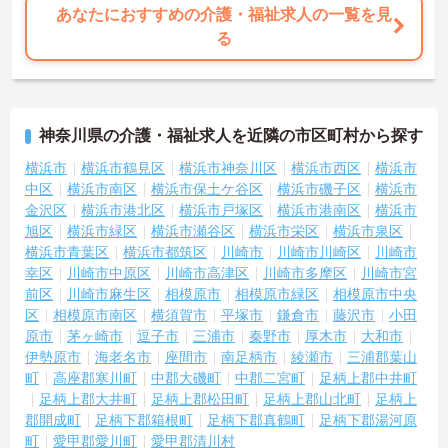
あなたにおすすめの介護・福祉求人の一覧を見
る
神奈川県の介護・福祉求人を近隣の市区町村から探す
横浜市
横浜市鶴見区
横浜市神奈川区
横浜市西区
横浜市
中区
横浜市南区
横浜市保土ケ谷区
横浜市磯子区
横浜市
金沢区
横浜市港北区
横浜市戸塚区
横浜市港南区
横浜市
旭区
横浜市緑区
横浜市瀬谷区
横浜市栄区
横浜市泉区
横浜市青葉区
横浜市都筑区
川崎市
川崎市川崎区
川崎市
幸区
川崎市中原区
川崎市高津区
川崎市多摩区
川崎市宮
前区
川崎市麻生区
相模原市
相模原市緑区
相模原市中央
区
相模原市南区
横須賀市
平塚市
鎌倉市
藤沢市
小田
原市
茅ヶ崎市
逗子市
三浦市
秦野市
厚木市
大和市
伊勢原市
海老名市
座間市
南足柄市
綾瀬市
三浦郡葉山
町
高座郡寒川町
中郡大磯町
中郡二宮町
足柄上郡中井町
足柄上郡大井町
足柄上郡松田町
足柄上郡山北町
足柄上
郡開成町
足柄下郡箱根町
足柄下郡真鶴町
足柄下郡湯河原
町
愛甲郡愛川町
愛甲郡清川村