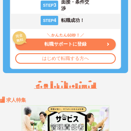
面接・条件交
3
STEP
渉
4
転職成功！
STEP
転職サポートに登録
はじめて転職する方へ
求人特集