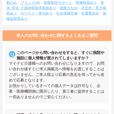
勤のみ
ブランクOK
資格取得サポート
研修制度あり
産
休･育休･介護休暇取得実績あり
残業少なめ
託児所・育児補
助あり
ボーナス・賞与あり
社会保険完備
交通費支給
退
職金制度あり
求人のお問い合わせに関するよくあるご質問
このページから問い合わせをすると、すぐに病院や
施設に個人情報が渡されてしまいますか？
マイナビ介護職へのお問い合わせになりますので、お問
い合わせ後すぐに求人掲載元へ情報をお渡しすることは
ございません。ご本人様より応募の意志を伺ってから改
めて応募となります。
お預かりしているすべての個人データは許可なく、企
業・医療機関側に開示したり、第三者に提供することは
一切ありませんのでご安心ください。