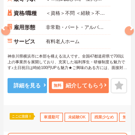
資格/職種
＜資格＞不問 ＜経験＞不問 ※無資格者:入社半年以内に会社負担で認知症介護基礎研修受講
雇用形態
非常勤・パート・アルバイト
サービス
有料老人ホーム
神奈川県横浜市に本部を構える法人です。全国47都道府県で700以
上の事業所を展開しており、充実した福利厚生・研修制度も魅力で
す♪土日祝日は時給100円UPも魅力★ご興味のある方には、面接対策
ポイントなど、さらに詳細をお話しいたしますのでお気軽にご相談
ください！
詳細を見る
紹介してもらう
無料
ここに注目！
上
資格取得サポート
車通勤可
研修制度あり
未経験OK
産休･育休･介護休暇取得実
残業少なめ
無資格