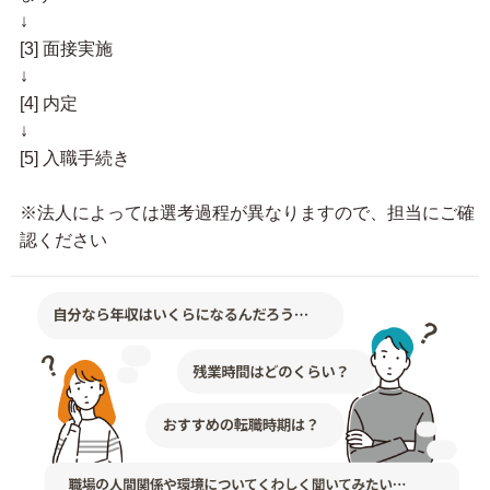
↓
[3] 面接実施
↓
[4] 内定
↓
[5] 入職手続き
※法人によっては選考過程が異なりますので、担当にご確
認ください