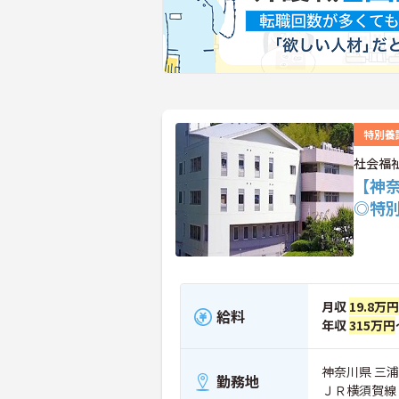
特別養
社会福
【神
◎特
月収
19.8万
給料
年収
315万円
神奈川県 三浦
勤務地
ＪＲ横須賀線