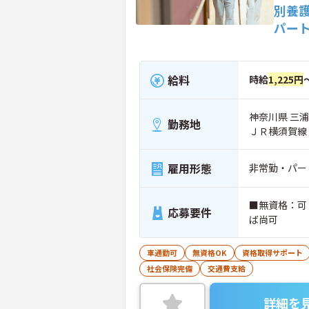
別養
パー
給料
時給
1,225円
神奈川県 三浦
勤務地
ＪＲ横須賀線
雇用形態
非常勤・パー
■無資格：可
応募要件
ば尚可
車通勤可
無資格OK
資格取得サポート
社会保険完備
交通費支給
詳細を