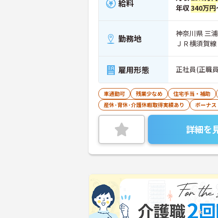
給料
年収
340万円
神奈川県 三浦
勤務地
ＪＲ横須賀線
雇用形態
正社員(正職員
車通勤可
残業少なめ
住宅手当・補助
産休･育休･介護休暇取得実績あり
ボーナス
詳細を