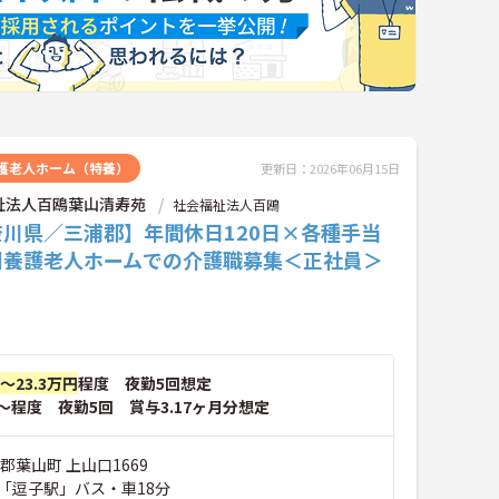
護老人ホーム（特養）
更新日：2026年06月15日
祉法人百鴎葉山清寿苑
社会福祉法人百鴎
奈川県／三浦郡】年間休日120日×各種手当
別養護老人ホームでの介護職募集＜正社員＞
円～23.3万円
程度 夜勤5回想定
～程度 夜勤5回 賞与3.17ヶ月分想定
郡葉山町 上山口1669
「逗子駅」バス・車18分