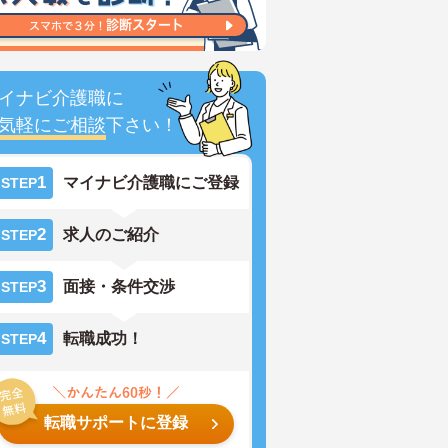
イナビ介護職に
気軽にご相談
下さい！
1
マイナビ介護職にご登録
STEP
2
求人のご紹介
STEP
3
面接・条件交渉
STEP
4
転職成功！
STEP
転職サポートに登録