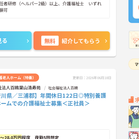
任者研修（ヘルパー2級）以上、介護福祉士 いずれ
験可
見る
無料
紹介してもらう
護老人ホーム（特養）
更新日：2026年06月18日
祉法人百鴎葉山清寿苑
社会福祉法人百鴎
奈川県／三浦郡】年間休日122日◎特別養護
ホームでの介護福祉士募集＜正社員＞
円～28.0万円
程度 夜勤5回想定