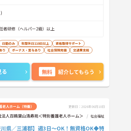
)
任者研修（ヘルパー2級）以上
日勤のみ
年間休日110日以上
資格取得サポート
あり
ボーナス・賞与あり
社会保険完備
交通費支給
見る
無料
紹介してもらう
護老人ホーム（特養）
更新日：2026年06月10日
祉法人百鴎葉山清寿苑＜特別養護老人ホーム＞
社会福祉
川県／三浦郡】週3日～OK！無資格OK◆特