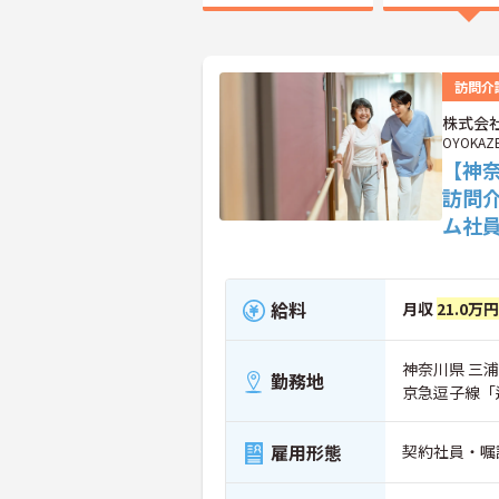
訪問介
株式会社
OYOKAZ
【神
訪問
ム社
給料
月収
21.0万
神奈川県 三浦
勤務地
京急逗子線「
雇用形態
契約社員・嘱