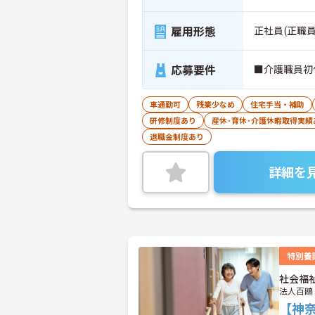
雇用形態
正社員(正職員
応募要件
■介護職員初
車通勤可
残業少なめ
住宅手当・補助
研修制度あり
産休･育休･介護休暇取得実績
退職金制度あり
詳細を
特別養
社会福
法人百鴎
【神奈