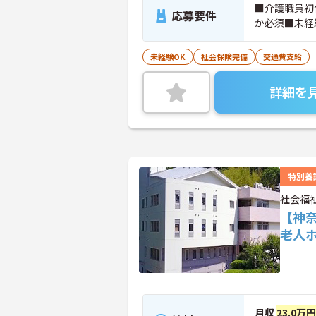
■介護職員初
応募要件
か必須■未経
未経験OK
社会保険完備
交通費支給
詳細を
特別養
社会福
【神
老人
月収
23.0万