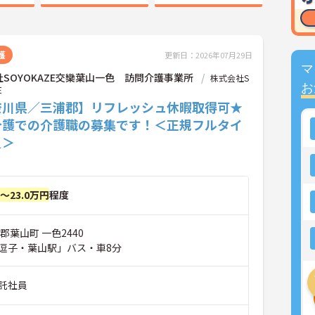
護
更新日：2026年07月29日
マ
SOYOKAZE交欒葉山一色 訪問介護事業所
株式会社S
お
E
奈川県／三浦郡】リフレッシュ休暇取得可★
介護での介護職の募集です！＜正規フルタイ
員＞
円～23.0万円
程度
郡葉山町 一色2440
逗子・葉山駅」バス・車8分
託社員