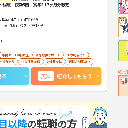
～程度 夜勤5回 賞与3.17ヶ月分想定
郡葉山町 上山口1669
「逗子駅」バス・車18分
)
年間休日110日以上
資格取得サポート
研修制度あり
・賞与あり
社会保険完備
交通費支給
退職金制度あり
見る
無料
紹介してもらう