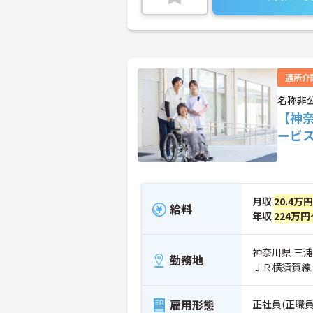
通所介
名称非
【神
ービ
月収
20.4万
給料
年収
224万円
神奈川県 三
勤務地
ＪＲ横須賀線
雇用形態
正社員(正職員