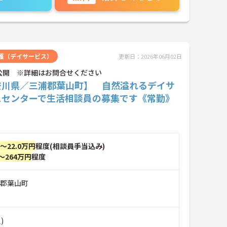
護（デイサービス）
更新日：2026年06月02日
公開 ※詳細はお問合せください
奈川県／三浦郡葉山町】 自然溢れるデイサ
スセンターで生活相談員の募集です《常勤》
円～22.0万円
程度(相談員手当込み)
～264万円
程度
浦郡葉山町
)