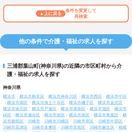
条件を変更して
▲上に戻る
再検索
他の条件で介護・福祉の求人を探す
三浦郡葉山町(神奈川県)の近隣の市区町村から介
護・福祉の求人を探す
神奈川県
横浜市
横浜市鶴見区
横浜市神奈川区
横浜市西区
横浜市中区
横浜市南区
横浜市保土ケ谷区
横浜市磯子区
横浜市金沢区
横浜市港北区
横浜市戸塚区
横浜市港南区
横浜市旭区
横浜市
緑区
横浜市瀬谷区
横浜市栄区
横浜市泉区
横浜市青葉区
横
浜市都筑区
川崎市
川崎市川崎区
川崎市幸区
川崎市中原区
川崎市高津区
川崎市多摩区
川崎市宮前区
川崎市麻生区
相模