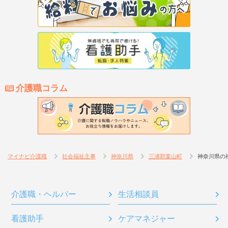
介護職コラム
マイナビ介護職
社会福祉主事
神奈川県
三浦郡葉山町
神奈川県の
介護職・ヘルパー
生活相談員
看護助手
ケアマネジャー