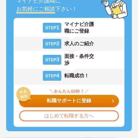
マイナビ介護職に
お気軽にご相談
下さい！
マイナビ介護
1
STEP
職にご登録
2
求人のご紹介
STEP
面接・条件交
3
STEP
渉
4
転職成功！
STEP
転職サポートに登録
はじめて転職する方へ