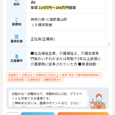
み)
給料
年収
224万円～264万円
程度
神奈川県 三浦郡葉山町
勤務地
ＪＲ横須賀線
正社員(正職員)
雇用形態
■社会福祉主事、介護福祉士、介護支援専
門員のいずれかまたは常勤で2年以上直接に
応募要件
介護業務に従事されていた方 ■普通自動車
運転免許(AT限定可)
車通勤可
日勤のみ
年間休日110日以上
産休･育休･介護休暇取得実績あり
社会保険完備
交通費支給
退職金制度あり
日勤のみ！日曜休みで、年間休日112日。プライベ
ートも充実できる環境です。
ご興味ある方には、面接のポイントなど、さらに詳
細をお話致しますのでお気軽にご相談ください。