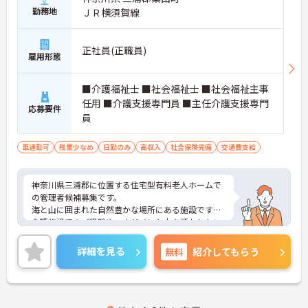
勤務地
ＪＲ横須賀線
正社員(正職員)
雇用形態
■介護福祉士 ■社会福祉士 ■社会福祉主事
任用 ■介護支援専門員 ■主任介護支援専門
応募要件
員
車通勤可
残業少なめ
日勤のみ
高収入
社会保険完備
交通費支給
神奈川県三浦郡に位置する住宅型有料老人ホームで
の管理者候補募集です。
海と山に囲まれた自然豊かな場所にある施設です。
介護施設でのご経験やマネジメント力を活かしたい
方にはおすすめです。
ご興味ある方には、面接対策ポイントなど、さらに
詳細を見る
無料
紹介してもらう
詳細をお話しいたしますのでお気軽にご相談くださ
い！