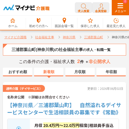
0
0
求人検索
会員登録
メニュー
ホーム
初めての方へ
面談会場一覧
保存した求人
最近見た求人
マイナビ介護職
社会福祉主事
神奈川県
三浦郡葉山町
神奈川県の
三浦郡葉山町(神奈川県)の社会福祉主事
の求人・転職一覧
2
この条件の介護・福祉求人数
非公開求人
件 ＋
おすすめ順
新着順
月収順
年収順
通所介護（デイサービス）
更新日：2026年06月02日
名称非公開 ※詳細はお問合せください
【神奈川県／三浦郡葉山町】 自然溢れるデイサ
ービスセンターで生活相談員の募集です《常勤》
月収
20.4万円～22.0万円
程度(相談員手当込