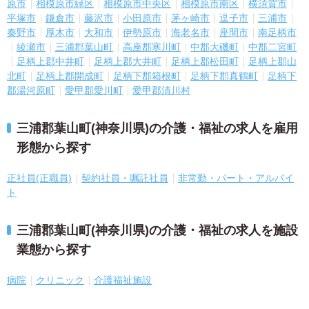
原市
相模原市緑区
相模原市中央区
相模原市南区
横須賀市
平塚市
鎌倉市
藤沢市
小田原市
茅ヶ崎市
逗子市
三浦市
秦野市
厚木市
大和市
伊勢原市
海老名市
座間市
南足柄市
綾瀬市
三浦郡葉山町
高座郡寒川町
中郡大磯町
中郡二宮町
足柄上郡中井町
足柄上郡大井町
足柄上郡松田町
足柄上郡山
北町
足柄上郡開成町
足柄下郡箱根町
足柄下郡真鶴町
足柄下
郡湯河原町
愛甲郡愛川町
愛甲郡清川村
三浦郡葉山町(神奈川県)の介護・福祉の求人を雇用
形態から探す
正社員(正職員)
契約社員・嘱託社員
非常勤・パート・アルバイ
ト
三浦郡葉山町(神奈川県)の介護・福祉の求人を施設
業態から探す
病院
クリニック
介護福祉施設