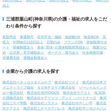
250万円以上
300万円以上
350万円以上
400万円以上
500万円
以上
三浦郡葉山町(神奈川県)の介護・福祉の求人をこだ
わり条件から探す
夜勤専従
車通勤可
住宅手当・補助
未経験OK
無資格OK
高
収入
年間休日110日以上
日勤のみ
ブランクOK
資格取得サポ
ート
研修制度あり
産休･育休･介護休暇取得実績あり
残業少な
め
託児所・育児補助あり
ボーナス・賞与あり
社会保険完備
交通費支給
退職金制度あり
企業から介護の求人を探す
株式会社ベネッセスタイルケア
株式会社ツクイ
株式会社日本ア
メニティライフ協会
ＳＯＭＰＯケア株式会社
ソーシャルインク
ルー株式会社
株式会社SOYOKAZE
株式会社ケア２１
ALSOK
介護株式会社
株式会社ケアリッツ・アンド・パートナーズ
株式
会社ニチイ学館
株式会社ソラスト
株式会社やさしい手
株式会
社ケア２１
株式会社ニチイケアパレス
株式会社サンガジャパン