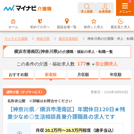
0
0
求人検索
会員登録
メニュー
ホーム
初めての方へ
面談会場一覧
保存した求人
最近見た求人
マイナビ介護職
神奈川県
横浜市港南区
神奈川県の介護職・求人・転職
横浜市港南区(神奈川県)
の介護職・福祉の求人・転職一覧
177
この条件の介護・福祉求人数
非公開求人
件 ＋
おすすめ順
新着順
月収順
年収順
通所介護（デイサービス）
更新日：2026年08月06日
名称非公開 ※詳細はお問合せください
【神奈川県／横浜市港南区】年間休日120日★残
業少なめ◎生活相談員兼介護職員の求人です
月収
20.2万円～26.5万円
程度（諸手当込）