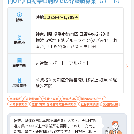
円UP♪日勤帯◎施設での介護職募集（パート）
時給
1,225円～1,799円
給料
神奈川県 横浜市港南区 日野中央2-29-6
横浜市営地下鉄ブルーライン(あざみ野－湘
勤務地
南台)「上永谷駅」バス・車11分
非常勤・パート・アルバイト
雇用形態
＜資格＞認知症介護基礎研修以上 必須 ＜経
応募要件
験＞不問
車通勤可
未経験OK
残業少なめ
無資格OK
資格取得サポート
研修制度あり
産休･育休･介護休暇取得実績あり
社会保険完備
交通費支給
神奈川県横浜市に本部を構える法人です。全国47都
道府県で700以上の事業所を展開しており、充実し
た福利厚生・研修制度も魅力です♪土日祝日は時給