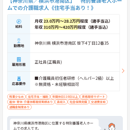
【神奈川県／横浜市港南区】 特別養護老人ホー
ムでの介護職求人《住宅手当あり！》
月収
23.0万円～28.2万円
程度（諸手当込）
給料
年収
310万円～420万円
程度（諸手当込）
神奈川県 横浜市港南区 笹下4丁目12番35
勤務地
正社員(正職員)
雇用形態
■介護職員初任者研修（ヘルパー2級）以上
応募要件
※無資格・未経験相談可
残業少なめ
住宅手当・補助
年間休日110日以上
資格取得サポート
産休･育休･介護休暇取得実績あり
高収入
社会保険完備
交通費支給
退職金制度あり
神奈川県横浜市港南区に位置する特別養護老人ホー
ムでの求人です。