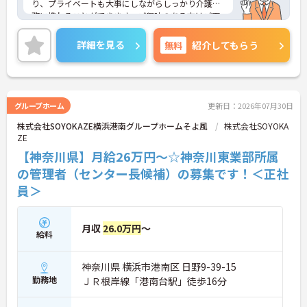
り、プライベートも大事にしながらしっかり介護業
務に携わることができます。ご興味のある方はご面
接ポイントお伝えしますのでご気軽にお問い合わせ
ください。
詳細を見る
無料
紹介してもらう
グループホーム
更新日：2026年07月30日
株式会社SOYOKAZE横浜港南グループホームそよ風
株式会社SOYOKA
ZE
【神奈川県】月給26万円～☆神奈川東業部所属
の管理者（センター長候補）の募集です！＜正社
員＞
月収
26.0万円
～
給料
神奈川県 横浜市港南区 日野9-39-15
勤務地
ＪＲ根岸線「港南台駅」徒歩16分