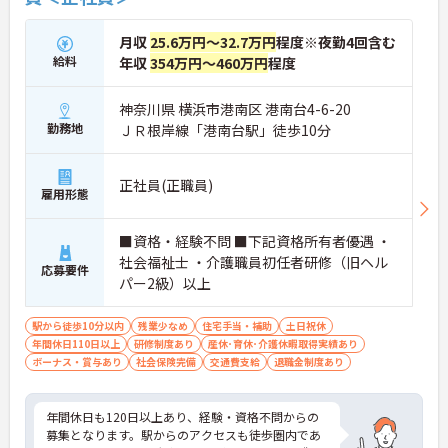
月収
25.6万円～32.7万円
程度※夜勤4回含む
給料
年収
354万円～460万円
程度
神奈川県 横浜市港南区 港南台4-6-20
勤務地
ＪＲ根岸線「港南台駅」徒歩10分
正社員(正職員)
雇用形態
■資格・経験不問 ■下記資格所有者優遇 ・
社会福祉士 ・介護職員初任者研修（旧ヘル
応募要件
パー2級）以上
駅から徒歩10分以内
残業少なめ
住宅手当・補助
土日祝休
年間休日110日以上
研修制度あり
産休･育休･介護休暇取得実績あり
ボーナス・賞与あり
社会保険完備
交通費支給
退職金制度あり
年間休日も120日以上あり、経験・資格不問からの
募集となります。駅からのアクセスも徒歩圏内であ