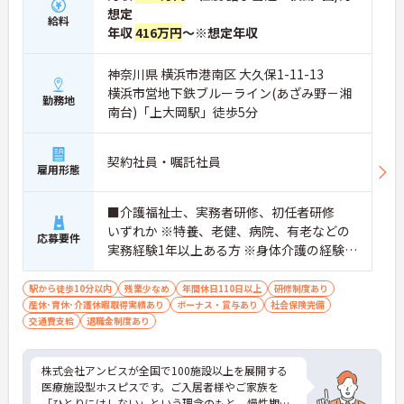
想定
給料
年収
416万円
～※想定年収
神奈川県 横浜市港南区 大久保1-11-13
横浜市営地下鉄ブルーライン(あざみ野－湘
勤務地
南台)「上大岡駅」徒歩5分
契約社員・嘱託社員
雇用形態
■介護福祉士、実務者研修、初任者研修
いずれか ※特養、老健、病院、有老などの
応募要件
実務経験1年以上ある方 ※身体介護の経験年
以上ある方、機械浴の使用の経験のある方
歓迎
駅から徒歩10分以内
残業少なめ
年間休日110日以上
研修制度あり
産休･育休･介護休暇取得実績あり
ボーナス・賞与あり
社会保険完備
交通費支給
退職金制度あり
株式会社アンビスが全国で100施設以上を展開する
医療施設型ホスピスです。ご入居者様やご家族を
「ひとりにはしない」という理念のもと、慢性期や