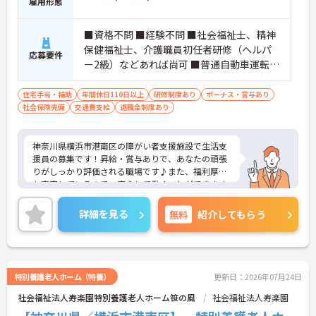
雇用形態
■資格不問 ■経験不問 ■社会福祉士、精神
保健福祉士、介護職員初任者研修（ヘルパ
応募要件
ー2級）などあれば尚可 ■普通自動車運転免
許あれば尚可
住宅手当・補助
年間休日110日以上
研修制度あり
ボーナス・賞与あり
社会保険完備
交通費支給
退職金制度あり
神奈川県横浜市港南区の障がい者支援施設で生活支
援員の募集です！昇給・賞与ありで、あなたの頑張
りがしっかり評価される職場です♪また、福利厚生
も充実しているので、安心して働くことができます
◎ご興味のある方は、面接ポイントをお伝えします
ので、お気軽にご連絡ください。
詳細を見る
無料
紹介してもらう
特別養護老人ホーム（特養）
更新日：2026年07月24日
社会福祉法人寿楽園特別養護老人ホーム笹の風
社会福祉法人寿楽園