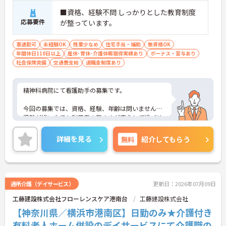
■資格、経験不問 しっかりとした教育制度
応募要件
が整っています。
車通勤可
未経験OK
残業少なめ
住宅手当・補助
無資格OK
年間休日110日以上
産休･育休･介護休暇取得実績あり
ボーナス・賞与あり
社会保険完備
交通費支給
退職金制度あり
精神科病院にて看護助手の募集です。
今回の募集では、資格、経験、年齢は問いません。
経験が浅い方でも利用者の皆さまが安心して過ごせ
る空間づくりにチャレンジしてみませんか？
詳細を見る
無料
紹介してもらう
ご興味ある方には、面接対策ポイントなど、さらに
詳細をお話しいたしますのでお気軽にご相談くださ
い。
通所介護（デイサービス）
更新日：2026年07月09日
工藤建設株式会社フローレンスケア港南台
工藤建設株式会社
【神奈川県／横浜市港南区】日勤のみ★介護付き
有料老人ホーム併設のデイサービスにて介護職の