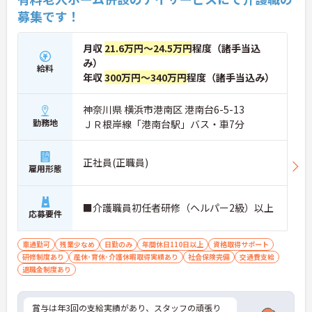
募集です！
月収
21.6万円～24.5万円
程度（諸手当込
み）
給料
年収
300万円～340万円
程度（諸手当込み）
神奈川県 横浜市港南区 港南台6-5-13
勤務地
ＪＲ根岸線「港南台駅」バス・車7分
正社員(正職員)
雇用形態
■介護職員初任者研修（ヘルパー2級）以上
応募要件
車通勤可
残業少なめ
日勤のみ
年間休日110日以上
資格取得サポート
研修制度あり
産休･育休･介護休暇取得実績あり
社会保険完備
交通費支給
退職金制度あり
賞与は年3回の支給実績があり、スタッフの頑張り