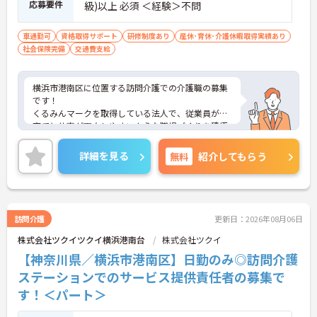
応募要件
級)以上 必須 ＜経験＞不問
車通勤可
資格取得サポート
研修制度あり
産休･育休･介護休暇取得実績あり
社会保険完備
交通費支給
横浜市港南区に位置する訪問介護での介護職の募集
です！
くるみんマークを取得している法人で、従業員が子
育てと仕事が両立しやすいような職場づくりを積極
的に行っています。
ご興味ある方には、面接対策ポイントなど、さらに
詳細を見る
無料
紹介してもらう
詳細をお話しいたしますのでお気軽にご相談くださ
い！
訪問介護
更新日：2026年08月06日
株式会社ツクイツクイ横浜港南台
株式会社ツクイ
【神奈川県／横浜市港南区】日勤のみ◎訪問介護
ステーションでのサービス提供責任者の募集で
す！＜パート＞