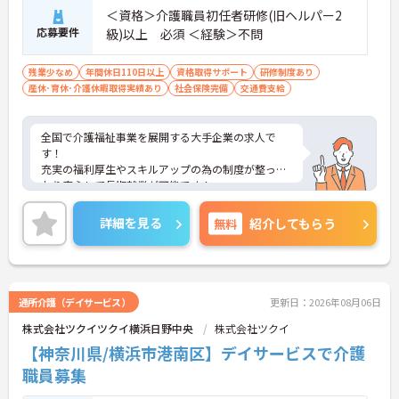
＜資格＞介護職員初任者研修(旧ヘルパー2
応募要件
級)以上 必須 ＜経験＞不問
残業少なめ
年間休日110日以上
資格取得サポート
研修制度あり
産休･育休･介護休暇取得実績あり
社会保険完備
交通費支給
全国で介護福祉事業を展開する大手企業の求人で
す！
充実の福利厚生やスキルアップの為の制度が整って
おり安心して長期就業が可能です！
ご興味ある方には、面接のポイントなど、さらに詳
細をお話致しますのでお気軽にご相談ください。
詳細を見る
無料
紹介してもらう
通所介護（デイサービス）
更新日：2026年08月06日
株式会社ツクイツクイ横浜日野中央
株式会社ツクイ
【神奈川県/横浜市港南区】デイサービスで介護
職員募集