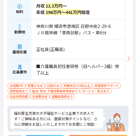
月収
22.3万円
～
給料
年収
296万円～441万円
程度
神奈川県 横浜市港南区 日野中央2-29-6
勤務地
ＪＲ根岸線「港南台駅」バス・車6分
正社員(正職員)
雇用形態
■介護職員初任者研修（旧ヘルパー2級）修
応募要件
了以上
未経験OK
残業少なめ
日勤のみ
年間休日110日以上
資格取得サポート
研修制度あり
産休･育休･介護休暇取得実績あり
ボーナス・賞与あり
社会保険完備
交通費支給
退職金制度あり
福利厚生充実の大手福祉サービス企業での求人で
す！ご興味ある方には、面接対策ポイントなど、さ
らに詳細をお話しいたしますのでお気軽にご相談く
ださい！