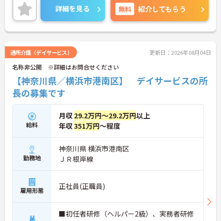
ご興味ある方には、面接対策ポイントなど、さらに
詳細を見る
無料
紹介してもらう
詳細をお話しいたしますのでお気軽にご相談くださ
い！
通所介護（デイサービス）
更新日：2026年08月04日
名称非公開 ※詳細はお問合せください
【神奈川県／横浜市港南区】 デイサービスの所
長の募集です
月収
29.2万円～29.2万円
以上
給料
年収
351万円
～程度
神奈川県 横浜市港南区
勤務地
ＪＲ根岸線
正社員(正職員)
雇用形態
■初任者研修（ヘルパー2級）、実務者研修