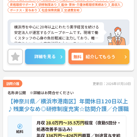
資格取得サポート
研修制度あり
産休･育休･介護休暇取得実績あり
高収入
ボーナス・賞与あり
社会保険完備
交通費支給
横浜市を中心に20年以上にわたり黒字経営を続ける
安定法人が運営するグループホームです。現場で働
くスタッフの心身の負担軽減に注力しており、睡眠
見守りセンサーや音声記録入力システム、タブレッ
トでの記録ソフトなど最新の介護DXを積極的に導入
しています。これにより夜間の見守りや事務作業の
詳細を見る
無料
紹介してもらう
負担を大幅に削減し、ご入居者様とじっくり向き合
えるゆとりある労働環境を実現しています。介護福
祉士の方は月収31.8万円という高水準の給与体系が
整っていることに加え、残業が月平均10時間と少な
く、プライベートとの両立もしやすいです。さら
訪問介護
更新日：2026年07月10日
に、独自のマネジメント研修や医療的ケアの研修な
名称非公開 ※詳細はお問合せください
ど、働きながら着実に専門性を高められる教育体制
も万全に整っています。生活基盤をしっかりと安定
【神奈川県／横浜市港南区】年間休日120日以上
させながら、介護福祉士として長期的なキャリアア
♪残業少なめ◎研修制度充実☆訪問介護／介護職
ップを描いていける環境です。
★おすすめPOINT★
月収
28.0万円～35.5万円
程度（夜勤5回分・
【最新のICT設備による業務効率化で心身の負担を軽
処遇改善手当込み）
減できます】
給料
年収
336万円～426万円
概算／別途賞与支給
・睡眠見守りセンサーや音声記録システムを導入し