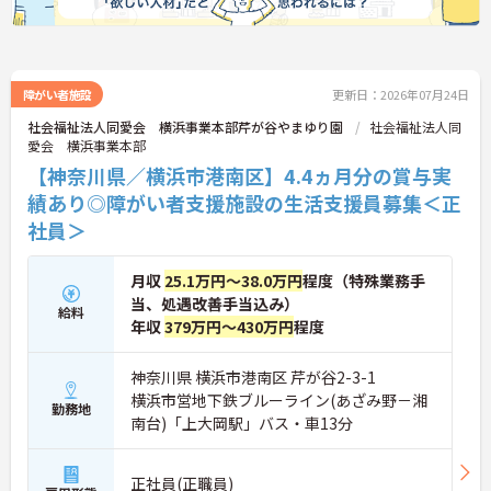
障がい者施設
更新日：2026年07月24日
社会福祉法人同愛会 横浜事業本部芹が谷やまゆり園
社会福祉法人同
愛会 横浜事業本部
【神奈川県／横浜市港南区】4.4ヵ月分の賞与実
績あり◎障がい者支援施設の生活支援員募集＜正
社員＞
月収
25.1万円～38.0万円
程度（特殊業務手
当、処遇改善手当込み）
給料
年収
379万円～430万円
程度
神奈川県 横浜市港南区 芹が谷2-3-1
横浜市営地下鉄ブルーライン(あざみ野－湘
勤務地
南台)「上大岡駅」バス・車13分
正社員(正職員)