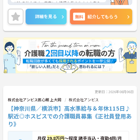
ばれる法人です。充実した待遇や働きやすさを考え
た環境があり、定着率も高く、勤続年数10年以上の
社員が多数活躍しています。リフレッシュ休暇や1時
詳細を見る
無料
紹介してもらう
間単位の有給も職員がお互いに協力しあってこの制
度を活用しています。働きやすい環境を皆で作ろう
という文化がございます。
年間休日120日なのでお休みも多めに加え、残業少
なめなので、プライベートの時間もしっかり確保で
きます◎ご興味ある方には、面接対策ポイントな
ど、さらに詳細をお話しいたしますのでお気軽にご
相談ください！
更新日：2026年08月06日
株式会社アンビス医心館 上大岡
株式会社アンビス
【神奈川県／横浜市】高水準給与＆年休115日♪
駅近◎ホスピスでの介護職員募集《正社員登用あ
り》
月収
29.8万円
～程度 諸手当込・夜勤4回/月