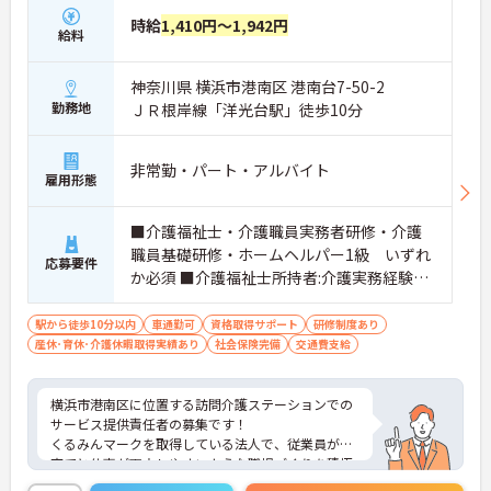
時給
1,410円～1,942円
給料
神奈川県 横浜市港南区 港南台7-50-2
勤務地
ＪＲ根岸線「洋光台駅」徒歩10分
非常勤・パート・アルバイト
雇用形態
■介護福祉士・介護職員実務者研修・介護
職員基礎研修・ホームヘルパー1級 いずれ
応募要件
か必須 ■介護福祉士所持者:介護実務経験3
年以上 必須 ■介護福祉士以外所持者:介護
実務経験5年以上 必須
駅から徒歩10分以内
車通勤可
資格取得サポート
研修制度あり
産休･育休･介護休暇取得実績あり
社会保険完備
交通費支給
横浜市港南区に位置する訪問介護ステーションでの
サービス提供責任者の募集です！
くるみんマークを取得している法人で、従業員が子
育てと仕事が両立しやすいような職場づくりを積極
的に行っています。