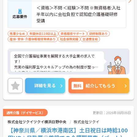
・施設内には看護師が24時間常駐しており、急変時
の対応や専門的な医療処置は看護師が担当するため
＜資格＞不問 ＜経験＞不問 ※無資格者:入社
負担が減ります
半年以内に会社負担で認知症介護基礎研修
応募要件
・介護スタッフと看護スタッフの比率が1対1で相談
受講
しやすく、初任者研修や実務者研修からでも着実に
専門性を高められます
＜残業月7時間以下で身体の負担を軽減！＞
残業少なめ
年間休日110日以上
資格取得サポート
研修制度あり
・常勤で働くスタッフの比率が90パーセント以上と
産休･育休･介護休暇取得実績あり
社会保険完備
交通費支給
高く、急なシフト変更や無理な長時間勤務が発生し
にくい人員体制です
・訪問スケジュールに沿って施設内でのケアを行う
全国で介護福祉事業を展開する大手企業の求人で
ため、月平均の残業時間は5時間から7時間程度とか
す！
なり少なめに抑えられます
充実の福利厚生やスキルアップの為の制度が整って
・夜勤明けの翌日は原則としてお休みとなるシフト
おり安心して長期就業が可能です！
編成が組まれており、しっかりと休息を取りながら
ご興味ある方には、面接のポイントなど、さらに詳
長期的な就業が可能です
細をお話致しますのでお気軽にご相談ください。
詳細を見る
無料
紹介してもらう
＜評価制度でキャリアアップ＞
・介護福祉士や初任者研修などの資格や実務経験、
夜勤回数がしっかりと給与に反映されるためモチベ
ーションを維持できます
・年次を問わずリーダーや主任などのマネジメント
通所介護（デイサービス）
更新日：2026年08月06日
職へ昇格する事例も多数あり、腰を据えて長期的な
キャリア形成が可能です
株式会社ツクイツクイ横浜日野中央
株式会社ツクイ
【神奈川県／横浜市港南区】土日祝日は時給100