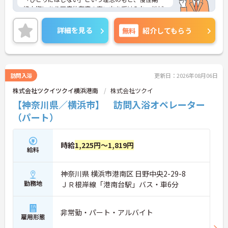
終末期にあり医療依存度の高い方を受け入れ、地域
医療を支える社会的意義の高い事業を推進していま
す。現場には看護師が24時間常駐しています。急変
詳細を見る
無料
紹介してもらう
時の対応や医療行為は看護師が担当するため、初任
者研修や実務者研修の方も食事介助や入浴介助など
の生活を支えるケアに専念できる環境です。多職種
で情報を共有し、一人で判断を抱え込まないチーム
連携の体制がしっかりと整っています。働き方の面
訪問入浴
更新日：2026年08月06日
では、夜勤明けの翌日が原則として公休となるほ
株式会社ツクイツクイ横浜港南
株式会社ツクイ
か、月平均の残業時間も5時間から7時間程度とかな
り少なめです。常勤スタッフの比率が90パーセント
【神奈川県／横浜市】 訪問入浴オペレーター
を超えているため急な勤務変更が発生しにくく、あ
（パート）
らかじめ決められた訪問予定表に沿って規則正しく
働けます。入職後は現場スタッフによるお一人おひ
とりに合わせた個別のOJT研修が実施されます。eラ
時給
1,225円～1,819円
ーニングも導入されており、多職種と連携しながら
給料
専門性を着実に深めていける環境が用意されていま
す。
神奈川県 横浜市港南区 日野中央2-29-8
★おすすめPOINT★
勤務地
ＪＲ根岸線「港南台駅」バス・車6分
＜個別ＯＪＴとチーム連携で着実に成長！＞
・入職後はお一人おひとりの習熟度に合わせた個別
のＯＪＴ研修を実施し、ｅラーニングを用いた学習
非常勤・パート・アルバイト
雇用形態
の機会も提供されます