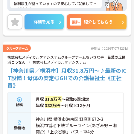
福利厚生が整っていますので安心してご就業してい
ただけます。
ご興味ある方はお気軽にお問い合わせ下さい。
詳細を見る
無料
紹介してもらう
グループホーム
更新日：2026年07月23日
株式会社メディカルケアシステムグループホームちいさな手 若葉の丘横
浜こうなん
株式会社メディカルケアシステム
【神奈川県／横浜市】月収31.8万円～♪最新のIC
T設備！母体の安定◎GHでの介護福祉士《正社
員》
月収
31.8万円
～夜勤6回想定
給料
年収
382万円
～月収×12ヶ月
神奈川県 横浜市港南区 野庭町672-3
横浜市営地下鉄ブルーライン(あざみ野－湘
勤務地
南台)「上永谷駅」バス・車4分