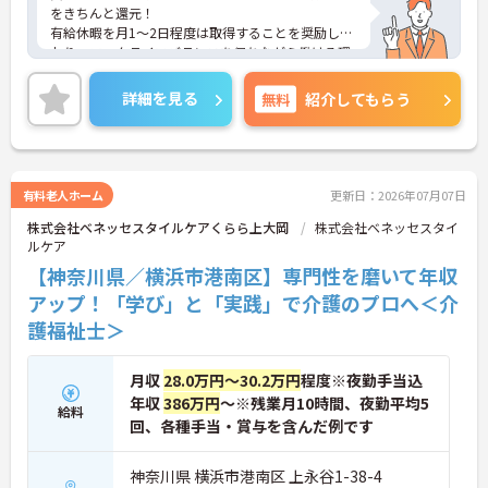
をきちんと還元！
有給休暇を月1～2日程度は取得することを奨励して
おり、ワークライフバランスを保ちながら働ける環
境です。
人員配置が手厚く、介護福祉士保有者が全体の7割
詳細を見る
無料
紹介してもらう
となっているため、質の高いケアができます。
また、介護福祉士取得を目指している方へのフォロ
ー体制も充実しており、無料の介護福祉士対策講座
やお祝い金7万円の支給制度もございます！
有料老人ホーム
更新日：2026年07月07日
ご興味ある方には、面接対策ポイントなど、さらに
株式会社ベネッセスタイルケアくらら上大岡
株式会社ベネッセスタイ
詳細をお話しいたしますのでお気軽にご相談くださ
ルケア
い。
【神奈川県／横浜市港南区】専門性を磨いて年収
アップ！「学び」と「実践」で介護のプロへ＜介
護福祉士＞
月収
28.0万円～30.2万円
程度※夜勤手当込
年収
386万円
～※残業月10時間、夜勤平均5
給料
回、各種手当・賞与を含んだ例です
神奈川県 横浜市港南区 上永谷1-38-4