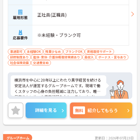
正社員(正職員)
雇用形態
※未経験・ブランク可
応募要件
車通勤可
未経験OK
残業少なめ
ブランクOK
資格取得サポート
研修制度あり
産休･育休･介護休暇取得実績あり
高収入
ボーナス・賞与あり
社会保険完備
交通費支給
横浜市を中心に20年以上にわたり黒字経営を続ける
安定法人が運営するグループホームです。現場で働
くスタッフの心身の負担軽減に注力しており、睡眠
見守りセンサーや音声記録入力システム、タブレッ
トでの記録ソフトなど最新の介護DXを積極的に導入
しています。これにより夜間の見守りや事務作業の
詳細を見る
無料
紹介してもらう
負担を大幅に削減し、ご入居者様とじっくり向き合
えるゆとりある労働環境を実現しています。介護福
祉士の方は月収31.8万円という高水準の給与体系が
整っていることに加え、残業が月平均10時間と少な
く、プライベートとの両立もしやすいです。さら
グループホーム
更新日：2026年07月23日