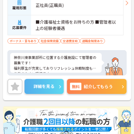
正社員(正職員)
雇用形態
■介護福祉士資格をお持ちの方 ■管理者以
応募要件
上の経験者優遇
ボーナス・賞与あり
社会保険完備
交通費支給
退職金制度あり
神奈川東事業部所に位置する介護施設にて管理者の
募集です！
福利厚生が充実しておりリフレッシュ休暇制度もあ
り働きやすい環境です。
ご興味ある方には、面接対策ポイントなど、さらに
詳細をお話しいたしますのでお気軽にご相談くださ
詳細を見る
無料
紹介してもらう
い！