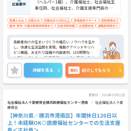
（ヘルパー1級）、介護福祉士、社会福祉主
応募要件
事任用、社会福祉士、介護支援専門員のい
ずれか ※普通自動車免許（ＡＴ限定可）必
須
残業少なめ
日勤のみ
年間休日110日以上
資格取得サポート
研修制度あり
産休･育休･介護休暇取得実績あり
社会保険完備
交通費支給
退職金制度あり
高齢者向けの住まいづくりの幅広い ノウハウを生か
し、快適な生活空間を実現。電動ケアベッドやリハ
ビリ機器、水まわり設備や内装建材、LED照明など
を導入しており、ご利用者様はもちろん職員も働き
やすい環境です。ご興味のある方は是非お気軽にお
問い合わせください。
詳細を見る
無料
紹介してもらう
更新日：2026年07月31日
社会福祉法人十愛療育会横浜医療福祉センター港南
社会福祉法人十愛
療育会
【神奈川県／横浜市港南区】年間休日120日以
上！未経験OK◎医療福祉センターでの生活支援
員＜正社員＞