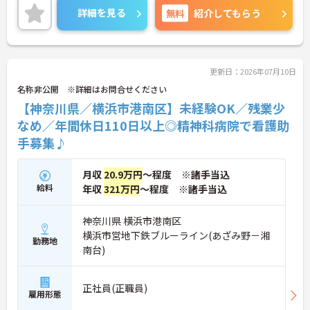
ご興味ある方には、面接対策ポイントなど、さらに
詳細を見る
無料
紹介してもらう
詳細をお話しいたしますのでお気軽にご相談くださ
い！
更新日：2026年07月10日
名称非公開 ※詳細はお問合せください
【神奈川県／横浜市港南区】未経験OK／残業少
なめ／年間休日110日以上◎精神科病院で看護助
手募集♪
月収
20.9万円
～程度 ※諸手当込
給料
年収
321万円
～程度 ※諸手当込
神奈川県 横浜市港南区
横浜市営地下鉄ブルーライン(あざみ野－湘
勤務地
南台)
正社員(正職員)
雇用形態