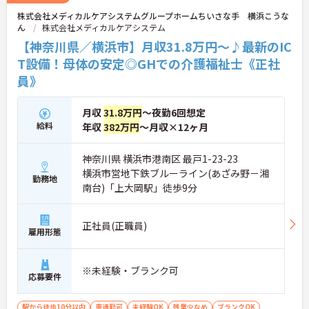
に、独自のマネジメント研修や医療的ケアの研修な
株式会社メディカルケアシステムグループホームちいさな手 横浜こうな
ど、働きながら着実に専門性を高められる教育体制
ん
株式会社メディカルケアシステム
も万全に整っています。生活基盤をしっかりと安定
させながら、介護福祉士として長期的なキャリアア
【神奈川県／横浜市】月収31.8万円～♪最新のIC
ップを描いていける環境です。
T設備！母体の安定◎GHでの介護福祉士《正社
員》
★おすすめPOINT★
【最新のICT設備による業務効率化で心身の負担を軽
減できます】
月収
31.8万円
～夜勤6回想定
・睡眠見守りセンサーや音声記録システムを導入し
給料
年収
382万円
～月収×12ヶ月
スタッフの業務負荷を減らしています
・夜間の巡視負担や記録業務の時間が短縮され余裕
を持ったケアの実践が期待できます
神奈川県 横浜市港南区 最戸1-23-23
横浜市営地下鉄ブルーライン(あざみ野－湘
【充実した社内研修や資格取得支援を活用して介護
勤務地
南台)「上大岡駅」徒歩9分
福祉士からのキャリアアップを描けます】
・喀痰吸引などの医療的ケアやマネジメント研修を
受講できる専門の教育体制が整っています
正社員(正職員)
・日々の業務と両立しながらスキルを高められ将来
雇用形態
的な役割拡大やリーダー職への挑戦を目指せます
【残業の少なさと柔軟な支援制度で介護福祉士とし
※未経験・ブランク可
応募要件
て長く働き続けられます】
・残業は月平均10時間程度に抑えられておりワーク
ライフバランスを保ちながら勤務できます
駅から徒歩10分以内
車通勤可
未経験OK
残業少なめ
ブランクOK