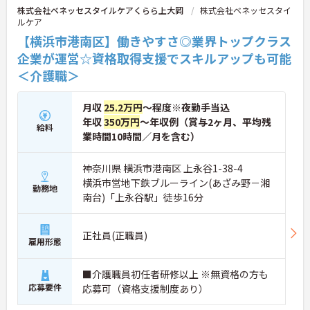
株式会社ベネッセスタイルケアくらら上大岡
株式会社ベネッセスタイ
れば年収UPも目指せるため、高いモチベーションで
ルケア
働き続けられます。
＜家族も嬉しい！ベネッセグループならではの手厚
【横浜市港南区】働きやすさ◎業界トップクラス
い福利厚生＞ご家族も支える制度が満載♪産休・育
企業が運営☆資格取得支援でスキルアップも可能
休の取得実績も多数あり、ライフステージが変わっ
＜介護職＞
ても長く安心して働き続けられる環境が整っていま
す。
月収
25.2万円
～程度※夜勤手当込
年収
350万円
～年収例（賞与2ヶ月、平均残
給料
業時間10時間／月を含む）
神奈川県 横浜市港南区 上永谷1-38-4
横浜市営地下鉄ブルーライン(あざみ野－湘
勤務地
南台)「上永谷駅」徒歩16分
正社員(正職員)
雇用形態
■介護職員初任者研修以上 ※無資格の方も
応募要件
応募可（資格支援制度あり）