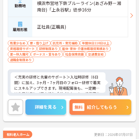
横浜市営地下鉄ブルーライン(あざみ野－湘
勤務地
南台)「上永谷駅」徒歩16分
正社員(正職員)
雇用形態
残業少なめ
寮・借り上げ
託児所・育児補助
年間休日110日以上
資格取得サポート
研修制度あり
産休･育休･介護休暇取得実績あり
夏～秋入職可
ボーナス・賞与あり
社会保険完備
交通費支給
退職金制度あり
＜充実の研修と先輩のサポート＞入社時研修（6日
間）に加え、3ヶ月・7ヶ月目のフォロー研修で着実
にスキルアップできます。現場配属後も、一定期間
は先輩社員とペアを組む「ダブルシフト」で業務を
習得できるので、一人で抱え込むことはありませ
ん。
詳細を見る
無料
紹介してもらう
＜頑張りが給与に直結！専門性を磨いて年収アップ
＞経験やスキルがしっかり給与に反映される仕組み
です。定期昇給に加え、独自の社内専門資格制度
（通称：マジ神）では、認知症ケアや介護技術など
の専門性を認定されると、1資格につき月給＋1万円
有料老人ホーム
更新日：2026年07月07日
（最大4万円）の手当がつきます。キャリアアップす