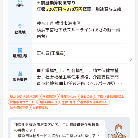
＋前歴換算制度有り
給料
年収
320万円～370万円
概算／別途賞与支給
神奈川県 横浜市港南区
横浜市営地下鉄ブルーライン(あざみ野－湘
勤務地
南台)
正社員(正職員)
雇用形態
■介護福祉士、社会福祉士、精神保健福祉
士、社会福祉主事任用資格、介護支援専門
応募要件
員※経験者 ■初任者研修（ヘルパー2級）お
よび実務者研修（ヘルパー1級）※介護保険
施設または通所系サービス事業所において
駅から徒歩10分以内
未経験OK
残業少なめ
日勤のみ
年間休日110日以上
資格取得サポート
常勤で2年以上（勤務日数360日以上）
研修制度あり
産休･育休･介護休暇取得実績あり
社会保険完備
交通費支給
神奈川県横浜市港南区にて、生活相談員兼介護職員
の募集です！
「横浜市福祉サービス協会」は手厚い福利厚生で選