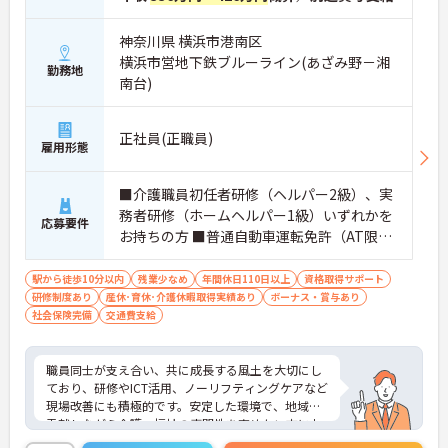
スタッフの業務負荷を減らしています
・夜間の巡視負担や記録業務の時間が短縮され余裕
神奈川県 横浜市港南区
を持ったケアの実践が期待できます
横浜市営地下鉄ブルーライン(あざみ野－湘
勤務地
南台)
【充実した社内研修や資格取得支援を活用して介護
福祉士からのキャリアアップを描けます】
・喀痰吸引などの医療的ケアやマネジメント研修を
正社員(正職員)
受講できる専門の教育体制が整っています
雇用形態
・日々の業務と両立しながらスキルを高められ将来
的な役割拡大やリーダー職への挑戦を目指せます
■介護職員初任者研修（ヘルパー2級）、実
務者研修（ホームヘルパー1級）いずれかを
【残業の少なさと柔軟な支援制度で介護福祉士とし
応募要件
て長く働き続けられます】
お持ちの方 ■普通自動車運転免許（AT限定
・残業は月平均10時間程度に抑えられておりワーク
可）※業務で運転します
ライフバランスを保ちながら勤務できます
駅から徒歩10分以内
残業少なめ
年間休日110日以上
資格取得サポート
研修制度あり
産休･育休･介護休暇取得実績あり
ボーナス・賞与あり
社会保険完備
交通費支給
職員同士が支え合い、共に成長する風土を大切にし
ており、研修やICT活用、ノーリフティングケアなど
現場改善にも積極的です。安定した環境で、地域に
貢献しながら介護・福祉の専門性を高めたい方にお
すすめです。