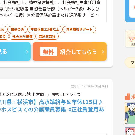
、社会福祉士、精神保健福祉士、社会福祉主事任用資
専門員※経験者 ■初任者研修（ヘルパー2級）および
ヘルパー1級）※介護保険施設または通所系サービス
て常勤で2年以上（勤務日数360日以上）
なめ
日勤のみ
年間休日110日以上
資格取得サポート
あり
社会保険完備
交通費支給
見る
無料
紹介してもらう
更新日：2026年08月06日
社アンビス医心館 上大岡
株式会社アンビス
奈川県／横浜市】高水準給与＆年休115日♪
◎ホスピスでの介護職員募集《正社員登用あ