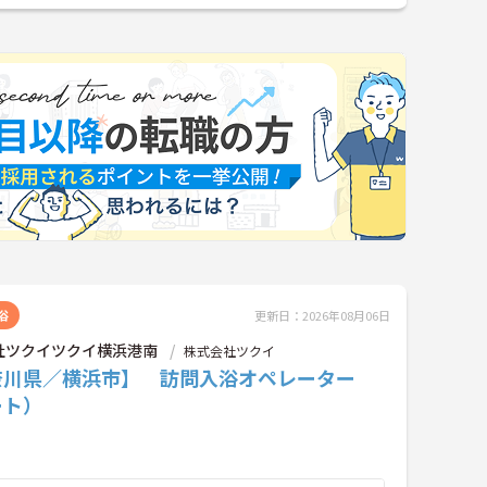
浴
更新日：2026年08月06日
社ツクイツクイ横浜港南
株式会社ツクイ
奈川県／横浜市】 訪問入浴オペレーター
ート）