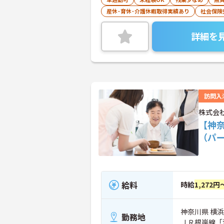
産休･育休･介護休暇取得実績あり
社会保険
詳細を
訪問入
株式会
【神
（パ
給料
時給
1,272円
神奈川県 横浜
勤務地
ＪＲ根岸線「