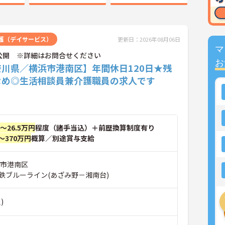
護（デイサービス）
更新日：2026年08月06日
マ
公開 ※詳細はお問合せください
お
奈川県／横浜市港南区】年間休日120日★残
なめ◎生活相談員兼介護職員の求人です
円～26.5万円
程度（諸手当込）＋前歴換算制度有り
～370万円
概算／別途賞与支給
浜市港南区
鉄ブルーライン(あざみ野－湘南台)
)