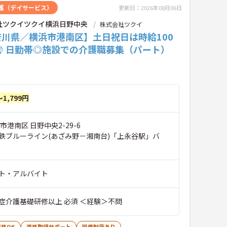
護（デイサービス）
更新日：2026年08月06日
社ツクイツクイ横浜日野中央
株式会社ツクイ
奈川県／横浜市港南区】土日祝日は時給100
P♪日勤帯◎施設での介護職募集（パート）
～1,799円
市港南区 日野中央2-29-6
鉄ブルーライン(あざみ野－湘南台)「上永谷駅」バ
ト・アルバイト
症介護基礎研修以上 必須 ＜経験＞不問
格OK
資格取得サポート
研修制度あり