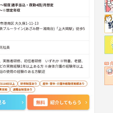
～程度 諸手当込・夜勤4回/月想定
～※想定年収
市港南区 大久保1-11-13
鉄ブルーライン(あざみ野－湘南台)「上大岡駅」徒歩5
託社員
、実務者研修、初任者研修 いずれか ※特養、老健、
どの実務経験1年以上ある方 ※身体介護の経験年以上
浴の使用の経験のある方歓迎
日110日以上
研修制度あり
産休･育休･介護休暇取得実績あり
費支給
退職金制度あり
見る
無料
紹介してもらう