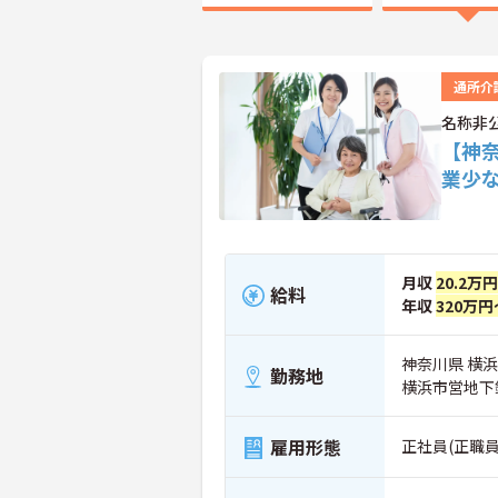
通所介
名称非
【神
業少
月収
20.2万
給料
年収
320万円
神奈川県 横
勤務地
横浜市営地下
雇用形態
正社員(正職員