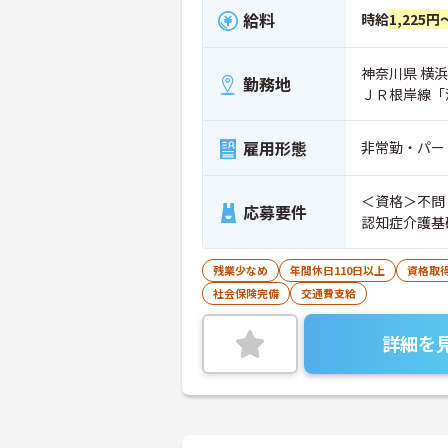
給料
時給
1,225円
神奈川県 横浜
勤務地
ＪＲ根岸線「
雇用形態
非常勤・パー
＜資格＞不問 ＜経験＞不問 ※無資格者:入社半年以内に会社負担で
応募要件
認知症介護基
残業少なめ
年間休日110日以上
資格取
社会保険完備
交通費支給
詳細を