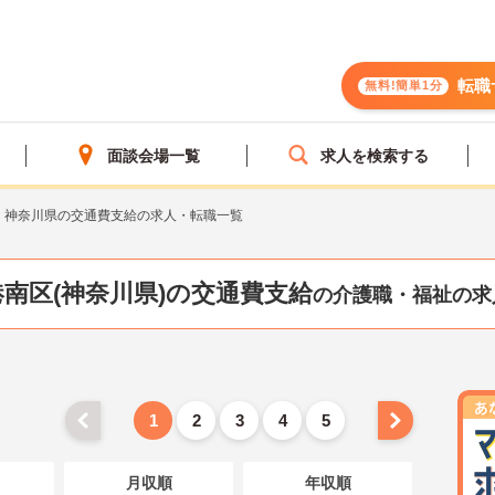
転職
無料!簡単1分
面談会場一覧
求人を検索する
神奈川県の交通費支給の求人・転職一覧
南区(神奈川県)の交通費支給
の介護職・福祉の求
1
2
3
4
5
月収順
年収順