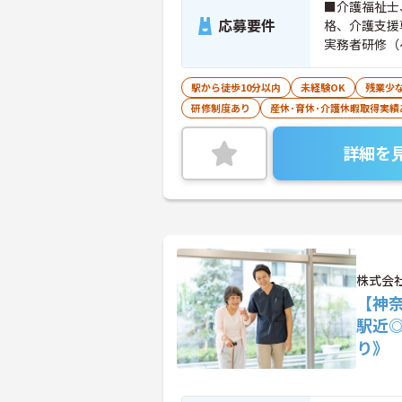
■介護福祉士
応募要件
格、介護支援
実務者研修（
事業所におい
駅から徒歩10分以内
未経験OK
残業少
研修制度あり
産休･育休･介護休暇取得実績
詳細を
株式会
【神
駅近
り》