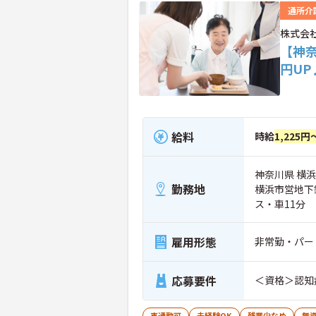
通所介
株式会
【神
円U
給料
時給
1,225円
神奈川県 横浜
勤務地
横浜市営地下
ス・車11分
雇用形態
非常勤・パー
応募要件
＜資格＞認知
車通勤可
未経験OK
残業少なめ
無資