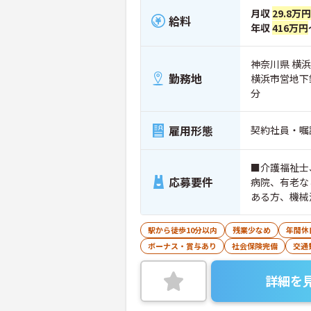
月収
29.8万円
給料
年収
416万円
神奈川県 横浜
勤務地
横浜市営地下
分
雇用形態
契約社員・嘱
■介護福祉士
応募要件
病院、有老な
ある方、機械
駅から徒歩10分以内
残業少なめ
年間休
ボーナス・賞与あり
社会保険完備
交通
詳細を