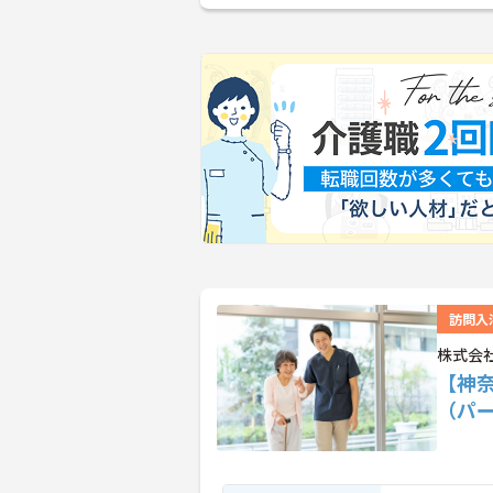
訪問入
株式会
【神
（パ