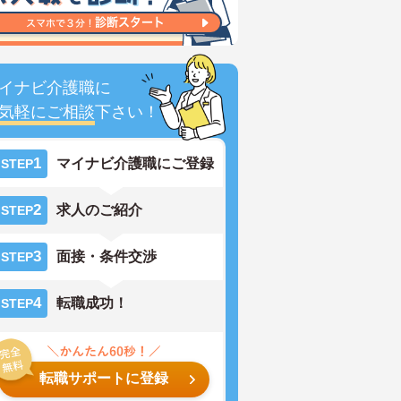
イナビ介護職に
気軽にご相談
下さい！
1
マイナビ介護職にご登録
STEP
2
求人のご紹介
STEP
3
面接・条件交渉
STEP
4
転職成功！
STEP
転職サポートに登録