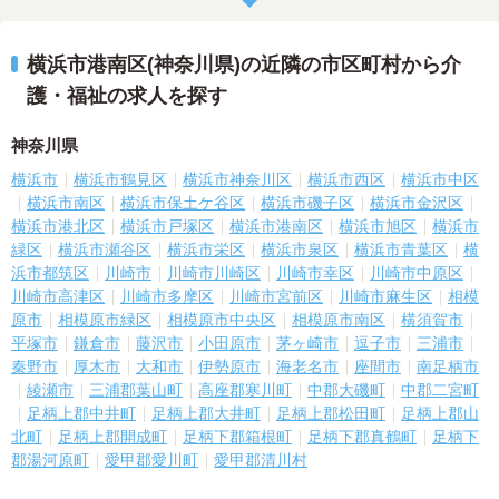
横浜市港南区(神奈川県)の近隣の市区町村から介
護・福祉の求人を探す
神奈川県
横浜市
横浜市鶴見区
横浜市神奈川区
横浜市西区
横浜市中区
横浜市南区
横浜市保土ケ谷区
横浜市磯子区
横浜市金沢区
横浜市港北区
横浜市戸塚区
横浜市港南区
横浜市旭区
横浜市
緑区
横浜市瀬谷区
横浜市栄区
横浜市泉区
横浜市青葉区
横
浜市都筑区
川崎市
川崎市川崎区
川崎市幸区
川崎市中原区
川崎市高津区
川崎市多摩区
川崎市宮前区
川崎市麻生区
相模
原市
相模原市緑区
相模原市中央区
相模原市南区
横須賀市
平塚市
鎌倉市
藤沢市
小田原市
茅ヶ崎市
逗子市
三浦市
秦野市
厚木市
大和市
伊勢原市
海老名市
座間市
南足柄市
綾瀬市
三浦郡葉山町
高座郡寒川町
中郡大磯町
中郡二宮町
足柄上郡中井町
足柄上郡大井町
足柄上郡松田町
足柄上郡山
北町
足柄上郡開成町
足柄下郡箱根町
足柄下郡真鶴町
足柄下
郡湯河原町
愛甲郡愛川町
愛甲郡清川村