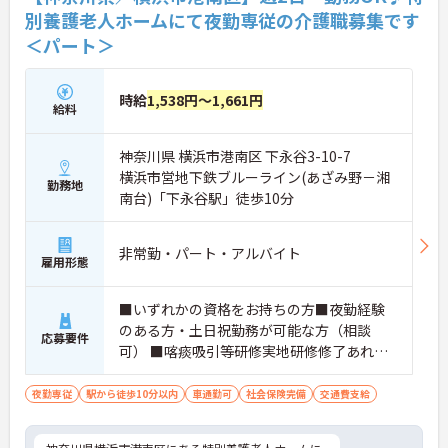
別養護老人ホームにて夜勤専従の介護職募集です
＜パート＞
時給
1,538円～1,661円
給料
神奈川県 横浜市港南区 下永谷3-10-7
横浜市営地下鉄ブルーライン(あざみ野－湘
勤務地
南台)「下永谷駅」徒歩10分
非常勤・パート・アルバイト
雇用形態
■いずれかの資格をお持ちの方■夜勤経験
のある方・土日祝勤務が可能な方（相談
応募要件
可） ■喀痰吸引等研修実地研修修了あれば
尚可
夜勤専従
駅から徒歩10分以内
車通勤可
社会保険完備
交通費支給