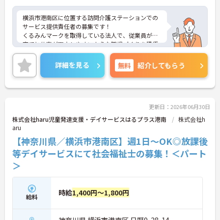
横浜市港南区に位置する訪問介護ステーションでの
サービス提供責任者の募集です！
くるみんマークを取得している法人で、従業員が子
育てと仕事が両立しやすいような職場づくりを積極
的に行っています。
ご興味ある方には、面接対策ポイントなど、さらに
詳細を見る
無料
紹介してもらう
詳細をお話しいたしますのでお気軽にご相談くださ
い！
更新日：2026年06月30日
株式会社haru児童発達支援・デイサービスはるプラス港南
株式会社h
aru
【神奈川県／横浜市港南区】週1日～OK◎放課後
等デイサービスにて社会福祉士の募集！＜パート
＞
時給
1,400円～1,800円
給料