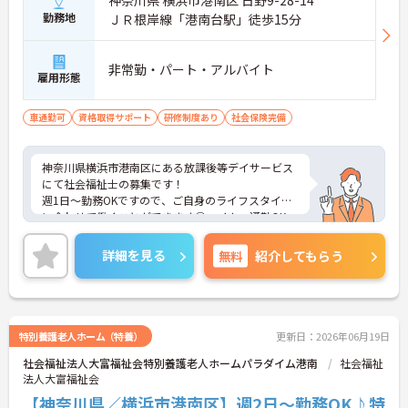
神奈川県 横浜市港南区 日野9-28-14
勤務地
ＪＲ根岸線「港南台駅」徒歩15分
非常勤・パート・アルバイト
雇用形態
車通勤可
資格取得サポート
研修制度あり
社会保険完備
神奈川県横浜市港南区にある放課後等デイサービス
にて社会福祉士の募集です！
週1日～勤務OKですので、ご自身のライフスタイル
に合わせて働くことができます◎マイカー通勤OK・
無料駐車場ありで毎日の通勤も楽々です♪
ご興味のある方には、面接対策ポイントなど、さら
詳細を見る
無料
紹介してもらう
に詳細をお話しいたしますのでお気軽にご相談くだ
さい！
特別養護老人ホーム（特養）
更新日：2026年06月19日
社会福祉法人大富福祉会特別養護老人ホームパラダイム港南
社会福祉
法人大富福祉会
【神奈川県／横浜市港南区】週2日～勤務OK♪特