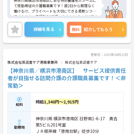
神奈川県横浜市港南区にある特別養護老人ホームに
て夜勤専従の介護職募集です！週2日から無理なく
働けるけ、プライベートも大切にできる柔軟シフト
です！また、車通勤OKで通いやすさもバッチリです
☆ご興味のある方には、面接対策ポイントなど、さ
らに詳細をご案内しますのでお気軽にご相談くださ
詳細を見る
無料
紹介してもらう
い！
更新日：2025年08月13日
株式会社若武者ケア港南事業所
株式会社若武者ケア
【神奈川県／横浜市港南区】 サービス提供責任
者が目指せる訪問介護の介護職員募集です！＜非
常勤＞
時給
1,340円～2,915円
給料
神奈川県 横浜市港南区 日野南1-6-17 勇吉
第5ビル201号室
勤務地
ＪＲ根岸線「港南台駅」徒歩10分