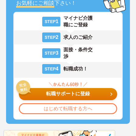
お気軽にご相談
下さい！
マイナビ介護
1
STEP
職にご登録
2
求人のご紹介
STEP
面接・条件交
3
STEP
渉
4
転職成功！
STEP
転職サポートに登録
はじめて転職する方へ