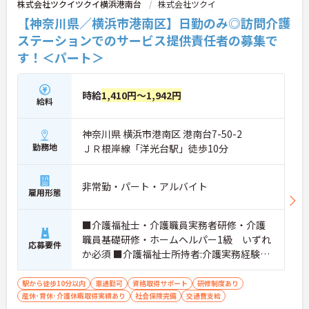
株式会社ツクイツクイ横浜港南台
株式会社ツクイ
【神奈川県／横浜市港南区】日勤のみ◎訪問介護
ステーションでのサービス提供責任者の募集で
す！＜パート＞
時給
1,410円～1,942円
給料
神奈川県 横浜市港南区 港南台7-50-2
勤務地
ＪＲ根岸線「洋光台駅」徒歩10分
非常勤・パート・アルバイト
雇用形態
■介護福祉士・介護職員実務者研修・介護
職員基礎研修・ホームヘルパー1級 いずれ
応募要件
か必須 ■介護福祉士所持者:介護実務経験3
年以上 必須 ■介護福祉士以外所持者:介護
実務経験5年以上 必須
駅から徒歩10分以内
車通勤可
資格取得サポート
研修制度あり
産休･育休･介護休暇取得実績あり
社会保険完備
交通費支給