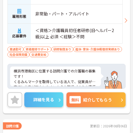
非常勤・パート・アルバイト
雇用形態
＜資格＞介護職員初任者研修(旧ヘルパー2
応募要件
級)以上 必須 ＜経験＞不問
車通勤可
資格取得サポート
研修制度あり
産休･育休･介護休暇取得実績あり
社会保険完備
交通費支給
横浜市港南区に位置する訪問介護での介護職の募集
です！
くるみんマークを取得している法人で、従業員が子
育てと仕事が両立しやすいような職場づくりを積極
的に行っています。
ご興味ある方には、面接対策ポイントなど、さらに
詳細を見る
無料
紹介してもらう
詳細をお話しいたしますのでお気軽にご相談くださ
い！
訪問介護
更新日：2026年08月06日