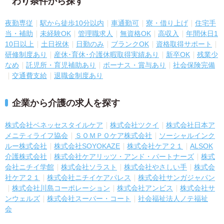
わり条件から探す
夜勤専従
駅から徒歩10分以内
車通勤可
寮・借り上げ
住宅手
当・補助
未経験OK
管理職求人
無資格OK
高収入
年間休日1
10日以上
土日祝休
日勤のみ
ブランクOK
資格取得サポート
研修制度あり
産休･育休･介護休暇取得実績あり
新卒OK
残業少
なめ
託児所・育児補助あり
ボーナス・賞与あり
社会保険完備
交通費支給
退職金制度あり
企業から介護の求人を探す
株式会社ベネッセスタイルケア
株式会社ツクイ
株式会社日本ア
メニティライフ協会
ＳＯＭＰＯケア株式会社
ソーシャルインク
ルー株式会社
株式会社SOYOKAZE
株式会社ケア２１
ALSOK
介護株式会社
株式会社ケアリッツ・アンド・パートナーズ
株式
会社ニチイ学館
株式会社ソラスト
株式会社やさしい手
株式会
社ケア２１
株式会社ニチイケアパレス
株式会社サンガジャパン
株式会社川島コーポレーション
株式会社アンビス
株式会社サ
ンウェルズ
株式会社スーパー・コート
社会福祉法人ノテ福祉
会