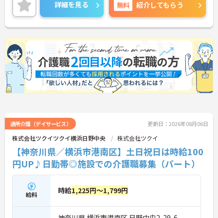
細をお話致しますのでお気軽にご相談ください。
詳細を見る
無料
紹介してもらう
通所介護（デイサービス）
更新日：2026年08月06日
株式会社ツクイツクイ横浜日野中央
株式会社ツクイ
【神奈川県／横浜市港南区】土日祝日は時給100
円UP♪日勤帯◎施設での介護職募集（パート）
時給
1,225円～1,799円
給料
神奈川県 横浜市港南区 日野中央2-29-6