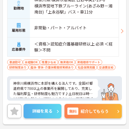
横浜市営地下鉄ブルーライン(あざみ野－湘
勤務地
南台)「上永谷駅」バス・車11分
非常勤・パート・アルバイト
雇用形態
＜資格＞認知症介護基礎研修以上 必須 ＜経
応募要件
験＞不問
車通勤可
未経験OK
残業少なめ
無資格OK
資格取得サポート
研修制度あり
産休･育休･介護休暇取得実績あり
社会保険完備
交通費支給
神奈川県横浜市に本部を構える法人です。全国47都
道府県で700以上の事業所を展開しており、充実し
た福利厚生・研修制度も魅力です♪土日祝日は時給
100円UPも魅力★ご興味のある方には、面接対策ポ
イントなど、さらに詳細をお話しいたしますのでお
気軽にご相談ください！
詳細を見る
無料
紹介してもらう