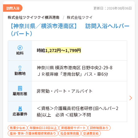
訪問入浴
更新日：2026年08月06日
株式会社ツクイツクイ横浜港南
株式会社ツクイ
【神奈川県／横浜市港南区】 訪問入浴ヘルパー
（パート）
時給
1,272円～1,799円
給料
神奈川県 横浜市港南区 日野中央2-29-8
勤務地
ＪＲ根岸線「港南台駅」バス・車6分
非常勤・パート・アルバイト
雇用形態
＜資格＞介護職員初任者研修(旧ヘルパー2
応募要件
級)以上 必須 ＜経験＞不問
残業少なめ
年間休日110日以上
資格取得サポート
研修制度あり
産休･育休･介護休暇取得実績あり
社会保険完備
交通費支給