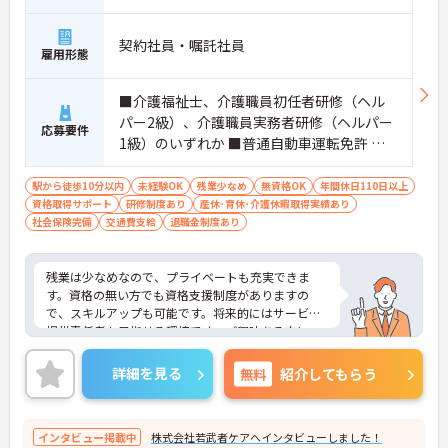
契約社員・嘱託社員
雇用形態
■介護福祉士、介護職員初任者研修（ヘル
パー2級）、介護職員実務者研修（ヘルパー
応募要件
1級）のいずれか ■普通自動車運転免許 ※
無資格の方も相談可
駅から徒歩10分以内
未経験OK
残業少なめ
無資格OK
年間休日110日以上
資格取得サポート
研修制度あり
産休･育休･介護休暇取得実績あり
社会保険完備
交通費支給
退職金制度あり
残業は少なめなので、プライベートも充実できま
す。資格の無い方でも資格支援制度がありますの
で、スキルアップも可能です。将来的にはサービス
提供責任者も目指せる環境です。ご興味ある方に
は、面接のポイントなど、さらに詳細をお話致しま
すのでお気軽にご相談ください。
詳細を見る
無料
紹介してもらう
インタビュー掲載中
株式会社若武者ケアへインタビューしました！