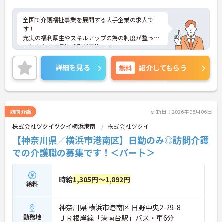
全国で介護福祉事業を展開する大手企業の求人で
す！
充実の福利厚生やスキルアップの為の制度が整って
おり安心して長期就業が可能です！
ご興味ある方には、面接のポイントなど、さらに詳
細をお話致しますのでお気軽にご相談ください。
詳細を見る
無料
紹介してもらう
訪問介護
更新日：2026年08月06日
株式会社ツクイツクイ横浜港南
株式会社ツクイ
【神奈川県／横浜市港南区】日勤のみ◎訪問介護
での介護職の募集です！＜パート＞
時給
1,305円～1,892円
給料
神奈川県 横浜市港南区 日野中央2-29-8
勤務地
ＪＲ根岸線「港南台駅」バス・車6分