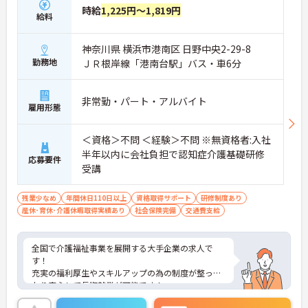
時給
1,225円～1,819円
給料
神奈川県 横浜市港南区 日野中央2-29-8
勤務地
ＪＲ根岸線「港南台駅」バス・車6分
非常勤・パート・アルバイト
雇用形態
＜資格＞不問 ＜経験＞不問 ※無資格者:入社
半年以内に会社負担で認知症介護基礎研修
応募要件
受講
残業少なめ
年間休日110日以上
資格取得サポート
研修制度あり
産休･育休･介護休暇取得実績あり
社会保険完備
交通費支給
全国で介護福祉事業を展開する大手企業の求人で
す！
充実の福利厚生やスキルアップの為の制度が整って
おり安心して長期就業が可能です！
ご興味ある方には、面接のポイントなど、さらに詳