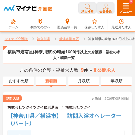
0
0
求人検索
会員登録
メニュー
ホーム
初めての方へ
面談会場一覧
保存した求人
最近見た求人
マイナビ介護職
神奈川県
横浜市港南区
神奈川県の時給1600円以上の
横浜市港南区(神奈川県)の時給1600円以上
の介護職・福祉の求
人・転職一覧
9
この条件の介護・福祉求人数
非公開求人
件 ＋
おすすめ順
新着順
月収順
年収順
訪問入浴
更新日：2026年08月06日
株式会社ツクイツクイ横浜港南
株式会社ツクイ
【神奈川県／横浜市】 訪問入浴オペレーター
（パート）