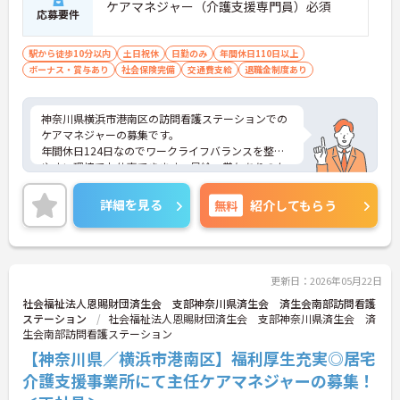
ケアマネジャー（介護支援専門員）必須
応募要件
駅から徒歩10分以内
土日祝休
日勤のみ
年間休日110日以上
ボーナス・賞与あり
社会保険完備
交通費支給
退職金制度あり
神奈川県横浜市港南区の訪問看護ステーションでの
ケアマネジャーの募集です。
年間休日124日なのでワークライフバランスを整え
やすい環境でお仕事できます。昇給・賞与ありのた
め、あなたの頑張りがしっかり評価されます。
ご興味のある方は、面接のポイントをお伝えします
詳細を見る
無料
紹介してもらう
のでお気軽にお問い合せください。
更新日：2026年05月22日
社会福祉法人恩賜財団済生会 支部神奈川県済生会 済生会南部訪問看護
ステーション
社会福祉法人恩賜財団済生会 支部神奈川県済生会 済
生会南部訪問看護ステーション
【神奈川県／横浜市港南区】福利厚生充実◎居宅
介護支援事業所にて主任ケアマネジャーの募集！