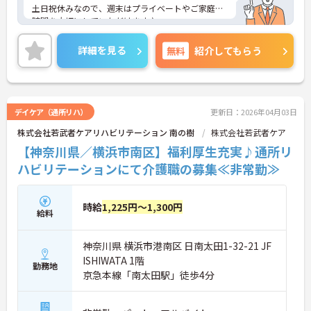
土日祝休みなので、週末はプライベートやご家庭の
時間を大切にしていただけます♪
外部研修費補助などの福利厚生も充実していますの
で、就業後のスキルアップも目指せます◎
詳細を見る
無料
紹介してもらう
ご興味のある方には、面接対策ポイントなど、さら
に詳細をお話しいたしますのでお気軽にご相談くだ
さい！
デイケア（通所リハ）
更新日：2026年04月03日
株式会社若武者ケアリハビリテーション 南の樹
株式会社若武者ケア
【神奈川県／横浜市南区】福利厚生充実♪通所リ
ハビリテーションにて介護職の募集≪非常勤≫
時給
1,225円～1,300円
給料
神奈川県 横浜市港南区 日南太田1-32-21 JF
ISHIWATA 1階
勤務地
京急本線「南太田駅」徒歩4分