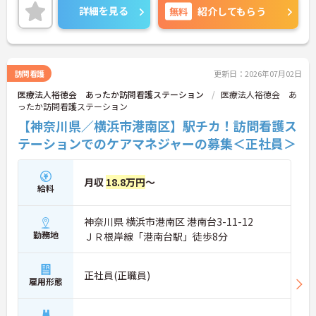
快適です♪
詳細を見る
無料
紹介してもらう
ご興味のある方は、面接のポイントをお伝えします
のでお気軽にお問い合せください。
訪問看護
更新日：2026年07月02日
医療法人裕徳会 あったか訪問看護ステーション
医療法人裕徳会 あ
ったか訪問看護ステーション
【神奈川県／横浜市港南区】駅チカ！訪問看護ス
テーションでのケアマネジャーの募集＜正社員＞
月収
18.8万円
～
給料
神奈川県 横浜市港南区 港南台3-11-12
勤務地
ＪＲ根岸線「港南台駅」徒歩8分
正社員(正職員)
雇用形態