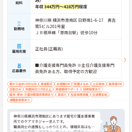
み）
給料
年収
344万円～428万円
程度
神奈川県 横浜市港南区 日野南1-6-17 勇吉
第5ビル201号室
勤務地
ＪＲ根岸線「港南台駅」徒歩10分
正社員(正職員)
雇用形態
■介護支援専門員免許 ※主任介護支援専門
応募要件
員免許ある方、取得予定の方歓迎
駅から徒歩10分以内
車通勤可
未経験OK
残業少なめ
土日祝休
無資格OK
日勤のみ
年間休日110日以上
資格取得サポート
研修制度あり
産休･育休･介護休暇取得実績あり
高収入
社会保険完備
交通費支給
退職金制度あり
神奈川県横浜市港南区にあります居宅介護支援事業
所でのケアマネジャー求人です。
職員同士の連携もしっかりととれ、情報共有はもち
ろん悩み事等も相談でき、働きやすい環境です。