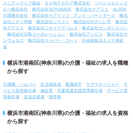
メニティライフ協会
ＳＯＭＰＯケア株式会社
ソーシャルインク
ルー株式会社
株式会社SOYOKAZE
株式会社ケア２１
ALSOK
介護株式会社
株式会社ケアリッツ・アンド・パートナーズ
株式
会社ニチイ学館
株式会社ソラスト
株式会社やさしい手
株式会
社ケア２１
株式会社ニチイケアパレス
株式会社サンガジャパン
株式会社川島コーポレーション
株式会社アンビス
株式会社サ
ンウェルズ
株式会社スーパー・コート
社会福祉法人ノテ福祉
会
横浜市港南区(神奈川県)の介護・福祉の求人を職種
から探す
介護職・ヘルパー
生活相談員
看護助手
ケアマネージャー
サ
ービス提供責任者
施設長
児童発達支援管理責任者
サービス管
理責任者
生活支援員
管理者
横浜市港南区(神奈川県)の介護・福祉の求人を資格
から探す