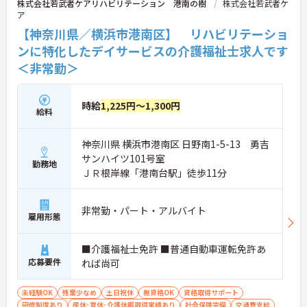
株式会社若武者ケアリハビリテーション 港南の樹
株式会社若武者ケ
ア
【神奈川県／横浜市港南区】 リハビリテーショ
ンに特化したデイサービスの介護福祉士求人です
＜非常勤＞
時給
1,225円～1,300円
給料
神奈川県 横浜市港南区 日野南1-5-13 勇吉
サンハイツ101号室
勤務地
ＪＲ根岸線「港南台駅」徒歩11分
非常勤・パート・アルバイト
雇用形態
■介護福祉士免許 ■普通自動車運転免許あ
応募要件
れば尚可
未経験OK
残業少なめ
土日祝休
無資格OK
資格取得サポート
研修制度あり
産休･育休･介護休暇取得実績あり
社会保険完備
交通費支給