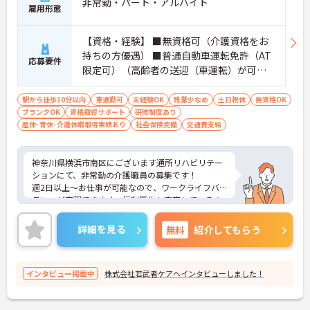
非常勤・パート・アルバイト
雇用形態
【資格・経験】 ■無資格可（介護資格をお
持ちの方優遇） ■普通自動車運転免許（AT
応募要件
限定可）（高齢者の送迎（車運転）が可能
な方歓迎）
駅から徒歩10分以内
車通勤可
未経験OK
残業少なめ
土日祝休
無資格OK
ブランクOK
資格取得サポート
研修制度あり
産休･育休･介護休暇取得実績あり
社会保険完備
交通費支給
神奈川県横浜市南区にございます通所リハビリテー
ションにて、非常勤の介護職員の募集です！
週2日以上～お仕事が可能なので、ワークライフバ
ランスが実現できます。福利厚生も充実しているの
で、長期的に就業できる環境が整っています◎
ご興味ある方には、面接のポイントなど、さらに詳
詳細を見る
無料
紹介してもらう
細をお話致しますのでお気軽にご相談ください。
インタビュー掲載中
株式会社若武者ケアへインタビューしました！