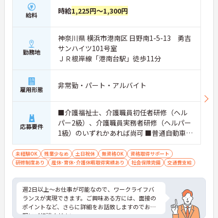
時給
1,225円～1,300円
給料
神奈川県 横浜市港南区 日野南1-5-13 勇吉
サンハイツ101号室
勤務地
ＪＲ根岸線「港南台駅」徒歩11分
非常勤・パート・アルバイト
雇用形態
■介護福祉士、介護職員初任者研修（ヘル
パー2級）、介護職員実務者研修（ヘルパー
応募要件
1級）のいずれかあれば尚可 ■普通自動車運
転免許あれば尚可
未経験OK
残業少なめ
土日祝休
無資格OK
資格取得サポート
研修制度あり
産休･育休･介護休暇取得実績あり
社会保険完備
交通費支給
週2日以上～お仕事が可能なので、ワークライフバ
ランスが実現できます。ご興味ある方には、面接の
ポイントなど、さらに詳細をお話致しますのでお気
軽にご相談ください。