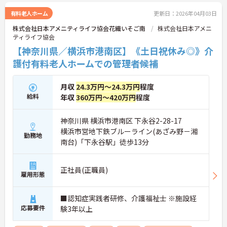
有料老人ホーム
更新日：2026年04月03日
株式会社日本アメニティライフ協会花織いそご南
株式会社日本アメニ
ティライフ協会
【神奈川県／横浜市港南区】《土日祝休み◎》介
護付有料老人ホームでの管理者候補
月収
24.3万円～24.3万円
程度
給料
年収
360万円～420万円
程度
神奈川県 横浜市港南区 下永谷2-28-17
横浜市営地下鉄ブルーライン(あざみ野－湘
勤務地
南台)「下永谷駅」徒歩13分
正社員(正職員)
雇用形態
■認知症実践者研修、介護福祉士 ※施設経
応募要件
験3年以上