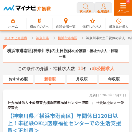
0
0
求人検索
会員登録
メニュー
ホーム
初めての方へ
面談会場一覧
保存した求人
最近見た求人
マイナビ介護職
神奈川県
横浜市港南区
神奈川県の土日祝休の求人・転
横浜市港南区(神奈川県)の土日祝休
の介護職・福祉の求人・転職
一覧
11
この条件の介護・福祉求人数
非公開求人
件 ＋
おすすめ順
新着順
月収順
年収順
更新日：2026年07月31日
社会福祉法人十愛療育会横浜医療福祉センター港南
社会福祉法人十愛
療育会
【神奈川県／横浜市港南区】年間休日120日以
上！未経験OK◎医療福祉センターでの生活支援
員＜正社員＞