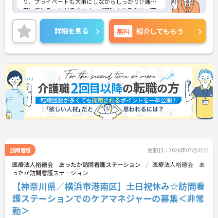
り、プライベートも大事にしながらしっかり介護業
務に携わることができます。ご興味のある方はご面
接ポイントお伝えしますのでご気軽にお問い合わせ
ください。
詳細を見る
無料
紹介してもらう
訪問看護
更新日：2026年07月02日
医療法人裕徳会 あったか訪問看護ステーション
医療法人裕徳会 あ
ったか訪問看護ステーション
【神奈川県／横浜市港南区】土日祝休み☆訪問看
護ステーションでのケアマネジャーの募集＜非常
勤＞