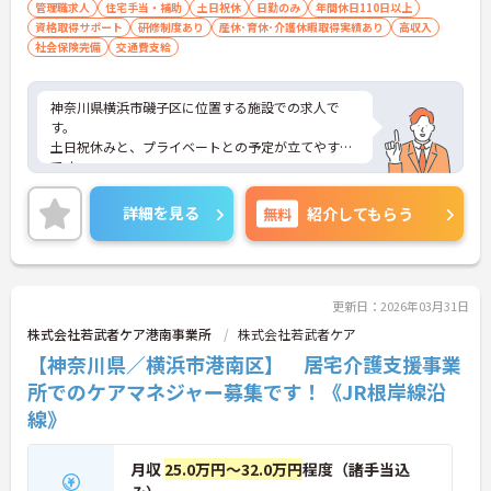
管理職求人
住宅手当・補助
土日祝休
日勤のみ
年間休日110日以上
資格取得サポート
研修制度あり
産休･育休･介護休暇取得実績あり
高収入
社会保険完備
交通費支給
神奈川県横浜市磯子区に位置する施設での求人で
す。
土日祝休みと、プライベートとの予定が立てやすい
です。
ご興味のある方は、お気軽にお問い合わせくださ
い。
詳細を見る
無料
紹介してもらう
更新日：2026年03月31日
株式会社若武者ケア港南事業所
株式会社若武者ケア
【神奈川県／横浜市港南区】 居宅介護支援事業
所でのケアマネジャー募集です！《JR根岸線沿
線》
月収
25.0万円～32.0万円
程度（諸手当込