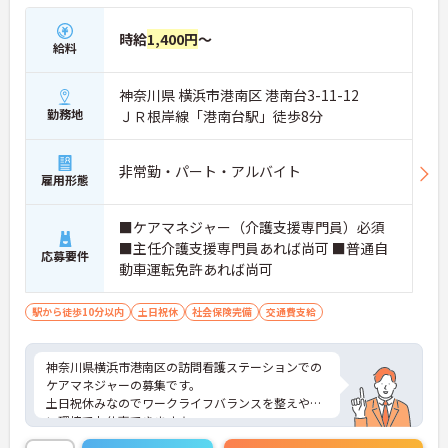
時給
1,400円
～
給料
神奈川県 横浜市港南区 港南台3-11-12
勤務地
ＪＲ根岸線「港南台駅」徒歩8分
非常勤・パート・アルバイト
雇用形態
■ケアマネジャー（介護支援専門員）必須
■主任介護支援専門員あれば尚可 ■普通自
応募要件
動車運転免許あれば尚可
駅から徒歩10分以内
土日祝休
社会保険完備
交通費支給
神奈川県横浜市港南区の訪問看護ステーションでの
ケアマネジャーの募集です。
土日祝休みなのでワークライフバランスを整えやす
い環境でお仕事できます☆
最寄駅から徒歩8分の好立地なので通勤もらくらく