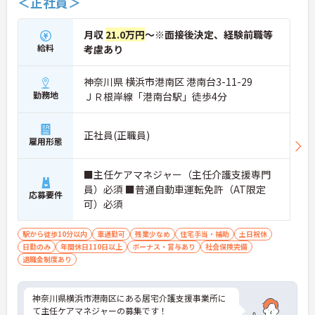
＜正社員＞
月収
21.0万円
～※面接後決定、経験前職等
給料
考慮あり
神奈川県 横浜市港南区 港南台3-11-29
勤務地
ＪＲ根岸線「港南台駅」徒歩4分
正社員(正職員)
雇用形態
■主任ケアマネジャー（主任介護支援専門
員）必須 ■普通自動車運転免許（AT限定
応募要件
可）必須
駅から徒歩10分以内
車通勤可
残業少なめ
住宅手当・補助
土日祝休
日勤のみ
年間休日110日以上
ボーナス・賞与あり
社会保険完備
退職金制度あり
神奈川県横浜市港南区にある居宅介護支援事業所に
て主任ケアマネジャーの募集です！