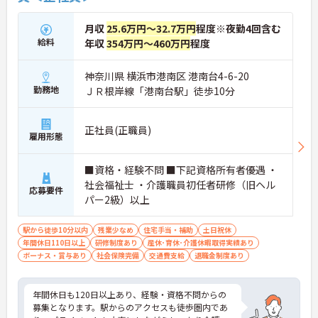
月収
25.6万円～32.7万円
程度※夜勤4回含む
給料
年収
354万円～460万円
程度
神奈川県 横浜市港南区 港南台4-6-20
勤務地
ＪＲ根岸線「港南台駅」徒歩10分
正社員(正職員)
雇用形態
■資格・経験不問 ■下記資格所有者優遇 ・
社会福祉士 ・介護職員初任者研修（旧ヘル
応募要件
パー2級）以上
駅から徒歩10分以内
残業少なめ
住宅手当・補助
土日祝休
年間休日110日以上
研修制度あり
産休･育休･介護休暇取得実績あり
ボーナス・賞与あり
社会保険完備
交通費支給
退職金制度あり
年間休日も120日以上あり、経験・資格不問からの
募集となります。駅からのアクセスも徒歩圏内であ