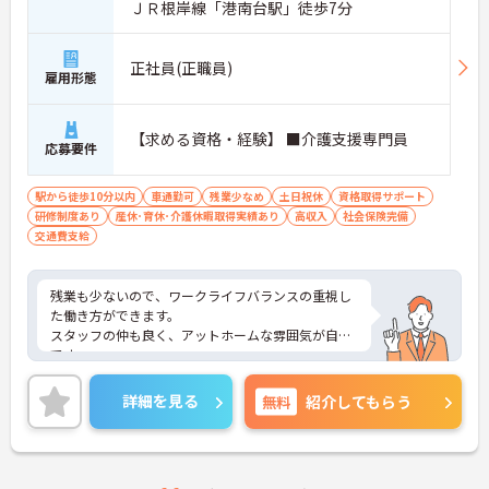
ＪＲ根岸線「港南台駅」徒歩7分
正社員(正職員)
雇用形態
【求める資格・経験】 ■介護支援専門員
応募要件
駅から徒歩10分以内
車通勤可
残業少なめ
土日祝休
資格取得サポート
研修制度あり
産休･育休･介護休暇取得実績あり
高収入
社会保険完備
交通費支給
残業も少ないので、ワークライフバランスの重視し
た働き方ができます。
スタッフの仲も良く、アットホームな雰囲気が自慢
です。
ご興味ある方には、面接対策ポイントなど、詳細を
お話しいたしますのでお気軽にご相談ください。
詳細を見る
無料
紹介してもらう