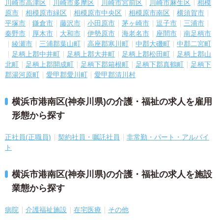
川崎市高津区
川崎市多摩区
川崎市宮前区
川崎市麻生区
相模
原市
相模原市緑区
相模原市中央区
相模原市南区
横須賀市
平塚市
鎌倉市
藤沢市
小田原市
茅ヶ崎市
逗子市
三浦市
秦野市
厚木市
大和市
伊勢原市
海老名市
座間市
南足柄市
綾瀬市
三浦郡葉山町
高座郡寒川町
中郡大磯町
中郡二宮町
足柄上郡中井町
足柄上郡大井町
足柄上郡松田町
足柄上郡山
北町
足柄上郡開成町
足柄下郡箱根町
足柄下郡真鶴町
足柄下
郡湯河原町
愛甲郡愛川町
愛甲郡清川村
横浜市港南区(神奈川県)の介護・福祉の求人を雇用
形態から探す
正社員(正職員)
契約社員・嘱託社員
非常勤・パート・アルバイ
ト
横浜市港南区(神奈川県)の介護・福祉の求人を施設
業態から探す
病院
介護福祉施設
在宅医療
その他