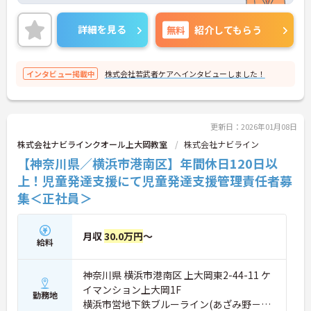
研修制度も充実しており、ベテランスタッフも多い
ため、経験の浅い方も安心してご就業いただけま
詳細を見る
無料
紹介してもらう
す。
ご興味ある方には、面接のポイントなど、さらに詳
細をお話致しますのでお気軽にご相談ください。
インタビュー掲載中
株式会社若武者ケアへインタビューしました！
更新日：2026年01月08日
株式会社ナビラインクオール上大岡教室
株式会社ナビライン
【神奈川県／横浜市港南区】年間休日120日以
上！児童発達支援にて児童発達支援管理責任者募
集＜正社員＞
月収
30.0万円
～
給料
神奈川県 横浜市港南区 上大岡東2-44-11 ケ
イマンション上大岡1F
勤務地
横浜市営地下鉄ブルーライン(あざみ野－湘