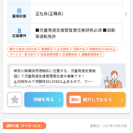
南台)「上大岡駅」徒歩8分
正社員(正職員)
雇用形態
■児童発達支援管理責任者研修必須 ■自動
応募要件
車運転免許
駅から徒歩10分以内
車通勤可
土日祝休
日勤のみ
年間休日110日以上
ボーナス・賞与あり
社会保険完備
交通費支給
退職金制度あり
神奈川県横浜市港南区に位置する、児童発達支援施
設にて児童発達支援管理責任者の募集です！
土日祝休みで年間休日120日以上あるので、ワーク
ライフバランスが叶います☆
また、日勤のみで月収30万円～と高給与です♪
さらにマイカー通勤可能なので通勤らくらくです◎
詳細を見る
無料
紹介してもらう
ご興味のある方には、面接対策ポイントなど、さら
に詳細をご案内しますのでお気軽にご相談くださ
い！
通所介護（デイサービス）
更新日：2025年10月10日