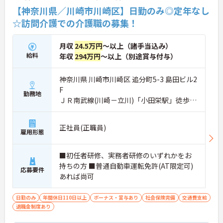
【神奈川県／川崎市川崎区】日勤のみ◎定年なし
☆訪問介護での介護職の募集！
月収
24.5万円
～以上（諸手当込み）
給料
年収
294万円
～以上（別途賞与付与）
神奈川県 川崎市川崎区 追分町5-3 島田ビル2
F
勤務地
ＪＲ南武線(川崎－立川)「小田栄駅」徒歩19
分
正社員(正職員)
雇用形態
■初任者研修、実務者研修のいずれかをお
持ちの方 ■普通自動車運転免許(AT限定可)
応募要件
あれば尚可
日勤のみ
年間休日110日以上
ボーナス・賞与あり
社会保険完備
交通費支給
退職金制度あり