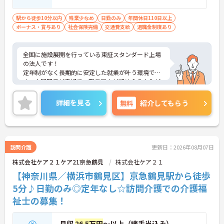
駅から徒歩10分以内
残業少なめ
日勤のみ
年間休日110日以上
ボーナス・賞与あり
社会保険完備
交通費支給
退職金制度あり
全国に施設展開を行っている東証スタンダード上場
の法人です！
定年制がなく長期的に安定した就業が叶う環境で
す。人間関係が良好で、職員同士が認め合う文化が
根付いています。
ご興味のある方には、面接対策ポイントなど、さら
詳細を見る
無料
紹介してもらう
に詳細をご案内しますのでお気軽にご相談くださ
い！
訪問介護
更新日：2026年08月07日
株式会社ケア２１ケア21京急鶴見
株式会社ケア２１
【神奈川県／横浜市鶴見区】京急鶴見駅から徒歩
5分♪日勤のみ◎定年なし☆訪問介護での介護福
祉士の募集！
月収
26.5万円
～以上（諸手当込み）