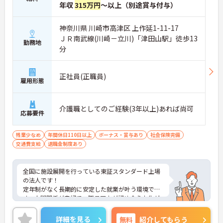
年収
315万円
～以上（別途賞与付与）
神奈川県 川崎市高津区 上作延1-11-17
ＪＲ南武線(川崎－立川)「津田山駅」徒歩13
勤務地
分
正社員(正職員)
雇用形態
介護職としてのご経験(3年以上)あれば尚可
応募要件
残業少なめ
年間休日110日以上
ボーナス・賞与あり
社会保険完備
交通費支給
退職金制度あり
全国に施設展開を行っている東証スタンダード上場
の法人です！
定年制がなく長期的に安定した就業が叶う環境で
す。人間関係が良好で、職員同士が認め合う文化が
根付いています。
ご興味のある方には、面接対策ポイントなど、さら
詳細を見る
無料
紹介してもらう