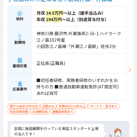
月収
24.5万円
～以上（諸手当込み）
給料
年収
294万円
～以上（別途賞与付与）
神奈川県 藤沢市 片瀬海岸2-16-1 ハイラーク
江ノ島102号室
勤務地
小田急江ノ島線「片瀬江ノ島駅」徒歩2分
正社員(正職員)
雇用形態
■初任者研修、実務者研修のいずれかをお
持ちの方 ■普通自動車運転免許(AT限定可)
応募要件
あれば尚可
駅から徒歩10分以内
日勤のみ
年間休日110日以上
ボーナス・賞与あり
社会保険完備
交通費支給
退職金制度あり
全国に施設展開を行っている東証スタンダード上場
の法人です！