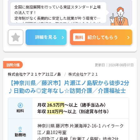
全国に施設展開を行っている東証スタンダード上場
の法人です！
定年制がなく長期的に安定した就業が叶う環境で
す。人間関係が良好で、職員同士が認め合う文化が
根付いています。
ご興味のある方には、面接対策ポイントなど、さら
詳細を見る
無料
紹介してもらう
に詳細をご案内しますのでお気軽にご相談くださ
い！
訪問介護
更新日：2026年08月07日
株式会社ケア２１ケア21江ノ島
株式会社ケア２１
【神奈川県／藤沢市】片瀬江ノ島駅から徒歩2分
♪日勤のみ◎定年なし☆訪問介護／介護福祉士
月収
26.5万円
～以上（諸手当込み）
給料
年収
318万円
～以上（別途賞与付与）
神奈川県 藤沢市 片瀬海岸2-16-1 ハイラーク
江ノ島102号室
勤務地
小田急江ノ島線「片瀬江ノ島駅」徒歩2分