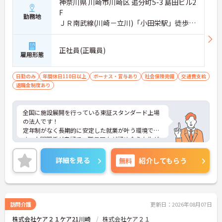
神奈川県 川崎市川崎区 追分町5-3 島田ビル2
F
勤務地
ＪＲ南武線(川崎－立川)「小田栄駅」徒歩19
分
正社員(正職員)
雇用形態
日勤のみ
年間休日110日以上
ボーナス・賞与あり
社会保険完備
交通費支給
退職金制度あり
全国に施設展開を行っている東証スタンダード上場
の法人です！
定年制がなく長期的に安定した就業が叶う環境で
す。人間関係が良好で、職員同士が認め合う文化が
根付いています。
ご興味のある方には、面接対策ポイントなど、さら
詳細を見る
無料
紹介してもらう
に詳細をご案内しますのでお気軽にご相談くださ
い！
訪問介護
更新日：2026年08月07日
株式会社ケア２１ケア21川崎
株式会社ケア２１