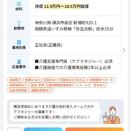
月収
22.9万円～28.5万円
程度
給料
神奈川県 横浜市泉区 新橋町920-1
勤務地
相模鉄道いずみ野線「弥生台駅」徒歩15分
正社員(正職員)
雇用形態
■介護支援専門員（ケアマネジャー）必須
応募要件
■介護施設での介護業務経験1年以上必須
車通勤可
残業少なめ
日勤のみ
年間休日110日以上
資格取得サポート
研修制度あり
産休･育休･介護休暇取得実績あり
ボーナス・賞与あり
社会保険完備
退職金制度あり
横浜市泉区にあります介護付有料老人ホームでのケ
アマネジャーの募集です！
ご興味ある方はお気軽にお問い合わせください！