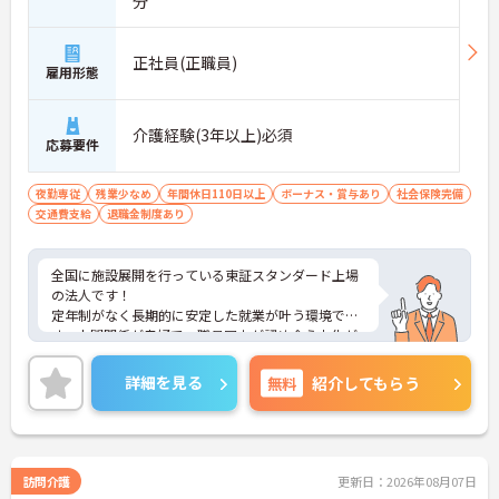
分
正社員(正職員)
雇用形態
介護経験(3年以上)必須
応募要件
夜勤専従
残業少なめ
年間休日110日以上
ボーナス・賞与あり
社会保険完備
交通費支給
退職金制度あり
全国に施設展開を行っている東証スタンダード上場
の法人です！
定年制がなく長期的に安定した就業が叶う環境で
す。人間関係が良好で、職員同士が認め合う文化が
根付いています。
ご興味のある方には、面接対策ポイントなど、さら
詳細を見る
無料
紹介してもらう
に詳細をご案内しますのでお気軽にご相談くださ
い！
訪問介護
更新日：2026年08月07日