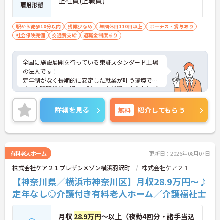
正社員(正職員)
雇用形態
駅から徒歩10分以内
残業少なめ
年間休日110日以上
ボーナス・賞与あり
社会保険完備
交通費支給
退職金制度あり
全国に施設展開を行っている東証スタンダード上場
の法人です！
定年制がなく長期的に安定した就業が叶う環境で
す。人間関係が良好で、職員同士が認め合う文化が
根付いています。
ご興味のある方には、面接対策ポイントなど、さら
詳細を見る
無料
紹介してもらう
に詳細をご案内しますのでお気軽にご相談くださ
い！
有料老人ホーム
更新日：2026年08月07日
株式会社ケア２１プレザンメゾン横浜羽沢町
株式会社ケア２１
【神奈川県／横浜市神奈川区】月収28.9万円～♪
定年なし◎介護付き有料老人ホーム／介護福祉士
月収
28.9万円
～以上（夜勤4回分・諸手当込