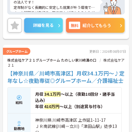
の法人です！
定年制がなく長期的に安定した就業が叶う環境で
す。人間関係が良好で、職員同士が認め合う文化が
根付いています。
ご興味のある方には、面接対策ポイントなど、さら
詳細を見る
無料
紹介してもらう
に詳細をご案内しますのでお気軽にご相談くださ
い！
グループホーム
更新日：2026年08月07日
株式会社ケア２１グループホーム たのしい家川崎溝の口
株式会社ケア
２１
【神奈川県／川崎市高津区】月収34.1万円～♪定
年なし☆夜勤専従◎グループホーム／介護福祉士
月収
34.1万円
～以上（夜勤10回分・諸手当
込み）
給料
年収
410万円
～以上（別途賞与付与）
神奈川県 川崎市高津区 上作延1-11-17
ＪＲ南武線(川崎－立川)「津田山駅」徒歩13
勤務地