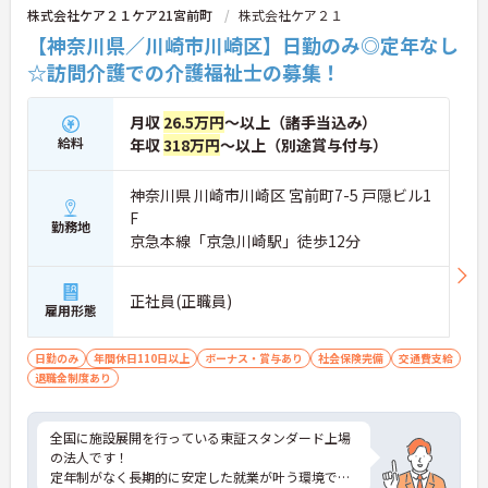
株式会社ケア２１ケア21宮前町
株式会社ケア２１
【神奈川県／川崎市川崎区】日勤のみ◎定年なし
☆訪問介護での介護福祉士の募集！
月収
26.5万円
～以上（諸手当込み）
給料
年収
318万円
～以上（別途賞与付与）
神奈川県 川崎市川崎区 宮前町7-5 戸隠ビル1
F
勤務地
京急本線「京急川崎駅」徒歩12分
正社員(正職員)
雇用形態
日勤のみ
年間休日110日以上
ボーナス・賞与あり
社会保険完備
交通費支給
退職金制度あり
全国に施設展開を行っている東証スタンダード上場
の法人です！
定年制がなく長期的に安定した就業が叶う環境で