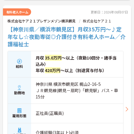
有料老人ホーム
更新日：2026年08月07日
株式会社ケア２１プレザンメゾン横浜鶴見
株式会社ケア２１
【神奈川県／横浜市鶴見区】月収35万円～♪定
年なし☆夜勤専従◎介護付き有料老人ホーム／介
護福祉士
月収
35.0万円
～以上（夜勤10回分・諸手当
込み）
給料
年収
420万円
～以上（別途賞与付与）
神奈川県 横浜市鶴見区 梶山2-16-5
ＪＲ鶴見線(鶴見－扇町)「鶴見駅」バス・車
勤務地
15分
正社員(正職員)
雇用形態
介護経験(3年以上)必須