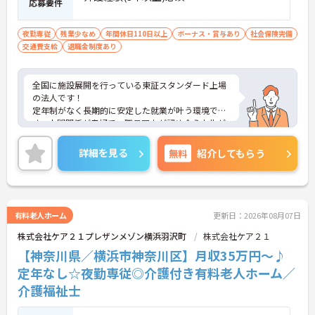
応募要件
夜勤専従
残業少なめ
年間休日110日以上
ボーナス・賞与あり
社会保険完備
交通費支給
退職金制度あり
全国に施設展開を行っている東証スタンダード上場
の法人です！
定年制がなく長期的に安定した就業が叶う環境で
す。人間関係が良好で、職員同士が認め合う文化が
根付いています。
ご興味のある方には、面接対策ポイントなど、さら
詳細を見る
無料
紹介してもらう
に詳細をご案内しますのでお気軽にご相談くださ
い！
有料老人ホーム
更新日：2026年08月07日
株式会社ケア２１プレザンメゾン横浜羽沢町
株式会社ケア２１
【神奈川県／横浜市神奈川区】月収35万円～♪
定年なし☆夜勤専従◎介護付き有料老人ホーム／
介護福祉士