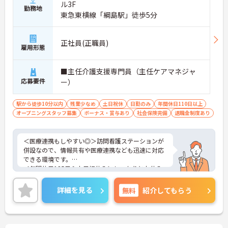
ル3F
勤務地
東急東横線「綱島駅」徒歩5分
正社員(正職員)
雇用形態
■主任介護支援専門員（主任ケアマネジャ
応募要件
ー）
駅から徒歩10分以内
残業少なめ
土日祝休
日勤のみ
年間休日110日以上
オープニングスタッフ募集
ボーナス・賞与あり
社会保険完備
退職金制度あり
＜医療連携もしやすい◎＞訪問看護ステーションが
併設なので、情報共有や医療連携なども迅速に対応
できる環境です。
＜年間休日125日＆土日祝休み＞しっかりとお休み
を取りながらメリハリをつけて働いていただけま
す。
詳細を見る
無料
紹介してもらう
ご興味のある方には、面接対策ポイント等、さらに
詳細をお話ししますのでお気軽にご相談ください。