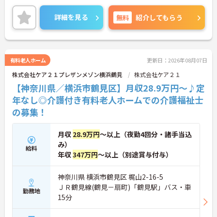
根付いています。
ご興味のある方には、面接対策ポイントなど、さら
詳細を見る
無料
紹介してもらう
に詳細をご案内しますのでお気軽にご相談くださ
い！
有料老人ホーム
更新日：2026年08月07日
株式会社ケア２１プレザンメゾン横浜鶴見
株式会社ケア２１
【神奈川県／横浜市鶴見区】月収28.9万円～♪定
年なし◎介護付き有料老人ホームでの介護福祉士
の募集！
月収
28.9万円
～以上（夜勤4回分・諸手当込
み）
給料
年収
347万円
～以上（別途賞与付与）
神奈川県 横浜市鶴見区 梶山2-16-5
ＪＲ鶴見線(鶴見－扇町)「鶴見駅」バス・車
勤務地
15分