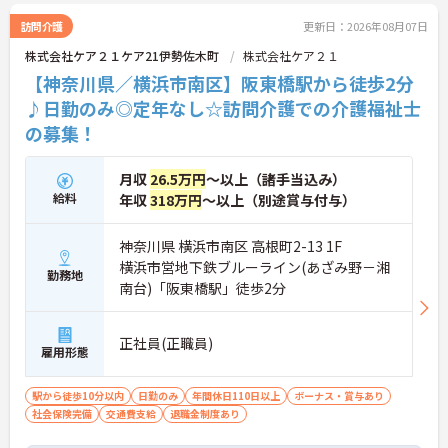
訪問介護
更新日：2026年08月07日
株式会社ケア２１ケア21伊勢佐木町
株式会社ケア２１
【神奈川県／横浜市南区】阪東橋駅から徒歩2分
♪日勤のみ◎定年なし☆訪問介護での介護福祉士
の募集！
月収
26.5万円
～以上（諸手当込み）
給料
年収
318万円
～以上（別途賞与付与）
神奈川県 横浜市南区 高根町2-13 1F
横浜市営地下鉄ブルーライン(あざみ野－湘
勤務地
南台)「阪東橋駅」徒歩2分
正社員(正職員)
雇用形態
駅から徒歩10分以内
日勤のみ
年間休日110日以上
ボーナス・賞与あり
社会保険完備
交通費支給
退職金制度あり