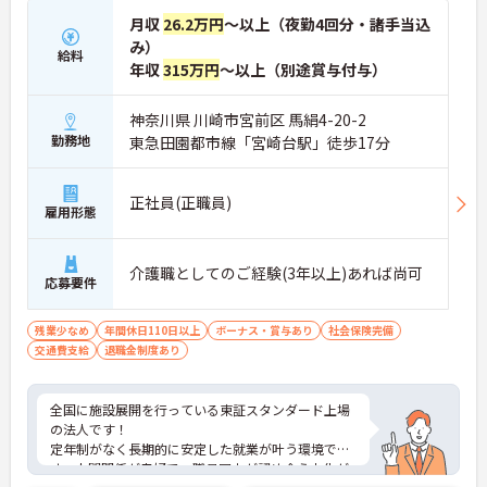
月収
26.2万円
～以上（夜勤4回分・諸手当込
み）
給料
年収
315万円
～以上（別途賞与付与）
神奈川県 川崎市宮前区 馬絹4-20-2
勤務地
東急田園都市線「宮崎台駅」徒歩17分
正社員(正職員)
雇用形態
介護職としてのご経験(3年以上)あれば尚可
応募要件
残業少なめ
年間休日110日以上
ボーナス・賞与あり
社会保険完備
交通費支給
退職金制度あり
全国に施設展開を行っている東証スタンダード上場
の法人です！
定年制がなく長期的に安定した就業が叶う環境で
す。人間関係が良好で、職員同士が認め合う文化が