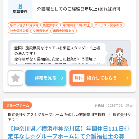
介護職としてのご経験(3年以上)あれば尚可
応募要件
駅から徒歩10分以内
残業少なめ
年間休日110日以上
ボーナス・賞与あり
社会保険完備
交通費支給
退職金制度あり
全国に施設展開を行っている東証スタンダード上場
の法人です！
定年制がなく長期的に安定した就業が叶う環境で
す。人間関係が良好で、職員同士が認め合う文化が
根付いています。
ご興味のある方には、面接対策ポイントなど、さら
詳細を見る
無料
紹介してもらう
に詳細をご案内しますのでお気軽にご相談くださ
い！
グループホーム
更新日：2026年08月07日
株式会社ケア２１グループホーム たのしい家神奈川三枚町
株式会社ケ
ア２１
【神奈川県／横浜市神奈川区】年間休日111日◎
定年なし☆グループホームにて介護福祉士の募