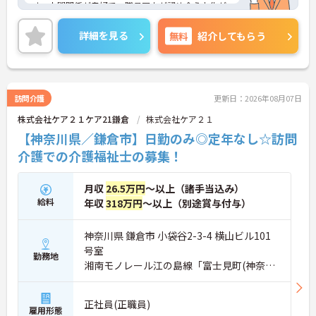
す。人間関係が良好で、職員同士が認め合う文化が
根付いています。
ご興味のある方には、面接対策ポイントなど、さら
詳細を見る
無料
紹介してもらう
に詳細をご案内しますのでお気軽にご相談くださ
い！
訪問介護
更新日：2026年08月07日
株式会社ケア２１ケア21鎌倉
株式会社ケア２１
【神奈川県／鎌倉市】日勤のみ◎定年なし☆訪問
介護での介護福祉士の募集！
月収
26.5万円
～以上（諸手当込み）
給料
年収
318万円
～以上（別途賞与付与）
神奈川県 鎌倉市 小袋谷2-3-4 横山ビル101
号室
勤務地
湘南モノレール江の島線「富士見町(神奈川)
駅」徒歩7分
正社員(正職員)
雇用形態