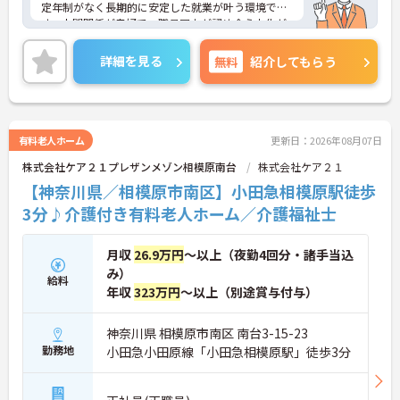
定年制がなく長期的に安定した就業が叶う環境で
す。人間関係が良好で、職員同士が認め合う文化が
根付いています。
ご興味のある方には、面接対策ポイントなど、さら
詳細を見る
無料
紹介してもらう
に詳細をご案内しますのでお気軽にご相談くださ
い！
有料老人ホーム
更新日：2026年08月07日
株式会社ケア２１プレザンメゾン相模原南台
株式会社ケア２１
【神奈川県／相模原市南区】小田急相模原駅徒歩
3分♪介護付き有料老人ホーム／介護福祉士
月収
26.9万円
～以上（夜勤4回分・諸手当込
み）
給料
年収
323万円
～以上（別途賞与付与）
神奈川県 相模原市南区 南台3-15-23
勤務地
小田急小田原線「小田急相模原駅」徒歩3分