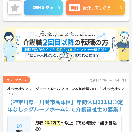
根付いています。
ご興味のある方には、面接対策ポイントなど、さら
詳細を見る
無料
紹介してもらう
に詳細をご案内しますのでお気軽にご相談くださ
い！
グループホーム
更新日：2026年08月07日
株式会社ケア２１グループホーム たのしい家川崎溝の口
株式会社ケア
２１
【神奈川県／川崎市高津区】年間休日111日◎定
年なし☆グループホームにて介護福祉士の募集！
月収
26.2万円
～以上（夜勤4回分・諸手当込
み）
給料