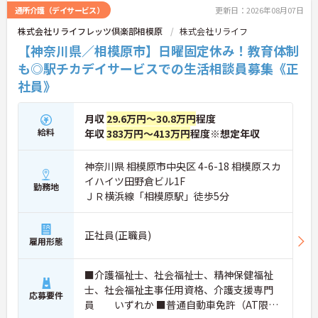
通所介護（デイサービス）
更新日：2026年08月07日
株式会社リライフレッツ倶楽部相模原
株式会社リライフ
【神奈川県／相模原市】日曜固定休み！教育体制
も◎駅チカデイサービスでの生活相談員募集《正
社員》
月収
29.6万円～30.8万円
程度
給料
年収
383万円～413万円
程度※想定年収
神奈川県 相模原市中央区 4-6-18 相模原スカ
イハイツ田野倉ビル1F
勤務地
ＪＲ横浜線「相模原駅」徒歩5分
正社員(正職員)
雇用形態
■介護福祉士、社会福祉士、精神保健福祉
士、社会福祉主事任用資格、介護支援専門
応募要件
員 いずれか ■普通自動車免許（AT限定