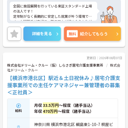
全国に施設展開を行っている東証スタンダード上場
の法人です！
定年制がなく長期的に安定した就業が叶う環境で
す。人間関係が良好で、職員同士が認め合う文化が
根付いています。
ご興味のある方には、面接対策ポイントなど、さら
詳細を見る
無料
紹介してもらう
に詳細をご案内しますのでお気軽にご相談くださ
い！
更新日：2026年08月07日
株式会社ドリーム・クルー（仮）しらさぎ居宅介護支援事業所
株式会
社ドリーム・クルー
【横浜市港北区】駅近＆土日祝休み♪居宅介護支
援事業所での主任ケアマネジャー兼管理者の募集
＜正社員＞
月収
33.5万円
～程度（諸手当込）
給料
年収
470万円
～程度（諸手当込）
神奈川県 横浜市港北区 綱島東1-10-7 桐屋ビ