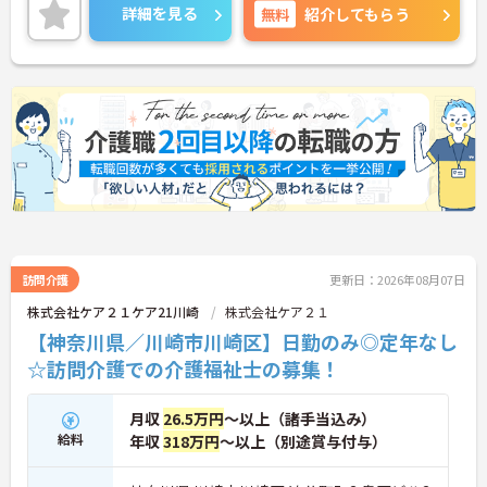
詳細を見る
無料
紹介してもらう
訪問介護
更新日：2026年08月07日
株式会社ケア２１ケア21川崎
株式会社ケア２１
【神奈川県／川崎市川崎区】日勤のみ◎定年なし
☆訪問介護での介護福祉士の募集！
月収
26.5万円
～以上（諸手当込み）
給料
年収
318万円
～以上（別途賞与付与）