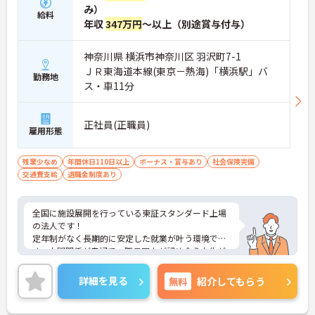
み）
給料
年収
347万円
～以上（別途賞与付与）
神奈川県 横浜市神奈川区 羽沢町7-1
ＪＲ東海道本線(東京－熱海)「横浜駅」バ
勤務地
ス・車11分
正社員(正職員)
雇用形態
残業少なめ
年間休日110日以上
ボーナス・賞与あり
社会保険完備
交通費支給
退職金制度あり
全国に施設展開を行っている東証スタンダード上場
の法人です！
定年制がなく長期的に安定した就業が叶う環境で
す。人間関係が良好で、職員同士が認め合う文化が
根付いています。
ご興味のある方には、面接対策ポイントなど、さら
詳細を見る
無料
紹介してもらう
に詳細をご案内しますのでお気軽にご相談くださ
い！