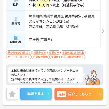
給料
年収
318万円
～以上（別途賞与付与）
神奈川県 横浜市鶴見区 鶴見中央5-6-9 鶴見
スカイマンション102号室
勤務地
京急本線「京急鶴見駅」徒歩5分
正社員(正職員)
雇用形態
駅から徒歩10分以内
残業少なめ
日勤のみ
年間休日110日以上
ボーナス・賞与あり
社会保険完備
交通費支給
退職金制度あり
全国に施設展開を行っている東証スタンダード上場
の法人です！
定年制がなく長期的に安定した就業が叶う環境で
す。人間関係が良好で、職員同士が認め合う文化が
根付いています。
ご興味のある方には、面接対策ポイントなど、さら
詳細を見る
無料
紹介してもらう
に詳細をご案内しますのでお気軽にご相談くださ
い！