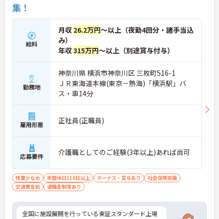
集！
月収
26.2万円
～以上（夜勤4回分・諸手当込
み）
給料
年収
315万円
～以上（別途賞与付与）
神奈川県 横浜市神奈川区 三枚町516-1
ＪＲ東海道本線(東京－熱海)「横浜駅」バ
勤務地
ス・車14分
正社員(正職員)
雇用形態
介護職としてのご経験(3年以上)あれば尚可
応募要件
残業少なめ
年間休日110日以上
ボーナス・賞与あり
社会保険完備
交通費支給
退職金制度あり
全国に施設展開を行っている東証スタンダード上場