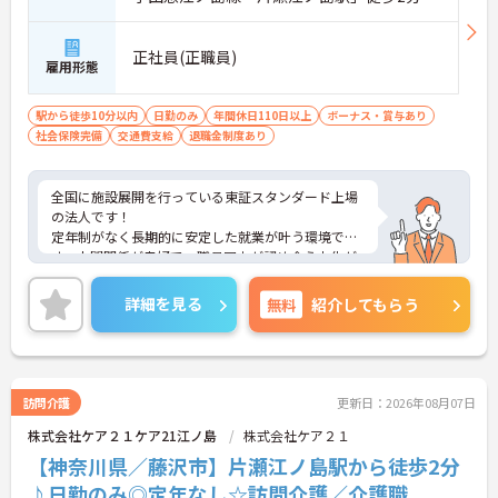
正社員(正職員)
雇用形態
駅から徒歩10分以内
日勤のみ
年間休日110日以上
ボーナス・賞与あり
社会保険完備
交通費支給
退職金制度あり
全国に施設展開を行っている東証スタンダード上場
の法人です！
定年制がなく長期的に安定した就業が叶う環境で
す。人間関係が良好で、職員同士が認め合う文化が
根付いています。
ご興味のある方には、面接対策ポイントなど、さら
詳細を見る
無料
紹介してもらう
に詳細をご案内しますのでお気軽にご相談くださ
い！
訪問介護
更新日：2026年08月07日
株式会社ケア２１ケア21江ノ島
株式会社ケア２１
【神奈川県／藤沢市】片瀬江ノ島駅から徒歩2分
♪日勤のみ◎定年なし☆訪問介護／介護職