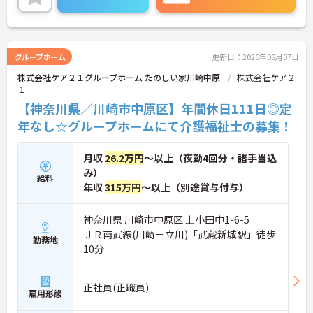
に詳細をご案内しますのでお気軽にご相談くださ
い！
グループホーム
更新日：2026年08月07日
株式会社ケア２１グループホーム たのしい家川崎中原
株式会社ケア２
１
【神奈川県／川崎市中原区】年間休日111日◎定
年なし☆グループホームにて介護福祉士の募集！
月収
26.2万円
～以上（夜勤4回分・諸手当込
み）
給料
年収
315万円
～以上（別途賞与付与）
神奈川県 川崎市中原区 上小田中1-6-5
ＪＲ南武線(川崎－立川)「武蔵新城駅」徒歩
勤務地
10分
正社員(正職員)
雇用形態