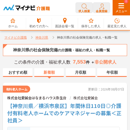
0
0
求人検索
会員登録
メニュー
ホーム
初めての方へ
面談会場一覧
保存した求人
最近見た求人
マイナビ介護職
神奈川県
神奈川県の社会保険完備の求人・転職一覧
神奈川県の社会保険完備
の介護職・福祉の求人・転職一覧
7,553
この条件の介護・福祉求人数
非公開求人
件 ＋
おすすめ順
新着順
月収順
年収順
有料老人ホーム
更新日：2026年08月07日
株式会社愛誠会はなまるハウス弥生台
株式会社愛誠会
【神奈川県／横浜市泉区】年間休日110日◎介護
付有料老人ホームでのケアマネジャーの募集＜正
社員＞