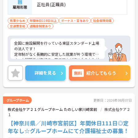
正社員(正職員)
雇用形態
残業少なめ
年間休日110日以上
ボーナス・賞与あり
社会保険完備
交通費支給
退職金制度あり
全国に施設展開を行っている東証スタンダード上場
の法人です！
定年制がなく長期的に安定した就業が叶う環境で
す。人間関係が良好で、職員同士が認め合う文化が
根付いています。
ご興味のある方には、面接対策ポイントなど、さら
詳細を見る
無料
紹介してもらう
に詳細をご案内しますのでお気軽にご相談くださ
い！
グループホーム
更新日：2026年08月07日
株式会社ケア２１グループホーム たのしい家川崎宮前
株式会社ケア２
１
【神奈川県／川崎市宮前区】年間休日111日◎定
年なし☆グループホームにて介護福祉士の募集！