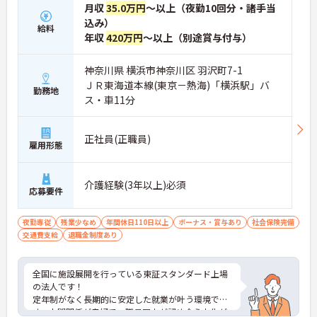
月収
35.0万円
～以上（夜勤10回分・諸手当
込み）
給料
年収
420万円
～以上（別途賞与付与）
神奈川県 横浜市神奈川区 羽沢町7-1
ＪＲ東海道本線(東京－熱海)「横浜駅」バ
勤務地
ス・車11分
正社員(正職員)
雇用形態
介護経験(3年以上)必須
応募要件
夜勤専従
残業少なめ
年間休日110日以上
ボーナス・賞与あり
社会保険完備
交通費支給
退職金制度あり
全国に施設展開を行っている東証スタンダード上場
の法人です！
定年制がなく長期的に安定した就業が叶う環境で
す。人間関係が良好で、職員同士が認め合う文化が