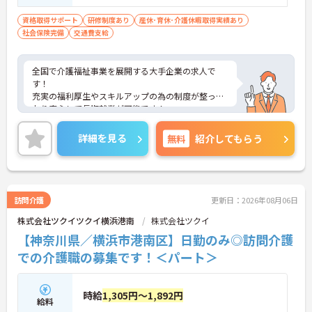
資格取得サポート
研修制度あり
産休･育休･介護休暇取得実績あり
社会保険完備
交通費支給
全国で介護福祉事業を展開する大手企業の求人で
す！
充実の福利厚生やスキルアップの為の制度が整って
おり安心して長期就業が可能です！
ご興味ある方には、面接のポイントなど、さらに詳
細をお話致しますのでお気軽にご相談ください。
詳細を見る
無料
紹介してもらう
訪問介護
更新日：2026年08月06日
株式会社ツクイツクイ横浜港南
株式会社ツクイ
【神奈川県／横浜市港南区】日勤のみ◎訪問介護
での介護職の募集です！＜パート＞
時給
1,305円～1,892円
給料