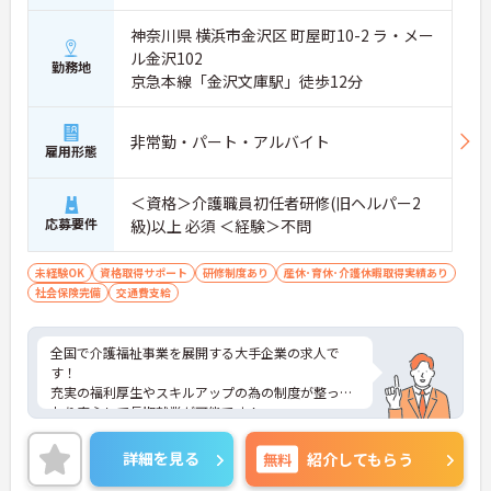
神奈川県 横浜市金沢区 町屋町10-2 ラ・メー
ル金沢102
勤務地
京急本線「金沢文庫駅」徒歩12分
非常勤・パート・アルバイト
雇用形態
＜資格＞介護職員初任者研修(旧ヘルパー2
応募要件
級)以上 必須 ＜経験＞不問
未経験OK
資格取得サポート
研修制度あり
産休･育休･介護休暇取得実績あり
社会保険完備
交通費支給
全国で介護福祉事業を展開する大手企業の求人で
す！
充実の福利厚生やスキルアップの為の制度が整って
おり安心して長期就業が可能です！
ご興味ある方には、面接のポイントなど、さらに詳
細をお話致しますのでお気軽にご相談ください。
詳細を見る
無料
紹介してもらう