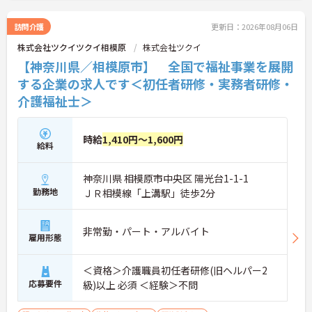
訪問介護
更新日：2026年08月06日
株式会社ツクイツクイ相模原
株式会社ツクイ
【神奈川県／相模原市】 全国で福祉事業を展開
する企業の求人です＜初任者研修・実務者研修・
介護福祉士＞
時給
1,410円～1,600円
給料
神奈川県 相模原市中央区 陽光台1-1-1
勤務地
ＪＲ相模線「上溝駅」徒歩2分
非常勤・パート・アルバイト
雇用形態
＜資格＞介護職員初任者研修(旧ヘルパー2
応募要件
級)以上 必須 ＜経験＞不問