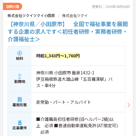
訪問介護
更新日：2026年08月06日
株式会社ツクイツクイ小田原
株式会社ツクイ
【神奈川県／小田原市】 全国で福祉事業を展開
する企業の求人です＜初任者研修・実務者研修・
介護福祉士＞
時給
1,343円～1,760円
給料
神奈川県 小田原市 飯泉1432-1
伊豆箱根鉄道大雄山線「五百羅漢駅」バ
勤務地
ス・車4分
非常勤・パート・アルバイト
雇用形態
■介護職員初任者研修(旧ヘルパー2級)以
上 必須 ■普通自動車運転免許(AT限定可)
応募要件
必須