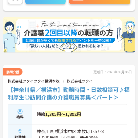
＜移動時間も時給発生！充実の手当でしっかり稼げ
る＞訪問介護で気になる「移動時間」にもしっかり
時給（賃金）が支給されます。さらに、身体介護手
当（時給500円UP）や早朝夜間手当、ICT手当など、
各種手当が充実しています。
訪問介護
更新日：2026年08月06日
株式会社ツクイツクイ横浜本牧
株式会社ツクイ
【神奈川県／横浜市】勤務時間・日数相談可♪福
利厚生◎訪問介護の介護職員募集＜パート＞
時給
1,305円～1,892円
給料
神奈川県 横浜市中区 本牧町1-57-8
勤務地
ＪＲ根岸線「山手駅」徒歩20分