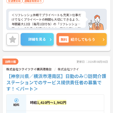
交通費支給
退職金制度あり
＜リフレッシュ休暇でプライベートも充実＞仕事だ
けでなくプライベートの時間も大切にできるよう、
年間最大12日（毎月1日付与）の「リフレッシュ休
暇」という独自の制度があります。有給休暇とは別
に付与されるため、これらを組み合わせて連休を取
得し、旅行や趣味を楽しむスタッフも多くいます。
詳細を見る
無料
紹介してもらう
また、残業は月平均10時間程度と少なめで、夜勤も
ないため、生活リズムを整えやすく、無理なく長く
働き続けられる環境です。
＜専門性を磨ける！「あたりまえの生活」を支える
プロへ＞サービス提供責任者として、お客様が望む
訪問介護
更新日：2026年08月06日
生活を実現するためにケアプランを調整し、ヘルパ
株式会社ツクイツクイ横浜港南台
株式会社ツクイ
ーへの指示や連携を行う重要なポジションです。業
務効率化のために業務用スマホの貸与もあり、スム
【神奈川県／横浜市港南区】日勤のみ◎訪問介護
ーズに業務を行えます。お客様の「あたりまえの日
ステーションでのサービス提供責任者の募集で
常生活」を支えるプロフェッショナルとしてスキル
す！＜パート＞
を磨けるだけでなく、キャリアアップ制度を通じて
将来的なステップアップも目指せます。
時給
1,410円～1,942円
給料