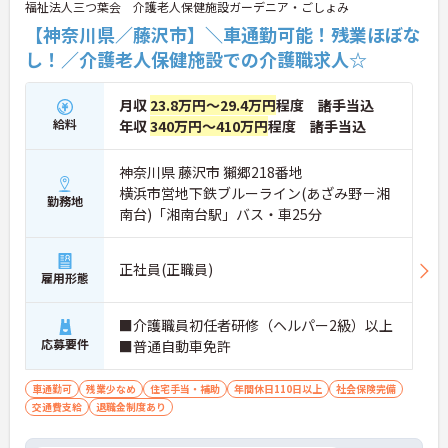
福祉法人三つ葉会 介護老人保健施設ガーデニア・ごしょみ
【神奈川県／藤沢市】＼車通勤可能！残業ほぼな
し！／介護老人保健施設での介護職求人☆
月収
23.8万円～29.4万円
程度 諸手当込
給料
年収
340万円～410万円
程度 諸手当込
神奈川県 藤沢市 獺郷218番地
横浜市営地下鉄ブルーライン(あざみ野－湘
勤務地
南台)「湘南台駅」バス・車25分
正社員(正職員)
雇用形態
■介護職員初任者研修（ヘルパー2級）以上
応募要件
■普通自動車免許
車通勤可
残業少なめ
住宅手当・補助
年間休日110日以上
社会保険完備
交通費支給
退職金制度あり