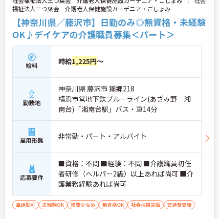
社会福祉法人三つ葉会 介護老人保健施設ガーデニア・ごしょみ
社会
福祉法人三つ葉会 介護老人保健施設ガーデニア・ごしょみ
【神奈川県／藤沢市】日勤のみ◎無資格・未経験
OK♪デイケアの介護職員募集＜パート＞
時給
1,225円
～
給料
神奈川県 藤沢市 獺郷218
横浜市営地下鉄ブルーライン(あざみ野－湘
勤務地
南台)「湘南台駅」バス・車14分
非常勤・パート・アルバイト
雇用形態
■資格：不問 ■経験：不問 ■介護職員初任
者研修（ヘルパー2級）以上あれば尚可 ■介
応募要件
護業務経験あれば尚可
車通勤可
未経験OK
残業少なめ
無資格OK
社会保険完備
交通費支給