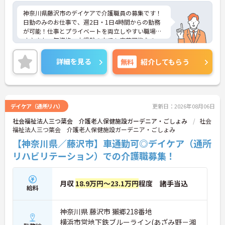
神奈川県藤沢市のデイケアで介護職員の募集です！
日勤のみのお仕事で、週2日・1日4時間からの勤務
が可能！仕事とプライベートを両立しやすい職場で
す♪また、無資格・未経験の方でも応募可能なの
で、これから介護業界に挑戦したいという方にピッ
タリの職場です◎ご興味のある方は、面接ポイント
詳細を見る
無料
紹介してもらう
をお伝えしますので、お気軽にご連絡ください。
デイケア（通所リハ）
更新日：2026年08月06日
社会福祉法人三つ葉会 介護老人保健施設ガーデニア・ごしょみ
社会
福祉法人三つ葉会 介護老人保健施設ガーデニア・ごしょみ
【神奈川県／藤沢市】車通勤可◎デイケア（通所
リハビリテーション）での介護職募集！
月収
18.9万円～23.1万円
程度 諸手当込
給料
神奈川県 藤沢市 獺郷218番地
横浜市営地下鉄ブルーライン(あざみ野－湘