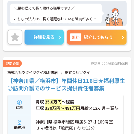
＼腰を据えて長く働ける職場です♪／
こちらの法人は、長く活躍されている職員が多く、
高い定着率を誇る安定した職場環境が魅力です。
スタッフ同士のコミュニケーションを大切にしてお
り、職種や部署の垣根を越えて協力しながら業務を
詳細を見る
無料
紹介してもらう
進めています。そのため、困ったときも相談しやす
く、一人で悩みを抱え込まずに働ける環境です。
また、経験やスキルに応じて段階的に学べる教育体
制を整えており、未経験の方やブランクのある方も
訪問介護
更新日：2026年08月06日
安心してスタートできます。新しく入職される方へ
株式会社ツクイツクイ横浜鴨居
株式会社ツクイ
のフォローも手厚く、職場に馴染めるよう周囲がし
っかりサポート。「新しい環境に挑戦したい」「安
【神奈川県／横浜市】年間休日116日★福利厚生
心できる職場で長く働きたい」という方にぴったり
◎訪問介護でのサービス提供責任者募集
の職場です。
――――――――――――――― ■ 定着率の高さが自慢♪ ―――――――――――――――
月収
25.8万円
～程度
長く勤務されている職員が多く、安心して働き続け
給料
年収
330万円～481万円
月給×12ヶ月＋賞与
られる環境です。
・在籍期間の長い職員が多数活躍中 ・安定した法人
運営で将来も安心 ・腰を据えてキャリア形成が可能
神奈川県 横浜市緑区 鴨居6-27-1 109号室
→ 「長く働きたい」という方に選ばれている職場で
勤務地
ＪＲ横浜線「鴨居駅」徒歩13分
す！