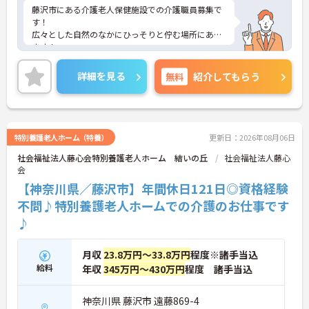
藤沢市にある介護老人保健施設での介護職員募集で
す！
広々とした自然のなかにひっそりと佇む場所にあり
ます！
お手入れされた中庭やウッドデッキは利用者さんた
ちの癒しの空間となっています
詳細を見る
無料
紹介してもらう
年間休日110日以上！資格・経験によって年収330万
円以上も目指せます◎
ご興味ある方には、面接対策ポイントなど、詳細を
お話しいたしますのでお気軽にご相談ください。
特別養護老人ホーム（特養）
更新日：2026年08月06日
社会福祉法人藤心会特別養護老人ホーム 結いの丘
社会福祉法人藤心
会
【神奈川県／藤沢市】年間休日121日◎資格経験
不問♪特別養護老人ホームでの介護のお仕事です
♪
月収
23.8万円～33.8万円
程度※諸手当込
給料
年収
345万円～430万円
程度 諸手当込
神奈川県 藤沢市 遠藤869-4