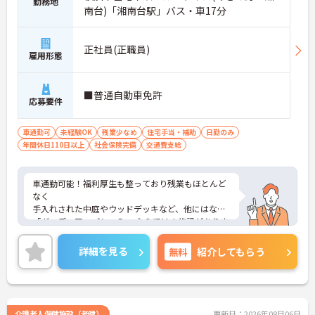
勤務地
南台)「湘南台駅」バス・車17分
正社員(正職員)
雇用形態
■普通自動車免許
応募要件
車通勤可
未経験OK
残業少なめ
住宅手当・補助
日勤のみ
年間休日110日以上
社会保険完備
交通費支給
車通勤可能！福利厚生も整っており残業もほとんど
なく
手入れされた中庭やウッドデッキなど、他にはない
「ガーデニア・ごしょみ」 ならではの施設がありま
す。
ご興味のある方はお気軽にお問合せ下さい。
詳細を見る
無料
紹介してもらう
介護老人保健施設（老健）
更新日：2026年08月06日