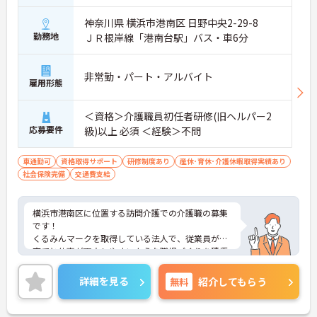
神奈川県 横浜市港南区 日野中央2-29-8
勤務地
ＪＲ根岸線「港南台駅」バス・車6分
非常勤・パート・アルバイト
雇用形態
＜資格＞介護職員初任者研修(旧ヘルパー2
応募要件
級)以上 必須 ＜経験＞不問
車通勤可
資格取得サポート
研修制度あり
産休･育休･介護休暇取得実績あり
社会保険完備
交通費支給
横浜市港南区に位置する訪問介護での介護職の募集
です！
くるみんマークを取得している法人で、従業員が子
育てと仕事が両立しやすいような職場づくりを積極
的に行っています。
ご興味ある方には、面接対策ポイントなど、さらに
詳細を見る
無料
紹介してもらう
詳細をお話しいたしますのでお気軽にご相談くださ
い！