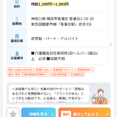
時給
1,305円～1,892円
給料
神奈川県 横浜市青葉区 青葉台2-10-20
勤務地
東急田園都市線「青葉台駅」徒歩3分
非常勤・パート・アルバイト
雇用形態
■介護職員初任者研修(旧ヘルパー2級)以
応募要件
上 必須 ■経験不問
駅から徒歩10分以内
残業少なめ
資格取得サポート
研修制度あり
産休･育休･介護休暇取得実績あり
社会保険完備
交通費支給
＜未経験でも安心！先輩の同行サポート＞「資格は
あるけれど実務経験がない」「ブランクがある」と
いう方も大歓迎です。入社後は、業務に不安がなく
なるまで先輩スタッフが同行して丁寧にサポートし
ます。実際に未経験からスタートしたスタッフも多
く在籍しており、安心してチャレンジできる環境で
詳細を見る
無料
紹介してもらう
す。