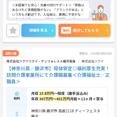
＜未経験でも安心！先輩の同行サポート＞「資格は
あるけれど実務経験がない」「ブランクがある」と
いう方も大歓迎です。入社後は、業務に不安がなく
なるまで先輩スタッフが同行して丁寧にサポートし
ます。実際に未経験からスタートしたスタッフも多
く在籍しており、安心してチャレンジできる環境で
詳細を見る
無料
紹介してもらう
す。
＜移動時間も時給発生！充実の手当でしっかり稼げ
る＞訪問介護で気になる「移動時間」にもしっかり
時給（賃金）が支給されます。さらに、身体介護手
当（時給500円UP）や早朝夜間手当、ICT手当など、
訪問介護
更新日：2026年08月06日
各種手当が充実しています。
株式会社ツクイツクイ・サンフォレスト藤沢長後
株式会社ツクイ
【神奈川県／藤沢市】母体安定◎福利厚生充実！
訪問介護事業所にて介護職募集＜介護福祉士／正
職員＞
月収
23.8万円
～程度（諸手当込み）
給料
年収
307万円～431万円
月給×12ヶ月＋賞与
神奈川県 藤沢市 高倉2118 ディーフェスタ
藤沢