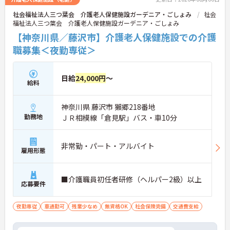
社会福祉法人三つ葉会 介護老人保健施設ガーデニア・ごしょみ
社会
福祉法人三つ葉会 介護老人保健施設ガーデニア・ごしょみ
【神奈川県／藤沢市】介護老人保健施設での介護
職募集＜夜勤専従＞
日給
24,000円
～
給料
神奈川県 藤沢市 獺郷218番地
勤務地
ＪＲ相模線「倉見駅」バス・車10分
非常勤・パート・アルバイト
雇用形態
■介護職員初任者研修（ヘルパー2級）以上
応募要件
夜勤専従
車通勤可
残業少なめ
無資格OK
社会保険完備
交通費支給