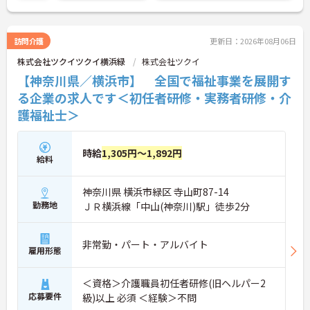
訪問介護
更新日：2026年08月06日
株式会社ツクイツクイ横浜緑
株式会社ツクイ
【神奈川県／横浜市】 全国で福祉事業を展開す
る企業の求人です＜初任者研修・実務者研修・介
護福祉士＞
時給
1,305円～1,892円
給料
神奈川県 横浜市緑区 寺山町87-14
勤務地
ＪＲ横浜線「中山(神奈川)駅」徒歩2分
非常勤・パート・アルバイト
雇用形態
＜資格＞介護職員初任者研修(旧ヘルパー2
応募要件
級)以上 必須 ＜経験＞不問