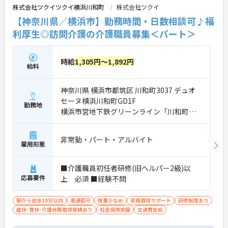
株式会社ツクイツクイ横浜川和町
株式会社ツクイ
【神奈川県／横浜市】勤務時間・日数相談可♪福
利厚生◎訪問介護の介護職員募集＜パート＞
時給
1,305円～1,892円
給料
神奈川県 横浜市都筑区 川和町3037 デュオ
セーヌ横浜川和町GD1F
勤務地
横浜市営地下鉄グリーンライン「川和町
駅」徒歩5分
非常勤・パート・アルバイト
雇用形態
■介護職員初任者研修(旧ヘルパー2級)以
応募要件
上 必須 ■経験不問
駅から徒歩10分以内
車通勤可
残業少なめ
資格取得サポート
研修制度あり
産休･育休･介護休暇取得実績あり
社会保険完備
交通費支給