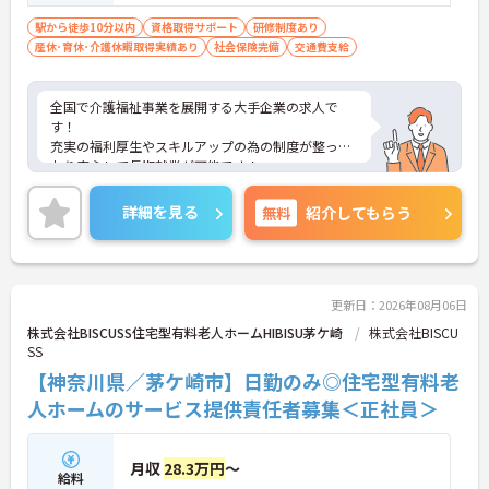
駅から徒歩10分以内
資格取得サポート
研修制度あり
産休･育休･介護休暇取得実績あり
社会保険完備
交通費支給
全国で介護福祉事業を展開する大手企業の求人で
す！
充実の福利厚生やスキルアップの為の制度が整って
おり安心して長期就業が可能です！
ご興味ある方には、面接のポイントなど、さらに詳
細をお話致しますのでお気軽にご相談ください。
詳細を見る
無料
紹介してもらう
更新日：2026年08月06日
株式会社BISCUSS住宅型有料老人ホームHIBISU茅ケ崎
株式会社BISCU
SS
【神奈川県／茅ケ崎市】日勤のみ◎住宅型有料老
人ホームのサービス提供責任者募集＜正社員＞
月収
28.3万円
～
給料