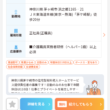
神奈川県 茅ヶ崎市 浜之郷1165‐21
ＪＲ東海道本線(東京－熱海)「茅ケ崎駅」徒
勤務地
歩20分
正社員(正職員)
雇用形態
■介護職員実務者研修（ヘルパー1級）以上
応募要件
必須
車通勤可
残業少なめ
日勤のみ
年間休日110日以上
ボーナス・賞与あり
社会保険完備
交通費支給
神奈川県茅ケ崎市の住宅型有料老人ホームでサービ
ス提供責任者の募集です！日勤のみのお仕事で年間
休日は110日！仕事とプライベートを両立しやすい
職場です◎また、不動産仲介業による仲介料割引制
度などがあるのも嬉しいポイント♪ご興味のある方
は面接ポイントをお伝えしますので、お気軽にご連
詳細を見る
無料
紹介してもらう
絡ください！