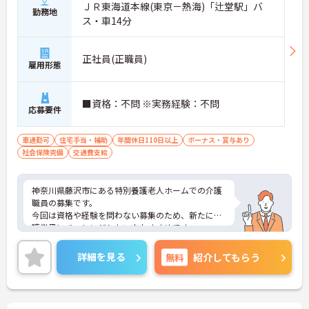
ＪＲ東海道本線(東京－熱海)「辻堂駅」バ
勤務地
ス・車14分
正社員(正職員)
雇用形態
■資格：不問 ※実務経験：不問
応募要件
車通勤可
住宅手当・補助
年間休日110日以上
ボーナス・賞与あり
社会保険完備
交通費支給
神奈川県藤沢市にある特別養護老人ホームでの介護
職員の募集です。
今回は資格や経験を問わない募集のため、新たに介
護業界にチャレンジしたい方おすすめです。
休日・休暇制度が充実しているので、ワークライフ
バランスを保ちながら働くことができます。
詳細を見る
無料
紹介してもらう
ご興味のある方には、面接対策ポイントなど、さら
に詳細をお話しいたしますのでお気軽にご相談くだ
さい！