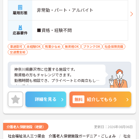
非常勤・パート・アルバイト
雇用形態
■資格・経験不問
応募要件
車通勤可
未経験OK
残業少なめ
無資格OK
ブランクOK
社会保険完備
交通費支給
神奈川県藤沢市に位置する施設です。
無資格の方もチャレンジできます。
勤務時間も相談でき、プライベートとの両立もしや
すいです。
ご興味のある方はお気軽にお問合せ下さい。
詳細を見る
無料
紹介してもらう
介護老人保健施設（老健）
更新日：2026年08月06日
社会福祉法人三つ葉会 介護老人保健施設ガーデニア・ごしょみ
社会