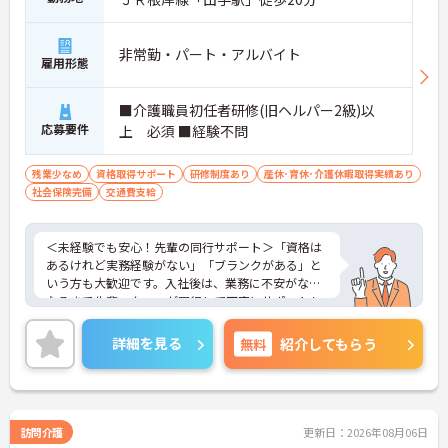
非常勤・パート・アルバイト
雇用形態
■介護職員初任者研修(旧ヘルパー2級)以
応募要件
上 必須 ■経験不問
残業少なめ
資格取得サポート
研修制度あり
産休･育休･介護休暇取得実績あり
社会保険完備
交通費支給
＜未経験でも安心！先輩の同行サポート＞「資格は
あるけれど実務経験がない」「ブランクがある」と
いう方も大歓迎です。入社後は、業務に不安がなく
なるまで先輩スタッフが同行して丁寧にサポートし
ます。実際に未経験からスタートしたスタッフも多
く在籍しており、安心してチャレンジできる環境で
詳細を見る
無料
紹介してもらう
す。
＜移動時間も時給発生！充実の手当でしっかり稼げ
る＞訪問介護で気になる「移動時間」にもしっかり
時給（賃金）が支給されます。さらに、身体介護手
当（時給500円UP）や早朝夜間手当、ICT手当など、
訪問介護
更新日：2026年08月06日
各種手当が充実しています。