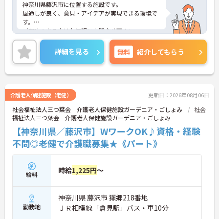
神奈川県藤沢市に位置する施設です。
風通しが良く、意見・アイデアが実現できる環境で
す。
ご興味のある方はお気軽にお問合せ下さい。
詳細を見る
無料
紹介してもらう
介護老人保健施設（老健）
更新日：2026年08月06日
社会福祉法人三つ葉会 介護老人保健施設ガーデニア・ごしょみ
社会
福祉法人三つ葉会 介護老人保健施設ガーデニア・ごしょみ
【神奈川県／藤沢市】WワークOK♪資格・経験
不問◎老健で介護職募集★《パート》
時給
1,225円
～
給料
神奈川県 藤沢市 獺郷218番地
勤務地
ＪＲ相模線「倉見駅」バス・車10分