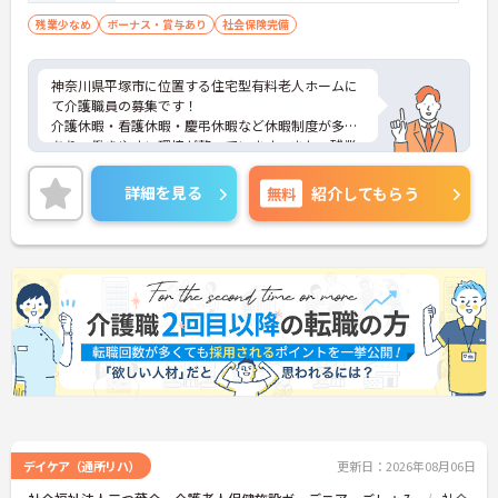
残業少なめ
ボーナス・賞与あり
社会保険完備
神奈川県平塚市に位置する住宅型有料老人ホームに
て介護職員の募集です！
介護休暇・看護休暇・慶弔休暇など休暇制度が多数
あり、働きやすい環境が整っています。また、残業
少なめで終業後の時間を有効活用することも可能で
す♪
詳細を見る
無料
紹介してもらう
ご興味のある方には、面接対策ポイントなど、さら
に詳細をご案内しますのでお気軽にご相談くださ
い！
デイケア（通所リハ）
更新日：2026年08月06日