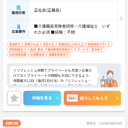
――――――――――――――― ■ チームワーク抜群の職場環境 ―――――――――――――――
正社員(正職員)
雇用形態
職種や部署を問わず、お互いに支え合う風土があり
ます。
・スタッフ同士の連携を大切にしている ・困った時
■介護職員実務者研修・介護福祉士 いず
も相談しやすい雰囲気 ・職種の垣根を越えた協力体
応募要件
れか必須 ■経験：不問
制
→ 一人で抱え込まず、みんなで支え合える環境です
♪
車通勤可
残業少なめ
日勤のみ
年間休日110日以上
資格取得サポート
研修制度あり
産休･育休･介護休暇取得実績あり
ボーナス・賞与あり
――――――――――――――― ■ 自分のペースで成長できる♪ ―――――――――――――――
社会保険完備
交通費支給
退職金制度あり
経験や習熟度に合わせて学べる教育環境が整ってい
ます。
・段階的に学べる研修・指導体制 ・未経験者やブラ
＜リフレッシュ休暇でプライベートも充実＞仕事だ
ンクのある方も安心 ・知識や技術を無理なく習得可
けでなくプライベートの時間も大切にできるよう、
能
年間最大12日（毎月1日付与）の「リフレッシュ休
→ 着実にスキルアップを目指せる環境です！
暇」という独自の制度があります。有給休暇とは別
に付与されるため、これらを組み合わせて連休を取
――――――――――――――― ■ 安心スタートを応援します！ ―――――――――――――――
得し、旅行や趣味を楽しむスタッフも多くいます。
詳細を見る
無料
紹介してもらう
新しく入職される方が安心して働けるようサポート
また、残業は月平均10時間程度と少なめで、夜勤も
体制を整えています。
ないため、生活リズムを整えやすく、無理なく長く
・丁寧なフォロー体制あり ・職場に馴染めるよう周
働き続けられる環境です。
囲がサポート ・不安や疑問も相談しやすい環境
＜専門性を磨ける！「あたりまえの生活」を支える
→ 新しい環境への一歩をしっかり後押ししてくれま
プロへ＞サービス提供責任者として、お客様が望む
訪問介護
更新日：2026年08月06日
す♪
生活を実現するためにケアプランを調整し、ヘルパ