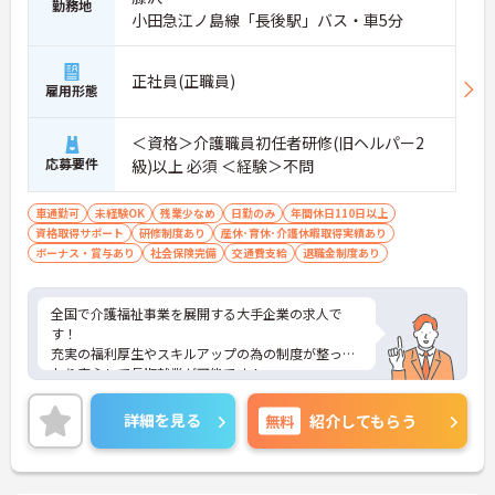
勤務地
小田急江ノ島線「長後駅」バス・車5分
正社員(正職員)
雇用形態
＜資格＞介護職員初任者研修(旧ヘルパー2
応募要件
級)以上 必須 ＜経験＞不問
車通勤可
未経験OK
残業少なめ
日勤のみ
年間休日110日以上
資格取得サポート
研修制度あり
産休･育休･介護休暇取得実績あり
ボーナス・賞与あり
社会保険完備
交通費支給
退職金制度あり
全国で介護福祉事業を展開する大手企業の求人で
す！
充実の福利厚生やスキルアップの為の制度が整って
おり安心して長期就業が可能です！
ご興味ある方には、面接のポイントなど、さらに詳
細をお話致しますのでお気軽にご相談ください。
詳細を見る
無料
紹介してもらう