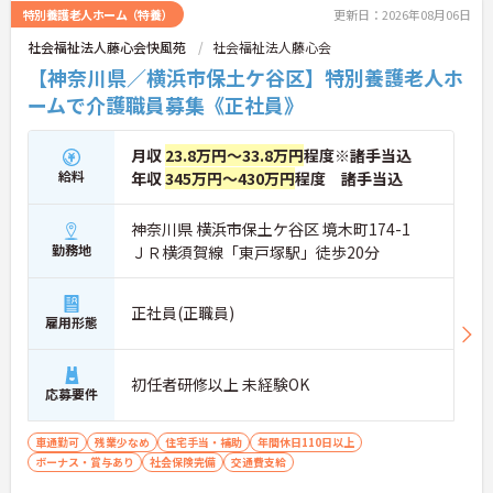
特別養護老人ホーム（特養）
更新日：2026年08月06日
社会福祉法人藤心会快風苑
社会福祉法人藤心会
【神奈川県／横浜市保土ケ谷区】特別養護老人ホ
ームで介護職員募集《正社員》
月収
23.8万円～33.8万円
程度※諸手当込
給料
年収
345万円～430万円
程度 諸手当込
神奈川県 横浜市保土ケ谷区 境木町174-1
勤務地
ＪＲ横須賀線「東戸塚駅」徒歩20分
正社員(正職員)
雇用形態
初任者研修以上 未経験OK
応募要件
車通勤可
残業少なめ
住宅手当・補助
年間休日110日以上
ボーナス・賞与あり
社会保険完備
交通費支給