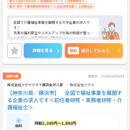
駅から徒歩10分以内
資格取得サポート
研修制度あり
産休･育休･介護休暇取得実績あり
社会保険完備
交通費支給
全国で介護福祉事業を展開する大手企業の求人で
す！
充実の福利厚生やスキルアップの為の制度が整って
おり安心して長期就業が可能です！
ご興味ある方には、面接のポイントなど、さらに詳
細をお話致しますのでお気軽にご相談ください。
詳細を見る
無料
紹介してもらう
訪問介護
更新日：2026年08月06日
株式会社ツクイツクイ横浜金沢八景
株式会社ツクイ
【神奈川県／横浜市】 全国で福祉事業を展開す
る企業の求人です＜初任者研修・実務者研修・介
護福祉士＞
時給
1,305円～1,892円
給料