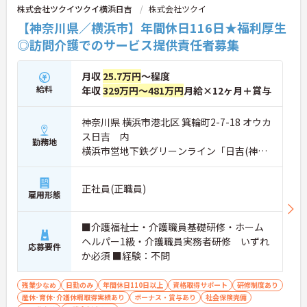
株式会社ツクイツクイ横浜日吉
株式会社ツクイ
ーへの指示や連携を行う重要なポジションです。業
務効率化のために業務用スマホの貸与もあり、スム
【神奈川県／横浜市】年間休日116日★福利厚生
ーズに業務を行えます。お客様の「あたりまえの日
◎訪問介護でのサービス提供責任者募集
常生活」を支えるプロフェッショナルとしてスキル
を磨けるだけでなく、キャリアアップ制度を通じて
将来的なステップアップも目指せます。
月収
25.7万円
～程度
給料
年収
329万円～481万円
月給×12ヶ月＋賞与
神奈川県 横浜市港北区 箕輪町2-7-18 オウカ
ス日吉 内
勤務地
横浜市営地下鉄グリーンライン「日吉(神奈
川)駅」徒歩12分
正社員(正職員)
雇用形態
■介護福祉士・介護職員基礎研修・ホーム
ヘルパー1級・介護職員実務者研修 いずれ
応募要件
か必須 ■経験：不問
残業少なめ
日勤のみ
年間休日110日以上
資格取得サポート
研修制度あり
産休･育休･介護休暇取得実績あり
ボーナス・賞与あり
社会保険完備