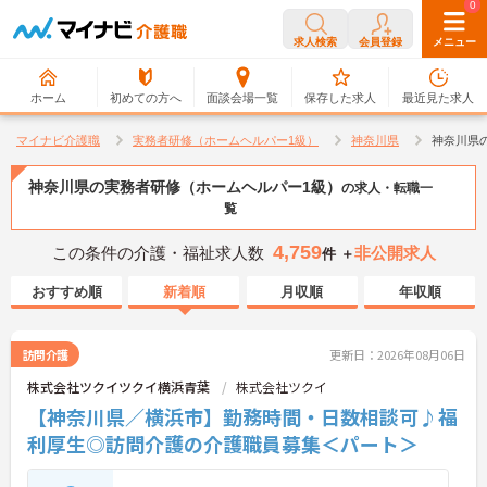
0
0
求人検索
会員登録
メニュー
ホーム
初めての方へ
面談会場一覧
保存した求人
最近見た求人
マイナビ介護職
実務者研修（ホームヘルパー1級）
神奈川県
神奈川県
神奈川県の実務者研修（ホームヘルパー1級）
の求人・転職一
覧
4,759
この条件の介護・福祉求人数
非公開求人
件 ＋
おすすめ順
新着順
月収順
年収順
訪問介護
更新日：2026年08月06日
株式会社ツクイツクイ横浜青葉
株式会社ツクイ
【神奈川県／横浜市】勤務時間・日数相談可♪福
利厚生◎訪問介護の介護職員募集＜パート＞