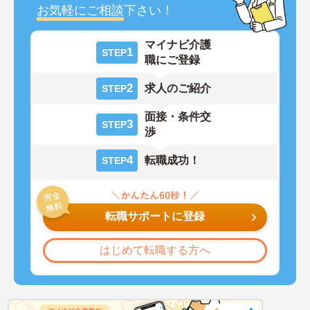
お気軽にご相談
下さい！
マイナビ介護
1
STEP
職にご登録
2
求人のご紹介
STEP
面接・条件交
3
STEP
渉
4
転職成功！
STEP
転職サポートに登録
はじめて転職する方へ