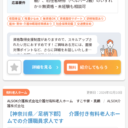
級）、初任者研修（ヘルパー2級）のいずれ
応募要件
か※無資格・未経験も相談可
夜勤専従
残業少なめ
無資格OK
資格取得サポート
研修制度あり
産休･育休･介護休暇取得実績あり
社会保険完備
交通費支給
資格取得支援制度がありますので、スキルアップさ
れたい方におすすめです！ご興味ある方には、面接
対策ポイントなど、さらに詳細をお話しいたします
のでお気軽にご相談ください！
詳細を見る
無料
紹介してもらう
有料老人ホーム
更新日：2026年02月10日
ALSOK介護株式会社介護付有料老人ホーム すこや家・真鶴
ALSOK介
護株式会社
【神奈川県／足柄下郡】 介護付き有料老人ホー
ムでの介護職員求人です