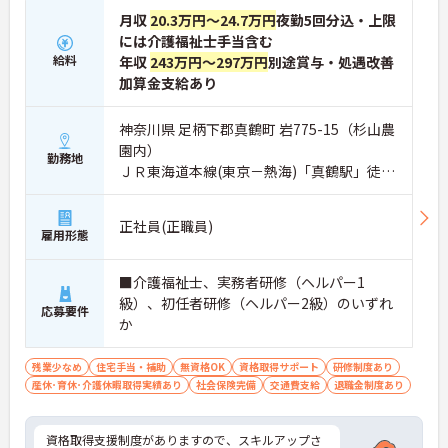
月収
20.3万円～24.7万円
夜勤5回分込・上限
には介護福祉士手当含む
給料
年収
243万円～297万円
別途賞与・処遇改善
加算金支給あり
神奈川県 足柄下郡真鶴町 岩775-15（杉山農
園内）
勤務地
ＪＲ東海道本線(東京－熱海)「真鶴駅」徒歩
17分
正社員(正職員)
雇用形態
■介護福祉士、実務者研修（ヘルパー1
級）、初任者研修（ヘルパー2級）のいずれ
応募要件
か
残業少なめ
住宅手当・補助
無資格OK
資格取得サポート
研修制度あり
産休･育休･介護休暇取得実績あり
社会保険完備
交通費支給
退職金制度あり
資格取得支援制度がありますので、スキルアップさ