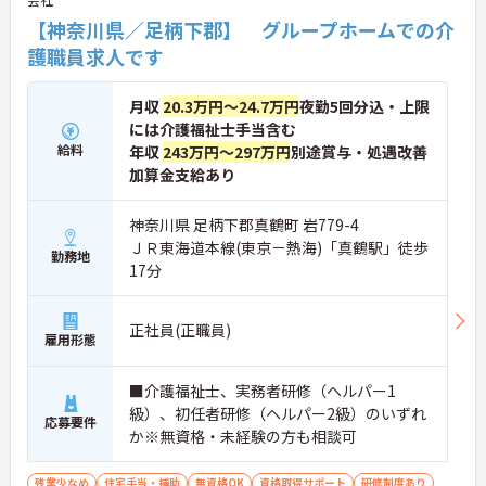
【神奈川県／足柄下郡】 グループホームでの介
護職員求人です
月収
20.3万円～24.7万円
夜勤5回分込・上限
には介護福祉士手当含む
給料
年収
243万円～297万円
別途賞与・処遇改善
加算金支給あり
神奈川県 足柄下郡真鶴町 岩779-4
ＪＲ東海道本線(東京－熱海)「真鶴駅」徒歩
勤務地
17分
正社員(正職員)
雇用形態
■介護福祉士、実務者研修（ヘルパー1
級）、初任者研修（ヘルパー2級）のいずれ
応募要件
か※無資格・未経験の方も相談可
残業少なめ
住宅手当・補助
無資格OK
資格取得サポート
研修制度あり