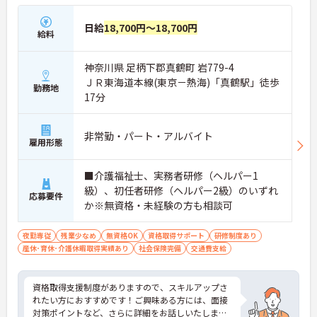
日給
18,700円～18,700円
給料
神奈川県 足柄下郡真鶴町 岩779-4
ＪＲ東海道本線(東京－熱海)「真鶴駅」徒歩
勤務地
17分
非常勤・パート・アルバイト
雇用形態
■介護福祉士、実務者研修（ヘルパー1
級）、初任者研修（ヘルパー2級）のいずれ
応募要件
か※無資格・未経験の方も相談可
夜勤専従
残業少なめ
無資格OK
資格取得サポート
研修制度あり
産休･育休･介護休暇取得実績あり
社会保険完備
交通費支給
資格取得支援制度がありますので、スキルアップさ
れたい方におすすめです！ご興味ある方には、面接
対策ポイントなど、さらに詳細をお話しいたします