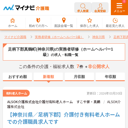
0
0
求人検索
会員登録
メニュー
ホーム
初めての方へ
面談会場一覧
保存した求人
最近見た求人
マイナビ介護職
実務者研修（ホームヘルパー1級）
神奈川県
足柄下郡
足柄下郡真鶴町(神奈川県)の実務者研修（ホームヘルパー1
級）
の求人・転職一覧
7
この条件の介護・福祉求人数
非公開求人
件 ＋
おすすめ順
新着順
月収順
年収順
有料老人ホーム
更新日：2026年03月30日
ALSOK介護株式会社介護付有料老人ホーム すこや家・真鶴
ALSOK介
護株式会社
【神奈川県／足柄下郡】介護付き有料老人ホーム
での介護職員求人です