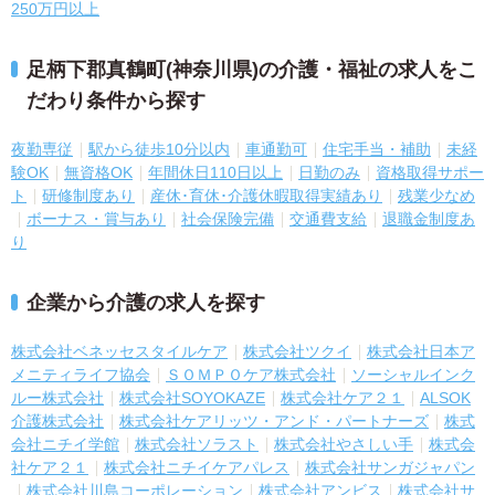
250万円以上
足柄下郡真鶴町(神奈川県)の介護・福祉の求人をこ
だわり条件から探す
夜勤専従
駅から徒歩10分以内
車通勤可
住宅手当・補助
未経
験OK
無資格OK
年間休日110日以上
日勤のみ
資格取得サポー
ト
研修制度あり
産休･育休･介護休暇取得実績あり
残業少なめ
ボーナス・賞与あり
社会保険完備
交通費支給
退職金制度あ
り
企業から介護の求人を探す
株式会社ベネッセスタイルケア
株式会社ツクイ
株式会社日本ア
メニティライフ協会
ＳＯＭＰＯケア株式会社
ソーシャルインク
ルー株式会社
株式会社SOYOKAZE
株式会社ケア２１
ALSOK
介護株式会社
株式会社ケアリッツ・アンド・パートナーズ
株式
会社ニチイ学館
株式会社ソラスト
株式会社やさしい手
株式会
社ケア２１
株式会社ニチイケアパレス
株式会社サンガジャパン
株式会社川島コーポレーション
株式会社アンビス
株式会社サ