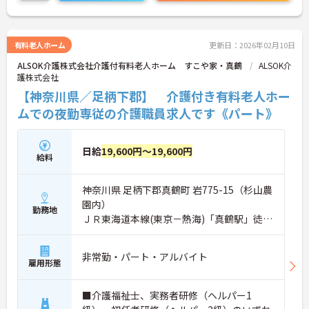
有料老人ホーム
更新日：2026年02月10日
ALSOK介護株式会社介護付有料老人ホーム すこや家・真鶴
ALSOK介
護株式会社
【神奈川県／足柄下郡】 介護付き有料老人ホー
ムでの夜勤専従の介護職員求人です《パート》
日給
19,600円～19,600円
給料
神奈川県 足柄下郡真鶴町 岩775-15（杉山農
園内）
勤務地
ＪＲ東海道本線(東京－熱海)「真鶴駅」徒歩
17分
非常勤・パート・アルバイト
雇用形態
■介護福祉士、実務者研修（ヘルパー1