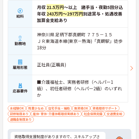
月収
21.5万円
～以上 諸手当・夜勤5回分込
年収
243万円～297万円
別途賞与・処遇改善
給料
加算金支給あり
神奈川県 足柄下郡真鶴町 ７７５－１５
ＪＲ東海道本線(東京－熱海)「真鶴駅」徒歩
勤務地
18分
正社員(正職員)
雇用形態
■介護福祉士、実務者研修（ヘルパー1
級）、初任者研修（ヘルパー2級）のいずれ
応募要件
か
未経験OK
残業少なめ
住宅手当・補助
無資格OK
資格取得サポート
研修制度あり
産休･育休･介護休暇取得実績あり
社会保険完備
交通費支給
退職金制度あり
資格取得支援制度がありますので、スキルアップさ