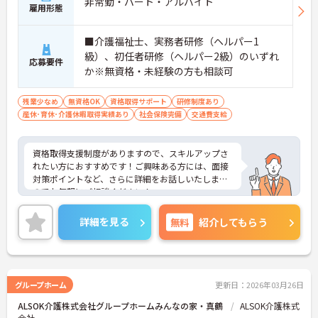
非常勤・パート・アルバイト
雇用形態
■介護福祉士、実務者研修（ヘルパー1
級）、初任者研修（ヘルパー2級）のいずれ
応募要件
か※無資格・未経験の方も相談可
残業少なめ
無資格OK
資格取得サポート
研修制度あり
産休･育休･介護休暇取得実績あり
社会保険完備
交通費支給
資格取得支援制度がありますので、スキルアップさ
れたい方におすすめです！ご興味ある方には、面接
対策ポイントなど、さらに詳細をお話しいたします
のでお気軽にご相談ください！
詳細を見る
無料
紹介してもらう
グループホーム
更新日：2026年03月26日
ALSOK介護株式会社グループホームみんなの家・真鶴
ALSOK介護株式
会社