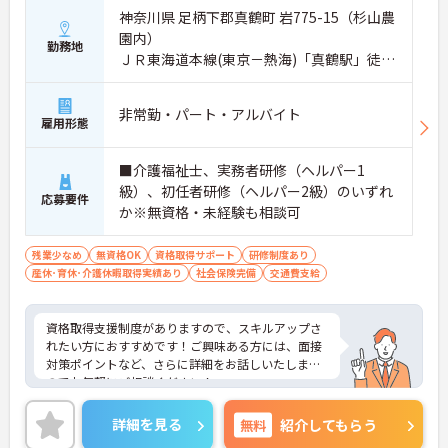
神奈川県 足柄下郡真鶴町 岩775-15（杉山農
園内）
勤務地
ＪＲ東海道本線(東京－熱海)「真鶴駅」徒歩
17分
非常勤・パート・アルバイト
雇用形態
■介護福祉士、実務者研修（ヘルパー1
級）、初任者研修（ヘルパー2級）のいずれ
応募要件
か※無資格・未経験も相談可
残業少なめ
無資格OK
資格取得サポート
研修制度あり
産休･育休･介護休暇取得実績あり
社会保険完備
交通費支給
資格取得支援制度がありますので、スキルアップさ
れたい方におすすめです！ご興味ある方には、面接
対策ポイントなど、さらに詳細をお話しいたします
のでお気軽にご相談ください！
詳細を見る
無料
紹介してもらう