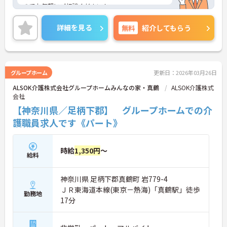
のでお気軽にご相談ください！
詳細を見る
無料
紹介してもらう
グループホーム
更新日：2026年03月26日
ALSOK介護株式会社グループホームみんなの家・真鶴
ALSOK介護株式
会社
【神奈川県／足柄下郡】 グループホームでの介
護職員求人です《パート》
時給
1,350円
～
給料
神奈川県 足柄下郡真鶴町 岩779-4
ＪＲ東海道本線(東京－熱海)「真鶴駅」徒歩
勤務地
17分