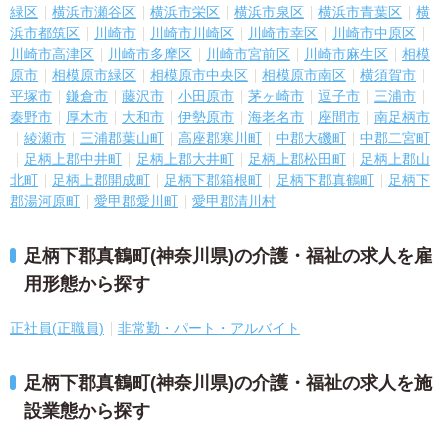
緑区
横浜市瀬谷区
横浜市栄区
横浜市泉区
横浜市青葉区
横
浜市都筑区
川崎市
川崎市川崎区
川崎市幸区
川崎市中原区
川崎市高津区
川崎市多摩区
川崎市宮前区
川崎市麻生区
相模
原市
相模原市緑区
相模原市中央区
相模原市南区
横須賀市
平塚市
鎌倉市
藤沢市
小田原市
茅ヶ崎市
逗子市
三浦市
秦野市
厚木市
大和市
伊勢原市
海老名市
座間市
南足柄市
綾瀬市
三浦郡葉山町
高座郡寒川町
中郡大磯町
中郡二宮町
足柄上郡中井町
足柄上郡大井町
足柄上郡松田町
足柄上郡山
北町
足柄上郡開成町
足柄下郡箱根町
足柄下郡真鶴町
足柄下
郡湯河原町
愛甲郡愛川町
愛甲郡清川村
足柄下郡真鶴町(神奈川県)の介護・福祉の求人を雇
用形態から探す
正社員(正職員)
非常勤・パート・アルバイト
足柄下郡真鶴町(神奈川県)の介護・福祉の求人を施
設業態から探す