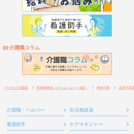
介護職コラム
マイナビ介護職
実務者研修（ホームヘルパー1級）
神奈川県
足柄下郡
介護職・ヘルパー
生活相談員
看護助手
ケアマネジャー