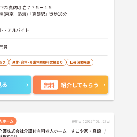
柄下郡真鶴町 岩７７５－１５
線(東京－熱海)「真鶴駅」徒歩18分
ト・アルバイト
門員
あり
産休･育休･介護休暇取得実績あり
社会保険完備
見る
無料
紹介してもらう
人ホーム
更新日：2026年02月17日
OK介護株式会社介護付有料老人ホーム すこや家・真鶴
介護株式会社