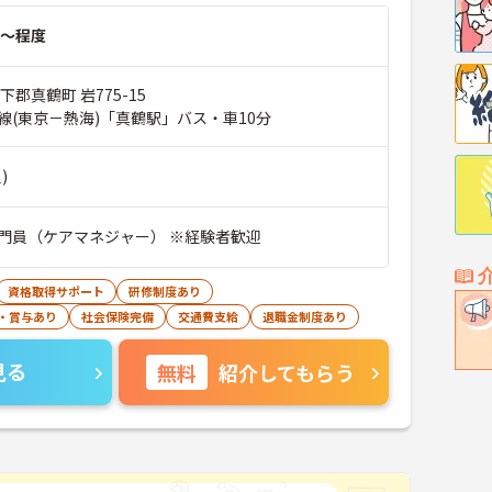
～程度
神奈川県 足柄下郡真鶴町 岩775-15
線(東京－熱海)「真鶴駅」バス・車10分
)
門員（ケアマネジャー） ※経験者歓迎
資格取得サポート
研修制度あり
・賞与あり
社会保険完備
交通費支給
退職金制度あり
見る
無料
紹介してもらう