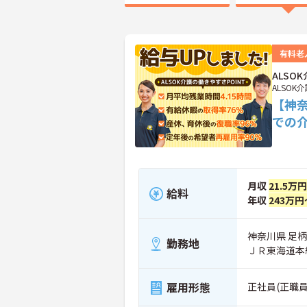
有料老
ALS
ALSOK
【神
での
月収
21.5万円
給料
年収
243万円
神奈川県 足
勤務地
ＪＲ東海道本
雇用形態
正社員(正職員