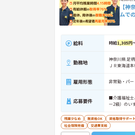
【神
ムで
給料
時給
1,305円
神奈川県 足柄
勤務地
ＪＲ東海道本
雇用形態
非常勤・パー
■介護福祉士
応募要件
ー2級）のい
残業少なめ
無資格OK
資格取得サポー
社会保険完備
交通費支給