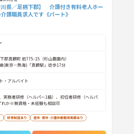
奈川県／足柄下郡】 介護付き有料老人ホー
の介護職員求人です《パート》
～
下郡真鶴町 岩775-15（杉山農園内）
線(東京－熱海)「真鶴駅」徒歩17分
ト・アルバイト
、実務者研修（ヘルパー1級）、初任者研修（ヘルパ
ずれか※無資格・未経験も相談可
ト
研修制度あり
産休･育休･介護休暇取得実績あり