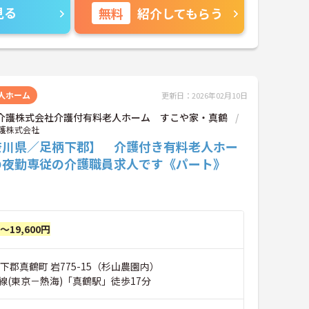
見る
無料
紹介してもらう
人ホーム
更新日：2026年02月10日
OK介護株式会社介護付有料老人ホーム すこや家・真鶴
介護株式会社
奈川県／足柄下郡】 介護付き有料老人ホー
の夜勤専従の介護職員求人です《パート》
円～19,600円
下郡真鶴町 岩775-15（杉山農園内）
線(東京－熱海)「真鶴駅」徒歩17分