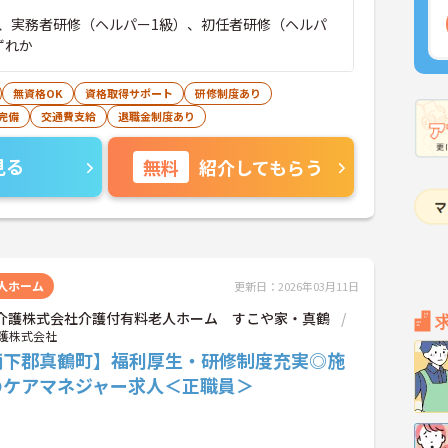
、実務者研修（ヘルパー1級）、初任者研修（ヘルパ
ずれか
無資格OK
資格取得サポート
研修制度あり
完備
交通費支給
退職金制度あり
見る
無料
紹介してもらう
人ホーム
更新日：2026年03月11日
OK介護株式会社介護付有料老人ホーム すこや家・真鶴
介護株式会社
柄下郡真鶴町】福利厚生・研修制度充実◎施
のケアマネジャー求人＜正職員＞