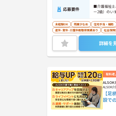
■介護福祉士
応募要件
ー2級）のい
未経験OK
残業少なめ
住宅手当・補助
産休･育休･介護休暇取得実績あり
社会保険
詳細を
有料老
ALS
ALSOK
【足
設で