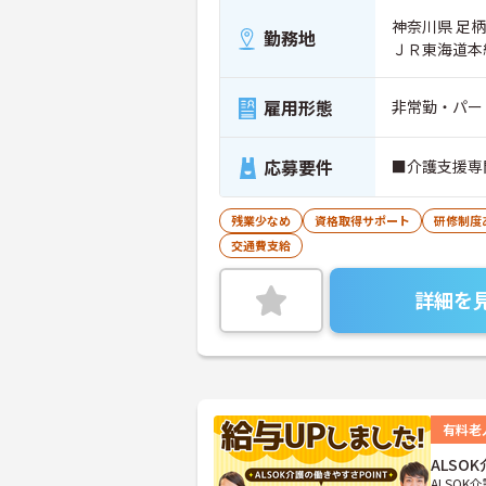
神奈川県 足
勤務地
ＪＲ東海道本
雇用形態
非常勤・パー
応募要件
■介護支援専
残業少なめ
資格取得サポート
研修制度
交通費支給
詳細を
有料老
ALS
ALSOK