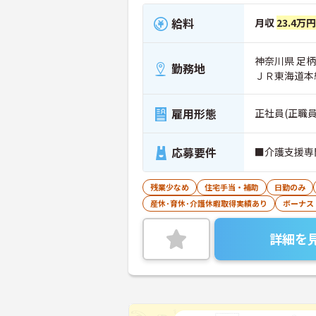
給料
月収
23.4万円
勤務地
ＪＲ東海道本
雇用形態
正社員(正職員
応募要件
■介護支援専
残業少なめ
住宅手当・補助
日勤のみ
産休･育休･介護休暇取得実績あり
ボーナス
詳細を