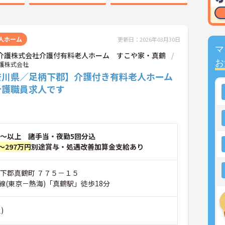
人ホーム
更新日：2026年03月30日
マ
OK介護株式会社介護付有料老人ホーム すこや家・真鶴
お
介護株式会社
奈川県／足柄下郡】介護付き有料老人ホーム
介護職員求人です
～以上 諸手当・夜勤5回分込
～297万円
別途賞与・処遇改善加算金支給あり
柄下郡真鶴町 ７７５－１５
線(東京－熱海)「真鶴駅」徒歩18分
)