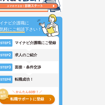
イナビ介護職に
気軽にご相談
下さい！
1
マイナビ介護職にご登録
STEP
2
求人のご紹介
STEP
3
面接・条件交渉
STEP
4
転職成功！
STEP
転職サポートに登録