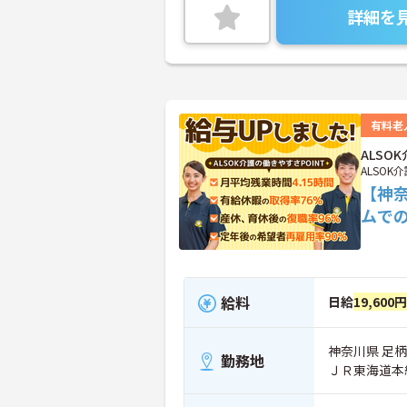
詳細を
有料老
ALS
ALSOK
【神
ムで
給料
日給
19,600
神奈川県 足柄
勤務地
ＪＲ東海道本