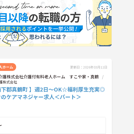
人ホーム
更新日：2026年03月11日
OK介護株式会社介護付有料老人ホーム すこや家・真鶴
介護株式会社
下郡真鶴町 】週2日～OK☆福利厚生充実◎
でのケアマネジャー求人＜パート＞
～