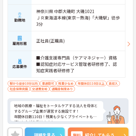
神奈川県 中郡大磯町 大磯1021
ＪＲ東海道本線(東京－熱海)「大磯駅」徒歩
勤務地
3分
正社員(正職員)
雇用形態
■介護支援専門員（ケアマネジャー）資格
■認知症対応サービス管理者研修修了、認
応募要件
知症実践者研修修了
駅から徒歩10分以内
車通勤可
残業少なめ
年間休日110日以上
高収入
社会保険完備
交通費支給
退職金制度あり
地域の医療・福祉をトータルケアする法人を母体と
するグループ企業が運営する施設です！
年間休日数110日！残業も少なくプライベートも大
切にしながら働けます！
ご興味ある方には、面接のポイントなど、さらに詳
細をお話致しますのでお気軽にご相談ください。
詳細を見る
無料
紹介してもらう