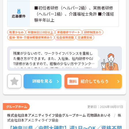
■初任者研修（ヘルパー2級）、実務者研修
（ヘルパー1級）、介護福祉士免許 ■介護経
応募要件
験半年以上
残業少なめ
年間休日110日以上
資格取得サポート
研修制度あり
産休･育休･介護休暇取得実績あり
社会保険完備
交通費支給
残業が少ないので、ワークライフバランスを重視し
た働き方ができます。また、入社後、社内研修やOJ
T研修がありますので、経験の少ない方やブランク
のある方でも安心してご勤務いただけます。ご興味
ある方には、面接のポイントなど、さらに詳細をお
話致しますのでお気軽にご相談ください。
詳細を見る
無料
紹介してもらう
利用者様には「安全・安心・清潔をベースに笑顔の
ある生活」の提供を目指し、働くスタッフが「職場
の風通しが良く、自分の働きがきちんと評価されて
いる」と実感できる環境づくりに取り組んでいま
グループホーム
更新日：2026年08月07日
す。
株式会社日本アメニティライフ協会グループホーム 花物語おおいそ
株
式会社日本アメニティライフ協会
【神奈川県／中郡大磯町】週1日～OK／資格不問