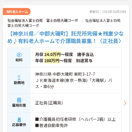
に詳細をお話しいたしますのでお気軽にご相談くだ
さい！
有料老人ホーム
更新日：2025年06月09日
社会福祉法人富士白苑 富士白苑大磯コーポ
社会福祉法人富士白苑
富士白苑大磯コーポ
【神奈川県／中郡大磯町】託児所完備★残業少な
め♪有料老人ホームで介護職員募集！〈正社員〉
月収
24.0万円
～程度 諸手当込
給料
年収
288万円
～程度 別途賞与
神奈川県 中郡大磯町 東町3-17-7
ＪＲ東海道本線(東京－熱海)「大磯駅」バ
勤務地
ス・車6分
正社員(正職員)
雇用形態
■介護職員初任者研修（ヘルパー2級）以上
応募要件
■普通自動車免許