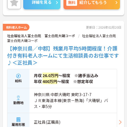
も少なめです。リハビリの知識も深まり、働きなが
詳細を見る
無料
紹介してもらう
らスキルアップも目指せる環境です。
ご興味のある方には、面接対策ポイントなど、さら
に詳細をお話しいたしますのでお気軽にご相談くだ
さい！
有料老人ホーム
更新日：2026年02月20日
社会福祉法人富士白苑 富士白苑大磯コーポ
社会福祉法人富士白苑
富士白苑大磯コーポ
【神奈川県／中郡】残業月平均5時間程度！介護
付き有料老人ホームにて生活相談員のお仕事です
♪＜正社員＞
月収
26.0万円
～程度 ※諸手当込み
給料
年収
400万円
～程度 ※想定年収
神奈川県 中郡大磯町 東町3-17-7
ＪＲ東海道本線(東京－熱海)「大磯駅」バ
勤務地
ス・車5分
正社員(正職員)
雇用形態