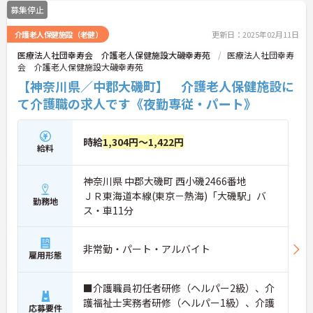
募集停止
介護老人保健施設（老健）
更新日：2025年02月11日
医療法人社団幸寿会 介護老人保健施設大磯幸寿苑
医療法人社団幸寿
会 介護老人保健施設大磯幸寿苑
【神奈川県／中郡大磯町】 介護老人保健施設に
て介護職の求人です《夜勤専従・パート》
時給
1,304円～1,422円
給料
神奈川県 中郡大磯町 西小磯2466番地
ＪＲ東海道本線(東京－熱海)「大磯駅」バ
勤務地
ス・車11分
非常勤・パート・アルバイト
雇用形態
■介護職員初任者研修（ヘルパー2級）、介
護福祉士実務者研修（ヘルパー1級）、介護
応募要件