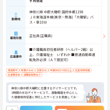
ヶ月想定
神奈川県 中郡大磯町 国府本郷1198
ＪＲ東海道本線(東京－熱海)「大磯駅」バ
勤務地
ス・車10分
正社員(正職員)
雇用形態
■介護職員初任者研修（ヘルパー2級）以
上、介護福祉士 いずれか ■普通自動車運
応募要件
転免許必須（ＡＴ限定可）
車通勤可
残業少なめ
日勤のみ
年間休日110日以上
社会保険完備
交通費支給
退職金制度あり
神奈川県中郡大磯町に位置するデイサービスです。
3時間の半日デイサービスで、運動機器を中心とし
た健康保持促進に特化したサービスを実施しており
ます。
比較的介護度が低いご利用者様が多く、介護の負担