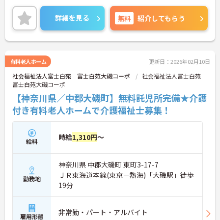
詳細を見る
無料
紹介してもらう
有料老人ホーム
更新日：2026年02月10日
社会福祉法人富士白苑 富士白苑大磯コーポ
社会福祉法人富士白苑
富士白苑大磯コーポ
【神奈川県／中郡大磯町】無料託児所完備★介護
付き有料老人ホームで介護福祉士募集！
時給
1,310円
～
給料
神奈川県 中郡大磯町 東町3-17-7
ＪＲ東海道本線(東京－熱海)「大磯駅」徒歩
勤務地
19分
非常勤・パート・アルバイト
雇用形態