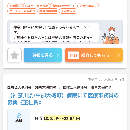
車通勤可
託児所・育児補助
資格取得サポート
研修制度あり
ボーナス・賞与あり
社会保険完備
交通費支給
神奈川県中郡大磯町に位置する有料老人ホームで
す。
ご興味をお持ちの方には詳細の情報や面接のポイン
トをお伝えしますのでお気軽にお問い合わせくださ
いませ。
詳細を見る
無料
紹介してもらう
更新日：2025年06月04日
医療法人徳洲会 湘南大磯病院
医療法人徳洲会 湘南大磯病院
【神奈川県/中郡大磯町】病院にて医療事務員の
募集《正社員》
月収
19.6万円～22.6万円
給料