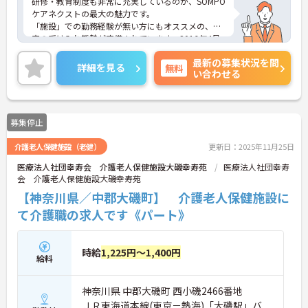
研修・教育制度も非常に充実しているのが、SOMPO
ケアネクストの最大の魅力です。
「施設」での勤務経験が無い方にもオススメの、充
実の受け入れ態勢が完備されています。2016年4月
に東京都港区の本社近くに「研修センター」がOPE
最新の募集状況を問
N！模擬施設となっており、全職種共通でリアルな
詳細を見る
無料
い合わせる
研修が受けられます。このような取り組みも業界で
は非常にめずらしいものとなっており、職員思いの
環境がしっかりと完備されている企業ですので、長
く働くにはオススメの環境です。
募集停止
介護老人保健施設（老健）
更新日：2025年11月25日
医療法人社団幸寿会 介護老人保健施設大磯幸寿苑
医療法人社団幸寿
会 介護老人保健施設大磯幸寿苑
【神奈川県／中郡大磯町】 介護老人保健施設に
て介護職の求人です《パート》
時給
1,225円～1,400円
給料
神奈川県 中郡大磯町 西小磯2466番地
ＪＲ東海道本線(東京－熱海)「大磯駅」バ