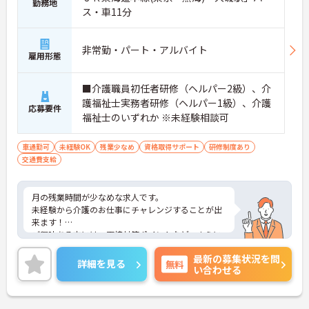
勤務地
ス・車11分
非常勤・パート・アルバイト
雇用形態
■介護職員初任者研修（ヘルパー2級）、介
護福祉士実務者研修（ヘルパー1級）、介護
応募要件
福祉士のいずれか ※未経験相談可
車通勤可
未経験OK
残業少なめ
資格取得サポート
研修制度あり
交通費支給
月の残業時間が少なめな求人です。
未経験から介護のお仕事にチャレンジすることが出
来ます！
ご興味ある方には、面接対策ポイントなど、さらに
詳細をお話しいたしますのでお気軽にご相談くださ
最新の募集状況を問
い！
詳細を見る
無料
い合わせる