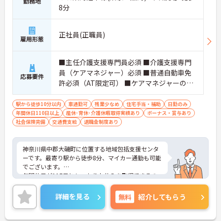
勤務地
8分
正社員(正職員)
雇用形態
■主任介護支援専門員必須 ■介護支援専門
員（ケアマネジャー）必須 ■普通自動車免
応募要件
許必須（AT限定可） ■ケアマネジャーの経
験必須 ■ワード・エクセル等の基本的な操
作
駅から徒歩10分以内
車通勤可
残業少なめ
住宅手当・補助
日勤のみ
年間休日110日以上
産休･育休･介護休暇取得実績あり
ボーナス・賞与あり
社会保険完備
交通費支給
退職金制度あり
神奈川県中郡大磯町に位置する地域包括支援センタ
ーです。最寄り駅から徒歩8分、マイカー通勤も可能
でございます。
年間休日が117日としっかりお休みを取得できるの
で、ワークライフバランスを大切にしたい方におす
すめです。
詳細を見る
無料
紹介してもらう
日勤のみで残業は月平均2時間程度ですので、勤務
終了後の予定も立てやすいです。
ご興味のある方には、面接対策ポイントなど、さら