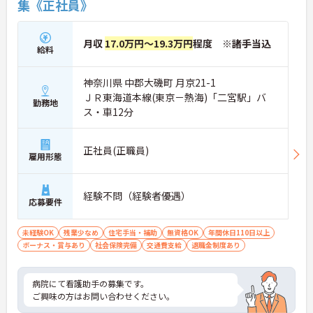
集《正社員》
月収
17.0万円～19.3万円
程度 ※諸手当込
給料
神奈川県 中郡大磯町 月京21-1
ＪＲ東海道本線(東京－熱海)「二宮駅」バ
勤務地
ス・車12分
正社員(正職員)
雇用形態
経験不問（経験者優遇）
応募要件
未経験OK
残業少なめ
住宅手当・補助
無資格OK
年間休日110日以上
ボーナス・賞与あり
社会保険完備
交通費支給
退職金制度あり
病院にて看護助手の募集です。
ご興味の方はお問い合わせください。