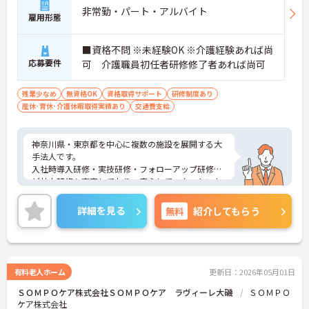
非常勤・パート・アルバイト
雇用形態
■資格不問 ※未経験OK ※介護経験あれば尚
応募要件
可 介護職員初任者研修修了者あれば尚可
残業少なめ
無資格OK
資格取得サポート
研修制度あり
産休･育休･介護休暇取得実績あり
交通費支給
神奈川県・東京都を中心に複数の施設を展開する大
手法人です。
入社時導入研修・実技研修・フォローアップ研修な
ど社内研修も充実しており、安心してスタートいた
だけます。
資格取得のための支援制度もあり、働きながらスキ
詳細を見る
無料
紹介してもらう
ルアップも目指せます。
施設形態が豊富なため、キャリアアップの際には
様々な業種での経験を積むこともできます。
ご興味ある方には、面接対策ポイントなど、さらに
詳細をお話しいたしますのでお気軽にご相談くださ
有料老人ホーム
更新日：2026年05月01日
い！
ＳＯＭＰＯケア株式会社ＳＯＭＰＯケア ラヴィーレ大磯
ＳＯＭＰＯ
ケア株式会社