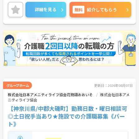
ご興味ある方には、面接対策ポイントなど、さらに
詳細をお話しいたしますのでお気軽にご相談くださ
詳細を見る
無料
紹介してもらう
い！
グループホーム
更新日：2026年08月07日
株式会社日本アメニティライフ協会花物語おおいそ
株式会社日本アメ
ニティライフ協会
【神奈川県/中郡大磯町】勤務日数・曜日相談可
◎土日祝手当あり★施設での介護職募集《パー
ト》