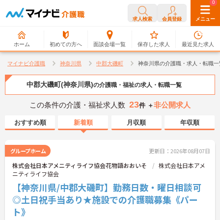
0
0
求人検索
会員登録
メニュー
ホーム
初めての方へ
面談会場一覧
保存した求人
最近見た求人
マイナビ介護職
神奈川県
中郡大磯町
神奈川県の介護職・求人・転職一
中郡大磯町(神奈川県)
の介護職・福祉の求人・転職一覧
23
この条件の介護・福祉求人数
非公開求人
件 ＋
おすすめ順
新着順
月収順
年収順
グループホーム
更新日：2026年08月07日
株式会社日本アメニティライフ協会花物語おおいそ
株式会社日本アメ
ニティライフ協会
【神奈川県/中郡大磯町】勤務日数・曜日相談可
◎土日祝手当あり★施設での介護職募集《パー
ト》