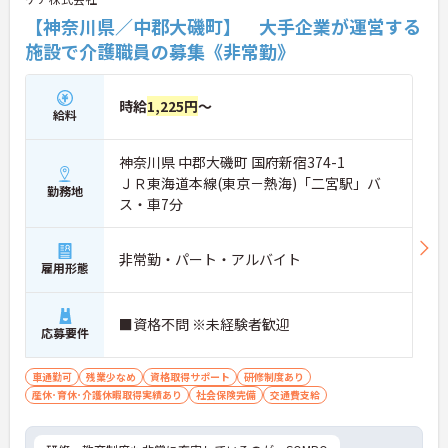
【神奈川県／中郡大磯町】 大手企業が運営する
施設で介護職員の募集《非常勤》
時給
1,225円
～
給料
神奈川県 中郡大磯町 国府新宿374-1
ＪＲ東海道本線(東京－熱海)「二宮駅」バ
勤務地
ス・車7分
非常勤・パート・アルバイト
雇用形態
■資格不問 ※未経験者歓迎
応募要件
車通勤可
残業少なめ
資格取得サポート
研修制度あり
産休･育休･介護休暇取得実績あり
社会保険完備
交通費支給