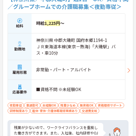
／グループホームでの介護職募集＜夜勤専従＞
時給
1,225円
～
給料
神奈川県 中郡大磯町 国府本郷1194-1
ＪＲ東海道本線(東京－熱海)「大磯駅」バ
勤務地
ス・車10分
非常勤・パート・アルバイト
雇用形態
■資格不問 ※未経験OK
応募要件
夜勤専従
車通勤可
未経験OK
残業少なめ
無資格OK
資格取得サポート
研修制度あり
産休･育休･介護休暇取得実績あり
交通費支給
残業が少ないので、ワークライフバランスを重視し
た働き方ができます。また、入社後、社内研修やOJ