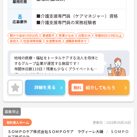
雇用形態
■介護支援専門員（ケアマネジャー）資格
応募要件
■介護支援専門員の実務経験者
駅から徒歩10分以内
車通勤可
残業少なめ
日勤のみ
年間休日110日以上
高収入
社会保険完備
交通費支給
退職金制度あり
地域の医療・福祉をトータルケアする法人を母体と
するグループ企業が運営する施設です！
年間休日数110日！残業も少なくプライベートも大
切にしながら働けます！
ご興味ある方には、面接のポイントなど、さらに詳
細をお話致しますのでお気軽にご相談ください。
詳細を見る
無料
紹介してもらう
募集停止
有料老人ホーム
更新日：2026年05月16日
ＳＯＭＰＯケア株式会社ＳＯＭＰＯケア ラヴィーレ大磯
ＳＯＭＰＯ
ケア株式会社