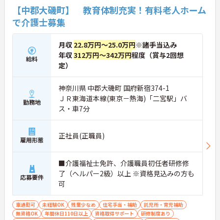
【中郡大磯町】 教育体制充実！有料老人ホーム
で介護士募集
月収
22.8万円～25.0万円
※諸手当込み
年収
312万円～342万円
程度（賞与2回想
給料
定）
神奈川県 中郡大磯町 国府新宿374-1
ＪＲ東海道本線(東京－熱海)「二宮駅」バ
勤務地
ス・車7分
正社員(正職員)
雇用形態
■介護福祉士免許、介護職員初任者研修修
了（ヘルパー2級）以上 ※資格見込みの方も
応募要件
可
車通勤可
未経験OK
残業少なめ
住宅手当・補助
託児所・育児補助
無資格OK
年間休日110日以上
資格取得サポート
研修制度あり