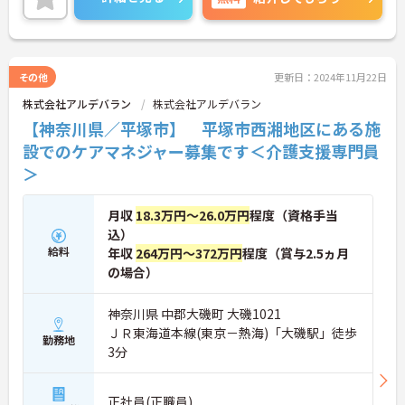
その他
更新日：2024年11月22日
株式会社アルデバラン
株式会社アルデバラン
【神奈川県／平塚市】 平塚市西湘地区にある施
設でのケアマネジャー募集です＜介護支援専門員
＞
月収
18.3万円～26.0万円
程度（資格手当
込）
給料
年収
264万円～372万円
程度（賞与2.5ヵ月
の場合）
神奈川県 中郡大磯町 大磯1021
ＪＲ東海道本線(東京－熱海)「大磯駅」徒歩
勤務地
3分
正社員(正職員)