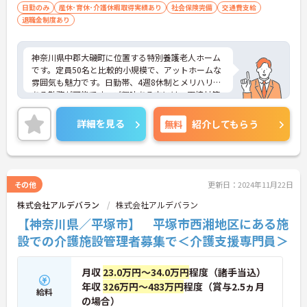
日勤のみ
産休･育休･介護休暇取得実績あり
社会保険完備
交通費支給
退職金制度あり
神奈川県中郡大磯町に位置する特別養護老人ホーム
です。定員50名と比較的小規模で、アットホームな
雰囲気も魅力です。日勤帯、4週8休制とメリハリの
ある勤務が可能です。ご興味ある方には、面接対策
ポイントなど、さらに詳細をお話しいたしますので
お気軽にご相談ください！
詳細を見る
無料
紹介してもらう
その他
更新日：2024年11月22日
株式会社アルデバラン
株式会社アルデバラン
【神奈川県／平塚市】 平塚市西湘地区にある施
設での介護施設管理者募集で＜介護支援専門員＞
月収
23.0万円～34.0万円
程度（諸手当込）
年収
326万円～483万円
程度（賞与2.5ヵ月
給料
の場合）