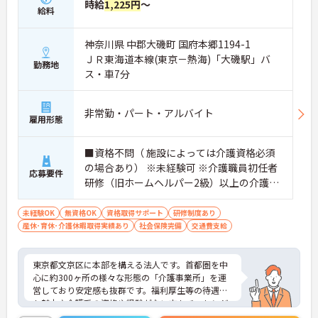
時給
1,225円
～
給料
神奈川県 中郡大磯町 国府本郷1194-1
ＪＲ東海道本線(東京－熱海)「大磯駅」バ
勤務地
ス・車7分
非常勤・パート・アルバイト
雇用形態
■資格不問（ 施設によっては介護資格必須
の場合あり） ※未経験可 ※介護職員初任者
応募要件
研修（旧ホームヘルパー2級）以上の介護資
格をお持ちの方優遇
未経験OK
無資格OK
資格取得サポート
研修制度あり
産休･育休･介護休暇取得実績あり
社会保険完備
交通費支給
東京都文京区に本部を構える法人です。首都圏を中
心に約300ヶ所の様々な形態の「介護事業所」を運
営しており安定感も抜群です。福利厚生等の待遇面
も魅力♪介護系の資格や経験がない方もチャレンジ
OK◎資格取得支援もあり働きながらスキルアップも