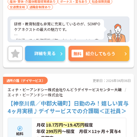
産休･育休･介護休暇取得実績あり
ボーナス・賞与あり
社会保険完備
交通費支給
退職金制度あり
研修・教育制度も非常に充実しているのが、SOMPO
ケアネクストの最大の魅力です。
「施設」での勤務経験が無い方にもオススメの、充
実の受け入れ態勢が完備されています。2016年4月
に東京都港区の本社近くに「研修センター」がOPE
詳細を見る
無料
紹介してもらう
N！模擬施設となっており、全職種共通でリアルな
研修が受けられます。このような取り組みも業界で
は非常にめずらしいものとなっており、社員思いの
環境がしっかりと完備されている企業ですので、長
く働くにはオススメの環境です。
通所介護（デイサービス）
更新日：2026年04月06日
エィチ・ビーアンドシー株式会社りんどうデイサービスセンター大磯
エィチ・ビーアンドシー株式会社
【神奈川県／中郡大磯町】日勤のみ！嬉しい賞与
4ヶ月実積♪デイサービスでの介護職＜正社員＞
月収
18.7万円～19.4万円
程度
年収
299万円
～程度 月収×12ヶ月＋賞与4
給料