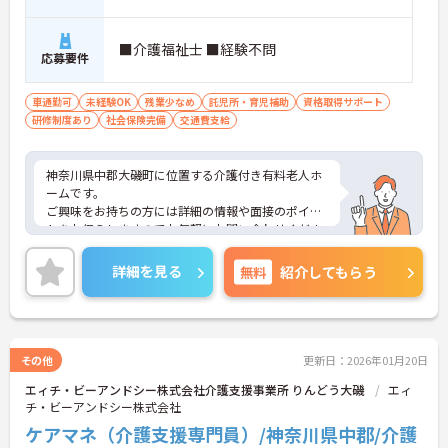
■介護福祉士 ■経験不問
応募要件
車通勤可
未経験OK
残業少なめ
託児所・育児補助
資格取得サポート
研修制度あり
社会保険完備
交通費支給
神奈川県中郡大磯町に位置する介護付き有料老人ホ
ームです。
ご興味をお持ちの方には詳細の情報や面接のポイン
トをお伝えしますのでお気軽にお問い合わせくださ
いませ。
詳細を見る
無料
紹介してもらう
その他
更新日：2026年01月20日
エィチ・ビーアンドシー株式会社介護支援事業所 りんどう大磯
エィ
チ・ビーアンドシー株式会社
ケアマネ（介護支援専門員）/神奈川県中郡/介護