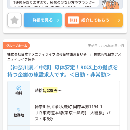
T研修がありますので、経験の少ない方やブランク
のある方でも安心してご勤務いただけます。ご興味
ある方には、面接のポイントなど、さらに詳細をお
話致しますのでお気軽にご相談ください。
詳細を見る
無料
紹介してもらう
グループホーム
更新日：2026年08月07日
株式会社日本アメニティライフ協会花物語おおいそ
株式会社日本アメ
ニティライフ協会
【神奈川県／中郡】母体安定！90以上の拠点を
持つ企業の施設求人です。＜日勤・非常勤＞
時給
1,225円
～
給料
神奈川県 中郡大磯町 国府本郷1194-1
ＪＲ東海道本線(東京－熱海)「大磯駅」バ
勤務地
ス・車8分