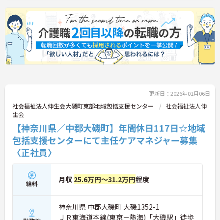
更新日：2026年01月06日
社会福祉法人伸生会大磯町東部地域包括支援センター
社会福祉法人伸
生会
【神奈川県／中郡大磯町】年間休日117日☆地域
包括支援センターにて主任ケアマネジャー募集
〈正社員〉
月収
25.6万円～31.2万円
程度
給料
神奈川県 中郡大磯町 大磯1352-1
ＪＲ東海道本線(東京－熱海)「大磯駅」徒歩