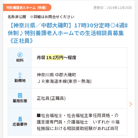
特別養護老人ホーム（特養）
更新日：2024年11月26日
名称非公開 ※詳細はお問合せください
【神奈川県／中郡大磯町】17時30分定時◎4週8
休制♪特別養護老人ホームでの生活相談員募集
《正社員》
月収
19.2万円
～程度
給料
神奈川県 中郡大磯町
勤務地
ＪＲ東海道本線(東京－熱海)
正社員(正職員)
雇用形態
■社会福祉士・社会福祉主事任用資格・介
護支援専門員・介護福祉士 いずれか ※福
応募要件
祉施設における相談援助経験があれば尚可