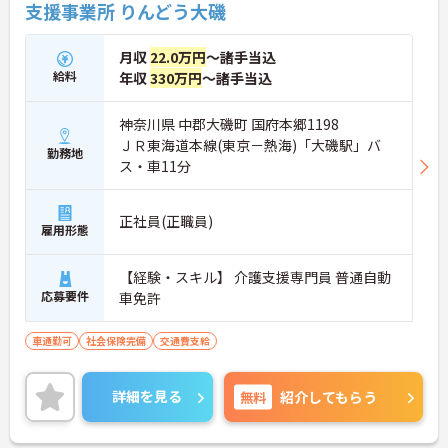
支援事業所 りんどう大磯
月収
22.0万円
～諸手当込
給料
年収
330万円
～諸手当込
神奈川県 中郡大磯町 国府本郷1198
ＪＲ東海道本線(東京－熱海)「大磯駅」バ
勤務地
ス・車11分
正社員(正職員)
雇用形態
【経験・スキル】 介護支援専門員 普通自動
応募要件
車免許
車通勤可
社会保険完備
交通費支給
詳細を見る
無料
紹介してもらう