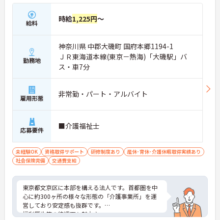
時給
1,225円
～
給料
神奈川県 中郡大磯町 国府本郷1194-1
ＪＲ東海道本線(東京－熱海)「大磯駅」バ
勤務地
ス・車7分
非常勤・パート・アルバイト
雇用形態
■介護福祉士
応募要件
未経験OK
資格取得サポート
研修制度あり
産休･育休･介護休暇取得実績あり
社会保険完備
交通費支給
東京都文京区に本部を構える法人です。首都圏を中
心に約300ヶ所の様々な形態の「介護事業所」を運
営しており安定感も抜群です。
福利厚生等の待遇面も魅力♪