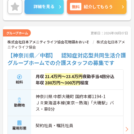
目指します。ご興味ある方には、面接対策ポイント
詳細を見る
無料
紹介してもらう
など、さらに詳細をお話しいたしますのでお気軽に
ご相談ください！
グループホーム
更新日：2026年08月07日
株式会社日本アメニティライフ協会花物語おおいそ
株式会社日本アメ
ニティライフ協会
【神奈川県／中郡】 認知症対応型共同生活介護
グループホームでの介護スタッフの募集です
月収
21.4万円～23.6万円
夜勤手当4回分込
給料
年収
280万円～300万円
程度
神奈川県 中郡大磯町 国府本郷1194-1
ＪＲ東海道本線(東京－熱海)「大磯駅」バ
勤務地
ス・車8分
契約社員・嘱託社員
雇用形態