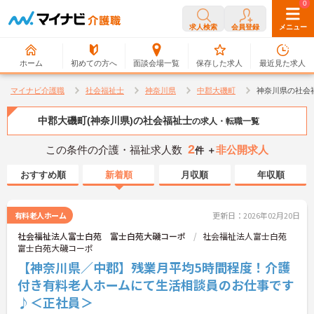
0
0
求人検索
会員登録
メニュー
ホーム
初めての方へ
面談会場一覧
保存した求人
最近見た求人
マイナビ介護職
社会福祉士
神奈川県
中郡大磯町
神奈川県の社会
中郡大磯町(神奈川県)の社会福祉士
の求人・転職一覧
2
この条件の介護・福祉求人数
非公開求人
件 ＋
おすすめ順
新着順
月収順
年収順
有料老人ホーム
更新日：2026年02月20日
社会福祉法人富士白苑 富士白苑大磯コーポ
社会福祉法人富士白苑
富士白苑大磯コーポ
【神奈川県／中郡】残業月平均5時間程度！介護
付き有料老人ホームにて生活相談員のお仕事です
♪＜正社員＞