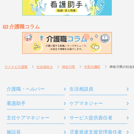
介護職コラム
マイナビ介護職
社会福祉士
神奈川県
中郡大磯町
神奈川県の社会
介護職・ヘルパー
生活相談員
看護助手
ケアマネジャー
主任ケアマネジャー
サービス提供責任者
施設長
児童発達支援管理責任者