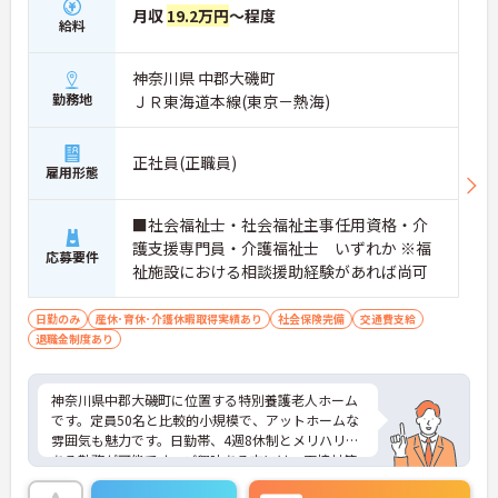
月収
19.2万円
～程度
給料
神奈川県 中郡大磯町
勤務地
ＪＲ東海道本線(東京－熱海)
正社員(正職員)
雇用形態
■社会福祉士・社会福祉主事任用資格・介
護支援専門員・介護福祉士 いずれか ※福
応募要件
祉施設における相談援助経験があれば尚可
日勤のみ
産休･育休･介護休暇取得実績あり
社会保険完備
交通費支給
退職金制度あり
神奈川県中郡大磯町に位置する特別養護老人ホーム
です。定員50名と比較的小規模で、アットホームな
雰囲気も魅力です。日勤帯、4週8休制とメリハリの
ある勤務が可能です。ご興味ある方には、面接対策
ポイントなど、さらに詳細をお話しいたしますので