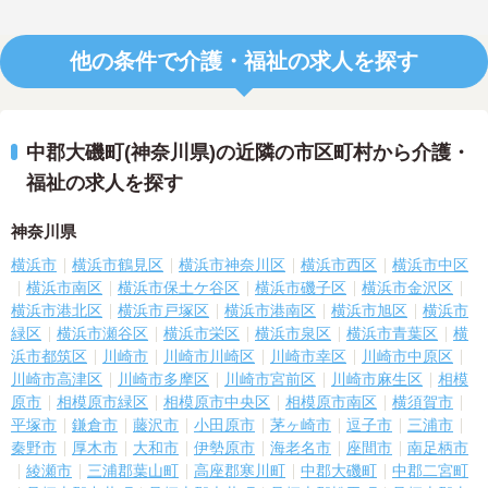
他の条件で介護・福祉の求人を探す
中郡大磯町(神奈川県)の近隣の市区町村から介護・
福祉の求人を探す
神奈川県
横浜市
横浜市鶴見区
横浜市神奈川区
横浜市西区
横浜市中区
横浜市南区
横浜市保土ケ谷区
横浜市磯子区
横浜市金沢区
横浜市港北区
横浜市戸塚区
横浜市港南区
横浜市旭区
横浜市
緑区
横浜市瀬谷区
横浜市栄区
横浜市泉区
横浜市青葉区
横
浜市都筑区
川崎市
川崎市川崎区
川崎市幸区
川崎市中原区
川崎市高津区
川崎市多摩区
川崎市宮前区
川崎市麻生区
相模
原市
相模原市緑区
相模原市中央区
相模原市南区
横須賀市
平塚市
鎌倉市
藤沢市
小田原市
茅ヶ崎市
逗子市
三浦市
秦野市
厚木市
大和市
伊勢原市
海老名市
座間市
南足柄市
綾瀬市
三浦郡葉山町
高座郡寒川町
中郡大磯町
中郡二宮町