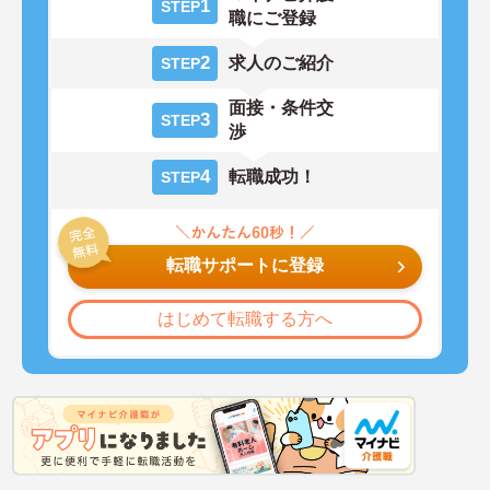
1
STEP
職にご登録
2
求人のご紹介
STEP
面接・条件交
3
STEP
渉
4
転職成功！
STEP
転職サポートに登録
はじめて転職する方へ