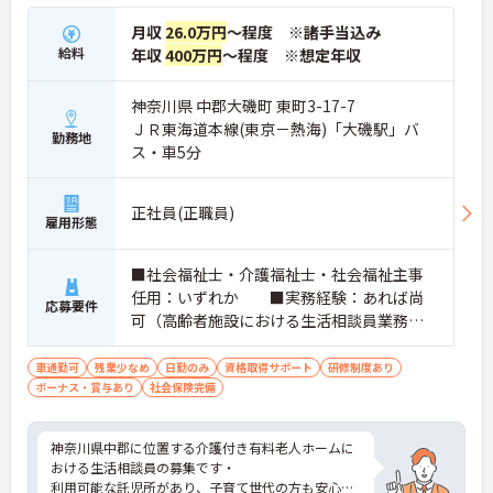
月収
26.0万円
～程度 ※諸手当込み
給料
年収
400万円
～程度 ※想定年収
神奈川県 中郡大磯町 東町3-17-7
ＪＲ東海道本線(東京－熱海)「大磯駅」バ
勤務地
ス・車5分
正社員(正職員)
雇用形態
■社会福祉士・介護福祉士・社会福祉主事
任用：いずれか ■実務経験：あれば尚
応募要件
可（高齢者施設における生活相談員業務経
験） ※PCスキル：介護ソフト操作、表
作成、案内文作成等が出来る程度のスキ
車通勤可
残業少なめ
日勤のみ
資格取得サポート
研修制度あり
ボーナス・賞与あり
ル ■普通自動車運転免許（AT限定
社会保険完備
可）：必須
神奈川県中郡に位置する介護付き有料老人ホームに
おける生活相談員の募集です・
利用可能な託児所があり、子育て世代の方も安心し