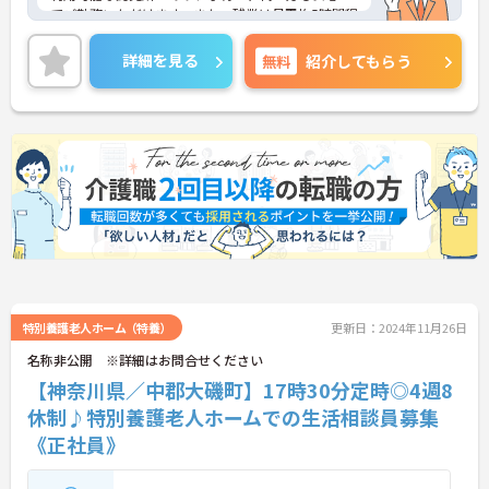
てご勤務いただけます。また、残業は月平均5時間程
度です。ワークライフバランスを保ちながらご勤務
いただけます。
詳細を見る
無料
紹介してもらう
ご興味のある方には、面接対策ポイントなど、さら
に詳細をご案内しますのでお気軽にご相談くださ
い！
特別養護老人ホーム（特養）
更新日：2024年11月26日
名称非公開 ※詳細はお問合せください
【神奈川県／中郡大磯町】17時30分定時◎4週8
休制♪特別養護老人ホームでの生活相談員募集
《正社員》