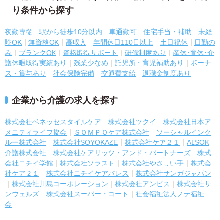
り条件から探す
夜勤専従
駅から徒歩10分以内
車通勤可
住宅手当・補助
未経
験OK
無資格OK
高収入
年間休日110日以上
土日祝休
日勤の
み
ブランクOK
資格取得サポート
研修制度あり
産休･育休･介
護休暇取得実績あり
残業少なめ
託児所・育児補助あり
ボーナ
ス・賞与あり
社会保険完備
交通費支給
退職金制度あり
企業から介護の求人を探す
株式会社ベネッセスタイルケア
株式会社ツクイ
株式会社日本ア
メニティライフ協会
ＳＯＭＰＯケア株式会社
ソーシャルインク
ルー株式会社
株式会社SOYOKAZE
株式会社ケア２１
ALSOK
介護株式会社
株式会社ケアリッツ・アンド・パートナーズ
株式
会社ニチイ学館
株式会社ソラスト
株式会社やさしい手
株式会
社ケア２１
株式会社ニチイケアパレス
株式会社サンガジャパン
株式会社川島コーポレーション
株式会社アンビス
株式会社サ
ンウェルズ
株式会社スーパー・コート
社会福祉法人ノテ福祉
会