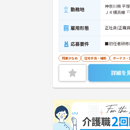
神奈川県 平塚
勤務地
ＪＲ横浜線「
雇用形態
正社員(正職員
応募要件
■初任者研修
残業少なめ
住宅手当・補助
ボーナス・
詳細を