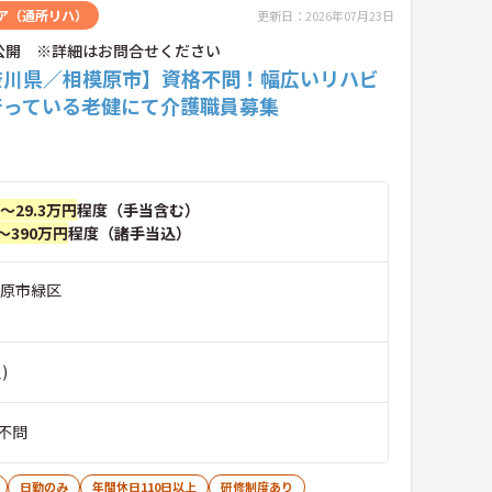
ア（通所リハ）
更新日：2026年07月23日
公開 ※詳細はお問合せください
奈川県／相模原市】資格不問！幅広いリハビ
行っている老健にて介護職員募集
円～29.3万円
程度（手当含む）
～390万円
程度（諸手当込）
模原市緑区
)
不問
日勤のみ
年間休日110日以上
研修制度あり