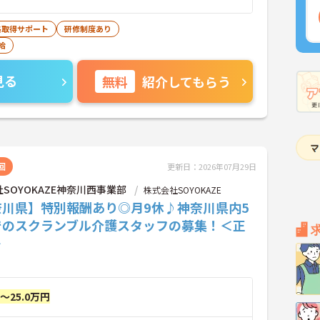
格取得サポート
研修制度あり
給
見る
無料
紹介してもらう
回
更新日：2026年07月29日
SOYOKAZE神奈川西事業部
株式会社SOYOKAZE
奈川県】特別報酬あり◎月9休♪神奈川県内5
でのスクランブル介護スタッフの募集！＜正
＞
円～25.0万円