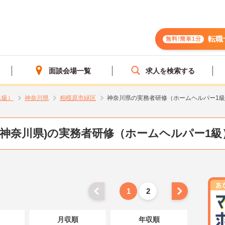
転職
無料!簡単1分
面談会場一覧
求人を検索する
1級）
神奈川県
相模原市緑区
神奈川県の実務者研修（ホームヘルパー1
(神奈川県)の実務者研修（ホームヘルパー1級
1
2
月収順
年収順