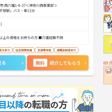
市 西八幡1-6-27＜神奈川西事業部＞
平塚駅」バス・車11分
)
以上の資格をお持ちの方 ■介護経験不問
賞与あり
社会保険完備
交通費支給
退職金制度あり
見る
無料
紹介してもらう