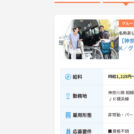
グルー
名称非
【神
K／
給料
時給
1,225円
神奈川県 相
勤務地
ＪＲ横浜線
雇用形態
非常勤・パー
応募要件
■資格不問