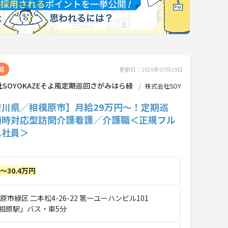
回
更新日：2026年07月29日
SOYOKAZEそよ風定期巡回さがみはら緑
株式会社SOY
奈川県／相模原市】月給29万円～！定期巡
随時対応型訪問介護看護／介護職＜正規フル
ム社員＞
円～30.4万円
原市緑区 二本松4-26-22 第一ユーハンビル101
相原駅」バス・車5分