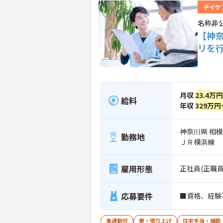
デイケ
名称非
【神
リを
月収
23.4万
給料
年収
329万円
神奈川県 相
勤務地
ＪＲ横浜線
雇用形態
正社員(正職員
応募要件
■資格、経験
車通勤可
寮・借り上げ
住宅手当・補助