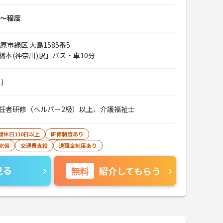
～程度
原市緑区 大島1585番5
橋本(神奈川)駅」バス・車10分
)
任者研修（ヘルパー2級）以上、介護福祉士
間休日110日以上
研修制度あり
完備
交通費支給
退職金制度あり
見る
無料
紹介してもらう