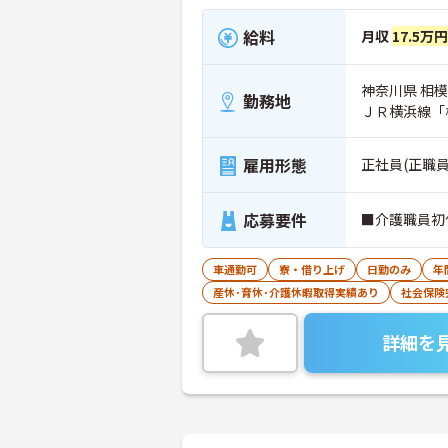
給料
月収
17.5万円
神奈川県 相模
勤務地
ＪＲ横浜線「
雇用形態
正社員(正職員
応募要件
■介護職員初
車通勤可
寮・借り上げ
日勤のみ
年
産休･育休･介護休暇取得実績あり
社会保険
詳細を