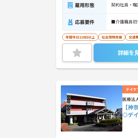
雇用形態
契約社員・嘱
応募要件
■介護職員初
年間休日110日以上
社会保険完備
交通
詳細を
デイケ
医療法
【神奈
◎デ