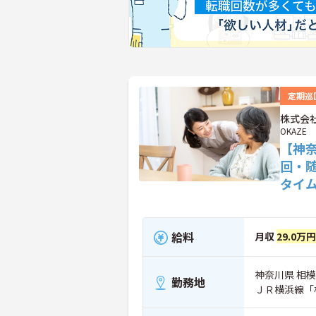
定期巡
株式会社
OKAZE
【神
回・
タイ
給料
月収
29.0万
神奈川県 相模
勤務地
ＪＲ横浜線「