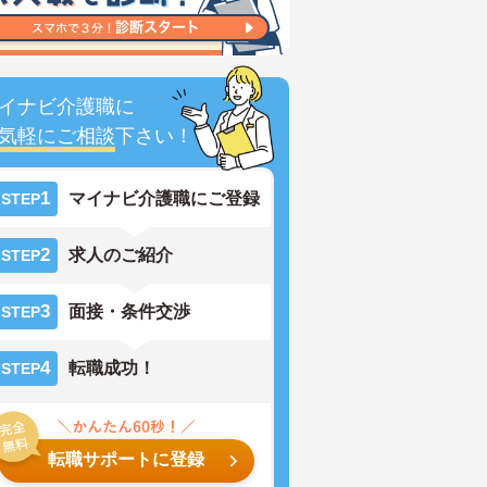
イナビ介護職に
気軽にご相談
下さい！
1
マイナビ介護職にご登録
STEP
2
求人のご紹介
STEP
3
面接・条件交渉
STEP
4
転職成功！
STEP
転職サポートに登録