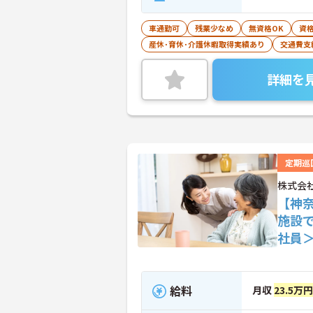
車通勤可
残業少なめ
無資格OK
資
産休･育休･介護休暇取得実績あり
交通費支
詳細を
定期巡
株式会社
【神
施設
社員
給料
月収
23.5万