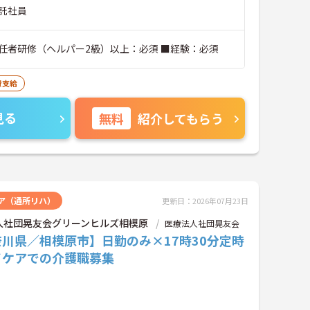
託社員
任者研修（ヘルパー2級）以上：必須 ■経験：必須
費支給
見る
無料
紹介してもらう
ア（通所リハ）
更新日：2026年07月23日
人社団晃友会グリーンヒルズ相模原
医療法人社団晃友会
川県／相模原市】日勤のみ×17時30分定時
イケアでの介護職募集