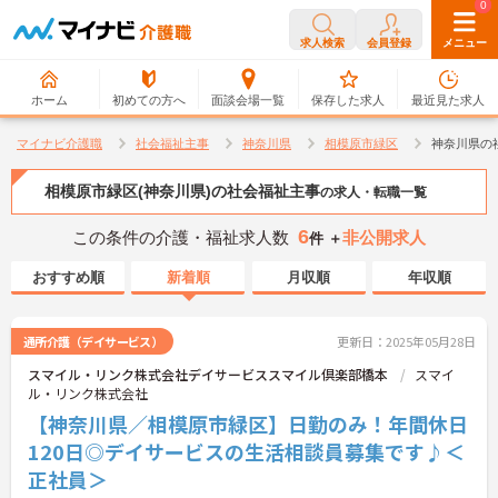
0
0
求人検索
会員登録
メニュー
ホーム
初めての方へ
面談会場一覧
保存した求人
最近見た求人
マイナビ介護職
社会福祉主事
神奈川県
相模原市緑区
神奈川県の
相模原市緑区(神奈川県)の社会福祉主事
の求人・転職一覧
6
この条件の介護・福祉求人数
非公開求人
件 ＋
おすすめ順
新着順
月収順
年収順
通所介護（デイサービス）
更新日：2025年05月28日
スマイル・リンク株式会社デイサービススマイル倶楽部橋本
スマイ
ル・リンク株式会社
【神奈川県／相模原市緑区】日勤のみ！年間休日
120日◎デイサービスの生活相談員募集です♪＜
正社員＞