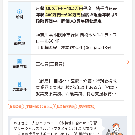
月収
29.0万円～43.5万円
程度 諸手当込み
年収
400万円～600万円
程度※理論年収は5
給料
段階評価中、評価3の賞与額を想定
神奈川県 相模原市緑区 西橋本5-1-1 ラ・フ
ロールSC 4F
勤務地
ＪＲ横浜線「橋本(神奈川)駅」徒歩13分
正社員(正職員)
雇用形態
【必須】 ■福祉・医療・介護・特別支援教
育業界で実務経験が5年以上ある方（相談・
応募要件
就業支援業務、介護業務、特別支援教育な
ど） ■児童発達支援管理責任者研修受講者
日勤のみ
年間休日110日以上
社会保険完備
交通費支給
お子さま一人ひとりのニーズや特性に合わせて学習
やソーシャルスキルアップをメインとした授業でお
子さまの成長をサポートをします。「利用者8,000