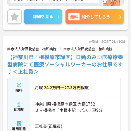
名以上、全国100教室以上」と多くの指導実績を通
して培ったノウハウもあり、満足度の高いサービス
の提供とともに、自身の療育分野でのスキル向上も
詳細を見る
無料
紹介してもらう
目指せます。年間休日は120日前後とプライベート
との両立もしやすいです。
ご興味のある方はお気軽にお問い合わせ下さい。さ
らに詳細などお伝えします！
更新日：2025年01月10日
医療法人財団愛慈会 相和病院
医療法人財団愛慈会 相和病院
【神奈川県／相模原市緑区】日勤のみ◎医療療養
型病院にて医療ソーシャルワーカーのお仕事です
♪＜正社員＞
月収
24.2万円～27.3万円
程度
給料
神奈川県 相模原市緑区 大島1752
勤務地
ＪＲ相模線「南橋本駅」バス・車9分
正社員(正職員)
雇用形態