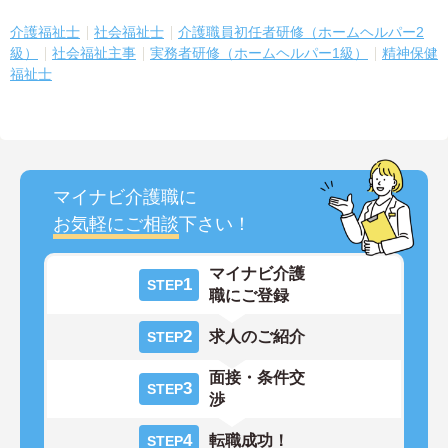
介護福祉士
社会福祉士
介護職員初任者研修（ホームヘルパー2
級）
社会福祉主事
実務者研修（ホームヘルパー1級）
精神保健
福祉士
マイナビ介護職に
お気軽にご相談
下さい！
マイナビ介護
1
STEP
職にご登録
2
求人のご紹介
STEP
面接・条件交
3
STEP
渉
4
転職成功！
STEP