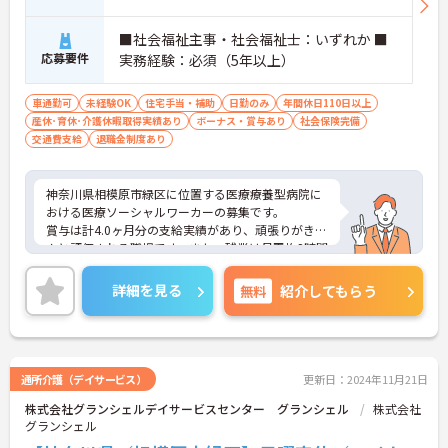
■社会福祉主事・社会福祉士：いずれか ■
応募要件
実務経験：必須（5年以上）
車通勤可
未経験OK
住宅手当・補助
日勤のみ
年間休日110日以上
産休･育休･介護休暇取得実績あり
ボーナス・賞与あり
社会保険完備
交通費支給
退職金制度あり
神奈川県相模原市緑区に位置する医療療養型病院に
おける医療ソーシャルワーカーの募集です。
賞与は計4.0ヶ月分の支給実績があり、頑張りがきち
んと評価される職場です。また、残業は月平均2時間
程度と少なめです。ワークライフバランスを保ちな
がらご勤務いただけます。
詳細を見る
無料
紹介してもらう
ご興味のある方には、面接対策ポイントなど、さら
に詳細をご案内しますのでお気軽にご相談くださ
い！
通所介護（デイサービス）
更新日：2024年11月21日
株式会社グランシェルデイサービスセンター グランシェル
株式会社
グランシェル