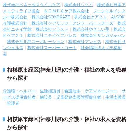
株式会社ベネッセスタイルケア
株式会社ツクイ
株式会社日本ア
メニティライフ協会
ＳＯＭＰＯケア株式会社
ソーシャルインク
ルー株式会社
株式会社SOYOKAZE
株式会社ケア２１
ALSOK
介護株式会社
株式会社ケアリッツ・アンド・パートナーズ
株式
会社ニチイ学館
株式会社ソラスト
株式会社やさしい手
株式会
社ケア２１
株式会社ニチイケアパレス
株式会社サンガジャパン
株式会社川島コーポレーション
株式会社アンビス
株式会社サ
ンウェルズ
株式会社スーパー・コート
社会福祉法人ノテ福祉
会
相模原市緑区(神奈川県)の介護・福祉の求人を職種
から探す
介護職・ヘルパー
生活相談員
看護助手
ケアマネージャー
サ
ービス提供責任者
施設長
児童発達支援管理責任者
生活支援員
管理者
相模原市緑区(神奈川県)の介護・福祉の求人を資格
から探す