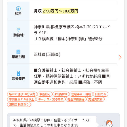
月収
27.0万円～30.0万円
給料
神奈川県 相模原市緑区 橋本2-20-23 エルド
ラド1F
勤務地
ＪＲ横浜線「橋本(神奈川)駅」徒歩8分
正社員(正職員)
雇用形態
■介護福祉士・社会福祉士・社会福祉主事
任用・精神保健福祉士：いずれか必須 ■普
応募要件
通自動車運転免許：必須 ■経験：不問
駅から徒歩10分以内
車通勤可
未経験OK
住宅手当・補助
日勤のみ
年間休日110日以上
ボーナス・賞与あり
社会保険完備
交通費支給
退職金制度あり
神奈川県／相模原市緑区に位置するデイサービスに
て、生活相談員としてのお仕事となります。