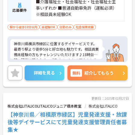
■介護福祉士・社会福祉士・社会福祉士主
事いずれか ■普通自動車免許（運転必須）
応募要件
※相談員未経験OK
駅から徒歩10分以内
未経験OK
日勤のみ
社会保険完備
神奈川県横浜市緑区に位置するデイサービスです。
最寄り駅より徒歩5分と好立地も魅力です。相談員業
務未経験の方もチャレンジいただけます♪18時台定
時、残業は基本なく、プライベートとの両立もしや
すい環境です。ご興味のある方には、面接対策ポイ
ントなど、さらに詳細をお話ししますのでお気軽に
詳細を見る
無料
紹介してもらう
ご相談ください！
更新日：2025年02月27日
株式会社LITALICOLITALICOジュニア橋本教室
株式会社LITALICO
【神奈川県／相模原市緑区】児童発達支援・放課
後等デイサービスにて児童発達支援管理責任者募
集★