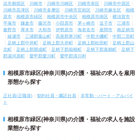
浜市都筑区
川崎市
川崎市川崎区
川崎市幸区
川崎市中原区
川崎市高津区
川崎市多摩区
川崎市宮前区
川崎市麻生区
相模
原市
相模原市緑区
相模原市中央区
相模原市南区
横須賀市
平塚市
鎌倉市
藤沢市
小田原市
茅ヶ崎市
逗子市
三浦市
秦野市
厚木市
大和市
伊勢原市
海老名市
座間市
南足柄市
綾瀬市
三浦郡葉山町
高座郡寒川町
中郡大磯町
中郡二宮町
足柄上郡中井町
足柄上郡大井町
足柄上郡松田町
足柄上郡山
北町
足柄上郡開成町
足柄下郡箱根町
足柄下郡真鶴町
足柄下
郡湯河原町
愛甲郡愛川町
愛甲郡清川村
相模原市緑区(神奈川県)の介護・福祉の求人を雇用
形態から探す
正社員(正職員)
契約社員・嘱託社員
非常勤・パート・アルバイ
ト
相模原市緑区(神奈川県)の介護・福祉の求人を施設
業態から探す