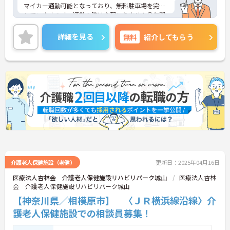
マイカー通勤可能となっており、無料駐車場を完備
していますのｄ、通勤の際は心配いりません◎年間
休日120日と豊富にあるので、プライベートも充実
できます♪ご興味ある方は面接ポイントをお伝えし
詳細を見る
無料
紹介してもらう
ますので、お気軽にお問い合わせください♪
介護老人保健施設（老健）
更新日：2025年04月16日
医療法人杏林会 介護老人保健施設リハビリパーク城山
医療法人杏林
会 介護老人保健施設リハビリパーク城山
【神奈川県／相模原市】 〈ＪＲ横浜線沿線〉介
護老人保健施設での相談員募集！