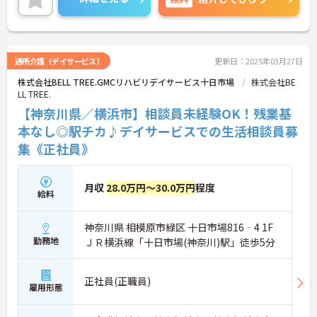
通所介護（デイサービス）
更新日：2025年03月27日
株式会社BELL TREE.GMCリハビリデイサービス十日市場
株式会社BE
LL TREE.
【神奈川県／横浜市】相談員未経験OK！残業基
本なし◎駅チカ♪デイサービスでの生活相談員募
集《正社員》
月収
28.0万円～30.0万円
程度
給料
神奈川県 相模原市緑区 十日市場816‐4 1F
勤務地
ＪＲ横浜線「十日市場(神奈川)駅」徒歩5分
正社員(正職員)
雇用形態