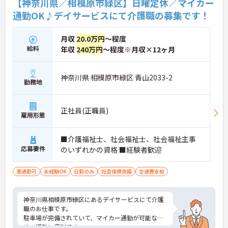
【神奈川県／相模原市緑区】日曜定休／マイカー
通勤OK♪デイサービスにて介護職の募集です！
月収
20.0万円
～程度
給料
年収
240万円
～程度※月収×12ヶ月
神奈川県 相模原市緑区 青山2033-2
勤務地
正社員(正職員)
雇用形態
■介護福祉士、社会福祉士、社会福祉主事
応募要件
のいずれかの資格 ■経験者歓迎
車通勤可
未経験OK
日勤のみ
社会保険完備
交通費支給
神奈川県相模原市緑区にあるデイサービスにて介護
職のお仕事です。
駐車場が完備されていて、マイカー通勤が可能なた
め、通勤に便利です。