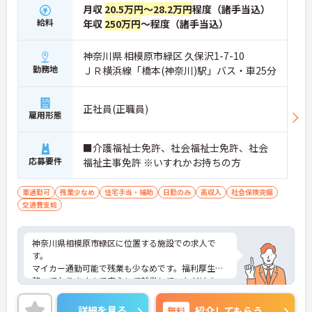
月収
20.5万円～28.2万円
程度（諸手当込）
給料
年収
250万円
～程度（諸手当込）
神奈川県 相模原市緑区 久保沢1-7-10
勤務地
ＪＲ横浜線「橋本(神奈川)駅」バス・車25分
正社員(正職員)
雇用形態
■介護福祉士免許、社会福祉士免許、社会
応募要件
福祉主事免許 ※いすれかお持ちの方
車通勤可
残業少なめ
住宅手当・補助
日勤のみ
高収入
社会保険完備
交通費支給
神奈川県相模原市緑区に位置する施設での求人で
す。
マイカー通勤可能で残業も少なめです。福利厚生も
整っておりますので安心して就業していただけま
す。
ご興味ある方は是非お問い合わせ下さい。
詳細を見る
無料
紹介してもらう