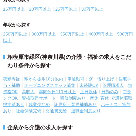
15万円以上
20万円以上
25万円以上
30万円以上
年収から探す
250万円以上
300万円以上
350万円以上
400万円以上
500万円
以上
相模原市緑区(神奈川県)の介護・福祉の求人をこだ
わり条件から探す
夜勤専従
駅から徒歩10分以内
車通勤可
寮・借り上げ
住宅手
当・補助
オープニングスタッフ募集
未経験OK
管理職求人
無
資格OK
高収入
年間休日110日以上
土日祝休
日勤のみ
ブラ
ンクOK
資格取得サポート
研修制度あり
産休･育休･介護休暇取
得実績あり
残業少なめ
託児所・育児補助あり
ボーナス・賞与
あり
社会保険完備
交通費支給
退職金制度あり
企業から介護の求人を探す