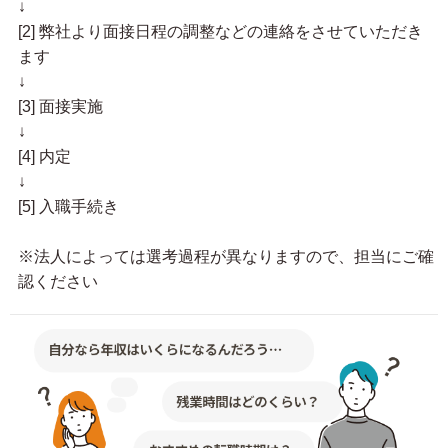
↓
[2] 弊社より面接日程の調整などの連絡をさせていただき
ます
↓
[3] 面接実施
↓
[4] 内定
↓
[5] 入職手続き
※法人によっては選考過程が異なりますので、担当にご確
認ください