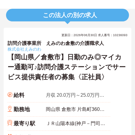
この法人の別の求人
更新日：2026年06月30日 求人番号：10236093
訪問介護事業所 えみのわ倉敷の介護職求人
株式会社えみのわ
【岡山県／倉敷市】日勤のみ◎マイカ
ー通勤可♪訪問介護ステーションでサー
ビス提供責任者の募集〈正社員〉
給料
月収 20.0万円～25.0万円程度
勤務地
岡山県 倉敷市 片島町360-4 SANWA101号室
最寄り駅
ＪＲ山陽本線(神戸－門司)「西阿知駅」バス・車10分