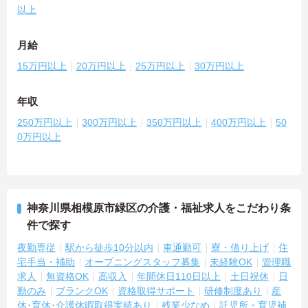
以上
月給
15万円以上
20万円以上
25万円以上
30万円以上
年収
250万円以上
300万円以上
350万円以上
400万円以上
50
0万円以上
神奈川県相模原市緑区の介護・福祉求人をこだわり条
件で探す
夜勤専従
駅から徒歩10分以内
車通勤可
寮・借り上げ
住
宅手当・補助
オープニングスタッフ募集
未経験OK
管理職
求人
無資格OK
高収入
年間休日110日以上
土日祝休
日
勤のみ
ブランクOK
資格取得サポート
研修制度あり
産
休･育休･介護休暇取得実績あり
残業少なめ
託児所・育児補