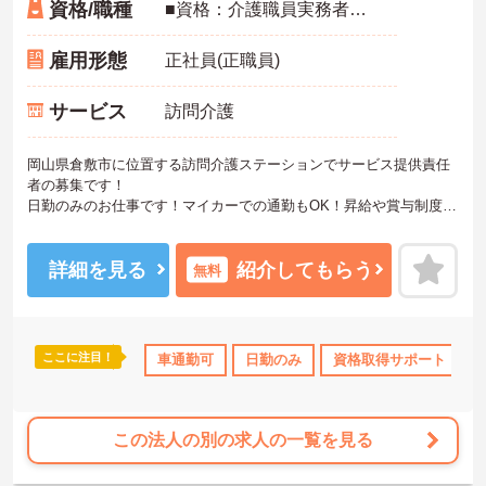
資格/職種
■資格：介護職員実務者研修（ヘルパー1級）以上必須 ■普通自動車免許必須（ＡＴ限定可） ■経験必須
雇用形態
正社員(正職員)
サービス
訪問介護
岡山県倉敷市に位置する訪問介護ステーションでサービス提供責任
者の募集です！
日勤のみのお仕事です！マイカーでの通勤もOK！昇給や賞与制度が
あり、頑張りが評価されてしっかりと還元されます。フォロー体制
もあり、経験に関わらず安心してスタートできます。
こちらの求人にご興味がございましたら面接のポイントもお伝えし
詳細を見る
紹介してもらう
無料
ますので是非ご応募お待ちしております。
ここに注目！
車通勤可
日勤のみ
資格取得サポート
この法人の別の求人の一覧を見る