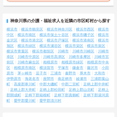
神奈川県の介護・福祉求人を近隣の市区町村から探す
横浜市
横浜市鶴見区
横浜市神奈川区
横浜市西区
横浜市
中区
横浜市南区
横浜市保土ケ谷区
横浜市磯子区
横浜市
金沢区
横浜市港北区
横浜市戸塚区
横浜市港南区
横浜市
旭区
横浜市緑区
横浜市瀬谷区
横浜市栄区
横浜市泉区
横浜市青葉区
横浜市都筑区
川崎市
川崎市川崎区
川崎市
幸区
川崎市中原区
川崎市高津区
川崎市多摩区
川崎市宮
前区
川崎市麻生区
相模原市
相模原市緑区
相模原市中央
区
相模原市南区
横須賀市
平塚市
鎌倉市
藤沢市
小田
原市
茅ヶ崎市
逗子市
三浦市
秦野市
厚木市
大和市
伊勢原市
海老名市
座間市
南足柄市
綾瀬市
三浦郡葉山
町
高座郡寒川町
中郡大磯町
中郡二宮町
足柄上郡中井町
足柄上郡大井町
足柄上郡松田町
足柄上郡山北町
足柄上
郡開成町
足柄下郡箱根町
足柄下郡真鶴町
足柄下郡湯河原
町
愛甲郡愛川町
愛甲郡清川村