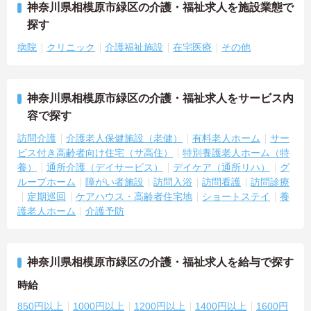
神奈川県相模原市緑区の介護・福祉求人を施設業態で
探す
病院
クリニック
介護福祉施設
在宅医療
その他
神奈川県相模原市緑区の介護・福祉求人をサービス内
容で探す
訪問介護
介護老人保健施設（老健）
有料老人ホーム
サー
ビス付き高齢者向け住宅（サ高住）
特別養護老人ホーム（特
養）
通所介護（デイサービス）
デイケア（通所リハ）
グ
ループホーム
障がい者施設
訪問入浴
訪問看護
訪問診療
定期巡回
ケアハウス・高齢者住宅地
ショートステイ
養
護老人ホーム
介護予防
神奈川県相模原市緑区の介護・福祉求人を給与で探す
時給
850円以上
1000円以上
1200円以上
1400円以上
1600円