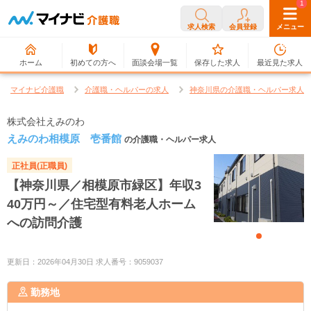
0
1
求人検索
会員登録
メニュー
ホーム
初めての方へ
面談会場一覧
保存した求人
最近見た求人
マイナビ介護職
介護職・ヘルパーの求人
神奈川県の介護職・ヘルパー求人
株式会社えみのわ
えみのわ相模原 壱番館
の介護職・ヘルパー求人
正社員(正職員)
【神奈川県／相模原市緑区】年収3
40万円～／住宅型有料老人ホーム
への訪問介護
更新日：2026年04月30日 求人番号：9059037
勤務地