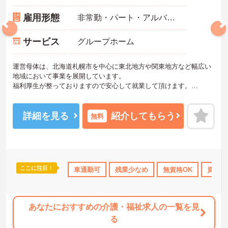
雇用形態
非常勤・パート・アルバイト
サービス
グループホーム
運営母体は、北海道札幌市を中心に東北地方や関東地方など幅広い
地域において事業を展開しています。
福利厚生が整っておりますので安心して就業して頂けます。
ご興味のある方はお気軽にお問い合わせ下さい。
詳細を見る
紹介してもらう
無料
ここに注目！
年間休日110日以上
研修制度あり
車通勤可
残業少なめ
産休･育休･介護休暇取得実績あり
無資格OK
資格取
あなたにおすすめの介護・福祉求人の一覧を見
る