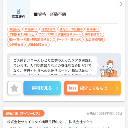
■資格・経験不問
応募要件
車通勤可
未経験OK
残業少なめ
託児所・育児補助
無資格OK
年間休日110日以上
ブランクOK
資格取得サポート
研修制度あり
産休･育休･介護休暇取得実績あり
ボーナス・賞与あり
社会保険完備
交通費支給
退職金制度あり
ご入居者さま一人ひとりに寄り添ったケアを実践し
ています。入浴や着替えなどの身体的な介助だけで
なく、旅行や外食への外出サポート、趣味活動の企
画など、「その人らしい生活」を彩るお手伝いがで
きるのが大きな特徴です。「生活の楽しみ」を一緒
に共有し、笑顔を引き出すことができるため、日々
詳細を見る
無料
紹介してもらう
の業務を通じて深いやりがいを感じることができま
す。
＜手厚い研修とサポート体制＞入社時には研修施設
での7日間の集合研修があり、基礎からしっかり学
べます。現場配属後も、先輩職員が一緒に行うOJT
通所介護（デイサービス）
更新日：2026年08月06日
研修で丁寧に業務を教えるので、独り立ちまで安心
株式会社ツクイツクイ横浜日野中央
株式会社ツクイ
してステップアップできます。入社後のフォローア
ップ研修も定期的にあり、悩みや不安を解消しなが