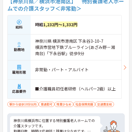
【神奈川県／横浜市港南区】 特別養護老人ホー
ムでの介護スタッフ＜非常勤＞
時給
1,232円～1,332円
給料
神奈川県 横浜市港南区 下永谷3-10-7
横浜市営地下鉄ブルーライン(あざみ野－湘
勤務地
南台)「下永谷駅」徒歩9分
非常勤・パート・アルバイト
雇用形態
■介護職員初任者研修（ヘルパー2級）以上
応募要件
駅から徒歩10分以内
車通勤可
残業少なめ
社会保険完備
交通費支給
神奈川県横浜市に位置する特別養護老人ホームでの
介護スタッフです。
勤務日数、時間は応相談！残業は少なめです。