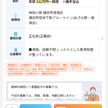
受講できる専門の教育体制が整っています
給料
年収
321万円
～程度 ※諸手当込
・日々の業務と両立しながらスキルを高められ将来
的な役割拡大やリーダー職への挑戦を目指せます
神奈川県 横浜市港南区
横浜市営地下鉄ブルーライン(あざみ野－湘
【残業の少なさと柔軟な支援制度で介護福祉士とし
勤務地
て長く働き続けられます】
南台)
・残業は月平均10時間程度に抑えられておりワーク
ライフバランスを保ちながら勤務できます
正社員(正職員)
雇用形態
■資格、経験不問 しっかりとした教育制度
応募要件
が整っています。
車通勤可
未経験OK
残業少なめ
住宅手当・補助
無資格OK
年間休日110日以上
産休･育休･介護休暇取得実績あり
ボーナス・賞与あり
社会保険完備
交通費支給
退職金制度あり
精神科病院にて看護助手の募集です。
今回の募集では、資格、経験、年齢は問いません。
経験が浅い方でも利用者の皆さまが安心して過ごせ
る空間づくりにチャレンジしてみませんか？