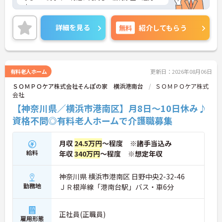
す。
ご興味ある方には、面接対策ポイントなど、さらに
詳細をお話しいたしますのでお気軽にご相談くださ
詳細を見る
無料
紹介してもらう
い。
有料老人ホーム
更新日：2026年08月06日
ＳＯＭＰＯケア株式会社そんぽの家 横浜港南台
ＳＯＭＰＯケア株式
会社
【神奈川県／横浜市港南区】月8日～10日休み♪
資格不問◎有料老人ホームで介護職募集
月収
24.5万円
～程度 ※諸手当込み
給料
年収
340万円
～程度 ※想定年収
神奈川県 横浜市港南区 日野中央2-32-46
勤務地
ＪＲ根岸線「港南台駅」バス・車6分
正社員(正職員)
雇用形態