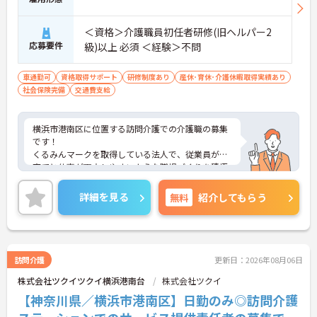
＜資格＞介護職員初任者研修(旧ヘルパー2
応募要件
級)以上 必須 ＜経験＞不問
車通勤可
資格取得サポート
研修制度あり
産休･育休･介護休暇取得実績あり
社会保険完備
交通費支給
横浜市港南区に位置する訪問介護での介護職の募集
です！
くるみんマークを取得している法人で、従業員が子
育てと仕事が両立しやすいような職場づくりを積極
的に行っています。
ご興味ある方には、面接対策ポイントなど、さらに
詳細を見る
無料
紹介してもらう
詳細をお話しいたしますのでお気軽にご相談くださ
い！
訪問介護
更新日：2026年08月06日
株式会社ツクイツクイ横浜港南台
株式会社ツクイ
【神奈川県／横浜市港南区】日勤のみ◎訪問介護