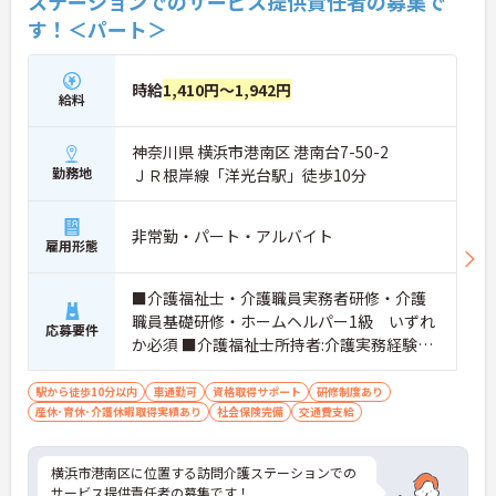
ステーションでのサービス提供責任者の募集で
す！＜パート＞
時給
1,410円～1,942円
給料
神奈川県 横浜市港南区 港南台7-50-2
勤務地
ＪＲ根岸線「洋光台駅」徒歩10分
非常勤・パート・アルバイト
雇用形態
■介護福祉士・介護職員実務者研修・介護
職員基礎研修・ホームヘルパー1級 いずれ
応募要件
か必須 ■介護福祉士所持者:介護実務経験3
年以上 必須 ■介護福祉士以外所持者:介護
実務経験5年以上 必須
駅から徒歩10分以内
車通勤可
資格取得サポート
研修制度あり
産休･育休･介護休暇取得実績あり
社会保険完備
交通費支給
横浜市港南区に位置する訪問介護ステーションでの
サービス提供責任者の募集です！