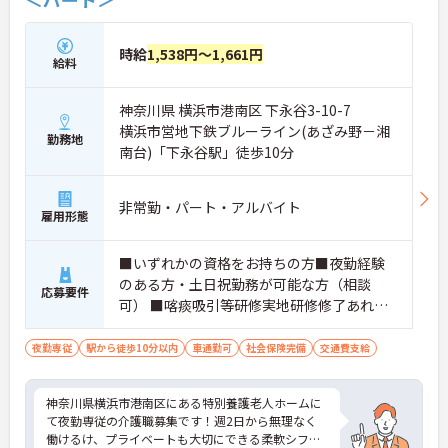
・明確な評価制度で最大年1万円の昇給が可能です
・お子様の成長を応援するライフイベント手当があ
ります
時給
1,538円～1,661円
給料
・残業代は1分単位でしっかりと支給しています
【資格を活かして着実に成長できる教育体制】
・専用ノートと定期面談を用いた1年間の個別フォ
神奈川県 横浜市港南区 下永谷3-10-7
ローがあります
横浜市営地下鉄ブルーライン(あざみ野－湘
勤務地
・資格取得支援制度を利用してさらなるステップア
南台)「下永谷駅」徒歩10分
ップが可能です
・独自の社内認定資格制度で段階的にスキルを磨け
ます
非常勤・パート・アルバイト
【働きやすさを重視した職場環境】
雇用形態
・食材宅配を導入しており調理の負担が少なくなっ
ています
■いずれかの資格をお持ちの方■夜勤経験
・1ユニット9名の少人数制でじっくりケアに取り組
のある方・土日祝勤務が可能な方（相談
めます
応募要件
・毎月の希望休提出で連休取得の相談も可能です
可） ■喀痰吸引等研修実地研修修了あれば
尚可
夜勤専従
駅から徒歩10分以内
車通勤可
社会保険完備
交通費支給
神奈川県横浜市港南区にある特別養護老人ホームに
て夜勤専従の介護職募集です！週2日から無理なく
働けるけ、プライベートも大切にできる柔軟シフト