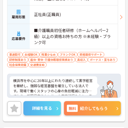
正社員(正職員)
雇用形態
■介護職員初任者研修（ホームヘルパー2
級）以上の資格お持ちの方 ※未経験・ブラ
応募要件
ンク可
車通勤可
未経験OK
残業少なめ
ブランクOK
資格取得サポート
研修制度あり
産休･育休･介護休暇取得実績あり
高収入
ボーナス・賞与あり
社会保険完備
交通費支給
横浜市を中心に20年以上にわたり連続して黒字経営
を継続し、強固な経営基盤を確立している法人で
す。現場で働くスタッフの心身の負担軽減に注力し
ており、睡眠見守りセンサーや音声記録入力システ
ム、タブレットでの記録ソフトなど最新の介護DXを
積極的に導入しています。これにより夜間の見守り
詳細を見る
無料
紹介してもらう
や事務作業の負担を大幅に削減し、ご入居者様とじ
っくり向き合えるゆとりある労働環境を実現してい
ます。さらに、介護福祉士実務者研修を横浜にある
専門施設で自己負担なしで受講できる手厚い支援制