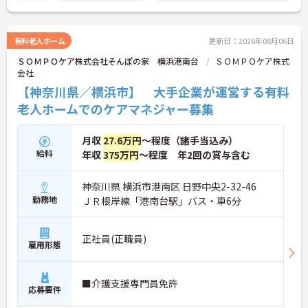
環境がしっかりと完備されている企業ですので、長
く働くにはオススメの環境です。
有料老人ホーム
更新日：2026年08月06日
ＳＯＭＰＯケア株式会社そんぽの家 横浜港南台
ＳＯＭＰＯケア株式
会社
【神奈川県／横浜市】 大手企業が運営する有料
老人ホームでのケアマネジャー募集
月収
27.6万円
～程度（諸手当込み）
給料
年収
375万円
～程度 年2回の賞与含む
神奈川県 横浜市港南区 日野中央2-32-46
勤務地
ＪＲ根岸線「港南台駅」バス・車6分
正社員(正職員)
雇用形態
■介護支援専門員免許
応募要件