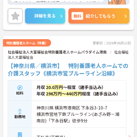
です！また、車通勤OKで通いやすさもバッチリです
☆ご興味のある方には、面接対策ポイントなど、さ
らに詳細をご案内しますのでお気軽にご相談くださ
詳細を見る
無料
紹介してもらう
い！
特別養護老人ホーム（特養）
更新日：2026年06月12日
社会福祉法人大富福祉会特別養護老人ホームパラダイム港南
社会福祉
法人大富福祉会
【神奈川県／横浜市】 特別養護老人ホームでの
介護スタッフ《横浜市営ブルーライン沿線》
月収
20.0万円
～程度（諸手当込み）
給料
年収
296万円～440万円
程度（諸手当込み）
神奈川県 横浜市港南区 下永谷3-10-7
横浜市営地下鉄ブルーライン(あざみ野－湘
勤務地
南台)「下永谷駅」徒歩9分