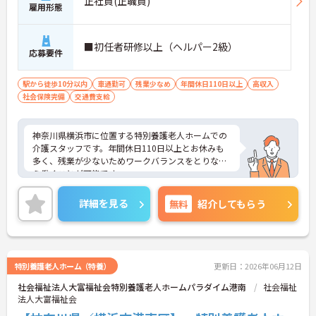
正社員(正職員)
雇用形態
■初任者研修以上（ヘルパー2級）
応募要件
駅から徒歩10分以内
車通勤可
残業少なめ
年間休日110日以上
高収入
社会保険完備
交通費支給
神奈川県横浜市に位置する特別養護老人ホームでの
介護スタッフです。年間休日110日以上とお休みも
多く、残業が少ないためワークバランスをとりなが
ら働くことが可能です。
ご興味のある方は是非お気軽にお問い合わせくださ
い。
詳細を見る
無料
紹介してもらう
特別養護老人ホーム（特養）
更新日：2026年06月12日
社会福祉法人大富福祉会特別養護老人ホームパラダイム港南
社会福祉
法人大富福祉会