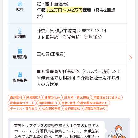
定・諸手当込み）
給料
年収
312万円～342万円
程度（賞与2回想
定）
神奈川県 横浜市港南区 笹下3-13-14
勤務地
ＪＲ根岸線「洋光台駅」徒歩18分
正社員(正職員)
雇用形態
■介護職員初任者研修（ヘルパー2級）以上
※無資格でも相談可 ※介護福祉士免許お持
応募要件
ちの方歓迎
車通勤可
未経験OK
残業少なめ
託児所・育児補助
年間休日110日以上
資格取得サポート
研修制度あり
産休･育休･介護休暇取得実績あり
ボーナス・賞与あり
社会保険完備
交通費支給
退職金制度あり
業界トップクラスの規模を誇る大手企業の有料老人
ホームにて、介護職員を募集しています。大手企業
ならでは高水準の待遇、充実した福利厚生が魅力で