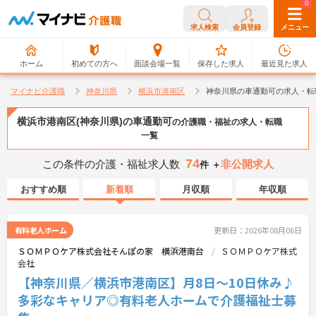
0
0
求人検索
会員登録
メニュー
ホーム
初めての方へ
面談会場一覧
保存した求人
最近見た求人
マイナビ介護職
神奈川県
横浜市港南区
神奈川県の車通勤可の求人・転
横浜市港南区(神奈川県)の車通勤可
の介護職・福祉の求人・転職
一覧
74
この条件の介護・福祉求人数
非公開求人
件 ＋
おすすめ順
新着順
月収順
年収順
有料老人ホーム
更新日：2026年08月06日
ＳＯＭＰＯケア株式会社そんぽの家 横浜港南台
ＳＯＭＰＯケア株式
会社
【神奈川県／横浜市港南区】月8日～10日休み♪
多彩なキャリア◎有料老人ホームで介護福祉士募