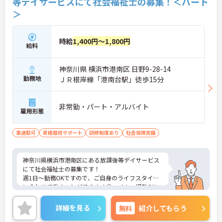
等デイサービスにて社会福祉士の募集！＜パート
＞
時給
1,400円～1,800円
給料
神奈川県 横浜市港南区 日野9-28-14
勤務地
ＪＲ根岸線「港南台駅」徒歩15分
非常勤・パート・アルバイト
雇用形態
車通勤可
資格取得サポート
研修制度あり
社会保険完備
神奈川県横浜市港南区にある放課後等デイサービス
にて社会福祉士の募集です！
週1日～勤務OKですので、ご自身のライフスタイル
に合わせて働くことができます◎マイカー通勤OK・
無料駐車場ありで毎日の通勤も楽々です♪
ご興味のある方には、面接対策ポイントなど、さら
詳細を見る
無料
紹介してもらう
に詳細をお話しいたしますのでお気軽にご相談くだ