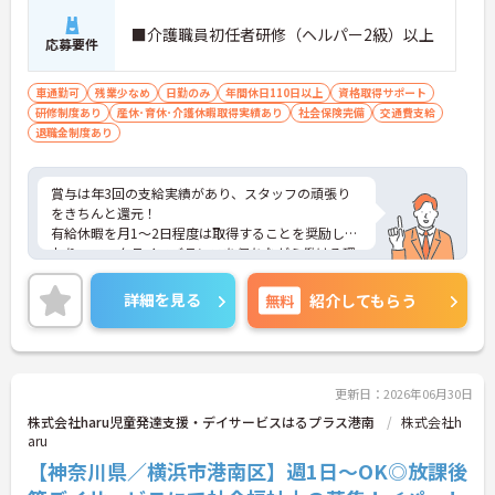
■介護職員初任者研修（ヘルパー2級）以上
応募要件
車通勤可
残業少なめ
日勤のみ
年間休日110日以上
資格取得サポート
研修制度あり
産休･育休･介護休暇取得実績あり
社会保険完備
交通費支給
退職金制度あり
賞与は年3回の支給実績があり、スタッフの頑張り
をきちんと還元！
有給休暇を月1～2日程度は取得することを奨励して
おり、ワークライフバランスを保ちながら働ける環
境です。
人員配置が手厚く、介護福祉士保有者が全体の7割
詳細を見る
無料
紹介してもらう
となっているため、質の高いケアができます。
また、介護福祉士取得を目指している方へのフォロ
ー体制も充実しており、無料の介護福祉士対策講座
やお祝い金7万円の支給制度もございます！
更新日：2026年06月30日
ご興味ある方には、面接対策ポイントなど、さらに
株式会社haru児童発達支援・デイサービスはるプラス港南
株式会社h
詳細をお話しいたしますのでお気軽にご相談くださ
aru
い。
【神奈川県／横浜市港南区】週1日～OK◎放課後