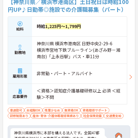
【神奈川県／横浜市港南区】土日祝日は時給100
ら成長できます。
円UP♪日勤帯◎施設での介護職募集（パート）
＜働きながら資格取得＆収入アップを目指せる＞
「実務者研修」の費用は全額会社負担、「介護福祉
士」の講習会実施など、資格取得へのバックアップ
時給
1,225円～1,799円
が非常に充実しています。
給料
神奈川県 横浜市港南区 日野中央2-29-6
横浜市営地下鉄ブルーライン(あざみ野－湘
勤務地
南台)「上永谷駅」バス・車11分
非常勤・パート・アルバイト
雇用形態
＜資格＞認知症介護基礎研修以上 必須 ＜経
応募要件
験＞不問
車通勤可
未経験OK
残業少なめ
無資格OK
資格取得サポート
研修制度あり
産休･育休･介護休暇取得実績あり
社会保険完備
交通費支給
神奈川県横浜市に本部を構える法人です。全国47都