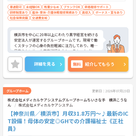
【従業員満足を第一に掲げる安定した経営基盤のも
車通勤可
未経験OK
残業少なめ
ブランクOK
資格取得サポート
とで安心してキャリアを築けます】
研修制度あり
産休･育休･介護休暇取得実績あり
高収入
ボーナス・賞与あり
・創業以来20年以上にわたり黒字経営を継続してお
社会保険完備
交通費支給
り地域社会にも貢献する強固な基盤があります
・現場スタッフの心の豊かさを大切にする理念が浸
透しチームワークよくケアに専念できる環境です
横浜市を中心に20年以上にわたり黒字経営を続ける
安定法人が運営するグループホームです。現場で働
くスタッフの心身の負担軽減に注力しており、睡眠
見守りセンサーや音声記録入力システム、タブレッ
トでの記録ソフトなど最新の介護DXを積極的に導入
しています。これにより夜間の見守りや事務作業の
詳細を見る
無料
紹介してもらう
負担を大幅に削減し、ご入居者様とじっくり向き合
えるゆとりある労働環境を実現しています。介護福
祉士の方は月収31.8万円という高水準の給与体系が
整っていることに加え、残業が月平均10時間と少な
く、プライベートとの両立もしやすいです。さら
グループホーム
更新日：2026年07月23日
に、独自のマネジメント研修や医療的ケアの研修な
株式会社メディカルケアシステムグループホームちいさな手 横浜こうな
ど、働きながら着実に専門性を高められる教育体制
ん
株式会社メディカルケアシステム
も万全に整っています。生活基盤をしっかりと安定
させながら、介護福祉士として長期的なキャリアア
【神奈川県／横浜市】月収31.8万円～♪最新のIC
ップを描いていける環境です。
T設備！母体の安定◎GHでの介護福祉士《正社
員》
★おすすめPOINT★
【最新のICT設備による業務効率化で心身の負担を軽