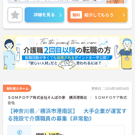
宅サービスのジョブチェンジなど、幅広い経験を積
むことが可能です。
＜プライベートも充実させる嬉しい福利厚生＞仕事
詳細を見る
無料
紹介してもらう
の疲れを癒やすための制度も充実しています。各地
のレジャー施設や宿泊が最大80％オフになる優待制
度や、勤続5年ごとの「特別連続有給休暇（5日）」
など、リフレッシュできる機会がたくさん。年間公
休110日に加え、独自の休暇制度もしっかり整って
いるため、オンオフのメリハリをつけて働けます。
有料老人ホーム
更新日：2026年08月06日
ＳＯＭＰＯケア株式会社そんぽの家 横浜港南台
ＳＯＭＰＯケア株式
会社
【神奈川県／横浜市港南区】 大手企業が運営す
る施設で介護職員の募集《非常勤》
時給
1,225円
～