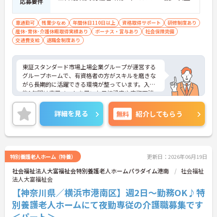
応募要件
車通勤可
残業少なめ
年間休日110日以上
資格取得サポート
研修制度あり
産休･育休･介護休暇取得実績あり
ボーナス・賞与あり
社会保険完備
交通費支給
退職金制度あり
東証スタンダード市場上場企業グループが運営する
グループホームで、有資格者の方がスキルを磨きな
がら長期的に活躍できる環境が整っています。入社
後1年間は専用ノートを用いた目標設定や定期面談
など手厚いフォロー体制があり、資格取得支援制度
を活用して実務者研修や介護福祉士へのステップア
詳細を見る
無料
紹介してもらう
ップも可能です。お子様の進学に合わせて最大130
万円が支給されるライフイベント手当や退職金制
度、65歳定年制など上場企業グループならではの充
実した福利厚生が魅力です。職場は1ユニット9名の
少人数制で、食材宅配を導入しているため調理の負
特別養護老人ホーム（特養）
更新日：2026年06月19日
担が少なく、利用者様とじっくり向き合うことがで
社会福祉法人大富福祉会特別養護老人ホームパラダイム港南
社会福祉
きます。シフトは毎月希望休を提出でき、連休の相
法人大富福祉会
談も可能なためプライベートとの両立もしやすい職
場です。
【神奈川県／横浜市港南区】週2日～勤務OK♪特
別養護老人ホームにて夜勤専従の介護職募集です
★おすすめPOINT★
＜パート＞
【上場企業グループの安定した待遇と評価】