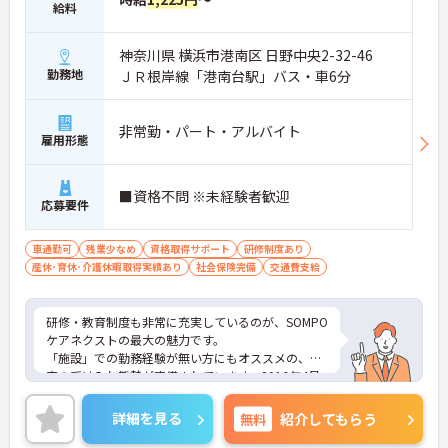
給料
神奈川県 横浜市港南区 日野中央2-32-46
勤務地
ＪＲ根岸線「港南台駅」バス・車6分
非常勤・パート・アルバイト
雇用形態
■資格不問 ※未経験者歓迎
応募要件
車通勤可
残業少なめ
資格取得サポート
研修制度あり
産休･育休･介護休暇取得実績あり
社会保険完備
交通費支給
研修・教育制度も非常に充実しているのが、SOMPO
ケアネクストの最大の魅力です。
「施設」での勤務経験が無い方にもオススメの、充
実の受け入れ態勢が完備されています。2016年4月
に東京都港区の本社近くに「研修センター」がOPE
N！模擬施設となっており、全職種共通でリアルな
詳細を見る
無料
紹介してもらう
研修が受けられます。このような取り組みも業界で
は非常にめずらしいものとなっており、職員思いの