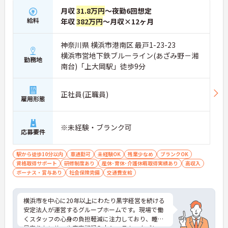
減できます】
月収
31.8万円
～夜勤6回想定
・睡眠見守りセンサーや音声記録システムを導入し
給料
年収
382万円
～月収×12ヶ月
スタッフの業務負荷を減らしています
・夜間の巡視負担や記録業務の時間が短縮され余裕
を持ったケアの実践が期待できます
神奈川県 横浜市港南区 最戸1-23-23
横浜市営地下鉄ブルーライン(あざみ野－湘
【充実した社内研修や資格取得支援を活用して介護
勤務地
南台)「上大岡駅」徒歩9分
福祉士からのキャリアアップを描けます】
・喀痰吸引などの医療的ケアやマネジメント研修を
受講できる専門の教育体制が整っています
正社員(正職員)
・日々の業務と両立しながらスキルを高められ将来
雇用形態
的な役割拡大やリーダー職への挑戦を目指せます
【残業の少なさと柔軟な支援制度で介護福祉士とし
※未経験・ブランク可
応募要件
て長く働き続けられます】
・残業は月平均10時間程度に抑えられておりワーク
ライフバランスを保ちながら勤務できます
駅から徒歩10分以内
車通勤可
未経験OK
残業少なめ
ブランクOK
資格取得サポート
研修制度あり
産休･育休･介護休暇取得実績あり
高収入
ボーナス・賞与あり
社会保険完備
交通費支給
横浜市を中心に20年以上にわたり黒字経営を続ける
安定法人が運営するグループホームです。現場で働
くスタッフの心身の負担軽減に注力しており、睡眠
見守りセンサーや音声記録入力システム、タブレッ