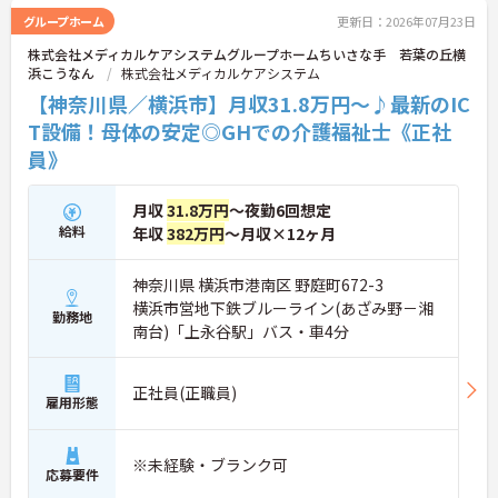
度や、独自のマネジメント研修など、働きながら着
グループホーム
更新日：2026年07月23日
実に専門性を高められる教育体制も万全に整ってい
株式会社メディカルケアシステムグループホームちいさな手 若葉の丘横
ます。
浜こうなん
株式会社メディカルケアシステム
★おすすめPOINT★
【最新のICT設備による業務効率化で心身の負担を軽
【神奈川県／横浜市】月収31.8万円～♪最新のIC
減できます】
T設備！母体の安定◎GHでの介護福祉士《正社
・睡眠見守りセンサーや音声記録システムを導入し
員》
スタッフの業務負荷を減らしています
・夜間の巡視負担や記録業務の時間が短縮され余裕
を持ったケアの実践が期待できます
月収
31.8万円
～夜勤6回想定
給料
年収
382万円
～月収×12ヶ月
【手厚い資格取得支援制度を活用して着実なキャリ
アアップを描けます】
・介護福祉士実務者研修を全額法人負担で受講でき
神奈川県 横浜市港南区 野庭町672-3
る専門の教育体制が整っています
横浜市営地下鉄ブルーライン(あざみ野－湘
・日々の業務と両立しながらスキルを高められ将来
勤務地
南台)「上永谷駅」バス・車4分
的な役割拡大や収入アップを目指せます
【残業の少なさと柔軟な支援制度によりご自身のペ
正社員(正職員)
ースで長く働き続けられます】
雇用形態
・残業は月平均10時間程度に抑えられておりワーク
ライフバランスを保ちながら勤務できます
・育児短時間勤務が整いライフステージが変化して
※未経験・ブランク可
応募要件
も安心な環境です