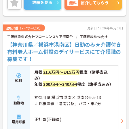
詳細を見る
無料
紹介してもらう
ご興味ある方には、面接対策ポイントなど、さらに
詳細をお話しいたしますのでお気軽にご相談くださ
い。
通所介護（デイサービス）
更新日：2026年07月09日
工藤建設株式会社フローレンスケア港南台
工藤建設株式会社
【神奈川県／横浜市港南区】日勤のみ★介護付き
有料老人ホーム併設のデイサービスにて介護職の
募集です！
月収
21.6万円～24.5万円
程度（諸手当込
み）
給料
年収
300万円～340万円
程度（諸手当込み）
神奈川県 横浜市港南区 港南台6-5-13
勤務地
ＪＲ根岸線「港南台駅」バス・車7分
正社員(正職員)
雇用形態