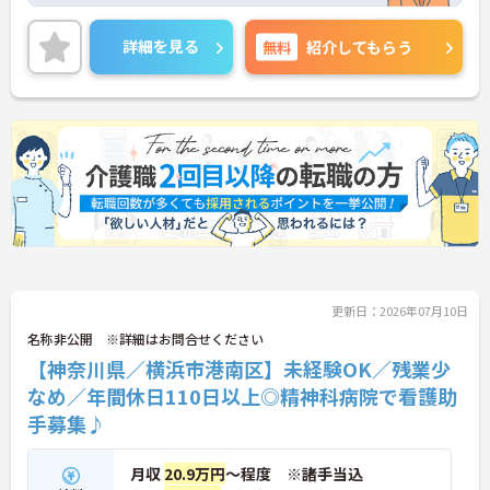
トでの記録ソフトなど最新の介護DXを積極的に導入
しています。これにより夜間の見守りや事務作業の
詳細を見る
無料
紹介してもらう
負担を大幅に削減し、ご入居者様とじっくり向き合
えるゆとりある労働環境を実現しています。介護福
祉士の方は月収31.8万円という高水準の給与体系が
整っていることに加え、残業が月平均10時間と少な
く、プライベートとの両立もしやすいです。さら
に、独自のマネジメント研修や医療的ケアの研修な
ど、働きながら着実に専門性を高められる教育体制
も万全に整っています。生活基盤をしっかりと安定
させながら、介護福祉士として長期的なキャリアア
ップを描いていける環境です。
★おすすめPOINT★
【最新のICT設備による業務効率化で心身の負担を軽
更新日：2026年07月10日
減できます】
・睡眠見守りセンサーや音声記録システムを導入し
名称非公開 ※詳細はお問合せください
スタッフの業務負荷を減らしています
【神奈川県／横浜市港南区】未経験OK／残業少
・夜間の巡視負担や記録業務の時間が短縮され余裕
なめ／年間休日110日以上◎精神科病院で看護助
を持ったケアの実践が期待できます
手募集♪
【充実した社内研修や資格取得支援を活用して介護
福祉士からのキャリアアップを描けます】
月収
20.9万円
～程度 ※諸手当込
・喀痰吸引などの医療的ケアやマネジメント研修を