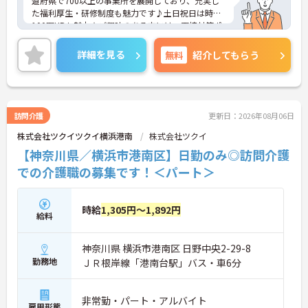
道府県で700以上の事業所を展開しており、充実し
た福利厚生・研修制度も魅力です♪土日祝日は時給
100円UPも魅力★ご興味のある方には、面接対策ポ
イントなど、さらに詳細をお話しいたしますのでお
気軽にご相談ください！
詳細を見る
無料
紹介してもらう
訪問介護
更新日：2026年08月06日
株式会社ツクイツクイ横浜港南
株式会社ツクイ
【神奈川県／横浜市港南区】日勤のみ◎訪問介護
での介護職の募集です！＜パート＞
時給
1,305円～1,892円
給料
神奈川県 横浜市港南区 日野中央2-29-8
勤務地
ＪＲ根岸線「港南台駅」バス・車6分
非常勤・パート・アルバイト
雇用形態