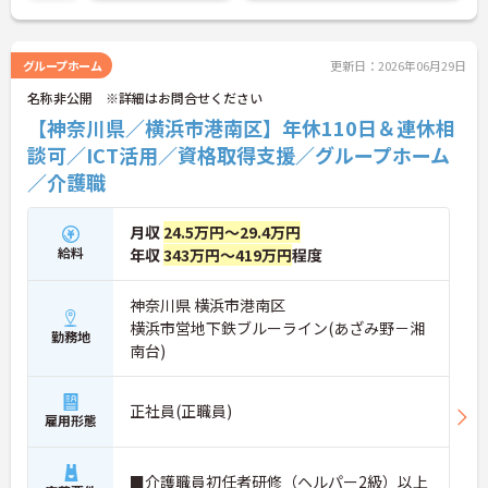
さい！
グループホーム
更新日：2026年06月29日
名称非公開 ※詳細はお問合せください
【神奈川県／横浜市港南区】年休110日＆連休相
談可／ICT活用／資格取得支援／グループホーム
／介護職
月収
24.5万円～29.4万円
給料
年収
343万円～419万円
程度
神奈川県 横浜市港南区
横浜市営地下鉄ブルーライン(あざみ野－湘
勤務地
南台)
正社員(正職員)
雇用形態
■介護職員初任者研修（ヘルパー2級）以上