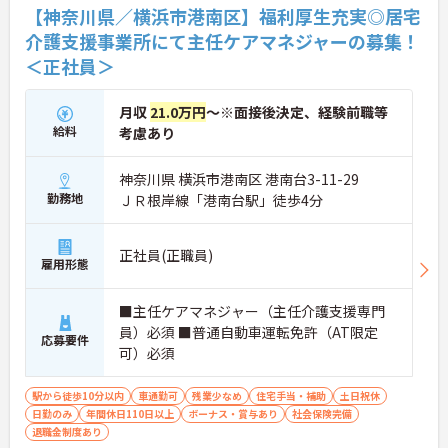
【神奈川県／横浜市港南区】福利厚生充実◎居宅
介護支援事業所にて主任ケアマネジャーの募集！
＜正社員＞
月収
21.0万円
～※面接後決定、経験前職等
給料
考慮あり
神奈川県 横浜市港南区 港南台3-11-29
勤務地
ＪＲ根岸線「港南台駅」徒歩4分
正社員(正職員)
雇用形態
■主任ケアマネジャー（主任介護支援専門
員）必須 ■普通自動車運転免許（AT限定
応募要件
可）必須
駅から徒歩10分以内
車通勤可
残業少なめ
住宅手当・補助
土日祝休
日勤のみ
年間休日110日以上
ボーナス・賞与あり
社会保険完備
退職金制度あり