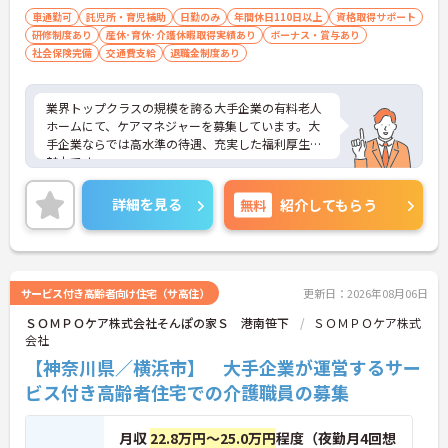
車通勤可
託児所・育児補助
日勤のみ
年間休日110日以上
資格取得サポート
研修制度あり
産休･育休･介護休暇取得実績あり
ボーナス・賞与あり
社会保険完備
交通費支給
退職金制度あり
業界トップクラスの規模を誇る大手企業の有料老人
ホームにて、ケアマネジャーを募集しています。大
手企業ならでは高水準の待遇、充実した福利厚生が
魅力です。
ご興味ある方には、面接対策ポイントなど、さらに
詳細をお話しいたしますのでお気軽にご相談くださ
詳細を見る
無料
紹介してもらう
い。
サービス付き高齢者向け住宅（サ高住）
更新日：2026年08月06日
ＳＯＭＰＯケア株式会社そんぽの家Ｓ 港南笹下
ＳＯＭＰＯケア株式
会社
【神奈川県／横浜市】 大手企業が運営するサー
ビス付き高齢者住宅での介護職員の募集
月収
22.8万円～25.0万円
程度（夜勤月4回想