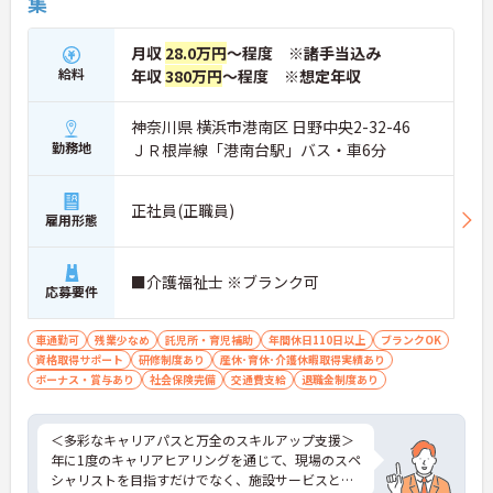
集
月収
28.0万円
～程度 ※諸手当込み
給料
年収
380万円
～程度 ※想定年収
神奈川県 横浜市港南区 日野中央2-32-46
勤務地
ＪＲ根岸線「港南台駅」バス・車6分
正社員(正職員)
雇用形態
■介護福祉士 ※ブランク可
応募要件
車通勤可
残業少なめ
託児所・育児補助
年間休日110日以上
ブランクOK
資格取得サポート
研修制度あり
産休･育休･介護休暇取得実績あり
ボーナス・賞与あり
社会保険完備
交通費支給
退職金制度あり
＜多彩なキャリアパスと万全のスキルアップ支援＞
年に1度のキャリアヒアリングを通じて、現場のスペ
シャリストを目指すだけでなく、施設サービスと在