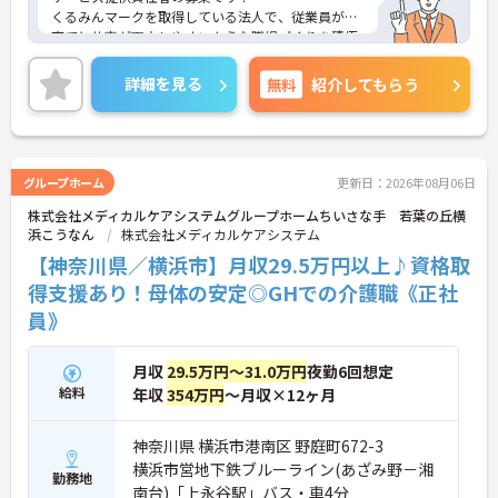
くるみんマークを取得している法人で、従業員が子
育てと仕事が両立しやすいような職場づくりを積極
的に行っています。
ご興味ある方には、面接対策ポイントなど、さらに
詳細を見る
無料
紹介してもらう
詳細をお話しいたしますのでお気軽にご相談くださ
い！
グループホーム
更新日：2026年08月06日
株式会社メディカルケアシステムグループホームちいさな手 若葉の丘横
浜こうなん
株式会社メディカルケアシステム
【神奈川県／横浜市】月収29.5万円以上♪資格取
得支援あり！母体の安定◎GHでの介護職《正社
員》
月収
29.5万円～31.0万円
夜勤6回想定
給料
年収
354万円
～月収×12ヶ月
神奈川県 横浜市港南区 野庭町672-3
横浜市営地下鉄ブルーライン(あざみ野－湘
勤務地
南台)「上永谷駅」バス・車4分