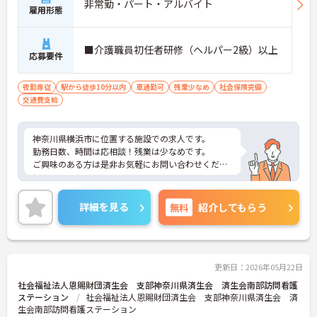
非常勤・パート・アルバイト
雇用形態
■介護職員初任者研修（ヘルパー2級）以上
応募要件
夜勤専従
駅から徒歩10分以内
車通勤可
残業少なめ
社会保険完備
交通費支給
神奈川県横浜市に位置する施設での求人です。
勤務日数、時間は応相談！残業は少なめです。
ご興味のある方は是非お気軽にお問い合わせくださ
い。
詳細を見る
無料
紹介してもらう
更新日：2026年05月22日
社会福祉法人恩賜財団済生会 支部神奈川県済生会 済生会南部訪問看護
ステーション
社会福祉法人恩賜財団済生会 支部神奈川県済生会 済
生会南部訪問看護ステーション