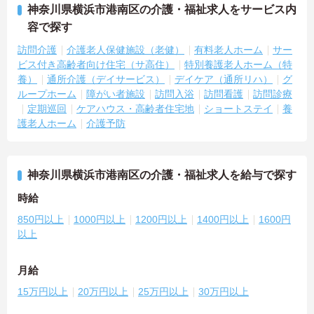
神奈川県横浜市港南区の介護・福祉求人をサービス内
容で探す
訪問介護
介護老人保健施設（老健）
有料老人ホーム
サー
ビス付き高齢者向け住宅（サ高住）
特別養護老人ホーム（特
養）
通所介護（デイサービス）
デイケア（通所リハ）
グ
ループホーム
障がい者施設
訪問入浴
訪問看護
訪問診療
定期巡回
ケアハウス・高齢者住宅地
ショートステイ
養
護老人ホーム
介護予防
神奈川県横浜市港南区の介護・福祉求人を給与で探す
時給
850円以上
1000円以上
1200円以上
1400円以上
1600円
以上
月給
15万円以上
20万円以上
25万円以上
30万円以上