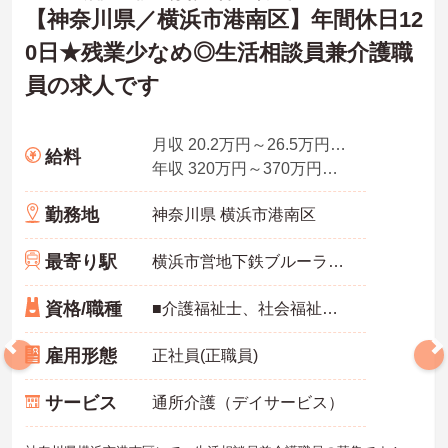
【神奈川県／横浜市港南区】年間休日12
0日★残業少なめ◎生活相談員兼介護職
員の求人です
月収 20.2万円～26.5万円程度（諸手当込）＋前歴換算制度有り
給料
年収 320万円～370万円概算／別途賞与支給
勤務地
神奈川県 横浜市港南区
最寄り駅
横浜市営地下鉄ブルーライン(あざみ野－湘南台)
資格/職種
■介護福祉士、社会福祉士、精神保健福祉士、社会福祉主事任用資格、介護支援専門員※経験者 ■初任者研修（ヘルパー2級）および実務者研修（ヘルパー1級）※介護保険施設または通所系サービス事業所において常勤で2年以上（勤務日数360日以上）
雇用形態
正社員(正職員)
サービス
通所介護（デイサービス）