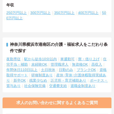
年収
250万円以上
300万円以上
350万円以上
400万円以上
50
0万円以上
神奈川県横浜市港南区の介護・福祉求人をこだわり条
件で探す
夜勤専従
駅から徒歩10分以内
車通勤可
寮・借り上げ
住
宅手当・補助
未経験OK
管理職求人
無資格OK
高収入
年間休日110日以上
土日祝休
日勤のみ
ブランクOK
資格
取得サポート
研修制度あり
産休･育休･介護休暇取得実績あ
り
新卒OK
残業少なめ
託児所・育児補助あり
ボーナス・
賞与あり
社会保険完備
交通費支給
退職金制度あり
求人のお問い合わせに関するよくあるご質問