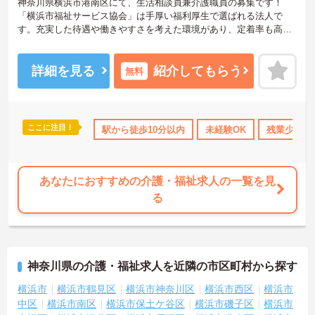
神奈川県横浜市港南区にて、生活相談員兼介護職員の募集です！
「横浜市福祉サービス協会」は手厚い福利厚生で選ばれる法人で
す。充実した待遇や働きやすさを考えた環境があり、定着率も高
く、勤続年数10年以上の社員が多数活躍しています。リフレッシュ
休暇や1時間単位の有給も職員がお互いに協力しあってこの制度を活
用しています。働きやすい環境を皆で作ろうという文化がございま
詳細を見る
紹介してもらう
無料
す。
年間休日120日なのでお休みも多めに加え、残業少なめなので、プラ
イベートの時間もしっかり確保できます◎ご興味ある方には、面接
対策ポイントなど、さらに詳細をお話しいたしますのでお気軽にご
ここに注目！
間休日110日以上
資格取得サポート
駅から徒歩10分以内
研修制度あり
未経験OK
産休･育休･
残業少なめ
相談ください！
あなたにおすすめの介護・福祉求人の一覧を見
る
神奈川県の介護・福祉求人を近隣の市区町村から探す
横浜市
横浜市鶴見区
横浜市神奈川区
横浜市西区
横浜市
中区
横浜市南区
横浜市保土ケ谷区
横浜市磯子区
横浜市