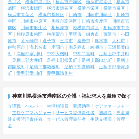
金沢区
横浜市港北区
横浜市戸塚区
横浜市港南区
横浜市
旭区
横浜市緑区
横浜市瀬谷区
横浜市栄区
横浜市泉区
横浜市青葉区
横浜市都筑区
川崎市
川崎市川崎区
川崎市
幸区
川崎市中原区
川崎市高津区
川崎市多摩区
川崎市宮
前区
川崎市麻生区
相模原市
相模原市緑区
相模原市中央
区
相模原市南区
横須賀市
平塚市
鎌倉市
藤沢市
小田
原市
茅ヶ崎市
逗子市
三浦市
秦野市
厚木市
大和市
伊勢原市
海老名市
座間市
南足柄市
綾瀬市
三浦郡葉山
町
高座郡寒川町
中郡大磯町
中郡二宮町
足柄上郡中井町
足柄上郡大井町
足柄上郡松田町
足柄上郡山北町
足柄上
郡開成町
足柄下郡箱根町
足柄下郡真鶴町
足柄下郡湯河原
町
愛甲郡愛川町
愛甲郡清川村
神奈川県横浜市港南区の介護・福祉求人を職種で探す
介護職・ヘルパー
生活相談員
看護助手
ケアマネージャー
主任ケアマネジャー
サービス提供責任者
施設長
児童発
達支援管理責任者
サービス管理責任者
生活支援員
管理
者