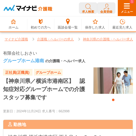
0
1
求人検索
会員登録
メニュー
ホーム
初めての方へ
面談会場一覧
保存した求人
最近見た求人
マイナビ介護職
介護職・ヘルパーの求人
神奈川県の介護職・ヘルパー求人
有限会社しおさい
グループホーム港南
の介護職・ヘルパー求人
正社員(正職員)
グループホーム
【神奈川県／横浜市港南区】 認
知症対応グループホームでの介護
スタッフ募集です
更新日：2024年11月24日 求人番号：662998
勤務地