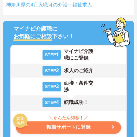
神奈川県の4月入職可の介護・福祉求人
マイナビ介護職に
お気軽にご相談
下さい！
マイナビ介護
1
STEP
職にご登録
2
求人のご紹介
STEP
面接・条件交
3
STEP
渉
4
転職成功！
STEP
転職サポートに登録