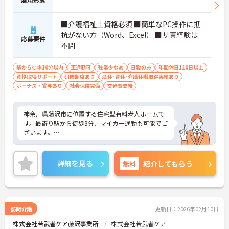
■介護福祉士資格必須 ■簡単なPC操作に抵
抗がない方（Word、Excel） ■サ責経験は
応募要件
不問
駅から徒歩10分以内
車通勤可
残業少なめ
日勤のみ
年間休日110日以上
資格取得サポート
研修制度あり
産休･育休･介護休暇取得実績あり
ボーナス・賞与あり
社会保険完備
交通費支給
神奈川県藤沢市に位置する住宅型有料老人ホームで
す。最寄り駅から徒歩3分、マイカー通勤も可能でご
ざいます。
年間休日が116日としっかりお休みを取得できるの
で、ワークライフバランスを大切にしたい方におす
詳細を見る
無料
紹介してもらう
すめです。
日勤のみで残業は月5時間程度ですので、勤務終了
後の予定も立てやすいです。
訪問介護
更新日：2026年02月10日
ご興味のある方には、面接対策ポイントなど、さら
株式会社若武者ケア藤沢事業所
株式会社若武者ケア
に詳細をお話しいたしますのでお気軽にご相談くだ