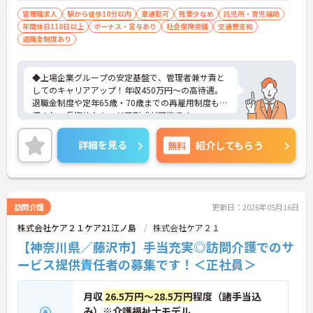
管理職求人
駅から徒歩10分以内
車通勤可
残業少なめ
託児所・育児補助
年間休日110日以上
ボーナス・賞与あり
社会保険完備
交通費支給
退職金制度あり
◆上場企業グループの安定基盤で、管理者兼サ責と
してのキャリアアップ！年収450万円～の高待遇。
退職金制度や定年65歳・70歳までの再雇用制度も完
備され、長期的なキャリア形成が可能です。
◆残業月平均5時間程度・年間休日110日の環境で、
ワークライフバランスを保ちながら働ける！月8～9
詳細を見る
無料
紹介してもらう
日の安定した休日と夏期・冬期の特別休暇（各3
日）を確保。育児費補助制度も整備されており、マ
ネジメント職であっても心身にゆとりを持って業務
に取り組むことができます。
◆多職種連携が根付くホスピス住宅で、ご利用者様
訪問介護
更新日：2026年05月16日
の最期の望みを叶える質の高いケアを提供♪訪問看
株式会社ケア２１ケア21江ノ島
株式会社ケア２１
護・介護を併設する環境で、専門看護師や療法士等
と協働。全室個浴対応やリフトチェアー等の設備も
【神奈川県／藤沢市】手当充実◎訪問介護でのサ
充実し、負担なく個別ケアに向き合える体制が整っ
ービス提供責任者の募集です！＜正社員＞
ています。
＜東証上場企業のグループとしての安定基盤と、長
月収
26.5万円～28.5万円
程度（諸手当込
期就業を支える充実の福利厚生＞
み）※介護福祉士モデル