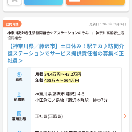
ご興味ある方には、面接対策ポイントなど、さらに
詳細をお話しいたしますのでお気軽にご相談くださ
い！
訪問介護
更新日：2026年02月06日
神奈川高齢者生活協同組合ケアステーションのぞみ
神奈川高齢者生活
協同組合
【神奈川県／藤沢市】土日休み！駅チカ♪訪問介
護ステーションでサービス提供責任者の募集＜正
社員＞
月収
34.4万円～43.2万円
給料
年収
458万円～564万円
神奈川県 藤沢市 藤沢1-4-5
勤務地
小田急江ノ島線「藤沢本町駅」徒歩7分
正社員(正職員)
雇用形態