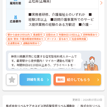
正社員(正職員)
雇用形態
■実務者研修、介護福祉士のいずれか ■
経験1年以上 ■訪問介護事業所でのサービ
応募要件
ス提供業務の経験のある方歓迎 ■介護施
設で管理者の経験をお持ちの方歓迎
駅から徒歩10分以内
車通勤可
日勤のみ
年間休日110日以上
研修制度あり
産休･育休･介護休暇取得実績あり
ボーナス・賞与あり
社会保険完備
交通費支給
退職金制度あり
神奈川県藤沢市に位置する住宅型有料老人ホームで
す。最寄駅から徒歩圏内！マイカー通勤も可能で
す。年間休日は110日以上あり、プライベートを大
切にしながらご勤務いただけます。ご興味をお持ち
の方はお気軽にお問い合わせください。
詳細を見る
無料
紹介してもらう
更新日：2026年07月13日
株式会社リベルケアホスピス対応型住宅リベル湘南台
株式会社リベル