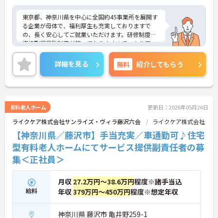
東京都、神奈川県を中心に全国約45事業所を展開す
る企業が母体で、福利厚生も充実しておりますで
の、長く安心してご就業いただけます。研修制度や
資格取得奨励制度が整っておりますのでスキルアッ
プも目指せる環境です。
ご興味のある方は是非お気軽にお問い合わせ下さ
詳細を見る
無料
紹介してもらう
い。
有料老人ホーム
更新日：2026年05月26日
ライクケア株式会社サンライズ・ヴィラ藤沢六会
ライクケア株式会社
【神奈川県／藤沢市】手当充実／車通勤可♪住宅
型有料老人ホームにてサービス提供副責任者の募
集＜正社員＞
月収
27.2万円～38.6万円
程度※諸手当込
給料
年収
379万円～450万円
程度※想定年収
神奈川県 藤沢市 亀井野259-1