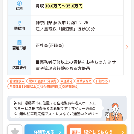
月収
30.0万円～35.0万円
給料
神奈川県 藤沢市 片瀬2-2-26
勤務地
江ノ島電鉄「鵠沼駅」徒歩10分
正社員(正職員)
雇用形態
■実務者研修以上の資格をお持ちの方 ※サ
応募要件
責や管理者経験のある方優遇
管理職求人
駅から徒歩10分以内
車通勤可
残業少なめ
日勤のみ
年間休日110日以上
社会保険完備
交通費支給
神奈川県藤沢市に位置する住宅型有料老人ホームに
てサービス提供責任者の募集です！マイカー通勤O
K、無料駐車場完備でストレスなくご通勤いただけ
ます。
「全員参加型」の経営スタイルで、職員が活き活き
と働ける環境づくりを心掛けています。
詳細を見る
無料
紹介してもらう