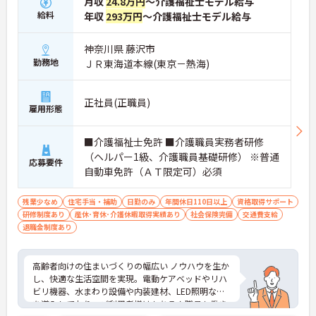
月収
24.8万円
～介護福祉士モデル給与
給料
年収
293万円
～介護福祉士モデル給与
神奈川県 藤沢市
勤務地
ＪＲ東海道本線(東京－熱海)
正社員(正職員)
雇用形態
■介護福祉士免許 ■介護職員実務者研修
（ヘルパー1級、介護職員基礎研修） ※普通
応募要件
自動車免許（ＡＴ限定可）必須
残業少なめ
住宅手当・補助
日勤のみ
年間休日110日以上
資格取得サポート
研修制度あり
産休･育休･介護休暇取得実績あり
社会保険完備
交通費支給
退職金制度あり
高齢者向けの住まいづくりの幅広い ノウハウを生か
し、快適な生活空間を実現。電動ケアベッドやリハ
ビリ機器、水まわり設備や内装建材、LED照明など
を導入しており、ご利用者様はもちろん職員も働き