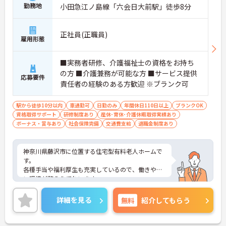
勤務地
小田急江ノ島線「六会日大前駅」徒歩8分
正社員(正職員)
雇用形態
■実務者研修、介護福祉士の資格をお持ち
の方 ■介護兼務が可能な方 ■サービス提供
応募要件
責任者の経験のある方歓迎 ※ブランク可
駅から徒歩10分以内
車通勤可
日勤のみ
年間休日110日以上
ブランクOK
資格取得サポート
研修制度あり
産休･育休･介護休暇取得実績あり
ボーナス・賞与あり
社会保険完備
交通費支給
退職金制度あり
神奈川県藤沢市に位置する住宅型有料老人ホームで
す。
各種手当や福利厚生も充実しているので、働きやす
い環境が整えらてれいます。
最寄駅より徒歩圏内にくわえて、マイカー通勤も可
能と通勤も便利です。
詳細を見る
無料
紹介してもらう
ご興味をお持ちの方はお気軽にお問い合わせくださ
い。