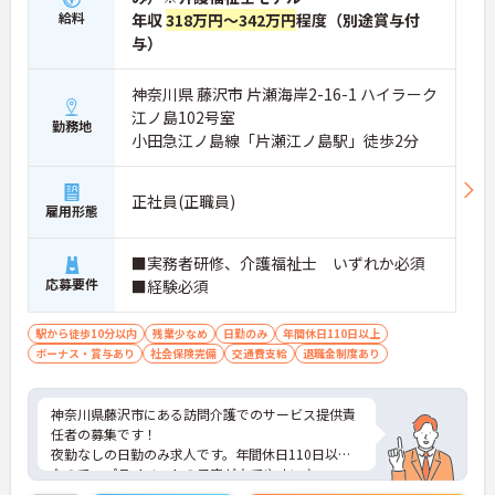
東証グロース上場の日本ホスピスホールディングス
給料
年収
318万円～342万円
程度（別途賞与付
株式会社のグループ企業として、全国でホスピス住
与）
宅の展開と普及を牽引するリーディングカンパニー
です。強固な経営基盤を背景に、定年65歳・以降70
歳までの再雇用制度（1年更新）、退職金制度、育
神奈川県 藤沢市 片瀬海岸2-16-1 ハイラーク
児費補助制度など、ライフステージの変化や加齢に
江ノ島102号室
応じた福利厚生が網羅されています。
勤務地
小田急江ノ島線「片瀬江ノ島駅」徒歩2分
＜最新設備の導入による、介護スタッフの身体負担
軽減の徹底＞
現場の職員が長く健康に働けるよう、設備面での配
正社員(正職員)
慮が徹底されています。入浴設備には、お湯に浸か
雇用形態
らず屈曲の必要がない「シャワー・ミスト浴槽」、
寝たきりの方でもゆっくり昇降できる「エレーベー
■実務者研修、介護福祉士 いずれか必須
ター浴槽」、座位が保持できる方向けの「リフトチ
応募要件
ェアー浴槽」など、状態に応じた最新の機械浴が完
■経験必須
備されています。
＜ホスピスならではの介護の専門性＞
駅から徒歩10分以内
残業少なめ
日勤のみ
年間休日110日以上
ホスピス住宅には訪問看護・訪問介護が併設されて
ボーナス・賞与あり
社会保険完備
交通費支給
退職金制度あり
おり、専門看護師、認定看護師、理学療法士・作業
療法士等のリハビリ専門職が多数在籍しています。
介護士は単なる生活援助にとどまらず、多職種と連
神奈川県藤沢市にある訪問介護でのサービス提供責
携しながら、がん末期や神経難病のご利用者様の
任者の募集です！
「最期の望み」を叶えるための個別ケアに深く関わ
夜勤なしの日勤のみ求人です。年間休日110日以上
ります。日常のカンファレンスや連携を通じて医療
なので、プライベートの予定が立てやすい♪
的な視点も養うことができます。
交通費や業態手当等、各種手当が充実しているのも