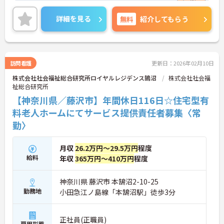
ご興味のある方はお気軽にお問い合わせ下さい。
詳細を見る
無料
紹介してもらう
訪問看護
更新日：2026年02月10日
株式会社社会福祉総合研究所ロイヤルレジデンス鵠沼
株式会社社会福
祉総合研究所
【神奈川県／藤沢市】年間休日116日☆住宅型有
料老人ホームにてサービス提供責任者募集〈常
勤〉
月収
26.2万円～29.5万円
程度
給料
年収
365万円～410万円
程度
神奈川県 藤沢市 本鵠沼2-10-25
勤務地
小田急江ノ島線「本鵠沼駅」徒歩3分
正社員(正職員)
雇用形態