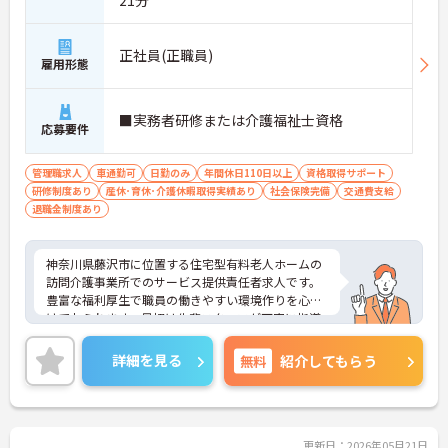
正社員(正職員)
雇用形態
■実務者研修または介護福祉士資格
応募要件
管理職求人
車通勤可
日勤のみ
年間休日110日以上
資格取得サポート
研修制度あり
産休･育休･介護休暇取得実績あり
社会保険完備
交通費支給
退職金制度あり
神奈川県藤沢市に位置する住宅型有料老人ホームの
訪問介護事業所でのサービス提供責任者求人です。
豊富な福利厚生で職員の働きやすい環境作りを心が
けておられます。最初は先輩スタッフが丁寧に指導
してくださいますのでご安心ください。車通勤可能
で、無料の駐車場も完備されているので通勤ラクラ
詳細を見る
無料
紹介してもらう
クです。ご興味のある方には、面接対策ポイントな
ど、さらに詳細をお話しいたしますのでお気軽にご
相談ください！
更新日：2026年05月21日