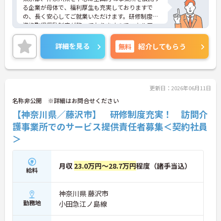
る企業が母体で、福利厚生も充実しておりますで
の、長く安心してご就業いただけます。研修制度や
資格取得奨励制度が整っておりますのでスキルアッ
プも目指せる環境です。
ご興味のある方は是非お気軽にお問い合わせ下さ
詳細を見る
無料
紹介してもらう
い。
更新日：2026年06月11日
名称非公開 ※詳細はお問合せください
【神奈川県／藤沢市】 研修制度充実！ 訪問介
護事業所でのサービス提供責任者募集＜契約社員
＞
月収
23.0万円～28.7万円
程度（諸手当込）
給料
神奈川県 藤沢市
勤務地
小田急江ノ島線