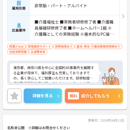
・各種手当も充実し収入の安定感あり
非常勤・パート・アルバイト
→ 責任あるポジションに見合った待遇です
雇用形態
■ チームで支える安心ケア♪
■介護福祉士 ■実務者研修修了者 ■介護職
現場の連携を重視した職場です。
員基礎研修修了者 ■ホームヘルパー1級 ※
応募要件
・訪問・施設が一体となった環境
介護職としての実務経験 ※基本的なPC操作
・多職種との関わりが日常的にあり
ができる方 ※地域によっては、普通自動車
・調整業務にも関われるポジション
運転免許(AT限定可)が必要となる場合があ
残業少なめ
資格取得サポート
研修制度あり
産休･育休･介護休暇取得実績あり
→ 一人で抱え込まない支援体制です
社会保険完備
交通費支給
ります。
■ ホスピスで専門性アップ！
東京都、神奈川県を中心に全国約45事業所を展開す
スキルの幅を広げたい方におすすめです。
る企業が母体で、福利厚生も充実しておりますで
・医療依存度の高い方へのケアあり
の、長く安心してご就業いただけます。研修制度や
・身体介護から生活支援まで幅広く対応
資格取得奨励制度が整っておりますのでスキルアッ
・終末期ケアにも関われる環境
プも目指せる環境です。
→ 実践を通して対応力がしっかり身につきます
ご興味のある方は是非お気軽にお問い合わせ下さ
詳細を見る
無料
紹介してもらう
い。
更新日：2026年06月11日
名称非公開 ※詳細はお問合せください