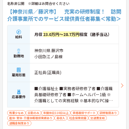
名称非公開 ※詳細はお問合せください
【神奈川県／藤沢市】 充実の研修制度！ 訪問
介護事業所でのサービス提供責任者募集＜常勤＞
月収
23.0万円～28.7万円
程度（諸手当込）
給料
神奈川県 藤沢市
勤務地
小田急江ノ島線
正社員(正職員)
雇用形態
■介護福祉士 ■実務者研修修了者 ■介護職
員基礎研修修了者 ■ホームヘルパー1級 ※
応募要件
介護職としての実務経験 ※基本的なPC操作
ができる方 ※地域によっては、普通自動車
運転免許(AT限定可)が必要となる場合があ
残業少なめ
日勤のみ
年間休日110日以上
資格取得サポート
研修制度あり
産休･育休･介護休暇取得実績あり
ります。
高収入
社会保険完備
交通費支給
退職金制度あり