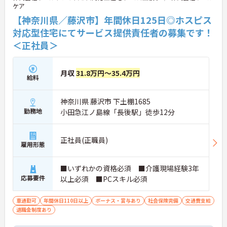
ケア
【神奈川県／藤沢市】年間休日125日◎ホスピス
対応型住宅にてサービス提供責任者の募集です！
＜正社員＞
月収
31.8万円～35.4万円
給料
神奈川県 藤沢市 下土棚1685
勤務地
小田急江ノ島線「長後駅」徒歩12分
正社員(正職員)
雇用形態
■いずれかの資格必須 ■介護現場経験3年
応募要件
以上必須 ■PCスキル必須
車通勤可
年間休日110日以上
ボーナス・賞与あり
社会保険完備
交通費支給
退職金制度あり