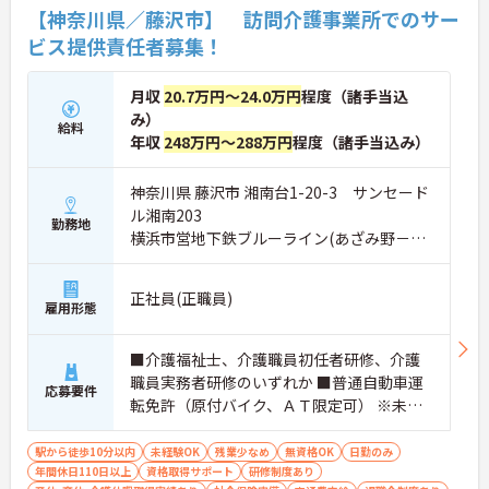
さい！
【神奈川県／藤沢市】 訪問介護事業所でのサー
ビス提供責任者募集！
月収
20.7万円～24.0万円
程度（諸手当込
み）
給料
年収
248万円～288万円
程度（諸手当込み）
神奈川県 藤沢市 湘南台1-20-3 サンセード
ル湘南203
勤務地
横浜市営地下鉄ブルーライン(あざみ野－湘
南台)「湘南台駅」徒歩5分
正社員(正職員)
雇用形態
■介護福祉士、介護職員初任者研修、介護
職員実務者研修のいずれか ■普通自動車運
応募要件
転免許（原付バイク、ＡＴ限定可） ※未経
験の方でも相談可
駅から徒歩10分以内
未経験OK
残業少なめ
無資格OK
日勤のみ
年間休日110日以上
資格取得サポート
研修制度あり