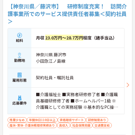
【神奈川県／藤沢市】 研修制度充実！ 訪問介
護事業所でのサービス提供責任者募集＜契約社員
＞
月収
23.0万円～28.7万円
程度（諸手当込）
給料
神奈川県 藤沢市
勤務地
小田急江ノ島線
契約社員・嘱託社員
雇用形態
■介護福祉士 ■実務者研修修了者 ■介護職
員基礎研修修了者 ■ホームヘルパー1級 ※
応募要件
介護職としての実務経験 ※基本的なPC操作
ができる方 ※地域によっては、普通自動車
運転免許(AT限定可)が必要となる場合があ
残業少なめ
年間休日110日以上
資格取得サポート
研修制度あり
産休･育休･介護休暇取得実績あり
ります。
高収入
社会保険完備
交通費支給