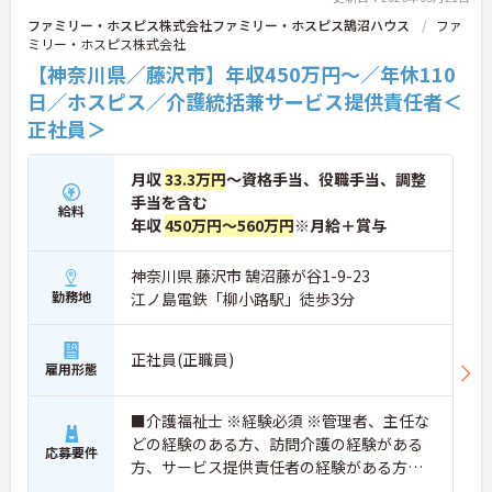
ファミリー・ホスピス株式会社ファミリー・ホスピス鵠沼ハウス
ファ
ミリー・ホスピス株式会社
【神奈川県／藤沢市】年収450万円～／年休110
日／ホスピス／介護統括兼サービス提供責任者＜
正社員＞
月収
33.3万円
～資格手当、役職手当、調整
手当を含む
給料
年収
450万円～560万円
※月給＋賞与
神奈川県 藤沢市 鵠沼藤が谷1-9-23
勤務地
江ノ島電鉄「柳小路駅」徒歩3分
正社員(正職員)
雇用形態
■介護福祉士 ※経験必須 ※管理者、主任な
どの経験のある方、訪問介護の経験がある
応募要件
方、サービス提供責任者の経験がある方歓
迎