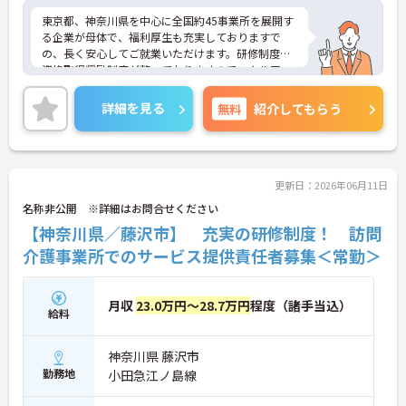
東京都、神奈川県を中心に全国約45事業所を展開す
る企業が母体で、福利厚生も充実しておりますで
の、長く安心してご就業いただけます。研修制度や
資格取得奨励制度が整っておりますのでスキルアッ
プも目指せる環境です。
ご興味のある方は是非お気軽にお問い合わせ下さ
詳細を見る
無料
紹介してもらう
い。
更新日：2026年06月11日
名称非公開 ※詳細はお問合せください
【神奈川県／藤沢市】 充実の研修制度！ 訪問
介護事業所でのサービス提供責任者募集＜常勤＞
月収
23.0万円～28.7万円
程度（諸手当込）
給料
神奈川県 藤沢市
勤務地
小田急江ノ島線