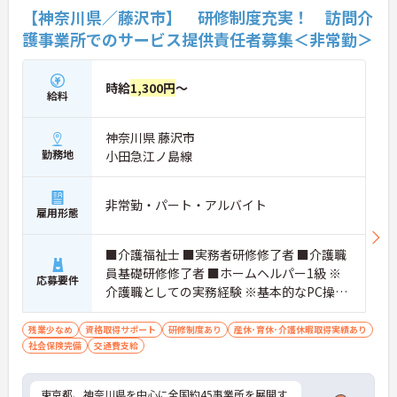
【神奈川県／藤沢市】 研修制度充実！ 訪問介
護事業所でのサービス提供責任者募集＜非常勤＞
時給
1,300円
～
給料
神奈川県 藤沢市
勤務地
小田急江ノ島線
非常勤・パート・アルバイト
雇用形態
■介護福祉士 ■実務者研修修了者 ■介護職
員基礎研修修了者 ■ホームヘルパー1級 ※
応募要件
介護職としての実務経験 ※基本的なPC操作
ができる方 ※地域によっては、普通自動車
運転免許(AT限定可)が必要となる場合があ
残業少なめ
資格取得サポート
研修制度あり
産休･育休･介護休暇取得実績あり
社会保険完備
交通費支給
ります。
東京都、神奈川県を中心に全国約45事業所を展開す