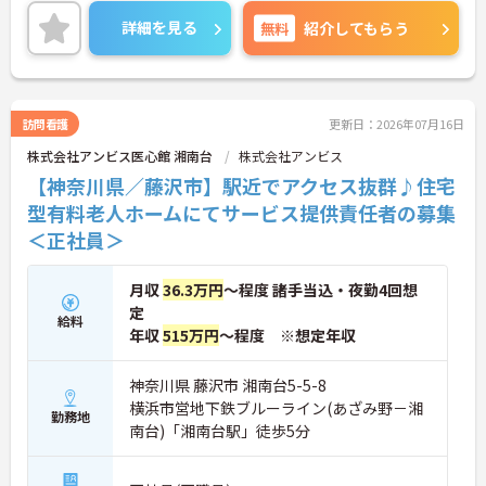
やすい環境です。ご興味のある方は是非お気軽にお
問い合わせください。
詳細を見る
無料
紹介してもらう
訪問看護
更新日：2026年07月16日
株式会社アンビス医心館 湘南台
株式会社アンビス
【神奈川県／藤沢市】駅近でアクセス抜群♪住宅
型有料老人ホームにてサービス提供責任者の募集
＜正社員＞
月収
36.3万円
～程度 諸手当込・夜勤4回想
定
給料
年収
515万円
～程度 ※想定年収
神奈川県 藤沢市 湘南台5-5-8
横浜市営地下鉄ブルーライン(あざみ野－湘
勤務地
南台)「湘南台駅」徒歩5分