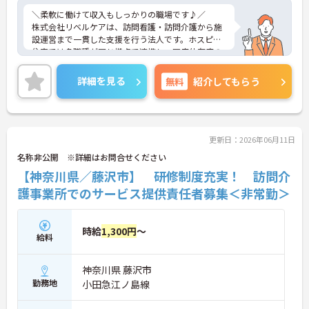
＼柔軟に働けて収入もしっかりの職場です♪／
株式会社リベルケアは、訪問看護・訪問介護から施
設運営まで一貫した支援を行う法人です。ホスピス
住宅では多職種が同じ拠点で連携し、医療依存度の
高い方にも対応できる環境が整っています。実務だ
けでなく調整業務にも関われるため、視野を広げな
詳細を見る
無料
紹介してもらう
がら成長しやすい職場です。「無理なく働ける」勤
務体制と待遇面のバランスも魅力で、安心して長く
働きたい方にぴったりの環境となっています。
更新日：2026年06月11日
■ 「しっかり休める」働き方
名称非公開 ※詳細はお問合せください
【神奈川県／藤沢市】 研修制度充実！ 訪問介
プライベートも大切にしたい方に嬉しい環境です。
・年間休日「125日」とお休み多め
護事業所でのサービス提供責任者募集＜非常勤＞
・時間外労働は原則なしでメリハリ勤務
・4週8休以上のシフト制で安定したリズム
→ 無理なく続けやすい働き方が根付いています
時給
1,300円
～
給料
■ 「収入も安心」高水準給与
神奈川県 藤沢市
頑張りがしっかり還元される仕組みです。
勤務地
小田急江ノ島線
・月給「31万円以上」と好スタート
・賞与年2回（計3.5ヶ月分実績）