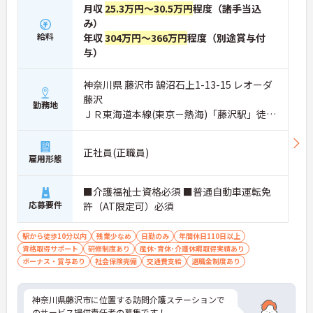
月収
25.3万円～30.5万円
程度（諸手当込
み）
給料
年収
304万円～366万円
程度（別途賞与付
与）
神奈川県 藤沢市 鵠沼石上1-13-15 レオーダ
藤沢
勤務地
ＪＲ東海道本線(東京－熱海)「藤沢駅」徒歩
4分
正社員(正職員)
雇用形態
■介護福祉士資格必須 ■普通自動車運転免
応募要件
許（AT限定可）必須
駅から徒歩10分以内
残業少なめ
日勤のみ
年間休日110日以上
資格取得サポート
研修制度あり
産休･育休･介護休暇取得実績あり
ボーナス・賞与あり
社会保険完備
交通費支給
退職金制度あり
神奈川県藤沢市に位置する訪問介護ステーションで
のサービス提供責任者の募集です！