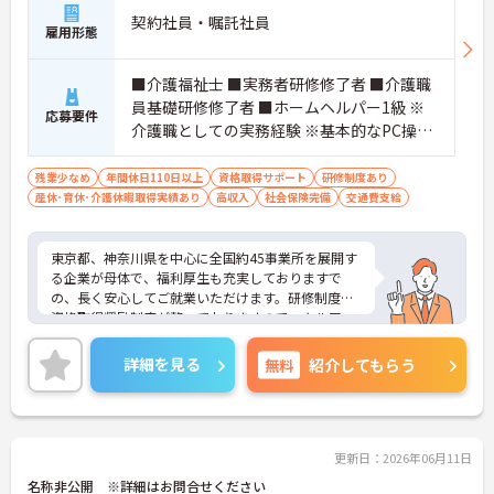
契約社員・嘱託社員
雇用形態
■介護福祉士 ■実務者研修修了者 ■介護職
員基礎研修修了者 ■ホームヘルパー1級 ※
応募要件
介護職としての実務経験 ※基本的なPC操作
ができる方 ※地域によっては、普通自動車
運転免許(AT限定可)が必要となる場合があ
残業少なめ
年間休日110日以上
資格取得サポート
研修制度あり
産休･育休･介護休暇取得実績あり
ります。
高収入
社会保険完備
交通費支給
東京都、神奈川県を中心に全国約45事業所を展開す
る企業が母体で、福利厚生も充実しておりますで
の、長く安心してご就業いただけます。研修制度や
資格取得奨励制度が整っておりますのでスキルアッ
プも目指せる環境です。
ご興味のある方は是非お気軽にお問い合わせ下さ
詳細を見る
無料
紹介してもらう
い。
更新日：2026年06月11日
名称非公開 ※詳細はお問合せください