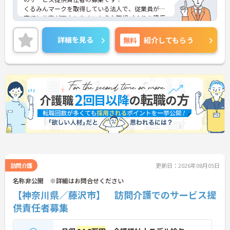
くるみんマークを取得している法人で、従業員が子
育てと仕事が両立しやすいような職場づくりを積極
的に行っています。
ご興味ある方には、面接対策ポイントなど、さらに
詳細を見る
無料
紹介してもらう
詳細をお話しいたしますのでお気軽にご相談くださ
い！
訪問介護
更新日：2026年08月05日
名称非公開 ※詳細はお問合せください
【神奈川県／藤沢市】 訪問介護でのサービス提
供責任者募集