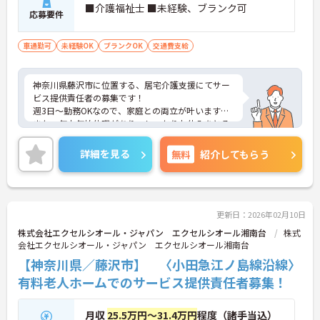
■介護福祉士 ■未経験、ブランク可
応募要件
車通勤可
未経験OK
ブランクOK
交通費支給
神奈川県藤沢市に位置する、居宅介護支援にてサー
ビス提供責任者の募集です！
週3日～勤務OKなので、家庭との両立が叶います☆
また、年末年始休暇があり、しっかりお休みをとる
ことが可能です♪
さらにマイカー通勤可能なので、通勤らくらくです
詳細を見る
無料
紹介してもらう
◎
ご興味のある方には、面接対策ポイントなど、さら
に詳細をご案内しますのでお気軽にご相談くださ
い！
更新日：2026年02月10日
株式会社エクセルシオール・ジャパン エクセルシオール湘南台
株式
会社エクセルシオール・ジャパン エクセルシオール湘南台
【神奈川県／藤沢市】 〈小田急江ノ島線沿線〉
有料老人ホームでのサービス提供責任者募集！
月収
25.5万円～31.4万円
程度（諸手当込）