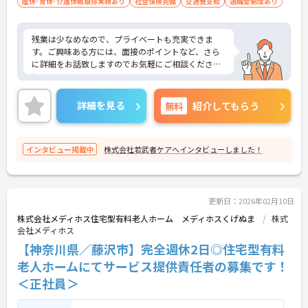
産休･育休･介護休暇取得実績あり
社会保険完備
交通費支給
退職金制度あり
残業は少なめなので、プライベートも充実できま
す。ご興味ある方には、面接のポイントなど、さら
に詳細をお話致しますのでお気軽にご相談くださ
い。
詳細を見る
無料
紹介してもらう
インタビュー掲載中
株式会社若武者ケアへインタビューしました！
更新日：2026年02月10日
株式会社メディホス住宅型有料老人ホーム メディホスくげぬま
株式
会社メディホス
【神奈川県／藤沢市】完全週休2日◎住宅型有料
老人ホームにてサービス提供責任者の募集です！
＜正社員＞