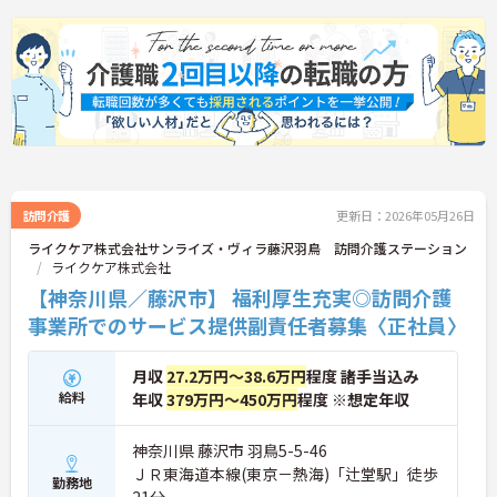
訪問介護
更新日：2026年05月26日
ライクケア株式会社サンライズ・ヴィラ藤沢羽鳥 訪問介護ステーション
ライクケア株式会社
【神奈川県／藤沢市】 福利厚生充実◎訪問介護
事業所でのサービス提供副責任者募集〈正社員〉
月収
27.2万円～38.6万円
程度 諸手当込み
給料
年収
379万円～450万円
程度 ※想定年収
神奈川県 藤沢市 羽鳥5-5-46
ＪＲ東海道本線(東京－熱海)「辻堂駅」徒歩
勤務地
21分