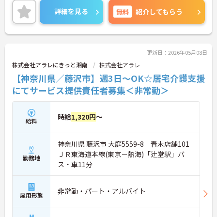
安心☆
詳細を見る
無料
紹介してもらう
ご興味のある方には、面接対策ポイントなど、さら
に詳細をお話しいたしますのでお気軽にご相談くだ
さい！
更新日：2026年05月08日
株式会社アラレにきっと湘南
株式会社アラレ
【神奈川県／藤沢市】週3日～OK☆居宅介護支援
にてサービス提供責任者募集＜非常勤＞
時給
1,320円
～
給料
神奈川県 藤沢市 大庭5559-8 青木店舗101
ＪＲ東海道本線(東京－熱海)「辻堂駅」バ
勤務地
ス・車11分
非常勤・パート・アルバイト
雇用形態