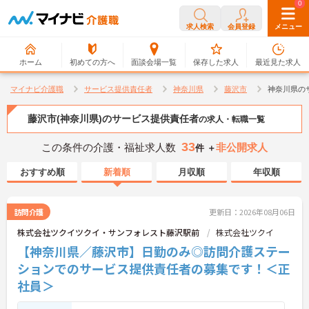
0
0
求人検索
会員登録
メニュー
ホーム
初めての方へ
面談会場一覧
保存した求人
最近見た求人
マイナビ介護職
サービス提供責任者
神奈川県
藤沢市
神奈川県の
藤沢市(神奈川県)のサービス提供責任者
の求人・転職一覧
33
この条件の介護・福祉求人数
非公開求人
件 ＋
おすすめ順
新着順
月収順
年収順
訪問介護
更新日：2026年08月06日
株式会社ツクイツクイ・サンフォレスト藤沢駅前
株式会社ツクイ
【神奈川県／藤沢市】日勤のみ◎訪問介護ステー
ションでのサービス提供責任者の募集です！＜正
社員＞