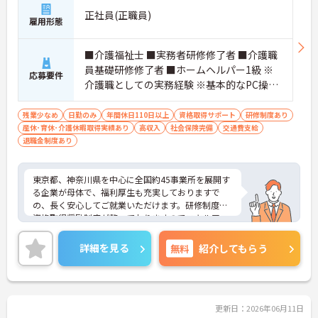
正社員(正職員)
雇用形態
■介護福祉士 ■実務者研修修了者 ■介護職
員基礎研修修了者 ■ホームヘルパー1級 ※
応募要件
介護職としての実務経験 ※基本的なPC操作
ができる方 ※地域によっては、普通自動車
運転免許(AT限定可)が必要となる場合があ
残業少なめ
日勤のみ
年間休日110日以上
資格取得サポート
研修制度あり
産休･育休･介護休暇取得実績あり
ります。
高収入
社会保険完備
交通費支給
退職金制度あり
東京都、神奈川県を中心に全国約45事業所を展開す
る企業が母体で、福利厚生も充実しておりますで
の、長く安心してご就業いただけます。研修制度や
資格取得奨励制度が整っておりますのでスキルアッ
プも目指せる環境です。
ご興味のある方は是非お気軽にお問い合わせ下さ
詳細を見る
無料
紹介してもらう
い。
更新日：2026年06月11日