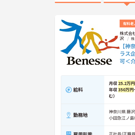
有料老
株式会
沢
株
【神
ラス
可＜
月収
25.2万円
給料
年収
350万円
む）
神奈川県 藤沢市
勤務地
小田急江ノ島
雇用形態
正社員(正職員