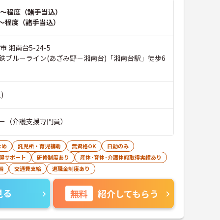
～程度（諸手当込）
～程度（諸手当込）
 湘南台5-24-5
鉄ブルーライン(あざみ野－湘南台)「湘南台駅」徒歩6
)
ー（介護支援専門員）
なめ
託児所・育児補助
無資格OK
日勤のみ
得サポート
研修制度あり
産休･育休･介護休暇取得実績あり
備
交通費支給
退職金制度あり
見る
無料
紹介してもらう