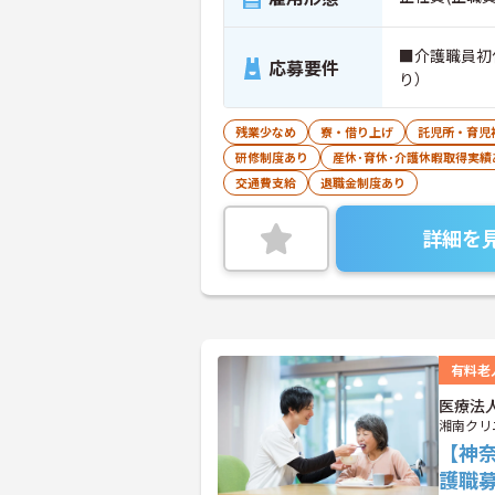
■介護職員初
応募要件
り）
残業少なめ
寮・借り上げ
託児所・育児
研修制度あり
産休･育休･介護休暇取得実績
交通費支給
退職金制度あり
詳細を
有料老
医療法
湘南クリ
【神
護職