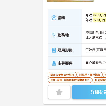
月収
22.6万
給料
年収
320万円
神奈川県 藤沢市
勤務地
江ノ島電鉄「
雇用形態
正社員(正職員
応募要件
■介護職員初
駅から徒歩10分以内
託児所・育児補助
産休･育休･介護休暇取得実績あり
社会保険
詳細を