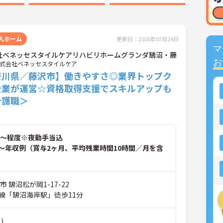
人ホーム
更新日：2026年07月24日
マ
社ベネッセスタイルケアリハビリホームグランダ鵠沼・藤
お
式会社ベネッセスタイルケア
奈川県／藤沢市】働きやすさ◎業界トップク
企業が運営☆資格取得支援でスキルアップも
介護職＞
～程度※夜勤手当込
～年収例（賞与2ヶ月、平均残業時間10時間／月を含
 鵠沼松が岡1-17-22
線「鵠沼海岸駅」徒歩11分
)