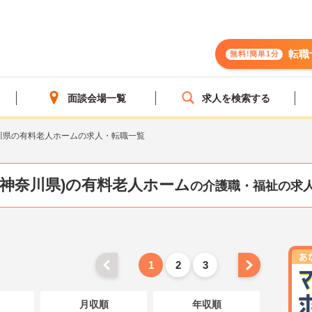
転職
無料!簡単1分
面談会場一覧
求人を検索する
川県の有料老人ホームの求人・転職一覧
(神奈川県)の有料老人ホーム
の介護職・福祉の求
1
2
3
月収順
年収順