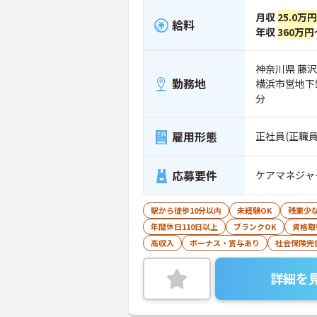
月収
25.0万円
給料
年収
360万円
神奈川県 藤沢市
勤務地
横浜市営地下
分
雇用形態
正社員(正職員
応募要件
ケアマネジャ
駅から徒歩10分以内
未経験OK
残業少
年間休日110日以上
ブランクOK
資格取
高収入
ボーナス・賞与あり
社会保険完
詳細を