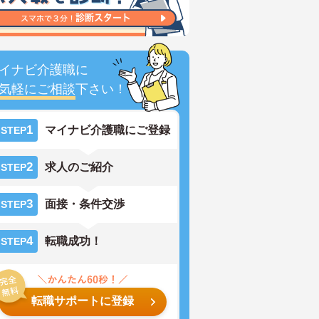
イナビ介護職に
気軽にご相談
下さい！
1
マイナビ介護職にご登録
STEP
2
求人のご紹介
STEP
3
面接・条件交渉
STEP
4
転職成功！
STEP
転職サポートに登録