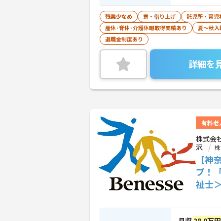
残業少なめ
寮・借り上げ
託児所・育児
産休･育休･介護休暇取得実績あり
夏～秋入
退職金制度あり
詳細を
有料老
株式会
沢
株
【神
プ！
祉士
月収
28.0万