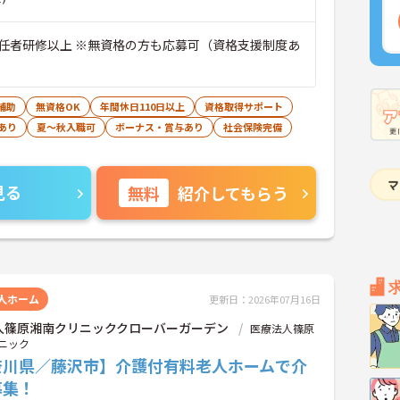
任者研修以上 ※無資格の方も応募可（資格支援制度あ
補助
無資格OK
年間休日110日以上
資格取得サポート
あり
夏～秋入職可
ボーナス・賞与あり
社会保険完備
見る
無料
紹介してもらう
人ホーム
更新日：2026年07月16日
人篠原湘南クリニッククローバーガーデン
医療法人篠原
ニック
奈川県／藤沢市】介護付有料老人ホームで介
募集！