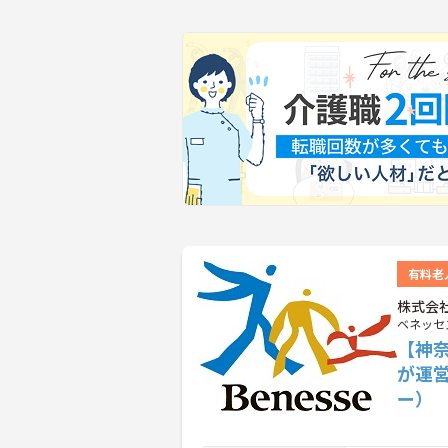
有料老
株式会
ベネッセ
【神
が運
ー）