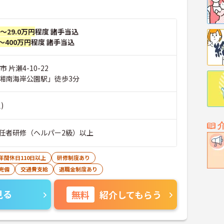
円～29.0万円
程度 諸手当込
～400万円
程度 諸手当込
 片瀬4-10-22
湘南海岸公園駅」徒歩3分
)
任者研修（ヘルパー2級）以上
年間休日110日以上
研修制度あり
完備
交通費支給
退職金制度あり
見る
無料
紹介してもらう