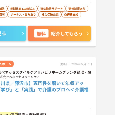
補助
年間休日110日以上
資格取得サポート
研修制度あり
職可
ボーナス・賞与あり
社会保険完備
交通費支給
見る
無料
紹介してもらう
人ホーム
更新日：2026年07月10日
社ベネッセスタイルケアリハビリホームグランダ鵠沼・藤
式会社ベネッセスタイルケア
奈川県／藤沢市】専門性を磨いて年収アッ
「学び」と「実践」で介護のプロへ＜介護福
＞
円～30.2万円
程度※夜勤手当込