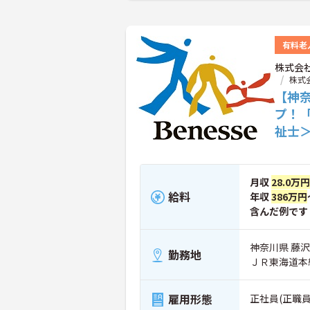
有料老
株式会
株式
【神
プ！
祉士
月収
28.0万
給料
年収
386万円
含んだ例です
神奈川県 藤沢市
勤務地
ＪＲ東海道本
雇用形態
正社員(正職員