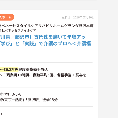
人ホーム
更新日：2026年07月10日
社ベネッセスタイルケアリハビリホームグランダ藤沢本町
会社ベネッセスタイルケア
奈川県／藤沢市】専門性を磨いて年収アッ
「学び」と「実践」で介護のプロへ＜介護福
＞
円～30.2万円
程度※夜勤手当込
～※残業月10時間、夜勤平均5回、各種手当・賞与を
 本町3-5-6
線(東京－熱海)「藤沢駅」徒歩15分
)