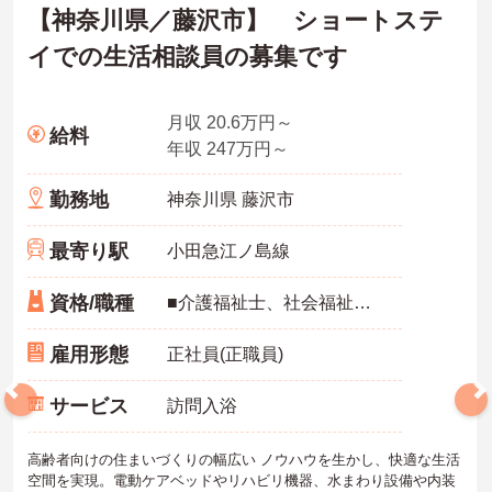
【神奈川県／藤沢市】 ショートステ
イでの生活相談員の募集です
月収 20.6万円～
給料
年収 247万円～
勤務地
神奈川県 藤沢市
最寄り駅
小田急江ノ島線
資格/職種
■介護福祉士、社会福祉主事任用、社会福祉士、介護支援専門員のいずれか ※普通自動車免許（ＡＴ限定可）必須
雇用形態
正社員(正職員)
サービス
訪問入浴
高齢者向けの住まいづくりの幅広い ノウハウを生かし、快適な生活
空間を実現。電動ケアベッドやリハビリ機器、水まわり設備や内装