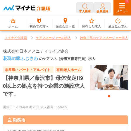
0
1
求人検索
会員登録
メニュー
ホーム
初めての方へ
面談会場一覧
保存した求人
最近見た求人
マイナビ介護職
ケアマネージャーの求人
神奈川県のケアマネージャー求人
株式会社日本アメニティライフ協会
花珠の家ふじさわ
のケアマネ（介護支援専門員）求人
非常勤・パート・アルバイト
有料老人ホーム
【神奈川県／藤沢市】母体安定!!9
0以上の拠点を持つ企業の施設求人
です。
更新日：2026年03月26日 求人番号：558205
勤務地