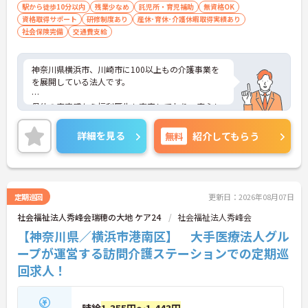
駅から徒歩10分以内
残業少なめ
託児所・育児補助
無資格OK
資格取得サポート
研修制度あり
産休･育休･介護休暇取得実績あり
社会保険完備
交通費支給
神奈川県横浜市、川崎市に100以上もの介護事業を
を展開している法人です。
母体の安定感から福利厚生も充実しており、安心し
て長く働いて頂けます。自分のライフスタイルに合
わせて働いていただけます。
詳細を見る
無料
紹介してもらう
ご興味のある方はお気軽にお問い合わせ下さいま
せ。
定期巡回
更新日：2026年08月07日
社会福祉法人秀峰会瑞穂の大地 ケア24
社会福祉法人秀峰会
【神奈川県／横浜市港南区】 大手医療法人グル
ープが運営する訪問介護ステーションでの定期巡
回求人！