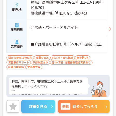
神奈川県 横浜市保土ケ谷区 和田1-13-1 朋和
ビル201
勤務地
相模鉄道本線「和田町駅」徒歩4分
非常勤・パート・アルバイト
雇用形態
■介護職員初任者研修（ヘルパー2級）以上
応募要件
駅から徒歩10分以内
残業少なめ
託児所・育児補助
無資格OK
資格取得サポート
研修制度あり
産休･育休･介護休暇取得実績あり
社会保険完備
交通費支給
神奈川県横浜市、川崎市に100以上もの介護事業を
を展開している法人です。
母体の安定感から福利厚生も充実しており、安心し
て長く働いて頂けます。自分のライフスタイルに合
わせて働いていただけます。
詳細を見る
無料
紹介してもらう
ご興味のある方はお気軽にお問い合わせ下さいま