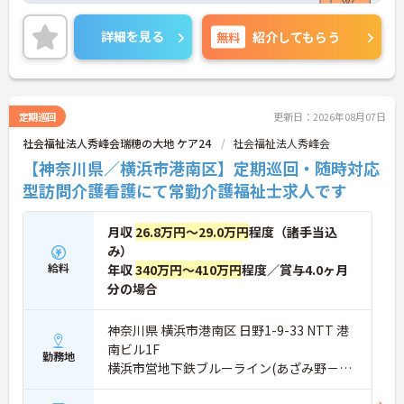
です。
詳細を見る
無料
紹介してもらう
ご興味ある方には、面接対策ポイントなど、詳細を
お話しいたしますのでお気軽にご相談ください
定期巡回
更新日：2026年08月07日
社会福祉法人秀峰会瑞穂の大地 ケア24
社会福祉法人秀峰会
【神奈川県／横浜市港南区】定期巡回・随時対応
型訪問介護看護にて常勤介護福祉士求人です
月収
26.8万円～29.0万円
程度（諸手当込
み）
給料
年収
340万円～410万円
程度／賞与4.0ヶ月
分の場合
神奈川県 横浜市港南区 日野1-9-33 NTT 港
南ビル1F
勤務地
横浜市営地下鉄ブルーライン(あざみ野－湘
南台)「港南中央駅」徒歩11分