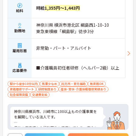
時給
1,355円～1,443円
給料
神奈川県 横浜市港北区 綱島西1-10-10
勤務地
東急東横線「綱島駅」徒歩3分
非常勤・パート・アルバイト
雇用形態
■介護職員初任者研修（ヘルパー2級）以上
応募要件
駅から徒歩10分以内
残業少なめ
託児所・育児補助
無資格OK
資格取得サポート
研修制度あり
産休･育休･介護休暇取得実績あり
社会保険完備
交通費支給
神奈川県横浜市、川崎市に100以上もの介護事業を
を展開している法人です。
母体の安定感から福利厚生も充実しており、安心し
て長く働いて頂けます。自分のライフスタイルに合