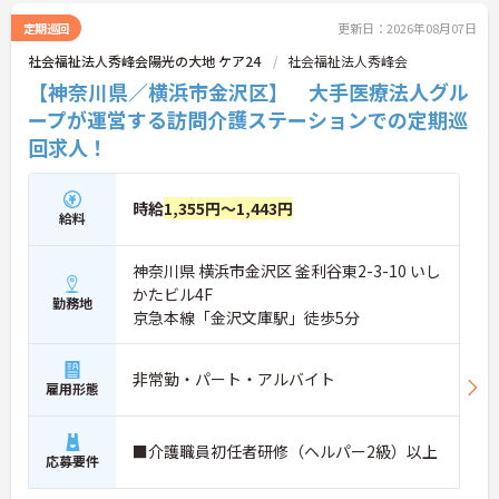
定期巡回
更新日：2026年08月07日
社会福祉法人秀峰会陽光の大地 ケア24
社会福祉法人秀峰会
【神奈川県／横浜市金沢区】 大手医療法人グル
ープが運営する訪問介護ステーションでの定期巡
回求人！
時給
1,355円～1,443円
給料
神奈川県 横浜市金沢区 釜利谷東2-3-10 いし
かたビル4F
勤務地
京急本線「金沢文庫駅」徒歩5分
非常勤・パート・アルバイト
雇用形態
■介護職員初任者研修（ヘルパー2級）以上
応募要件