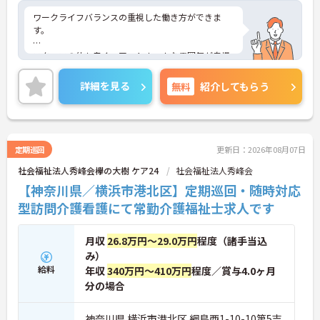
ワークライフバランスの重視した働き方ができま
す。
スタッフの仲も良く、アットホームな雰囲気が自慢
です。
詳細を見る
無料
紹介してもらう
ご興味ある方には、面接対策ポイントなど、詳細を
お話しいたしますのでお気軽にご相談ください
定期巡回
更新日：2026年08月07日
社会福祉法人秀峰会欅の大樹 ケア24
社会福祉法人秀峰会
【神奈川県／横浜市港北区】定期巡回・随時対応
型訪問介護看護にて常勤介護福祉士求人です
月収
26.8万円～29.0万円
程度（諸手当込
み）
給料
年収
340万円～410万円
程度／賞与4.0ヶ月
分の場合
神奈川県 横浜市港北区 綱島西1-10-10第5吉