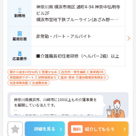
神奈川県 横浜市南区 通町4-94 神奈中弘明寺
ビル2F
勤務地
横浜市営地下鉄ブルーライン(あざみ野－湘
南台)「弘明寺(横浜市営)駅」徒歩2分
非常勤・パート・アルバイト
雇用形態
■介護職員初任者研修（ヘルパー2級）以上
応募要件
駅から徒歩10分以内
残業少なめ
託児所・育児補助
無資格OK
資格取得サポート
研修制度あり
産休･育休･介護休暇取得実績あり
社会保険完備
交通費支給
神奈川県横浜市、川崎市に100以上もの介護事業を
を展開している法人です。
母体の安定感から福利厚生も充実しており、安心し
て長く働いて頂けます。自分のライフスタイルに合
わせて働いていただけます。
詳細を見る
無料
紹介してもらう