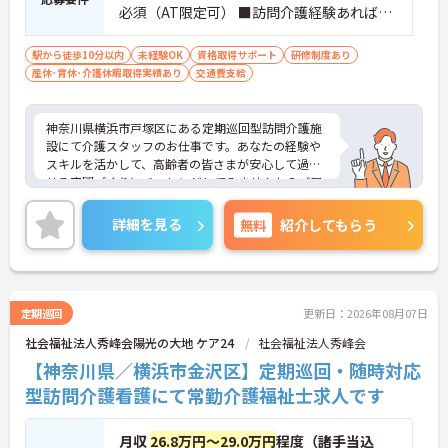
必須（AT限定可） ■訪問介護経験あれば尚
可 ■未経験の方、ブランクのある方OK ※先
輩職員が慣れるまでフォローしますので安
駅から徒歩10分以内
未経験OK
資格取得サポート
研修制度あり
産休･育休･介護休暇取得実績あり
心して働くことができます。
交通費支給
神奈川県横浜市戸塚区にある定期巡回型訪問介護施
設にて介護スタッフのお仕事です。あなたの経験や
スキルを活かして、高齢者の皆さまが安心して過ご
せる空間づくりにチャレンジしてみませんか？ご興
味ある方には、面接対策ポイントなど、さらに詳細
をお話しいたしますのでお気軽にご相談ください。
詳細を見る
無料
紹介してもらう
定期巡回
更新日：2026年08月07日
社会福祉法人秀峰会陽光の大地 ケア24
社会福祉法人秀峰会
【神奈川県／横浜市金沢区】定期巡回・随時対応
型訪問介護看護にて常勤介護福祉士求人です
月収
26.8万円～29.0万円
程度（諸手当込