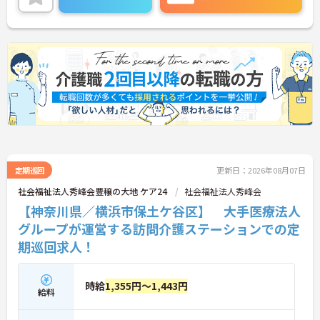
ご興味のある方はお気軽にお問い合わせ下さいま
せ。
定期巡回
更新日：2026年08月07日
社会福祉法人秀峰会豊穣の大地 ケア24
社会福祉法人秀峰会
【神奈川県／横浜市保土ケ谷区】 大手医療法人
グループが運営する訪問介護ステーションでの定
期巡回求人！
時給
1,355円～1,443円
給料