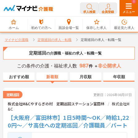
0
0
求人検索
会員登録
メニュー
ホーム
初めての方へ
面談会場一覧
保存した求人
最近見た求人
マイナビ介護職
定期巡回の求人・転職
定期巡回の求人・転職一覧
定期巡回
の介護職・福祉の求人・転職一覧
987
この条件の介護・福祉求人数
非公開求人
件 ＋
おすすめ順
新着順
月収順
年収順
定期巡回
更新日：2026年08月07日
株式会社M&Cやすらぎの村 定期巡回ステーション富田林
株式会社M
&C
【大阪府／富田林市】1日5時間～OK／時給1,22
0円～／サ高住への定期巡回／介護職員／パート