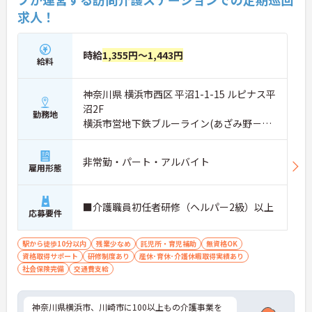
求人！
時給
1,355円～1,443円
給料
神奈川県 横浜市西区 平沼1-1-15 ルピナス平
沼2F
勤務地
横浜市営地下鉄ブルーライン(あざみ野－湘
南台)「高島町駅」徒歩5分
非常勤・パート・アルバイト
雇用形態
■介護職員初任者研修（ヘルパー2級）以上
応募要件
駅から徒歩10分以内
残業少なめ
託児所・育児補助
無資格OK
資格取得サポート
研修制度あり
産休･育休･介護休暇取得実績あり
社会保険完備
交通費支給
神奈川県横浜市、川崎市に100以上もの介護事業を