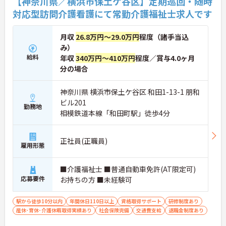
【神奈川県／横浜市保土ケ谷区】定期巡回・随時
対応型訪問介護看護にて常勤介護福祉士求人です
月収
26.8万円～29.0万円
程度（諸手当込
み）
給料
年収
340万円～410万円
程度／賞与4.0ヶ月
分の場合
神奈川県 横浜市保土ケ谷区 和田1-13-1 朋和
ビル201
勤務地
相模鉄道本線「和田町駅」徒歩4分
正社員(正職員)
雇用形態
■介護福祉士 ■普通自動車免許(AT限定可)
応募要件
お持ちの方 ■未経験可
駅から徒歩10分以内
年間休日110日以上
資格取得サポート
研修制度あり
産休･育休･介護休暇取得実績あり
社会保険完備
交通費支給
退職金制度あり