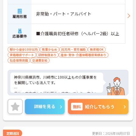
非常勤・パート・アルバイト
雇用形態
■介護職員初任者研修（ヘルパー2級）以上
応募要件
駅から徒歩10分以内
残業少なめ
託児所・育児補助
無資格OK
資格取得サポート
研修制度あり
産休･育休･介護休暇取得実績あり
社会保険完備
交通費支給
神奈川県横浜市、川崎市に100以上もの介護事業を
を展開している法人です。
母体の安定感から福利厚生も充実しており、安心し
て長く働いて頂けます。自分のライフスタイルに合
わせて働いていただけます。
詳細を見る
無料
紹介してもらう
ご興味のある方はお気軽にお問い合わせ下さいま
せ。
定期巡回
更新日：2026年08月07日