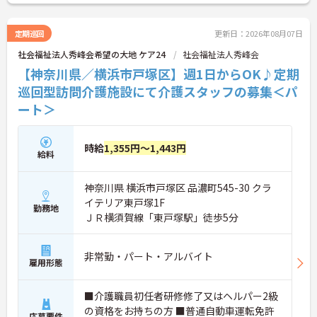
定期巡回
更新日：2026年08月07日
社会福祉法人秀峰会希望の大地 ケア24
社会福祉法人秀峰会
【神奈川県／横浜市戸塚区】週1日からOK♪定期
巡回型訪問介護施設にて介護スタッフの募集＜パ
ート＞
時給
1,355円～1,443円
給料
神奈川県 横浜市戸塚区 品濃町545-30 クラ
イテリア東戸塚1F
勤務地
ＪＲ横須賀線「東戸塚駅」徒歩5分
非常勤・パート・アルバイト
雇用形態
■介護職員初任者研修修了又はヘルパー2級
の資格をお持ちの方 ■普通自動車運転免許
応募要件