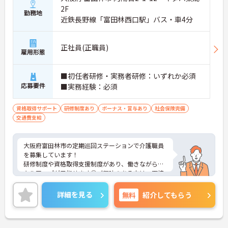
2F
勤務地
近鉄長野線「富田林西口駅」バス・車4分
正社員(正職員)
雇用形態
■初任者研修・実務者研修：いずれか必須
応募要件
■実務経験：必須
資格取得サポート
研修制度あり
ボーナス・賞与あり
社会保険完備
交通費支給
大阪府富田林市の定期巡回ステーションで介護職員
を募集しています！
研修制度や資格取得支援制度があり、働きながらス
キルアップが目指せます◎ご興味のある方は、面接
のポイントをお伝えしますのでお気軽にご連絡くだ
さい！
詳細を見る
無料
紹介してもらう