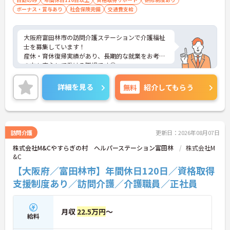
ボーナス・賞与あり
社会保険完備
交通費支給
大阪府富田林市の訪問介護ステーションで介護福祉
士を募集しています！
産休・育休復帰実績があり、長期的な就業をお考え
の方も安心して働ける職場です◎
ご興味のある方は、面接のポイントをお伝えします
のでお気軽にご連絡ください！
詳細を見る
無料
紹介してもらう
訪問介護
更新日：2026年08月07日
株式会社M&Cやすらぎの村 ヘルパーステーション富田林
株式会社M
&C
【大阪府／富田林市】年間休日120日／資格取得
支援制度あり／訪問介護／介護職員／正社員
月収
22.5万円
～
給料