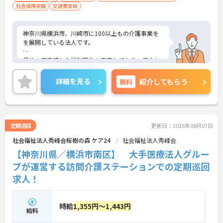
社会保険完備
交通費支給
神奈川県横浜市、川崎市に100以上もの介護事業を
を展開している法人です。
母体の安定感から福利厚生も充実しており、安心し
て長く働いて頂けます。自分のライフスタイルに合
わせて働いていただけます。
詳細を見る
無料
紹介してもらう
ご興味のある方はお気軽にお問い合わせ下さいま
せ。
定期巡回
更新日：2026年08月07日
社会福祉法人秀峰会桜樹の森 ケア24
社会福祉法人秀峰会
【神奈川県／横浜市南区】 大手医療法人グルー
プが運営する訪問介護ステーションでの定期巡回
求人！
時給
1,355円～1,443円
給料