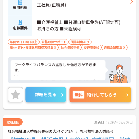
正社員(正職員)
雇用形態
■介護福祉士 ■普通自動車免許(AT限定可)
応募要件
お持ちの方 ■未経験可
年間休日110日以上
資格取得サポート
研修制度あり
産休･育休･介護休暇取得実績あり
社会保険完備
交通費支給
退職金制度あり
ワークライフバランスの重視した働き方ができま
す。
スタッフの仲も良く、アットホームな雰囲気が自慢
です。
詳細を見る
無料
紹介してもらう
ご興味ある方には、面接対策ポイントなど、詳細を
お話しいたしますのでお気軽にご相談ください
定期巡回
更新日：2026年08月07日
社会福祉法人秀峰会豊穣の大地 ケア24
社会福祉法人秀峰会