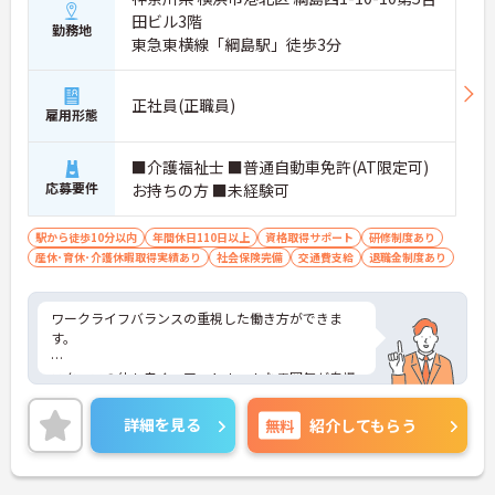
田ビル3階
勤務地
東急東横線「綱島駅」徒歩3分
正社員(正職員)
雇用形態
■介護福祉士 ■普通自動車免許(AT限定可)
応募要件
お持ちの方 ■未経験可
駅から徒歩10分以内
年間休日110日以上
資格取得サポート
研修制度あり
産休･育休･介護休暇取得実績あり
社会保険完備
交通費支給
退職金制度あり
ワークライフバランスの重視した働き方ができま
す。
スタッフの仲も良く、アットホームな雰囲気が自慢
です。
詳細を見る
無料
紹介してもらう
ご興味ある方には、面接対策ポイントなど、詳細を
お話しいたしますのでお気軽にご相談ください