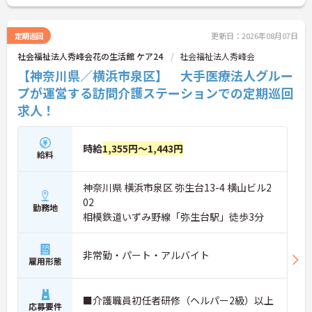
せ。
定期巡回
更新日：2026年08月07日
社会福祉法人秀峰会花の生活館 ケア24
社会福祉法人秀峰会
【神奈川県／横浜市泉区】 大手医療法人グルー
プが運営する訪問介護ステーションでの定期巡回
求人！
時給
1,355円～1,443円
給料
神奈川県 横浜市泉区 弥生台13-4 横山ビル2
02
勤務地
相模鉄道いずみ野線「弥生台駅」徒歩3分
非常勤・パート・アルバイト
雇用形態
■介護職員初任者研修（ヘルパー2級）以上
応募要件