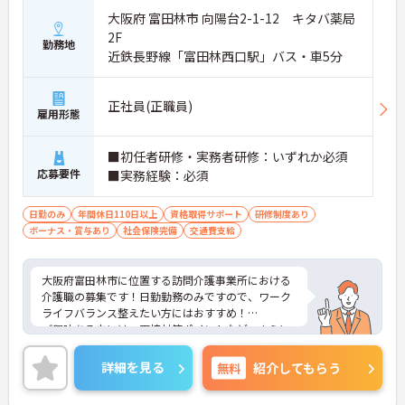
大阪府 富田林市 向陽台2-1-12 キタバ薬局
2F
勤務地
近鉄長野線「富田林西口駅」バス・車5分
正社員(正職員)
雇用形態
■初任者研修・実務者研修：いずれか必須
応募要件
■実務経験：必須
日勤のみ
年間休日110日以上
資格取得サポート
研修制度あり
ボーナス・賞与あり
社会保険完備
交通費支給
大阪府富田林市に位置する訪問介護事業所における
介護職の募集です！日勤勤務のみですので、ワーク
ライフバランス整えたい方にはおすすめ！
ご興味ある方には、面接対策ポイントなど、さらに
詳細をお話しいたしますのでお気軽にご相談くださ
い。
詳細を見る
無料
紹介してもらう