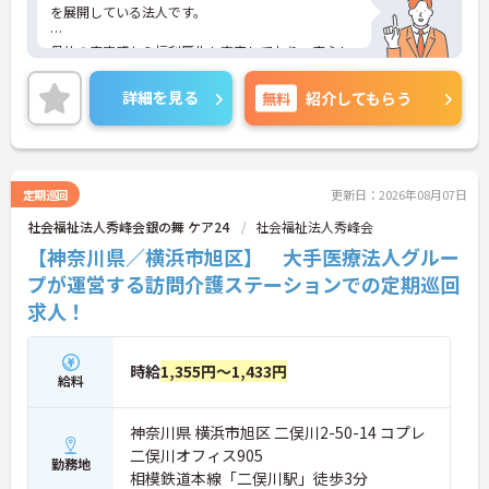
を展開している法人です。
母体の安定感から福利厚生も充実しており、安心し
て長く働いて頂けます。自分のライフスタイルに合
わせて働いていただけます。
詳細を見る
無料
紹介してもらう
ご興味のある方はお気軽にお問い合わせ下さいま
せ。
定期巡回
更新日：2026年08月07日
社会福祉法人秀峰会銀の舞 ケア24
社会福祉法人秀峰会
【神奈川県／横浜市旭区】 大手医療法人グルー
プが運営する訪問介護ステーションでの定期巡回
求人！
時給
1,355円～1,433円
給料
神奈川県 横浜市旭区 二俣川2-50-14 コプレ
二俣川オフィス905
勤務地
相模鉄道本線「二俣川駅」徒歩3分