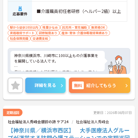
■介護職員初任者研修（ヘルパー2級）以上
応募要件
駅から徒歩10分以内
残業少なめ
託児所・育児補助
無資格OK
資格取得サポート
研修制度あり
産休･育休･介護休暇取得実績あり
社会保険完備
交通費支給
神奈川県横浜市、川崎市に100以上もの介護事業を
を展開している法人です。
母体の安定感から福利厚生も充実しており、安心し
て長く働いて頂けます。自分のライフスタイルに合
わせて働いていただけます。
詳細を見る
無料
紹介してもらう
ご興味のある方はお気軽にお問い合わせ下さいま
せ。
定期巡回
更新日：2026年08月07日
社会福祉法人秀峰会銀鈴の詩 ケア24
社会福祉法人秀峰会
【神奈川県／横浜市西区】 大手医療法人グルー
プが運営する訪問介護ステーションでの定期巡回