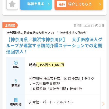
わせて働いていただけます。
詳細を見る
無料
紹介してもらう
ご興味のある方はお気軽にお問い合わせ下さいま
せ。
定期巡回
更新日：2026年08月07日
社会福祉法人秀峰会椚の大樹 ケア24
社会福祉法人秀峰会
【神奈川県／横浜市神奈川区】 大手医療法人グ
ループが運営する訪問介護ステーションでの定期
巡回求人！
時給
1,355円～1,443円
給料
神奈川県 横浜市神奈川区 西神奈川1-9-2 グ
レース竹和壱番館2F
勤務地
ＪＲ横浜線「東神奈川駅」徒歩4分
非常勤・パート・アルバイト
雇用形態