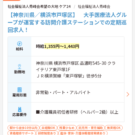
社会福祉法人秀峰会希望の大地 ケア24
社会福祉法人秀峰会
【神奈川県／横浜市戸塚区】 大手医療法人グル
ープが運営する訪問介護ステーションでの定期巡
回求人！
時給
1,355円～1,443円
給料
神奈川県 横浜市戸塚区 品濃町545-30 クラ
イテリア東戸塚1F
勤務地
ＪＲ横須賀線「東戸塚駅」徒歩5分
非常勤・パート・アルバイト
雇用形態
■介護職員初任者研修（ヘルパー2級）以上
応募要件
駅から徒歩10分以内
未経験OK
残業少なめ
託児所・育児補助
無資格OK
資格取得サポート
研修制度あり
産休･育休･介護休暇取得実績あり