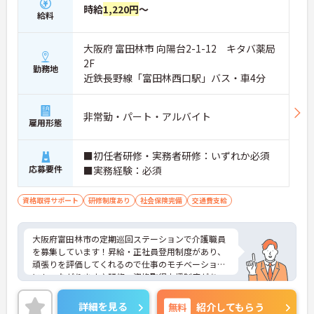
時給
1,220円
～
給料
大阪府 富田林市 向陽台2-1-12 キタバ薬局
2F
勤務地
近鉄長野線「富田林西口駅」バス・車4分
非常勤・パート・アルバイト
雇用形態
■初任者研修・実務者研修：いずれか必須
応募要件
■実務経験：必須
資格取得サポート
研修制度あり
社会保険完備
交通費支給
大阪府富田林市の定期巡回ステーションで介護職員
を募集しています！昇給・正社員登用制度があり、
頑張りを評価してくれるので仕事のモチベーション
にもつながります♪研修・資格取得支援制度があ
り、働きながらスキルアップができるのも嬉しいポ
イントです◎ご興味のある方は、面接のポイントを
詳細を見る
無料
紹介してもらう