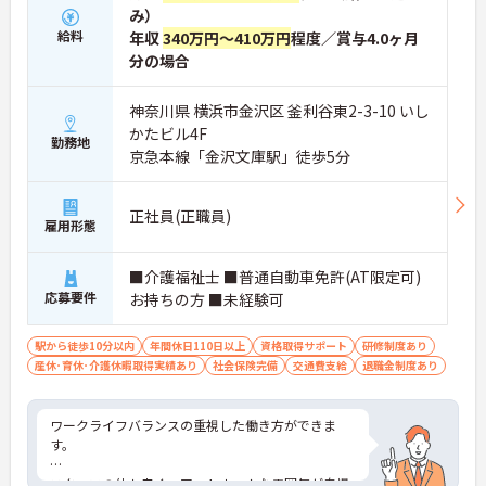
み）
給料
年収
340万円～410万円
程度／賞与4.0ヶ月
分の場合
神奈川県 横浜市金沢区 釜利谷東2-3-10 いし
かたビル4F
勤務地
京急本線「金沢文庫駅」徒歩5分
正社員(正職員)
雇用形態
■介護福祉士 ■普通自動車免許(AT限定可)
応募要件
お持ちの方 ■未経験可
駅から徒歩10分以内
年間休日110日以上
資格取得サポート
研修制度あり
産休･育休･介護休暇取得実績あり
社会保険完備
交通費支給
退職金制度あり
ワークライフバランスの重視した働き方ができま
す。
スタッフの仲も良く、アットホームな雰囲気が自慢