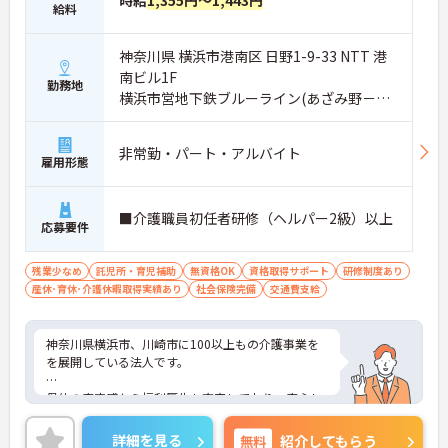
時給
1,355円～1,443円
給料
神奈川県 横浜市港南区 日野1-9-33 NTT 港
南ビル1F
勤務地
横浜市営地下鉄ブルーライン(あざみ野－湘
南台)「港南中央駅」徒歩11分
非常勤・パート・アルバイト
雇用形態
■介護職員初任者研修（ヘルパー2級）以上
応募要件
残業少なめ
託児所・育児補助
無資格OK
資格取得サポート
研修制度あり
産休･育休･介護休暇取得実績あり
社会保険完備
交通費支給
神奈川県横浜市、川崎市に100以上もの介護事業を
を展開している法人です。
母体の安定感から福利厚生も充実しており、安心し
て長く働いて頂けます。自分のライフスタイルに合
わせて働いていただけます。
詳細を見る
無料
紹介してもらう