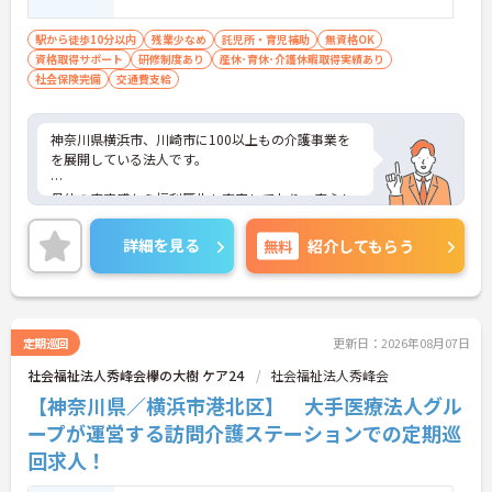
駅から徒歩10分以内
残業少なめ
託児所・育児補助
無資格OK
資格取得サポート
研修制度あり
産休･育休･介護休暇取得実績あり
社会保険完備
交通費支給
神奈川県横浜市、川崎市に100以上もの介護事業を
を展開している法人です。
母体の安定感から福利厚生も充実しており、安心し
て長く働いて頂けます。自分のライフスタイルに合
わせて働いていただけます。
詳細を見る
無料
紹介してもらう
ご興味のある方はお気軽にお問い合わせ下さいま
せ。
定期巡回
更新日：2026年08月07日
社会福祉法人秀峰会欅の大樹 ケア24
社会福祉法人秀峰会
【神奈川県／横浜市港北区】 大手医療法人グル
ープが運営する訪問介護ステーションでの定期巡
回求人！