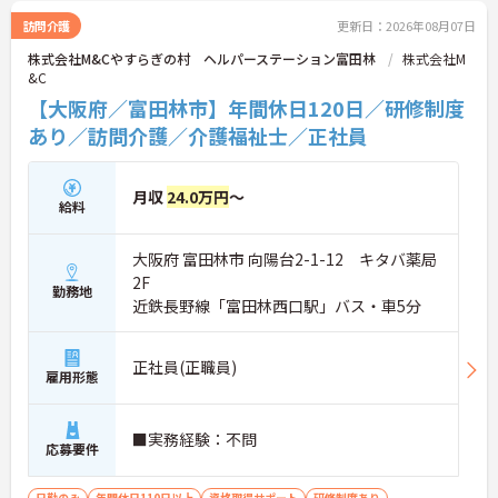
訪問介護
更新日：2026年08月07日
株式会社M&Cやすらぎの村 ヘルパーステーション富田林
株式会社M
&C
【大阪府／富田林市】年間休日120日／研修制度
あり／訪問介護／介護福祉士／正社員
月収
24.0万円
～
給料
大阪府 富田林市 向陽台2-1-12 キタバ薬局
2F
勤務地
近鉄長野線「富田林西口駅」バス・車5分
正社員(正職員)
雇用形態
■実務経験：不問
応募要件
日勤のみ
年間休日110日以上
資格取得サポート
研修制度あり