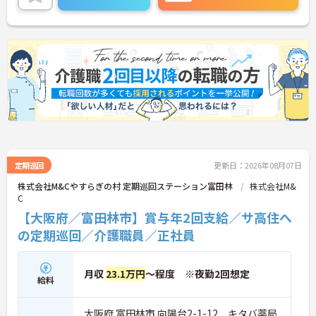
お伝えしますのでお気軽にご連絡ください！
定期巡回
更新日：2026年08月07日
株式会社M&Cやすらぎの村 定期巡回ステーション富田林
株式会社M&
C
【大阪府／富田林市】賞与年2回支給／サ高住へ
の定期巡回／介護職員／正社員
月収
23.1万円
～程度 ※夜勤2回想定
給料
大阪府 富田林市 向陽台2-1-12 キタバ薬局