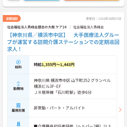
ご興味のある方はお気軽にお問い合わせ下さいま
せ。
定期巡回
更新日：2026年08月07日
社会福祉法人秀峰会銀杏の大樹 ケア24
社会福祉法人秀峰会
【神奈川県／横浜市中区】 大手医療法人グルー
プが運営する訪問介護ステーションでの定期巡回
求人！
時給
1,355円～1,443円
給料
神奈川県 横浜市中区 山下町252 グランベル
横浜ビル3F･EF
勤務地
ＪＲ根岸線「石川町駅」徒歩6分
非常勤・パート・アルバイト
雇用形態
■介護職員初任者研修（ヘルパー2級）以上