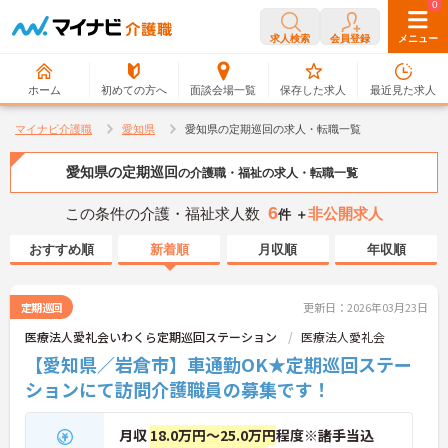
0
0
求人検索
会員登録
メニュー
ホーム
初めての方へ
面談会場一覧
保存した求人
最近見た求人
マイナビ介護職
愛知県
愛知県の定期巡回の求人・転職一覧
愛知県の定期巡回
の介護職・福祉の求人・転職一覧
6
この条件の介護・福祉求人数
非公開求人
件 ＋
おすすめ順
新着順
月収順
年収順
定期巡回
更新日：2026年03月23日
医療法人愛礼会いわくら定期巡回ステーション
医療法人愛礼会
【愛知県／岩倉市】車通勤OK★定期巡回ステー
ションにて訪問介護職員の募集です！
月収
18.0万円～25.0万円
程度※諸手当込