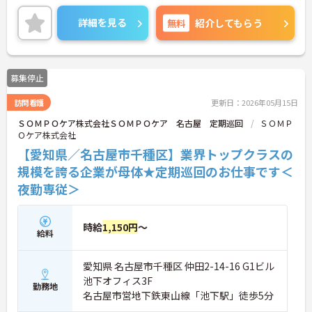
また育児への理解が高く、産休・育休、有給も取得
しやすい職場です。新婚の方もご相談下さい。
詳細を見る
無料
紹介してもらう
ご興味のある方には、面接対策ポイントなどさらに
詳細をお話致しますので、お気軽にお問い合わせ下
さい。
募集停止
訪問看護
更新日：2026年05月15日
ＳＯＭＰＯケア株式会社ＳＯＭＰＯケア 名古屋 定期巡回
ＳＯＭＰ
Ｏケア株式会社
【愛知県／名古屋市千種区】業界トップクラスの
規模を誇る企業が母体★定期巡回のお仕事です＜
夜勤専従＞
時給
1,150円
～
給料
愛知県 名古屋市千種区 仲田2-14-16 G1ビル
池下オフィス3F
勤務地
名古屋市営地下鉄東山線「池下駅」徒歩5分