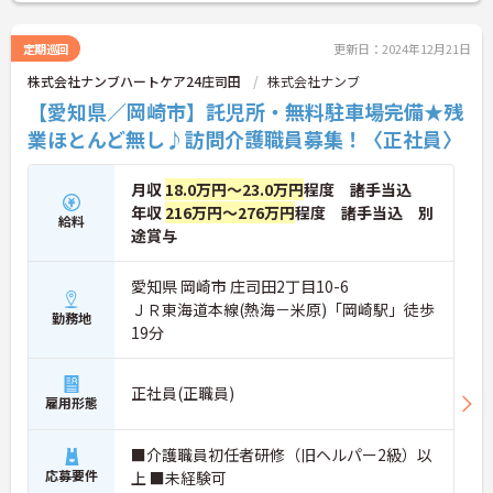
定期巡回
更新日：2024年12月21日
株式会社ナンブハートケア24庄司田
株式会社ナンブ
【愛知県／岡崎市】託児所・無料駐車場完備★残
業ほとんど無し♪訪問介護職員募集！〈正社員〉
月収
18.0万円～23.0万円
程度 諸手当込
年収
216万円～276万円
程度 諸手当込 別
給料
途賞与
愛知県 岡崎市 庄司田2丁目10-6
ＪＲ東海道本線(熱海－米原)「岡崎駅」徒歩
勤務地
19分
正社員(正職員)
雇用形態
■介護職員初任者研修（旧ヘルパー2級）以
応募要件
上 ■未経験可