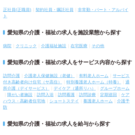
正社員(正職員)
契約社員・嘱託社員
非常勤・パート・アルバイ
ト
愛知県の介護・福祉の求人を施設業態から探す
病院
クリニック
介護福祉施設
在宅医療
その他
愛知県の介護・福祉の求人をサービス内容から探す
訪問介護
介護老人保健施設（老健）
有料老人ホーム
サービス
付き高齢者向け住宅（サ高住）
特別養護老人ホーム（特養）
通
所介護（デイサービス）
デイケア（通所リハ）
グループホーム
障がい者施設
訪問入浴
訪問看護
訪問診療
定期巡回
ケア
ハウス・高齢者住宅地
ショートステイ
養護老人ホーム
介護予
防
愛知県の介護・福祉の求人を給与から探す