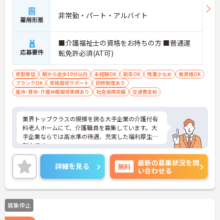
非常勤・パート・アルバイト
雇用形態
■介護福祉士の資格をお持ちの方 ■普通運
応募要件
転免許必須(AT可)
夜勤専従
駅から徒歩10分以内
未経験OK
新卒OK
残業少なめ
無資格OK
ブランクOK
資格取得サポート
研修制度あり
産休･育休･介護休暇取得実績あり
社会保険完備
交通費支給
業界トップクラスの規模を誇る大手企業の介護付有
料老人ホームにて、介護職員を募集しています。大
手企業ならでは高水準の待遇、充実した福利厚生が
魅力です。
ご興味ある方には、面接対策ポイントなど、さらに
最新の募集状況を問
詳細をお話しいたしますのでお気軽にご相談くださ
詳細を見る
無料
い合わせる
い。
募集停止