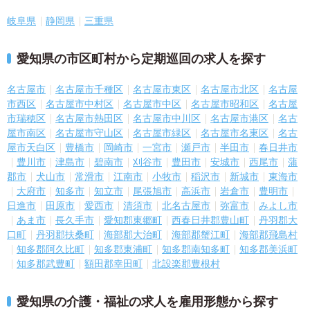
岐阜県
静岡県
三重県
愛知県の市区町村から定期巡回の求人を探す
名古屋市
名古屋市千種区
名古屋市東区
名古屋市北区
名古屋
市西区
名古屋市中村区
名古屋市中区
名古屋市昭和区
名古屋
市瑞穂区
名古屋市熱田区
名古屋市中川区
名古屋市港区
名古
屋市南区
名古屋市守山区
名古屋市緑区
名古屋市名東区
名古
屋市天白区
豊橋市
岡崎市
一宮市
瀬戸市
半田市
春日井市
豊川市
津島市
碧南市
刈谷市
豊田市
安城市
西尾市
蒲
郡市
犬山市
常滑市
江南市
小牧市
稲沢市
新城市
東海市
大府市
知多市
知立市
尾張旭市
高浜市
岩倉市
豊明市
日進市
田原市
愛西市
清須市
北名古屋市
弥富市
みよし市
あま市
長久手市
愛知郡東郷町
西春日井郡豊山町
丹羽郡大
口町
丹羽郡扶桑町
海部郡大治町
海部郡蟹江町
海部郡飛島村
知多郡阿久比町
知多郡東浦町
知多郡南知多町
知多郡美浜町
知多郡武豊町
額田郡幸田町
北設楽郡豊根村
愛知県の介護・福祉の求人を雇用形態から探す