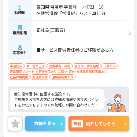
愛知県 常滑市 字長峰一ノ切21－10
勤務地
名鉄常滑線「常滑駅」バス・車11分
正社員(正職員)
雇用形態
■サービス提供責任者のご経験がある方
応募要件
車通勤可
寮・借り上げ
住宅手当・補助
託児所・育児補助
日勤のみ
資格取得サポート
研修制度あり
産休･育休･介護休暇取得実績あり
社会保険完備
交通費支給
退職金制度あり
愛知県常滑市に位置する施設です。
ご興味をお持ちの方には詳細の情報や面接のポイン
トをお伝えしますのでお気軽にお問い合わせくださ
いませ。
詳細を見る
無料
紹介してもらう