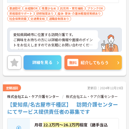
車通勤可
未経験OK
残業少なめ
託児所・育児補助
ブランクOK
資格取得サポート
研修制度あり
産休･育休･介護休暇取得実績あり
社会保険完備
交通費支給
退職金制度あり
愛知県岡崎市に位置する訪問介護です。
ご興味をお持ちの方には詳細の情報や面接のポイン
トをお伝えしますのでお気軽にお問い合わせくださ
いませ。
詳細を見る
無料
紹介してもらう
定期巡回
更新日：2024年12月19日
株式会社エム・ケア介護センター
株式会社エム・ケア介護センター
【愛知県/名古屋市千種区】 訪問介護センター
にてサービス提供責任者の募集です
月収
22.2万円～26.2万円
程度（諸手当込