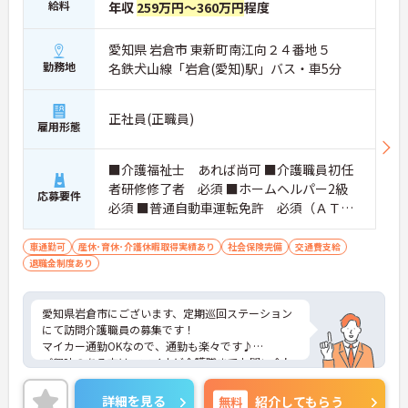
給料
年収
259万円～360万円
程度
愛知県 岩倉市 東新町南江向２４番地５
勤務地
名鉄犬山線「岩倉(愛知)駅」バス・車5分
正社員(正職員)
雇用形態
■介護福祉士 あれば尚可 ■介護職員初任
者研修修了者 必須 ■ホームヘルパー2級
応募要件
必須 ■普通自動車運転免許 必須（ＡＴ限
定可）
車通勤可
産休･育休･介護休暇取得実績あり
社会保険完備
交通費支給
退職金制度あり
愛知県岩倉市にございます、定期巡回ステーション
にて訪問介護職員の募集です！
マイカー通勤OKなので、通勤も楽々です♪
ご興味のある方は、マイナビ介護職までお問い合わ
せください。
詳細を見る
無料
紹介してもらう