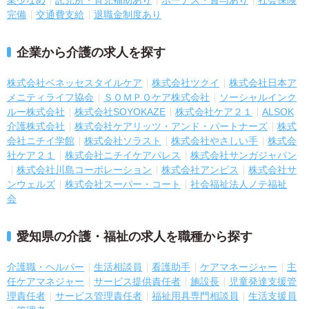
業少なめ
託児所・育児補助あり
ボーナス・賞与あり
社会保険
完備
交通費支給
退職金制度あり
企業から介護の求人を探す
株式会社ベネッセスタイルケア
株式会社ツクイ
株式会社日本ア
メニティライフ協会
ＳＯＭＰＯケア株式会社
ソーシャルインク
ルー株式会社
株式会社SOYOKAZE
株式会社ケア２１
ALSOK
介護株式会社
株式会社ケアリッツ・アンド・パートナーズ
株式
会社ニチイ学館
株式会社ソラスト
株式会社やさしい手
株式会
社ケア２１
株式会社ニチイケアパレス
株式会社サンガジャパン
株式会社川島コーポレーション
株式会社アンビス
株式会社サ
ンウェルズ
株式会社スーパー・コート
社会福祉法人ノテ福祉
会
愛知県の介護・福祉の求人を職種から探す
介護職・ヘルパー
生活相談員
看護助手
ケアマネージャー
主
任ケアマネジャー
サービス提供責任者
施設長
児童発達支援管
理責任者
サービス管理責任者
福祉用具専門相談員
生活支援員