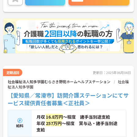
定期巡回
更新日：2025年06月04日
社会福祉法人知多学園むらさき野苑ホームヘルプステーション
社会福
祉法人知多学園
【愛知県／常滑市】訪問介護ステーションにてサ
ービス提供責任者募集＜正社員＞
月収
16.8万円
～程度 諸手当別途支給
年収
257万円
～程度 賞与込・諸手当別途
給料
支給