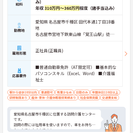
み）
給料
年収
310万円～360万円
程度（諸手当込み）
愛知県 名古屋市千種区 田代本通1丁目18番
地
勤務地
名古屋市営地下鉄東山線「覚王山駅」徒歩6
分
正社員(正職員)
雇用形態
■普通自動車免許（AT限定可） ■基本的な
パソコンスキル（Excel、Word） ■介護福
応募要件
祉士
駅から徒歩10分以内
車通勤可
残業少なめ
日勤のみ
年間休日110日以上
研修制度あり
産休･育休･介護休暇取得実績あり
社会保険完備
交通費支給
愛知県名古屋市千種区に位置する訪問介護センター
です。
訪問の際には社用車を使いますので、車をお持ちで
ない方でも大丈夫です！