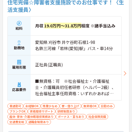
住宅完備☆障害者支援施設でのお仕事です！〈生
活支援員〉
月収
19.0万円～31.8万円
程度 ※諸手当込み
給料
愛知県 刈谷市 井ケ谷町石根1-98
勤務地
名鉄三河線「若林(愛知)駅」バス・車14分
正社員(正職員)
雇用形態
■無資格：可 ※社会福祉士・介護福祉
士・介護職員初任者研修（ヘルパー2級）、
応募要件
社会福祉主事任用資格：いずれかあれば尚
可 ■未経験・ブランク：可 ※PCス
キル：Word・Excelの基本的な操作 ■
車通勤可
未経験OK
残業少なめ
寮・借り上げ
無資格OK
日勤のみ
ブランクOK
資格取得サポート
普通自動車運転免許（AT限定可）
研修制度あり
産休･育休･介護休暇取得実績あり
ボーナス・賞与あり
社会保険完備
交通費支給
退職金制度あり