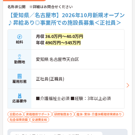
名称非公開 ※詳細はお問合せください
【愛知県／名古屋市】2026年10月新規オープン
♪昇給あり◎事業所での施設長募集＜正社員＞
月収
36.0万円～40.0万円
給料
年収
490万円～545万円
愛知県 名古屋市天白区
勤務地
正社員(正職員)
雇用形態
■介護福祉士必須 ■経験：3年以上必須
応募要件
日勤のみ
資格取得サポート
研修制度あり
産休･育休･介護休暇取得実績あり
社会保険完備
交通費支給