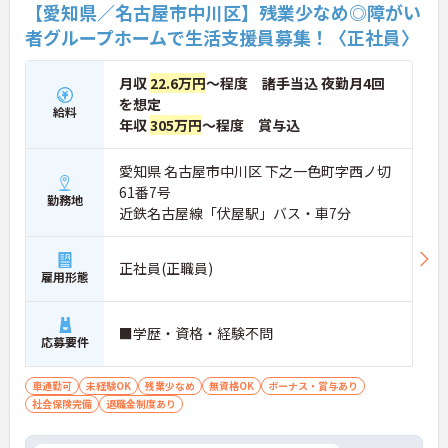
【愛知県／名古屋市中川区】残業少なめ◎障がい
者グループホームで生活支援員募集！〈正社員〉
月収
22.6万円
～程度 諸手当込 夜勤月4回
を想定
給料
年収
305万円
～程度 賞与込
愛知県 名古屋市中川区 下之一色町字西ノ切
61番7号
勤務地
近鉄名古屋線「伏屋駅」バス・車7分
正社員(正職員)
雇用形態
■学歴・資格・経験不問
応募要件
車通勤可
未経験OK
残業少なめ
無資格OK
ボーナス・賞与あり
社会保険完備
退職金制度あり