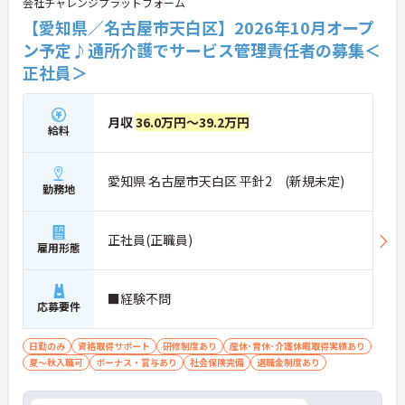
会社チャレンジプラットフォーム
【愛知県／名古屋市天白区】2026年10月オープ
ン予定♪通所介護でサービス管理責任者の募集＜
正社員＞
月収
36.0万円～39.2万円
給料
愛知県 名古屋市天白区 平針2 (新規未定)
勤務地
正社員(正職員)
雇用形態
■経験不問
応募要件
日勤のみ
資格取得サポート
研修制度あり
産休･育休･介護休暇取得実績あり
夏～秋入職可
ボーナス・賞与あり
社会保険完備
退職金制度あり