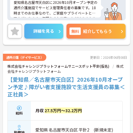
愛知県名古屋市天白区に2026年10月オープン予定の
通所介護施設でサービス管理責任者の募集です。18
時までのお仕事なので、ご家庭やプライベートとの
両立がしやすく、無理なくお仕事いただけます♪ま
た、サポート体制が整っているので安心してお仕事
スタートいただけます！ご興味のある方はご面接の
詳細を見る
無料
紹介してもらう
ポイントお伝えしますのでご気軽にお問い合わせく
ださい。
通所介護（デイサービス）
更新日：2026年06月08日
株式会社チャレンジプラットフォームサニースポット平針(仮名)
株式
会社チャレンジプラットフォーム
【愛知県／名古屋市天白区】2026年10月オープ
ン予定♪障がい者支援施設で生活支援員の募集＜
正社員＞
月収
27.5万円～32.2万円
給料
愛知県 名古屋市天白区 平針2 (新規未定)
勤務地