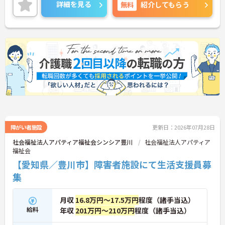
ることを目的とする64床の障害児福祉施設です。入
詳細を見る
無料
紹介してもらう
所（入院）して治療するため、医療法に規定する病
院としての機能も併せ持つという特徴があります。
複数施設を運営している法人なので、これまでの実
績をもとにした独自の教育体制が整っており、安心
してスタートしていただけます！
また、院内託児所も完備され、子育て中の方にも働
きやすい環境です！さらに福利厚生面でも大変充実
しているので、長く勤務したい方には特にオススメ
の求人です。
少しでも興味をお持ちでしたら、詳細についてご案
内致しますのでお気軽にお問い合わせ下さいませ。
障がい者施設
更新日：2026年07月28日
社会福祉法人アパティア福祉会シンシア豊川
社会福祉法人アパティア
福祉会
【愛知県／豊川市】障害者施設にて生活支援員募
集
月収
16.8万円～17.5万円
程度（諸手当込）
給料
年収
201万円～210万円
程度（諸手当込）