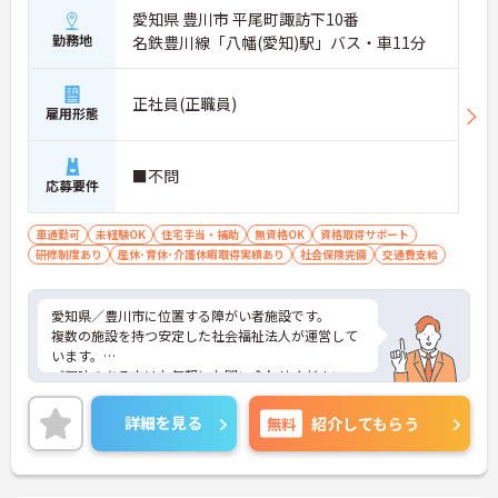
愛知県 豊川市 平尾町諏訪下10番
勤務地
名鉄豊川線「八幡(愛知)駅」バス・車11分
正社員(正職員)
雇用形態
■不問
応募要件
車通勤可
未経験OK
住宅手当・補助
無資格OK
資格取得サポート
研修制度あり
産休･育休･介護休暇取得実績あり
社会保険完備
交通費支給
愛知県／豊川市に位置する障がい者施設です。
複数の施設を持つ安定した社会福祉法人が運営して
います。
ご興味のある方はお気軽にお問い合わせください。
詳細を見る
無料
紹介してもらう