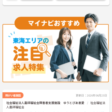
を通じて着実にスキルアップもできます。チームを
解し、実践できる
まとめ、メンバーの成長を後押しすることにやりが
いを感じる方、新しい挑戦に意欲的な方にぴったり
の職場です。ご興味のある方は詳細等をお伝えしま
すので、お気軽にお問い合わせください。
障がい者施設
更新日：2026年06月23日
社会福祉法人嘉祥福祉会障害者支援施設 ゆうとぴあ恵愛
社会福祉法
人嘉祥福祉会