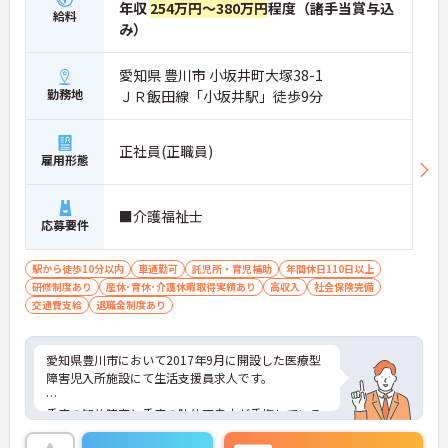
年収
254万円～380万円
程度（諸手当賞与込
給料
み）
愛知県 豊川市 小坂井町大塚38-1
勤務地
ＪＲ飯田線「小坂井駅」徒歩9分
正社員(正職員)
雇用形態
■介護福祉士
応募要件
駅から徒歩10分以内
車通勤可
託児所・育児補助
年間休日110日以上
研修制度あり
産休･育休･介護休暇取得実績あり
高収入
社会保険完備
交通費支給
退職金制度あり
愛知県豊川市において2017年9月に開設した医療型
障害児入所施設にて生活支援員求人です。
重度の知的障害と重度の肢体不自由が重複している
障害児者の方が入所し、治療及び日常生活の指導す