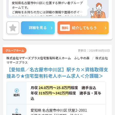
愛知県名古屋市中川区に位置する障がい者グループ
ホームです。
ご興味をお持ちの方には詳細の情報や面接のポイン
トをお伝えしますのでお気軽にお問い合わせくださ
いませ。
詳細を見る
無料
紹介してもらう
グループホーム
更新日：2026年06月02日
株式会社マザーズプラス住宅型有料老人ホーム ふしやの森
株式会社
マザーズプラス
【愛知県／名古屋市中川区】駅チカ×資格取得支
援あり★住宅型有料老人ホーム求人＜介護職＞
月収
24.0万円～25.8万円
程度 諸手当込
年収
319万円～342万円
程度 諸手当・賞与
給料
込
愛知県 名古屋市中川区 伏屋2-2001
勤務地