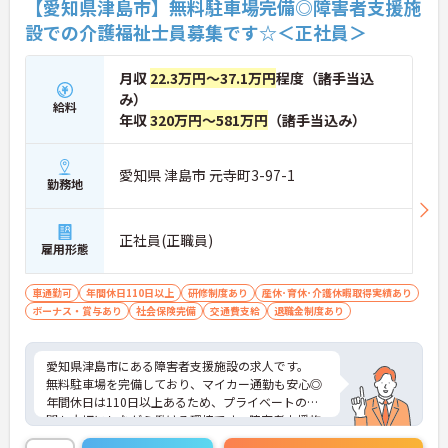
【愛知県津島市】無料駐車場完備◎障害者支援施
設での介護福祉士員募集です☆＜正社員＞
月収
22.3万円～37.1万円
程度（諸手当込
み）
給料
年収
320万円～581万円
（諸手当込み）
愛知県 津島市 元寺町3-97-1
勤務地
正社員(正職員)
雇用形態
車通勤可
年間休日110日以上
研修制度あり
産休･育休･介護休暇取得実績あり
ボーナス・賞与あり
社会保険完備
交通費支給
退職金制度あり
愛知県津島市にある障害者支援施設の求人です。
無料駐車場を完備しており、マイカー通勤も安心◎
年間休日は110日以上あるため、プライベートの時
間も大切にしながら働ける環境です。障害者支援施
設でのご経験を活かしたい方はもちろん、利用者さ