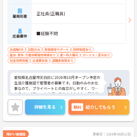
正社員(正職員)
雇用形態
■経験不問
応募要件
未経験OK
日勤のみ
資格取得サポート
研修制度あり
産休･育休･介護休暇取得実績あり
夏～秋入職可
ボーナス・賞与あり
社会保険完備
交通費支給
退職金制度あり
愛知県名古屋市天白区に2026年10月オープン予定の
生活介護施設で管理者の募集です。日勤のみのお仕
事なので、プライベートとの両立がしやすく、ワー
クライフバランスを大切にできます♪また、昇給年
4回あり！頑張りはしっかり評価され還元されます
◎ご興味のある方はご面接のポイントお伝えします
詳細を見る
無料
紹介してもらう
のでご気軽にお問い合わせください。
障がい者施設
更新日：2026年06月12日