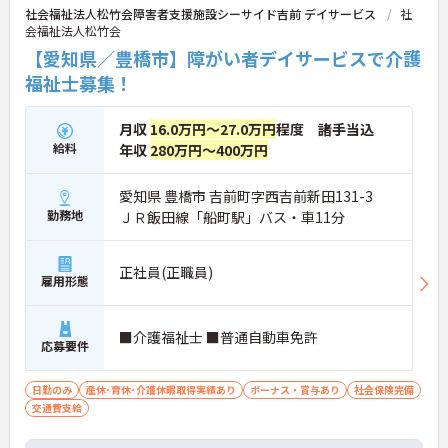
社会福祉法人松竹会障害者支援施設シーサイド吉前 デイサービス
社
会福祉法人松竹会
【愛知県／豊橋市】障がい者デイサービスで介護
福祉士募集！
月収
16.0万円～27.0万円
程度 諸手当込
給料
年収
280万円～400万円
愛知県 豊橋市 吉前町字西吉前新田131-3
勤務地
ＪＲ飯田線「船町駅」バス・車11分
正社員(正職員)
雇用形態
■介護福祉士 ■普通自動車免許
応募要件
日勤のみ
産休･育休･介護休暇取得実績あり
ボーナス・賞与あり
社会保険完備
交通費支給