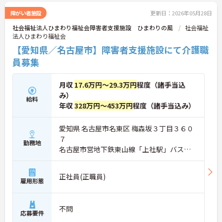
障がい者施設
更新日：2026年05月28日
社会福祉法人ひまわり福祉会障害者支援施設 ひまわりの風
社会福祉
法人ひまわり福祉会
【愛知県／名古屋市】障害者支援施設にて介護職
員募集
月収
17.6万円～29.3万円
程度（諸手当込
み）
給料
年収
328万円～453万円
程度（諸手当込み）
愛知県 名古屋市名東区 梅森坂３丁目３６０
７
勤務地
名古屋市営地下鉄東山線「上社駅」バス・
車12分
正社員(正職員)
雇用形態
不問
応募要件