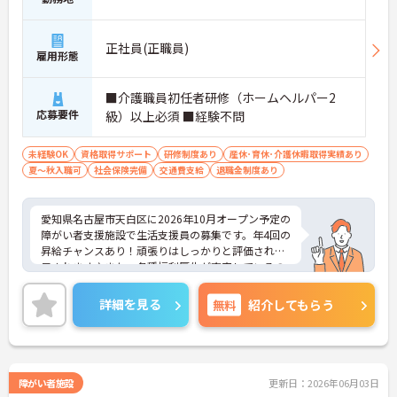
正社員(正職員)
雇用形態
■介護職員初任者研修（ホームヘルパー2
応募要件
級）以上必須 ■経験不問
未経験OK
資格取得サポート
研修制度あり
産休･育休･介護休暇取得実績あり
夏～秋入職可
社会保険完備
交通費支給
退職金制度あり
愛知県名古屋市天白区に2026年10月オープン予定の
障がい者支援施設で生活支援員の募集です。年4回の
昇給チャンスあり！頑張りはしっかりと評価され還
元されます♪また、各種福利厚生が充実しているの
も嬉しいポイントです◎ご興味のある方はご面接の
ポイントお伝えしますのでご気軽にお問い合わせく
詳細を見る
無料
紹介してもらう
ださい。
障がい者施設
更新日：2026年06月03日