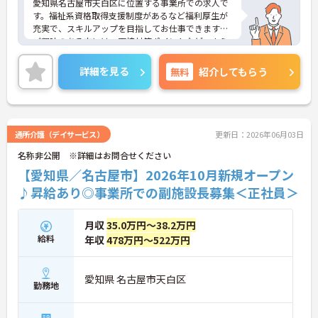
愛知県名古屋市天白区に位置する事業所での求人で
す。福祉系資格取得支援制度があるなど福利厚生が
充実で、スキルアップを目指してお仕事できます◎
ご興味のある方には、面接対策ポイントなど、さら
に詳細をご案内しますのでお気軽にご相談くださ
い！
詳細を見る
無料
紹介してもらう
通所介護（デイサービス）
更新日：2026年06月03日
名称非公開 ※詳細はお問合せください
【愛知県／名古屋市】2026年10月新規オープン
♪昇給あり◎事業所での副施設長募集＜正社員＞
月収
35.0万円～38.2万円
給料
年収
478万円～522万円
愛知県 名古屋市天白区
勤務地