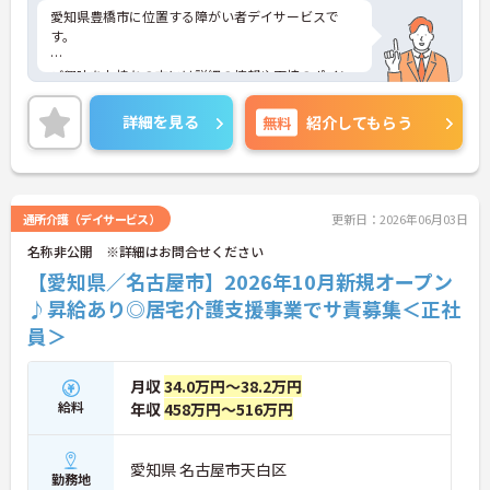
愛知県豊橋市に位置する障がい者デイサービスで
す。
ご興味をお持ちの方には詳細の情報や面接のポイン
トをお伝えしますのでお気軽にお問い合わせくださ
いませ。
詳細を見る
無料
紹介してもらう
通所介護（デイサービス）
更新日：2026年06月03日
名称非公開 ※詳細はお問合せください
【愛知県／名古屋市】2026年10月新規オープン
♪昇給あり◎居宅介護支援事業でサ責募集＜正社
員＞
月収
34.0万円～38.2万円
給料
年収
458万円～516万円
愛知県 名古屋市天白区
勤務地