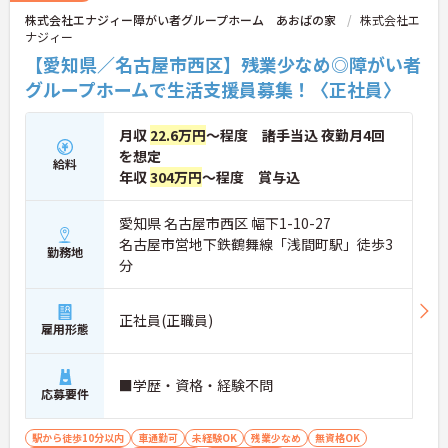
株式会社エナジィー障がい者グループホーム あおばの家
株式会社エ
ナジィー
【愛知県／名古屋市西区】残業少なめ◎障がい者
グループホームで生活支援員募集！〈正社員〉
月収
22.6万円
～程度 諸手当込 夜勤月4回
を想定
給料
年収
304万円
～程度 賞与込
愛知県 名古屋市西区 幅下1-10-27
名古屋市営地下鉄鶴舞線「浅間町駅」徒歩3
勤務地
分
正社員(正職員)
雇用形態
■学歴・資格・経験不問
応募要件
駅から徒歩10分以内
車通勤可
未経験OK
残業少なめ
無資格OK