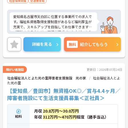
社会保険完備
交通費支給
愛知県名古屋市天白区に位置する事業所での求人で
す。福祉系資格取得支援制度があるなど福利厚生が
充実で、スキルアップを目指してお仕事できます◎
ご興味のある方には、面接対策ポイントなど、さら
に詳細をご案内しますのでお気軽にご相談くださ
い！
詳細を見る
無料
紹介してもらう
障がい者施設
更新日：2026年07月24日
社会福祉法人とよた光の里障害者支援施設 光の家
社会福祉法人とよ
た光の里
【愛知県／豊田市】無資格OK◎／賞与4.4ヶ月／
障害者施設にて生活支援員募集＜正社員＞
月収
20.8万円～30.0万円
給料
年収
312万円～470万円
程度（諸手当込）