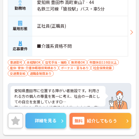
愛知県 豊田市 高町東山7‐44
勤務地
名鉄三河線「猿投駅」バス・車5分
正社員(正職員)
雇用形態
■介護系資格不問
応募要件
車通勤可
未経験OK
住宅手当・補助
無資格OK
年間休日110日以上
産休･育休･介護休暇取得実績あり
ボーナス・賞与あり
社会保険完備
交通費支給
退職金制度あり
愛知県豊田市に位置する障がい者施設です。利用さ
れる方の個人の尊重を第一に考え、社会の一員とし
ての自立を支援しています◎
賞与が4.4ヶ月分の支給実績がございますので、高い
モチベーションを保ってご就業頂けます♪
ご興味のある方には、面接対策ポイントなど、さら
詳細を見る
無料
紹介してもらう
に詳細をお話しいたしますのでお気軽にご相談くだ
さい！