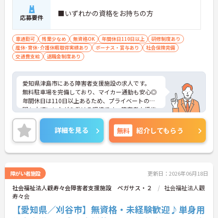
■いずれかの資格をお持ちの方
応募要件
車通勤可
残業少なめ
無資格OK
年間休日110日以上
研修制度あり
産休･育休･介護休暇取得実績あり
ボーナス・賞与あり
社会保険完備
交通費支給
退職金制度あり
愛知県津島市にある障害者支援施設の求人です。
無料駐車場を完備しており、マイカー通勤も安心◎
年間休日は110日以上あるため、プライベートの時
間も大切にしながら働ける環境です。障害者支援施
設でのご経験を活かしたい方はもちろん、利用者さ
ま一人ひとりに寄り添った支援をしたい方にもおす
詳細を見る
無料
紹介してもらう
すめです。
ご興味をお持ちの方には詳細の情報や面接のポイン
トをお伝えしますのでお気軽にお問い合わせくださ
いませ。
障がい者施設
更新日：2026年06月18日
社会福祉法人觀寿々会障害者支援施設 ペガサス・２
社会福祉法人觀
寿々会
【愛知県／刈谷市】無資格・未経験歓迎♪単身用