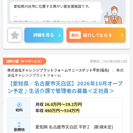
愛知県刈谷市に位置する障がい者支援施設です。
研修制度があり、業務に不安がある方でも安心して
ご勤務いただけます。また、年間休日は114日もあ
り、プライベートを大切にしながらご勤務いただけ
詳細を見る
無料
紹介してもらう
ます。
ご興味をお持ちの方には詳細の情報や面接のポイン
トをお伝えしますのでお気軽にお問い合わせくださ
通所介護（デイサービス）
更新日：2026年06月15日
いませ。
株式会社チャレンジプラットフォームサニースポット平針(仮名)
株式
会社チャレンジプラットフォーム
【愛知県／名古屋市天白区】2026年10月オープ
ン予定♪生活介護で管理者の募集＜正社員＞
月収
36.0万円～39.2万円
給料
年収
490万円～534万円
愛知県 名古屋市天白区 平針2 (新規未定)
勤務地