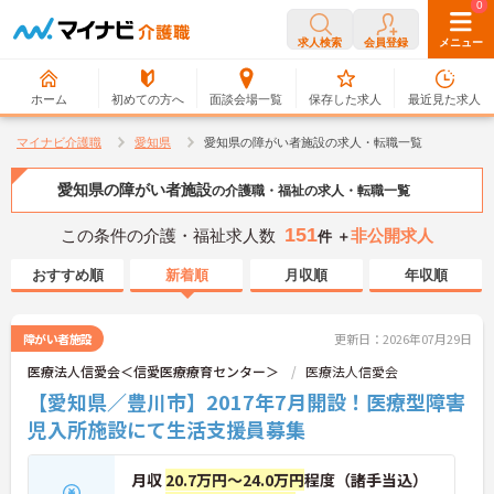
0
0
求人検索
会員登録
メニュー
ホーム
初めての方へ
面談会場一覧
保存した求人
最近見た求人
マイナビ介護職
愛知県
愛知県の障がい者施設の求人・転職一覧
愛知県の障がい者施設
の介護職・福祉の求人・転職一覧
151
この条件の介護・福祉求人数
非公開求人
件 ＋
おすすめ順
新着順
月収順
年収順
障がい者施設
更新日：2026年07月29日
医療法人信愛会＜信愛医療療育センター＞
医療法人信愛会
【愛知県／豊川市】2017年7月開設！医療型障害
児入所施設にて生活支援員募集
月収
20.7万円～24.0万円
程度（諸手当込）