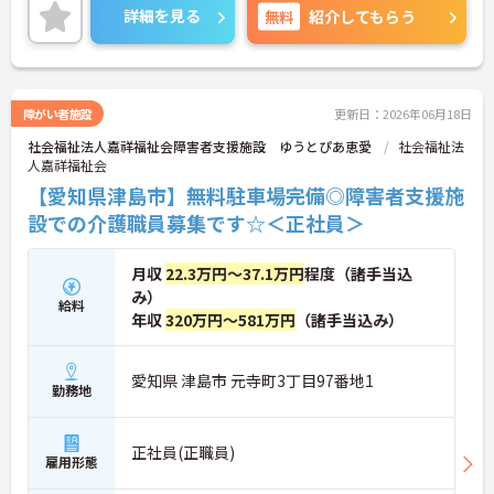
ま一人ひとりに寄り添った支援をしたい方にもおす
詳細を見る
無料
紹介してもらう
すめです。
ご興味をお持ちの方には詳細の情報や面接のポイン
トをお伝えしますのでお気軽にお問い合わせくださ
いませ。
障がい者施設
更新日：2026年06月18日
社会福祉法人嘉祥福祉会障害者支援施設 ゆうとぴあ恵愛
社会福祉法
人嘉祥福祉会
【愛知県津島市】無料駐車場完備◎障害者支援施
設での介護職員募集です☆＜正社員＞
月収
22.3万円～37.1万円
程度（諸手当込
み）
給料
年収
320万円～581万円
（諸手当込み）
愛知県 津島市 元寺町3丁目97番地1
勤務地
正社員(正職員)
雇用形態