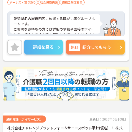
ボーナス・賞与あり
社会保険完備
退職金制度あり
愛知県名古屋市西区に位置する障がい者グループホ
ームです。
ご興味をお持ちの方には詳細の情報や面接のポイン
トをお伝えしますのでお気軽にお問い合わせくださ
いませ。
詳細を見る
無料
紹介してもらう
通所介護（デイサービス）
更新日：2026年06月08日
株式会社チャレンジプラットフォームサニースポット平針(仮名)
株式