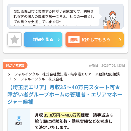
愛知県豊田市に位置する障がい者施設です。利用さ
れる方の個人の尊重を第一に考え、社会の一員とし
ての自立を支援しています◎
賞与が4.4ヶ月分の支給実績がございますので、高い
モチベーションを保ってご就業頂けます♪
ご興味のある方には、面接対策ポイントなど、さら
詳細を見る
無料
紹介してもらう
に詳細をお話しいたしますのでお気軽にご相談くだ
さい！
障がい者施設
更新日：2026年06月23日
ソーシャルインクルー株式会社愛知県・岐阜県エリア ※勤務地応相談
ソーシャルインクルー株式会社
【埼玉県エリア】月収35～40万円スタート可★
障がい者グループホームの管理者・エリアマネー
ジャー候補
月収
35.0万円～40.0万円
程度 諸手当込※
給与額は経験年数・勤務実績などを考慮し
給料
て決定いたします。