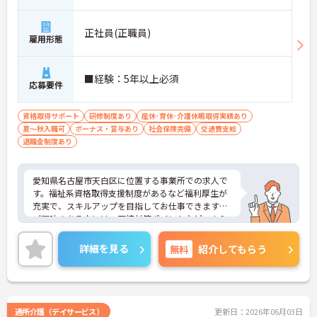
正社員(正職員)
雇用形態
■経験：5年以上必須
応募要件
資格取得サポート
研修制度あり
産休･育休･介護休暇取得実績あり
夏～秋入職可
ボーナス・賞与あり
社会保険完備
交通費支給
退職金制度あり
愛知県名古屋市天白区に位置する事業所での求人で
す。福祉系資格取得支援制度があるなど福利厚生が
充実で、スキルアップを目指してお仕事できます◎
ご興味のある方には、面接対策ポイントなど、さら
に詳細をご案内しますのでお気軽にご相談くださ
い！
詳細を見る
無料
紹介してもらう
通所介護（デイサービス）
更新日：2026年06月03日