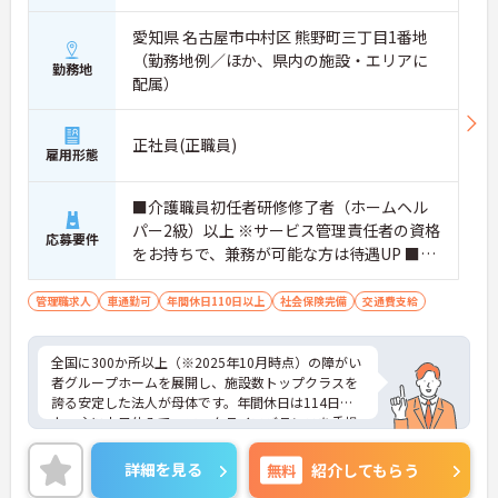
愛知県 名古屋市中村区 熊野町三丁目1番地
（勤務地例／ほか、県内の施設・エリアに
勤務地
配属）
正社員(正職員)
雇用形態
■介護職員初任者研修修了者（ホームヘル
パー2級）以上 ※サービス管理責任者の資格
応募要件
をお持ちで、兼務が可能な方は待遇UP ■介
護・医療・福祉業界のいずれかでの『現場
経験』と介護福祉業界での営業経験のどち
管理職求人
車通勤可
年間休日110日以上
社会保険完備
交通費支給
らかをお持ちの方 ■普通自動車免許(AT限定
可) ■主任・リーダー以上の経験 ※経験あれ
全国に300か所以上（※2025年10月時点）の障がい
ば尚可：重度障害者施設・入居施設での現
者グループホームを展開し、施設数トップクラスを
場経験、入居営業、施設管理業務、採用・
誇る安定した法人が母体です。年間休日は114日以
マネジメント業務等 ■求める人物像 ・人の
上、主に土日休みで、ワークライフバランスを重視
気持ちを理解した上で客観的に判断できる
した働き方が可能です。産前産後・育児休暇制度も
あり、子育て世代も安心して働ける環境が整ってい
・スタッフ・入居者様などの話を聞いてあ
詳細を見る
無料
紹介してもらう
ます。一般社員研修や外部勉強会受講支援制度など
げるのが得意 ・会社方針に関心を持ち、理