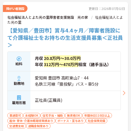
障がい者施設
更新日：2026年07月02日
社会福祉法人とよた光の里障害者支援施設 光の家
社会福祉法人とよ
た光の里
【愛知県／豊田市】賞与4.4ヶ月／障害者施設に
て介護福祉士をお持ちの生活支援員募集＜正社員
＞
月収
20.8万円～30.0万円
給料
年収
312万円～470万円
程度（諸手当込）
愛知県 豊田市 高町東山7‐44
勤務地
名鉄三河線「猿投駅」バス・車5分
正社員(正職員)
雇用形態
車通勤可
未経験OK
住宅手当・補助
無資格OK
年間休日110日以上
産休･育休･介護休暇取得実績あり
ボーナス・賞与あり
社会保険完備
交通費支給
退職金制度あり