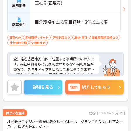
正社員(正職員)
雇用形態
■介護福祉士必須 ■経験：3年以上必須
応募要件
日勤のみ
資格取得サポート
研修制度あり
産休･育休･介護休暇取得実績あり
社会保険完備
交通費支給
愛知県名古屋市天白区に位置する事業所での求人で
す。福祉系資格取得支援制度があるなど福利厚生が
充実で、スキルアップを目指してお仕事できます◎
ご興味のある方には、面接対策ポイントなど、さら
に詳細をご案内しますのでお気軽にご相談くださ
い！
詳細を見る
無料
紹介してもらう
障がい者施設
更新日：2026年06月02日
株式会社エナジィー障がい者グループホーム グランエミシス中川下之一
色
株式会社エナジィー