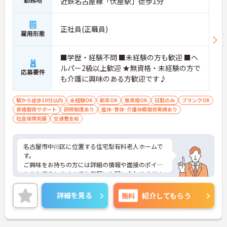
近鉄名古屋線「伏屋駅」徒歩1分
正社員(正職員)
雇用形態
■学歴・経験不問 ■未経験の方も歓迎 ■ヘ
ルパー2級以上歓迎 ★無資格・未経験の方で
応募要件
も介護に興味のある方歓迎です♪
駅から徒歩10分以内
未経験OK
新卒OK
無資格OK
日勤のみ
ブランクOK
資格取得サポート
研修制度あり
産休･育休･介護休暇取得実績あり
社会保険完備
交通費支給
名古屋市中川区に位置する住宅型有料老人ホームで
す。
ご興味をお持ちの方には詳細の情報や面接のポイン
トをお伝えしますのでお気軽にお問い合わせくださ
いませ。
詳細を見る
無料
紹介してもらう