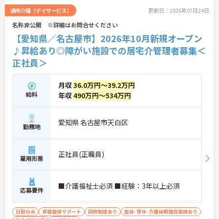
通所介護（デイサービス）
更新日：2026年07月24日
名称非公開 ※詳細はお問合せください
【愛知県／名古屋市】2026年10月新規オープン
♪昇給あり◎障がい施設での居宅介管理者募集＜
正社員＞
月収
36.0万円～39.2万円
給料
年収
490万円～534万円
愛知県 名古屋市天白区
勤務地
正社員(正職員)
雇用形態
■介護福祉士必須 ■経験：3年以上必須
応募要件
日勤のみ
資格取得サポート
研修制度あり
産休･育休･介護休暇取得実績あり