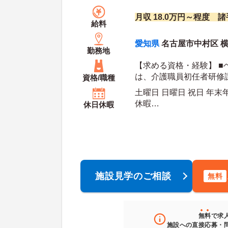
月収 18.0万円～程度 
給料
愛知県
名古屋市中村区 横井
勤務地
【求める資格・経験】 ■
は、介護職員初任者研修
資格/職種
■普通自動車運転免許
土曜日 日曜日 祝日 年末
休暇
休日休暇
年間休日日数：103日 夏季休暇日数：5日 初年
度有給日数：
施設見学のご相談
無料
無料
で求
施設への直接応募・