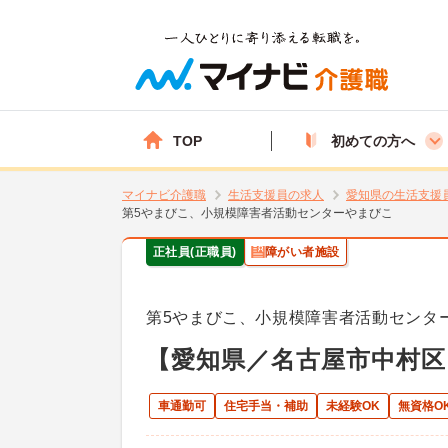
TOP
初めての方へ
マイナビ介護職
生活支援員の求人
愛知県の生活支援
第5やまびこ、小規模障害者活動センターやまびこ
正社員(正職員)
障がい者施設
第5やまびこ、小規模障害者活動センタ
【愛知県／名古屋市中村区
車通勤可
住宅手当・補助
未経験OK
無資格O