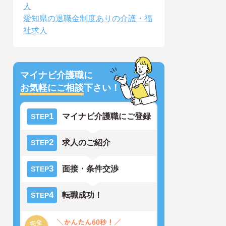
人
愛知県の退職金制度ありの介護・福
祉求人
マイナビ介護職に
お気軽にご相談
下さい！
1
マイナビ介護職にご登録
STEP
2
求人のご紹介
STEP
3
面接・条件交渉
STEP
4
転職成功！
STEP