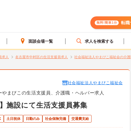
転職
無料!簡単1分
面談会場一覧
求人を検索する
員求人
名古屋市中村区の生活支援員求人
社会福祉法人やまびこ福祉会の介護
社会福祉法人やまびこ福祉会
ーやまびこの生活支援員、介護職・ヘルパー求人
】施設にて生活支援員募集
K
土日祝休
日勤のみ
社会保険完備
交通費支給