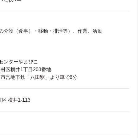
・ヘルパー
者の介護（食事）・移動・排泄等）、作業、活動
センターやまびこ
区横井1丁目203番地
市営地下鉄「八田駅」より車で6分
 横井1-113