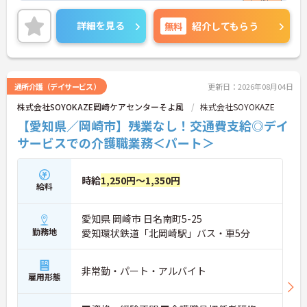
ご興味ある方には、面接対策ポイントなど、さらに
詳細をお話しいたしますのでお気軽にご相談くださ
詳細を見る
無料
紹介してもらう
い！
通所介護（デイサービス）
更新日：2026年08月04日
株式会社SOYOKAZE岡崎ケアセンターそよ風
株式会社SOYOKAZE
【愛知県／岡崎市】残業なし！交通費支給◎デイ
サービスでの介護職業務＜パート＞
時給
1,250円～1,350円
給料
愛知県 岡崎市 日名南町5-25
勤務地
愛知環状鉄道「北岡崎駅」バス・車5分
非常勤・パート・アルバイト
雇用形態