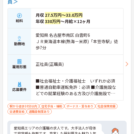
員＞
月収
27.5万円～33.0万円
給料
年収
330万円
～月給×12ヶ月
愛知県 名古屋市南区 白雲町6
ＪＲ東海道本線(熱海－米原)「本笠寺駅」徒
勤務地
歩7分
正社員(正職員)
雇用形態
■社会福祉士・介護福祉士 いずれか必須
■普通自動車運転免許：必須 ■介護施設な
応募要件
どでの就業経験のある方及び介護施設での
夜勤経験が有る方
駅から徒歩10分以内
住宅手当・補助
ボーナス・賞与あり
社会保険完備
交通費支給
退職金制度あり
愛知県エリアの介護職の求人です。大手法人が母体
で安定感も抜群です。充実した福利厚生も魅力♪年