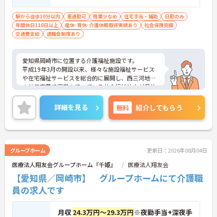
駅から徒歩10分以内
車通勤可
残業少なめ
住宅手当・補助
日勤のみ
年間休日110日以上
産休･育休･介護休暇取得実績あり
社会保険完備
交通費支給
退職金制度あり
愛知県岡崎市に位置する介護福祉施設です。
平成19年3月の開設以来、様々な施設福祉サービス
や在宅福祉サービスを総合的に展開し、西三河地区
の地元密着で運営を行っている社会福祉法人が母体
となっています。
リゾートホテル・スポーツクラブ・ゴルフ練習場優
詳細を見る
無料
紹介してもらう
待利用などユニークな福利厚生もありますので、リ
フレッシュしながら元気に働きたいという方、是非
ご応募ください！
興味のある方はお気軽にお問い合わせください。
グループホーム
更新日：2026年08月04日
医療法人翔友会グループホーム『千姫』
医療法人翔友会
【愛知県／岡崎市】 グループホームにて介護職
員の求人です
月収
24.3万円～29.3万円
※夜勤手当+深夜手