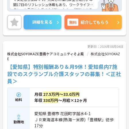
間17日のリフレッシュ休暇もあり、ワークライフバ
ランスを重視した働き方が叶います。ご興味のある
方には、面接対策ポイントなど、さらに詳細をお話
しいたしますのでお気軽にご相談ください！
詳細を見る
無料
紹介してもらう
更新日：2026年08月04日
株式会社SOYOKAZE豊橋ケアコミュニティそよ風
株式会社SOYOKAZ
E
【愛知県】特別報酬あり＆月9休！愛知県内7施
設でのスクランブル介護スタッフの募集！＜正社
員＞
月収
27.5万円～33.0万円
給料
年収
330万円
～月給×12ヶ月
愛知県 豊橋市 花田町字越水4-1
ＪＲ東海道本線(熱海－米原)「豊橋駅」徒歩
勤務地
17分