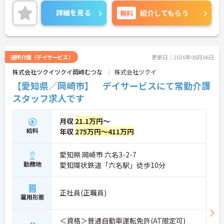
ご興味ある方には、面接対策ポイントなど、さらに
詳細をお話しいたしますのでお気軽にご相談くださ
詳細を見る
無料
紹介してもらう
い。
通所介護（デイサービス）
更新日：2026年08月06日
株式会社ツクイツクイ岡崎むつな
株式会社ツクイ
【愛知県／岡崎市】 デイサービスにて常勤介護
スタッフ求人です
月収
21.1万円
～
給料
年収
275万円～411万円
愛知県 岡崎市 六名3-2-7
勤務地
愛知環状鉄道「六名駅」徒歩10分
正社員(正職員)
雇用形態
＜資格＞普通自動車運転免許(AT限定可)