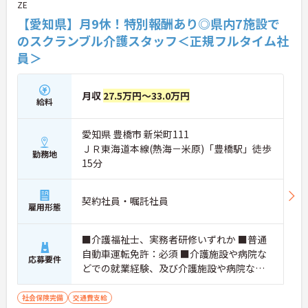
ZE
【愛知県】月9休！特別報酬あり◎県内7施設で
のスクランブル介護スタッフ＜正規フルタイム社
員＞
月収
27.5万円～33.0万円
給料
愛知県 豊橋市 新栄町111
ＪＲ東海道本線(熱海－米原)「豊橋駅」徒歩
勤務地
15分
契約社員・嘱託社員
雇用形態
■介護福祉士、実務者研修いずれか ■普通
自動車運転免許：必須 ■介護施設や病院な
応募要件
どでの就業経験、及び介護施設や病院など
での夜勤経験必須
社会保険完備
交通費支給