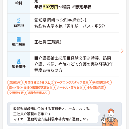
定
給料
の対応や専門的な医療処置は看護師が担当するため
年収
502万円
～程度 ※想定年収
負担が減ります
・介護スタッフと看護スタッフの比率が1対1で相談
愛知県 岡崎市 欠町字網笠5-1
しやすく、初任者研修や実務者研修からでも着実に
専門性を高められます
勤務地
名鉄名古屋本線「男川駅」バス・車5分
＜残業月7時間以下で身体の負担を軽減！＞
・常勤で働くスタッフの比率が90パーセント以上と
高く、急なシフト変更や無理な長時間勤務が発生し
正社員(正職員)
雇用形態
にくい人員体制です
・訪問スケジュールに沿って施設内でのケアを行う
ため、月平均の残業時間は5時間から7時間程度とか
■介護福祉士必須■経験必須※特養、訪問
なり少なめに抑えられます
介護、老健、病院などで介護の実務経験3年
応募要件
・夜勤明けの翌日は原則としてお休みとなるシフト
程度お持ちの方
編成が組まれており、しっかりと休息を取りながら
長期的な就業が可能です
＜評価制度でキャリアアップ＞
車通勤可
年間休日110日以上
オープニングスタッフ募集
研修制度あり
・介護福祉士や初任者研修などの資格や実務経験、
産休･育休･介護休暇取得実績あり
ボーナス・賞与あり
社会保険完備
夜勤回数がしっかりと給与に反映されるためモチベ
交通費支給
退職金制度あり
ーションを維持できます
・年次を問わずリーダーや主任などのマネジメント
職へ昇格する事例も多数あり、腰を据えて長期的な
愛知県岡崎市に位置する有料老人ホームにおける、
キャリア形成が可能です
正社員介護職の募集です！
マイカー通勤可能☆無料駐車場完備☆通勤しやすい
立地での就業です！