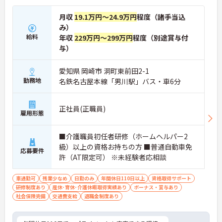
月収
19.1万円～24.9万円
程度（諸手当込
み）
給料
年収
229万円～299万円
程度（別途賞与付
与）
愛知県 岡崎市 洞町東前田2-1
勤務地
名鉄名古屋本線「男川駅」バス・車6分
正社員(正職員)
雇用形態
■介護職員初任者研修（ホームヘルパー2
級）以上の資格お持ちの方 ■普通自動車免
応募要件
許（AT限定可） ※未経験者応相談
車通勤可
残業少なめ
日勤のみ
年間休日110日以上
資格取得サポート
研修制度あり
産休･育休･介護休暇取得実績あり
ボーナス・賞与あり
社会保険完備
交通費支給
退職金制度あり