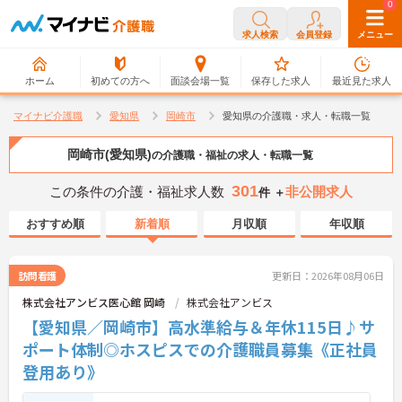
0
0
求人検索
会員登録
メニュー
ホーム
初めての方へ
面談会場一覧
保存した求人
最近見た求人
マイナビ介護職
愛知県
岡崎市
愛知県の介護職・求人・転職一覧
岡崎市(愛知県)
の介護職・福祉の求人・転職一覧
301
この条件の介護・福祉求人数
非公開求人
件 ＋
おすすめ順
新着順
月収順
年収順
訪問看護
更新日：2026年08月06日
株式会社アンビス医心館 岡崎
株式会社アンビス
【愛知県／岡崎市】高水準給与＆年休115日♪サ
ポート体制◎ホスピスでの介護職員募集《正社員
登用あり》