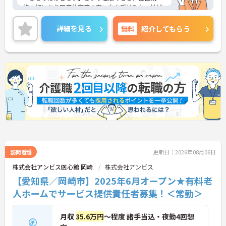
終末期にあり医療依存度の高い方を受け入れ、地域
医療を支える社会的意義の高い事業を推進していま
す。現場には看護師が24時間常駐しています。急変
詳細を見る
無料
紹介してもらう
時の対応や医療行為は看護師が担当するため、初任
者研修や実務者研修の方も食事介助や入浴介助など
の生活を支えるケアに専念できる環境です。多職種
で情報を共有し、一人で判断を抱え込まないチーム
連携の体制がしっかりと整っています。働き方の面
では、夜勤明けの翌日が原則として公休となるほ
か、月平均の残業時間も5時間から7時間程度とかな
り少なめです。常勤スタッフの比率が90パーセント
を超えているため急な勤務変更が発生しにくく、あ
らかじめ決められた訪問予定表に沿って規則正しく
働けます。入職後は現場スタッフによるお一人おひ
とりに合わせた個別のOJT研修が実施されます。eラ
ーニングも導入されており、多職種と連携しながら
専門性を着実に深めていける環境が用意されていま
訪問看護
更新日：2026年08月06日
す。
株式会社アンビス医心館 岡崎
株式会社アンビス
【愛知県／岡崎市】2025年6月オープン★有料老
★おすすめPOINT★
＜個別ＯＪＴとチーム連携で着実に成長！＞
人ホームでサービス提供責任者募集！＜常勤＞
・入職後はお一人おひとりの習熟度に合わせた個別
のＯＪＴ研修を実施し、ｅラーニングを用いた学習
の機会も提供されます
月収
35.6万円
～程度 諸手当込・夜勤4回想
・施設内には看護師が24時間常駐しており、急変時