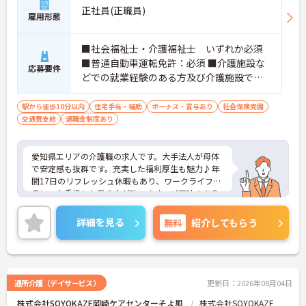
正社員(正職員)
雇用形態
■社会福祉士・介護福祉士 いずれか必須
■普通自動車運転免許：必須 ■介護施設な
応募要件
どでの就業経験のある方及び介護施設での
夜勤経験が有る方
駅から徒歩10分以内
住宅手当・補助
ボーナス・賞与あり
社会保険完備
交通費支給
退職金制度あり
愛知県エリアの介護職の求人です。大手法人が母体
で安定感も抜群です。充実した福利厚生も魅力♪年
間17日のリフレッシュ休暇もあり、ワークライフバ
ランスを重視した働き方が叶います。ご興味のある
方には、面接対策ポイントなど、さらに詳細をお話
しいたしますのでお気軽にご相談ください！
詳細を見る
無料
紹介してもらう
通所介護（デイサービス）
更新日：2026年08月04日
株式会社SOYOKAZE岡崎ケアセンターそよ風
株式会社SOYOKAZE