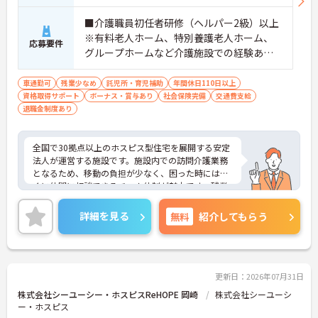
・介護福祉士手当25,000円、処遇改善手当78,000
円、賞与は年2回＋処遇改善一時金も別途支給され
■介護職員初任者研修（ヘルパー2級）以上
ています。
※有料老人ホーム、特別養護老人ホーム、
応募要件
・入社半年でリーダーを任されたスタッフの実績が
グループホームなど介護施設での経験ある
あるなど、年次にかかわらず頑張りが評価され、キ
方歓迎 ※ホスピス勤務（訪問介護）や「看
ャリアアップを実現できる職場環境です
取り」が初めての方も可
車通勤可
残業少なめ
託児所・育児補助
年間休日110日以上
【働きやすい休日・残業面と、長く安心して働ける
資格取得サポート
ボーナス・賞与あり
社会保険完備
交通費支給
福利厚生が魅力です】
退職金制度あり
・月9日公休に加え、夏季・冬季休暇各3日が確保さ
れており（年間休日113日）、オンオフのメリハリ
をつけて働くことができます。
全国で30拠点以上のホスピス型住宅を展開する安定
・全社平均残業月5時間程度と、業界平均を大きく
法人が運営する施設です。施設内での訪問介護業務
下回る少ない残業時間を実現しています
となるため、移動の負担が少なく、困った時にはす
・退職金制度（勤続3年以上）・保育手当・育児短
ぐに仲間に相談できるチーム体制が魅力です。残業
時間勤務・マインドフルネスプログラムなど、長期
は全社平均残業月5時間程度と少なく、3日以上の連
的に安心して働き続けるための制度が充実していま
続休暇で支援金が支給される独自の制度や、美容皮
す
詳細を見る
無料
紹介してもらう
膚科などの割引が受けられる福利厚生も充実してい
ます。ホスピスケアが初めてでも、充実した入社時
研修と資格取得支援制度を活用し、専門性を高めな
がらご自身のキャリアアップを目指すことができま
す。ご入居者さまの生きる喜びに寄り添いながらチ
更新日：2026年07月31日
ームで協力しながらより良いケアを提供したい方に
株式会社シーユーシー・ホスピスReHOPE 岡崎
株式会社シーユーシ
ぴったりの環境です。
ー・ホスピス