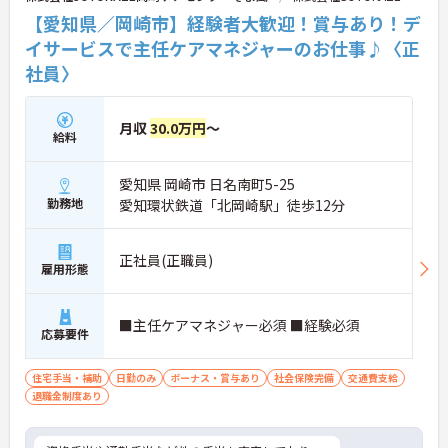
【愛知県／岡崎市】経験者大歓迎！賞与あり！デ
イサービスで主任ケアマネジャーのお仕事♪〈正
社員〉
月収
30.0万円
～
給料
愛知県 岡崎市 日名南町5-25
勤務地
愛知環状鉄道「北岡崎駅」徒歩12分
正社員(正職員)
雇用形態
■主任ケアマネジャー必須 ■経験必須
応募要件
住宅手当・補助
日勤のみ
ボーナス・賞与あり
社会保険完備
交通費支給
退職金制度あり