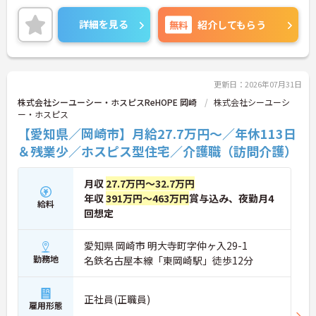
は全社平均残業月5時間程度と少なく、3日以上の連
続休暇で支援金が支給される独自の制度や、美容皮
詳細を見る
無料
紹介してもらう
膚科などの割引が受けられる福利厚生も充実してい
ます。ホスピスケアが初めてでも、充実した入社時
研修と資格取得支援制度を活用し、専門性を高めな
がらご自身のキャリアアップを目指すことができま
す。ご入居者さまの生きる喜びに寄り添いながらチ
更新日：2026年07月31日
ームで協力しながらより良いケアを提供したい方に
株式会社シーユーシー・ホスピスReHOPE 岡崎
株式会社シーユーシ
ぴったりの環境です。
ー・ホスピス
【愛知県／岡崎市】月給27.7万円～／年休113日
★おすすめPOINT★
【「看取り・難病ケアのプロ」として成長できる環
＆残業少／ホスピス型住宅／介護職（訪問介護）
境が整っています】
・がん末期・神経難病の方に特化したホスピス型住
月収
27.7万円～32.7万円
宅ならではの専門的なスキルを、日常業務の中で習
得することができます
年収
391万円～463万円
賞与込み、夜勤月4
給料
・入社時は先輩スタッフの同行訪問からスタートす
回想定
るため、訪問介護未経験の方も安心して業務に慣れ
ることができます
愛知県 岡崎市 明大寺町字仲ヶ入29-1
・訪問診療医と24時間連携し、チームで看取りに取
勤務地
名鉄名古屋本線「東岡崎駅」徒歩12分
り組む体制が整っているため、「看取りのプロ」と
して他施設では得られない経験を積むことができま
す
正社員(正職員)
【頑張りがしっかり給与・評価に反映される職場で
雇用形態
す】