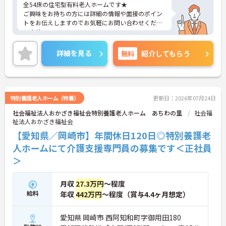
全54床の住宅型有料老人ホームです★
・全社平均残業月5時間程度と、業界平均を大きく
ご興味をお持ちの方には詳細の情報や面接のポイン
下回る少ない残業時間を実現しています
トをお伝えしますのでお気軽にお問い合わせくださ
・退職金制度（勤続3年以上）・保育手当・育児短
いませ。
時間勤務・マインドフルネスプログラムなど、長期
的に安心して働き続けるための制度が充実していま
す
詳細を見る
無料
紹介してもらう
特別養護老人ホーム（特養）
更新日：2026年07月24日
社会福祉法人おかざき福祉会特別養護老人ホーム あちわの里
社会福
祉法人おかざき福祉会
【愛知県／岡崎市】年間休日120日◎特別養護老
人ホームにて介護支援専門員の募集です＜正社員
＞
月収
27.3万円
～程度
給料
年収
442万円
～程度（賞与4.4ヶ月想定）
愛知県 岡崎市 西阿知和町字御用田180