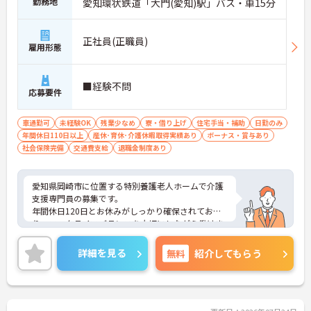
勤務地
愛知環状鉄道「大門(愛知)駅」バス・車15分
正社員(正職員)
雇用形態
■経験不問
応募要件
車通勤可
未経験OK
残業少なめ
寮・借り上げ
住宅手当・補助
日勤のみ
年間休日110日以上
産休･育休･介護休暇取得実績あり
ボーナス・賞与あり
社会保険完備
交通費支給
退職金制度あり
愛知県岡崎市に位置する特別養護老人ホームで介護
支援専門員の募集です。
年間休日120日とお休みがしっかり確保されてお
り、ワークライフバランスを大切にしながら働けま
す。賞与は過去実績4.4ヶ月分、月給27万円以上と安
定した収入も魅力です。住宅手当や扶養手当など各
詳細を見る
無料
紹介してもらう
種手当も整っており、長く腰を据えて勤務したい方
におすすめです。
■ プライベートも大切にできる環境