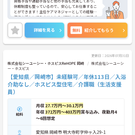
資格手当や通勤手当など他の手当も充実しており、
休暇制度も整っているので、安心してお仕事するこ
とができます！主任ケアマネジャーとしての経験や
資格を活かしてみませんか？ご興味ある方は面接ポ
イントをお伝えしますので、お気軽にお問い合わせ
ください♪
詳細を見る
無料
紹介してもらう
更新日：2026年07月31日
株式会社シーユーシー・ホスピスReHOPE 岡崎
株式会社シーユーシ
ー・ホスピス
【愛知県／岡崎市】未経験可／年休113日／入浴
介助なし／ホスピス型住宅／介護職（生活支援
員）
月収
27.7万円～30.1万円
年収
372万円～403万円
賞与込み、夜勤月4
給料
～6回想定
愛知県 岡崎市 明大寺町字仲ヶ入29-1