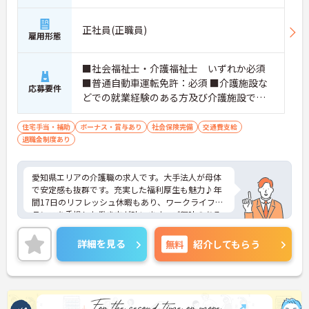
正社員(正職員)
雇用形態
■社会福祉士・介護福祉士 いずれか必須
■普通自動車運転免許：必須 ■介護施設な
応募要件
どでの就業経験のある方及び介護施設での
夜勤経験が有る方
住宅手当・補助
ボーナス・賞与あり
社会保険完備
交通費支給
退職金制度あり
愛知県エリアの介護職の求人です。大手法人が母体
で安定感も抜群です。充実した福利厚生も魅力♪年
間17日のリフレッシュ休暇もあり、ワークライフバ
ランスを重視した働き方が叶います。ご興味のある
方には、面接対策ポイントなど、さらに詳細をお話
しいたしますのでお気軽にご相談ください！
詳細を見る
無料
紹介してもらう