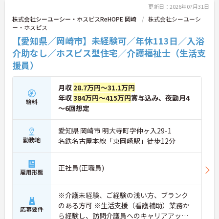
時間連携の訪問診療医もいるため、医療依存度の高
更新日：2026年07月31日
い方へのケアもチームで安心して取り組める環境で
株式会社シーユーシー・ホスピスReHOPE 岡崎
株式会社シーユーシ
す。
ー・ホスピス
【愛知県／岡崎市】未経験可／年休113日／入浴
★おすすめPOINT★
【無理なくステップアップできる業務内容】
介助なし／ホスピス型住宅／介護福祉士（生活支
・実務未経験からでも挑戦可能です
援員）
・入浴介助なし、まずは生活支援や看護師のサポー
トからスタートできます
・資格取得支援制度を活用し、将来的に訪問介護員
月収
28.7万円～31.1万円
を目指せる環境です
年収
384万円～415万円
賞与込み、夜勤月4
給料
【手厚い待遇と働きやすさの両立】
～6回想定
・残業は全社平均残業月5時間程度と少なくプライ
ベートの時間を確保できます
・3日以上の連続休暇取得で支援金が支給される独
愛知県 岡崎市 明大寺町字仲ヶ入29-1
自の制度があります
勤務地
名鉄名古屋本線「東岡崎駅」徒歩12分
・夏季・冬季の特別休暇があり年間休日は113日し
っかりと休めます
【安心の教育・チームサポート体制】
正社員(正職員)
雇用形態
・手厚い人員配置で困った時もすぐに相談可能です
・2日間のオンライン研修と個人のペースに合わせ
たOJTを実施しています
※介護未経験、ご経験の浅い方、ブランク
のある方可 ※生活支援（看護補助）業務か
応募要件
ら経験し、訪問介護員へのキャリアアップ