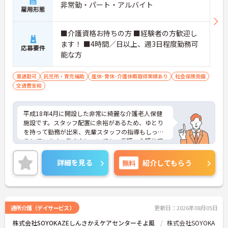
非常勤・パート・アルバイト
雇用形態
■介護資格お持ちの方 ■経験者の方歓迎し
ます！ ■4時間／日以上、週3日程度勤務可
応募要件
能な方
車通勤可
託児所・育児補助
産休･育休･介護休暇取得実績あり
社会保険完備
交通費支給
平成18年4月に開設した非常に綺麗な介護老人保健
施設です。スタッフ配置に余裕があるため、ゆとり
を持って勤務が出来、先輩スタッフの指導もしっか
りしています。働き方についても、看護・介護休暇
だけでなく育児休暇の取得実績もあり、施設求人で
は稀少な託児所もあるため 子育て中の方も安心で
詳細を見る
無料
紹介してもらう
す。ご興味のある方はぜひお気軽にお問い合わせく
ださい。
通所介護（デイサービス）
更新日：2026年08月05日
株式会社SOYOKAZEしんさかえケアセンターそよ風
株式会社SOYOKA