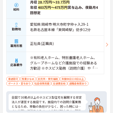
・資格取得支援制度を活用し、将来的に訪問介護員
月収
28.7万円～33.7万円
を目指せる環境です
年収
403万円～475万円
賞与込み、夜勤月4
給料
【手厚い待遇と働きやすさの両立】
回想定
・介護福祉士手当25,000円あり
・残業は全社平均残業月5時間程度と少なくプライ
ベートの時間を確保できます
愛知県 岡崎市 明大寺町字仲ヶ入29-1
・3日以上の連続休暇取得で支援金が支給される独
勤務地
名鉄名古屋本線「東岡崎駅」徒歩12分
自の制度があります
・夏季・冬季の特別休暇があり年間休日は113日し
っかりと休めます
正社員(正職員)
雇用形態
【安心の教育・チームサポート体制】
・手厚い人員配置で困った時もすぐに相談可能です
・2日間のオンライン研修と個人のペースに合わせ
※有料老人ホーム、特別養護老人ホーム、
たOJTを実施しています
グループホームなど介護施設での経験ある
応募要件
方歓迎 ※ホスピス勤務（訪問介護）や「看
取り」が初めての方も可
車通勤可
残業少なめ
託児所・育児補助
年間休日110日以上
ボーナス・賞与あり
社会保険完備
交通費支給
退職金制度あり
全国で30拠点以上のホスピス型住宅を展開する安定
法人が運営する施設です。施設内での訪問介護業務
となるため、移動の負担が少なく、困った時にはす
ぐに仲間に相談できるチーム体制が魅力です。残業