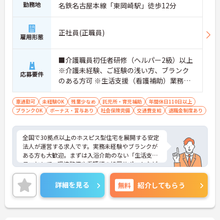
勤務地
名鉄名古屋本線「東岡崎駅」徒歩12分
正社員(正職員)
雇用形態
■介護職員初任者研修（ヘルパー2級）以上
※介護未経験、ご経験の浅い方、ブランク
応募要件
のある方可 ※生活支援（看護補助）業務か
ら経験し、訪問介護員へのキャリアアップ
を目指せます
車通勤可
未経験OK
残業少なめ
託児所・育児補助
年間休日110日以上
ブランクOK
ボーナス・賞与あり
社会保険完備
交通費支給
退職金制度あり
全国で30拠点以上のホスピス型住宅を展開する安定
法人が運営する求人です。実務未経験やブランクが
ある方も大歓迎。まずは入浴介助のない「生活支援
員」として、環境整備や看護師の処置サポートなど
の業務からスタートし、無理なくホスピスケアの経
験を積むことができ、ゆくゆくは訪問介護員へステ
詳細を見る
無料
紹介してもらう
ップアップすることも可能です。残業は全社平均月5
時間程度と少なく、連続休暇の取得で支援金が支給
される独自の制度や、自由診療の割引が受けられる
福利厚生も充実しています。手厚い人員配置で、24