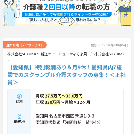
通所介護（デイサービス）
更新日：2026年08月04日
株式会社SOYOKAZE新道ケアコミュニティそよ風
株式会社SOYOKAZ
E
【愛知県】特別報酬あり＆月9休！愛知県内7施
設でのスクランブル介護スタッフの募集！＜正社
員＞
月収
27.5万円～33.0万円
給料
年収
330万円
～月給×12ヶ月
愛知県 名古屋市西区 新道1-9-3
勤務地
愛知環状鉄道「浅間町駅」徒歩4分