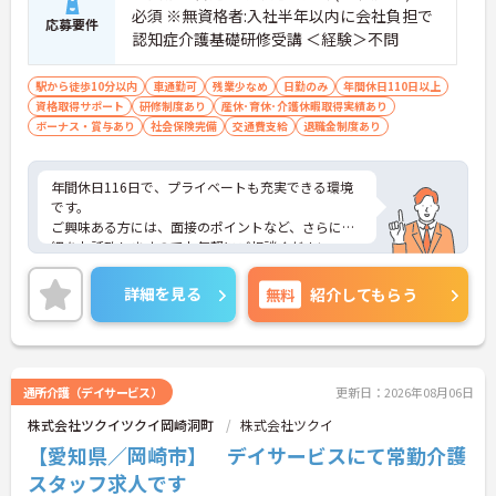
必須 ※無資格者:入社半年以内に会社負担で
応募要件
認知症介護基礎研修受講 ＜経験＞不問
駅から徒歩10分以内
車通勤可
残業少なめ
日勤のみ
年間休日110日以上
資格取得サポート
研修制度あり
産休･育休･介護休暇取得実績あり
ボーナス・賞与あり
社会保険完備
交通費支給
退職金制度あり
年間休日116日で、プライベートも充実できる環境
です。
ご興味ある方には、面接のポイントなど、さらに詳
細をお話致しますのでお気軽にご相談ください。
詳細を見る
無料
紹介してもらう
通所介護（デイサービス）
更新日：2026年08月06日
株式会社ツクイツクイ岡崎洞町
株式会社ツクイ
【愛知県／岡崎市】 デイサービスにて常勤介護
スタッフ求人です