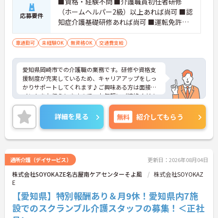
■資格・経験不問 ■介護職員初任者研修
（ホームヘルパー2級）以上あれば尚可 ■認
応募要件
知症介護基礎研修あれば尚可 ■運転免許必
須（AT限定可）
車通勤可
未経験OK
無資格OK
交通費支給
愛知県岡崎市での介護職の業務です。研修や資格支
援制度が充実しているため、キャリアアップをしっ
かりサポートしてくれます♪ご興味ある方は面接ポ
イントをお伝えしますので、お気軽にご連絡くださ
い。
詳細を見る
無料
紹介してもらう
通所介護（デイサービス）
更新日：2026年08月04日
株式会社SOYOKAZE名古屋南ケアセンターそよ風
株式会社SOYOKAZ
E
【愛知県】特別報酬あり＆月9休！愛知県内7施
設でのスクランブル介護スタッフの募集！＜正社