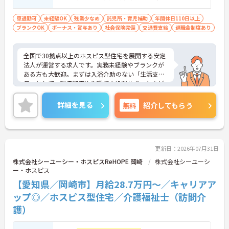
を目指せます
車通勤可
未経験OK
残業少なめ
託児所・育児補助
年間休日110日以上
ブランクOK
ボーナス・賞与あり
社会保険完備
交通費支給
退職金制度あり
全国で30拠点以上のホスピス型住宅を展開する安定
法人が運営する求人です。実務未経験やブランクが
ある方も大歓迎。まずは入浴介助のない「生活支援
員」として、環境整備や看護師の処置サポートなど
の業務からスタートし、無理なくホスピスケアの経
験を積むことができ、ゆくゆくは訪問介護員へステ
詳細を見る
無料
紹介してもらう
ップアップすることも可能です。残業は全社平均残
業月5時間程度と少なく、連続休暇の取得で支援金
が支給される独自の制度や、自由診療の割引が受け
られる福利厚生も充実しています。手厚い人員配置
で、24時間連携の訪問診療医もいるため、医療依存
更新日：2026年07月31日
度の高い方へのケアもチームで安心して取り組める
株式会社シーユーシー・ホスピスReHOPE 岡崎
株式会社シーユーシ
環境です。
ー・ホスピス
【愛知県／岡崎市】月給28.7万円～／キャリアア
★おすすめPOINT★
【無理なくステップアップできる業務内容】
ップ◎／ホスピス型住宅／介護福祉士（訪問介
・実務未経験からでも挑戦可能です
護）
・入浴介助なし、まずは生活支援や看護師のサポー
トからスタートできます