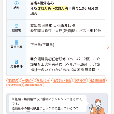
当各4回分込み
給料
年収
271万円～328万円
※賞与1.3ヶ月分の
場合
愛知県 岡崎市 百々西町15-9
勤務地
愛知環状鉄道「大門(愛知)駅」バス・車10分
正社員(正職員)
雇用形態
■介護職員初任者研修（ヘルパー2級）、介
護福祉士実務者研修（ヘルパー1級）、介護
応募要件
福祉士のいずれかがあれば尚可 ※無資格・
未経験相談可
車通勤可
未経験OK
残業少なめ
住宅手当・補助
無資格OK
社会保険完備
交通費支給
退職金制度あり
未経験・無資格から介護職にチャレンジできる求人
です。
退職金等の福利厚生がしっかりと整っているので、
安心して就業することができます。