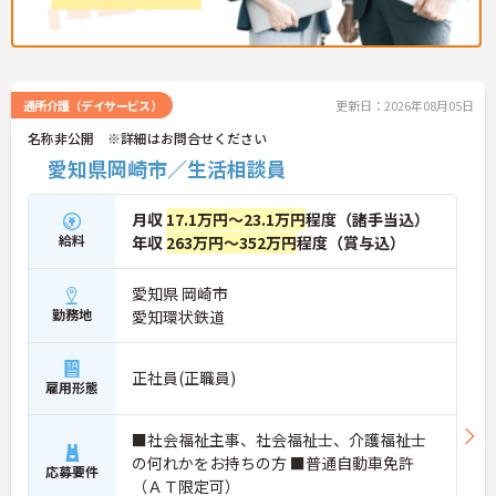
【多彩な経験を積み、専門性やキャリアを高められ
ます】
・在宅系から入居系まで幅広いサービスを展開して
おり、様々な現場での経験を通じてスキルアップが
通所介護（デイサービス）
更新日：2026年08月05日
期待できます。
・マネジメントへの挑戦など多彩なキャリアパスが
名称非公開 ※詳細はお問合せください
用意されているため、ご自身の目標に合わせて成長
愛知県岡崎市／生活相談員
していける環境です。
【頑張りが収入に直結し、モチベーションを高めら
月収
17.1万円～23.1万円
程度（諸手当込）
れます】
給料
年収
263万円～352万円
程度（賞与込）
・施設運営への貢献やチームワークを評価する独自
の特別報酬制度により、賞与とは別に収入アップが
期待できます。
愛知県 岡崎市
・日々の努力が目に見える形で還元されるため、高
勤務地
愛知環状鉄道
いモチベーションを維持しながらやりがいを持って
働けます。
正社員(正職員)
【個性を活かしながら、自分らしいスタイルで働け
雇用形態
ます】
・髪色やネイル、ヒゲなどが原則自由となってお
■社会福祉主事、社会福祉士、介護福祉士
り、ご自身の価値観や清潔感を大切にしながら自分
の何れかをお持ちの方 ■普通自動車免許
らしく働ける環境です。
応募要件
（ＡＴ限定可）