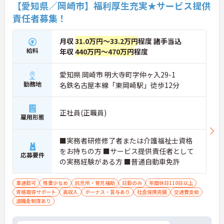
【愛知県／岡崎市】福利厚生充実★サービス提供
★おすすめPOINT★
【「看取り・難病ケアのプロ」として成長できる環
責任者募集！
境が整っています】
・がん末期・神経難病の方に特化したホスピス型住
月収
31.0万円～33.2万円
程度 諸手当込
宅ならではの専門的なスキルを、日常業務の中で習
給料
得することができます
年収
440万円～470万円
程度
・入社時は先輩スタッフの同行訪問からスタートす
るため、訪問介護未経験の方も安心して業務に慣れ
愛知県 岡崎市 明大寺町字仲ヶ入29-1
ることができます
勤務地
名鉄名古屋本線「東岡崎駅」徒歩12分
・訪問診療医と24時間連携し、チームで看取りに取
り組む体制が整っているため、「看取りのプロ」と
して他施設では得られない経験を積むことができま
正社員(正職員)
す
雇用形態
【頑張りがしっかり給与・評価に反映される職場で
す】
■実務者研修修了者または介護福祉士資格
・処遇改善手当78,000円、賞与は年2回＋処遇改善
一時金も別途支給されています。
をお持ちの方 ■サービス提供責任者として
応募要件
・入社半年でリーダーを任されたスタッフの実績が
の実務経験がある方 ■普通自動車免許
あるなど、年次にかかわらず頑張りが評価され、キ
ャリアアップを実現できる職場環境です
車通勤可
残業少なめ
託児所・育児補助
日勤のみ
年間休日110日以上
【働きやすい休日・残業面と、長く安心して働ける
資格取得サポート
高収入
ボーナス・賞与あり
社会保険完備
交通費支給
福利厚生が魅力です】
退職金制度あり
・月9日公休に加え、夏季・冬季休暇各3日が確保さ
れており（年間休日113日）、オンオフのメリハリ
をつけて働くことができます。