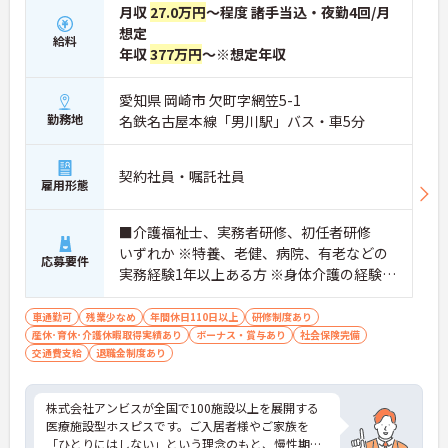
月収
27.0万円
～程度 諸手当込・夜勤4回/月
想定
給料
年収
377万円
～※想定年収
愛知県 岡崎市 欠町字網笠5-1
勤務地
名鉄名古屋本線「男川駅」バス・車5分
契約社員・嘱託社員
雇用形態
■介護福祉士、実務者研修、初任者研修
いずれか ※特養、老健、病院、有老などの
応募要件
実務経験1年以上ある方 ※身体介護の経験年
以上ある方、機械浴の使用の経験のある方
歓迎
車通勤可
残業少なめ
年間休日110日以上
研修制度あり
産休･育休･介護休暇取得実績あり
ボーナス・賞与あり
社会保険完備
交通費支給
退職金制度あり
株式会社アンビスが全国で100施設以上を展開する
医療施設型ホスピスです。ご入居者様やご家族を
「ひとりにはしない」という理念のもと、慢性期や