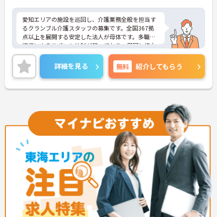
愛知エリアの施設を巡回し、介護業務全般を担当す
るクランブル介護スタッフの募集です。全国367拠
点以上を展開する安定した法人が母体です。多職種
連携によるサポート体制が整っており、周囲と協力
しながら業務に取り組める環境です。在宅系から入
居系まで幅広いサービスを提供しているため、様々
詳細を見る
無料
紹介してもらう
な経験を通じて介護のプロフェッショナルとしてス
キルアップが期待できます。また、日々の頑張りや
チームへの貢献を評価する特別報酬制度により、や
りがいを持って収入アップを目指せます。産休・育
休の取得やリフレッシュ休暇など、ライフステージ
の変化に合わせた柔軟な働き方が可能なため、無理
なく長期的なキャリアを築ける環境が整っていま
す。
★おすすめPOINT★
【多職種連携で相談しやすく、協力して働ける環境
です】
・職種を超えて連携し合う体制が整っているため、
一人で抱え込まず安心して業務に取り組めます。
・周囲とサポートし合いながらお客様の生活を支え
る仕組みで、負担を軽減しながらケアに集中できま
す。