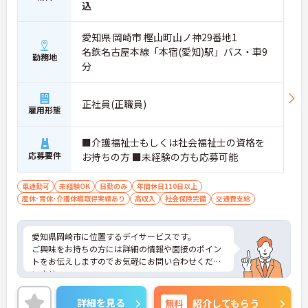
込
愛知県 岡崎市 樫山町山ノ神29番地1
名鉄名古屋本線「本宿(愛知)駅」バス・車9
勤務地
分
正社員(正職員)
雇用形態
■介護福祉士もしくは社会福祉士の資格を
応募要件
お持ちの方 ■未経験の方も応募可能
車通勤可
未経験OK
日勤のみ
年間休日110日以上
産休･育休･介護休暇取得実績あり
高収入
社会保険完備
交通費支給
愛知県岡崎市に位置するデイサービスです。
ご興味をお持ちの方には詳細の情報や面接のポイン
トをお伝えしますのでお気軽にお問い合わせくださ
いませ。
詳細を見る
無料
紹介してもらう