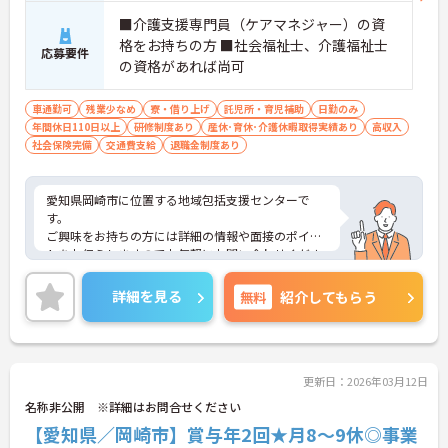
■介護支援専門員（ケアマネジャー）の資
格をお持ちの方 ■社会福祉士、介護福祉士
応募要件
の資格があれば尚可
車通勤可
残業少なめ
寮・借り上げ
託児所・育児補助
日勤のみ
年間休日110日以上
研修制度あり
産休･育休･介護休暇取得実績あり
高収入
社会保険完備
交通費支給
退職金制度あり
愛知県岡崎市に位置する地域包括支援センターで
す。
ご興味をお持ちの方には詳細の情報や面接のポイン
トをお伝えしますのでお気軽にお問い合わせくださ
いませ。
詳細を見る
無料
紹介してもらう
更新日：2026年03月12日
名称非公開 ※詳細はお問合せください
【愛知県／岡崎市】賞与年2回★月8～9休◎事業