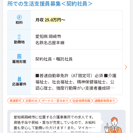
所での生活支援員募集＜契約社員＞
月収
25.0万円
～
給料
愛知県 岡崎市
勤務地
名鉄名古屋本線
契約社員・嘱託社員
雇用形態
■普通自動車免許（AT限定可）必須 ■介護
福祉士、社会福祉士、精神保健福祉士、公
応募要件
認心理士、強度行動障がい支援者養成研修
修了者 いずれかあれば尚可
車通勤可
日勤のみ
ボーナス・賞与あり
社会保険完備
退職金制度あり
愛知県岡崎市に位置する介護事業所での求人です。
資格手当や昇給・賞与が充実しているので、お給料
面も安心して勤務いただけます！また、マイカー通
勤可＆無料駐車場完備！通いやすい職場環境です。