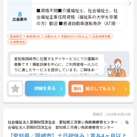
■資格不問■介護福祉士、社会福祉士、社
会福祉主事任用資格（福祉系の大学を卒業
応募要件
の方）歓迎 ■普通自動車運転免許（AT限定
可）必須
車通勤可
無資格OK
日勤のみ
年間休日110日以上
社会保険完備
交通費支給
愛知県岡崎市に位置するデイサービスにて介護職の
募集です！機能訓練を中心に、ご利用者様一人ひと
りに適したサービスを提供しています。ご興味ある
方には、面接対策ポイントなど、さらに詳細をお話
しいたしますのでお気軽にご相談ください！
詳細を見る
無料
紹介してもらう
更新日：2026年03月25日
社会福祉法人恩賜財団済生会 愛知県三河青い鳥医療療育センター
社
会福祉法人恩賜財団済生会 愛知県三河青い鳥医療療育センター
【愛知県／岡崎市】土日祝休み♪賞与4ヶ月以上