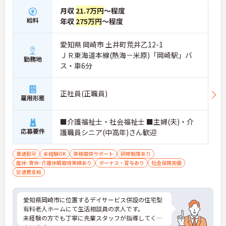
月収
21.7万円
～程度
給料
年収
275万円
～程度
愛知県 岡崎市 土井町荒井乙12-1
ＪＲ東海道本線(熱海－米原)「岡崎駅」バ
勤務地
ス・車6分
正社員(正職員)
雇用形態
■介護福祉士・社会福祉士 ■主婦(夫)・介
応募要件
護職員シニア(中高年)さん歓迎
車通勤可
未経験OK
資格取得サポート
研修制度あり
産休･育休･介護休暇取得実績あり
ボーナス・賞与あり
社会保険完備
交通費支給
愛知県岡崎市に位置するデイサービス併設の住宅型
有料老人ホームにて生活相談員の求人です。
未経験の方でも丁寧に先輩スタッフが指導してくだ