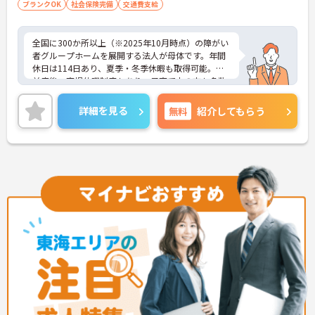
ブランクOK
社会保険完備
交通費支給
全国に300か所以上（※2025年10月時点）の障がい
者グループホームを展開する法人が母体です。年間
休日は114日あり、夏季・冬季休暇も取得可能。産
前産後・育児休暇制度もあり、子育て中の方も多数
活躍中で、ワークライフバランスを大切にしながら
働ける環境が整っています。研修制度や外部勉強会
詳細を見る
無料
紹介してもらう
の受講支援もあり、スキルアップもしっかりサポー
ト。将来的には管理者やエリアマネージャーへのキ
ャリアアップも目指せます。20代から60代まで幅広
い年代のスタッフが活躍しており、和やかな雰囲気
の職場です。介護経験を活かしたい方、福祉の資格
をお持ちの方、安定した法人でキャリアを築きたい
方におすすめです。
★おすすめPOINT★
・生活支援員からスタートし、サービス管理責任者
やエリアマネージャーへと続く明確なステップアッ
プの道筋が用意されています。急成長中の企業であ
るためポストも豊富にあり、専門性を高めながらマ
ネジメント職への挑戦も視野に入れていただけま
す。
・年間休日114日、残業月平均10時間程度という就