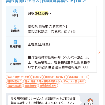
高齢者向け住宅の介護職員募集＜正社員＞
月収
24.1万円
～
給料
愛知県 岡崎市 六名東町7-1
勤務地
愛知環状鉄道「六名駅」徒歩7分
正社員(正職員)
雇用形態
■介護職員初任者研修（ヘルパー2級）以
上、社会福祉士、社会福祉主事任用資格の
応募要件
いずれか必須 ■普通自動車運転免許（AT限
定可）必須
駅から徒歩10分以内
車通勤可
年間休日110日以上
資格取得サポート
研修制度あり
産休･育休･介護休暇取得実績あり
ボーナス・賞与あり
社会保険完備
交通費支給
退職金制度あり
愛知県岡崎市のサービス付き高齢者向け住宅で介護
職員の募集です！年間休日は114日と多く、リフレ