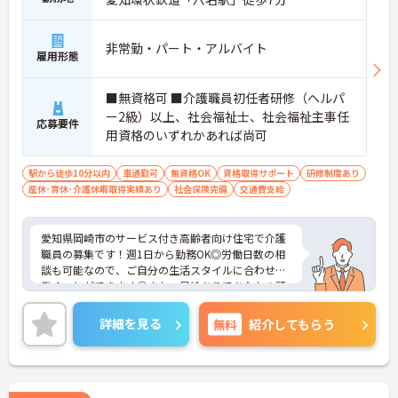
非常勤・パート・アルバイト
雇用形態
■無資格可 ■介護職員初任者研修（ヘルパ
ー2級）以上、社会福祉士、社会福祉主事任
応募要件
用資格のいずれかあれば尚可
駅から徒歩10分以内
車通勤可
無資格OK
資格取得サポート
研修制度あり
産休･育休･介護休暇取得実績あり
社会保険完備
交通費支給
愛知県岡崎市のサービス付き高齢者向け住宅で介護
職員の募集です！週1日から勤務OK◎労働日数の相
談も可能なので、ご自分の生活スタイルに合わせて
働くことができます◎また、昇給ありであなたの頑
張りがしっかり評価される職場です♪ご興味のある
方は面接ポイントをお伝えしますので、お気軽にご
詳細を見る
無料
紹介してもらう
連絡ください！