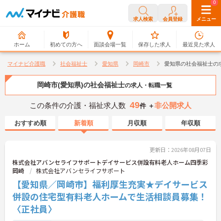
0
0
求人検索
会員登録
メニュー
ホーム
初めての方へ
面談会場一覧
保存した求人
最近見た求人
マイナビ介護職
社会福祉士
愛知県
岡崎市
愛知県の社会福祉士の
岡崎市(愛知県)の社会福祉士
の求人・転職一覧
49
この条件の介護・福祉求人数
非公開求人
件 ＋
おすすめ順
新着順
月収順
年収順
更新日：2026年08月07日
株式会社アバンセライフサポートデイサービス併設有料老人ホーム四季彩
岡崎
株式会社アバンセライフサポート
【愛知県／岡崎市】福利厚生充実★デイサービス
併設の住宅型有料老人ホームで生活相談員募集！
〈正社員〉