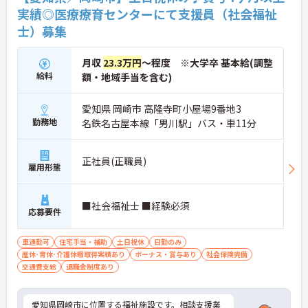
実績◎医療療育センターにて支援員（社会福祉
士）募集
月収
23.3万円
～程度 ※大学卒 基本給(調整
給料
額・地域手当を含む)
愛知県 岡崎市 高隆寺町小屋場9番地3
勤務地
名鉄名古屋本線「男川駅」バス・車11分
正社員(正職員)
雇用形態
■社会福祉士 ■経験必須
応募要件
車通勤可
住宅手当・補助
土日祝休
日勤のみ
産休･育休･介護休暇取得実績あり
ボーナス・賞与あり
社会保険完備
交通費支給
退職金制度あり
愛知県岡崎市に位置する福祉施設です。相談支援業