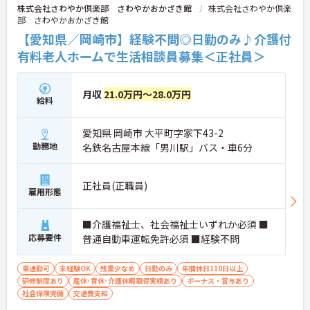
株式会社さわやか倶楽部 さわやかおかざき館
株式会社さわやか倶楽
部 さわやかおかざき館
【愛知県／岡崎市】経験不問◎日勤のみ♪介護付
有料老人ホームで生活相談員募集＜正社員＞
月収
21.0万円～28.0万円
給料
愛知県 岡崎市 大平町字家下43-2
勤務地
名鉄名古屋本線「男川駅」バス・車6分
正社員(正職員)
雇用形態
■介護福祉士、社会福祉士いずれか必須 ■
応募要件
普通自動車運転免許必須 ■経験不問
車通勤可
未経験OK
残業少なめ
日勤のみ
年間休日110日以上
研修制度あり
産休･育休･介護休暇取得実績あり
ボーナス・賞与あり
社会保険完備
交通費支給