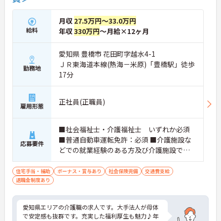
月収
27.5万円～33.0万円
給料
年収
330万円
～月給×12ヶ月
愛知県 豊橋市 花田町字越水4-1
ＪＲ東海道本線(熱海－米原)「豊橋駅」徒歩
勤務地
17分
正社員(正職員)
雇用形態
■社会福祉士・介護福祉士 いずれか必須
■普通自動車運転免許：必須 ■介護施設な
応募要件
どでの就業経験のある方及び介護施設での
夜勤経験が有る方
住宅手当・補助
ボーナス・賞与あり
社会保険完備
交通費支給
退職金制度あり
愛知県エリアの介護職の求人です。大手法人が母体
で安定感も抜群です。充実した福利厚生も魅力♪年