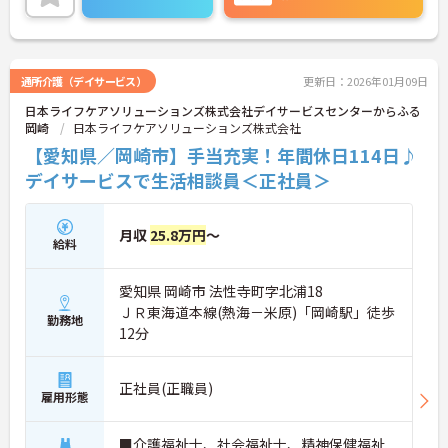
通所介護（デイサービス）
更新日：2026年01月09日
日本ライフケアソリューションズ株式会社デイサービスセンターからふる
岡崎
日本ライフケアソリューションズ株式会社
【愛知県／岡崎市】手当充実！年間休日114日♪
デイサービスで生活相談員＜正社員＞
月収
25.8万円
～
給料
愛知県 岡崎市 法性寺町字北浦18
ＪＲ東海道本線(熱海－米原)「岡崎駅」徒歩
勤務地
12分
正社員(正職員)
雇用形態
■介護福祉士、社会福祉士、精神保健福祉