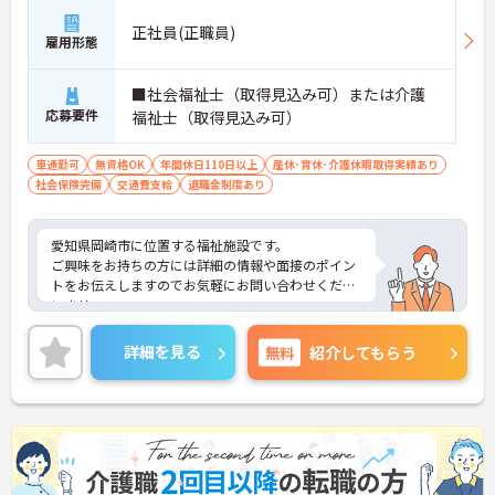
正社員(正職員)
雇用形態
■社会福祉士（取得見込み可）または介護
応募要件
福祉士（取得見込み可）
車通勤可
無資格OK
年間休日110日以上
産休･育休･介護休暇取得実績あり
社会保険完備
交通費支給
退職金制度あり
愛知県岡崎市に位置する福祉施設です。
ご興味をお持ちの方には詳細の情報や面接のポイン
トをお伝えしますのでお気軽にお問い合わせくださ
いませ。
詳細を見る
無料
紹介してもらう