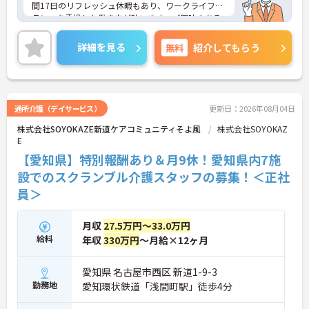
間17日のリフレッシュ休暇もあり、ワークライフバ
ランスを重視した働き方が叶います。ご興味のある
方には、面接対策ポイントなど、さらに詳細をお話
しいたしますのでお気軽にご相談ください！
詳細を見る
無料
紹介してもらう
通所介護（デイサービス）
更新日：2026年08月04日
株式会社SOYOKAZE新道ケアコミュニティそよ風
株式会社SOYOKAZ
E
【愛知県】特別報酬あり＆月9休！愛知県内7施
設でのスクランブル介護スタッフの募集！＜正社
員＞
月収
27.5万円～33.0万円
給料
年収
330万円
～月給×12ヶ月
愛知県 名古屋市西区 新道1-9-3
勤務地
愛知環状鉄道「浅間町駅」徒歩4分