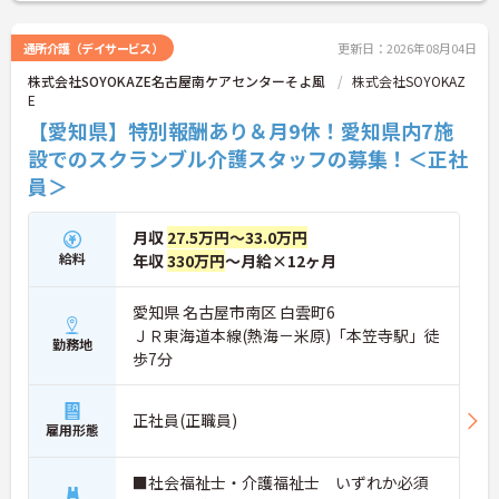
通所介護（デイサービス）
更新日：2026年08月04日
株式会社SOYOKAZE名古屋南ケアセンターそよ風
株式会社SOYOKAZ
E
【愛知県】特別報酬あり＆月9休！愛知県内7施
設でのスクランブル介護スタッフの募集！＜正社
員＞
月収
27.5万円～33.0万円
給料
年収
330万円
～月給×12ヶ月
愛知県 名古屋市南区 白雲町6
ＪＲ東海道本線(熱海－米原)「本笠寺駅」徒
勤務地
歩7分
正社員(正職員)
雇用形態
■社会福祉士・介護福祉士 いずれか必須