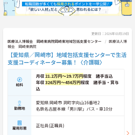
更新日：2026年03月19日
医療法人博報会 岡崎東病院岡崎東地域包括支援センター
医療法人博
報会 岡崎東病院
【愛知県／岡崎市】地域包括支援センターで生活
支援コーディネーター募集！〈介護職〉
月収
21.2万円～29.7万円
程度 諸手当込
年収
326万円～456万円
程度 諸手当・賞与
給料
込
愛知県 岡崎市 洞町字向山16番地2
勤務地
名鉄名古屋本線「男川駅」バス・車10分
正社員(正職員)
雇用形態