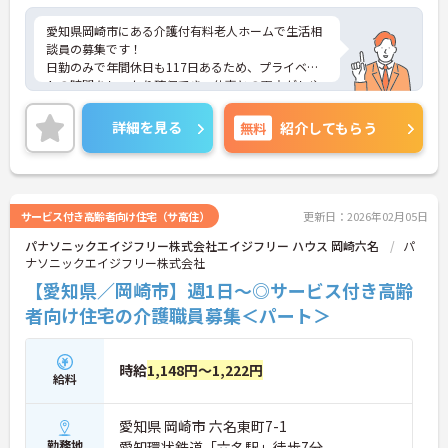
愛知県岡崎市にある介護付有料老人ホームで生活相
談員の募集です！
日勤のみで年間休日も117日あるため、プライベー
トの時間をしっかり確保でき、仕事との両立がしや
すい職場です◎
また、昇給と賞与があり、あなたの頑張りがしっか
詳細を見る
無料
紹介してもらう
り評価され、やりがいを持ってお仕事ができます！
ご興味ある方は面接ポイントをお伝えしますので、
お気軽にご連絡ください。
サービス付き高齢者向け住宅（サ高住）
更新日：2026年02月05日
パナソニックエイジフリー株式会社エイジフリー ハウス 岡崎六名
パ
ナソニックエイジフリー株式会社
【愛知県／岡崎市】週1日～◎サービス付き高齢
者向け住宅の介護職員募集＜パート＞
時給
1,148円～1,222円
給料
愛知県 岡崎市 六名東町7-1
勤務地
愛知環状鉄道「六名駅」徒歩7分