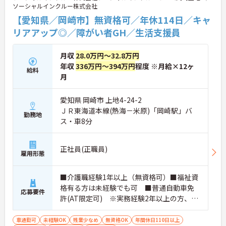
ソーシャルインクルー株式会社
【愛知県／岡崎市】無資格可／年休114日／キャ
リアアップ◎／障がい者GH／生活支援員
月収
28.0万円～32.8万円
年収
336万円～394万円
程度 ※月給×12ヶ
給料
月
愛知県 岡崎市 上地4-24-2
ＪＲ東海道本線(熱海－米原)「岡崎駅」バ
勤務地
ス・車8分
正社員(正職員)
雇用形態
■介護職経験1年以上（無資格可）■福祉資
格有る方は未経験でも可 ■普通自動車免
応募要件
許(AT限定可) ※実務経験2年以上の方、障
がい者福祉に関する経験をお持ちの方大歓
迎
車通勤可
未経験OK
残業少なめ
無資格OK
年間休日110日以上