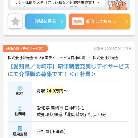
ッシュ休暇やメモリアル休暇など休暇制度充実！仕
事とプライベートを両立しやすい職場です◎また、
退職金制度や団体保険割引制度、保養所など福利厚
生も充実しており、安心して長く働きやすい環境が
詳細を見る
無料
紹介してもらう
整っています♪ご興味のある方は面接ポイントをお
伝えしますので、お気軽にご連絡ください！
通所介護（デイサービス）
更新日：2026年04月13日
株式会社栄光会あづま家デイサービス石神の湯
株式会社栄光会
【愛知県／岡崎市】研修制度充実◎デイサービス
にて介護職の募集です！＜正社員＞
月収
24.0万円
～
給料
愛知県 岡崎市 石神町6-1
勤務地
愛知環状鉄道「北岡崎駅」徒歩20分
正社員(正職員)
雇用形態