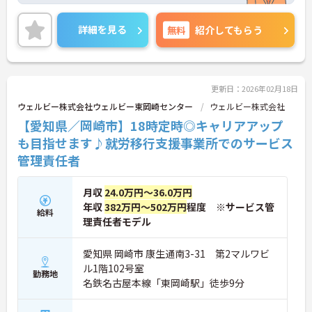
ご興味のある方には、面接対策ポイントなど、さら
に詳細をご案内しますのでお気軽にご相談くださ
詳細を見る
無料
紹介してもらう
い！
更新日：2026年02月18日
ウェルビー株式会社ウェルビー東岡崎センター
ウェルビー株式会社
【愛知県／岡崎市】18時定時◎キャリアアップ
も目指せます♪就労移行支援事業所でのサービス
管理責任者
月収
24.0万円～36.0万円
年収
382万円～502万円
程度 ※サービス管
給料
理責任者モデル
愛知県 岡崎市 康生通南3-31 第2マルワビ
ル1階102号室
勤務地
名鉄名古屋本線「東岡崎駅」徒歩9分