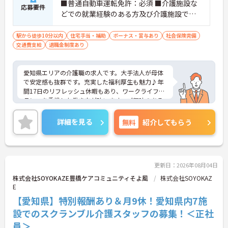
■普通自動車運転免許：必須 ■介護施設な
応募要件
どでの就業経験のある方及び介護施設での
夜勤経験が有る方
駅から徒歩10分以内
住宅手当・補助
ボーナス・賞与あり
社会保険完備
交通費支給
退職金制度あり
愛知県エリアの介護職の求人です。大手法人が母体
で安定感も抜群です。充実した福利厚生も魅力♪年
間17日のリフレッシュ休暇もあり、ワークライフバ
ランスを重視した働き方が叶います。ご興味のある
方には、面接対策ポイントなど、さらに詳細をお話
しいたしますのでお気軽にご相談ください！
詳細を見る
無料
紹介してもらう
更新日：2026年08月04日
株式会社SOYOKAZE豊橋ケアコミュニティそよ風
株式会社SOYOKAZ
E
【愛知県】特別報酬あり＆月9休！愛知県内7施
設でのスクランブル介護スタッフの募集！＜正社
員＞