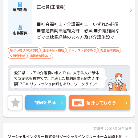
正社員(正職員)
雇用形態
■社会福祉士・介護福祉士 いずれか必須
■普通自動車運転免許：必須 ■介護施設な
応募要件
どでの就業経験のある方及び介護施設での
夜勤経験が有る方
駅から徒歩10分以内
住宅手当・補助
ボーナス・賞与あり
社会保険完備
交通費支給
退職金制度あり
愛知県エリアの介護職の求人です。大手法人が母体
で安定感も抜群です。充実した福利厚生も魅力♪年
間17日のリフレッシュ休暇もあり、ワークライフバ
ランスを重視した働き方が叶います。ご興味のある
方には、面接対策ポイントなど、さらに詳細をお話
しいたしますのでお気軽にご相談ください！
詳細を見る
無料
紹介してもらう
更新日：2026年07月07日
ソーシャルインクルー株式会社ソーシャルインクルーホーム岡崎上地