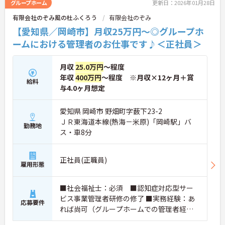
グループホーム
更新日：2026年01月28日
有限会社のぞみ風の杜ふくろう
有限会社のぞみ
【愛知県／岡崎市】月収25万円～◎グループホ
ームにおける管理者のお仕事です♪＜正社員＞
月収
25.0万円
～程度
年収
400万円
～程度 ※月収×12ヶ月＋賞
給料
与4.0ヶ月想定
愛知県 岡崎市 野畑町字薮下23-2
ＪＲ東海道本線(熱海－米原)「岡崎駅」バ
勤務地
ス・車8分
正社員(正職員)
雇用形態
■社会福祉士：必須 ■認知症対応型サー
ビス事業管理者研修の修了 ■実務経験：あ
応募要件
れば尚可（グループホームでの管理者経
験） ■普通自動車運転免許（AT限定可）：