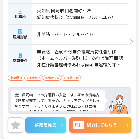
愛知県 岡崎市 日名南町5-25
勤務地
愛知環状鉄道「北岡崎駅」バス・車5分
非常勤・パート・アルバイト
雇用形態
■資格・経験不問 ■介護職員初任者研修
（ホームヘルパー2級）以上あれば尚可 ■認
応募要件
知症介護基礎研修あれば尚可 ■運転免許必
須（AT限定可）
車通勤可
未経験OK
無資格OK
交通費支給
愛知県岡崎市での介護職の業務です。研修や資格支
援制度が充実しているため、キャリアアップをしっ
かりサポートしてくれます♪ご興味ある方は面接ポ
イントをお伝えしますので、お気軽にご連絡くださ
い。
詳細を見る
無料
紹介してもらう