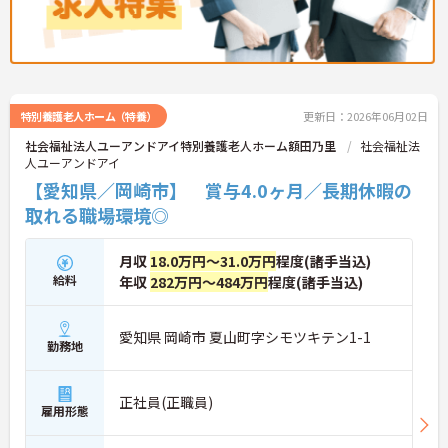
業環境に加え、産前産後休暇や育児休暇制度がしっ
かりと整備されています。オンとオフの切り替えを
明確にし、心身ともに充実した状態で長くご活躍い
ただけます。
・グループホーム一棟あたりの入居者様20名定員を
常時2～4名のスタッフで支援、国基準を上回る人員
特別養護老人ホーム（特養）
更新日：2026年06月02日
配置や夜間複数名体制が敷かれているため、業務に
追われることなくご利用者様のペースに合わせたサ
社会福祉法人ユーアンドアイ特別養護老人ホーム額田乃里
社会福祉法
ポートが可能です。施設も専用設計で働きやすく、
人ユーアンドアイ
ご自身の理想とする福祉を実践できる環境が整って
【愛知県／岡崎市】 賞与4.0ヶ月／長期休暇の
います。
取れる職場環境◎
月収
18.0万円～31.0万円
程度(諸手当込)
給料
年収
282万円～484万円
程度(諸手当込)
愛知県 岡崎市 夏山町字シモツキテン1-1
勤務地
正社員(正職員)
雇用形態