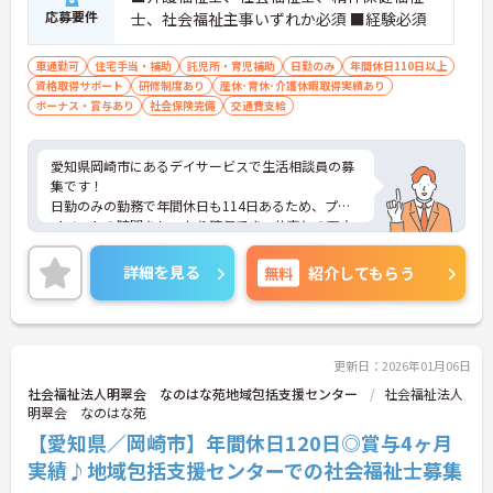
応募要件
士、社会福祉主事いずれか必須 ■経験必須
車通勤可
住宅手当・補助
託児所・育児補助
日勤のみ
年間休日110日以上
資格取得サポート
研修制度あり
産休･育休･介護休暇取得実績あり
ボーナス・賞与あり
社会保険完備
交通費支給
愛知県岡崎市にあるデイサービスで生活相談員の募
集です！
日勤のみの勤務で年間休日も114日あるため、プラ
イベートの時間をしっかり確保でき、仕事との両立
がしやすい職場です◎
また、社会保険完備で住宅手当など各種手当が充実
詳細を見る
無料
紹介してもらう
しているため、安心して働きやすい環境が整ってい
ます♪
ご興味ある方は面接ポイントをお伝えしますので、
お気軽にご連絡ください。
更新日：2026年01月06日
社会福祉法人明翠会 なのはな苑地域包括支援センター
社会福祉法人
明翠会 なのはな苑
【愛知県／岡崎市】年間休日120日◎賞与4ヶ月
実績♪地域包括支援センターでの社会福祉士募集