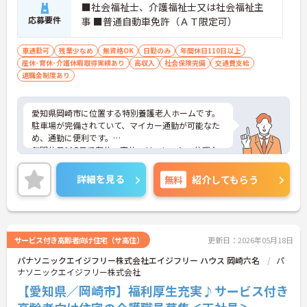
■社会福祉士、介護福祉士又は社会福祉主
応募要件
事 ■普通自動車免許（ＡＴ限定可）
車通勤可
残業少なめ
無資格OK
日勤のみ
年間休日110日以上
産休･育休･介護休暇取得実績あり
高収入
社会保険完備
交通費支給
退職金制度あり
愛知県岡崎市に位置する特別養護老人ホームです。
駐車場が完備されていて、マイカー通勤が可能なた
め、通勤に便利です。
年間休日115日で有休・育休・リフレッシュ休暇な
どもあり、残業も少なめなのでプライベートとのメ
リハリもつきますし、自分のじかんを大切にしたい
詳細を見る
無料
紹介してもらう
方にぴったりです。
賞与の過去実績は4.0ヶ月分と多めです。 その他退
職金もあり、手当など福利厚生が充実してとても働
きやすい環境です。
ご興味をお持ちの方には、詳細の情報や面接のポイ
サービス付き高齢者向け住宅（サ高住）
更新日：2026年05月18日
ントをお伝えしますのでお気軽にお問い合わせくだ
パナソニックエイジフリー株式会社エイジフリー ハウス 岡崎六名
パ
さい。
ナソニックエイジフリー株式会社
【愛知県／岡崎市】福利厚生充実♪サービス付き