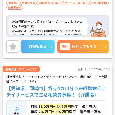
必須
車通勤可
残業少なめ
年間休日110日以上
ボーナス・賞与あり
社会保険完備
交通費支給
愛知県岡崎市に位置するグループホームにおける管
理者の募集です。
賞与は計4.0ヶ月分の支給実績があり、頑張りがきち
んと評価される環境です。資格やこれまでの経験を
活かしながらご勤務いただける環境です。
ご興味のある方には、面接対策ポイントなど、さら
詳細を見る
無料
紹介してもらう
に詳細をご案内しますのでお気軽にご相談くださ
い！
通所介護（デイサービス）
更新日：2026年01月16日
社会福祉法人ユーアンドアイデイサービスセンター 樫山365
社会福
祉法人ユーアンドアイ
【愛知県／岡崎市】賞与4カ月分☆未経験歓迎♪
デイサービスで生活相談員募集！〈介護職〉
月収
18.0万円～24.5万円
程度 諸手当込
年収
282万円～392万円
程度 諸手当・賞与
給料