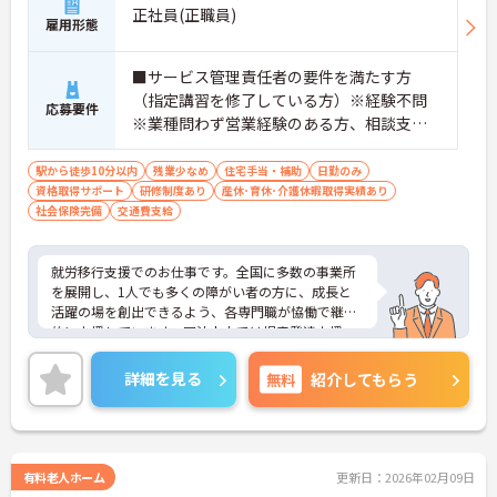
正社員(正職員)
雇用形態
■サービス管理責任者の要件を満たす方
（指定講習を修了している方）※経験不問
応募要件
※業種問わず営業経験のある方、相談支
援・直接支援の経験がある方歓迎
駅から徒歩10分以内
残業少なめ
住宅手当・補助
日勤のみ
資格取得サポート
研修制度あり
産休･育休･介護休暇取得実績あり
社会保険完備
交通費支給
就労移行支援でのお仕事です。全国に多数の事業所
を展開し、1人でも多くの障がい者の方に、成長と
活躍の場を創出できるよう、各専門職が恊働で継続
的に支援しています。同法人内では児童発達支援、
放課後等デイサービスも展開しており安定感も抜群
です。
詳細を見る
無料
紹介してもらう
ご興味ある方には、面接対策ポイントなど、さらに
詳細をお話しいたしますのでお気軽にご相談くださ
い！
有料老人ホーム
更新日：2026年02月09日