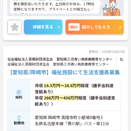
務を御担当いただきます。土日祝がお休み、17時台
定時となりますので、プライベートとの両立もしや
すいです。
ご興味をお持ちの方には詳細の情報や面接のポイン
トをお伝えしますのでお気軽にお問い合わせくださ
詳細を見る
無料
紹介してもらう
いませ。
更新日：2026年03月25日
社会福祉法人恩賜財団済生会 愛知県三河青い鳥医療療育センター
社
会福祉法人恩賜財団済生会 愛知県三河青い鳥医療療育センター
【愛知県/岡崎市】福祉施設にて生活支援員募集
月収
16.3万円～26.8万円
程度（諸手当別途
支給あり）
給料
年収
266万円～436万円
程度（諸手当別途支
給あり））
愛知県 岡崎市 高隆寺町小屋場9番地3
勤務地
名鉄名古屋本線「男川駅」バス・車11分