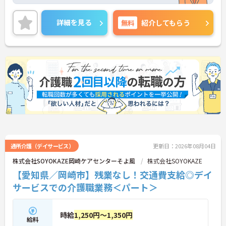
さいます。
ご興味ある方は、詳細等お伝えいたしますので、ご
連絡ください。
詳細を見る
無料
紹介してもらう
通所介護（デイサービス）
更新日：2026年08月04日
株式会社SOYOKAZE岡崎ケアセンターそよ風
株式会社SOYOKAZE
【愛知県／岡崎市】残業なし！交通費支給◎デイ
サービスでの介護職業務＜パート＞
時給
1,250円～1,350円
給料