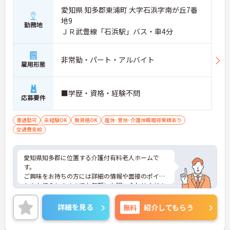
愛知県 知多郡東浦町 大字石浜字南が丘7番
地9
勤務地
ＪＲ武豊線「石浜駅」バス・車4分
非常勤・パート・アルバイト
雇用形態
■学歴・資格・経験不問
応募要件
車通勤可
未経験OK
無資格OK
産休･育休･介護休暇取得実績あり
交通費支給
愛知県知多郡に位置する介護付有料老人ホームで
す。
ご興味をお持ちの方には詳細の情報や面接のポイン
トをお伝えしますのでお気軽にお問い合わせくださ
いませ。
詳細を見る
無料
紹介してもらう