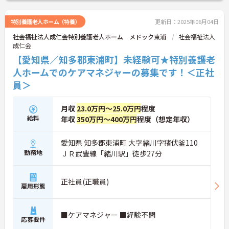
特別養護老人ホーム（特養）
更新日：2025年06月04日
社会福祉法人成仁会特別養護老人ホーム メドック東浦
社会福祉法人
成仁会
【愛知県／知多郡東浦町】未経験可★特別養護老
人ホームでのケアマネジャーの募集です！＜正社
員＞
月収
23.0万円～25.0万円
程度
給料
年収
350万円～400万円
程度（想定年収）
愛知県 知多郡東浦町 大字緒川字猪伏釜110
勤務地
ＪＲ武豊線「緒川駅」徒歩27分
正社員(正職員)
雇用形態
■ケアマネジャー ■経験不問
応募要件