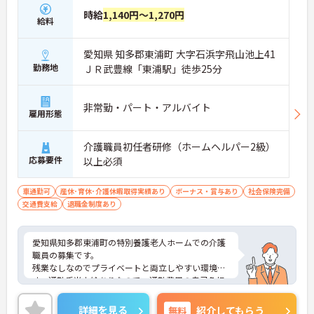
時給
1,140円～1,270円
給料
愛知県 知多郡東浦町 大字石浜字飛山池上41
勤務地
ＪＲ武豊線「東浦駅」徒歩25分
非常勤・パート・アルバイト
雇用形態
介護職員初任者研修（ホームヘルパー2級）
応募要件
以上必須
車通勤可
産休･育休･介護休暇取得実績あり
ボーナス・賞与あり
社会保険完備
交通費支給
退職金制度あり
愛知県知多郡東浦町の特別養護老人ホームでの介護
職員の募集です。
残業なしなのでプライベートと両立しやすい環境で
す。通勤手当支給ありなので、通勤費用の自己負担
の心配も不要！
ご興味のある方は、面接のポイントをお伝えします
詳細を見る
無料
紹介してもらう