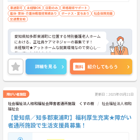
車通勤可
未経験OK
日勤のみ
資格取得サポート
産休･育休･介護休暇取得実績あり
ボーナス・賞与あり
社会保険完備
交通費支給
愛知県知多郡東浦町に位置する特別養護老人ホーム
における、正社員ケアマネジャーの募集です！
未経験可★アットホームな就業環境なので安心して
働いていただけます♪
ご興味ある方には、面接対策ポイントなど、さらに
詳細をお話しいたしますのでお気軽にご相談くださ
詳細を見る
無料
紹介してもらう
い。
障がい者施設
更新日：2025年05月21日
社会福祉法人相和福祉会障害者通所施設 くすの樹
社会福祉法人相和
福祉会
【愛知県／知多郡東浦町】福利厚生充実★障がい
者通所施設で生活支援員募集！