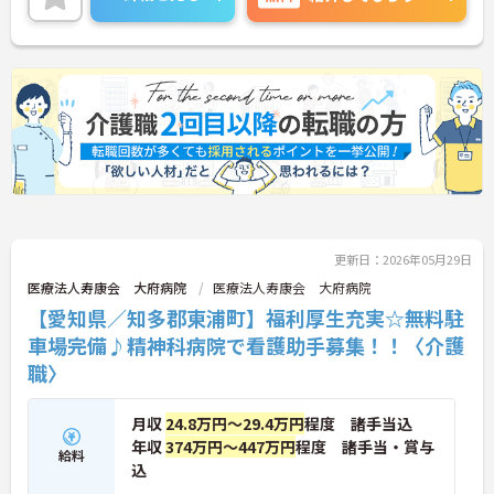
のでお気軽にお問い合せください。
更新日：2026年05月29日
医療法人寿康会 大府病院
医療法人寿康会 大府病院
【愛知県／知多郡東浦町】福利厚生充実☆無料駐
車場完備♪精神科病院で看護助手募集！！〈介護
職〉
月収
24.8万円～29.4万円
程度 諸手当込
年収
374万円～447万円
程度 諸手当・賞与
給料
込