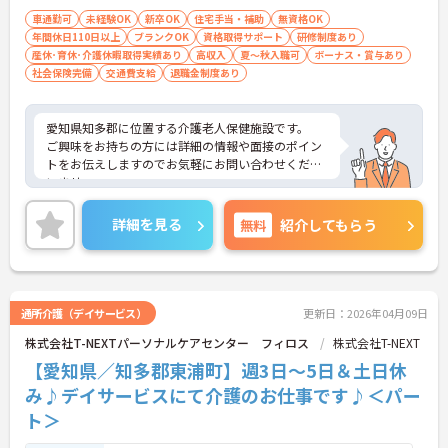
車通勤可
未経験OK
新卒OK
住宅手当・補助
無資格OK
年間休日110日以上
ブランクOK
資格取得サポート
研修制度あり
産休･育休･介護休暇取得実績あり
高収入
夏～秋入職可
ボーナス・賞与あり
社会保険完備
交通費支給
退職金制度あり
愛知県知多郡に位置する介護老人保健施設です。
ご興味をお持ちの方には詳細の情報や面接のポイン
トをお伝えしますのでお気軽にお問い合わせくださ
いませ。
詳細を見る
無料
紹介してもらう
通所介護（デイサービス）
更新日：2026年04月09日
株式会社T-NEXTパーソナルケアセンター フィロス
株式会社T-NEXT
【愛知県／知多郡東浦町】週3日～5日＆土日休
み♪デイサービスにて介護のお仕事です♪＜パー
ト＞