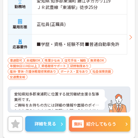
愛知県 知多郡東浦町 藤江字カガリ119
勤務地
ＪＲ武豊線「東浦駅」徒歩25分
正社員(正職員)
雇用形態
■学歴・資格・経験不問 ■普通自動車免許
応募要件
車通勤可
未経験OK
残業少なめ
住宅手当・補助
無資格OK
年間休日110日以上
資格取得サポート
研修制度あり
産休･育休･介護休暇取得実績あり
ボーナス・賞与あり
社会保険完備
交通費支給
愛知県知多郡東浦町に位置する就労継続支援Ｂ型事
業所です。
ご興味をお持ちの方には詳細の情報や面接のポイン
トをお伝えしますのでお気軽にお問い合わせくださ
いませ。
詳細を見る
無料
紹介してもらう