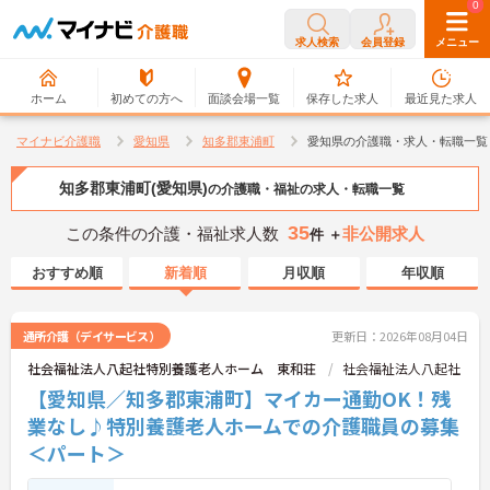
0
0
求人検索
会員登録
メニュー
ホーム
初めての方へ
面談会場一覧
保存した求人
最近見た求人
マイナビ介護職
愛知県
知多郡東浦町
愛知県の介護職・求人・転職一覧
知多郡東浦町(愛知県)
の介護職・福祉の求人・転職一覧
35
この条件の介護・福祉求人数
非公開求人
件 ＋
おすすめ順
新着順
月収順
年収順
通所介護（デイサービス）
更新日：2026年08月04日
社会福祉法人八起社特別養護老人ホーム 東和荘
社会福祉法人八起社
【愛知県／知多郡東浦町】マイカー通勤OK！残
業なし♪特別養護老人ホームでの介護職員の募集
＜パート＞