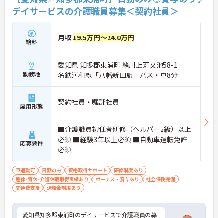
デイサービスの介護職員募集＜契約社員＞
月収
19.5万円～24.0万円
給料
愛知県 知多郡東浦町 緒川上苅又池58-1
勤務地
名鉄河和線「八幡新田駅」バス・車8分
契約社員・嘱託社員
雇用形態
■介護職員初任者研修（ヘルパー2級）以上
必須 ■経験3年以上必須 ■自動車運転免許
応募要件
必須
車通勤可
日勤のみ
資格取得サポート
研修制度あり
産休･育休･介護休暇取得実績あり
ボーナス・賞与あり
社会保険完備
交通費支給
退職金制度あり
愛知県知多郡東浦町のデイサービスで介護職員の募