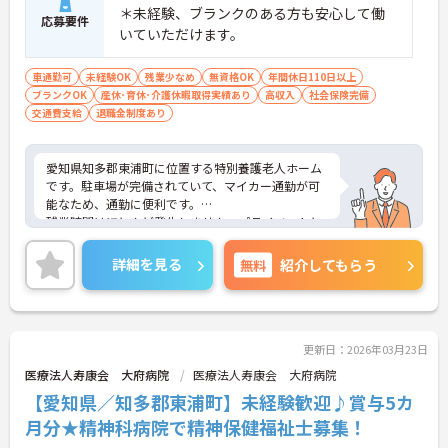
＊未経験、ブランクのある方も安心して働
応募要件
いていただけます。
車通勤可
未経験OK
残業少なめ
無資格OK
年間休日110日以上
ブランクOK
産休･育休･介護休暇取得実績あり
高収入
社会保険完備
交通費支給
退職金制度あり
愛知県知多郡東浦町に位置する特別養護老人ホーム
です。駐車場が完備されていて、マイカー通勤が可
能なため、通勤に便利です。
残業時間はほとんど発生しません。プライベートと
メリハリをつけて勤務できます。
また、育児休暇取得実績があり、お子様がいらっし
詳細を見る
無料
紹介してもらう
ゃる方に理解がある会社なので、とても働きやすい
環境です。
ご興味をお持ちの方には、詳細の情報や面接のポイ
ントをお伝えしますのでお気軽にお問い合わせくだ
さい。
更新日：2026年03月23日
医療法人寿康会 大府病院
医療法人寿康会 大府病院
【愛知県／知多郡東浦町】未経験歓迎♪賞与5カ
月分★精神科病院で精神保健福祉士募集！