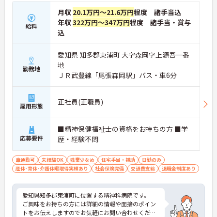
月収
20.1万円～21.6万円
程度 諸手当込
年収
322万円～347万円
程度 諸手当・賞与
給料
込
愛知県 知多郡東浦町 大字森岡字上源吾一番
地
勤務地
ＪＲ武豊線「尾張森岡駅」バス・車6分
正社員(正職員)
雇用形態
■精神保健福祉士の資格をお持ちの方 ■学
応募要件
歴・経験不問
車通勤可
未経験OK
残業少なめ
住宅手当・補助
日勤のみ
産休･育休･介護休暇取得実績あり
社会保険完備
交通費支給
退職金制度あり
愛知県知多郡東浦町に位置する精神科病院です。
ご興味をお持ちの方には詳細の情報や面接のポイン
トをお伝えしますのでお気軽にお問い合わせくださ