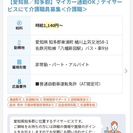
【愛知県／知多郡】マイカー通勤OK♪デイサー
ビスにて介護職員募集＜介護職＞
時給
1,140円
～
給料
愛知県 知多郡東浦町 緒川上苅又池58-1
勤務地
名鉄河和線「八幡新田駅」バス・車9分
非常勤・パート・アルバイト
雇用形態
■普通自動車運転免許（AT限定可）
応募要件
車通勤可
未経験OK
資格取得サポート
研修制度あり
産休･育休･介護休暇取得実績あり
社会保険完備
交通費支給
愛知県知多郡に位置するデイサービスです。
ご興味をお持ちの方には詳細の情報や面接のポイン
トをお伝えしますのでお気軽にお問い合わせくださ