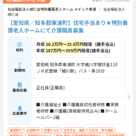
社会福祉法人成仁会特別養護老人ホーム メドック東浦
社会福祉法人
成仁会
【愛知県／知多郡東浦町】住宅手当あり★特別養
護老人ホームにて介護職員募集
月収
20.2万円～25.0万円
程度（諸手当込）
給料
年収
287万円～359万円
程度(諸手当込)
愛知県 知多郡東浦町 大字緒川字猪伏釜110
勤務地
ＪＲ武豊線「緒川駅」バス・車10分
正社員(正職員)
雇用形態
■介護福祉士 ■介護職員初任者研修 ■実務
者研修 ■介護職(資格取得見込み) ■ホーム
応募要件
ヘルパー2級
車通勤可
未経験OK
残業少なめ
住宅手当・補助
託児所・育児補助
無資格OK
資格取得サポート
産休･育休･介護休暇取得実績あり
社会保険完備