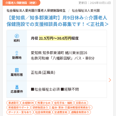
介護老人保健施設（老健）
更新日：2026年03月11日
社会福祉法人愛光園介護老人保健施設相生
社会福祉法人愛光園
【愛知県／知多郡東浦町】月9日休み☆介護老人
保健施設での支援相談員の募集です！＜正社員＞
月収
21.5万円～30.0万円
程度
給料
愛知県 知多郡東浦町 緒川東米田16
勤務地
名鉄河和線「八幡新田駅」バス・車8分
正社員(正職員)
雇用形態
■社会福祉士必須 ■経験不問
応募要件
車通勤可
未経験OK
残業少なめ
住宅手当・補助
日勤のみ
資格取得サポート
研修制度あり
産休･育休･介護休暇取得実績あり
ボーナス・賞与あり
社会保険完備
交通費支給
退職金制度あり