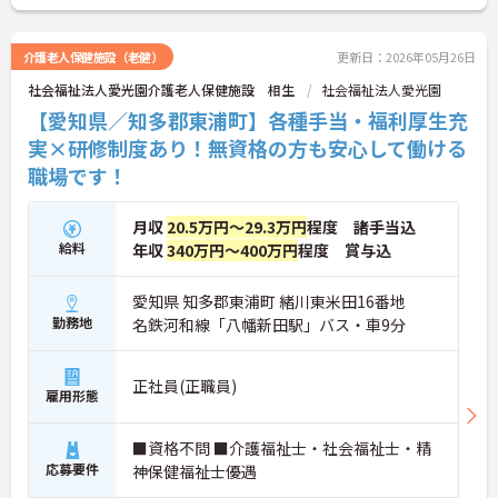
介護老人保健施設（老健）
更新日：2026年05月26日
社会福祉法人愛光園介護老人保健施設 相生
社会福祉法人愛光園
【愛知県／知多郡東浦町】各種手当・福利厚生充
実×研修制度あり！無資格の方も安心して働ける
職場です！
月収
20.5万円～29.3万円
程度 諸手当込
給料
年収
340万円～400万円
程度 賞与込
愛知県 知多郡東浦町 緒川東米田16番地
勤務地
名鉄河和線「八幡新田駅」バス・車9分
正社員(正職員)
雇用形態
■資格不問 ■介護福祉士・社会福祉士・精
応募要件
神保健福祉士優遇