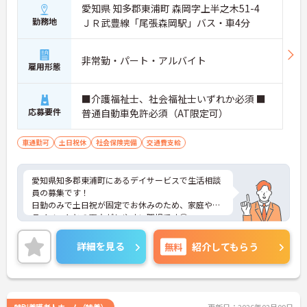
愛知県 知多郡東浦町 森岡字上半之木51-4
勤務地
ＪＲ武豊線「尾張森岡駅」バス・車4分
非常勤・パート・アルバイト
雇用形態
■介護福祉士、社会福祉士いずれか必須 ■
応募要件
普通自動車免許必須（AT限定可）
車通勤可
土日祝休
社会保険完備
交通費支給
愛知県知多郡東浦町にあるデイサービスで生活相談
員の募集です！
日勤のみで土日祝が固定でお休みのため、家庭やプ
ライベートとの両立がしやすい職場です◎
また、マイカー通勤もOK！雨の日でも快適に通勤が
可能です！
詳細を見る
無料
紹介してもらう
ご興味ある方は面接ポイントをお伝えしますので、
お気軽にご連絡ください。
特別養護老人ホーム（特養）
更新日：2026年02月09日