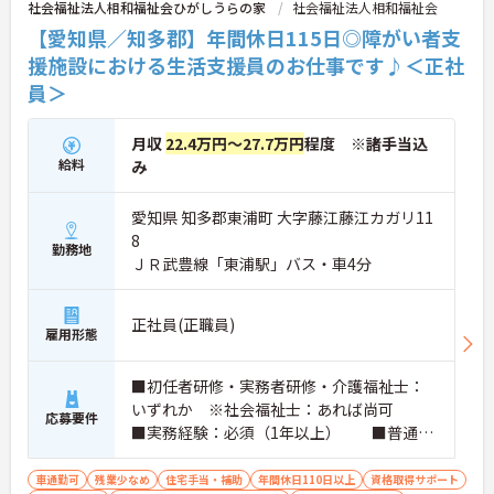
社会福祉法人相和福祉会ひがしうらの家
社会福祉法人相和福祉会
【愛知県／知多郡】年間休日115日◎障がい者支
援施設における生活支援員のお仕事です♪＜正社
員＞
月収
22.4万円～27.7万円
程度 ※諸手当込
給料
み
愛知県 知多郡東浦町 大字藤江藤江カガリ11
8
勤務地
ＪＲ武豊線「東浦駅」バス・車4分
正社員(正職員)
雇用形態
■初任者研修・実務者研修・介護福祉士：
いずれか ※社会福祉士：あれば尚可
応募要件
■実務経験：必須（1年以上） ■普通自
動車運転免許（AT限定可）：必須 ※PC
スキル：Word等による文字入力必須
車通勤可
残業少なめ
住宅手当・補助
年間休日110日以上
資格取得サポート