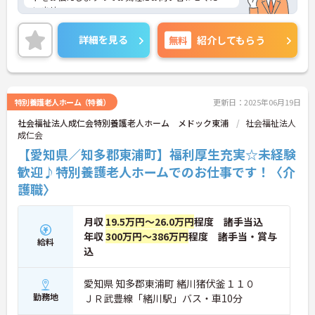
いませ。
詳細を見る
無料
紹介してもらう
特別養護老人ホーム（特養）
更新日：2025年06月19日
社会福祉法人成仁会特別養護老人ホーム メドック東浦
社会福祉法人
成仁会
【愛知県／知多郡東浦町】福利厚生充実☆未経験
歓迎♪特別養護老人ホームでのお仕事です！〈介
護職〉
月収
19.5万円～26.0万円
程度 諸手当込
年収
300万円～386万円
程度 諸手当・賞与
給料
込
愛知県 知多郡東浦町 緒川猪伏釜１１０
勤務地
ＪＲ武豊線「緒川駅」バス・車10分