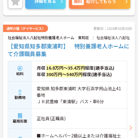
詳細を見る
無料
紹介してもらう
通所介護（デイサービス）
更新日：2026年03月30日
社会福祉法人八起社特別養護老人ホーム 東和荘
社会福祉法人八起社
【愛知県知多郡東浦町】 特別養護老人ホームに
て介護職員募集
月収
16.8万円～35.4万円
程度(諸手当込)
給料
年収
300万円～540万円
程度(諸手当込)
愛知県 知多郡東浦町 大字石浜字飛山池上41
番地
勤務地
ＪＲ武豊線「東浦駅」バス・車6分
正社員(正職員)
雇用形態
■ホームヘルパー2級以上または介護福祉士