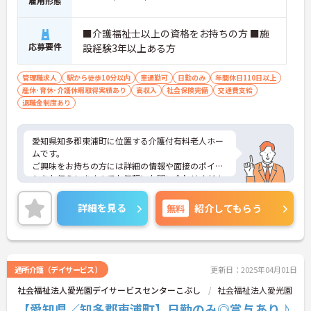
雇用形態
■介護福祉士以上の資格をお持ちの方 ■施
応募要件
設経験3年以上ある方
管理職求人
駅から徒歩10分以内
車通勤可
日勤のみ
年間休日110日以上
産休･育休･介護休暇取得実績あり
高収入
社会保険完備
交通費支給
退職金制度あり
愛知県知多郡東浦町に位置する介護付有料老人ホー
ムです。
ご興味をお持ちの方には詳細の情報や面接のポイン
トをお伝えしますのでお気軽にお問い合わせくださ
いませ。
詳細を見る
無料
紹介してもらう
通所介護（デイサービス）
更新日：2025年04月01日
社会福祉法人愛光園デイサービスセンターこぶし
社会福祉法人愛光園
【愛知県／知多郡東浦町】日勤のみ◎賞与あり♪