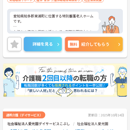
愛知県知多郡東浦町に位置する特別養護老人ホーム
です。
お持ちの資格や経験を活かして、転職後即戦力とし
て活躍できる環境があります。
詳細を見る
無料
紹介してもらう
日勤帯のみのお仕事ですので、ご家庭をお持ちの方
も働きやすい勤務時間でオススメです。
ご興味をお持ちの方はお気軽にお問い合わせくださ
い。
通所介護（デイサービス）
更新日：2025年10月14日
社会福祉法人愛光園デイサービスこぶし
社会福祉法人愛光園