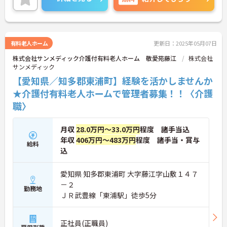
有料老人ホーム
更新日：2025年05月07日
株式会社サンメディック介護付有料老人ホーム 敬愛苑藤江
株式会社
サンメディック
【愛知県／知多郡東浦町】経験を活かしませんか
★介護付有料老人ホームで管理者募集！！〈介護
職〉
月収
28.0万円～33.0万円
程度 諸手当込
年収
406万円～483万円
程度 諸手当・賞与
給料
込
愛知県 知多郡東浦町 大字藤江字山敷１４７
－２
勤務地
ＪＲ武豊線「東浦駅」徒歩5分
正社員(正職員)