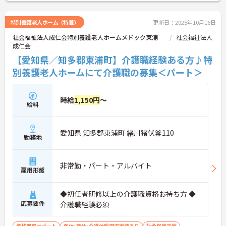
特別養護老人ホーム（特養）
更新日：2025年10月16日
社会福祉法人成仁会特別養護老人ホームメドック東浦
社会福祉法人
成仁会
【愛知県／知多郡東浦町】介護職経験ある方♪特
別養護老人ホームにて介護職の募集＜パート＞
時給
1,150円
～
給料
愛知県 知多郡東浦町 緒川猪伏釜110
勤務地
非常勤・パート・アルバイト
雇用形態
◆初任者研修以上の介護職資格お持ち方 ◆
応募要件
介護職経験必須
資格取得サポート
産休･育休･介護休暇取得実績あり
社会保険完備