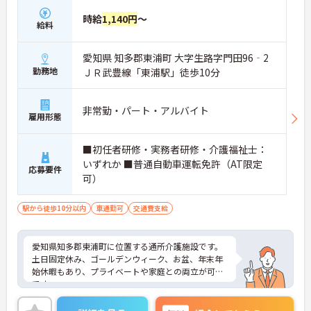
時給
1,140円
～
給料
愛知県 知多郡東浦町 大字生路字門田96‐2
勤務地
ＪＲ武豊線「東浦駅」徒歩10分
非常勤・パート・アルバイト
雇用形態
■初任者研修・実務者研修・介護福祉士：
いずれか ■普通自動車運転免許（AT限定
応募要件
可）
駅から徒歩10分以内
車通勤可
交通費支給
愛知県知多郡東浦町に位置する通所介護施設です。
土日固定休み、ゴールデンウィーク、お盆、年末年
始休暇もあり、プライベートや家庭との両立が可能
です。
ご興味のある方は、マイナビ介護職までお問い合わ
せください。