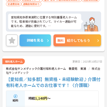
交通費支給
退職金制度あり
愛知県知多郡東浦町に位置する特別養護老人ホーム
です。駐車場が完備されていて、マイカー通勤が可
能なため、通勤に便利です。
残業時間はほとんど発生しません。プライベートと
メリハリをつけて勤務できます。
詳細を見る
無料
紹介してもらう
住宅手当の支給がございますことも嬉しいポイント
です。
また、育児休暇取得実績があり、利用可能な託児所
有料老人ホーム
更新日：2025年10月27日
があるので小さなお子様がいらっしゃる方も安心し
株式会社サンメディック介護付有料老人ホーム 敬愛苑 東浦
株式会
て働いて頂ける環境です
社サンメディック
ご興味をお持ちの方には、詳細の情報や面接のポイ
【愛知県／知多郡】無資格・未経験歓迎♪介護付
ントをお伝えしますのでお気軽にお問い合わせくだ
有料老人ホームでのお仕事です！〈介護職〉
さい。
時給
1,140円
～
給料