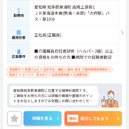
愛知県 知多郡東浦町 森岡上源吾1
ＪＲ東海道本線(熱海－米原)「大府駅」バ
勤務地
ス・車10分
正社員(正職員)
雇用形態
■介護職員初任者研修（ヘルパー2級）以上
応募要件
の資格をお持ちの方 ■病院での経験者歓迎
車通勤可
残業少なめ
住宅手当・補助
産休･育休･介護休暇取得実績あり
高収入
ボーナス・賞与あり
社会保険完備
交通費支給
愛知県知多郡東浦町に位置する精神科病院です。
ご興味をお持ちの方には詳細の情報や面接のポイン
トをお伝えしますのでお気軽にお問い合わせくださ
いませ。
詳細を見る
無料
紹介してもらう