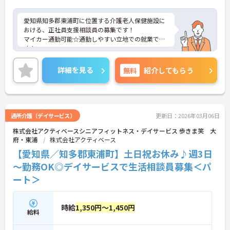
愛知県知多郡東浦町に位置する介護老人保健施設に
おける、正社員支援相談員の募集です！
マイカー通勤可能☆通勤しやすい立地での就業で
す！
ご興味ある方には、面接対策ポイントなど、さらに
詳細をお話しいたしますのでお気軽にご相談くださ
詳細を見る
無料
紹介してもらう
い。
通所介護（デイサービス）
更新日：2026年03月06日
株式会社アクティベースシニアフィットネス・デイサービス 歩きま笑 大
府・東浦
株式会社アクティベース
【愛知県／知多郡東浦町】土日祝お休み♪週3日
～勤務OK◎デイサービスで生活相談員募集＜パ
ート＞
時給
1,350円～1,450円
給料