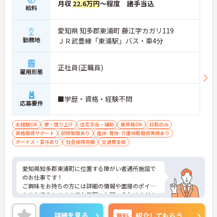
月収
22.6万円
～程度 諸手当込
給料
愛知県 知多郡東浦町 藤江字カガリ119
勤務地
ＪＲ武豊線「東浦駅」バス・車4分
正社員(正職員)
雇用形態
■学歴・資格・経験不問
応募要件
未経験OK
寮・借り上げ
住宅手当・補助
無資格OK
日勤のみ
資格取得サポート
研修制度あり
産休･育休･介護休暇取得実績あり
ボーナス・賞与あり
社会保険完備
交通費支給
愛知県知多郡東浦町に位置する障がい者通所施設で
のお仕事です！
ご興味をお持ちの方には詳細の情報や面接のポイン
トをお伝えしますのでお気軽にお問い合わせくださ
いませ。
詳細を見る
無料
紹介してもらう