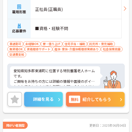
正社員(正職員)
雇用形態
■資格・経験不問
応募要件
車通勤可
未経験OK
寮・借り上げ
住宅手当・補助
託児所・育児補助
無資格OK
資格取得サポート
産休･育休･介護休暇取得実績あり
社会保険完備
交通費支給
愛知県知多郡東浦町に位置する特別養護老人ホーム
です。
ご興味をお持ちの方には詳細の情報や面接のポイン
トをお伝えしますのでお気軽にお問い合わせくださ
いませ。
詳細を見る
無料
紹介してもらう
障がい者施設
更新日：2025年06月04日