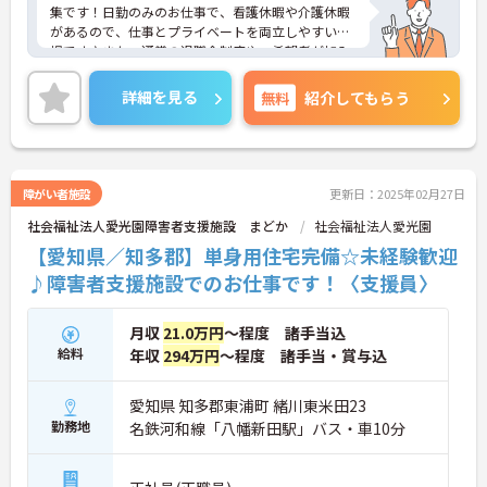
集です！日勤のみのお仕事で、看護休暇や介護休暇
があるので、仕事とプライベートを両立しやすい職
場です♪また、通常の退職金制度や、希望者が加入
できる退職金共済もあるので、安心して長く働くこ
とができます◎ご興味のある方は、面接ポイントを
詳細を見る
無料
紹介してもらう
お伝えしますので、お気軽にご連絡ください。
障がい者施設
更新日：2025年02月27日
社会福祉法人愛光園障害者支援施設 まどか
社会福祉法人愛光園
【愛知県／知多郡】単身用住宅完備☆未経験歓迎
♪障害者支援施設でのお仕事です！〈支援員〉
月収
21.0万円
～程度 諸手当込
給料
年収
294万円
～程度 諸手当・賞与込
愛知県 知多郡東浦町 緒川東米田23
勤務地
名鉄河和線「八幡新田駅」バス・車10分