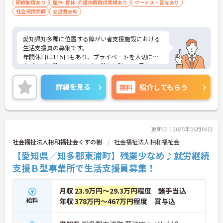
研修制度あり
産休･育休･介護休暇取得実績あり
ボーナス・賞与あり
社会保険完備
交通費支給
愛知県知多郡に位置する障がい者支援施設における
生活支援員の募集です。
年間休日は115日もあり、プライベートを大切にし
ながらご勤務いただけます。賞与は計4.3ヶ月分の支
給実績があり、頑張りが目に見える形できちんと評
価される職場です。
詳細を見る
無料
紹介してもらう
ご興味のある方には、面接対策ポイントなど、さら
に詳細をご案内しますのでお気軽にご相談くださ
い！
更新日：2025年06月04日
社会福祉法人相和福祉会くすの樹
社会福祉法人相和福祉会
【愛知県／知多郡東浦町】残業少なめ♪就労継続
支援Ｂ型事業所で生活支援員募集！
月収
23.9万円～29.3万円
程度 諸手当込
給料
年収
378万円～467万円
程度 賞与込