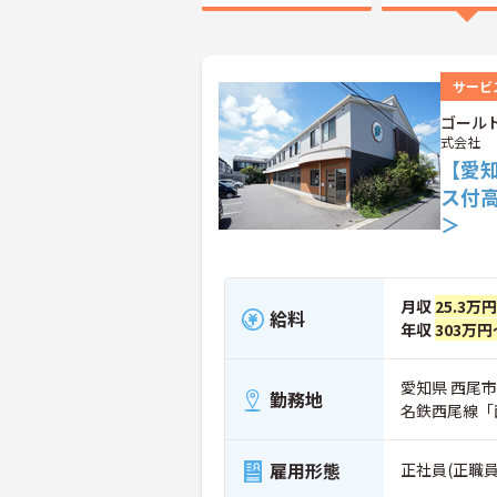
サービ
ゴール
式会社
【愛
ス付
＞
月収
25.3万
給料
年収
303万円
愛知県 西尾市
勤務地
名鉄西尾線「
雇用形態
正社員(正職員