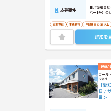
■介護職員初
応募要件
パー1級）の
夜勤専従
車通勤可
年間休日110日以上
詳細を
通所介
ゴール
式会社
【愛知
日♪
員＞