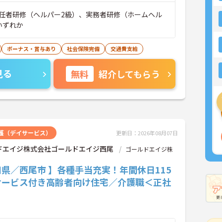
任者研修（ヘルパー2級）、実務者研修（ホームヘル
いずれか
ボーナス・賞与あり
社会保険完備
交通費支給
見る
無料
紹介してもらう
護（デイサービス）
更新日：2026年08月07日
ドエイジ株式会社ゴールドエイジ西尾
ゴールドエイジ株
県／西尾市 】各種手当充実！年間休日115
サービス付き高齢者向け住宅／介護職＜正社