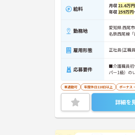
月収
21.6万円
給料
年収
259万円
愛知県 西尾市
勤務地
名鉄西尾線「
雇用形態
正社員(正職員
■介護職員初
応募要件
パー1級）の
車通勤可
年間休日110日以上
ボーナス
詳細を