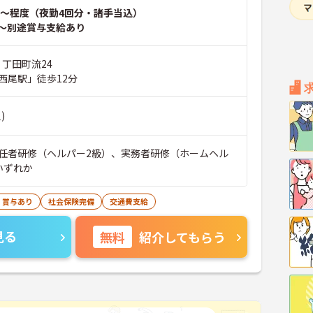
～程度（夜勤4回分・諸手当込）
～別途賞与支給あり
 丁田町流24
西尾駅」徒歩12分
)
任者研修（ヘルパー2級）、実務者研修（ホームヘル
いずれか
・賞与あり
社会保険完備
交通費支給
見る
無料
紹介してもらう