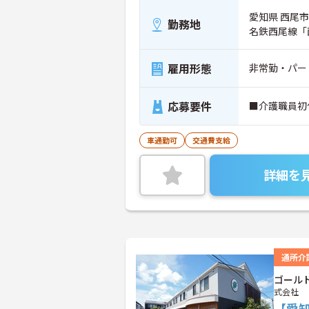
愛知県 西尾市
勤務地
名鉄西尾線「
雇用形態
非常勤・パー
応募要件
■介護職員初
車通勤可
交通費支給
詳細を
通所介
ゴール
式会社
【愛