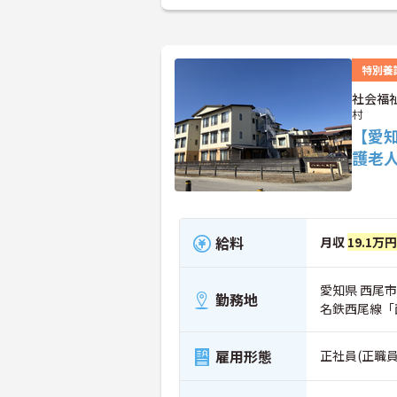
特別養
社会福
村
【愛
護老
給料
月収
19.1万
愛知県 西尾市
勤務地
名鉄西尾線「
雇用形態
正社員(正職員