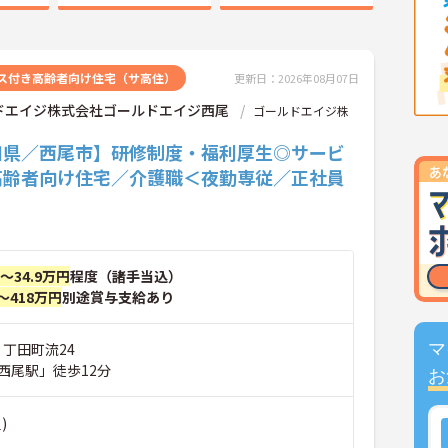
ス付き高齢者向け住宅（サ高住）
更新日：2026年08月07日
ドエイジ株式会社ゴールドエイジ西尾
ゴールドエイジ株
知県／西尾市】研修制度・福利厚生◎サービ
高齢者向け住宅／介護職＜夜勤専従／正社員
円～34.9万円
程度（諸手当込）
～418万円
別途賞与支給あり
 丁田町流24
マ
西尾駅」徒歩12分
お
)