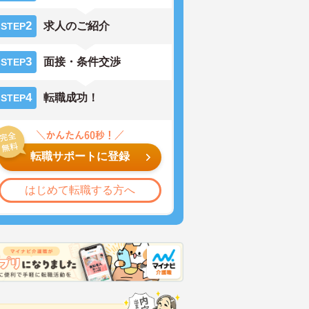
2
求人のご紹介
STEP
3
面接・条件交渉
STEP
4
転職成功！
STEP
転職サポートに登録
はじめて転職する方へ