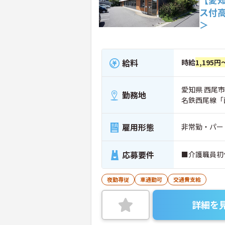
ス付
＞
給料
時給
1,195円
愛知県 西尾市
勤務地
名鉄西尾線「
雇用形態
非常勤・パー
応募要件
■介護職員初
夜勤専従
車通勤可
交通費支給
詳細を