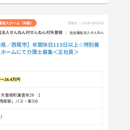
護老人ホーム（特養）
更新日：2026年08月06日
祉法人せんねん村せんねん村矢曽根
社会福祉法人せんねん
知県／西尾市】年間休日115日以上☆特別養
人ホームにて介護士募集＜正社員＞
円～26.4万円
 矢曽根町蓮雲寺29‐1
西尾駅」バス・車3分
)