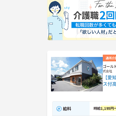
通所介
ゴール
式会社
【愛
ス付
給料
時給
1,195円