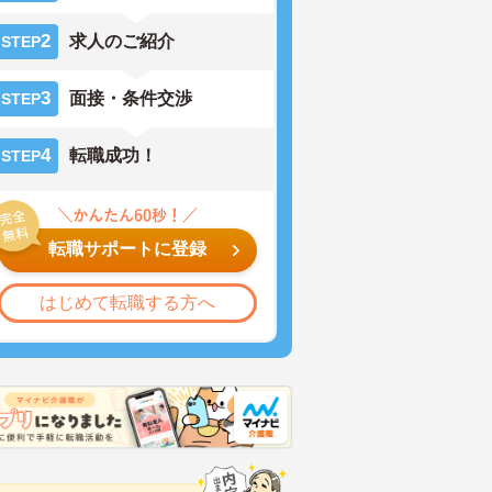
2
求人のご紹介
STEP
3
面接・条件交渉
STEP
4
転職成功！
STEP
転職サポートに登録
はじめて転職する方へ