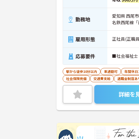
愛知県 西尾
勤務地
名鉄西尾線「
雇用形態
正社員(正職員
応募要件
■社会福祉士
駅から徒歩10分以内
車通勤可
年間休日
社会保険完備
交通費支給
退職金制度あ
詳細を