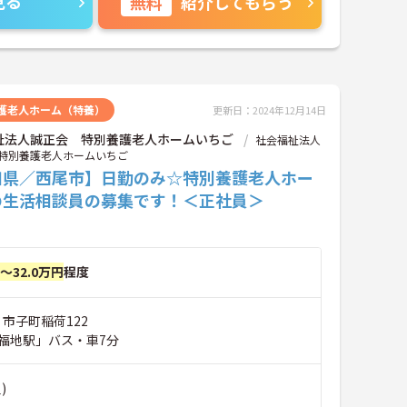
見る
無料
紹介してもらう
護老人ホーム（特養）
更新日：2024年12月14日
祉法人誠正会 特別養護老人ホームいちご
社会福祉法人
特別養護老人ホームいちご
知県／西尾市】日勤のみ☆特別養護老人ホー
の生活相談員の募集です！＜正社員＞
円～32.0万円
程度
 市子町稲荷122
福地駅」バス・車7分
)