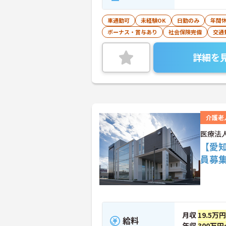
車通勤可
未経験OK
日勤のみ
年間休
ボーナス・賞与あり
社会保険完備
交通
詳細を
介護老
医療法
【愛
員募
月収
19.5万
給料
年収
300万円