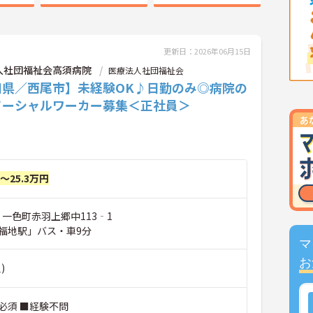
更新日：2026年06月15日
人社団福祉会高須病院
医療法人社団福祉会
知県／西尾市】未経験OK♪日勤のみ◎病院の
ソーシャルワーカー募集＜正社員＞
円～25.3万円
 一色町赤羽上郷中113‐1
福地駅」バス・車9分
マ
お
)
必須 ■経験不問