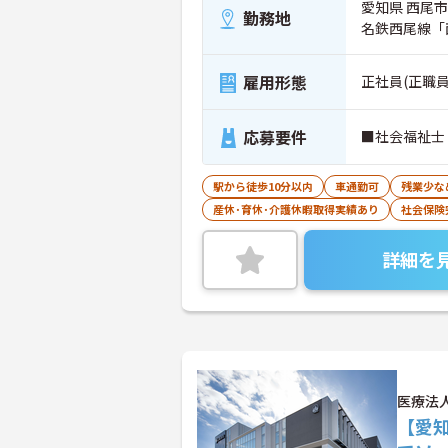
愛知県 西尾市
勤務地
名鉄西尾線「
雇用形態
正社員(正職員
応募要件
■社会福祉士
駅から徒歩10分以内
車通勤可
残業少な
産休･育休･介護休暇取得実績あり
社会保険
詳細を
医療法
【愛