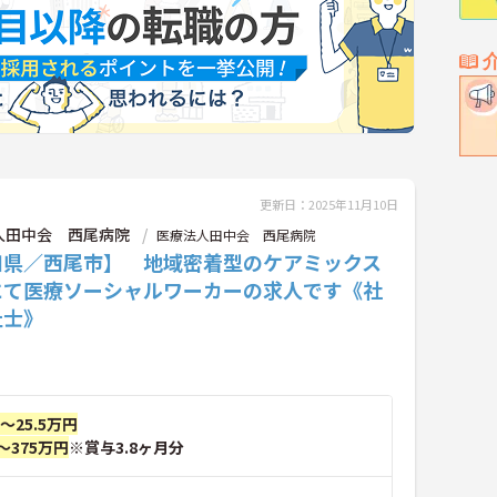
更新日：2025年11月10日
人田中会 西尾病院
医療法人田中会 西尾病院
知県／西尾市】 地域密着型のケアミックス
にて医療ソーシャルワーカーの求人です《社
祉士》
円～25.5万円
～375万円
※賞与3.8ヶ月分