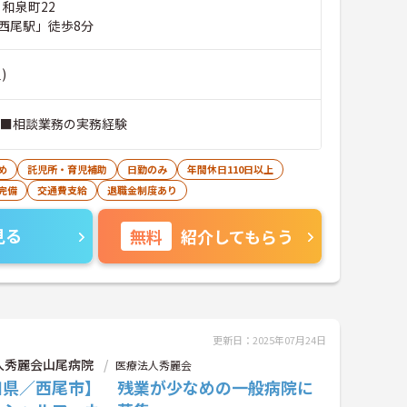
 和泉町22
西尾駅」徒歩8分
)
 ■相談業務の実務経験
め
託児所・育児補助
日勤のみ
年間休日110日以上
完備
交通費支給
退職金制度あり
見る
無料
紹介してもらう
更新日：2025年07月24日
人秀麗会山尾病院
医療法人秀麗会
知県／西尾市】 残業が少なめの一般病院に