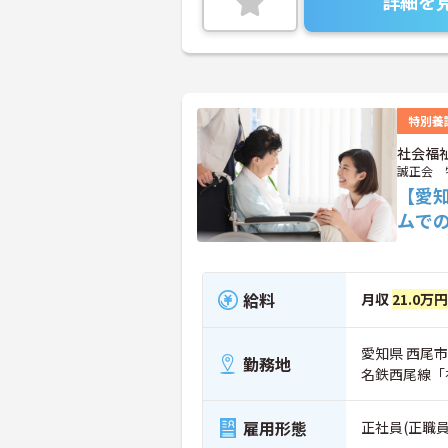
詳細を
特別養
社会福
誠正会 
【愛
ムで
給料
月収
21.0万
愛知県 西尾市
勤務地
名鉄西尾線「
雇用形態
正社員(正職員