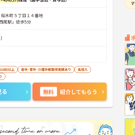
市 桜木町５丁目１４番地
西尾駅」徒歩5分
)
110日以上
産休･育休･介護休暇取得実績あり
高収入
り
見る
無料
紹介してもらう