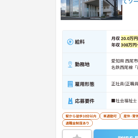
てソ
月収
20.0万
給料
年収
308万円
愛知県 西尾市 
勤務地
名鉄西尾線「
雇用形態
正社員(正職員
応募要件
■社会福祉士
駅から徒歩10分以内
車通勤可
産休･育
退職金制度あり