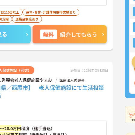
日110日以上
産休･育休･介護休暇取得実績あり
費支給
退職金制度あり
見る
無料
紹介してもらう
人保健施設（老健）
更新日：2026年03月25日
人秀麗会老人保健施設やまお
医療法人秀麗会
知県／西尾市】 老人保健施設にて生活相談
集
円～28.0万円
程度（諸手当込）
～436万円
程度（諸手当込・賞与込）