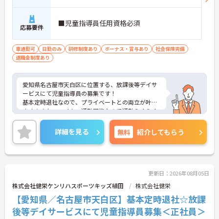
・在宅系から入居系まで幅広いサービスを展開して
おり、様々な現場での経験を通じてスキルアップが
期待できます。
■児童指導員任用資格必須
・マネジメントへの挑戦など多彩なキャリアパスが
応募要件
用意されているため、ご自身の目標に合わせて成長
していける環境です。
車通勤可
日勤のみ
研修制度あり
ボーナス・賞与あり
社会保険完備
退職金制度あり
【頑張りが収入に直結し、モチベーションを高めら
れます】
・施設運営への貢献やチームワークを評価する独自
愛知県名古屋市天白区に位置する、放課後等デイサ
の特別報酬制度により、賞与とは別に収入アップが
ービスにて児童指導員の募集です！
期待できます。
基本定時退社なので、プライベートとの両立が叶い
・日々の努力が目に見える形で還元されるため、高
ます☆また、マイカー通勤可能なので通勤らくらく
いモチベーションを維持しながらやりがいを持って
です◎
働けます。
ご興味のある方には、面接対策ポイントなど、さら
詳細を見る
無料
紹介してもらう
に詳細をお話しいたしますのでお気軽にご相談くだ
【個性を活かしながら、自分らしいスタイルで働け
さい！
ます】
・髪色やネイル、ヒゲなどが原則自由となってお
り、ご自身の価値観や清潔感を大切にしながら自分
更新日：2026年08月05日
らしく働ける環境です。
株式会社健栄ケンリハスポーツキッズ植田
株式会社健栄
【愛知県／名古屋市天白区】基本定時退社☆放課
後等デイサービスにて児童指導員募集＜正社員＞