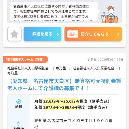
名古屋市／天白区に位置する障がい者相談支援に
て、相談支援専門員としてのお仕事となります。
年間休日122日と豊富にあり、土日祝が固定でお休
みなので私生活との調和が取りやすい環境となって
おります！計4.1ヵ月分の賞与実績があり、昇給もあ
るのでとてもやりがいのある環境です◎
詳細を見る
無料
紹介してもらう
ご興味ある方は面接ポイントをお伝えしますので、
お気軽にお問い合わせください♪
特別養護老人ホーム（特養）
更新日：2026年07月24日
社会福祉法人天白原福祉会 千寿乃里
社会福祉法人天白原福祉会 千
寿乃里
【愛知県／名古屋市天白区】無資格可★特別養護
老人ホームにて介護職の募集です！
月収
23.6万円～35.0万円
程度（諸手当込）
給料
年収
297万円～396万円
程度（諸手当込）
愛知県 名古屋市天白区 原三丁目１９０５番
地
勤務地