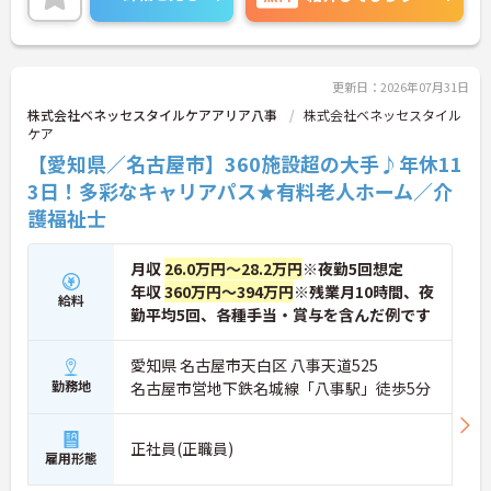
認定されると最大月4万円の手当が加算され、確実
・有給取得促進手当の支給や、5連休以上の長期休
な収入アップが可能です。また、スマホでの記録入
暇を取得できる仕組みがあり、しっかりと心身をリ
力や睡眠センサー等のDX化により、夜間業務などの
フレッシュできます。
身体的負担が大きく軽減されています。ご家族も対
・中途入社比率が6割を超えており、風通しが良
象となる年間3万円の医療費補助など大手ならでは
更新日：2026年07月31日
く、新しい方もこれまでの経験を活かしてすぐに馴
の圧倒的な福利厚生のもと、ケアマネジャーへのス
染める温かい社風です。
株式会社ベネッセスタイルケアアリア八事
株式会社ベネッセスタイル
テップアップ等、介護のプロとして長期的なキャリ
ケア
アを築けます。
【愛知県／名古屋市】360施設超の大手♪年休11
★おすすめPOINT★
3日！多彩なキャリアパス★有料老人ホーム／介
【これまでの経験・専門性が正当に評価される環境
護福祉士
です】
・独自の社内資格「マジ神制度」があり、認定され
ると1資格につき月1万円（最大4万円）の手当が加
月収
26.0万円～28.2万円
※夜勤5回想定
算されます。
年収
360万円～394万円
※残業月10時間、夜
給料
・ケアマネジャーの受験料や対策講座、更新費用ま
勤平均5回、各種手当・賞与を含んだ例です
で全額補助されるため、次のステップアップを自己
負担なく目指せます。
愛知県 名古屋市天白区 八事天道525
【最先端のDX導入で、身体的・精神的な負担を軽
勤務地
名古屋市営地下鉄名城線「八事駅」徒歩5分
減】
・スマホ記録や睡眠センサーを活用したデータに基
づくケアにより、夜間巡視や申し送りなどの業務負
正社員(正職員)
雇用形態
担を大きく軽減しています。
・業務の効率化により月の平均残業時間は10時間程