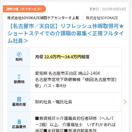
通所介護（デイサービス）
更新日：2026年08月04日
株式会社SOYOKAZE植田ケアセンターそよ風
株式会社SOYOKAZE
【名古屋市／天白区】リフレッシュ休暇取得可★
ショートステイでの介護職の募集＜正規フルタイ
ム社員＞
月収
22.0万円～24.0万円
程度
給料
愛知県 名古屋市天白区 焼山2-1404
名古屋市営地下鉄鶴舞線「植田(名古屋市営)
勤務地
駅」バス・車4分
契約社員・嘱託社員
雇用形態
■無資格可※介護職員初任者研修（ヘルパ
ー2級）以上、介護福祉士 いずれかあれば
応募要件
尚可■未経験可■普通自動車免許