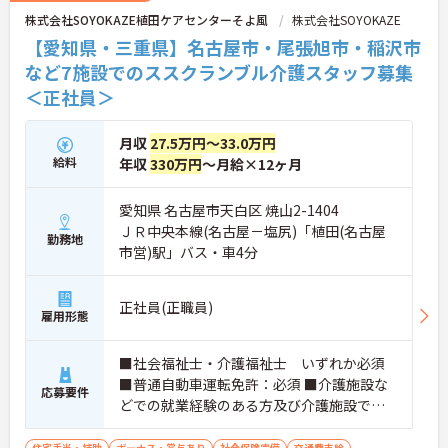
株式会社SOYOKAZE植田ケアセンターそよ風
株式会社SOYOKAZE
【愛知県・三重県】名古屋市・尾張旭市・稲沢市
など7施設でのススクランブル介護スタッフ募集
＜正社員＞
月収
27.5万円～33.0万円
給料
年収
330万円
～月給×12ヶ月
愛知県 名古屋市天白区 焼山2-1404
ＪＲ中央本線(名古屋－塩尻)「植田(名古屋
勤務地
市営)駅」バス・車4分
正社員(正職員)
雇用形態
■社会福祉士・介護福祉士 いずれか必須
■普通自動車運転免許：必須 ■介護施設な
応募要件
どでの就業経験のある方及び介護施設での
夜勤経験が有る方
住宅手当・補助
ボーナス・賞与あり
社会保険完備
交通費支給