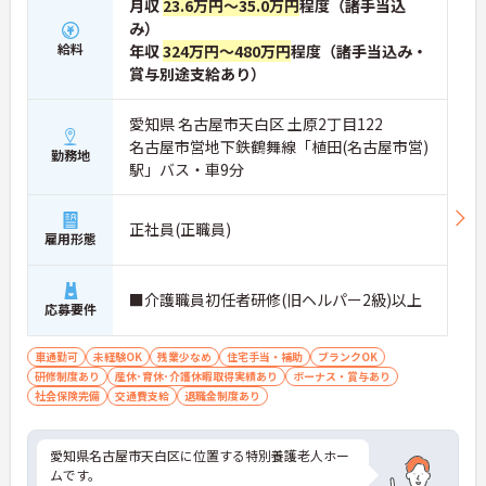
月収
23.6万円～35.0万円
程度（諸手当込
ると1資格につき月1万円（最大4万円）の手当が加
み）
算されます。
給料
年収
324万円～480万円
程度（諸手当込み・
・ケアマネジャーの受験料や対策講座、更新費用ま
賞与別途支給あり）
で全額補助されるため、次のステップアップを自己
負担なく目指せます。
愛知県 名古屋市天白区 土原2丁目122
【最先端のDX導入で、身体的・精神的な負担を軽
名古屋市営地下鉄鶴舞線「植田(名古屋市営)
減】
勤務地
駅」バス・車9分
・スマホ記録や睡眠センサーを活用したデータに基
づくケアにより、夜間巡視や申し送りなどの業務負
担を大きく軽減しています。
正社員(正職員)
・業務の効率化により月の平均残業時間は10時間程
雇用形態
度と少なく、体力的なゆとりを持ってご入居者様と
向き合えます。
■介護職員初任者研修(旧ヘルパー2級)以上
応募要件
【ご家族も安心できる、圧倒的な福利厚生が整って
います】
・ご家族分も含めて年間3万円までの医療費補助
車通勤可
未経験OK
残業少なめ
住宅手当・補助
ブランクOK
や、教育サービスの70%割引など、生活全体を支え
研修制度あり
産休･育休･介護休暇取得実績あり
ボーナス・賞与あり
る独自の福利厚生が利用できます。
社会保険完備
交通費支給
退職金制度あり
・小学校3年生までの時短・夜勤免除制度があり、
男性の育休取得実績も豊富なため、ライフステージ
が変化しても安心です。
愛知県名古屋市天白区に位置する特別養護老人ホー
ムです。