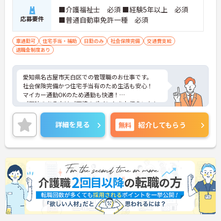
■介護福祉士 必須 ■経験5年以上 必須
応募要件
■普通自動車免許一種 必須
車通勤可
住宅手当・補助
日勤のみ
社会保険完備
交通費支給
退職金制度あり
愛知県名古屋市天白区での管理職のお仕事です。
社会保険完備かつ住宅手当有のため生活も安心！
マイカー通勤OKのため通勤も快適！
ご興味のある方はご面接のポイントをお伝えいたし
ますので、お気軽にご相談ください。
詳細を見る
無料
紹介してもらう