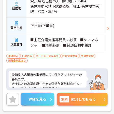
愛知県 名古屋市天白区 焼山2-1404
名古屋市営地下鉄鶴舞線「植田(名古屋市営)
勤務地
駅」バス・車4分
正社員(正職員)
雇用形態
■主任介護支援専門員：必須 ■ケアマネ
応募要件
ジャー ■経験必須 ■普通自動車免許
車通勤可
日勤のみ
ボーナス・賞与あり
社会保険完備
交通費支給
退職金制度あり
愛知県名古屋市の事業所にて主任ケアマネジャーの
募集です。
大手法人の為福利厚生が充実◎特別報酬制度もあ
り、頑張りが評価される環境です！
リフレッシュ休暇が年間17日とプライベートとの両
立も可能です。
詳細を見る
無料
紹介してもらう
ご興味のある方には、面接対策ポイントなどさらに
詳細をお話いたしますので、お気軽にご相談くださ
い。