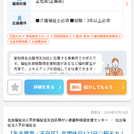
正社員(正職員)
雇用形態
■介護福祉士必須 ■経験：3年以上必須
応募要件
日勤のみ
資格取得サポート
研修制度あり
産休･育休･介護休暇取得実績あり
社会保険完備
交通費支給
愛知県名古屋市天白区に位置する事業所での求人で
す。福祉系資格取得支援制度があるなど福利厚生が
充実で、スキルアップを目指してお仕事できます◎
ご興味のある方には、面接対策ポイントなど、さら
に詳細をご案内しますのでお気軽にご相談くださ
い！
詳細を見る
無料
紹介してもらう
更新日：2026年07月24日
社会福祉法人平針福祉会天白区障がい者基幹相談支援センター
社会福
祉法人平針福祉会
【名古屋市／天白区】年間休日122日◎駅チカ！