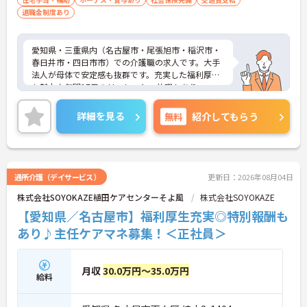
退職金制度あり
愛知県・三重県内（名古屋市・尾張旭市・稲沢市・
春日井市・四日市市）での介護職の求人です。大手
法人が母体で安定感も抜群です。充実した福利厚生
も魅力♪年間17日のリフレッシュ休暇もあり、ワー
クライフバランスを重視した働き方が叶います。ご
興味のある方には、面接対策ポイントなど、さらに
詳細を見る
無料
紹介してもらう
詳細をお話しいたしますのでお気軽にご相談くださ
い！
通所介護（デイサービス）
更新日：2026年08月04日
株式会社SOYOKAZE植田ケアセンターそよ風
株式会社SOYOKAZE
【愛知県／名古屋市】福利厚生充実◎特別報酬も
あり♪主任ケアマネ募集！＜正社員＞
月収
30.0万円～35.0万円
給料