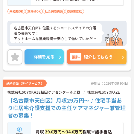
未経験OK
無資格OK
社会保険完備
交通費支給
名古屋市天白区に位置するショートステイでの介護
職の募集です！
アットホームな就業環境☆安心して働いていただけ
ます♪
ご興味ある方には、面接対策ポイントなど、さらに
詳細をお話しいたしますのでお気軽にご相談くださ
詳細を見る
無料
紹介してもらう
い。
通所介護（デイサービス）
更新日：2026年08月04日
株式会社SOYOKAZE植田ケアセンターそよ風
株式会社SOYOKAZE
【名古屋市天白区】月収29万円～♪住宅手当あ
り◎居宅介護支援での主任ケアマネジャー兼管理
者の募集！
月収
29.0万円～34.0万円
程度※諸手当込