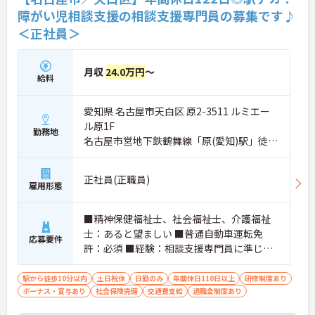
障がい児相談支援の相談支援専門員の募集です♪
＜正社員＞
月収
24.0万円
～
給料
愛知県 名古屋市天白区 原2-3511 ルミエー
ル原1F
勤務地
名古屋市営地下鉄鶴舞線「原(愛知)駅」徒歩
5分
正社員(正職員)
雇用形態
■精神保健福祉士、社会福祉士、介護福祉
士：あると望ましい ■普通自動車運転免
応募要件
許：必須 ■経験：相談支援専門員に準じる
実務経験（3年～）
駅から徒歩10分以内
土日祝休
日勤のみ
年間休日110日以上
研修制度あり
ボーナス・賞与あり
社会保険完備
交通費支給
退職金制度あり