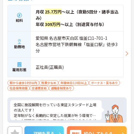
月収
25.7万円
～以上（夜勤5回分・諸手当込
み）
給料
年収
309万円
～以上（別途賞与付与）
愛知県 名古屋市天白区 塩釜口1-701-1
名古屋市営地下鉄鶴舞線「塩釜口駅」徒歩3
勤務地
分
正社員(正職員)
雇用形態
駅から徒歩10分以内
残業少なめ
年間休日110日以上
ボーナス・賞与あり
社会保険完備
交通費支給
退職金制度あり
全国に施設展開を行っている東証スタンダード上場
の法人です！
定年制がなく長期的に安定した就業が叶う環境で
す。人間関係が良好で、職員同士が認め合う文化が
根付いています。
ご興味のある方には、面接対策ポイントなど、さら
詳細を見る
無料
紹介してもらう