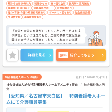
度と少なく、体力的なゆとりを持ってご入居者様と
駅から徒歩10分以内
残業少なめ
寮・借り上げ
託児所・育児補助
向き合えます。
年間休日110日以上
資格取得サポート
研修制度あり
産休･育休･介護休暇取得実績あり
ボーナス・賞与あり
社会保険完備
【ご家族も安心できる、圧倒的な福利厚生が整って
交通費支給
退職金制度あり
います】
・ご家族分も含めて年間3万円までの医療費補助
や、教育サービスの70%割引など、生活全体を支え
「自分や自分の家族がしてもらいたいサービスを提
る独自の福利厚生が利用できます。
供する」という理念のもと、全国で多数の施設を展
・小学校3年生までの時短・夜勤免除制度があり、
開する大手法人が運営しており、これまでの介護福
男性の育休取得実績も豊富なため、ライフステージ
祉士としての経験を存分に活かせる環境が整ってい
が変化しても安心です。
ます。最大の魅力は、専門性を正当に評価する独自
の社内資格「マジ神制度」。認知症ケア等の分野で
詳細を見る
無料
紹介してもらう
【プライベートとの両立がしやすい環境です】
認定されると最大月4万円の手当が加算され、確実
・有給取得促進手当の支給や、5連休以上の長期休
な収入アップが可能です。また、スマホでの記録入
暇を取得できる仕組みがあり、しっかりと心身をリ
力や睡眠センサー等のDX化により、夜間業務などの
フレッシュできます。
身体的負担が大きく軽減されています。ご家族も対
・中途入社比率が6割を超えており、風通しが良
象となる年間3万円の医療費補助など大手ならでは
特別養護老人ホーム（特養）
更新日：2026年07月29日
く、新しい方もこれまでの経験を活かしてすぐに馴
の圧倒的な福利厚生のもと、ケアマネジャーへのス
染める温かい社風です。
社会福祉法人旭会特別養護老人ホームアメニティ天白
社会福祉法人旭
テップアップ等、介護のプロとして長期的なキャリ
会
アを築けます。
【愛知県／名古屋市天白区】 特別養護老人ホー
★おすすめPOINT★
ムにて介護職員募集
【これまでの経験・専門性が正当に評価される環境
です】
・独自の社内資格「マジ神制度」があり、認定され