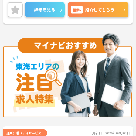
です◎
ご興味のある方には、面接対策ポイントなど、さら
詳細を見る
無料
紹介してもらう
に詳細をお話しいたしますのでお気軽にご相談くだ
さい！
通所介護（デイサービス）
更新日：2026年08月04日