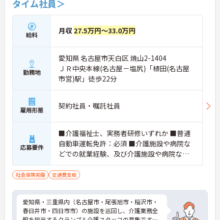
タイム社員＞
月収
27.5万円～33.0万円
給料
愛知県 名古屋市天白区 焼山2-1404
ＪＲ中央本線(名古屋－塩尻)「植田(名古屋
勤務地
市営)駅」徒歩22分
契約社員・嘱託社員
雇用形態
■介護福祉士、実務者研修いずれか ■普通
自動車運転免許：必須 ■介護施設や病院な
応募要件
どでの就業経験、及び介護施設や病院など
での夜勤経験必須
社会保険完備
交通費支給
愛知県・三重県内（名古屋市・尾張旭市・稲沢市・
春日井市・四日市市）の施設を巡回し、介護業務全
般を担当するクランブル介護スタッフの募集です。