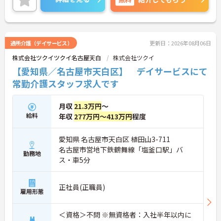
に詳細をご案内しますのでお気軽にご相談くださ
い！
通所介護（デイサービス）
更新日：2026年08月06日
株式会社ツクイツクイ名古屋天白
株式会社ツクイ
【愛知県／名古屋市天白区】 デイサービスにて
常勤介護スタッフ求人です
月収
21.3万円
～
給料
年収
277万円～413万円
程度
愛知県 名古屋市天白区 植田山3-711
名古屋市営地下鉄鶴舞線「塩釜口駅」バ
勤務地
ス・車5分
正社員(正職員)
雇用形態
＜資格＞不問 ※無資格者：入社半年以内に