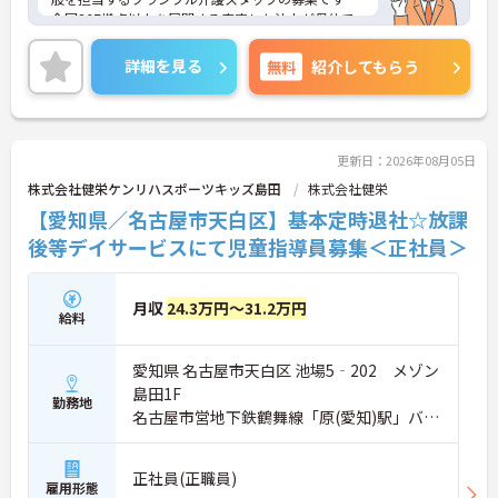
全国367拠点以上を展開する安定した法人が母体で
す。多職種連携によるサポート体制が整っており、
周囲と協力しながら業務に取り組める環境です。在
詳細を見る
無料
紹介してもらう
宅系から入居系まで幅広いサービスを提供している
ため、様々な経験を通じて介護のプロフェッショナ
ルとしてスキルアップが期待できます。また、日々
の頑張りやチームへの貢献を評価する特別報酬制度
により、やりがいを持って収入アップを目指せま
更新日：2026年08月05日
す。産休・育休の取得やリフレッシュ休暇など、ラ
株式会社健栄ケンリハスポーツキッズ島田
株式会社健栄
イフステージの変化に合わせた柔軟な働き方が可能
【愛知県／名古屋市天白区】基本定時退社☆放課
なため、無理なく長期的なキャリアを築ける環境が
整っています。
後等デイサービスにて児童指導員募集＜正社員＞
★おすすめPOINT★
【多職種連携で相談しやすく、協力して働ける環境
月収
24.3万円～31.2万円
給料
です】
・職種を超えて連携し合う体制が整っているため、
一人で抱え込まず安心して業務に取り組めます。
愛知県 名古屋市天白区 池場5‐202 メゾン
・周囲とサポートし合いながらお客様の生活を支え
島田1F
る仕組みで、負担を軽減しながらケアに集中できま
勤務地
名古屋市営地下鉄鶴舞線「原(愛知)駅」バ
す。
ス・車4分
【多彩な経験を積み、専門性やキャリアを高められ
正社員(正職員)
ます】
雇用形態