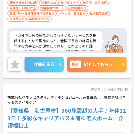
駅から徒歩10分以内
残業少なめ
寮・借り上げ
託児所・育児補助
年間休日110日以上
資格取得サポート
研修制度あり
産休･育休･介護休暇取得実績あり
ボーナス・賞与あり
社会保険完備
交通費支給
退職金制度あり
「自分や自分の家族がしてもらいたいサービスを提
供する」という理念のもと、全国で多数の施設を展
開する大手法人が運営しており、これまでの介護福
祉士としての経験を存分に活かせる環境が整ってい
ます。最大の魅力は、専門性を正当に評価する独自
の社内資格「マジ神制度」。認知症ケア等の分野で
詳細を見る
無料
紹介してもらう
認定されると最大月4万円の手当が加算され、確実
な収入アップが可能です。また、スマホでの記録入
力や睡眠センサー等のDX化により、夜間業務などの
身体的負担が大きく軽減されています。ご家族も対
象となる年間3万円の医療費補助など大手ならでは
更新日：2026年07月31日
の圧倒的な福利厚生のもと、ケアマネジャーへのス
株式会社ベネッセスタイルケアボンセジュール天白笹原
株式会社ベネ
テップアップ等、介護のプロとして長期的なキャリ
ッセスタイルケア
アを築けます。
【愛知県／名古屋市】360施設超の大手♪年休11
★おすすめPOINT★
3日！多彩なキャリアパス★有料老人ホーム／介
【これまでの経験・専門性が正当に評価される環境
護福祉士
です】
・独自の社内資格「マジ神制度」があり、認定され