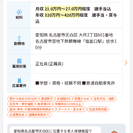
月収
21.0万円～27.0万円
程度 諸手当込
年収
320万円～420万円
程度 諸手当・賞与
給料
込
愛知県 名古屋市天白区 大坪2丁目601番地
名古屋市営地下鉄鶴舞線「塩釜口駅」徒歩1
勤務地
0分
正社員(正職員)
雇用形態
■学歴・資格・経験不問 ■普通自動車免許
応募要件
駅から徒歩10分以内
車通勤可
未経験OK
残業少なめ
住宅手当・補助
託児所・育児補助
無資格OK
年間休日110日以上
産休･育休･介護休暇取得実績あり
ボーナス・賞与あり
社会保険完備
交通費支給
退職金制度あり
愛知県名古屋市天白区に位置する老人保健施設で