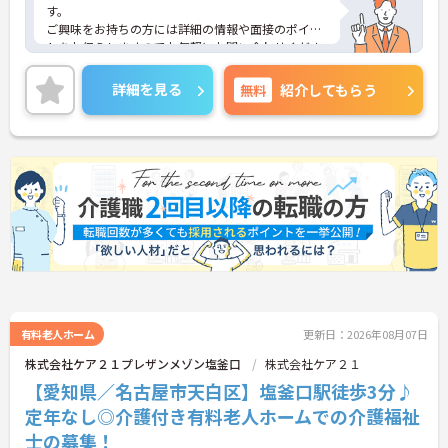
す。
ご興味をお持ちの方には詳細の情報や面接のポイン
トをお伝えしますのでお気軽にお問い合わせくださ
いませ。
詳細を見る
無料
紹介してもらう
有料老人ホーム
更新日：2026年08月07日
株式会社ケア２１プレザンメゾン塩釜口
株式会社ケア２１
【愛知県／名古屋市天白区】塩釜口駅徒歩3分♪
定年なし◎介護付き有料老人ホームでの介護福祉
士の募集！