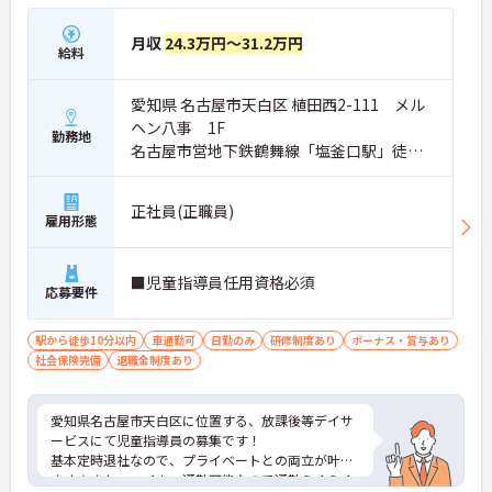
月収
24.3万円～31.2万円
給料
愛知県 名古屋市天白区 植田西2-111 メル
ヘン八事 1F
勤務地
名古屋市営地下鉄鶴舞線「塩釜口駅」徒歩7
分
正社員(正職員)
雇用形態
■児童指導員任用資格必須
応募要件
駅から徒歩10分以内
車通勤可
日勤のみ
研修制度あり
ボーナス・賞与あり
社会保険完備
退職金制度あり
愛知県名古屋市天白区に位置する、放課後等デイサ
ービスにて児童指導員の募集です！
基本定時退社なので、プライベートとの両立が叶い
ます☆また、マイカー通勤可能なので通勤らくらく