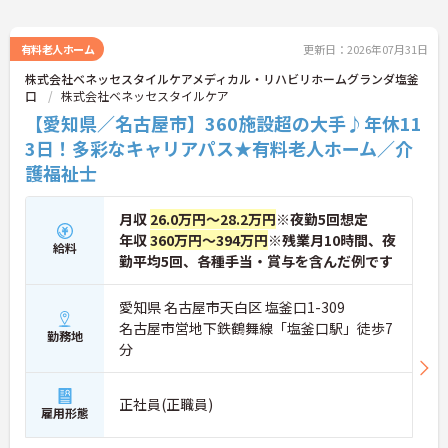
有料老人ホーム
更新日：2026年07月31日
株式会社ベネッセスタイルケアメディカル・リハビリホームグランダ塩釜
口
株式会社ベネッセスタイルケア
【愛知県／名古屋市】360施設超の大手♪年休11
3日！多彩なキャリアパス★有料老人ホーム／介
護福祉士
月収
26.0万円～28.2万円
※夜勤5回想定
年収
360万円～394万円
※残業月10時間、夜
給料
勤平均5回、各種手当・賞与を含んだ例です
愛知県 名古屋市天白区 塩釜口1-309
名古屋市営地下鉄鶴舞線「塩釜口駅」徒歩7
勤務地
分
正社員(正職員)
雇用形態