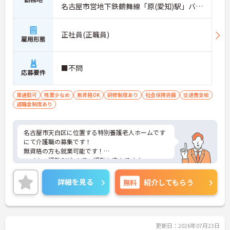
名古屋市営地下鉄鶴舞線「原(愛知)駅」バ
ス・車4分
正社員(正職員)
雇用形態
■不問
応募要件
車通勤可
残業少なめ
無資格OK
研修制度あり
社会保険完備
交通費支給
退職金制度あり
名古屋市天白区に位置する特別養護老人ホームです
にて介護職の募集です！
無資格の方も就業可能です！
マイカー通勤OKなので、通勤も楽々です♪
ご興味をお持ちの方には詳細の情報や面接のポイン
トをお伝えしますのでお気軽にお問い合わせくださ
詳細を見る
無料
紹介してもらう
いませ。
更新日：2026年07月23日