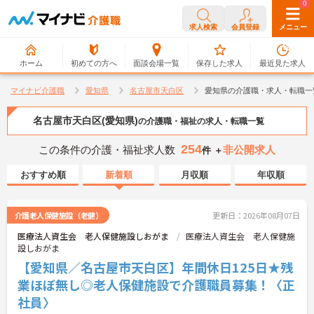
0
0
求人検索
会員登録
メニュー
ホーム
初めての方へ
面談会場一覧
保存した求人
最近見た求人
マイナビ介護職
愛知県
名古屋市天白区
愛知県の介護職・求人・転職一
名古屋市天白区(愛知県)
の介護職・福祉の求人・転職一覧
254
この条件の介護・福祉求人数
非公開求人
件 ＋
おすすめ順
新着順
月収順
年収順
介護老人保健施設（老健）
更新日：2026年08月07日
医療法人資生会 老人保健施設しおがま
医療法人資生会 老人保健施
設しおがま
【愛知県／名古屋市天白区】年間休日125日★残
業ほぼ無し◎老人保健施設で介護職員募集！〈正
社員〉