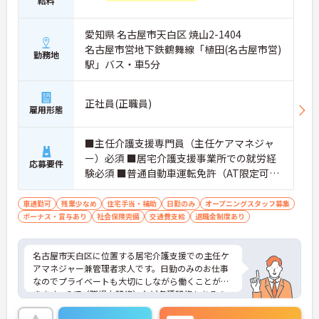
給料
愛知県 名古屋市天白区 焼山2-1404
名古屋市営地下鉄鶴舞線「植田(名古屋市営)
勤務地
駅」バス・車5分
正社員(正職員)
雇用形態
■主任介護支援専門員（主任ケアマネジャ
ー）必須 ■居宅介護支援事業所での就労経
応募要件
験必須 ■普通自動車運転免許（AT限定可）
必須 ■必要なPCスキル：ワード、エクセル
の入力などの簡単なパソコン操作
車通勤可
残業少なめ
住宅手当・補助
日勤のみ
オープニングスタッフ募集
ボーナス・賞与あり
社会保険完備
交通費支給
退職金制度あり
名古屋市天白区に位置する居宅介護支援での主任ケ
アマネジャー兼管理者求人です。日勤のみのお仕事
なのでプライベートも大切にしながら働くことがで
きます。OJT（職場内研修）など各種研修もあるの
で、スキルアップを目指す方にもおすすめです。ご