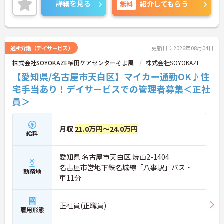
興味のある方には、面接対策ポイント等、さらに詳
詳細を見る
無料
紹介してもらう
細をお話ししますのでお気軽にご相談ください！
通所介護（デイサービス）
更新日：2026年08月04日
株式会社SOYOKAZE植田ケアセンターそよ風
株式会社SOYOKAZE
【愛知県/名古屋市天白区】マイカー通勤OK♪住
宅手当あり！デイサービスでの管理者募集＜正社
員＞
月収
21.0万円～24.0万円
給料
愛知県 名古屋市天白区 焼山2-1404
名古屋市営地下鉄名城線「八事駅」バス・
勤務地
車11分
正社員(正職員)
雇用形態