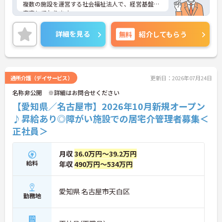
【プライベートとの両立がしやすい環境です】
複数の施設を運営する社会福祉法人で、経営基盤も
・有給取得促進手当の支給や、5連休以上の長期休
安定しております。
暇を取得できる仕組みがあり、しっかりと心身をリ
マイカー通勤可能、無料駐車場があるので通勤に便
フレッシュできます。
利ですよ♪賞与実績は年間で基本給の4ヶ月分の支
詳細を見る
無料
紹介してもらう
・中途入社比率が6割を超えており、風通しが良
給があり、働きやすい職場です。
く、新しい方もこれまでの経験を活かしてすぐに馴
ご興味ある方には、面接対策ポイントなど、さらに
染める温かい社風です。
詳細をお話しいたしますのでお気軽にご相談くださ
い。
通所介護（デイサービス）
更新日：2026年07月24日
名称非公開 ※詳細はお問合せください
【愛知県／名古屋市】2026年10月新規オープン
♪昇給あり◎障がい施設での居宅介管理者募集＜
正社員＞
月収
36.0万円～39.2万円
給料
年収
490万円～534万円
愛知県 名古屋市天白区
勤務地