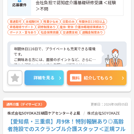
会社負担で認知症介護基礎研修受講 ＜経験
応募要件
＞不問
車通勤可
未経験OK
残業少なめ
日勤のみ
年間休日110日以上
資格取得サポート
研修制度あり
産休･育休･介護休暇取得実績あり
ボーナス・賞与あり
社会保険完備
交通費支給
退職金制度あり
年間休日116日で、プライベートも充実できる環境
です。
ご興味ある方には、面接のポイントなど、さらに詳
細をお話致しますのでお気軽にご相談ください。
詳細を見る
無料
紹介してもらう
通所介護（デイサービス）
更新日：2026年08月05日
株式会社SOYOKAZE植田ケアセンターそよ風
株式会社SOYOKAZE
【愛知県・三重県】月9休！特別報酬あり◎高齢
者施設でのスクランブル介護スタッフ＜正規フル