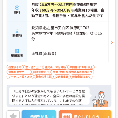
ると1資格につき月1万円（最大4万円）の手当が加
月収
26.0万円～28.2万円
※夜勤5回想定
算されます。
年収
360万円～394万円
※残業月10時間、夜
給料
・ケアマネジャーの受験料や対策講座、更新費用ま
勤平均5回、各種手当・賞与を含んだ例です
で全額補助されるため、次のステップアップを自己
負担なく目指せます。
愛知県 名古屋市天白区 笹原町1703
【最先端のDX導入で、身体的・精神的な負担を軽
名古屋市営地下鉄桜通線「野並駅」徒歩15
勤務地
減】
分
・スマホ記録や睡眠センサーを活用したデータに基
づくケアにより、夜間巡視や申し送りなどの業務負
担を大きく軽減しています。
正社員(正職員)
・業務の効率化により月の平均残業時間は10時間程
雇用形態
度と少なく、体力的なゆとりを持ってご入居者様と
向き合えます。
残業少なめ
寮・借り上げ
託児所・育児補助
年間休日110日以上
資格取得サポート
研修制度あり
産休･育休･介護休暇取得実績あり
【ご家族も安心できる、圧倒的な福利厚生が整って
ボーナス・賞与あり
社会保険完備
交通費支給
退職金制度あり
います】
・ご家族分も含めて年間3万円までの医療費補助
や、教育サービスの70%割引など、生活全体を支え
「自分や自分の家族がしてもらいたいサービスを提
る独自の福利厚生が利用できます。
供する」という理念のもと、全国で多数の施設を展
・小学校3年生までの時短・夜勤免除制度があり、
開する大手法人が運営しており、これまでの介護福
男性の育休取得実績も豊富なため、ライフステージ
祉士としての経験を存分に活かせる環境が整ってい
が変化しても安心です。
ます。最大の魅力は、専門性を正当に評価する独自
の社内資格「マジ神制度」。認知症ケア等の分野で
詳細を見る
無料
紹介してもらう
【プライベートとの両立がしやすい環境です】