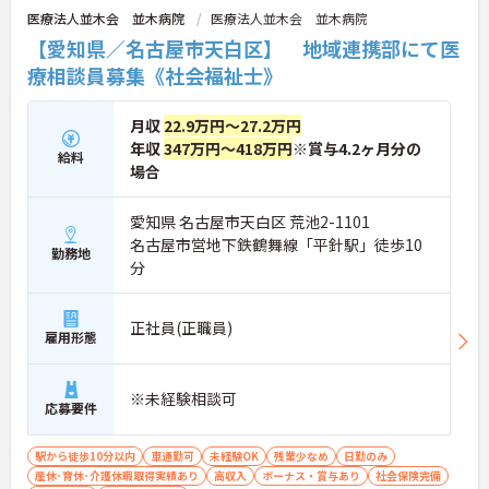
医療法人並木会 並木病院
医療法人並木会 並木病院
【愛知県／名古屋市天白区】 地域連携部にて医
療相談員募集《社会福祉士》
月収
22.9万円～27.2万円
年収
347万円～418万円
※賞与4.2ヶ月分の
給料
場合
愛知県 名古屋市天白区 荒池2-1101
名古屋市営地下鉄鶴舞線「平針駅」徒歩10
勤務地
分
正社員(正職員)
雇用形態
※未経験相談可
応募要件
駅から徒歩10分以内
車通勤可
未経験OK
残業少なめ
日勤のみ
産休･育休･介護休暇取得実績あり
高収入
ボーナス・賞与あり
社会保険完備