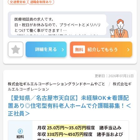
交通費支給
退職金制度あり
医療相談員の求人です。
日・祝日がお休みなので、プライベートとメリハリ
とつけて働く事ができます！
ご興味ある方には、面接対策ポイントなど、さらに
詳細をお話しいたしますのでお気軽にご相談くださ
い！
詳細を見る
無料
紹介してもらう
更新日：2026年07月21日
株式会社ギルエルコーポレーショングランドホームやごと
株式会社ギ
ルエルコーポレーション
【愛知県／名古屋市天白区】未経験OK★看護配
置あり◎住宅型有料老人ホームで介護職募集！＜
正社員＞
月収
25.0万円～35.0万円
程度 諸手当込み
年収
338万円～450万円
程度 諸手当および
給料