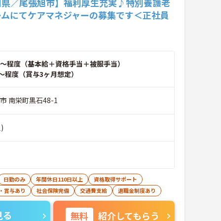
知県／尾張旭市】福利厚生充実♪特別養護老
ームにてケアマネジャーの募集です＜正社員
～程度（基本給＋資格手当＋被服手当）
～程度（賞与3ヶ月想定）
市 南栄町黒石48-1
)
日勤のみ
年間休日110日以上
資格取得サポート
・賞与あり
社会保険完備
交通費支給
退職金制度あり
見る
無料
紹介してもらう