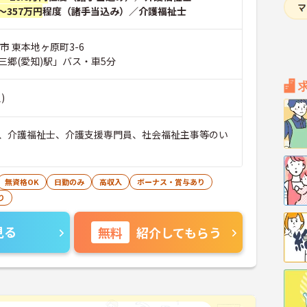
～357万円
程度（諸手当込み）／介護福祉士
市 東本地ヶ原町3-6
三郷(愛知)駅」バス・車5分
)
、介護福祉士、介護支援専門員、社会福祉主事等のい
無資格OK
日勤のみ
高収入
ボーナス・賞与あり
り
見る
無料
紹介してもらう