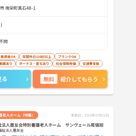
市 南栄町黒石48-1
)
不問
無資格OK
年間休日110日以上
ブランクOK
実績あり
ボーナス・賞与あり
社会保険完備
交通費支給
見る
無料
紹介してもらう
護老人ホーム（特養）
更新日：2026年07月22日
祉法人墨友会特別養護老人ホーム サンヴェール尾張旭
福祉法人墨友会