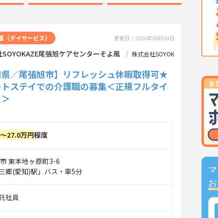
護（デイサービス）
更新日：2026年08月04日
SOYOKAZE尾張旭ケアセンターそよ風
株式会社SOYOK
知県／尾張旭市】リフレッシュ休暇取得可★
ートステイでの介護職の募集＜正規フルタイ
員＞
円～27.0万円
程度
市 東本地ヶ原町3-6
マ
三郷(愛知)駅」バス・車5分
お
託社員