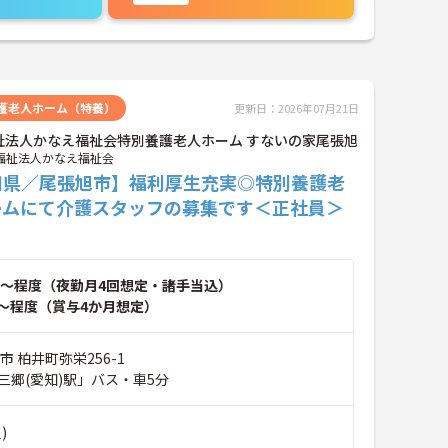
護老人ホーム（特養）
更新日：2026年07月21日
祉法人かなえ福祉会特別養護老人ホーム すないの家尾張旭
福祉法人かなえ福祉会
知県／尾張旭市】福利厚生充実◎特別養護老
ームにて介護スタッフの募集です＜正社員＞
～程度（夜勤月4回想定・諸手当込）
～程度（賞与4か月想定）
市 柏井町弥栄256-1
三郷(愛知)駅」バス・車5分
)