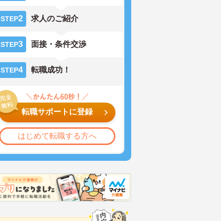
2
求人のご紹介
STEP
3
面接・条件交渉
STEP
4
転職成功！
STEP
転職サポートに登録
はじめて転職する方へ