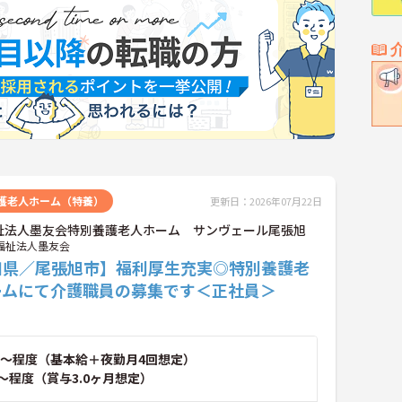
護老人ホーム（特養）
更新日：2026年07月22日
祉法人墨友会特別養護老人ホーム サンヴェール尾張旭
福祉法人墨友会
知県／尾張旭市】福利厚生充実◎特別養護老
ームにて介護職員の募集です＜正社員＞
～程度（基本給＋夜勤月4回想定）
～程度（賞与3.0ヶ月想定）