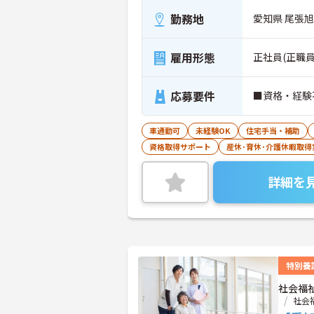
勤務地
愛知県 尾張旭
雇用形態
正社員(正職員
応募要件
■資格・経験
車通勤可
未経験OK
住宅手当・補助
資格取得サポート
産休･育休･介護休暇取得
詳細を
特別養
社会福
社会