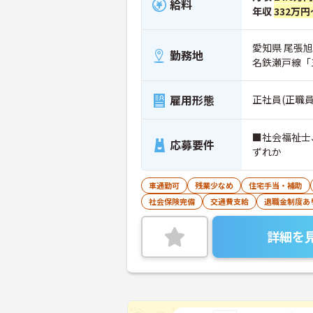
給料
年収
332万円
愛知県 尾張旭
勤務地
名鉄瀬戸線「
雇用形態
正社員(正職員
■社会福祉士
応募要件
ずれか
車通勤可
残業少なめ
住宅手当・補助
社会保険完備
交通費支給
退職金制度あ
詳細を