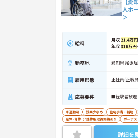
【愛
人ホ
＞
月収
21.4万円
給料
年収
316万円
勤務地
愛知県 尾張旭
雇用形態
正社員(正職員
応募要件
■経験者歓迎
車通勤可
残業少なめ
住宅手当・補助
産休･育休･介護休暇取得実績あり
ボーナス
詳細を