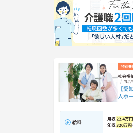
特別養
社会福
社会
【愛
人ホ
月収
22.4万円
給料
年収
320万円