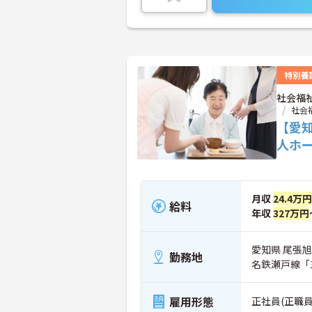
特別養
社会福
社会
【愛
人ホ
月収
24.4万円
給料
年収
327万円
愛知県 尾張旭
勤務地
名鉄瀬戸線「
雇用形態
正社員(正職員