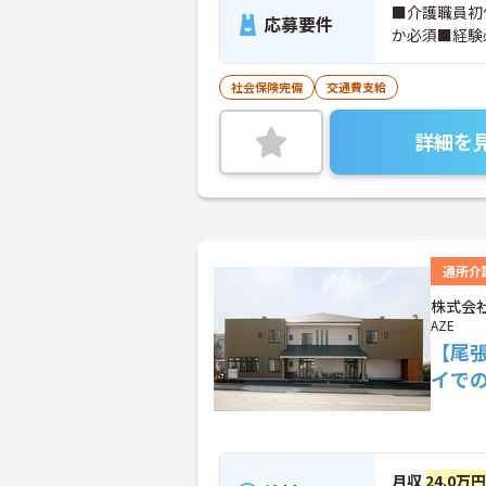
■介護職員初
応募要件
か必須■経験
社会保険完備
交通費支給
詳細を
通所介
株式会社
AZE
【尾
イで
月収
24.0万