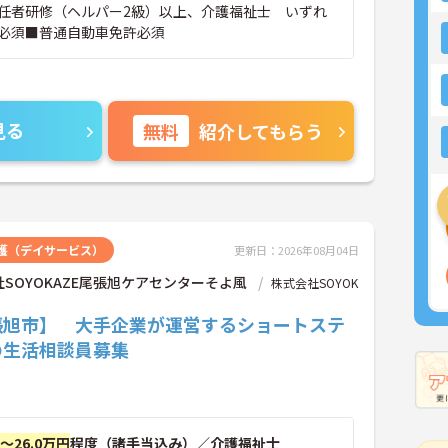
任者研修（ヘルパー2級）以上、介護福祉士 いずれ
必須■普通自動車免許必須
見る
無料
紹介してもらう
護（デイサービス）
更新日：2026年08月04日
SOYOKAZE尾張旭ケアセンターそよ風
株式会社SOYOK
張旭市】 大手企業が運営するショートステ
の生活相談員募集
円～26.0万円
程度（諸手当込み）／介護福祉士