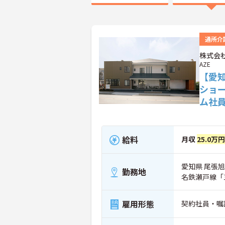
通所介
株式会社
AZE
【愛
ショ
ム社
給料
月収
25.0万
愛知県 尾張旭
勤務地
名鉄瀬戸線「
雇用形態
契約社員・嘱