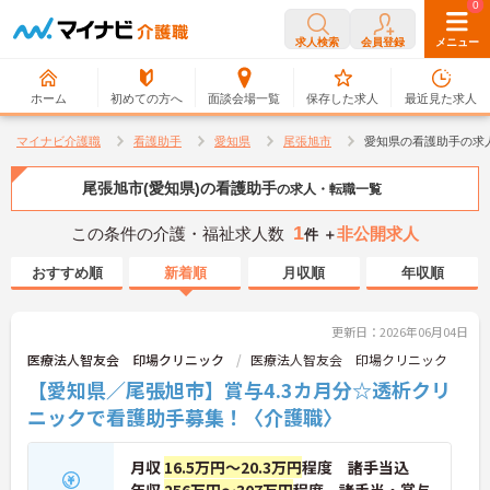
0
0
求人検索
会員登録
メニュー
ホーム
初めての方へ
面談会場一覧
保存した求人
最近見た求人
マイナビ介護職
看護助手
愛知県
尾張旭市
愛知県の看護助手の求
尾張旭市(愛知県)の看護助手
の求人・転職一覧
1
この条件の介護・福祉求人数
非公開求人
件 ＋
おすすめ順
新着順
月収順
年収順
更新日：2026年06月04日
医療法人智友会 印場クリニック
医療法人智友会 印場クリニック
【愛知県／尾張旭市】賞与4.3カ月分☆透析クリ
ニックで看護助手募集！〈介護職〉
月収
16.5万円～20.3万円
程度 諸手当込