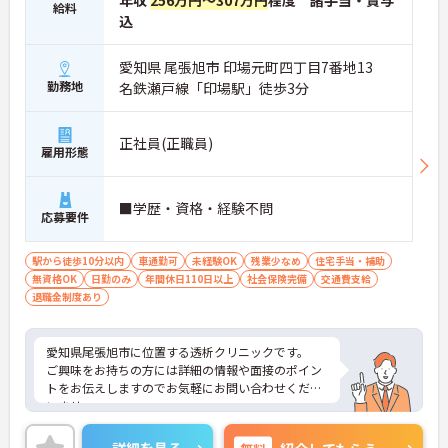
年収
256万円～307万円
程度 諸手当・賞与
給料
込
愛知県 尾張旭市 印場元町四丁目7番地13
勤務地
名鉄瀬戸線「印場駅」徒歩3分
正社員(正職員)
雇用形態
■学歴・資格・経験不問
応募要件
駅から徒歩10分以内
車通勤可
未経験OK
残業少なめ
住宅手当・補助
無資格OK
日勤のみ
年間休日110日以上
社会保険完備
交通費支給
退職金制度あり
愛知県尾張旭市に位置する透析クリニックです。
ご興味をお持ちの方には詳細の情報や面接のポイン
トをお伝えしますのでお気軽にお問い合わせくださ
いませ。