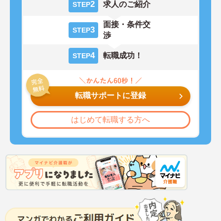
2
求人のご紹介
STEP
面接・条件交
3
STEP
渉
4
転職成功！
STEP
転職サポートに登録
はじめて転職する方へ