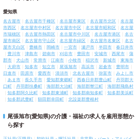
愛知県
名古屋市
名古屋市千種区
名古屋市東区
名古屋市北区
名古屋
市西区
名古屋市中村区
名古屋市中区
名古屋市昭和区
名古屋
市瑞穂区
名古屋市熱田区
名古屋市中川区
名古屋市港区
名古
屋市南区
名古屋市守山区
名古屋市緑区
名古屋市名東区
名古
屋市天白区
豊橋市
岡崎市
一宮市
瀬戸市
半田市
春日井市
豊川市
津島市
碧南市
刈谷市
豊田市
安城市
西尾市
蒲
郡市
犬山市
常滑市
江南市
小牧市
稲沢市
新城市
東海市
大府市
知多市
知立市
尾張旭市
高浜市
岩倉市
豊明市
日進市
田原市
愛西市
清須市
北名古屋市
弥富市
みよし市
あま市
長久手市
愛知郡東郷町
西春日井郡豊山町
丹羽郡大
口町
丹羽郡扶桑町
海部郡大治町
海部郡蟹江町
海部郡飛島村
知多郡阿久比町
知多郡東浦町
知多郡南知多町
知多郡美浜町
知多郡武豊町
額田郡幸田町
北設楽郡豊根村
尾張旭市(愛知県)の介護・福祉の求人を雇用形態か
ら探す
正社員(正職員)
契約社員・嘱託社員
非常勤・パート・アルバイ