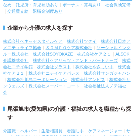
なめ
託児所・育児補助あり
ボーナス・賞与あり
社会保険完備
交通費支給
退職金制度あり
企業から介護の求人を探す
株式会社ベネッセスタイルケア
株式会社ツクイ
株式会社日本ア
メニティライフ協会
ＳＯＭＰＯケア株式会社
ソーシャルインク
ルー株式会社
株式会社SOYOKAZE
株式会社ケア２１
ALSOK
介護株式会社
株式会社ケアリッツ・アンド・パートナーズ
株式
会社ニチイ学館
株式会社ソラスト
株式会社やさしい手
株式会
社ケア２１
株式会社ニチイケアパレス
株式会社サンガジャパン
株式会社川島コーポレーション
株式会社アンビス
株式会社サ
ンウェルズ
株式会社スーパー・コート
社会福祉法人ノテ福祉
会
尾張旭市(愛知県)の介護・福祉の求人を職種から探
す
介護職・ヘルパー
生活相談員
看護助手
ケアマネージャー
サ