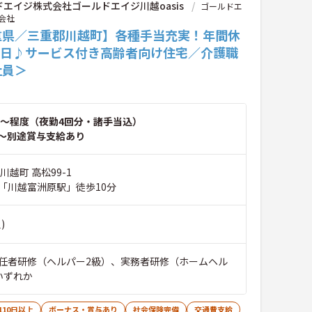
エイジ株式会社ゴールドエイジ川越oasis
ゴールドエ
会社
重県／三重郡川越町】各種手当充実！年間休
15日♪サービス付き高齢者向け住宅／介護職
社員＞
～程度（夜勤4回分・諸手当込）
～別途賞与支給あり
川越町 高松99-1
「川越富洲原駅」徒歩10分
)
任者研修（ヘルパー2級）、実務者研修（ホームヘル
いずれか
110日以上
ボーナス・賞与あり
社会保険完備
交通費支給