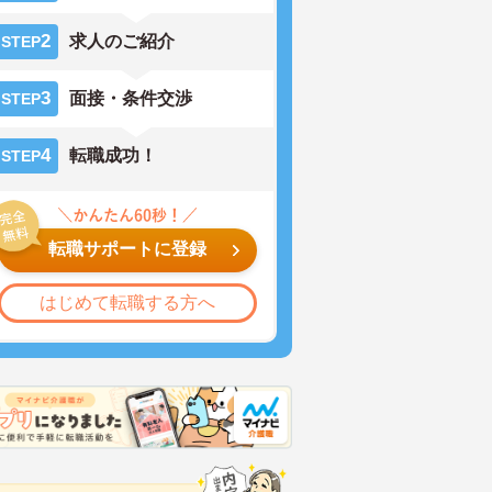
2
求人のご紹介
STEP
3
面接・条件交渉
STEP
4
転職成功！
STEP
転職サポートに登録
はじめて転職する方へ