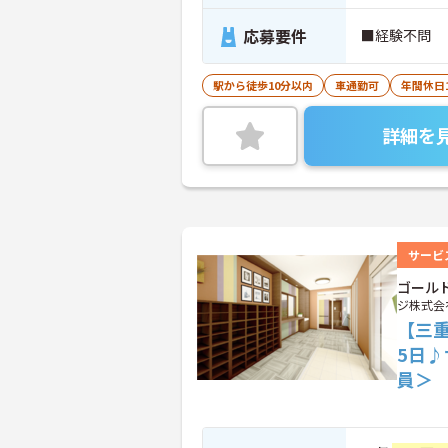
応募要件
■経験不問
駅から徒歩10分以内
車通勤可
年間休日
詳細を
サービ
ゴール
ジ株式会
【三
5日
員＞