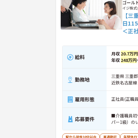
ゴールド
イジ株式
【三
日1
＜正
月収
20.7万円
給料
年収
248万円
三重県 三重郡
勤務地
近鉄名古屋線
雇用形態
正社員(正職員
■介護職員初
応募要件
パー1級）の
駅から徒歩10分以内
車通勤可
年間休日