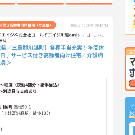
ス付き高齢者向け住宅（サ高住）
更新日：2026年08月07日
エイジ株式会社ゴールドエイジ川越oasis
ゴールドエ
会社
重県／三重郡川越町】各種手当充実！年間休
15日♪サービス付き高齢者向け住宅／介護職
社員＞
～程度（夜勤4回分・諸手当込）
～別途賞与支給あり
マ
川越町 高松99-1
「川越富洲原駅」徒歩10分
お
)