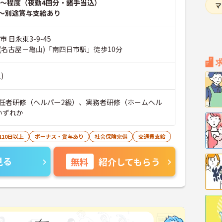
～程度（夜勤4回分・諸手当込）
～別途賞与支給あり
 日永東3-9-45
(名古屋－亀山)「南四日市駅」徒歩10分
)
任者研修（ヘルパー2級）、実務者研修（ホームヘル
いずれか
110日以上
ボーナス・賞与あり
社会保険完備
交通費支給
見る
無料
紹介してもらう