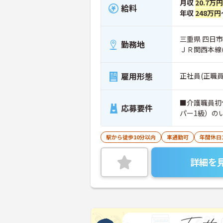
月収
20.7万円
給料
年収
248万円
三重県 四日市市
勤務地
ＪＲ関西本線
雇用形態
正社員(正職員
■介護職員初
応募要件
パー1級）の
駅から徒歩10分以内
車通勤可
年間休日
詳細を