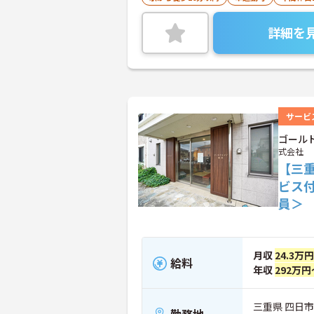
詳細を
サービ
ゴール
式会社
【三
ビス
員＞
月収
24.3万
給料
年収
292万円
三重県 四日市