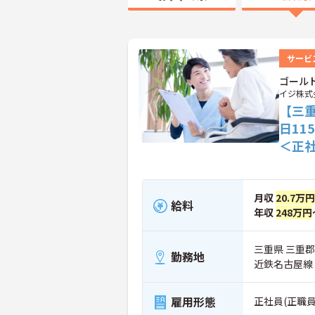
サービ
ゴールド
イジ株式
【三
日1
＜正
月収
20.7万円
給料
年収
248万円
三重県 三重郡
勤務地
近鉄名古屋線
雇用形態
正社員(正職員