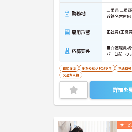
三重県 三重郡
勤務地
近鉄名古屋線
雇用形態
正社員(正職員
■介護職員初
応募要件
パー1級）の
夜勤専従
駅から徒歩10分以内
車通勤可
交通費支給
詳細を
サービ