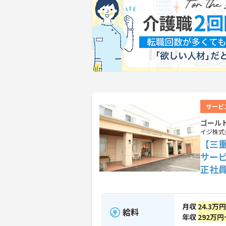
サービ
ゴールド
イジ株式
【三
サー
正社
月収
24.3万
給料
年収
292万円