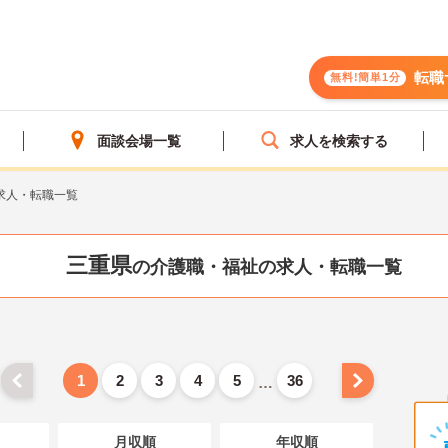
転職
無料!簡単1分
面談会場一覧
求人を検索する
求人・転職一覧
三重県
の介護職・福祉の求人・転職一覧
1
2
3
4
5
36
…
月収順
年収順