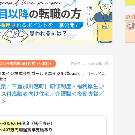
ス付き高齢者向け住宅（サ高住）
更新日：2026年08月07日
エイジ株式会社ゴールドエイジ川越oasis
ゴールドエ
会社
重県／三重郡川越町】研修制度・福利厚生◎
ビス付高齢者向け住宅／介護職＜夜勤専従／
員＞
円～33.9万円
程度（諸手当込）
～407万円
別途賞与支給あり