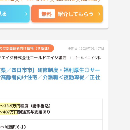
見る
無料
紹介してもらう
ス付き高齢者向け住宅（サ高住）
更新日：2026年08月07日
ドエイジ株式会社ゴールドエイジ城西
ゴールドエイジ株
重県／四日市市】研修制度・福利厚生◎サー
付高齢者向け住宅／介護職＜夜勤専従／正社
円～33.9万円
程度（諸手当込）
～407万円
別途賞与支給あり
市 城西町6-13