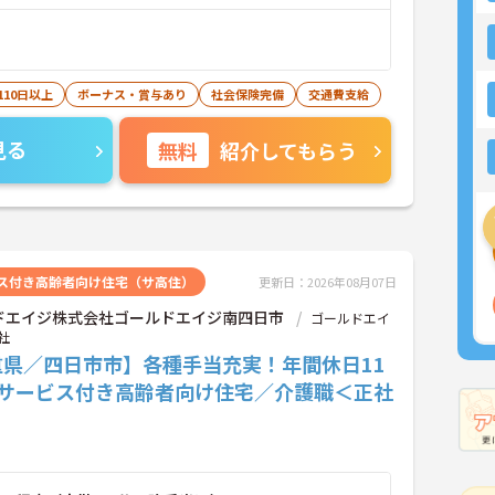
110日以上
ボーナス・賞与あり
社会保険完備
交通費支給
見る
無料
紹介してもらう
ス付き高齢者向け住宅（サ高住）
更新日：2026年08月07日
ドエイジ株式会社ゴールドエイジ南四日市
ゴールドエイ
社
重県／四日市市】各種手当充実！年間休日11
♪サービス付き高齢者向け住宅／介護職＜正社