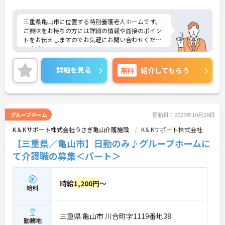
三重県亀山市に位置する特別養護老人ホームです。
ご興味をお持ちの方には詳細の情報や面接のポイン
トをお伝えしますのでお気軽にお問い合わせくださ
いませ。
詳細を見る
無料
紹介してもらう
グループホーム
更新日：2025年10月28日
K＆Kサポート株式会社うさぎ亀山介護施設
K＆Kサポート株式会社
【三重県／亀山市】日勤のみ♪グループホームに
て介護職の募集＜パート＞
時給
1,200円
～
給料
三重県 亀山市 川合町字1119番地38
勤務地