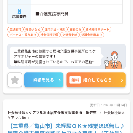
■介護支援専門員
応募要件
車通勤可
残業少なめ
住宅手当・補助
日勤のみ
資格取得サポート
ボーナス・賞与あり
社会保険完備
交通費支給
退職金制度あり
三重県亀山市に位置する居宅介護支援事業所にてケ
アマネジャーの募集です！
無料駐車場が完備されているので、お車での通勤も
安心です♪
ご興味ある方には、面接対策ポイントなど、さらに
詳細をお話しいたしますのでお気軽にご相談くださ
詳細を見る
無料
紹介してもらう
い！
更新日：2026年01月14日
社会福祉法人ケアフル亀山居宅介護支援事業所 亀寿苑
社会福祉法人
ケアフル亀山
【三重県／亀山市】未経験ＯＫ★残業ほぼ無し♪
居宅介護支援事業所でケアマネ募集！〈正社員〉