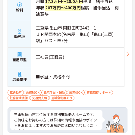
月収
17.3万円～28.0万円
程度 諸手当込
年収
207万円～400万円
程度 諸手当込 別
給料
途賞与
三重県 亀山市 阿野田町2443－1
ＪＲ関西本線(名古屋－亀山)「亀山(三重)
勤務地
駅」バス・車7分
正社員(正職員)
雇用形態
■学歴・資格不問
応募要件
車通勤可
未経験OK
住宅手当・補助
無資格OK
資格取得サポート
社会保険完備
交通費支給
退職金制度あり
三重県亀山市に位置する特別養護老人ホームです。
ご興味をお持ちの方には詳細の情報や面接のポイン
トをお伝えしますのでお気軽にお問い合わせくださ
いませ。