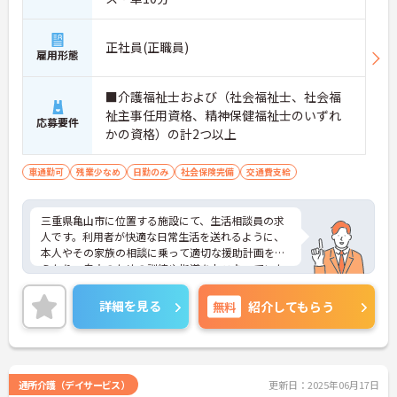
正社員(正職員)
雇用形態
■介護福祉士および（社会福祉士、社会福
祉主事任用資格、精神保健福祉士のいずれ
応募要件
かの資格）の計2つ以上
車通勤可
残業少なめ
日勤のみ
社会保険完備
交通費支給
三重県亀山市に位置する施設にて、生活相談員の求
人です。利用者が快適な日常生活を送れるように、
本人やその家族の相談に乗って適切な援助計画を考
えたり、自立のための訓練や指導をおこなっていた
だきます。勤務は08：30～17：30までの日勤のみ
です。ご興味のある方はお気軽にお問い合わせくだ
詳細を見る
無料
紹介してもらう
さい。
通所介護（デイサービス）
更新日：2025年06月17日