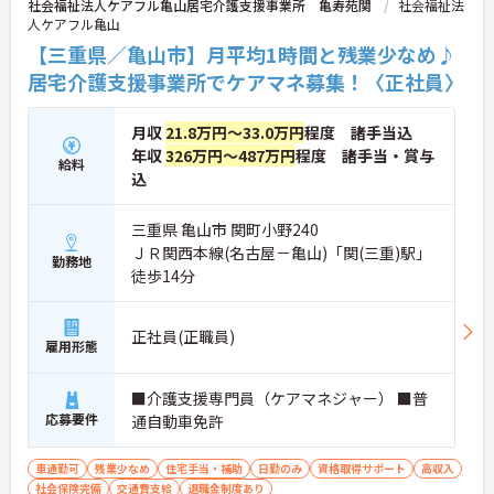
社会福祉法人ケアフル亀山居宅介護支援事業所 亀寿苑関
社会福祉法
人ケアフル亀山
【三重県／亀山市】月平均1時間と残業少なめ♪
居宅介護支援事業所でケアマネ募集！〈正社員〉
月収
21.8万円～33.0万円
程度 諸手当込
年収
326万円～487万円
程度 諸手当・賞与
給料
込
三重県 亀山市 関町小野240
ＪＲ関西本線(名古屋－亀山)「関(三重)駅」
勤務地
徒歩14分
正社員(正職員)
雇用形態
■介護支援専門員（ケアマネジャー） ■普
応募要件
通自動車免許
車通勤可
残業少なめ
住宅手当・補助
日勤のみ
資格取得サポート
高収入
社会保険完備
交通費支給
退職金制度あり