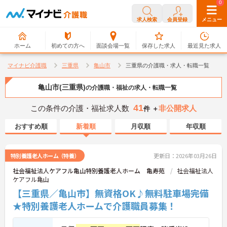
0
0
求人検索
会員登録
メニュー
ホーム
初めての方へ
面談会場一覧
保存した求人
最近見た求人
マイナビ介護職
三重県
亀山市
三重県の介護職・求人・転職一覧
亀山市(三重県)
の介護職・福祉の求人・転職一覧
41
この条件の介護・福祉求人数
非公開求人
件 ＋
おすすめ順
新着順
月収順
年収順
特別養護老人ホーム（特養）
更新日：2026年03月26日
社会福祉法人ケアフル亀山特別養護老人ホーム 亀寿苑
社会福祉法人
ケアフル亀山
【三重県／亀山市】無資格OK♪無料駐車場完備
★特別養護老人ホームで介護職員募集！