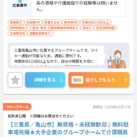
系の資格や介護施設での経験等は問いませ
応募要件
ん。
車通勤可
未経験OK
残業少なめ
無資格OK
年間休日110日以上
研修制度あり
産休･育休･介護休暇取得実績あり
高収入
社会保険完備
交通費支給
退職金制度あり
三重県亀山市に位置するグループホームです。マイ
カー通勤が可能なため、通勤に便利です。
年間休日110日以上なので、自分の時間を大切にし
たい方にぴったりです。また、残業時間はほとんど
発生しません。プライベートとメリハリをつけて勤
務できます。
詳細を見る
無料
紹介してもらう
賞与が4.9ヵ月分で高給与です！！仕事に対するモチ
ベーションアップに繋がりますね。
ご興味をお持ちの方には詳細の情報や面接のポイン
トをお伝えしますのでお気軽にお問い合わせくださ
いませ。
グループホーム
更新日：2026年02月17日
名称非公開 ※詳細はお問合せください
【三重県／亀山市】無資格・未経験歓迎♪無料駐
車場完備★大手企業のグループホームで介護職員