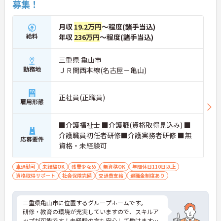
募集！
月収
19.2万円
～程度(諸手当込)
給料
年収
236万円
～程度(諸手当込)
三重県 亀山市
勤務地
ＪＲ関西本線(名古屋－亀山)
正社員(正職員)
雇用形態
■介護福祉士 ■介護職(資格取得見込み) ■
介護職員初任者研修■介護実務者研修 ■無
応募要件
資格・未経験可
車通勤可
未経験OK
残業少なめ
無資格OK
年間休日110日以上
資格取得サポート
社会保険完備
交通費支給
退職金制度あり
三重県亀山市に位置するグループホームです。
研修・教育の環境が充実していますので、スキルア
ップが可能です！未経験の方も安心して働けますよ