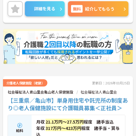
詳細を見る
無料
紹介してもらう
介護老人保健施設（老健）
更新日：2026年03月25日
社会福祉法人青山里会亀山老人保健施設
社会福祉法人青山里会
【三重県／亀山市】単身用住宅や託児所の制度あ
り◎老人保健施設にて介護職員募集＜正社員＞
月収
21.1万円～27.5万円
程度 諸手当込
年収
317万円～423万円
程度 諸手当・賞与
給料
込