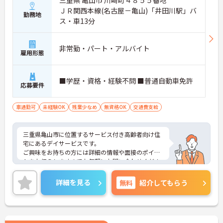
三重県 亀山市 川崎町４８５５番地
ＪＲ関西本線(名古屋－亀山)「井田川駅」バ
勤務地
ス・車13分
非常勤・パート・アルバイト
雇用形態
■学歴・資格・経験不問 ■普通自動車免許
応募要件
車通勤可
未経験OK
残業少なめ
無資格OK
交通費支給
三重県亀山市に位置するサービス付き高齢者向け住
宅にあるデイサービスです。
ご興味をお持ちの方には詳細の情報や面接のポイン
トをお伝えしますのでお気軽にお問い合わせくださ
いませ。
詳細を見る
無料
紹介してもらう