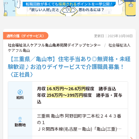
通所介護（デイサービス）
更新日：2025年10月08日
社会福祉法人ケアフル亀山亀寿苑関デイアップセンター
社会福祉法人
ケアフル亀山
【三重県／亀山市】住宅手当あり◎無資格・未経
験歓迎♪お泊りデイサービスで介護職員募集！
〈正社員〉
月収
16.9万円～26.6万円
程度 諸手当込
年収
256万円～399万円
程度 諸手当・賞与
給料
込
三重県 亀山市 阿野田町字二本松２４４３番
の１
勤務地
ＪＲ関西本線(名古屋－亀山)「亀山(三重)
駅」バス・車10分