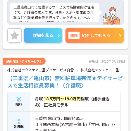
三重県亀山市に位置するサービス付高齢者向け住宅
にて、介護職の求人です。食事・入浴・衛生面の介
護など介護業務全般を行っていただきます。ヘルパ
ー2級以上、または介護職員初任者研修終了以上の
方であれば、経験は不問です。ご興味のある方は面
接対策ポイントなどさらに詳細をお話いたしますの
詳細を見る
無料
紹介してもらう
で、お気軽にお問い合わせください。
通所介護（デイサービス）
更新日：2025年07月28日
株式会社テクノケア三重デイサービス白雪
株式会社テクノケア三重
【三重県／亀山市】無料駐車場完備★デイサービ
スで生活相談員募集！〈介護職〉
月収
18.5万円～19.0万円
程度（諸手当込
給料
み） 正社員モデル
三重県 亀山市 川崎町4855
ＪＲ関西本線(名古屋－亀山)「井田川駅」バ
勤務地
ス・車10分