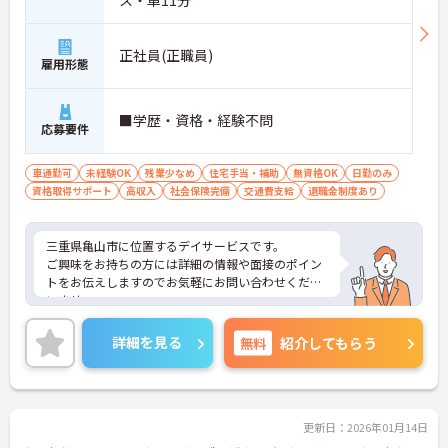
ス・車11分
正社員(正職員)
雇用形態
■学歴・資格・経験不問
応募要件
車通勤可
未経験OK
残業少なめ
住宅手当・補助
無資格OK
日勤のみ
資格取得サポート
高収入
社会保険完備
交通費支給
退職金制度あり
三重県亀山市に位置するデイサービスです。
ご興味をお持ちの方には詳細の情報や面接のポイン
トをお伝えしますのでお気軽にお問い合わせくださ
いませ。
詳細を見る
無料
紹介してもらう
更新日：2026年01月14日