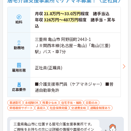
月収
21.8万円～33.0万円
程度 諸手当込
年収
326万円～487万円
程度 諸手当・賞与
給料
込
三重県 亀山市 阿野田町2443-1
ＪＲ関西本線(名古屋－亀山)「亀山(三重)
勤務地
駅」バス・車7分
正社員(正職員)
雇用形態
■介護支援専門員（ケアマネジャー） ■普
応募要件
通自動車免許
車通勤可
未経験OK
残業少なめ
住宅手当・補助
日勤のみ
資格取得サポート
高収入
社会保険完備
交通費支給
退職金制度あり
三重県亀山市に位置する居宅介護支援事業所です。
ご興味をお持ちの方には詳細の情報や面接のポイン