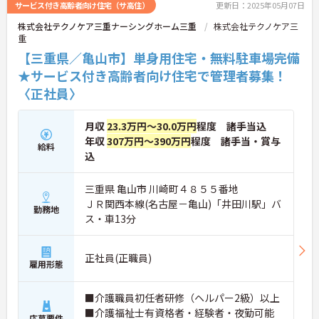
サービス付き高齢者向け住宅（サ高住）
更新日：2025年05月07日
株式会社テクノケア三重ナーシングホーム三重
株式会社テクノケア三
重
【三重県／亀山市】単身用住宅・無料駐車場完備
★サービス付き高齢者向け住宅で管理者募集！
〈正社員〉
月収
23.3万円～30.0万円
程度 諸手当込
年収
307万円～390万円
程度 諸手当・賞与
給料
込
三重県 亀山市 川崎町４８５５番地
ＪＲ関西本線(名古屋－亀山)「井田川駅」バ
勤務地
ス・車13分
正社員(正職員)
雇用形態
■介護職員初任者研修（ヘルパー2級）以上
■介護福祉士有資格者・経験者・夜勤可能
応募要件