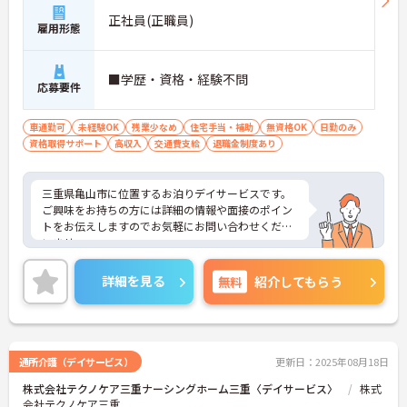
正社員(正職員)
雇用形態
■学歴・資格・経験不問
応募要件
車通勤可
未経験OK
残業少なめ
住宅手当・補助
無資格OK
日勤のみ
資格取得サポート
高収入
交通費支給
退職金制度あり
三重県亀山市に位置するお泊りデイサービスです。
ご興味をお持ちの方には詳細の情報や面接のポイン
トをお伝えしますのでお気軽にお問い合わせくださ
いませ。
詳細を見る
無料
紹介してもらう
通所介護（デイサービス）
更新日：2025年08月18日
株式会社テクノケア三重ナーシングホーム三重〈デイサービス〉
株式
会社テクノケア三重