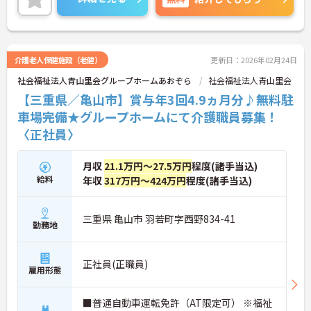
いませ。
介護老人保健施設（老健）
更新日：2026年02月24日
社会福祉法人青山里会グループホームあおぞら
社会福祉法人青山里会
【三重県／亀山市】賞与年3回4.9ヵ月分♪無料駐
車場完備★グループホームにて介護職員募集！
〈正社員〉
月収
21.1万円～27.5万円
程度(諸手当込)
給料
年収
317万円～424万円
程度(諸手当込)
三重県 亀山市 羽若町字西野834-41
勤務地
正社員(正職員)
雇用形態
■普通自動車運転免許（AT限定可） ※福祉