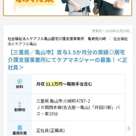
更新日：2026年01月14日
社会福祉法人ケアフル亀山居宅介護支援事業所 亀寿苑川崎
社会福祉
法人ケアフル亀山
【三重県／亀山市】賞与3.5か月分の実績◎居宅
介護支援事業所にてケアマネジャーの募集！＜正
社員＞
月収
22.1万円
～職務手当含む
給料
三重県 亀山市 川崎町4787-2
ＪＲ関西本線(名古屋－亀山)「井田川駅」バ
勤務地
ス・車10分
正社員(正職員)
雇用形態