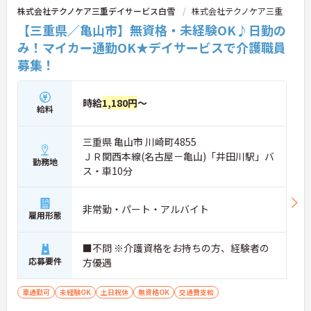
株式会社テクノケア三重デイサービス白雪
株式会社テクノケア三重
【三重県／亀山市】無資格・未経験OK♪日勤の
み！マイカー通勤OK★デイサービスで介護職員
募集！
時給
1,180円
～
給料
三重県 亀山市 川崎町4855
ＪＲ関西本線(名古屋－亀山)「井田川駅」バ
勤務地
ス・車10分
非常勤・パート・アルバイト
雇用形態
■不問 ※介護資格をお持ちの方、経験者の
応募要件
方優遇
車通勤可
未経験OK
土日祝休
無資格OK
交通費支給