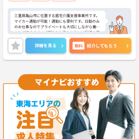
三重県亀山市に位置する居宅介護支援事業所です。
マイカー通勤が可能！通勤にも便利です。日勤のみ
のお仕事なのでプライベートも大切にしながら働く
ことができます。ご興味をお持ちの方には詳細の情
報や面接のポイントをお伝えしますのでお気軽にお
問い合わせくださいませ。
詳細を見る
無料
紹介してもらう