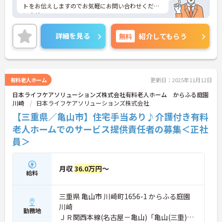
トをお伝えしますのでお気軽にお問い合わせくださ
いませ。
詳細を見る
無料
紹介してもらう
有料老人ホーム
更新日：2025年11月12日
日本ライフケアソリューションズ株式会社有料老人ホーム からふる庭園
川崎
日本ライフケアソリューションズ株式会社
【三重県／亀山市】住宅手当あり♪介護付き有料
老人ホームでのサービス提供責任者の募集＜正社
員＞
月収
36.0万円
～
給料
三重県 亀山市 川崎町1656-1 からふる庭園
川崎
勤務地
ＪＲ関西本線(名古屋－亀山)「亀山(三重)