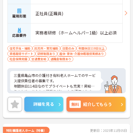
駅」バス・車16分
正社員(正職員)
雇用形態
実務者研修（ホームヘルパー1級）以上必須
応募要件
住宅手当・補助
託児所・育児補助
日勤のみ
年間休日110日以上
資格取得サポート
研修制度あり
産休･育休･介護休暇取得実績あり
社会保険完備
交通費支給
退職金制度あり
三重県亀山市の介護付き有料老人ホームでのサービ
ス提供責任者の募集です。
年間休日114日なのでプライベートも充実！昇給あ
りのため、あなたの頑張りがしっかり評価されま
す。
ご興味のある方は、面接のポイントをお伝えします
詳細を見る
無料
紹介してもらう
のでお気軽にお問い合せください。
特別養護老人ホーム（特養）
更新日：2025年11月05日