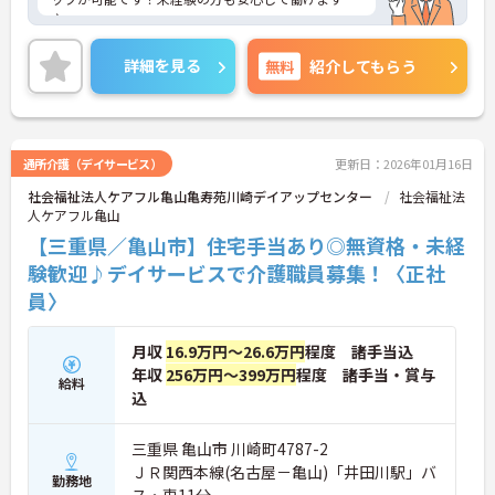
♪
駐車場が完備されていて、マイカー通勤が可能なた
め通勤に便利です。
詳細を見る
無料
紹介してもらう
ご興味をお持ちの方には、詳細の情報や面接のポイ
ントをお伝えしますのでお気軽にお問い合わせくだ
さい。
通所介護（デイサービス）
更新日：2026年01月16日
社会福祉法人ケアフル亀山亀寿苑川崎デイアップセンター
社会福祉法
人ケアフル亀山
【三重県／亀山市】住宅手当あり◎無資格・未経
験歓迎♪デイサービスで介護職員募集！〈正社
員〉
月収
16.9万円～26.6万円
程度 諸手当込
年収
256万円～399万円
程度 諸手当・賞与
給料
込
三重県 亀山市 川崎町4787-2
ＪＲ関西本線(名古屋－亀山)「井田川駅」バ
勤務地