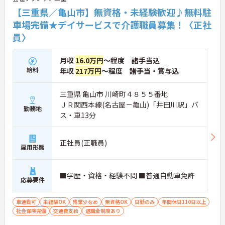
【三重県／亀山市】無資格・未経験歓迎♪無料駐
車場完備★デイサービスで介護職員募集！〈正社
員〉
月収
16.0万円
～程度 諸手当込
給料
年収
217万円
～程度 諸手当・賞与込
三重県 亀山市 川崎町４８５５番地
ＪＲ関西本線(名古屋－亀山)「井田川駅」バ
勤務地
ス・車13分
正社員(正職員)
雇用形態
■学歴・資格・経験不問 ■普通自動車免許
応募要件
車通勤可
未経験OK
残業少なめ
無資格OK
日勤のみ
年間休日110日以上
社会保険完備
交通費支給
退職金制度あり