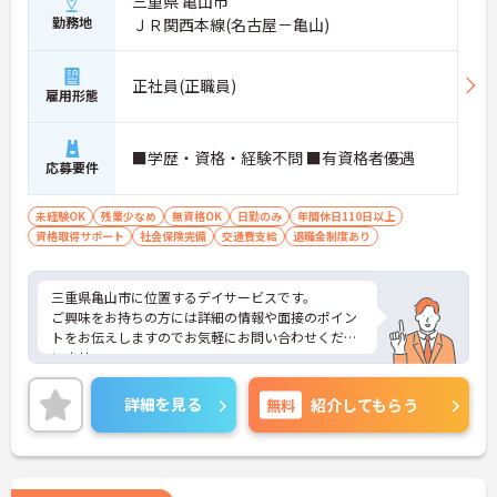
三重県 亀山市
勤務地
ＪＲ関西本線(名古屋－亀山)
正社員(正職員)
雇用形態
■学歴・資格・経験不問 ■有資格者優遇
応募要件
未経験OK
残業少なめ
無資格OK
日勤のみ
年間休日110日以上
資格取得サポート
社会保険完備
交通費支給
退職金制度あり
三重県亀山市に位置するデイサービスです。
ご興味をお持ちの方には詳細の情報や面接のポイン
トをお伝えしますのでお気軽にお問い合わせくださ
いませ。
詳細を見る
無料
紹介してもらう