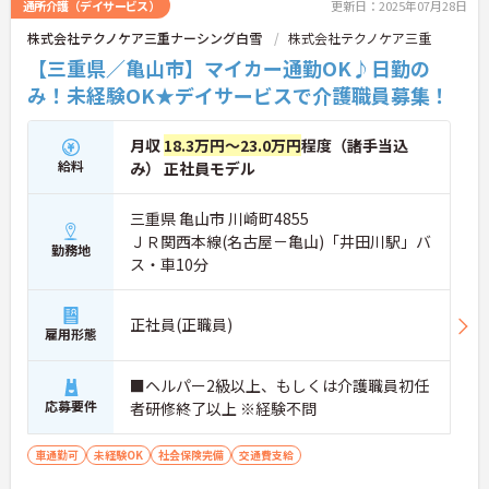
通所介護（デイサービス）
更新日：2025年07月28日
株式会社テクノケア三重ナーシング白雪
株式会社テクノケア三重
【三重県／亀山市】マイカー通勤OK♪日勤の
み！未経験OK★デイサービスで介護職員募集！
月収
18.3万円～23.0万円
程度（諸手当込
給料
み） 正社員モデル
三重県 亀山市 川崎町4855
ＪＲ関西本線(名古屋－亀山)「井田川駅」バ
勤務地
ス・車10分
正社員(正職員)
雇用形態
■ヘルパー2級以上、もしくは介護職員初任
応募要件
者研修終了以上 ※経験不問
車通勤可
未経験OK
社会保険完備
交通費支給