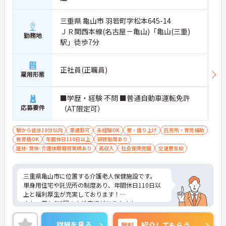
三重県 亀山市 羽若町字松本645-14
ＪＲ関西本線(名古屋－亀山)「亀山(三重)
勤務地
駅」徒歩7分
正社員(正職員)
雇用形態
■学歴・経験 不問 ■普通自動車運転免許
応募要件
（AT限定可）
駅から徒歩10分以内
車通勤可
未経験OK
寮・借り上げ
託児所・育児補助
無資格OK
年間休日110日以上
研修制度あり
産休･育休･介護休暇取得実績あり
高収入
社会保険完備
交通費支給
三重県亀山市に位置する介護老人保健施設です。
単身用住宅や託児所の制度あり、年間休日110日以
上と福利厚生が充実しております！
また、賞与年3回の支給実績があります！
ご興味をお持ちの方には詳細の情報や面接のポイン
トをお伝えしますのでお気軽にお問い合わせくださ
詳細を見る
無料
紹介してもらう