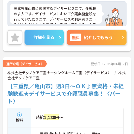
三重県亀山市に位置するデイサービスにて、介護職
の求人です。デイサービスにおいて介護業務全般を
行っていただきます。デイサービスの利用者さまの
入浴介助が主なお仕事です。勤務は日勤のみ、土日
がお休みですので、プライベートとの両立がしやす
い環境です。ご興味のある方は面接対策ポイントな
詳細を見る
無料
紹介してもらう
どさらに詳細をお話いたしますので、お気軽にお問
い合わせください。
通所介護（デイサービス）
更新日：2025年06月17日
株式会社テクノケア三重ナーシングホーム三重〈デイサービス〉
株式
会社テクノケア三重
【三重県／亀山市】週3日～ＯＫ♪無資格・未経
験歓迎★デイサービスで介護職員募集！〈パー
ト〉
時給
1,180円
～
給料