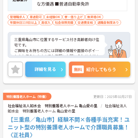
な方優遇 ■普通自動車免許
管理職求人
車通勤可
未経験OK
寮・借り上げ
無資格OK
年間休日110日以上
高収入
社会保険完備
交通費支給
退職金制度あり
三重県亀山市に位置するサービス付き高齢者向け住
宅です。
ご興味をお持ちの方には詳細の情報や面接のポイン
トをお伝えしますのでお気軽にお問い合わせくださ
いませ。
詳細を見る
無料
紹介してもらう
特別養護老人ホーム（特養）
更新日：2025年02月27日
社会福祉法人如水会 特別養護老人ホーム 亀山愛の里
社会福祉法人
如水会 特別養護老人ホーム 亀山愛の里
【三重県／亀山市】経験不問×各種手当充実！ユ
ニット型の特別養護老人ホームで介護職員募集！
〈正社員〉