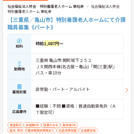
社会福祉法人柊会 特別養護老人ホーム 華旺寿
社会福祉法人柊会
特別養護老人ホーム 華旺寿
【三重県／亀山市】特別養護老人ホームにて介護
職員募集《パート》
時給
1,087円
～
給料
三重県 亀山市 関町坂下２５２
ＪＲ関西本線(名古屋－亀山)「関(三重)駅」
勤務地
バス・車10分
非常勤・パート・アルバイト
雇用形態
■経験：不問 ■資格：普通自動車免許（Ａ
応募要件
Ｔ限定可）
車通勤可
未経験OK
残業少なめ
無資格OK
産休･育休･介護休暇取得実績あり
社会保険完備
交通費支給