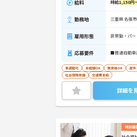
給料
時給
1,150円
勤務地
三重県 名張市 
雇用形態
非常勤・パー
応募要件
■普通自動車
車通勤可
未経験OK
無資格OK
産休
社会保険完備
交通費支給
詳細を
特別養
社会福