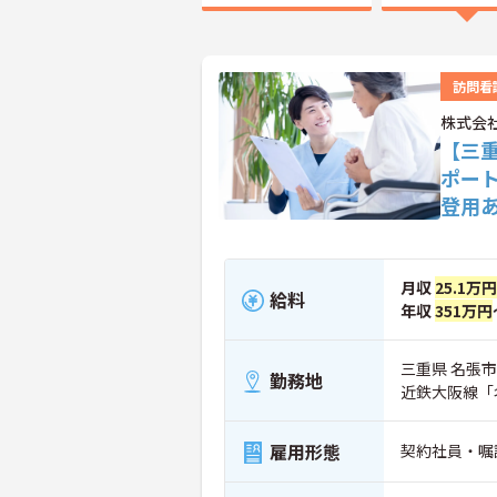
訪問看
株式会
【三
ポー
登用
月収
25.1万円
給料
年収
351万円
三重県 名張市 
勤務地
近鉄大阪線「
雇用形態
契約社員・嘱