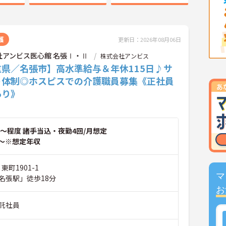
護
更新日：2026年08月06日
社アンビス医心館 名張Ⅰ・Ⅱ
株式会社アンビス
重県／名張市】高水準給与＆年休115日♪サ
ト体制◎ホスピスでの介護職員募集《正社員
あり》
～程度 諸手当込・夜勤4回/月想定
～※想定年収
東町1901-1
マ
名張駅」徒歩18分
お
託社員