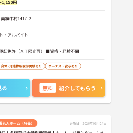
～1,150円
美旗中村1417-2
ト・アルバイト
運転免許（ＡＴ限定可） ■資格・経験不問
･育休･介護休暇取得実績あり
ボーナス・賞与あり
見る
無料
紹介してもらう
護老人ホーム（特養）
更新日：2026年06月24日
祉法人名張育成会特別養護老人ホーム グランツァ
社