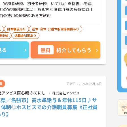
、実務者研修、初任者研修 いずれか ※特養、老健、
どの実務経験1年以上ある方 ※身体介護の経験年以上
浴の使用の経験のある方歓迎
上
研修制度あり
産休･育休･介護休暇取得実績あり
費支給
退職金制度あり
見る
無料
紹介してもらう
護
更新日：2026年07月16日
社アンビス医心館 ふくにし
株式会社アンビス
重県／名張市】高水準給与＆年休115日♪サ
ト体制◎ホスピスでの介護職員募集《正社員
あり》