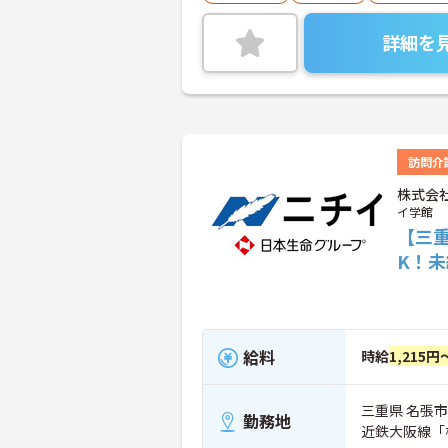
詳細を
訪問介
株式会
イ学館
【三
K！
給料
時給
1,215円
三重県 名張市 
勤務地
近鉄大阪線「