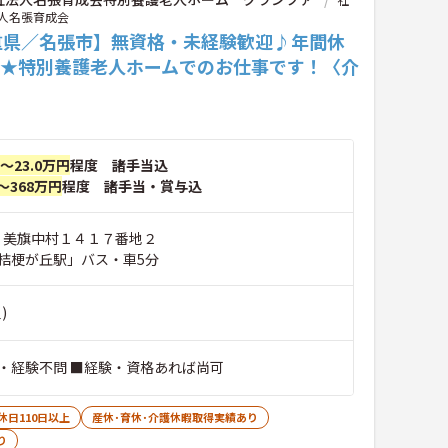
人名張育成会
重県／名張市】無資格・未経験歓迎♪年間休
20★特別養護老人ホームでのお仕事です！〈介
〉
円～23.0万円
程度 諸手当込
～368万円
程度 諸手当・賞与込
市 美旗中村１４１７番地２
桔梗が丘駅」バス・車5分
)
・経験不問 ■経験・資格あれば尚可
休日110日以上
産休･育休･介護休暇取得実績あり
り