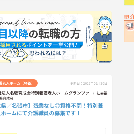
護老人ホーム（特養）
更新日：2026年06月30日
祉法人名張育成会特別養護老人ホームグランツァ
社会福
張育成会
重県／名張市】残業なし◎資格不問！特別養
人ホームにて介護職員の募集です！