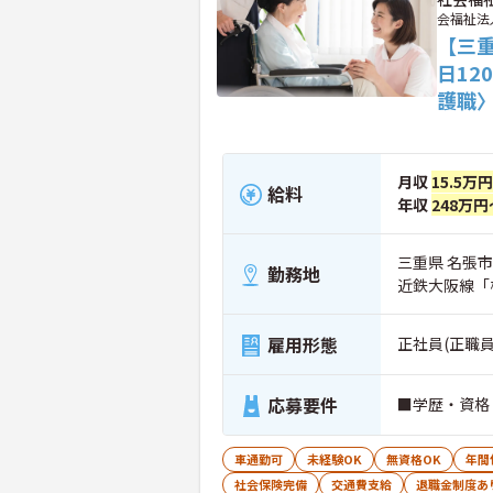
会福祉法
【三
日1
護職
月収
15.5万
給料
年収
248万円
三重県 名張
勤務地
近鉄大阪線「
雇用形態
正社員(正職員
応募要件
■学歴・資格
車通勤可
未経験OK
無資格OK
年間
社会保険完備
交通費支給
退職金制度あ