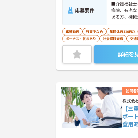
■介護福祉士
応募要件
病院、有老な
ある方、機械
車通勤可
残業少なめ
年間休日110日以
ボーナス・賞与あり
社会保険完備
交通
詳細を
訪問看
株式会
【三
ポー
登用