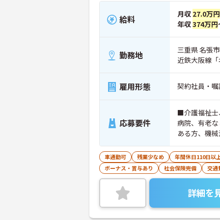
月収
27.0万円
給料
年収
374万円
三重県 名張市 
勤務地
近鉄大阪線「
雇用形態
契約社員・嘱
■介護福祉士
応募要件
病院、有老な
ある方、機械
車通勤可
残業少なめ
年間休日110日以
ボーナス・賞与あり
社会保険完備
交通
詳細を