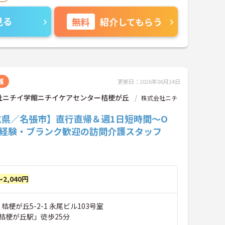
見る
無料
紹介してもらう
護
更新日：2026年06月24日
社ニチイ学館ニチイケアセンター桔梗が丘
株式会社ニチ
重県／名張市】直行直帰＆週1日短時間～O
未経験・ブランク歓迎の訪問介護スタッフ
～2,040円
桔梗が丘5-2-1 永尾ビル103号室
桔梗が丘駅」徒歩25分