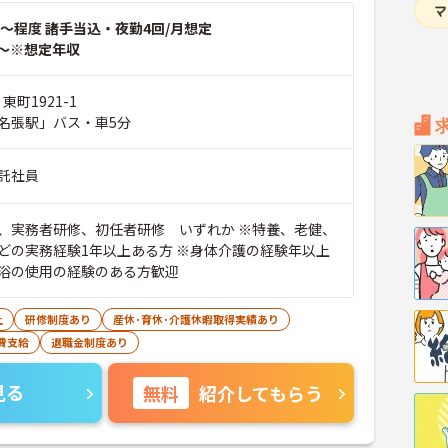
～程度 諸手当込・夜勤4回/月想定
～※想定年収
東町1921-1
名張駅」バス・車5分
託社員
、実務者研修、初任者研修 いずれか ※特養、老健、
どの実務経験1年以上ある方 ※身体介護の経験年以上
浴の使用の経験のある方歓迎
上
研修制度あり
産休･育休･介護休暇取得実績あり
費支給
退職金制度あり
見る
無料
紹介してもらう