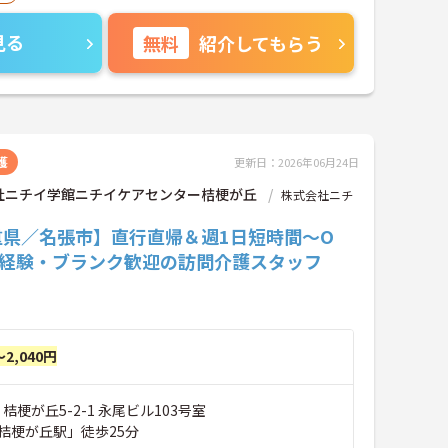
見る
無料
紹介してもらう
護
更新日：2026年06月24日
社ニチイ学館ニチイケアセンター桔梗が丘
株式会社ニチ
重県／名張市】直行直帰＆週1日短時間～O
未経験・ブランク歓迎の訪問介護スタッフ
～2,040円
桔梗が丘5-2-1 永尾ビル103号室
桔梗が丘駅」徒歩25分