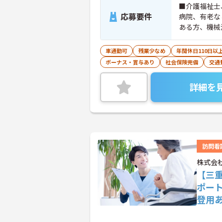
■介護福祉士
応募要件
病院、有老な
ある方、機械
車通勤可
残業少なめ
年間休日110日以
ボーナス・賞与あり
社会保険完備
交通
詳細を
訪問看
株式会
【三
ポー
登用