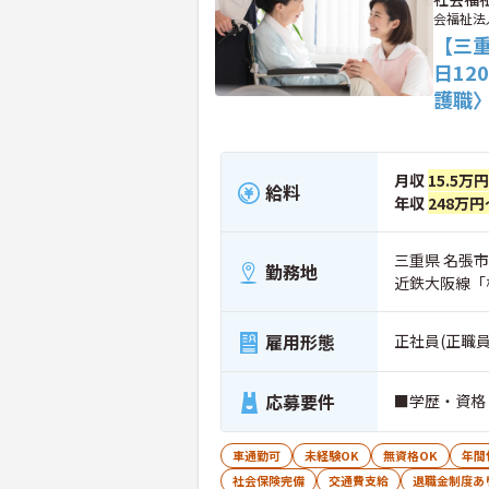
会福祉法
【三
日1
護職
月収
15.5万
給料
年収
248万円
三重県 名張
勤務地
近鉄大阪線「
雇用形態
正社員(正職員
応募要件
■学歴・資格
車通勤可
未経験OK
無資格OK
年間
社会保険完備
交通費支給
退職金制度あ