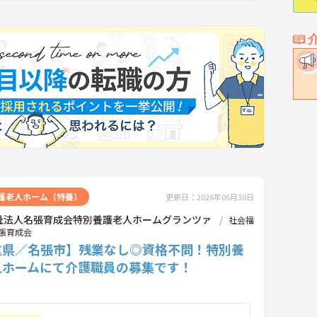
護老人ホーム（特養）
更新日：2026年06月30日
祉法人名張育成会特別養護老人ホームグランツァ
社会福
張育成会
重県／名張市】残業なし◎資格不問！特別養
人ホームにて介護職員の募集です！