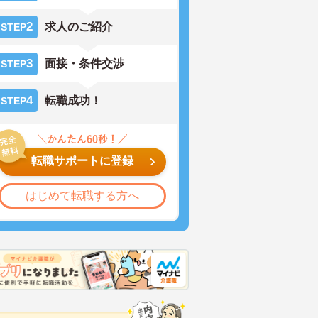
2
求人のご紹介
STEP
3
面接・条件交渉
STEP
4
転職成功！
STEP
転職サポートに登録
はじめて転職する方へ