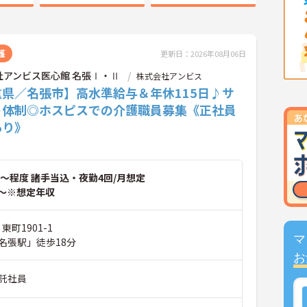
護
更新日：2026年08月06日
社アンビス医心館 名張Ⅰ・Ⅱ
株式会社アンビス
重県／名張市】高水準給与＆年休115日♪サ
ト体制◎ホスピスでの介護職員募集《正社員
あり》
～程度 諸手当込・夜勤4回/月想定
～※想定年収
東町1901-1
マ
名張駅」徒歩18分
お
託社員