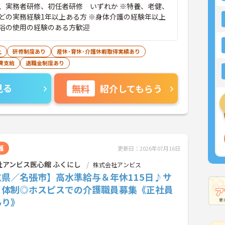
、実務者研修、初任者研修 いずれか ※特養、老健、
どの実務経験1年以上ある方 ※身体介護の経験年以上
浴の使用の経験のある方歓迎
上
研修制度あり
産休･育休･介護休暇取得実績あり
費支給
退職金制度あり
見る
無料
紹介してもらう
護
更新日：2026年07月16日
社アンビス医心館 ふくにし
株式会社アンビス
重県／名張市】高水準給与＆年休115日♪サ
ト体制◎ホスピスでの介護職員募集《正社員
あり》