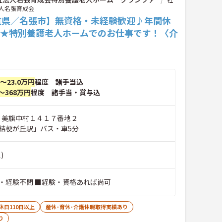
人名張育成会
重県／名張市】無資格・未経験歓迎♪年間休
20★特別養護老人ホームでのお仕事です！〈介
〉
円～23.0万円
程度 諸手当込
～368万円
程度 諸手当・賞与込
市 美旗中村１４１７番地２
桔梗が丘駅」バス・車5分
)
・経験不問 ■経験・資格あれば尚可
休日110日以上
産休･育休･介護休暇取得実績あり
り