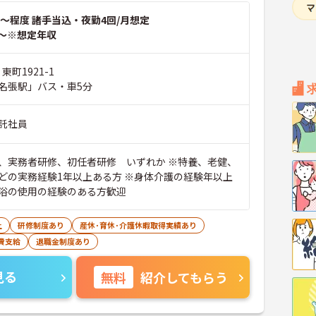
～程度 諸手当込・夜勤4回/月想定
～※想定年収
東町1921-1
名張駅」バス・車5分
託社員
、実務者研修、初任者研修 いずれか ※特養、老健、
どの実務経験1年以上ある方 ※身体介護の経験年以上
浴の使用の経験のある方歓迎
上
研修制度あり
産休･育休･介護休暇取得実績あり
費支給
退職金制度あり
見る
無料
紹介してもらう