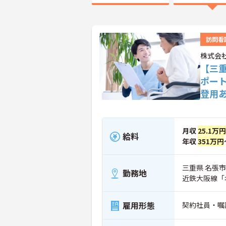
訪問看
株式会
【三
ポー
登用
月収
25.1万円
給料
年収
351万円
三重県 名張市 
勤務地
近鉄大阪線「
雇用形態
契約社員・嘱