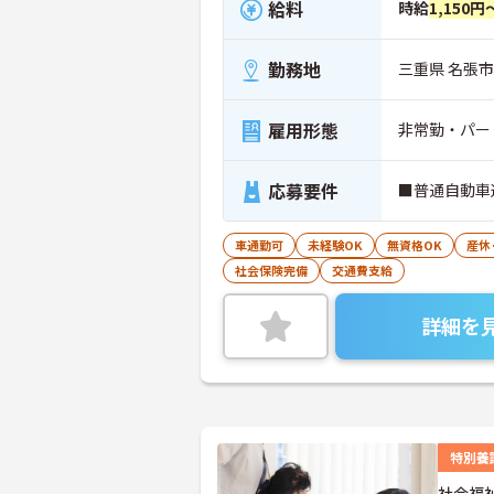
給料
時給
1,150円
勤務地
三重県 名張市 
雇用形態
非常勤・パー
応募要件
■普通自動車
車通勤可
未経験OK
無資格OK
産休
社会保険完備
交通費支給
詳細を
特別養
社会福