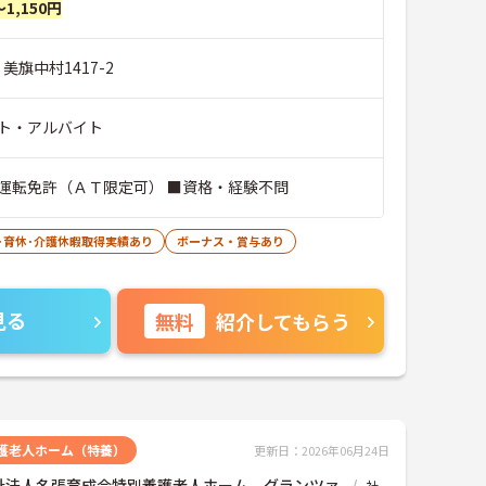
～1,150円
美旗中村1417-2
ト・アルバイト
運転免許（ＡＴ限定可） ■資格・経験不問
･育休･介護休暇取得実績あり
ボーナス・賞与あり
見る
無料
紹介してもらう
護老人ホーム（特養）
更新日：2026年06月24日
祉法人名張育成会特別養護老人ホーム グランツァ
社