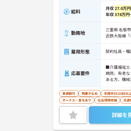
月収
27.0万円
給料
年収
374万円
三重県 名張市 
勤務地
近鉄大阪線「
雇用形態
契約社員・嘱
■介護福祉士
応募要件
病院、有老な
ある方、機械
車通勤可
残業少なめ
年間休日110日以
ボーナス・賞与あり
社会保険完備
交通
詳細を