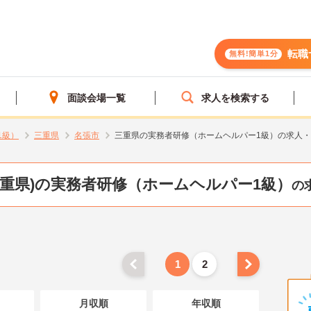
転職
無料!簡単1分
面談会場一覧
求人を検索する
1級）
三重県
名張市
三重県の実務者研修（ホームヘルパー1級）の求人
三重県)の実務者研修（ホームヘルパー1級）
の
1
2
月収順
年収順