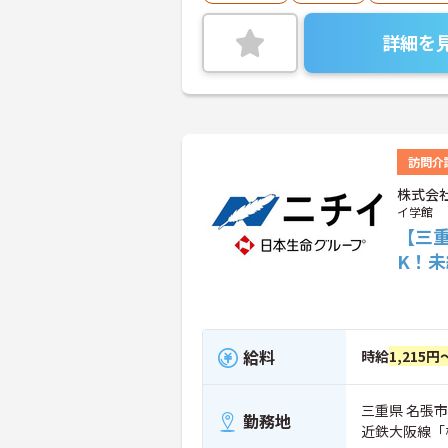
詳細を
訪問介
株式会
イ学館
【三
K！
給料
時給
1,215円
三重県 名張市 
勤務地
近鉄大阪線「