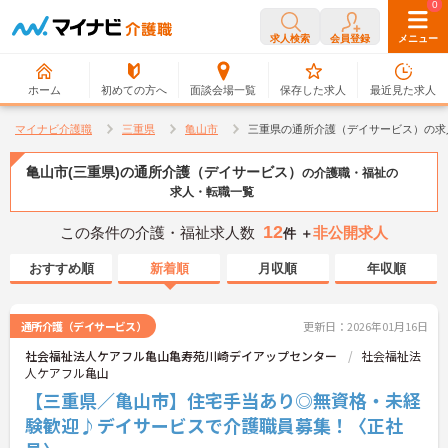
0
0
求人検索
会員登録
メニュー
ホーム
初めての方へ
面談会場一覧
保存した求人
最近見た求人
マイナビ介護職
三重県
亀山市
三重県の通所介護（デイサービス）の求
亀山市(三重県)の通所介護（デイサービス）
の介護職・福祉の
求人・転職一覧
12
この条件の介護・福祉求人数
非公開求人
件 ＋
おすすめ順
新着順
月収順
年収順
通所介護（デイサービス）
更新日：2026年01月16日
社会福祉法人ケアフル亀山亀寿苑川崎デイアップセンター
社会福祉法
人ケアフル亀山
【三重県／亀山市】住宅手当あり◎無資格・未経
験歓迎♪デイサービスで介護職員募集！〈正社