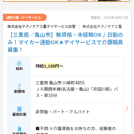
通所介護（デイサービス）
更新日：2025年06月17日
株式会社テクノケア三重デイサービス白雪
株式会社テクノケア三重
【三重県／亀山市】無資格・未経験OK♪日勤の
み！マイカー通勤OK★デイサービスで介護職員
募集！
時給
1,180円
～
給料
三重県 亀山市 川崎町4855
ＪＲ関西本線(名古屋－亀山)「井田川駅」バ
勤務地
ス・車10分
非常勤・パート・アルバイト
雇用形態
■不問 ※介護資格をお持ちの方、経験者の
応募要件