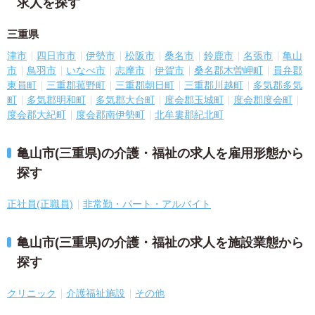
求人を探す
三重県
津市
四日市市
伊勢市
松阪市
桑名市
鈴鹿市
名張市
亀山
市
鳥羽市
いなべ市
志摩市
伊賀市
桑名郡木曽岬町
員弁郡
東員町
三重郡菰野町
三重郡朝日町
三重郡川越町
多気郡多気
町
多気郡明和町
多気郡大台町
度会郡玉城町
度会郡度会町
度会郡大紀町
度会郡南伊勢町
北牟婁郡紀北町
亀山市(三重県)の介護・福祉の求人を雇用形態から
探す
正社員(正職員)
非常勤・パート・アルバイト
亀山市(三重県)の介護・福祉の求人を施設業態から
探す
クリニック
介護福祉施設
その他