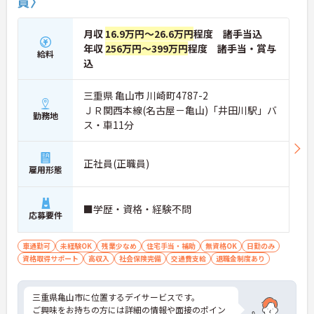
員〉
月収
16.9万円～26.6万円
程度 諸手当込
年収
256万円～399万円
程度 諸手当・賞与
給料
込
三重県 亀山市 川崎町4787-2
ＪＲ関西本線(名古屋－亀山)「井田川駅」バ
勤務地
ス・車11分
正社員(正職員)
雇用形態
■学歴・資格・経験不問
応募要件
車通勤可
未経験OK
残業少なめ
住宅手当・補助
無資格OK
日勤のみ
資格取得サポート
高収入
社会保険完備
交通費支給
退職金制度あり
三重県亀山市に位置するデイサービスです。
ご興味をお持ちの方には詳細の情報や面接のポイン