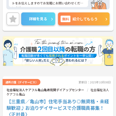
トをお伝えしますのでお気軽にお問い合わせくださ
いませ。
詳細を見る
無料
紹介してもらう
通所介護（デイサービス）
更新日：2025年10月08日
社会福祉法人ケアフル亀山亀寿苑関デイアップセンター
社会福祉法人
ケアフル亀山
【三重県／亀山市】住宅手当あり◎無資格・未経
験歓迎♪お泊りデイサービスで介護職員募集！
〈正社員〉