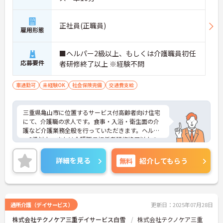
正社員(正職員)
雇用形態
■ヘルパー2級以上、もしくは介護職員初任
応募要件
者研修終了以上 ※経験不問
車通勤可
未経験OK
社会保険完備
交通費支給
三重県亀山市に位置するサービス付高齢者向け住宅
にて、介護職の求人です。食事・入浴・衛生面の介
護など介護業務全般を行っていただきます。ヘルパ
ー2級以上、または介護職員初任者研修終了以上の
方であれば、経験は不問です。ご興味のある方は面
接対策ポイントなどさらに詳細をお話いたしますの
詳細を見る
無料
紹介してもらう
で、お気軽にお問い合わせください。
通所介護（デイサービス）
更新日：2025年07月28日
株式会社テクノケア三重デイサービス白雪
株式会社テクノケア三重