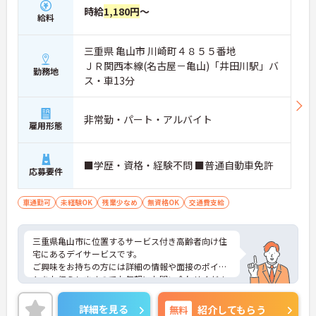
時給
1,180円
～
給料
三重県 亀山市 川崎町４８５５番地
ＪＲ関西本線(名古屋－亀山)「井田川駅」バ
勤務地
ス・車13分
非常勤・パート・アルバイト
雇用形態
■学歴・資格・経験不問 ■普通自動車免許
応募要件
車通勤可
未経験OK
残業少なめ
無資格OK
交通費支給
三重県亀山市に位置するサービス付き高齢者向け住
宅にあるデイサービスです。
ご興味をお持ちの方には詳細の情報や面接のポイン
トをお伝えしますのでお気軽にお問い合わせくださ
いませ。
詳細を見る
無料
紹介してもらう