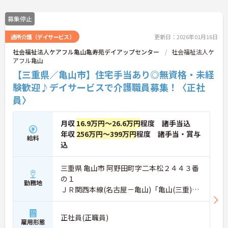
募集停止
通所介護（デイサービス）
更新日：2026年01月16日
社会福祉法人ケアフル亀山亀寿苑デイアップセンター
社会福祉法人ケ
アフル亀山
【三重県／亀山市】住宅手当あり◎無資格・未経
験歓迎♪デイサービスで介護職員募集！〈正社
員〉
月収
16.9万円～26.6万円
程度 諸手当込
年収
256万円～399万円
程度 諸手当・賞与
給料
込
三重県 亀山市 阿野田町字二本松２４４３番
の１
勤務地
ＪＲ関西本線(名古屋－亀山)「亀山(三重)
駅」バス・車10分
正社員(正職員)
雇用形態