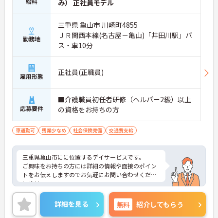
給料
み） 正社員モデル
三重県 亀山市 川崎町4855
ＪＲ関西本線(名古屋－亀山)「井田川駅」バ
勤務地
ス・車10分
正社員(正職員)
雇用形態
■介護職員初任者研修（ヘルパー2級）以上
応募要件
の資格をお持ちの方
車通勤可
残業少なめ
社会保険完備
交通費支給
三重県亀山市にに位置するデイサービスです。
ご興味をお持ちの方には詳細の情報や面接のポイン
トをお伝えしますのでお気軽にお問い合わせくださ
いませ。
詳細を見る
無料
紹介してもらう