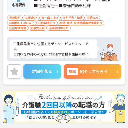
応募要件
■社会福祉士 ■普通自動車免許
車通勤可
未経験OK
寮・借り上げ
住宅手当・補助
日勤のみ
年間休日110日以上
研修制度あり
産休･育休･介護休暇取得実績あり
社会保険完備
交通費支給
退職金制度あり
三重県亀山市に位置するデイサービスセンターで
す。
ご興味をお持ちの方には詳細の情報や面接のポイン
トをお伝えしますのでお気軽にお問い合わせくださ
いませ。
詳細を見る
無料
紹介してもらう