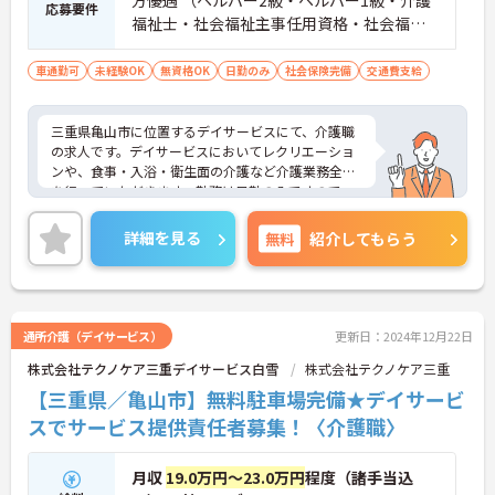
応募要件
福祉士・社会福祉主事任用資格・社会福祉
士、精神保健福祉士・介護支援専門員な
ど）
車通勤可
未経験OK
無資格OK
日勤のみ
社会保険完備
交通費支給
三重県亀山市に位置するデイサービスにて、介護職
の求人です。デイサービスにおいてレクリエーショ
ンや、食事・入浴・衛生面の介護など介護業務全般
を行っていただきます。勤務は日勤のみですので、
プライベートとの両立がしやすい環境です。ご興味
のある方は面接対策ポイントなどさらに詳細をお話
詳細を見る
無料
紹介してもらう
いたしますので、お気軽にお問い合わせください。
通所介護（デイサービス）
更新日：2024年12月22日
株式会社テクノケア三重デイサービス白雪
株式会社テクノケア三重
【三重県／亀山市】無料駐車場完備★デイサービ
スでサービス提供責任者募集！〈介護職〉
月収
19.0万円～23.0万円
程度（諸手当込