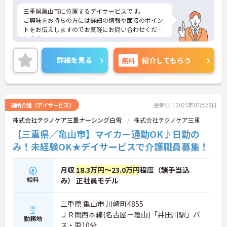
三重県亀山市に位置するデイサービスです。
ご興味をお持ちの方には詳細の情報や面接のポイン
トをお伝えしますのでお気軽にお問い合わせくださ
いませ。
詳細を見る
無料
紹介してもらう
通所介護（デイサービス）
更新日：2025年07月28日
株式会社テクノケア三重ナーシング白雪
株式会社テクノケア三重
【三重県／亀山市】マイカー通勤OK♪日勤の
み！未経験OK★デイサービスで介護職員募集！
月収
18.3万円～23.0万円
程度（諸手当込
給料
み） 正社員モデル
三重県 亀山市 川崎町4855
ＪＲ関西本線(名古屋－亀山)「井田川駅」バ
勤務地
ス・車10分