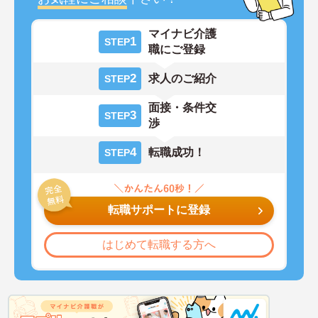
マイナビ介護
1
STEP
職にご登録
2
求人のご紹介
STEP
面接・条件交
3
STEP
渉
4
転職成功！
STEP
転職サポートに登録
はじめて転職する方へ