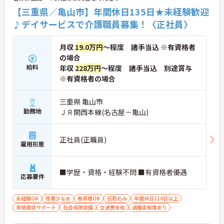
【三重県／亀山市】年間休日135日★未経験歓迎
♪デイサービスで介護職員募集！〈正社員〉
月収
19.0万円
～程度 諸手当込 ※有資格者
の場合
給料
年収
228万円
～程度 諸手当込 別途賞与
※有資格者の場合
三重県 亀山市
勤務地
ＪＲ関西本線(名古屋－亀山)
正社員(正職員)
雇用形態
■学歴・資格・経験不問 ■有資格者優遇
応募要件
未経験OK
残業少なめ
無資格OK
日勤のみ
年間休日110日以上
資格取得サポート
社会保険完備
交通費支給
退職金制度あり