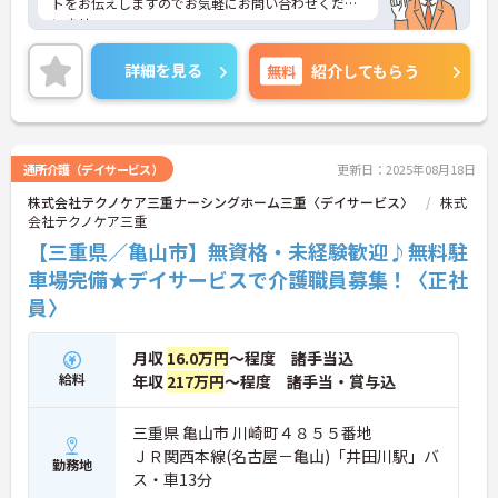
トをお伝えしますのでお気軽にお問い合わせくださ
いませ。
詳細を見る
無料
紹介してもらう
通所介護（デイサービス）
更新日：2025年08月18日
株式会社テクノケア三重ナーシングホーム三重〈デイサービス〉
株式
会社テクノケア三重
【三重県／亀山市】無資格・未経験歓迎♪無料駐
車場完備★デイサービスで介護職員募集！〈正社
員〉
月収
16.0万円
～程度 諸手当込
給料
年収
217万円
～程度 諸手当・賞与込
三重県 亀山市 川崎町４８５５番地
ＪＲ関西本線(名古屋－亀山)「井田川駅」バ
勤務地
ス・車13分