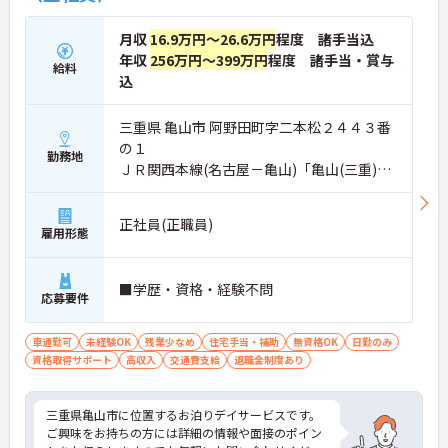
月収
16.9万円～26.6万円
程度 諸手当込
年収
256万円～399万円
程度 諸手当・賞与
給料
込
三重県 亀山市 阿野田町字二本松２４４３番
の１
勤務地
ＪＲ関西本線(名古屋－亀山)「亀山(三重)
駅」バス・車10分
正社員(正職員)
雇用形態
■学歴・資格・経験不問
応募要件
車通勤可
未経験OK
残業少なめ
住宅手当・補助
無資格OK
日勤のみ
資格取得サポート
高収入
交通費支給
退職金制度あり
三重県亀山市に位置するお泊りデイサービスです。
ご興味をお持ちの方には詳細の情報や面接のポイン