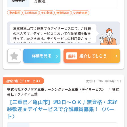
方優遇
車通勤可
未経験OK
土日祝休
無資格OK
交通費支給
三重県亀山市に位置するデイサービスにて、介護職
の求人です。デイサービスにおいて介護業務全般を
行っていただきます。デイサービスの利用者さまの
入浴介助が主なお仕事です。勤務は日勤のみ、土日
がお休みですので、プライベートとの両立がしやす
い環境です。ご興味のある方は面接対策ポイントな
詳細を見る
無料
紹介してもらう
どさらに詳細をお話いたしますので、お気軽にお問
い合わせください。
通所介護（デイサービス）
更新日：2025年06月17日
株式会社テクノケア三重ナーシングホーム三重〈デイサービス〉
株式
会社テクノケア三重
【三重県／亀山市】週3日～ＯＫ♪無資格・未経
験歓迎★デイサービスで介護職員募集！〈パー
ト〉