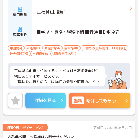
正社員(正職員)
雇用形態
■学歴・資格・経験不問 ■普通自動車免許
応募要件
車通勤可
未経験OK
残業少なめ
無資格OK
日勤のみ
年間休日110日以上
社会保険完備
交通費支給
退職金制度あり
三重県亀山市に位置するサービス付き高齢者向け住
宅にあるデイサービスです。
ご興味をお持ちの方には詳細の情報や面接のポイン
トをお伝えしますのでお気軽にお問い合わせくださ
いませ。
詳細を見る
無料
紹介してもらう
通所介護（デイサービス）
更新日：2025年07月28日
名称非公開 ※詳細はお問合せください