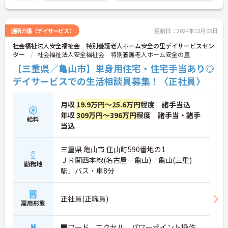
通所介護（デイサービス）
更新日：2024年12月09日
社会福祉法人安全福祉会 特別養護老人ホーム安全の里デイサービスセン
ター
社会福祉法人安全福祉会 特別養護老人ホーム安全の里
【三重県／亀山市】単身用住宅・住宅手当あり◎
デイサービスでの生活相談員募集！〈正社員〉
月収
19.9万円～25.6万円
程度 諸手当込
年収
309万円～396万円
程度 諸手当・諸手
給料
当込
三重県 亀山市 住山町590番地の1
ＪＲ関西本線(名古屋－亀山)「亀山(三重)
勤務地
駅」バス・車8分
正社員(正職員)
雇用形態
■ワード、エクセル、パワーポイント操作