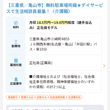
【三重県／亀山市】無料駐車場完備★デイサービ
スで生活相談員募集！〈介護職〉
月収
18.5万円～19.0万円
程度（諸手当込
給料
み） 正社員モデル
三重県 亀山市 川崎町4855
ＪＲ関西本線(名古屋－亀山)「井田川駅」バ
勤務地
ス・車10分
正社員(正職員)
雇用形態
■介護福祉士および（社会福祉士、社会福
祉主事任用資格、精神保健福祉士のいずれ
応募要件
かの資格）の計2つ以上
車通勤可
残業少なめ
日勤のみ
社会保険完備
交通費支給