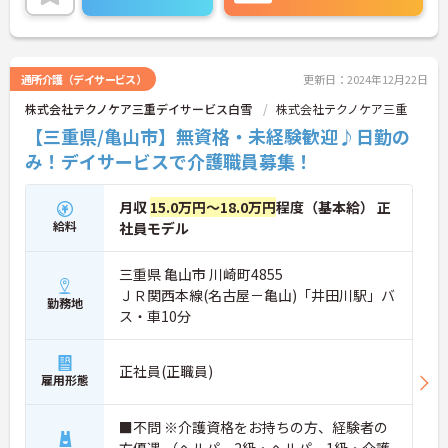
通所介護（デイサービス）
更新日：2024年12月22日
株式会社テクノケア三重デイサービス白雪
株式会社テクノケア三重
【三重県/亀山市】無資格・未経験歓迎♪日勤の
み！デイサービスで介護職員募集！
月収
15.0万円～18.0万円
程度（基本給） 正
給料
社員モデル
三重県 亀山市 川崎町4855
ＪＲ関西本線(名古屋－亀山)「井田川駅」バ
勤務地
ス・車10分
正社員(正職員)
雇用形態
■不問 ※介護資格をお持ちの方、経験者の
方優遇 （ヘルパー2級・ヘルパー1級・介護