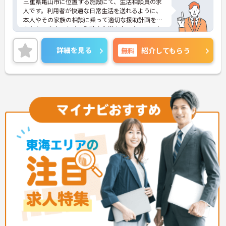
三重県亀山市に位置する施設にて、生活相談員の求
人です。利用者が快適な日常生活を送れるように、
本人やその家族の相談に乗って適切な援助計画を考
えたり、自立のための訓練や指導をおこなっていた
だきます。勤務は08：30～17：30までの日勤のみ
です。ご興味のある方はお気軽にお問い合わせくだ
詳細を見る
無料
紹介してもらう
さい。