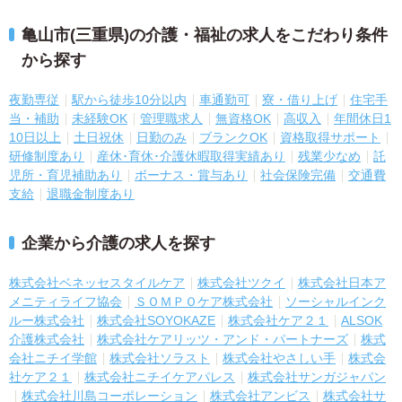
亀山市(三重県)の介護・福祉の求人をこだわり条件
から探す
夜勤専従
駅から徒歩10分以内
車通勤可
寮・借り上げ
住宅手
当・補助
未経験OK
管理職求人
無資格OK
高収入
年間休日1
10日以上
土日祝休
日勤のみ
ブランクOK
資格取得サポート
研修制度あり
産休･育休･介護休暇取得実績あり
残業少なめ
託
児所・育児補助あり
ボーナス・賞与あり
社会保険完備
交通費
支給
退職金制度あり
企業から介護の求人を探す
株式会社ベネッセスタイルケア
株式会社ツクイ
株式会社日本ア
メニティライフ協会
ＳＯＭＰＯケア株式会社
ソーシャルインク
ルー株式会社
株式会社SOYOKAZE
株式会社ケア２１
ALSOK
介護株式会社
株式会社ケアリッツ・アンド・パートナーズ
株式
会社ニチイ学館
株式会社ソラスト
株式会社やさしい手
株式会
社ケア２１
株式会社ニチイケアパレス
株式会社サンガジャパン
株式会社川島コーポレーション
株式会社アンビス
株式会社サ