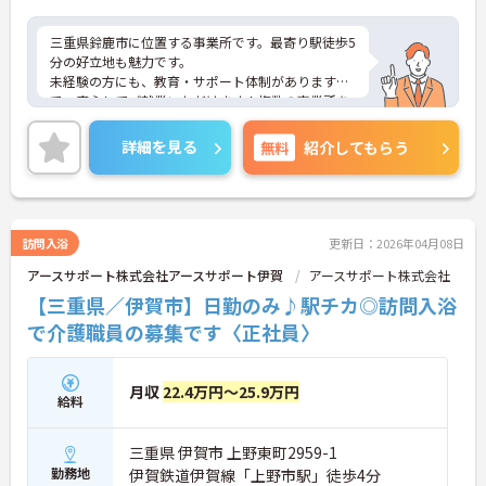
三重県鈴鹿市に位置する事業所です。最寄り駅徒歩5
分の好立地も魅力です。
未経験の方にも、教育・サポート体制がありますの
で、安心してご就業いただけます！複数の事業所を
展開する大手法人が母体ですので安定感も抜群で
す。ご興味をお持ちの方には、詳細の情報や面接の
詳細を見る
無料
紹介してもらう
ポイントをお伝えしますのでお気軽にお問い合わせ
ください。
訪問入浴
更新日：2026年04月08日
アースサポート株式会社アースサポート伊賀
アースサポート株式会社
【三重県／伊賀市】日勤のみ♪駅チカ◎訪問入浴
で介護職員の募集です〈正社員〉
月収
22.4万円～25.9万円
給料
三重県 伊賀市 上野東町2959-1
勤務地
伊賀鉄道伊賀線「上野市駅」徒歩4分