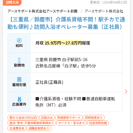
訪問入浴
更新日：2026年04月22日
アースサポート株式会社アースサポート鈴鹿
アースサポート株式会社
【三重県／鈴鹿市】介護系資格不問！駅チカで通
勤も便利♪訪問入浴オペレーター募集（正社員）
月収
25.9万円～27.8万円
程度
給料
三重県 鈴鹿市 白子駅前5-16
勤務地
近鉄名古屋線「白子駅」徒歩5分
正社員(正職員)
雇用形態
■介護系資格・経験不問 ■普通自動車運転
応募要件
免許（MT）必須
駅から徒歩10分以内
日勤のみ
資格取得サポート
研修制度あり
産休･育休･介護休暇取得実績あり
ボーナス・賞与あり
社会保険完備
交通費支給
退職金制度あり