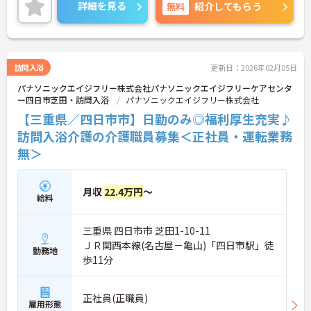
り、安心して長く働きやすい環境が整っています♪
詳細を見る
無料
紹介してもらう
ご興味のある方は面接ポイントをお伝えしますの
で、お気軽にご連絡ください！
訪問入浴
更新日：2026年02月05日
パナソニックエイジフリー株式会社パナソニックエイジフリーケアセンタ
ー四日市芝田・訪問入浴
パナソニックエイジフリー株式会社
【三重県／四日市市】日勤のみ◎福利厚生充実♪
訪問入浴介護の介護職員募集＜正社員・運転業務
無＞
月収
22.4万円
～
給料
三重県 四日市市 芝田1-10-11
ＪＲ関西本線(名古屋－亀山)「四日市駅」徒
勤務地
歩11分
正社員(正職員)
雇用形態