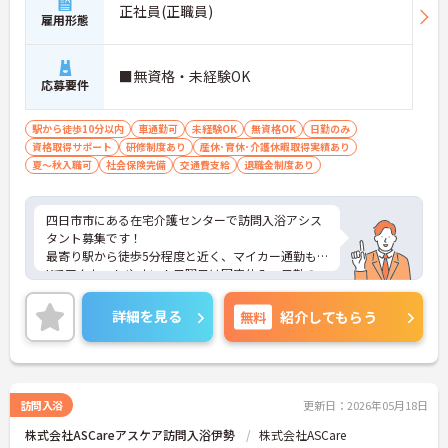
正社員(正職員)
雇用形態
■無資格・未経験OK
応募要件
駅から徒歩10分以内
車通勤可
未経験OK
無資格OK
日勤のみ
資格取得サポート
研修制度あり
産休･育休･介護休暇取得実績あり
夏～秋入職可
社会保険完備
交通費支給
退職金制度あり
四日市市にある在宅介護センターで訪問入浴アシス
タント募集です！
最寄り駅から徒歩5分程度と近く、マイカー通勤もO
Kでアクセスしやすい！日曜日は固定休み、日勤の
みで働きやすい形態です！
別業界・未経験からの転職も多いので研修制度も充
詳細を見る
無料
紹介してもらう
実しています！
ご興味ある方には、面接対策ポイントなど、詳細を
お話しいたしますのでお気軽にご相談ください。
訪問入浴
更新日：2026年05月18日
株式会社ASCareアスケア訪問入浴伊勢
株式会社ASCare