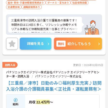
産休･育休･介護休暇取得実績あり
ボーナス・賞与あり
社会保険完備
交通費支給
退職金制度あり
三重県津市の訪問入浴介護で介護職員の募集です！
年間休日は114日と多く、リフレッシュ休暇やメモ
リアル休暇など休暇制度充実！仕事とプライベート
を両立しやすい職場です◎また、退職金制度や団体
保険割引制度、保養所など福利厚生も充実してお
り、安心して長く働きやすい環境が整っています♪
詳細を見る
無料
紹介してもらう
ご興味のある方は面接ポイントをお伝えしますの
で、お気軽にご連絡ください！
訪問入浴
更新日：2026年02月05日
パナソニックエイジフリー株式会社パナソニック エイジフリーケアセン
ター津・訪問入浴
パナソニックエイジフリー株式会社
【三重県／津市】日勤のみ◎福利厚生充実♪訪問
入浴介護の介護職員募集＜正社員・運転業務有＞
月収
22.4万円
～
給料