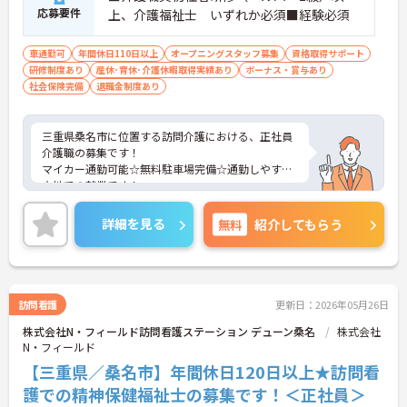
応募要件
上、介護福祉士 いずれか必須■経験必須
車通勤可
年間休日110日以上
オープニングスタッフ募集
資格取得サポート
研修制度あり
産休･育休･介護休暇取得実績あり
ボーナス・賞与あり
社会保険完備
退職金制度あり
三重県桑名市に位置する訪問介護における、正社員
介護職の募集です！
マイカー通勤可能☆無料駐車場完備☆通勤しやすい
立地での就業です！
ご興味ある方には、面接対策ポイントなど、さらに
詳細をお話しいたしますのでお気軽にご相談くださ
詳細を見る
無料
紹介してもらう
い。
訪問看護
更新日：2026年05月26日
株式会社N・フィールド訪問看護ステーション デューン桑名
株式会社
N・フィールド
【三重県／桑名市】年間休日120日以上★訪問看
護での精神保健福祉士の募集です！＜正社員＞