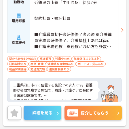
★おすすめPOINT★
勤務地
近鉄湯の山線「中川原駅」徒歩7分
＜個別ＯＪＴとチーム連携で着実に成長！＞
・入職後はお一人おひとりの習熟度に合わせた個別
のＯＪＴ研修を実施し、ｅラーニングを用いた学習
契約社員・嘱託社員
雇用形態
の機会も提供されます
・施設内には看護師が24時間常駐しており、急変時
の対応や専門的な医療処置は看護師が担当するため
■介護職員初任者研修修了者必須 ※介護職
負担が減ります
員実務者研修修了、介護福祉士あれば尚可
応募要件
・介護スタッフと看護スタッフの比率が1対1で相談
■介護実務経験 ※経験が浅い方も多数活
しやすく、初任者研修や実務者研修からでも着実に
躍されています。
専門性を高められます
＜残業月7時間以下で身体の負担を軽減！＞
駅から徒歩10分以内
車通勤可
残業少なめ
年間休日110日以上
・常勤で働くスタッフの比率が90パーセント以上と
研修制度あり
産休･育休･介護休暇取得実績あり
ボーナス・賞与あり
高く、急なシフト変更や無理な長時間勤務が発生し
社会保険完備
交通費支給
退職金制度あり
にくい人員体制です
・訪問スケジュールに沿って施設内でのケアを行う
ため、月平均の残業時間は5時間から7時間程度とか
三重県四日市市に位置する施設での求人です。看護
なり少なめに抑えられます
師が夜間常駐する施設で、看護・介護ケアに特化す
・夜勤明けの翌日は原則としてお休みとなるシフト
る医療型施設です。
編成が組まれており、しっかりと休息を取りながら
最寄り駅から徒歩7分かつ、マイカー通勤可能で交
長期的な就業が可能です
通の便も良いです。ご興味のある方には、面接対策
＜評価制度でキャリアアップ＞
ポイントなど、さらに詳細をご案内しますのでお気
詳細を見る
無料
紹介してもらう
・介護福祉士や初任者研修などの資格や実務経験、
軽にご相談ください！
夜勤回数がしっかりと給与に反映されるためモチベ
ーションを維持できます