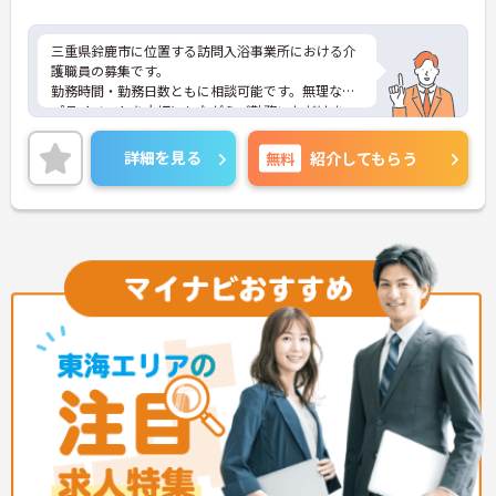
三重県鈴鹿市に位置する訪問入浴事業所における介
護職員の募集です。
勤務時間・勤務日数ともに相談可能です。無理なく
プライベートを大切にしながらご勤務いただけま
す。
フォロー体制が充実しています。業務に不安がある
詳細を見る
無料
紹介してもらう
方でも安心してご勤務いただけます。
ご興味ある方には、面接対策ポイントなど、さらに
詳細をお話しいたしますのでお気軽にご相談くださ
い。