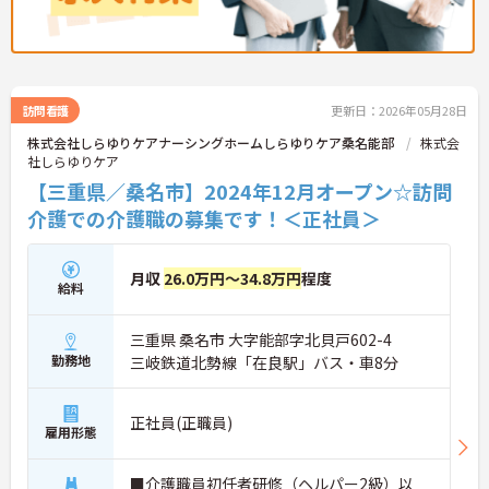
訪問看護
更新日：2026年05月28日
株式会社しらゆりケアナーシングホームしらゆりケア桑名能部
株式会
社しらゆりケア
【三重県／桑名市】2024年12月オープン☆訪問
介護での介護職の募集です！＜正社員＞
月収
26.0万円～34.8万円
程度
給料
三重県 桑名市 大字能部字北貝戸602-4
勤務地
三岐鉄道北勢線「在良駅」バス・車8分
正社員(正職員)
雇用形態
■介護職員初任者研修（ヘルパー2級）以