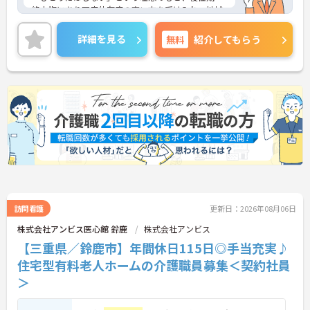
終末期にあり医療依存度の高い方を受け入れ、地域
医療を支える社会的意義の高い事業を推進していま
す。現場には看護師が24時間常駐しています。急変
詳細を見る
無料
紹介してもらう
時の対応や医療行為は看護師が担当するため、初任
者研修や実務者研修の方も食事介助や入浴介助など
の生活を支えるケアに専念できる環境です。多職種
で情報を共有し、一人で判断を抱え込まないチーム
連携の体制がしっかりと整っています。働き方の面
では、夜勤明けの翌日が原則として公休となるほ
か、月平均の残業時間も5時間から7時間程度とかな
り少なめです。常勤スタッフの比率が90パーセント
を超えているため急な勤務変更が発生しにくく、あ
らかじめ決められた訪問予定表に沿って規則正しく
働けます。入職後は現場スタッフによるお一人おひ
とりに合わせた個別のOJT研修が実施されます。eラ
ーニングも導入されており、多職種と連携しながら
専門性を着実に深めていける環境が用意されていま
訪問看護
更新日：2026年08月06日
す。
株式会社アンビス医心館 鈴鹿
株式会社アンビス
【三重県／鈴鹿市】年間休日115日◎手当充実♪
★おすすめPOINT★
＜個別ＯＪＴとチーム連携で着実に成長！＞
住宅型有料老人ホームの介護職員募集＜契約社員
・入職後はお一人おひとりの習熟度に合わせた個別
＞
のＯＪＴ研修を実施し、ｅラーニングを用いた学習
の機会も提供されます
・施設内には看護師が24時間常駐しており、急変時