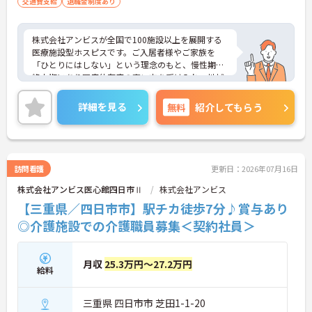
交通費支給
退職金制度あり
株式会社アンビスが全国で100施設以上を展開する
医療施設型ホスピスです。ご入居者様やご家族を
「ひとりにはしない」という理念のもと、慢性期や
終末期にあり医療依存度の高い方を受け入れ、地域
医療を支える社会的意義の高い事業を推進していま
す。現場には看護師が24時間常駐しています。急変
詳細を見る
無料
紹介してもらう
時の対応や医療行為は看護師が担当するため、初任
者研修や実務者研修の方も食事介助や入浴介助など
の生活を支えるケアに専念できる環境です。多職種
で情報を共有し、一人で判断を抱え込まないチーム
連携の体制がしっかりと整っています。働き方の面
訪問看護
更新日：2026年07月16日
では、夜勤明けの翌日が原則として公休となるほ
株式会社アンビス医心館四日市Ⅱ
株式会社アンビス
か、月平均の残業時間も5時間から7時間程度とかな
り少なめです。常勤スタッフの比率が90パーセント
【三重県／四日市市】駅チカ徒歩7分♪賞与あり
を超えているため急な勤務変更が発生しにくく、あ
◎介護施設での介護職員募集＜契約社員＞
らかじめ決められた訪問予定表に沿って規則正しく
働けます。入職後は現場スタッフによるお一人おひ
とりに合わせた個別のOJT研修が実施されます。eラ
月収
25.3万円～27.2万円
ーニングも導入されており、多職種と連携しながら
給料
専門性を着実に深めていける環境が用意されていま
す。
三重県 四日市市 芝田1-1-20