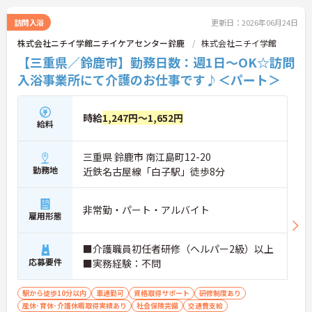
・年次を問わずリーダーや主任などのマネジメント
職へ昇格する事例も多数あり、腰を据えて長期的な
訪問入浴
更新日：2026年06月24日
キャリア形成が可能です
株式会社ニチイ学館ニチイケアセンター鈴鹿
株式会社ニチイ学館
【三重県／鈴鹿市】勤務日数：週1日～OK☆訪問
入浴事業所にて介護のお仕事です♪＜パート＞
時給
1,247円～1,652円
給料
三重県 鈴鹿市 南江島町12-20
勤務地
近鉄名古屋線「白子駅」徒歩8分
非常勤・パート・アルバイト
雇用形態
■介護職員初任者研修（ヘルパー2級）以上
応募要件
■実務経験：不問
駅から徒歩10分以内
車通勤可
資格取得サポート
研修制度あり
産休･育休･介護休暇取得実績あり
社会保険完備
交通費支給