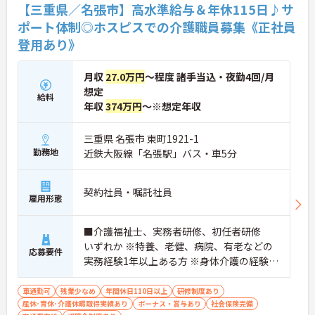
い、医療的視点を持った介護のスペシャリストとし
【三重県／名張市】高水準給与＆年休115日♪サ
て成長できる環境です。
ポート体制◎ホスピスでの介護職員募集《正社員
登用あり》
月収
27.0万円
～程度 諸手当込・夜勤4回/月
想定
給料
年収
374万円
～※想定年収
三重県 名張市 東町1921-1
勤務地
近鉄大阪線「名張駅」バス・車5分
契約社員・嘱託社員
雇用形態
■介護福祉士、実務者研修、初任者研修
いずれか ※特養、老健、病院、有老などの
応募要件
実務経験1年以上ある方 ※身体介護の経験年
以上ある方、機械浴の使用の経験のある方
歓迎
車通勤可
残業少なめ
年間休日110日以上
研修制度あり
産休･育休･介護休暇取得実績あり
ボーナス・賞与あり
社会保険完備