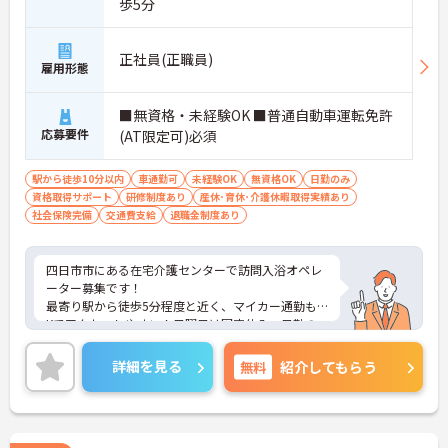
歩5分
正社員(正職員)
雇用形態
■無資格・未経験OK ■普通自動車運転免許
応募要件
(AT限定可)必須
駅から徒歩10分以内
車通勤可
未経験OK
無資格OK
日勤のみ
資格取得サポート
研修制度あり
産休･育休･介護休暇取得実績あり
社会保険完備
交通費支給
退職金制度あり
四日市市にある在宅介護センターで訪問入浴オペレ
ーター募集です！
最寄り駅から徒歩5分程度と近く、マイカー通勤もO
Kでアクセスしやすい！日曜日は固定休み、日勤の
みで働きやすい形態です！
別業界・未経験からの転職も多いので研修制度も充
詳細を見る
無料
紹介してもらう
実しています！
ご興味ある方には、面接対策ポイントなど、詳細を
お話しいたしますのでお気軽にご相談ください。