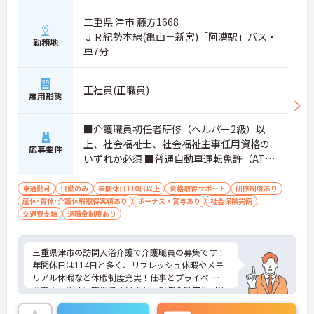
三重県 津市 藤方1668
ＪＲ紀勢本線(亀山－新宮)「阿漕駅」バス・
勤務地
車7分
正社員(正職員)
雇用形態
■介護職員初任者研修（ヘルパー2級）以
上、社会福祉士、社会福祉主事任用資格の
応募要件
いずれか必須 ■普通自動車運転免許（AT限
定可）必須
車通勤可
日勤のみ
年間休日110日以上
資格取得サポート
研修制度あり
産休･育休･介護休暇取得実績あり
ボーナス・賞与あり
社会保険完備
交通費支給
退職金制度あり
三重県津市の訪問入浴介護で介護職員の募集です！
年間休日は114日と多く、リフレッシュ休暇やメモ
リアル休暇など休暇制度充実！仕事とプライベート
を両立しやすい職場です◎また、退職金制度や団体
保険割引制度、保養所など福利厚生も充実してお