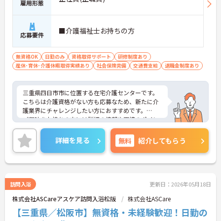
雇用形態
■介護福祉士お持ちの方
応募要件
無資格OK
日勤のみ
資格取得サポート
研修制度あり
産休･育休･介護休暇取得実績あり
社会保険完備
交通費支給
退職金制度あり
三重県四日市市に位置する在宅介護センターです。
こちらは介護資格がない方も応募なため、新たに介
護業界にチャレンジしたい方におすすめです。
ご興味をお持ちの方には詳細の情報や面接のポイン
トをお伝えしますのでお気軽にお問い合わせくださ
いませ。
詳細を見る
無料
紹介してもらう
訪問入浴
更新日：2026年05月18日
株式会社ASCareアスケア訪問入浴松阪
株式会社ASCare
【三重県／松阪市】無資格・未経験歓迎！日勤の