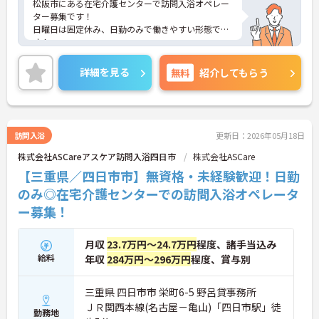
松阪市にある在宅介護センターで訪問入浴オペレー
ター募集です！
日曜日は固定休み、日勤のみで働きやすい形態で
す！
別業界・未経験からの転職も多いので研修制度も充
実しています！
詳細を見る
無料
紹介してもらう
ご興味ある方には、面接対策ポイントなど、詳細を
お話しいたしますのでお気軽にご相談ください。
訪問入浴
更新日：2026年05月18日
株式会社ASCareアスケア訪問入浴四日市
株式会社ASCare
【三重県／四日市市】無資格・未経験歓迎！日勤
のみ◎在宅介護センターでの訪問入浴オペレータ
ー募集！
月収
23.7万円～24.7万円
程度、諸手当込み
給料
年収
284万円～296万円
程度、賞与別
三重県 四日市市 栄町6-5 野呂貸事務所
ＪＲ関西本線(名古屋－亀山)「四日市駅」徒
勤務地