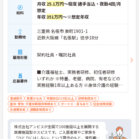
月収
25.1万円
～程度 諸手当込・夜勤4回/月
想定
給料
年収
351万円
～※想定年収
三重県 名張市 東町1901-1
勤務地
近鉄大阪線「名張駅」徒歩18分
契約社員・嘱託社員
雇用形態
■介護福祉士、実務者研修、初任者研修
いずれか ※特養、老健、病院、有老などの
応募要件
実務経験1年以上ある方 ※身体介護の経験年
以上ある方、機械浴の使用の経験のある方
歓迎
車通勤可
残業少なめ
年間休日110日以上
研修制度あり
産休･育休･介護休暇取得実績あり
ボーナス・賞与あり
社会保険完備
交通費支給
退職金制度あり
株式会社アンビスが全国で100施設以上を展開する
医療施設型ホスピスです。ご入居者様やご家族を
「ひとりにはしない」という理念のもと、慢性期や