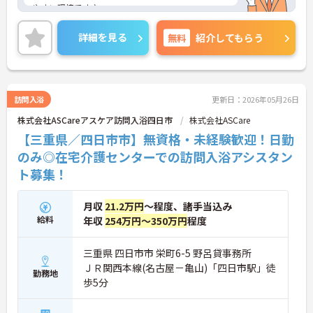
やすい環境です♪
ご興味ある方には、面接対策ポイントなど、さらに
詳細をお話しいたしますのでお気軽にご相談くださ
詳細を見る
無料
紹介してもらう
い。
訪問入浴
更新日：2026年05月26日
株式会社ASCareアスケア訪問入浴四日市
株式会社ASCare
【三重県／四日市市】無資格・未経験歓迎！日勤
のみ◎在宅介護センターでの訪問入浴アシスタン
ト募集！
月収
21.2万円
～程度、諸手当込み
給料
年収
254万円～350万円
程度
三重県 四日市市 栄町6-5 野呂貸事務所
ＪＲ関西本線(名古屋－亀山)「四日市駅」徒
勤務地
歩5分