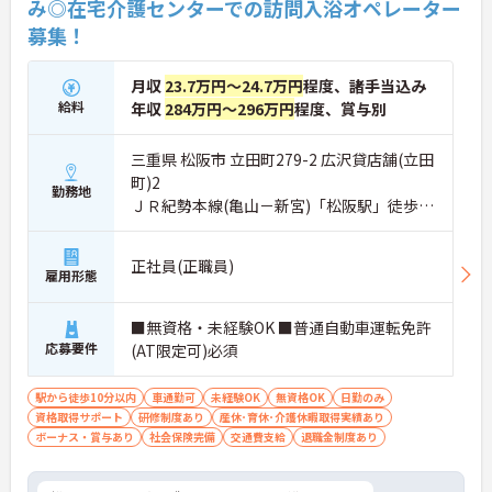
み◎在宅介護センターでの訪問入浴オペレーター
募集！
月収
23.7万円～24.7万円
程度、諸手当込み
給料
年収
284万円～296万円
程度、賞与別
三重県 松阪市 立田町279-2 広沢貸店舗(立田
町)2
勤務地
ＪＲ紀勢本線(亀山－新宮)「松阪駅」徒歩8
分
正社員(正職員)
雇用形態
■無資格・未経験OK ■普通自動車運転免許
応募要件
(AT限定可)必須
駅から徒歩10分以内
車通勤可
未経験OK
無資格OK
日勤のみ
資格取得サポート
研修制度あり
産休･育休･介護休暇取得実績あり
ボーナス・賞与あり
社会保険完備
交通費支給
退職金制度あり