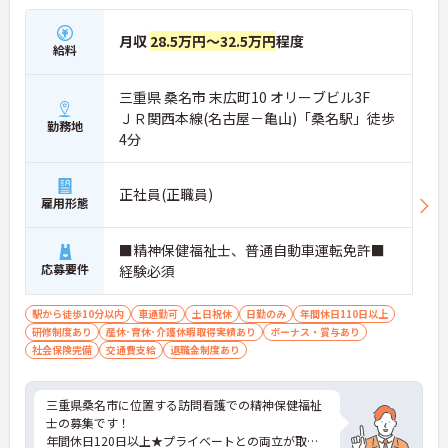
月収
28.5万円～32.5万円
程度
給料
三重県 桑名市 末広町10 オリーブビル3F
ＪＲ関西本線(名古屋－亀山)「桑名駅」徒歩
勤務地
4分
正社員(正職員)
雇用形態
■精神保健福祉士、普通自動車運転免許■
応募要件
経験必須
駅から徒歩10分以内
車通勤可
土日祝休
日勤のみ
年間休日110日以上
研修制度あり
産休･育休･介護休暇取得実績あり
ボーナス・賞与あり
社会保険完備
交通費支給
退職金制度あり
三重県桑名市に位置する訪問看護での精神保健福祉
士の募集です！
年間休日120日以上★プライベートとの両立が取り