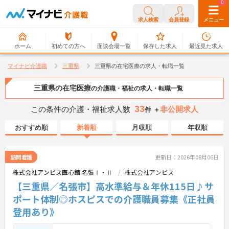
0
0
求人検索
会員登録
メニュー
ホーム
初めての方へ
面談会場一覧
保存した求人
最近見た求人
マイナビ介護職
三重県
三重県の在宅医療の求人・転職一覧
三重県の在宅医療
の介護職・福祉の求人・転職一覧
33
この条件の介護・福祉求人数
非公開求人
件 ＋
おすすめ順
新着順
月収順
年収順
訪問看護
更新日：2026年08月06日
株式会社アンビス医心館 名張Ⅰ・Ⅱ
株式会社アンビス
【三重県／名張市】高水準給与＆年休115日♪サ
ポート体制◎ホスピスでの介護職員募集《正社員
登用あり》