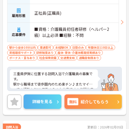
正社員(正職員)
雇用形態
■資格：介護職員初任者研修（ヘルパー2
応募要件
級）以上必須 ■経験：不問
駅から徒歩10分以内
車通勤可
未経験OK
日勤のみ
年間休日110日以上
資格取得サポート
研修制度あり
産休･育休･介護休暇取得実績あり
ボーナス・賞与あり
社会保険完備
交通費支給
退職金制度あり
三重県伊賀に位置する訪問入浴で介護職員の募集で
す。
駅から職場まで徒歩圏内のため楽チン♪またマイカ
ーでの通勤もOK！日勤のみのお仕事です！年間休日
111日もあるためプライベートとの両立を目指す方
におすすめの環境です◎現場経験のない方でもチャ
詳細を見る
無料
紹介してもらう
レンジできる職場で、しっかりとしたフォロー体制
で、経験に関わらず安心してスタートできます。
こちらの求人にご興味がございましたら面接のポイ
ントもお伝えしますので是非ご応募お待ちしており
ます。
訪問入浴
更新日：2026年02月05日