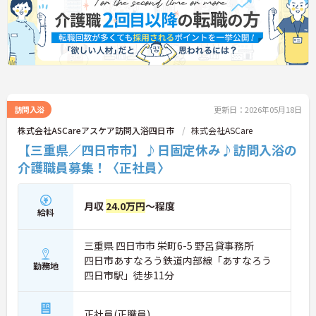
訪問入浴
更新日：2026年05月18日
株式会社ASCareアスケア訪問入浴四日市
株式会社ASCare
【三重県／四日市市】♪日固定休み♪訪問入浴の
介護職員募集！〈正社員〉
月収
24.0万円
～程度
給料
三重県 四日市市 栄町6-5 野呂貸事務所
四日市あすなろう鉄道内部線「あすなろう
勤務地
四日市駅」徒歩11分
正社員(正職員)