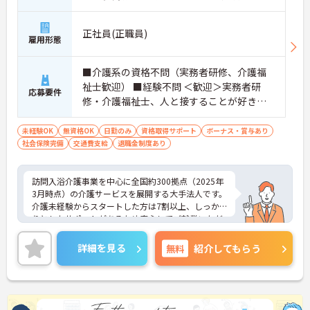
正社員(正職員)
雇用形態
■介護系の資格不問（実務者研修、介護福
祉士歓迎） ■経験不問 ＜歓迎＞実務者研
応募要件
修・介護福祉士、人と接することが好きな
方、チームワークを重視する人
未経験OK
無資格OK
日勤のみ
資格取得サポート
ボーナス・賞与あり
社会保険完備
交通費支給
退職金制度あり
訪問入浴介護事業を中心に全国約300拠点（2025年
3月時点）の介護サービスを展開する大手法人です。
介護未経験からスタートした方は7割以上、しっか
りとしたサポートがあるため安心してご就業いただ
けます。お風呂に入れなくて困っている方に、手を
差し伸べてあげられるとてもやりがいのあるお仕事
詳細を見る
無料
紹介してもらう
です。ご興味ある方には、面接対策ポイントなど、
さらに詳細をお話しいたしますのでお気軽にご相談
ください！