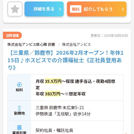
す♪ご興味のある方は面接ポイントをお伝えします
ので、お気軽にご連絡ください！
詳細を見る
無料
紹介してもらう
訪問看護
更新日：2026年08月06日
株式会社アンビス医心館 鈴鹿
株式会社アンビス
【三重県／鈴鹿市】2026年2月オープン！年休1
15日♪ホスピスでの介護福祉士《正社員登用あ
り》
月収
35.5万円
～程度 諸手当込・夜勤4回想
定
給料
年収
383万円
～※想定年収
三重県 鈴鹿市 末広東5-21
勤務地
伊勢鉄道「玉垣駅」徒歩14分
契約社員・嘱託社員
雇用形態