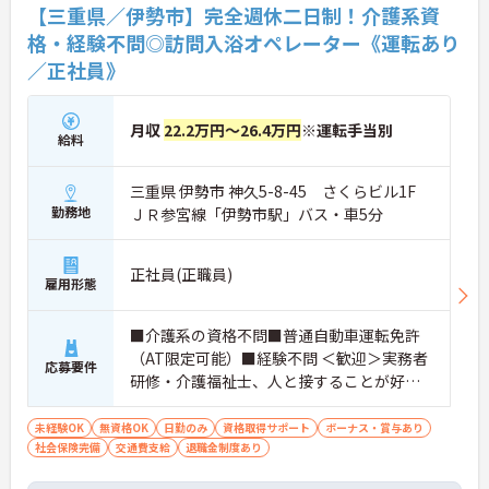
【三重県／伊勢市】完全週休二日制！介護系資
格・経験不問◎訪問入浴オペレーター《運転あり
／正社員》
月収
22.2万円～26.4万円
※運転手当別
給料
三重県 伊勢市 神久5-8-45 さくらビル1F
勤務地
ＪＲ参宮線「伊勢市駅」バス・車5分
正社員(正職員)
雇用形態
■介護系の資格不問■普通自動車運転免許
（AT限定可能）■経験不問 ＜歓迎＞実務者
応募要件
研修・介護福祉士、人と接することが好き
な方、チームワークを重視する人
未経験OK
無資格OK
日勤のみ
資格取得サポート
ボーナス・賞与あり
社会保険完備
交通費支給
退職金制度あり