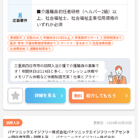
■介護職員初任者研修（ヘルパー2級）以
上、社会福祉士、社会福祉主事任用資格の
応募要件
いずれか必須
車通勤可
日勤のみ
年間休日110日以上
資格取得サポート
研修制度あり
産休･育休･介護休暇取得実績あり
ボーナス・賞与あり
社会保険完備
交通費支給
退職金制度あり
三重県四日市市の訪問入浴介護で介護職員の募集で
す！年間休日は114日と多く、リフレッシュ休暇や
メモリアル休暇など休暇制度充実！仕事とプライベ
ートを両立しやすい職場です◎また、退職金制度や
団体保険割引制度、保養所など福利厚生も充実して
おり、安心して長く働きやすい環境が整っています
詳細を見る
無料
紹介してもらう
♪ご興味のある方は面接ポイントをお伝えしますの
で、お気軽にご連絡ください！
訪問入浴
更新日：2026年02月05日
パナソニックエイジフリー株式会社パナソニックエイジフリーケアセンタ
ー四日市芝田・訪問入浴
パナソニックエイジフリー株式会社