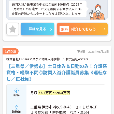
訪問入浴介護事業を中心に全国約300拠点（2025年
3月時点）の介護サービスを展開する大手法人です。
介護未経験からスタートした方は7割以上、しっか
りとしたサポートがあるため安心してご就業いただ
けます。お風呂に入れなくて困っている方に、手を
差し伸べてあげられるとてもやりがいのあるお仕事
詳細を見る
無料
紹介してもらう
です。ご興味ある方には、面接対策ポイントなど、
さらに詳細をお話しいたしますのでお気軽にご相談
ください！
訪問入浴
更新日：2026年05月18日
株式会社ASCareアスケア訪問入浴伊勢
株式会社ASCare
【三重県／伊勢市】土日休み＆日勤のみ！介護系
資格・経験不問◎訪問入浴介護職員募集《運転な
し／正社員》
月収
22.2万円～26.4万円
給料
三重県 伊勢市 神久5-8-45 さくらビル1F
勤務地
ＪＲ参宮線「伊勢市駅」バス・車5分