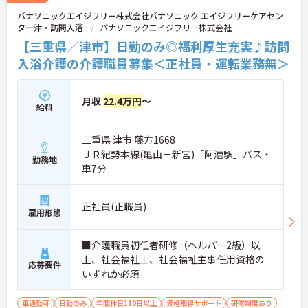
パナソニックエイジフリー株式会社パナソニック エイジフリーケアセン
ター津・訪問入浴
パナソニックエイジフリー株式会社
【三重県／津市】日勤のみ◎福利厚生充実♪訪問
入浴介護の介護職員募集＜正社員・運転業務無＞
月収
22.4万円
～
給料
三重県 津市 藤方1668
ＪＲ紀勢本線(亀山－新宮)「阿漕駅」バス・
勤務地
車7分
正社員(正職員)
雇用形態
■介護職員初任者研修（ヘルパー2級）以
上、社会福祉士、社会福祉主事任用資格の
応募要件
いずれか必須
車通勤可
日勤のみ
年間休日110日以上
資格取得サポート
研修制度あり