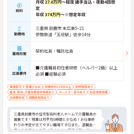
月収
27.0万円
～程度 諸手当込・夜勤4回想
の対応や専門的な医療処置は看護師が担当するため
定
負担が減ります
給料
年収
374万円
～※想定年収
・介護スタッフと看護スタッフの比率が1対1で相談
しやすく、初任者研修や実務者研修からでも着実に
専門性を高められます
三重県 鈴鹿市 末広東5-21
＜残業月7時間以下で身体の負担を軽減！＞
勤務地
伊勢鉄道「玉垣駅」徒歩14分
・常勤で働くスタッフの比率が90パーセント以上と
高く、急なシフト変更や無理な長時間勤務が発生し
にくい人員体制です
契約社員・嘱託社員
・訪問スケジュールに沿って施設内でのケアを行う
雇用形態
ため、月平均の残業時間は5時間から7時間程度とか
なり少なめに抑えられます
■介護職員初任者研修（ヘルパー2級）以上
・夜勤明けの翌日は原則としてお休みとなるシフト
応募要件
必須 ■経験必須
編成が組まれており、しっかりと休息を取りながら
長期的な就業が可能です
＜評価制度でキャリアアップ＞
車通勤可
残業少なめ
年間休日110日以上
研修制度あり
・介護福祉士や初任者研修などの資格や実務経験、
産休･育休･介護休暇取得実績あり
ボーナス・賞与あり
社会保険完備
夜勤回数がしっかりと給与に反映されるためモチベ
交通費支給
退職金制度あり
ーションを維持できます
・年次を問わずリーダーや主任などのマネジメント
職へ昇格する事例も多数あり、腰を据えて長期的な
三重県鈴鹿市の住宅型有料老人ホームで介護職員の
キャリア形成が可能です
募集です！残業は月平均5時間と少なめ！お仕事終
わりの予定が立てやすい職場です◎また、退職金制
度ありで安心して長く働きやすい環境が整っていま