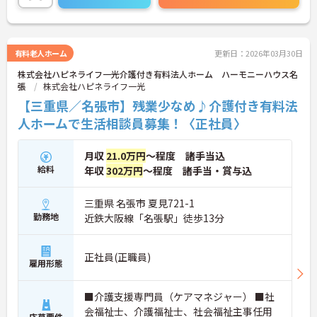
有料老人ホーム
更新日：2026年03月30日
株式会社ハピネライフ一光介護付き有料法人ホーム ハーモニーハウス名
張
株式会社ハピネライフ一光
【三重県／名張市】残業少なめ♪介護付き有料法
人ホームで生活相談員募集！〈正社員〉
月収
21.0万円
～程度 諸手当込
給料
年収
302万円
～程度 諸手当・賞与込
三重県 名張市 夏見721-1
勤務地
近鉄大阪線「名張駅」徒歩13分
正社員(正職員)
雇用形態
■介護支援専門員（ケアマネジャー） ■社
会福祉士、介護福祉士、社会福祉主事任用
応募要件