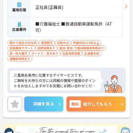
正社員(正職員)
雇用形態
■介護福祉士 ■普通自動車運転免許（AT
応募要件
可）
駅から徒歩10分以内
車通勤可
日勤のみ
年間休日110日以上
資格取得サポート
研修制度あり
産休･育休･介護休暇取得実績あり
夏～秋入職可
ボーナス・賞与あり
社会保険完備
交通費支給
退職金制度あり
三重県名張市に位置するデイサービスです。
ご興味をお持ちの方には詳細の情報や面接のポイン
トをお伝えしますのでお気軽にお問い合わせくださ
いませ。
詳細を見る
無料
紹介してもらう