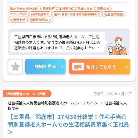
駅から徒歩10分以内
車通勤可
未経験OK
残業少なめ
日勤のみ
ブランクOK
研修制度あり
産休･育休･介護休暇取得実績あり
社会保険完備
交通費支給
退職金制度あり
三重県四日市市にある特別用語老人ホームにて生活
相談員の求人です。賞与の過去実績は4.5ヶ月以上◎
退職金の制度もありますので、長く就業されたい方
にもオススメの求人です。
職員間も仲が良く、非常にアットホームな環境で
す。ご興味をお持ちの方には詳細の情報や面接のポ
詳細を見る
無料
紹介してもらう
イントをお伝えしますのでお気軽にお問い合わせく
ださいませ。
特別養護老人ホーム（特養）
更新日：2026年05月26日
社会福祉法人博愛会特別養護老人ホーム ルーエハイム
社会福祉法人
博愛会
【三重県／鈴鹿市】17時30分終業！住宅手当◎
特別養護老人ホームでの生活相談員募集＜正社員
＞