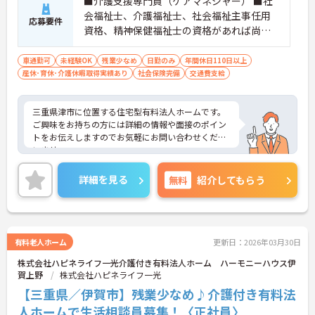
■介護支援専門員（ケアマネジャー） ■社
会福祉士、介護福祉士、社会福祉主事任用
応募要件
資格、精神保健福祉士の資格があれば尚可
■普通自動車免許 ■学歴不問 ■PC基本操作
（文字入力程度）
車通勤可
未経験OK
残業少なめ
日勤のみ
年間休日110日以上
産休･育休･介護休暇取得実績あり
社会保険完備
交通費支給
三重県津市に位置する住宅型有料法人ホームです。
ご興味をお持ちの方には詳細の情報や面接のポイン
トをお伝えしますのでお気軽にお問い合わせくださ
いませ。
詳細を見る
無料
紹介してもらう
有料老人ホーム
更新日：2026年03月30日
株式会社ハピネライフ一光介護付き有料法人ホーム ハーモニーハウス伊
賀上野
株式会社ハピネライフ一光
【三重県／伊賀市】残業少なめ♪介護付き有料法
人ホームで生活相談員募集！〈正社員〉