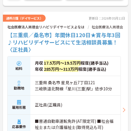
ご興味ある方は面接ポイントをお伝えしますので、
お気軽にご連絡ください。
通所介護（デイサービス）
更新日：2026年05月11日
社会医療法人尚徳会リハビリデイサービスよなは
社会医療法人尚徳会
【三重県／桑名市】年間休日120日★賞与年3回
♪リハビリデイサービスにて生活相談員募集！
〈正社員〉
月収
17.5万円～19.5万円
程度(諸手当込)
給料
年収
285万円～313万円
程度(諸手当込)
三重県 桑名市 星見ヶ丘7丁目121
勤務地
三岐鉄道北勢線「星川(三重)駅」徒歩10分
正社員(正職員)
雇用形態
■普通自動車運転免許(AT限定可) ■社会福
応募要件
祉士または介護福祉士(取得見込も可)