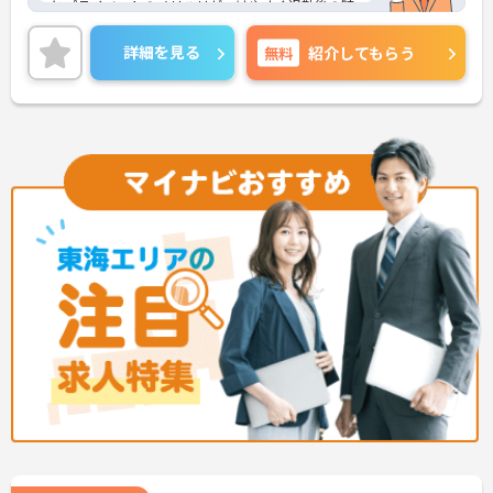
とプライベートのメリハリがつけやすく退勤後の時
間も充実させることができます◎住宅手当や扶養手
当があり、生活に嬉しい制度も整っております♪
詳細を見る
無料
紹介してもらう
ご興味のある方は、面接のポイントをお伝えします
のでお気軽にご連絡ください！