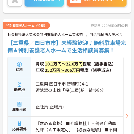
ご興味のある方はご面接のポイントお伝えしますの
でご気軽にお問合せください。
特別養護老人ホーム（特養）
更新日：2026年06月02日
社会福祉法人英水会特別養護老人ホーム英水苑
社会福祉法人英水会
【三重県／四日市市】未経験歓迎♪無料駐車場完
備★特別養護老人ホームで生活相談員募集！
月収
18.1万円～22.0万円
程度（諸手当込）
給料
年収
252万円～306万円
程度（諸手当込）
三重県 四日市市 智積町34-1
勤務地
近鉄湯の山線「桜(三重)駅」徒歩8分
正社員(正職員)
雇用形態
【求める資格】 ■介護福祉士・普通自動車
応募要件
免許（ＡＴ限定可） 【必要な経験】 ■不問