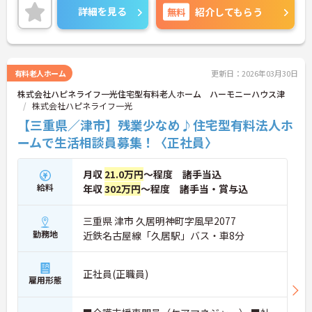
詳細を見る
無料
紹介してもらう
有料老人ホーム
更新日：2026年03月30日
株式会社ハピネライフ一光住宅型有料老人ホーム ハーモニーハウス津
株式会社ハピネライフ一光
【三重県／津市】残業少なめ♪住宅型有料法人ホ
ームで生活相談員募集！〈正社員〉
月収
21.0万円
～程度 諸手当込
給料
年収
302万円
～程度 諸手当・賞与込
三重県 津市 久居明神町字風早2077
勤務地
近鉄名古屋線「久居駅」バス・車8分
正社員(正職員)
雇用形態