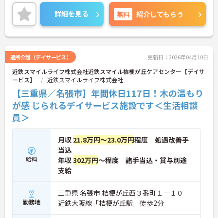
員やそのご家族の方々が安心・満足できるようにと
いう施設作り目指していらっしゃいます。男性も女
詳細を見る
無料
紹介してもらう
性も長く働ける職場です♪
興味のある方は是非ご応募ください。
通所介護（デイサービス）
更新日：2026年04月10日
近鉄スマイルライフ株式会社近鉄スマイル桔梗が丘ケアセンター【デイサ
ービス】
近鉄スマイルライフ株式会社
【三重県／名張市】年間休日117日！木の温もり
が感 じられるデイサービス施設です＜生活相談
員＞
月収
21.8万円～23.0万円
程度 処遇改善手
当込
給料
年収
302万円
～程度 諸手当込・賞与別途
支給
三重県 名張市 桔梗が丘西３番町１－１０
勤務地
近鉄大阪線「桔梗が丘駅」徒歩2分