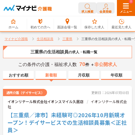
0
0
求人検索
会員登録
メニュー
ホーム
初めての方へ
面談会場一覧
保存した求人
最近見た求人
マイナビ介護職
生活相談員
三重県
三重県の生活相談員の求人・転職一
三重県の生活相談員
の求人・転職一覧
70
この条件の介護・福祉求人数
非公開求人
件 ＋
おすすめ順
新着順
月収順
年収順
通所介護（デイサービス）
更新日：2026年07月03日
イオンリテール株式会社イオンスマイル久居店
イオンリテール株式会
社
【三重県／津市】未経験可◎2026年10月新規オ
ープン！デイサービスでの生活相談員募集＜正社
員＞