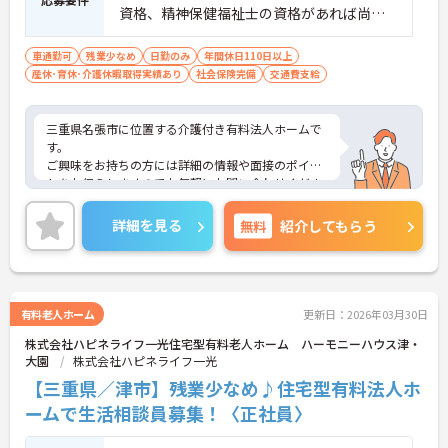
資格、精神保健福祉士の資格があれば尚可
■普通自動車免許 ■学歴不問 ■PC基本操作
（文字入力程度）
車通勤可
残業少なめ
日勤のみ
年間休日110日以上
産休･育休･介護休暇取得実績あり
社会保険完備
交通費支給
三重県名張市に位置する介護付き有料法人ホームで
す。
ご興味をお持ちの方には詳細の情報や面接のポイン
トをお伝えしますのでお気軽にお問い合わせくださ
いませ。
詳細を見る
無料
紹介してもらう
有料老人ホーム
更新日：2026年03月30日
株式会社ハピネライフ一光住宅型有料老人ホーム ハーモニーハウス津・
大園
株式会社ハピネライフ一光
【三重県／津市】残業少なめ♪住宅型有料法人ホ
ームで生活相談員募集！〈正社員〉