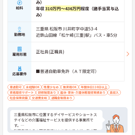
み）
給料
年収
310万円～436万円
程度（諸手当賞与込
み）
三重県 松阪市 川井町字中道53-4
勤務地
近鉄山田線「松ケ崎(三重)駅」バス・車5分
正社員(正職員)
雇用形態
■普通自動車免許（ＡＴ限定可）
応募要件
車通勤可
未経験OK
残業少なめ
無資格OK
年間休日110日以上
資格取得サポート
研修制度あり
産休･育休･介護休暇取得実績あり
高収入
社会保険完備
交通費支給
退職金制度あり
三重県松阪市に位置するデイサービスやショートス
テイなどの介護福祉サービスを提供する事業所で
す。
利用者様やその関係者様はもちろんですが、働く職