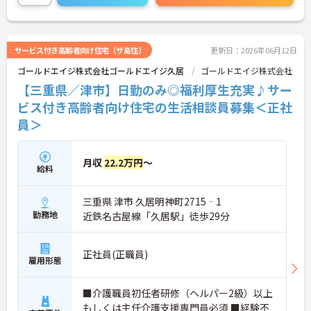
サービス付き高齢者向け住宅（サ高住）
更新日：2026年06月12日
ゴールドエイジ株式会社ゴールドエイジ久居
ゴールドエイジ株式会社
【三重県／津市】日勤のみ◎福利厚生充実♪サー
ビス付き高齢者向け住宅の生活相談員募集＜正社
員＞
月収
22.2万円
～
給料
三重県 津市 久居明神町2715‐1
勤務地
近鉄名古屋線「久居駅」徒歩29分
正社員(正職員)
雇用形態
■介護職員初任者研修（ヘルパー2級）以上
もしくは主任介護支援専門員必須 ■経験不