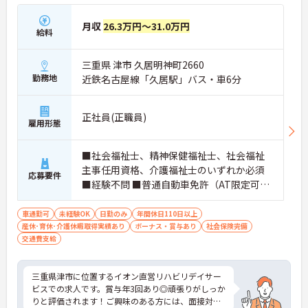
月収
26.3万円～31.0万円
給料
三重県 津市 久居明神町2660
勤務地
近鉄名古屋線「久居駅」バス・車6分
正社員(正職員)
雇用形態
■社会福祉士、精神保健福祉士、社会福祉
主事任用資格、介護福祉士のいずれか必須
応募要件
■経験不問 ■普通自動車免許（AT限定可）
あれば尚可
車通勤可
未経験OK
日勤のみ
年間休日110日以上
産休･育休･介護休暇取得実績あり
ボーナス・賞与あり
社会保険完備
交通費支給
三重県津市に位置するイオン直営リハビリデイサー
ビスでの求人です。賞与年3回あり◎頑張りがしっか
りと評価されます！ご興味のある方には、面接対策