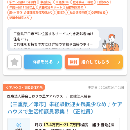
駅から徒歩10分以内
車通勤可
未経験OK
住宅手当・補助
日勤のみ
年間休日110日以上
資格取得サポート
研修制度あり
産休･育休･介護休暇取得実績あり
高収入
社会保険完備
交通費支給
退職金制度あり
三重県四日市市に位置するサービス付き高齢者向け
住宅です。
ご興味をお持ちの方には詳細の情報や面接のポイン
トをお伝えしますのでお気軽にお問い合わせくださ
いませ。
詳細を見る
無料
紹介してもらう
ケアハウス・高齢者住宅他
更新日：2026年04月01日
医療法人碧会しおりの里ケアハウス
医療法人碧会
【三重県／津市】未経験歓迎★残業少なめ♪ケア
ハウスで生活相談員募集！〈正社員〉
月収
17.4万円～21.7万円
程度 諸手当込(扶
給料