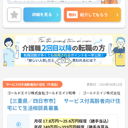
ポイントなど、さらに詳細をご案内しますのでお気
軽にご相談ください！
詳細を見る
無料
紹介してもらう
サービス付き高齢者向け住宅（サ高住）
更新日：2026年06月12日
ゴールドエイジ株式会社ゴールドエイジ松寺
ゴールドエイジ株式会社
【三重県／四日市市】 サービス付高齢者向け住
宅にて生活相談員募集
月収
17.8万円～25.6万円
程度（諸手当込）
年収
249万円～359万円
程度（諸手当賞与