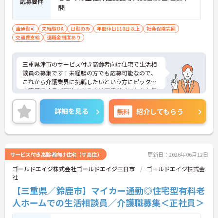
応募要件
問
車通勤可
未経験OK
日勤のみ
年間休日110日以上
社会保険完備
交通費支給
退職金制度あり
三重県津市のサービス付き高齢者向け住宅で生活相
談員の募集です！未経験の方でも応募可能なので、
これから介護業界に挑戦したいという方にピッタリ
の職場です◎ご興味のある方は面接ポイントをお伝
えしますので、お気軽にご連絡ください！
詳細を見る
無料
紹介してもらう
サービス付き高齢者向け住宅（サ高住）
更新日：2026年06月12日
ゴールドエイジ株式会社ゴールドエイジ三日市
ゴールドエイジ株式会
社
【三重県／鈴鹿市】マイカー通勤◎住宅型有料老
人ホームでの生活相談員／介護職募集＜正社員＞