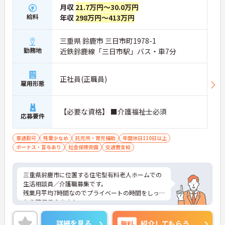
月収
21.7万円～30.0万円
給料
年収
298万円～413万円
三重県 鈴鹿市 三日市町1978-1
勤務地
近鉄鈴鹿線「三日市駅」バス・車7分
正社員(正職員)
雇用形態
【必要な資格】 ■介護福祉士必須
応募要件
車通勤可
残業少なめ
託児所・育児補助
年間休日110日以上
ボーナス・賞与あり
社会保険完備
交通費支給
三重県鈴鹿市に位置する住宅型有料老人ホームでの
生活相談員／介護職募集です。
残業月平均7時間なのでプライベートの時間をしっ
かり確保できます！
事業所内の託児所が利用可能なのでお子様がいる方
でも安心して就業できるところが嬉しいポイント♪
詳細を見る
無料
紹介してもらう