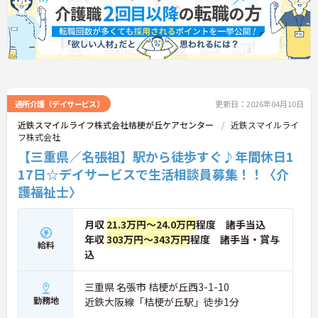
通所介護（デイサービス）
更新日：2026年04月10日
近鉄スマイルライフ株式会社桔梗が丘ケアセンター
近鉄スマイルライ
フ株式会社
【三重県／名張祖】駅から徒歩すぐ♪年間休日1
17日☆デイサービスで生活相談員募集！！〈介
護福祉士〉
月収
21.3万円～24.0万円
程度 諸手当込
年収
303万円～343万円
程度 諸手当・賞与
給料
込
三重県 名張市 桔梗が丘西3-1-10
勤務地
近鉄大阪線「桔梗が丘駅」徒歩1分