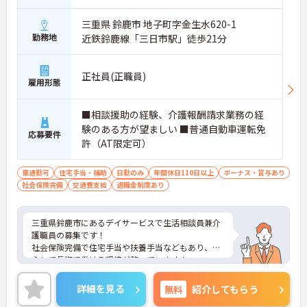
三重県 鈴鹿市 地子町字金生水620-1
勤務地
近鉄鈴鹿線「三日市駅」徒歩21分
正社員(正職員)
雇用形態
■相談援助の経験、介護報酬請求業務の経
験のある方が望ましい ■普通自動車運転免
応募要件
許（AT限定可）
車通勤可
住宅手当・補助
日勤のみ
年間休日110日以上
ボーナス・賞与あり
社会保険完備
交通費支給
退職金制度あり
三重県鈴鹿市にあるデイサービスで生活相談員兼介
護職員の募集です！
社会保険完備で住宅手当や扶養手当などもあり、安
心して長期で働ける環境が整っています！
また、昇給と計4.20ヵ月分の賞与実績があり、あな
たの頑張りがしっかり評価され、やりがいを持って
詳細を見る
無料
紹介してもらう
お仕事ができます！