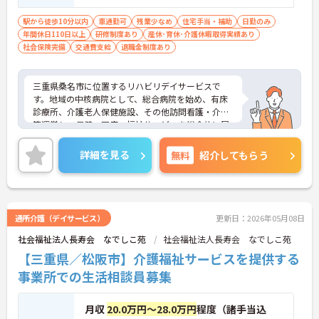
駅から徒歩10分以内
車通勤可
残業少なめ
住宅手当・補助
日勤のみ
年間休日110日以上
研修制度あり
産休･育休･介護休暇取得実績あり
社会保険完備
交通費支給
退職金制度あり
三重県桑名市に位置するリハビリデイサービスで
す。地域の中核病院として、総合病院を始め、有床
診療所、介護老人保健施設、その他訪問看護・介護
等運営し、保健・医療・福祉サービスを総合的に展
開しております。
最寄駅から徒歩10分と好立地です。また、マイカー
詳細を見る
無料
紹介してもらう
通勤が可能なため、通勤にとても便利です。
年間休日120日以上！！自分の時間を大切にしたい
方にぴったりです。日曜日が固定でお休みなので、
プライベートの予定が立てやすいです。
ご興味をお持ちの方には詳細の情報や面接のポイン
通所介護（デイサービス）
更新日：2026年05月08日
トをお伝えしますのでお気軽にお問い合わせくださ
社会福祉法人長寿会 なでしこ苑
社会福祉法人長寿会 なでしこ苑
いませ。
【三重県／松阪市】介護福祉サービスを提供する
事業所での生活相談員募集
月収
20.0万円～28.0万円
程度（諸手当込