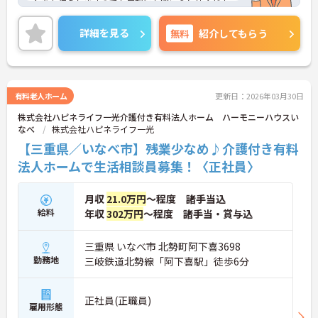
トをお伝えしますのでお気軽にお問い合わせくださ
いませ。
詳細を見る
無料
紹介してもらう
有料老人ホーム
更新日：2026年03月30日
株式会社ハピネライフ一光介護付き有料法人ホーム ハーモニーハウスい
なべ
株式会社ハピネライフ一光
【三重県／いなべ市】残業少なめ♪介護付き有料
法人ホームで生活相談員募集！〈正社員〉
月収
21.0万円
～程度 諸手当込
給料
年収
302万円
～程度 諸手当・賞与込
三重県 いなべ市 北勢町阿下喜3698
勤務地
三岐鉄道北勢線「阿下喜駅」徒歩6分
正社員(正職員)
雇用形態