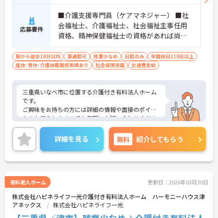
■介護支援専門員（ケアマネジャー） ■社
会福祉士、介護福祉士、社会福祉主事任用
応募要件
資格、精神保健福祉士の資格があれば尚可
■普通自動車免許 ■学歴不問 ■PC基本操作
（文字入力程度）
駅から徒歩10分以内
車通勤可
残業少なめ
日勤のみ
年間休日110日以上
産休･育休･介護休暇取得実績あり
社会保険完備
交通費支給
三重県いなべ市に位置する介護付き有料法人ホーム
です。
ご興味をお持ちの方には詳細の情報や面接のポイン
トをお伝えしますのでお気軽にお問い合わせくださ
いませ。
詳細を見る
無料
紹介してもらう
有料老人ホーム
更新日：2026年03月30日
株式会社ハピネライフ一光介護付き有料法人ホーム ハーモニーハウス津
アネックス
株式会社ハピネライフ一光