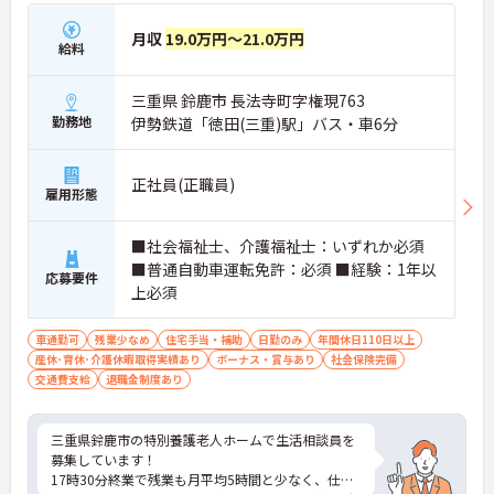
月収
19.0万円～21.0万円
給料
三重県 鈴鹿市 長法寺町字権現763
勤務地
伊勢鉄道「徳田(三重)駅」バス・車6分
正社員(正職員)
雇用形態
■社会福祉士、介護福祉士：いずれか必須
■普通自動車運転免許：必須 ■経験：1年以
応募要件
上必須
車通勤可
残業少なめ
住宅手当・補助
日勤のみ
年間休日110日以上
産休･育休･介護休暇取得実績あり
ボーナス・賞与あり
社会保険完備
交通費支給
退職金制度あり
三重県鈴鹿市の特別養護老人ホームで生活相談員を
募集しています！
17時30分終業で残業も月平均5時間と少なく、仕事