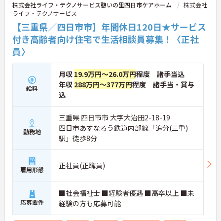
株式会社ライフ・テクノサービス憩いの里四日市ケアホーム
株式会社
ライフ・テクノサービス
【三重県／四日市市】年間休日120日★サービス
付き高齢者向け住宅で生活相談員募集！〈正社
員〉
月収
19.9万円～26.0万円
程度 諸手当込
年収
288万円～377万円
程度 諸手当・賞与
給料
込
三重県 四日市市 大字大治田2-18-19
四日市あすなろう鉄道内部線「追分(三重)
勤務地
駅」徒歩8分
正社員(正職員)
雇用形態
■社会福祉士 ■経験者優遇 ■高卒以上 ■未
応募要件
経験の方も応募可能