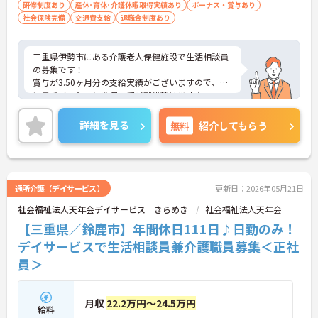
研修制度あり
産休･育休･介護休暇取得実績あり
ボーナス・賞与あり
社会保険完備
交通費支給
退職金制度あり
三重県伊勢市にある介護老人保健施設で生活相談員
の募集です！
賞与が3.50ヶ月分の支給実績がございますので、高
いモチベーションを保ってご就業頂けます♪
最寄駅から徒歩4分！マイカー通勤も可能なので毎
日の通勤も楽々です◎
詳細を見る
無料
紹介してもらう
ご興味のある方には、面接対策ポイントなど、さら
に詳細をお話しいたしますのでお気軽にご相談くだ
さい！
通所介護（デイサービス）
更新日：2026年05月21日
社会福祉法人天年会デイサービス きらめき
社会福祉法人天年会
【三重県／鈴鹿市】年間休日111日♪日勤のみ！
デイサービスで生活相談員兼介護職員募集＜正社
員＞
月収
22.2万円～24.5万円
給料