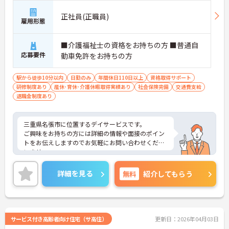
正社員(正職員)
雇用形態
■介護福祉士の資格をお持ちの方 ■普通自
応募要件
動車免許をお持ちの方
駅から徒歩10分以内
日勤のみ
年間休日110日以上
資格取得サポート
研修制度あり
産休･育休･介護休暇取得実績あり
社会保険完備
交通費支給
退職金制度あり
三重県名張市に位置するデイサービスです。
ご興味をお持ちの方には詳細の情報や面接のポイン
トをお伝えしますのでお気軽にお問い合わせくださ
いませ。
詳細を見る
無料
紹介してもらう
サービス付き高齢者向け住宅（サ高住）
更新日：2026年04月03日