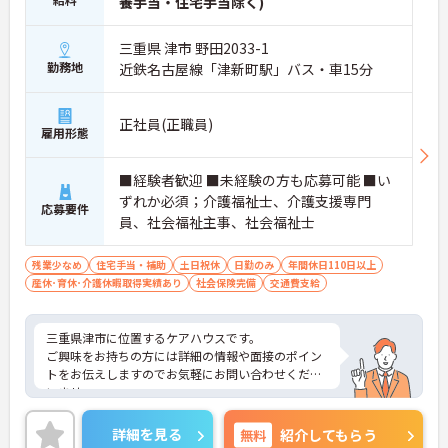
養手当・住宅手当除く)
三重県 津市 野田2033-1
勤務地
近鉄名古屋線「津新町駅」バス・車15分
正社員(正職員)
雇用形態
■経験者歓迎 ■未経験の方も応募可能 ■い
ずれか必須；介護福祉士、介護支援専門
応募要件
員、社会福祉主事、社会福祉士
残業少なめ
住宅手当・補助
土日祝休
日勤のみ
年間休日110日以上
産休･育休･介護休暇取得実績あり
社会保険完備
交通費支給
三重県津市に位置するケアハウスです。
ご興味をお持ちの方には詳細の情報や面接のポイン
トをお伝えしますのでお気軽にお問い合わせくださ
いませ。
詳細を見る
無料
紹介してもらう