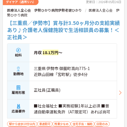
デイケア（通所リハ）
更新日：2026年05月26日
医療法人全心会 伊勢ひかり病院伊勢老健ひかり
医療法人全心会 伊
勢ひかり病院
【三重県／伊勢市】賞与計3.50ヶ月分の支給実績
あり♪介護老人保健施設で生活相談員の募集！＜
正社員＞
月収
18.1万円
～
給料
三重県 伊勢市 御薗町高向775-1
勤務地
近鉄山田線「宮町駅」徒歩4分
正社員(正職員)
雇用形態
■社会福祉士 ■実務経験1年以上必須 ■普
応募要件
通自動車運転免許（AT限定可）あれば尚可
駅から徒歩10分以内
車通勤可
残業少なめ
住宅手当・補助
日勤のみ