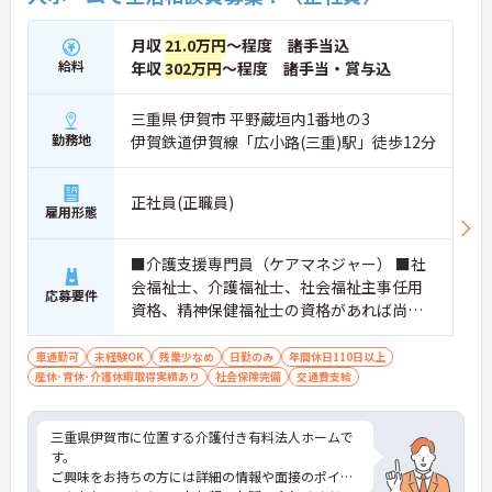
月収
21.0万円
～程度 諸手当込
給料
年収
302万円
～程度 諸手当・賞与込
三重県 伊賀市 平野蔵垣内1番地の3
勤務地
伊賀鉄道伊賀線「広小路(三重)駅」徒歩12分
正社員(正職員)
雇用形態
■介護支援専門員（ケアマネジャー） ■社
会福祉士、介護福祉士、社会福祉主事任用
応募要件
資格、精神保健福祉士の資格があれば尚可
■普通自動車免許 ■学歴不問 ■PC基本操作
（文字入力程度）
車通勤可
未経験OK
残業少なめ
日勤のみ
年間休日110日以上
産休･育休･介護休暇取得実績あり
社会保険完備
交通費支給
三重県伊賀市に位置する介護付き有料法人ホームで
す。
ご興味をお持ちの方には詳細の情報や面接のポイン