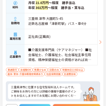
月収
21.0万円
～程度 諸手当込
給料
年収
302万円
～程度 諸手当・賞与込
三重県 津市 大園町5-45
勤務地
近鉄名古屋線「津新町駅」バス・車4分
正社員(正職員)
雇用形態
■介護支援専門員（ケアマネジャー） ■社
会福祉士、介護福祉士、社会福祉主事任用
応募要件
資格、精神保健福祉士の資格があれば尚可
■普通自動車免許 ■学歴不問 ■PC基本操作
（文字入力程度）
車通勤可
未経験OK
残業少なめ
日勤のみ
年間休日110日以上
産休･育休･介護休暇取得実績あり
社会保険完備
交通費支給
三重県津市に位置する住宅型有料法人ホームです。
ご興味をお持ちの方には詳細の情報や面接のポイン
トをお伝えしますのでお気軽にお問い合わせくださ
いませ。