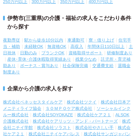
250万円以上
300万円以上
350万円以上
400万円以上
伊勢市(三重県)の介護・福祉の求人をこだわり条件
から探す
夜勤専従
駅から徒歩10分以内
車通勤可
寮・借り上げ
住宅手
当・補助
未経験OK
無資格OK
高収入
年間休日110日以上
土
日祝休
日勤のみ
ブランクOK
資格取得サポート
研修制度あり
産休･育休･介護休暇取得実績あり
残業少なめ
託児所・育児補
助あり
ボーナス・賞与あり
社会保険完備
交通費支給
退職金
制度あり
企業から介護の求人を探す
株式会社ベネッセスタイルケア
株式会社ツクイ
株式会社日本ア
メニティライフ協会
ＳＯＭＰＯケア株式会社
ソーシャルインク
ルー株式会社
株式会社SOYOKAZE
株式会社ケア２１
ALSOK
介護株式会社
株式会社ケアリッツ・アンド・パートナーズ
株式
会社ニチイ学館
株式会社ソラスト
株式会社やさしい手
株式会
社ケア２１
株式会社ニチイケアパレス
株式会社サンガジャパン