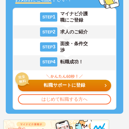
マイナビ介護
1
STEP
職にご登録
2
求人のご紹介
STEP
面接・条件交
3
STEP
渉
4
転職成功！
STEP
転職サポートに登録
はじめて転職する方へ