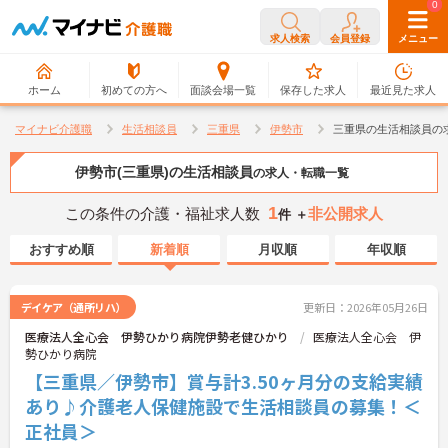
0
0
求人検索
会員登録
メニュー
ホーム
初めての方へ
面談会場一覧
保存した求人
最近見た求人
マイナビ介護職
生活相談員
三重県
伊勢市
三重県の生活相談員の
伊勢市(三重県)の生活相談員
の求人・転職一覧
1
この条件の介護・福祉求人数
非公開求人
件 ＋
おすすめ順
新着順
月収順
年収順
デイケア（通所リハ）
更新日：2026年05月26日
医療法人全心会 伊勢ひかり病院伊勢老健ひかり
医療法人全心会 伊
勢ひかり病院
【三重県／伊勢市】賞与計3.50ヶ月分の支給実績
あり♪介護老人保健施設で生活相談員の募集！＜
正社員＞