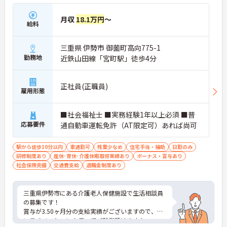
月収
18.1万円
～
給料
三重県 伊勢市 御薗町高向775-1
勤務地
近鉄山田線「宮町駅」徒歩4分
正社員(正職員)
雇用形態
■社会福祉士 ■実務経験1年以上必須 ■普
応募要件
通自動車運転免許（AT限定可）あれば尚可
駅から徒歩10分以内
車通勤可
残業少なめ
住宅手当・補助
日勤のみ
研修制度あり
産休･育休･介護休暇取得実績あり
ボーナス・賞与あり
社会保険完備
交通費支給
退職金制度あり
三重県伊勢市にある介護老人保健施設で生活相談員
の募集です！
賞与が3.50ヶ月分の支給実績がございますので、高
いモチベーションを保ってご就業頂けます♪