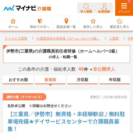
0
0
求人検索
会員登録
メニュー
ホーム
初めての方へ
面談会場一覧
保存した求人
最近見た求人
マイナビ介護職
介護職員初任者研修（ホームヘルパー2級）
三重県
伊
伊勢市(三重県)の介護職員初任者研修（ホームヘルパー2級）
の求人・転職一覧
46
この条件の介護・福祉求人数
非公開求人
件 ＋
おすすめ順
新着順
月収順
年収順
通所介護（デイサービス）
更新日：2026年08月04日
名称非公開 ※詳細はお問合せください
【三重県／伊勢市】無資格・未経験歓迎♪無料駐
車場完備★デイサービスセンターで介護職員募
集！