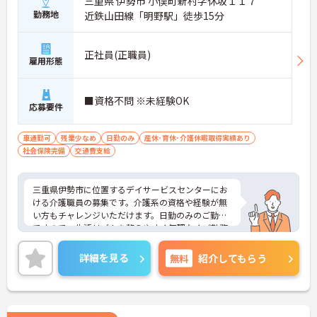
三重県 伊勢市 小俣町新村字休坂１１７
勤務地
近鉄山田線「明野駅」徒歩15分
正社員(正職員)
雇用形態
■資格不問 ※未経験OK
応募要件
車通勤可
残業少なめ
日勤のみ
産休･育休･介護休暇取得実績あり
社会保険完備
交通費支給
三重県伊勢市に位置するデイサービスセンターにお
ける介護職員の募集です。介護系の資格や経験が無
い方もチャレンジいただけます。日勤のみのご勤務
ですので、生活リズムを整えやすく無理なくご勤務
いただけます♪
ご興味のある方には、面接対策ポイントなど、さら
詳細を見る
無料
紹介してもらう
に詳細をお話しいたしますのでお気軽にご相談くだ
さい！