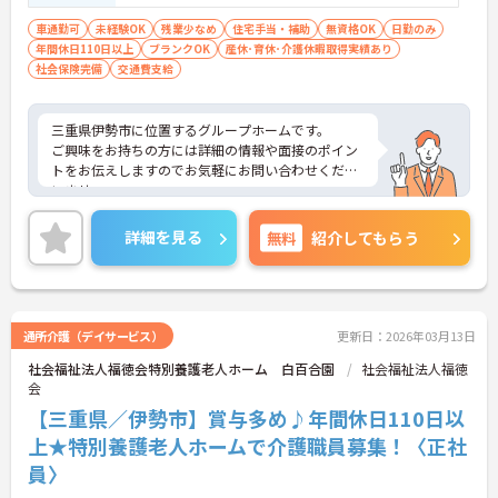
車通勤可
未経験OK
残業少なめ
住宅手当・補助
無資格OK
日勤のみ
年間休日110日以上
ブランクOK
産休･育休･介護休暇取得実績あり
社会保険完備
交通費支給
三重県伊勢市に位置するグループホームです。
ご興味をお持ちの方には詳細の情報や面接のポイン
トをお伝えしますのでお気軽にお問い合わせくださ
いませ。
詳細を見る
無料
紹介してもらう
通所介護（デイサービス）
更新日：2026年03月13日
社会福祉法人福徳会特別養護老人ホーム 白百合園
社会福祉法人福徳
会
【三重県／伊勢市】賞与多め♪年間休日110日以
上★特別養護老人ホームで介護職員募集！〈正社
員〉