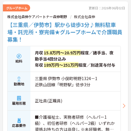
グループホーム
更新日：2026年06月02日
株式会社森伸ケアパートナー森伸明野
株式会社森伸
【三重県／伊勢市】駅から徒歩3分♪無料駐車
場・託児所・寮完備★グループホームで介護職員
募集！
月収
15.8万円～20.9万円
程度／諸手当、夜
勤手当4回分込み
給料
年収
189万円～251万円
程度／別途賞与付与
三重県 伊勢市 小俣町明野1324－1
勤務地
近鉄山田線「明野駅」徒歩3分
正社員(正職員)
雇用形態
■介護福祉士、実務者研修（ヘルパー1
級）、初任者研修（ヘルパー2級）いずれか
応募要件
資格お持ちの方は尚良し ※未経験者、無資