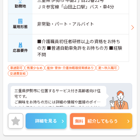
三重県 伊勢市 中島2丁目22番22号
勤務地
ＪＲ参宮線「山田上口駅」バス・車4分
非常勤・パート・アルバイト
雇用形態
■介護職員初任者研修以上の資格をお持ち
の方 ■普通自動車免許をお持ちの方 ■経験
応募要件
不問
車通勤可
残業少なめ
産休･育休･介護休暇取得実績あり
夏～秋入職可
交通費支給
三重県伊勢市に位置するサービス付き高齢者向け住
宅です。
ご興味をお持ちの方には詳細の情報や面接のポイン
トをお伝えしますのでお気軽にお問い合わせくださ
いませ。
詳細を見る
無料
紹介してもらう