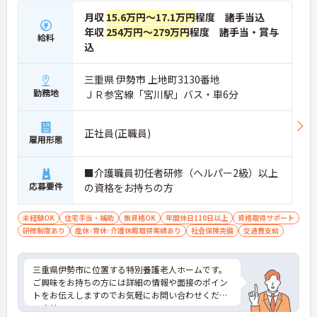
月収
15.6万円～17.1万円
程度 諸手当込
年収
254万円～279万円
程度 諸手当・賞与
給料
込
三重県 伊勢市 上地町3130番地
勤務地
ＪＲ参宮線「宮川駅」バス・車6分
正社員(正職員)
雇用形態
■介護職員初任者研修（ヘルパー2級）以上
応募要件
の資格をお持ちの方
未経験OK
住宅手当・補助
無資格OK
年間休日110日以上
資格取得サポート
研修制度あり
産休･育休･介護休暇取得実績あり
社会保険完備
交通費支給
三重県伊勢市に位置する特別養護老人ホームです。
ご興味をお持ちの方には詳細の情報や面接のポイン
トをお伝えしますのでお気軽にお問い合わせくださ
いませ。