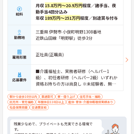
月収
15.8万円～20.9万円
程度／諸手当、夜
勤手当4回分込み
給料
年収
189万円～251万円
程度／別途賞与付与
三重県 伊勢市 小俣町明野1308番地
勤務地
近鉄山田線「明野駅」徒歩3分
正社員(正職員)
雇用形態
■介護福祉士、実務者研修（ヘルパー1
級）、初任者研修（ヘルパー2級）いずれか
応募要件
資格お持ちの方は尚良し ※未経験者、無資
格者応相談
駅から徒歩10分以内
車通勤可
寮・借り上げ
住宅手当・補助
託児所・育児補助
年間休日110日以上
産休･育休･介護休暇取得実績あり
社会保険完備
交通費支給
残業少なめで、プライベートも充実できる環境で
す。