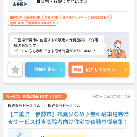
■資格・経験：あれば尚可
応募要件
車通勤可
未経験OK
無資格OK
資格取得サポート
研修制度あり
産休･育休･介護休暇取得実績あり
三重県伊勢市に位置する介護老人保健施設にて介護
職の募集です！
パートの方も参加できる研修制度があり、年4～5回
開催される施設内研修の参加や外部研修にも積極的
にご参加いただけますので、スキルアップや知識の
向上ができる環境です。
詳細を見る
無料
紹介してもらう
ご興味ある方には、面接対策ポイントなど、さらに
詳細をお話しいたしますのでお気軽にご相談くださ
い！
サービス付き高齢者向け住宅（サ高住）
更新日：2026年02月10日
株式会社ピースフル
株式会社ピースフル
【三重県／伊勢市】残業少なめ♪無料駐車場完備
★サービス付き高齢者向け住宅で夜勤専従募集！