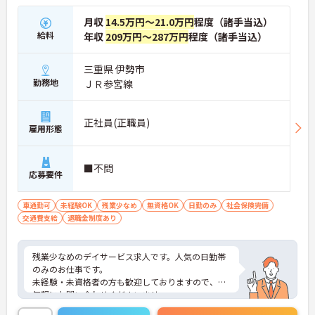
月収
14.5万円～21.0万円
程度（諸手当込）
給料
年収
209万円～287万円
程度（諸手当込）
三重県 伊勢市
勤務地
ＪＲ参宮線
正社員(正職員)
雇用形態
■不問
応募要件
車通勤可
未経験OK
残業少なめ
無資格OK
日勤のみ
社会保険完備
交通費支給
退職金制度あり
残業少なめのデイサービス求人です。人気の日勤帯
のみのお仕事です。
未経験・未資格者の方も歓迎しておりますので、お
気軽にお問い合わせくださいませ。