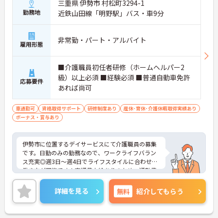
三重県 伊勢市 村松町3294-1
勤務地
近鉄山田線「明野駅」バス・車9分
非常勤・パート・アルバイト
雇用形態
■介護職員初任者研修（ホームヘルパー2
級）以上必須 ■経験必須 ■普通自動車免許
応募要件
あれば尚可
車通勤可
資格取得サポート
研修制度あり
産休･育休･介護休暇取得実績あり
ボーナス・賞与あり
伊勢市に位置するデイサービスにて介護職員の募集
です。日勤のみの勤務なので、ワークライフバラン
ス充実◎週3日～週4日でライフスタイルに合わせた
働き方が可能です！交通費支給ありのため、通勤費
用の自己負担交通費代の心配は不要です♪お持ちの
業務経験や資格をぜひ職場で活かしてみませんか？
詳細を見る
無料
紹介してもらう
ご興味ある方は面接ポイントをお伝えしますので、
お気軽にご連絡ください。