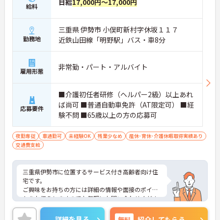
日給
17,000円～17,000円
給料
三重県 伊勢市 小俣町新村字休坂１１７
勤務地
近鉄山田線「明野駅」バス・車8分
非常勤・パート・アルバイト
雇用形態
■介護初任者研修（ヘルパー2級）以上あれ
ば尚可 ■普通自動車免許（AT限定可） ■経
応募要件
験不問 ■65歳以上の方の応募可
夜勤専従
車通勤可
未経験OK
残業少なめ
産休･育休･介護休暇取得実績あり
交通費支給
三重県伊勢市に位置するサービス付き高齢者向け住
宅です。
ご興味をお持ちの方には詳細の情報や面接のポイン
トをお伝えしますのでお気軽にお問い合わせくださ
いませ。
詳細を見る
無料
紹介してもらう