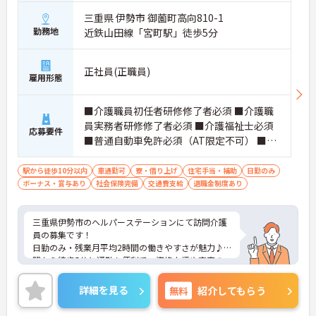
三重県 伊勢市 御薗町高向810-1
勤務地
近鉄山田線「宮町駅」徒歩5分
正社員(正職員)
雇用形態
■介護職員初任者研修修了者必須 ■介護職
員実務者研修修了者必須 ■介護福祉士必須
応募要件
■普通自動車免許必須（AT限定不可） ■経
験不問
駅から徒歩10分以内
車通勤可
寮・借り上げ
住宅手当・補助
日勤のみ
ボーナス・賞与あり
社会保険完備
交通費支給
退職金制度あり
三重県伊勢市のヘルパーステーションにて訪問介護
員の募集です！
日勤のみ・残業月平均2時間の働きやすさが魅力♪
駅から徒歩5分と通勤も便利で、資格支援や充実の
福利厚生制度も整っています。24時間対応の直営保
育園の利用も可能です。
詳細を見る
無料
紹介してもらう
ご興味がある方は、ご面接のポイントをお伝えしま
すので、お気軽にお問い合わせください。