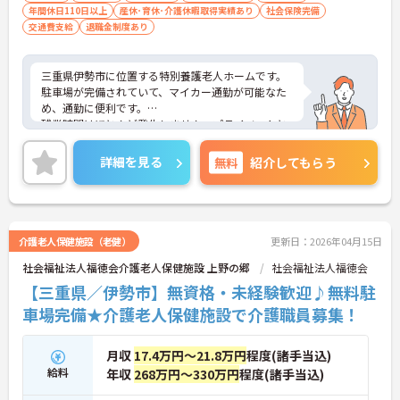
年間休日110日以上
産休･育休･介護休暇取得実績あり
社会保険完備
交通費支給
退職金制度あり
三重県伊勢市に位置する特別養護老人ホームです。
駐車場が完備されていて、マイカー通勤が可能なた
め、通勤に便利です。
残業時間はほとんど発生しません。プライベートと
メリハリをつけて勤務できます。
ご興味をお持ちの方には、詳細の情報や面接のポイ
詳細を見る
無料
紹介してもらう
ントをお伝えしますのでお気軽にお問い合わせくだ
さい。
介護老人保健施設（老健）
更新日：2026年04月15日
社会福祉法人福徳会介護老人保健施設 上野の郷
社会福祉法人福徳会
【三重県／伊勢市】無資格・未経験歓迎♪無料駐
車場完備★介護老人保健施設で介護職員募集！
月収
17.4万円～21.8万円
程度(諸手当込)
給料
年収
268万円～330万円
程度(諸手当込)