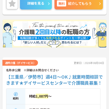
詳細を見る
無料
紹介してもらう
通所介護（デイサービス）
更新日：2026年08月04日
名称非公開 ※詳細はお問合せください
【三重県／伊勢市】週4日～OK♪就業時間相談で
きます★デイサービスセンターで介護職員募集！
時給
1,087円
～
給料