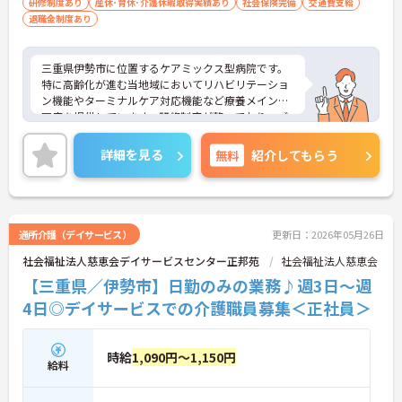
研修制度あり
産休･育休･介護休暇取得実績あり
社会保険完備
交通費支給
退職金制度あり
三重県伊勢市に位置するケアミックス型病院です。
特に高齢化が進む当地域においてリハビリテーショ
ン機能やターミナルケア対応機能など療養メインの
医療を提供しています。研修制度が整っており、ブ
ランクのある方や経験の浅い方も丁寧な指導を受け
られるので安心してお仕事を始められます。最寄駅
詳細を見る
無料
紹介してもらう
から徒歩10分圏内と駅から近く通勤も便利です。
ご興味ある方には、面接対策ポイントなど、さらに
詳細をお話しいたしますのでお気軽にご相談くださ
い。
通所介護（デイサービス）
更新日：2026年05月26日
社会福祉法人慈恵会デイサービスセンター正邦苑
社会福祉法人慈恵会
【三重県／伊勢市】日勤のみの業務♪週3日～週
4日◎デイサービスでの介護職員募集＜正社員＞
時給
1,090円～1,150円
給料