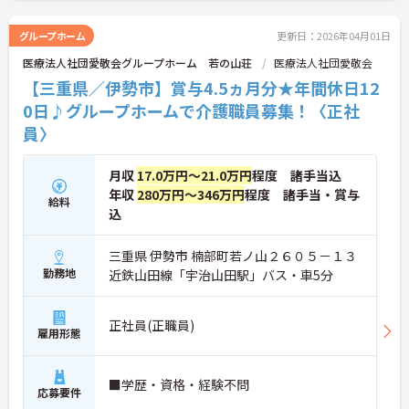
グループホーム
更新日：2026年04月01日
医療法人社団愛敬会グループホーム 若の山荘
医療法人社団愛敬会
【三重県／伊勢市】賞与4.5ヵ月分★年間休日12
0日♪グループホームで介護職員募集！〈正社
員〉
月収
17.0万円～21.0万円
程度 諸手当込
年収
280万円～346万円
程度 諸手当・賞与
給料
込
三重県 伊勢市 楠部町若ノ山２６０５－１３
勤務地
近鉄山田線「宇治山田駅」バス・車5分
正社員(正職員)
雇用形態
■学歴・資格・経験不問
応募要件