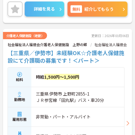
詳細を見る
無料
紹介してもらう
介護老人保健施設（老健）
更新日：2026年03月06日
社会福祉法人福徳会介護老人保健施設 上野の郷
社会福祉法人福徳会
【三重県／伊勢市】未経験OK☆介護老人保健施
設にて介護職の募集です！＜パート＞
時給
1,500円～1,500円
給料
三重県 伊勢市 上野町2855-1
勤務地
ＪＲ参宮線「田丸駅」バス・車20分
非常勤・パート・アルバイト
雇用形態