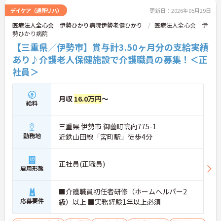
デイケア（通所リハ）
更新日：2026年05月29日
医療法人全心会 伊勢ひかり病院伊勢老健ひかり
医療法人全心会 伊
勢ひかり病院
【三重県／伊勢市】賞与計3.50ヶ月分の支給実績
あり♪介護老人保健施設で介護職員の募集！＜正
社員＞
月収
16.0万円
～
給料
三重県 伊勢市 御薗町高向775-1
勤務地
近鉄山田線「宮町駅」徒歩4分
正社員(正職員)
雇用形態
■介護職員初任者研修（ホームヘルパー2
応募要件
級）以上 ■実務経験1年以上必須