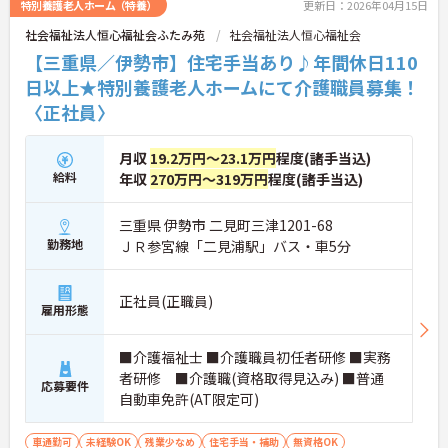
特別養護老人ホーム（特養）
更新日：2026年04月15日
社会福祉法人恒心福祉会ふたみ苑
社会福祉法人恒心福祉会
【三重県／伊勢市】住宅手当あり♪年間休日110
日以上★特別養護老人ホームにて介護職員募集！
〈正社員〉
月収
19.2万円～23.1万円
程度(諸手当込)
給料
年収
270万円～319万円
程度(諸手当込)
三重県 伊勢市 二見町三津1201-68
勤務地
ＪＲ参宮線「二見浦駅」バス・車5分
正社員(正職員)
雇用形態
■介護福祉士 ■介護職員初任者研修 ■実務
者研修 ■介護職(資格取得見込み) ■普通
応募要件
自動車免許(AT限定可)
車通勤可
未経験OK
残業少なめ
住宅手当・補助
無資格OK