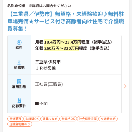
名称非公開 ※詳細はお問合せください
【三重県／伊勢市】無資格・未経験歓迎♪無料駐
車場完備★サービス付き高齢者向け住宅で介護職
員募集！
月収
18.4万円～23.4万円
程度（諸手当込）
給料
年収
260万円～320万円
程度（諸手当込）
三重県 伊勢市
勤務地
ＪＲ参宮線
正社員(正職員)
雇用形態
■不問
応募要件
車通勤可
未経験OK
残業少なめ
無資格OK
社会保険完備
交通費支給
退職金制度あり