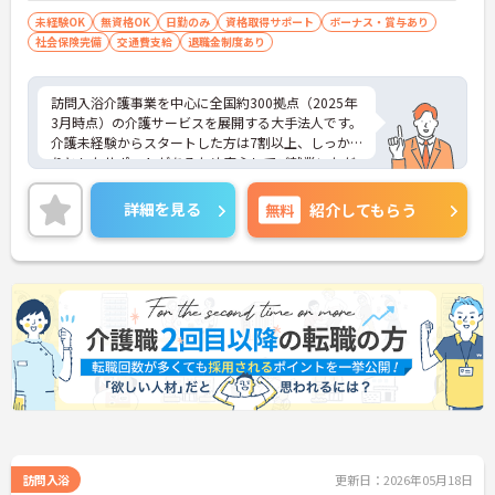
未経験OK
無資格OK
日勤のみ
資格取得サポート
ボーナス・賞与あり
社会保険完備
交通費支給
退職金制度あり
訪問入浴介護事業を中心に全国約300拠点（2025年
3月時点）の介護サービスを展開する大手法人です。
介護未経験からスタートした方は7割以上、しっか
りとしたサポートがあるため安心してご就業いただ
けます。お風呂に入れなくて困っている方に、手を
差し伸べてあげられるとてもやりがいのあるお仕事
詳細を見る
無料
紹介してもらう
です。ご興味ある方には、面接対策ポイントなど、
さらに詳細をお話しいたしますのでお気軽にご相談
ください！
訪問入浴
更新日：2026年05月18日