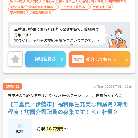
駅から徒歩10分以内
車通勤可
寮・借り上げ
住宅手当・補助
研修制度あり
産休･育休･介護休暇取得実績あり
ボーナス・賞与あり
社会保険完備
交通費支給
退職金制度あり
三重県伊勢市にある介護老人保健施設で介護職員の
募集です！
賞与が3.50ヶ月分の支給実績がございますので、高
いモチベーションを保ってご就業頂けます♪
最寄駅から徒歩4分！マイカー通勤も可能なので毎
日の通勤も楽々です◎
詳細を見る
無料
紹介してもらう
ご興味のある方には、面接対策ポイントなど、さら
に詳細をお話しいたしますのでお気軽にご相談くだ
さい！
訪問介護
更新日：2026年05月29日
医療法人全心会伊勢ひかりヘルパーステーション
医療法人全心会
【三重県／伊勢市】福利厚生充実◎残業月2時間
程度！訪問介護職員の募集です！＜正社員＞
月収
20.7万円
～
給料