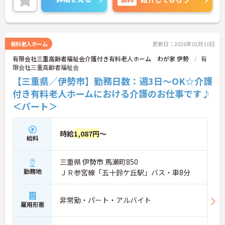
有料老人ホーム
更新日：2026年02月10日
有限会社三重高齢者福祉会介護付き有料老人ホーム わが家 伊勢
有
限会社三重高齢者福祉会
【三重県／伊勢市】勤務日数：週3日～OK☆介護
付き有料老人ホームにおける介護のお仕事です♪
＜パート＞
時給
1,087円
～
給料
三重県 伊勢市 馬瀬町850
勤務地
ＪＲ参宮線「五十鈴ケ丘駅」バス・車8分
非常勤・パート・アルバイト
雇用形態