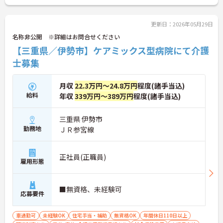
更新日：2026年05月29日
名称非公開 ※詳細はお問合せください
【三重県／伊勢市】ケアミックス型病院にて介護
士募集
月収
22.3万円～24.8万円
程度(諸手当込)
給料
年収
339万円～389万円
程度(諸手当込)
三重県 伊勢市
勤務地
ＪＲ参宮線
正社員(正職員)
雇用形態
■無資格、未経験可
応募要件
車通勤可
未経験OK
住宅手当・補助
無資格OK
年間休日110日以上