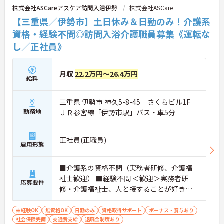
株式会社ASCareアスケア訪問入浴伊勢
株式会社ASCare
【三重県／伊勢市】土日休み＆日勤のみ！介護系
資格・経験不問◎訪問入浴介護職員募集《運転な
し／正社員》
月収
22.2万円～26.4万円
給料
三重県 伊勢市 神久5-8-45 さくらビル1F
勤務地
ＪＲ参宮線「伊勢市駅」バス・車5分
正社員(正職員)
雇用形態
■介護系の資格不問（実務者研修、介護福
祉士歓迎） ■経験不問 ＜歓迎＞実務者研
応募要件
修・介護福祉士、人と接することが好きな
方、チームワークを重視する人
未経験OK
無資格OK
日勤のみ
資格取得サポート
ボーナス・賞与あり
社会保険完備
交通費支給
退職金制度あり