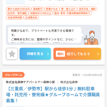
格者応相談
駅から徒歩10分以内
車通勤可
残業少なめ
寮・借り上げ
住宅手当・補助
託児所・育児補助
年間休日110日以上
産休･育休･介護休暇取得実績あり
社会保険完備
交通費支給
残業少なめで、プライベートも充実できる環境で
す。
ご興味ある方には、面接のポイントなど、さらに詳
細をお話致しますのでお気軽にご相談ください
詳細を見る
無料
紹介してもらう
グループホーム
更新日：2026年06月02日
株式会社森伸ケアパートナー森伸小俣
株式会社森伸
【三重県／伊勢市】駅から徒歩3分♪無料駐車
場・託児所・寮完備★グループホームで介護職員
募集！