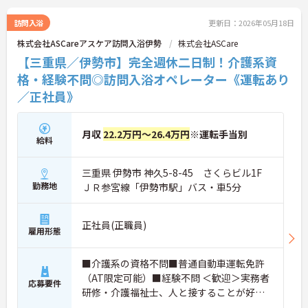
訪問入浴
更新日：2026年05月18日
株式会社ASCareアスケア訪問入浴伊勢
株式会社ASCare
【三重県／伊勢市】完全週休二日制！介護系資
格・経験不問◎訪問入浴オペレーター《運転あり
／正社員》
月収
22.2万円～26.4万円
※運転手当別
給料
三重県 伊勢市 神久5-8-45 さくらビル1F
勤務地
ＪＲ参宮線「伊勢市駅」バス・車5分
正社員(正職員)
雇用形態
■介護系の資格不問■普通自動車運転免許
（AT限定可能）■経験不問 ＜歓迎＞実務者
応募要件
研修・介護福祉士、人と接することが好き
な方、チームワークを重視する人