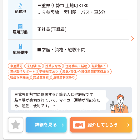
三重県 伊勢市 上地町3130
勤務地
ＪＲ参宮線「宮川駅」バス・車5分
正社員(正職員)
雇用形態
■学歴・資格・経験不問
応募要件
車通勤可
未経験OK
残業少なめ
住宅手当・補助
無資格OK
資格取得サポート
研修制度あり
産休･育休･介護休暇取得実績あり
社会保険完備
交通費支給
退職金制度あり
三重県伊勢市に位置する介護老人保健施設です。
駐車場が完備されていて、マイカー通勤が可能なた
め、通勤に便利です。
賞与は4.05ヵ月分の支給実績があり、仕事に対して
のモチベーションアップに繋がりますね。
ご興味をお持ちの方には、詳細の情報や面接のポイ
詳細を見る
無料
紹介してもらう
ントをお伝えしますのでお気軽にお問い合わせくだ
さい。