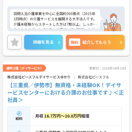
訪問入浴介護事業を中心に全国約300拠点（2025年
3月時点）の介護サービスを展開する大手法人です。
介護未経験からスタートした方は7割以上、しっか
りとしたサポートがあるため安心してご就業いただ
けます。お風呂に入れなくて困っている方に、手を
差し伸べてあげられるとてもやりがいのあるお仕事
詳細を見る
無料
紹介してもらう
です。ご興味ある方には、面接対策ポイントなど、
さらに詳細をお話しいたしますのでお気軽にご相談
ください！
通所介護（デイサービス）
更新日：2026年04月15日
株式会社ピースフルデイサービスゆかり
株式会社ピースフル
【三重県／伊勢市】無資格・未経験OK！デイサ
ービスセンターにおける介護のお仕事です♪＜正
社員＞
月収
16.7万円～20.0万円
程度
給料